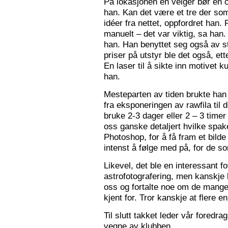
På lokasjonen en velger bør en 
han. Kan det være et tre der som
idéer fra nettet, oppfordret han.
manuelt – det var viktig, sa han.
han. Han benyttet seg også av st
priser på utstyr ble det også, e
En laser til å sikte inn motivet k
han.
Mesteparten av tiden brukte han 
fra eksponeringen av rawfila til 
bruke 2-3 dager eller 2 – 3 timer
oss ganske detaljert hvilke spak
Photoshop, for å få fram et bil
intenst å følge med på, for de so
Likevel, det ble en interessant 
astrofotografering, men kanskje l
oss og fortalte noe om de mange f
kjent for. Tror kanskje at flere e
Til slutt takket leder vår foredr
vegne av klubben.