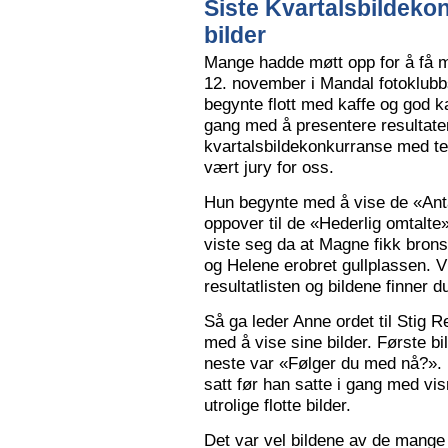
Siste Kvartalsbildeko
bilder
Mange hadde møtt opp for å få m
12. november i Mandal fotoklubbs
begynte flott med kaffe og god k
gang med å presentere resultaten
kvartalsbildekonkurranse med 
vært jury for oss.
Hun begynte med å vise de «Anta
oppover til de «Hederlig omtalte» 
viste seg da at Magne fikk bron
og Helene erobret gullplassen. V
resultatlisten og bildene finner 
Så ga leder Anne ordet til Stig 
med å vise sine bilder. Første b
neste var «Følger du med nå?».
satt før han satte i gang med vi
utrolige flotte bilder.
Det var vel bildene av de mange 