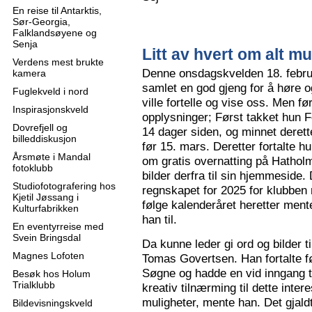
En reise til Antarktis,
Sør-Georgia,
Falklandsøyene og
Senja
Litt av hvert om alt mu
Verdens mest brukte
Denne onsdagskvelden 18. februa
kamera
samlet en god gjeng for å høre
Fuglekveld i nord
ville fortelle og vise oss. Men 
Inspirasjonskveld
opplysninger; Først takket hun F
Dovrefjell og
14 dager siden, og minnet derette
billeddiskusjon
før 15. mars. Deretter fortalte hu
Årsmøte i Mandal
om gratis overnatting på Hatholm
fotoklubb
bilder derfra til sin hjemmeside.
Studiofotografering hos
regnskapet for 2025 for klubben
Kjetil Jøssang i
følge kalenderåret heretter ment
Kulturfabrikken
han til.
En eventyrreise med
Svein Bringsdal
Da kunne leder gi ord og bilder t
Magnes Lofoten
Tomas Govertsen. Han fortalte fø
Søgne og hadde en vid inngang til
Besøk hos Holum
Trialklubb
kreativ tilnærming til dette inter
muligheter, mente han. Det gjaldt
Bildevisningskveld