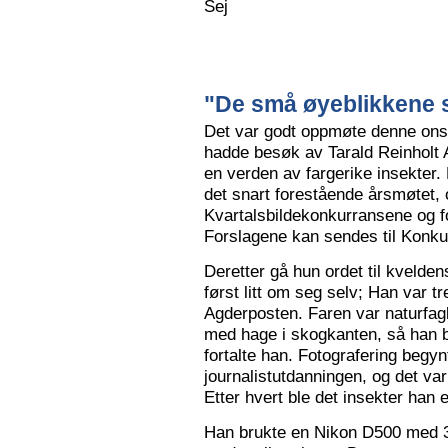
Sej
"De små øyeblikkene s
Det var godt oppmøte denne ons
hadde besøk av Tarald Reinholt 
en verden av fargerike insekter.
det snart forestående årsmøtet, o
Kvartalsbildekonkurransene og f
Forslagene kan sendes til Konku
Deretter gå hun ordet til kvelden
først litt om seg selv; Han var tr
Agderposten. Faren var naturfa
med hage i skogkanten, så han ble
fortalte han. Fotografering begy
journalistutdanningen, og det var
Etter hvert ble det insekter han e
Han brukte en Nikon D500 med 3