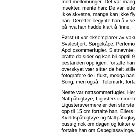
med mellomringer. Det var mange
insekter, mente han; De var lette 
ikke skvetne, mange kan ikke fly
han. Deretter begynte han å vis
på hva han hadde klart å finne.
Først ut var eksemplarer av vak
Svalestjert, Sørgekåpe, Perlem
Apollosommerfugler. Sistnevnte e
bratte dalsider og kan bli opptil
bestanden opp igjen, fortalte han. 
overskyet vær sitter de helt still
fotografere de i flukt, medga han
Song, men også i Telemark, forta
Neste var nattsommerfugler. Her 
Nattpåfugløye, Ligustersommer
Ligustersvermere er den største
opp til 15 cm fortalte han. Eller
Kveldspåfugløye og Nattpåfugløye
pussig nok om dagen og lukter ett
fortalte han om Ospeglassvinge.