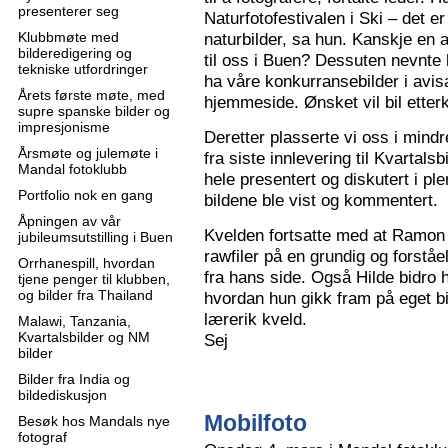
presenterer seg
Naturfotofestivalen i Ski – det e
Klubbmøte med
naturbilder, sa hun. Kanskje en 
bilderedigering og
til oss i Buen? Dessuten nevnte 
tekniske utfordringer
ha våre konkurransebilder i avisa
Årets første møte, med
hjemmeside. Ønsket vil bil ette
supre spanske bilder og
impresjonisme
Deretter plasserte vi oss i mindr
Årsmøte og julemøte i
fra siste innlevering til Kvartals
Mandal fotoklubb
hele presentert og diskutert i pl
Portfolio nok en gang
bildene ble vist og kommentert.
Åpningen av vår
Kvelden fortsatte med at Ramon 
jubileumsutstilling i Buen
rawfiler på en grundig og forståe
Orrhanespill, hvordan
fra hans side. Også Hilde bidro 
tjene penger til klubben,
og bilder fra Thailand
hvordan hun gikk fram på eget bi
lærerik kveld.
Malawi, Tanzania,
Kvartalsbilder og NM
Sej
bilder
Bilder fra India og
bildediskusjon
Mobilfoto
Besøk hos Mandals nye
fotograf