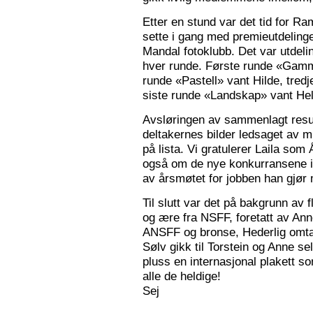
Etter en stund var det tid for Ra
sette i gang med premieutdelinge
Mandal fotoklubb. Det var utdeli
hver runde. Første runde «Gamm
runde «Pastell» vant Hilde, tred
siste runde «Landskap» vant Hele
Avsløringen av sammenlagt resul
deltakernes bilder ledsaget av m
på lista. Vi gratulerer Laila som
også om de nye konkurransene i
av årsmøtet for jobben han gjør
Til slutt var det på bakgrunn av fl
og ære fra NSFF, foretatt av Ann
ANSFF og bronse, Hederlig omtale
Sølv gikk til Torstein og Anne se
pluss en internasjonal plakett som
alle de heldige!
Sej