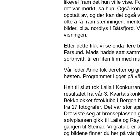
likevel fram det hun ville vise. 
det var mørkt, sa hun. Også konse
opptatt av, og der kan det også v
ofte å få fram stemningen, mente
bilder, bl.a. nordlys i Båtsfjord.
visningen.
Etter dette fikk vi se enda flere b
Farsund. Mads hadde satt sammen
sort/hvitt, til en liten film med mu
Vår leder Anne tok deretter og 
høsten. Programmet ligger på v
Helt til slutt tok Laila i Konkurr
resultatet fra vår 3. Kvartalsko
Bekkalokket fotoklubb i Bergen h
fra 17 fotografer. Det var stor sp
Det viste seg at bronseplassen gi
sølvplassen gikk til Laila og Ra
gangen til Steinar. Vi gratulerer 
og bildene finner du her på vår 