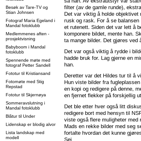
sa han. Av ekstrautstyr var stati
filter (av de gamle runde), ekstr
Besøk av Tare-TV og
Stian Johnsen
Det var viktig å holde objektive
rusk og rask. For å se balansen 
Fotograf Maria Egeland i
Mandal fotoklubb
et rutenett. Siden det var lett å
komponere bildet, mente han. S
Medlemmenes aften -
prosjektvisning
ta mange bilder. Det gjøres ved 
Babyboom i Mandal
Det var også viktig å rydde i bil
fotoklubb
hadde bruk for. Lag gjerne en mi
Spennende møte med
han.
fotograf Petter Sandell
Fototur til Kristiansand
Deretter var det Hildes tur til å 
Fotomøte med Stig
Hun viste bilder fra fugleplassen
Repstad
en kopi og redigere på denne, me
Fototur til Skjernøya
en fjernet flekker på forskjellig ut
Sommeravslutning i
Det ble etter hver også litt disk
Mandal fotoklubb
redigere bort med hensyn til N
Blåtur til Under
viste også flere muligheter med re
Lidenskap er blodig alvor
Mads en rekke bilder med seg sel
fortalte hvordan det kunne gjøre
Lista landskap med
modell
Sej