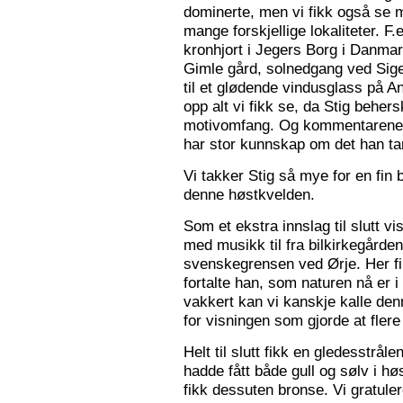
dominerte, men vi fikk også se m
mange forskjellige lokaliteter. F.
kronhjort i Jegers Borg i Danmark
Gimle gård, solnedgang ved Sigers
til et glødende vindusglass på A
opp alt vi fikk se, da Stig beher
motivomfang. Og kommentarene 
har stor kunnskap om det han tar
Vi takker Stig så mye for en fin 
denne høstkvelden.
Som et ekstra innslag til slutt vis
med musikk til fra bilkirkegården
svenskegrensen ved Ørje. Her fin
fortalte han, som naturen nå er i
vakkert kan vi kanskje kalle den
for visningen som gjorde at flere f
Helt til slutt fikk en gledesstrå
hadde fått både gull og sølv i hø
fikk dessuten bronse. Vi gratuler