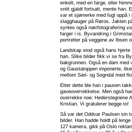
enkelt, med en farge, eller himme
snitt gjaldt fortsatt, mente han. 
var et sjømerke med fugl oppå i 
slagghauger på Røros. Jakten på 
syntes også nærfotografering var
farger i is. Byvandring i Grimst
portretter på veggene av Ibsen 
Landskap stod også hans hjerte n
han. Slike bilder fikk vi se fra 
bakgrunnen. Også en dam med va
og Gaustatoppen imponerte, like
mellom Sæl- og Sogndal med flot
Etter dette ble han i pausen tak
gaveoverrekkelse. Men også ha
overrekke noe: Hederstegnene A
Kristian. Vi gratulerer begge to!
Så var det Oddvar Paulsen sin tur
bilder. Han hadde holdt på leng
127 kamera, gikk på Oslo reklam