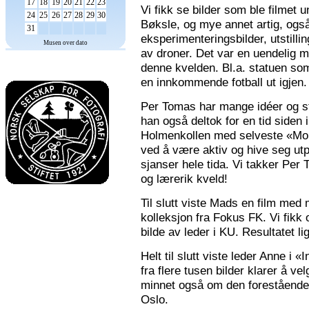
17
18
19
20
21
22
23
Vi fikk se bilder som ble filmet
24
25
26
27
28
29
30
Bøksle, og mye annet artig, også 
31
eksperimenteringsbilder, utstilli
Musen over dato
av droner. Det var en uendelig m
denne kvelden. Bl.a. statuen som 
en innkommende fotball ut igjen.
Per Tomas har mange idéer og stor
han også deltok for en tid siden 
Holmenkollen med selveste «Mona
ved å være aktiv og hive seg utp
sjanser hele tida. Vi takker Per
og lærerik kveld!
Til slutt viste Mads en film med m
kolleksjon fra Fokus FK. Vi fikk
bilde av leder i KU. Resultatet l
Helt til slutt viste leder Anne i
fra flere tusen bilder klarer å v
minnet også om den forestående n
Oslo.