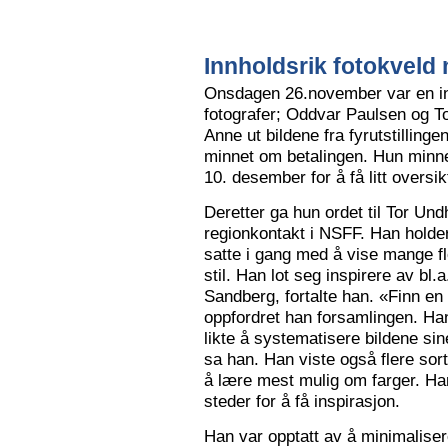
Innholdsrik fotokveld 
Onsdagen 26.november var en in
fotografer; Oddvar Paulsen og To
Anne ut bildene fra fyrutstillinge
minnet om betalingen. Hun minne
10. desember for å få litt oversik
Deretter ga hun ordet til Tor Un
regionkontakt i NSFF. Han holder t
satte i gang med å vise mange flot
stil. Han lot seg inspirere av bl
Sandberg, fortalte han. «Finn en
oppfordret han forsamlingen. Han
likte å systematisere bildene sin
sa han. Han viste også flere sort
å lære mest mulig om farger. Han l
steder for å få inspirasjon.
Han var opptatt av å minimalise