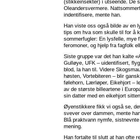
(stikkeinsekter) i utseende. De s
Oleandersvermere. Nattsommerfu
indentifisere, mente han.
Han viste oss også bilde av en l
tips om hva som skulle til for 
sommerfugler: En lysfelle, mye f
feromoner, og hjelp fra fagfolk el
Siste gruppe var det han kalte «
Gulløye, UFK – uidentifisert, fl
blod, la han til. Videre Skogsma
høsten, Vortebiteren – blir gansk
følehorn, Lærløper, Eikehjort – l
av de største billeartene i Euro
sin datter med en eikehjort sitt
Øyenstikkere fikk vi også se, de
svever over dammen, mente han.
Blå praktvann nymfe, sistnevnte 
mening.
Han fortalte til slutt at han ofte 