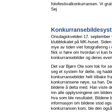
fotofestivalkonkurransen. Vi grat
Sej
Konkurransebildesyste
Onsdagskvelden 17. september va
klubblokalet på MK-huset. Siden 
mye av tiden viet fotografering i
fikk vi høre om hvordan vi kan h
konkurransebilder og deres even
Det var Bjørn Ole som tok for s
seg et system for dette, og hadd
konkurransebilder helt tilbake fr
konkurransene nøye, sa han. Det v
bildene å delta med. Han viste de
inn alle opplysningene om bilden
hva som ble resultatet. Bildene bl
informasjon om bildene stod også
konkurransen kom, ble den også l