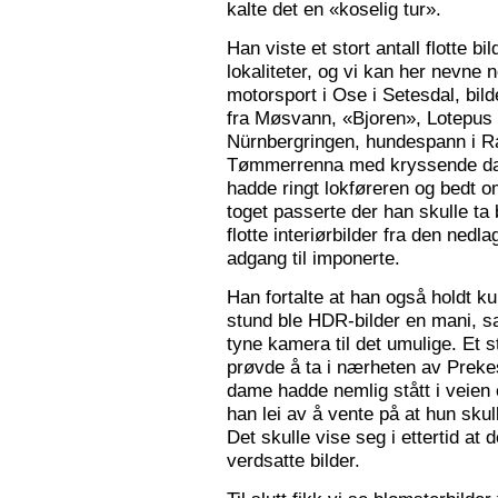
kalte det en «koselig tur».
Han viste et stort antall flotte bi
lokaliteter, og vi kan her nevne
motorsport i Ose i Setesdal, bilde
fra Møsvann, «Bjoren», Lotepus p
Nürnbergringen, hundespann i Ra
Tømmerrenna med kryssende damp
hadde ringt lokføreren og bedt 
toget passerte der han skulle ta 
flotte interiørbilder fra den nedl
adgang til imponerte.
Han fortalte at han også holdt ku
stund ble HDR-bilder en mani, sa
tyne kamera til det umulige. Et 
prøvde å ta i nærheten av Prekes
dame hadde nemlig stått i veien o
han lei av å vente på at hun skulle
Det skulle vise seg i ettertid at 
verdsatte bilder.