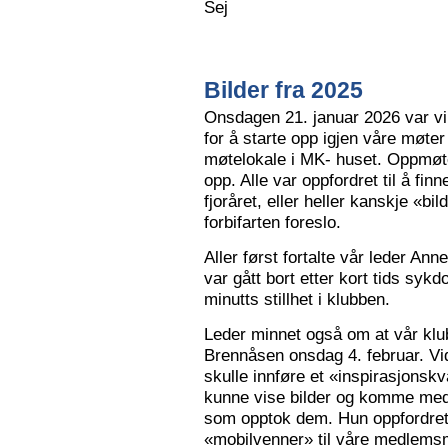
Sej
Bilder fra 2025
Onsdagen 21. januar 2026 var vi 
for å starte opp igjen våre møter
møtelokale i MK- huset. Oppmøte
opp. Alle var oppfordret til å finn
fjoråret, eller heller kanskje «bi
forbifarten foreslo.
Aller først fortalte vår leder A
var gått bort etter kort tids sy
minutts stillhet i klubben.
Leder minnet også om at vår klu
Brennåsen onsdag 4. februar. Vid
skulle innføre et «inspirasjons
kunne vise bilder og komme med 
som opptok dem. Hun oppfordret
«mobilvenner» til våre medlemsm