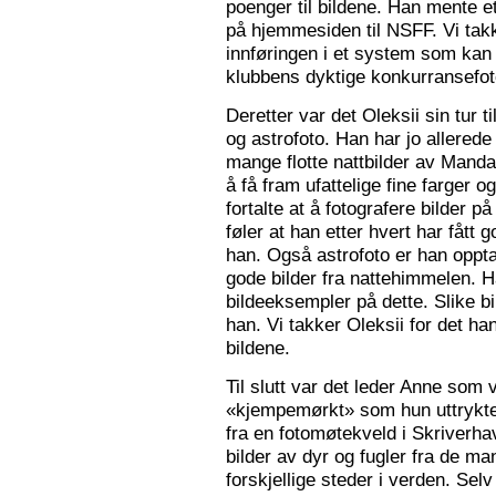
poenger til bildene. Han mente e
på hjemmesiden til NSFF. Vi tak
innføringen i et system som kan
klubbens dyktige konkurransefot
Deretter var det Oleksii sin tur ti
og astrofoto. Han har jo allered
mange flotte nattbilder av Mandal 
å få fram ufattelige fine farger og
fortalte at å fotografere bilder 
føler at han etter hvert har fått g
han. Også astrofoto er han opptat
gode bilder fra nattehimmelen. 
bildeeksempler på dette. Slike b
han. Vi takker Oleksii for det ha
bildene.
Til slutt var det leder Anne som v
«kjempemørkt» som hun uttrykte 
fra en fotomøtekveld i Skriverha
bilder av dyr og fugler fra de ma
forskjellige steder i verden. Sel