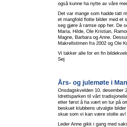
også kunne ha nytte av våre me
Det var mange som hadde tatt me
et mangfold flotte bilder med et
seg gjøre å ramse opp her. De so
Maria, Hilde, Ole Kristian, Ramo
Magne, Barbara og Anne. Dessut
Makrellstimen fra 2002 og Ole Kri
Vi takker alle for en fin bildekve
Sej
Års- og julemøte i Ma
Onsdagskvelden 10. desember 202
Idrettsparken til vårt tradisjonel
etter først å ha vært en tur på 
beskuet klubbens utvalgte bilder
skue som vi kan være stolte av!
Leder Anne gikk i gang med saksl