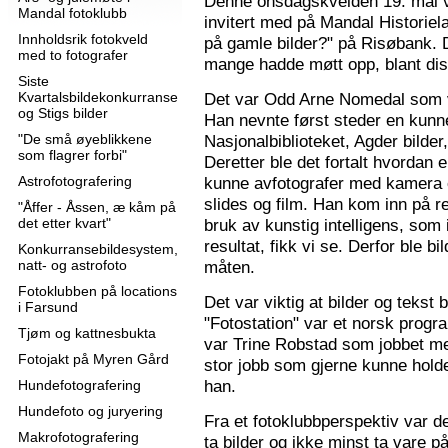
Denne onsdagskvelden 19. mai 
Mandal fotoklubb
invitert med på Mandal Historie
Innholdsrik fotokveld
på gamle bilder?" på Risøbank. D
med to fotografer
mange hadde møtt opp, blant diss
Siste
Kvartalsbildekonkurranse
Det var Odd Arne Nomedal som v
og Stigs bilder
Han nevnte først steder en kunne
"De små øyeblikkene
Nasjonalbiblioteket, Agder bilder
som flagrer forbi"
Deretter ble det fortalt hvordan 
Astrofotografering
kunne avfotografer med kamera e
slides og film. Han kom inn på r
"Åffer - Åssen, æ kåm på
det etter kvart"
bruk av kunstig intelligens, som ik
resultat, fikk vi se. Derfor ble b
Konkurransebildesystem,
natt- og astrofoto
måten.
Fotoklubben på locations
Det var viktig at bilder og tekst
i Farsund
"Fotostation" var et norsk prog
Tjøm og kattnesbukta
var Trine Robstad som jobbet me
Fotojakt på Myren Gård
stor jobb som gjerne kunne holde
han.
Hundefotografering
Hundefoto og juryering
Fra et fotoklubbperspektiv var de
Makrofotografering
ta bilder og ikke minst ta vare på