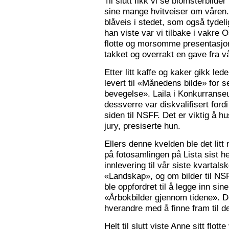
Til slutt fikk vi se blomsterbilde
sine mange hvitveiser om våren.
blåveis i stedet, som også tydelig
han viste var vi tilbake i vakre 
flotte og morsomme presentasjon
takket og overrakt en gave fra vå
Etter litt kaffe og kaker gikk le
levert til «Månedens bilde» for
bevegelse». Laila i Konkurranseut
dessverre var diskvalifisert ford
siden til NSFF. Det er viktig å h
jury, presiserte hun.
Ellers denne kvelden ble det litt
på fotosamlingen på Lista sist h
innlevering til vår siste kvarta
«Landskap», og om bilder til N
ble oppfordret til å legge inn sine
«Årbokbilder gjennom tidene». D
hverandre med å finne fram til d
Helt til slutt viste Anne sitt flott