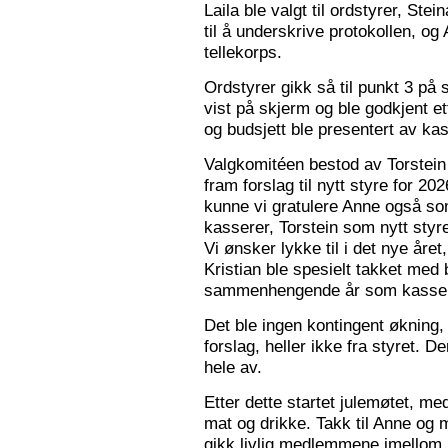
Laila ble valgt til ordstyrer, Stei
til å underskrive protokollen, o
tellekorps.
Ordstyrer gikk så til punkt 3 på
vist på skjerm og ble godkjent et
og budsjett ble presentert av kas
Valgkomitéen bestod av Torstein 
fram forslag til nytt styre for 2
kunne vi gratulere Anne også s
kasserer, Torstein som nytt sty
Vi ønsker lykke til i det nye åre
Kristian ble spesielt takket med 
sammenhengende år som kasser
Det ble ingen kontingent økning,
forslag, heller ikke fra styret. 
hele av.
Etter dette startet julemøtet, m
mat og drikke. Takk til Anne og 
gikk livlig medlemmene imellom, o