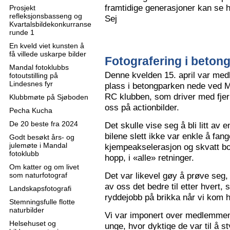
framtidige generasjoner kan se h
Prosjekt
refleksjonsbasseng og
Sej
Kvartalsbildekonkurranse
runde 1
En kveld viet kunsten å
få villede uskarpe bilder
Fotografering i beton
Mandal fotoklubbs
Denne kvelden 15. april var me
fotoutstilling på
Lindesnes fyr
plass i betongparken nede ved M
RC klubben, som driver med fjern
Klubbmøte på Sjøboden
oss på actionbilder.
Pecha Kucha
De 20 beste fra 2024
Det skulle vise seg å bli litt av 
bilene slett ikke var enkle å fa
Godt besøkt års- og
julemøte i Mandal
kjempeakselerasjon og skvatt bok
fotoklubb
hopp, i «alle» retninger.
Om katter og om livet
Det var likevel gøy å prøve seg, o
som naturfotograf
av oss det bedre til etter hvert,
Landskapsfotografi
ryddejobb på brikka når vi kom 
Stemningsfulle flotte
naturbilder
Vi var imponert over medlemme
Helsehuset og
unge, hvor dyktige de var til å s