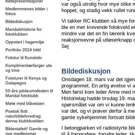
bildepresentasjoner
var også utrolig hvor mye slike m
Medlemmenes bilder i
hoppet, og stadig vekk rullet run
fokus
Vi takker RC klubben så mye for
Bildediskusjon
ble en mer krevende fotokveld e
Mandalshistorie for
mindre var det en fin lærerik kve
fotoklubben
reaksjonsevne på utløserknapp 
Oppstart i hagemiljø
Sej
Portfolio 2024 hittil
Fototur til Kunstsilo
Komplimentærfarger ute
Bildediskusjon
og inne
Fototurer til Kenya og
Onsdagen 18. mars var det igjen
Galapagos
programmet. En artig øvelse vi all
50-års jubileumsfesten til
Men først kom leder Anne med n
Mandal fotoklubb
Historielag hadde tirsdag 19. ma
Møte med blåveisen
spørsmålet var om vi kunne tenk
var det, og vi prøver derfor å me
Poetisk flott
naturbildeforedrag
gamle sykehjemmet fortsatt bild
denne klubbkvelden
I betongparken vil radiostyrte bil
Bildestafett! Gamle og
nye medlemmer
til å fotografere, fortalte leder.