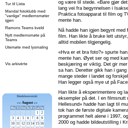
og være til stede. «Bare gjør de
Tur til Lista
lang vei fra begynnelsen i Isaks
Mandal fotoklubb med
Praktica fotoapparat til film og 
"vanlige" medlemsmøter
mente han.
igjen
Ramons Teams kveld
Nå hadde han igjen begynt med f
Nytt medlemsmøte på
film. Han likte å bruke lett utsty
Teams
alltid mobilen tilgjengelig.
Utemøte med lysmaling
«Hva er et bra foto?» spurte han
mente han. Øyet ser og med kame
beskjæring er viktig. Det gir mer 
Vis arkivérte
sa han. Deretter gikk han i gang
mange steder i landet og forskjel
Han legger også mye ut på Faceb
Han likte å eksperimentere og la
Hendelsesoversikt
eksempler på det. I en filmsnutt
««
August
»»
Hellesund» hadde han lagt til mu
Ma
Ti
On
To
Fr
Lø
Sø
tok han de første digitale kamer
1
2
programmet helt alene i 1997, 
3
4
5
6
7
8
9
2000 og hadde bildeutstilling i K
10
11
12
13
14
15
16