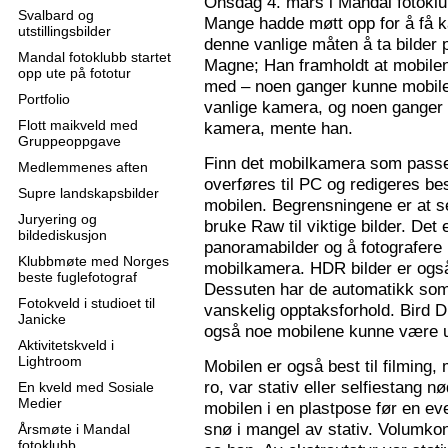
Onsdag 4. mars i Mandal fotoklu
Svalbard og
Mange hadde møtt opp for å få k
utstillingsbilder
denne vanlige måten å ta bilder p
Mandal fotoklubb startet
Magne; Han framholdt at mobilen
opp ute på fototur
med – noen ganger kunne mobilen
Portfolio
vanlige kamera, og noen ganger 
Flott maikveld med
kamera, mente han.
Gruppeoppgave
Finn det mobilkamera som passer
Medlemmenes aften
overføres til PC og redigeres bes
Supre landskapsbilder
mobilen. Begrensningene er at se
Juryering og
bruke Raw til viktige bilder. Det
bildediskusjon
panoramabilder og å fotografere
Klubbmøte med Norges
mobilkamera. HDR bilder er ogs
beste fuglefotograf
Dessuten har de automatikk som 
Fotokveld i studioet til
vanskelig opptaksforhold. Bird D
Janicke
også noe mobilene kunne være u
Aktivitetskveld i
Lightroom
Mobilen er også best til filming,
ro, var stativ eller selfiestang nø
En kveld med Sosiale
Medier
mobilen i en plastpose før en eve
snø i mangel av stativ. Volumkon
Årsmøte i Mandal
fotoklubb