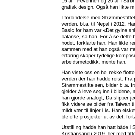
15 år i Fevennen og 20 år i Strø
grafisk design. Også han likte mi
I forbindelse med Strømmestiftel
verden, bl.a. til Nepal i 2012. 
Basic for ham var «Det gylne snitt
balanse, sa han. For å se dette b
hodet, forklarte han. Han likte re
sammen med at han også var mus
erfaring skaper tydelige kompos
arbeidsmetodikk, mente han.
Han viste oss en hel rekke flotte
verden der han hadde reist. Fra p
Strømmestiftelsen, bilder bl.a. f
gjelder å leve seg inn i bildene,
han gjorde analogt; Da slipper j
fikk videre se bilder fra Taiwan t
mildt vær til linjer i is. Han elsk
ble ofte prosjekter ut av det, fort
Utstilling hadde han hatt både i 
Kristiansand i 2019, her med tit