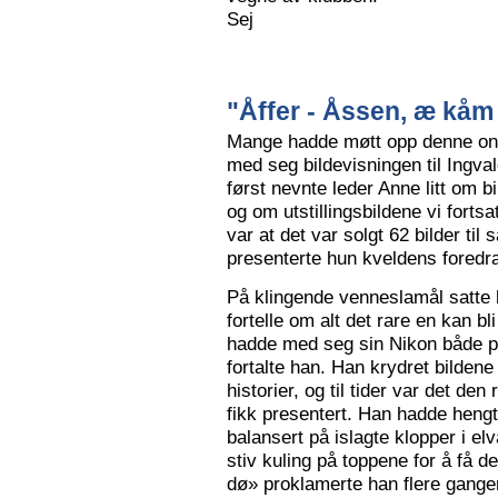
Sej
"Åffer - Åssen, æ kåm 
Mange hadde møtt opp denne ons
med seg bildevisningen til Ingva
først nevnte leder Anne litt om b
og om utstillingsbildene vi forts
var at det var solgt 62 bilder ti
presenterte hun kveldens foredr
På klingende venneslamål satte 
fortelle om alt det rare en kan bl
hadde med seg sin Nikon både på 
fortalte han. Han krydret bild
historier, og til tider var det de
fikk presentert. Han hadde hengt
balansert på islagte klopper i elv
stiv kuling på toppene for å få de
dø» proklamerte han flere gange