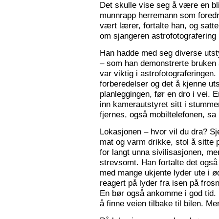
Det skulle vise seg å være en bl
munnrapp herremann som foredro
vært lærer, fortalte han, og satt
om sjangeren astrofotografering 
Han hadde med seg diverse utsty
– som han demonstrerte bruken a
var viktig i astrofotograferingen
forberedelser og det å kjenne utst
planleggingen, før en dro i vei. 
inn kamerautstyret sitt i stumm
fjernes, også mobiltelefonen, sa
Lokasjonen – hvor vil du dra? S
mat og varm drikke, stol å sitte 
for langt unna sivilisasjonen, me
strevsomt. Han fortalte det ogs
med mange ukjente lyder ute i 
reagert på lyder fra isen på fros
En bør også ankomme i god tid.
å finne veien tilbake til bilen. Men