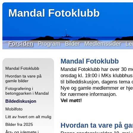
Mandal Fotoklubb
Forsiden
Program
Bilder
Medlemssider
Le
Mandal Fotoklubb
Mandal Fotoklubb
Mandal Fotoklubb har over 30 m
onsdag kl. 19:00 i MKs klubbhus 
Hvordan ta vare på
gamle bilder
til billeddiskusjon, dagens tema
Nye og gamle medlemmer er hjer
Fotografering i
betongparken i Mandal
for nærmere informasjon.
Vel møtt!
Bildediskusjon
Mobilfoto
Litt av hvert om alt mulig
Hvordan ta vare på ga
Bilder fra 2025
Års- og julemøte i