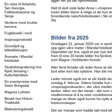
ligger her på vår hjemmeside.
En reise til Antarktis,
Sør-Georgia,
Helt til slutt viste leder Anne i «Inspi
Falklandsøyene og
tusen bilder klarer å velge ut de hun
Senja
forestående naturfotofestivalen i Ski u
Sej
Verdens mest brukte
kamera
Fuglekveld i nord
Bilder fra 2025
Inspirasjonskveld
Onsdagen 21. januar 2026 var vi samlet
Dovrefjell og
opp igjen våre møter i Mandal fotoklub
billeddiskusjon
Oppmøtet var bra, også et par nye dukke
fram til sine 20 beste bilder fra fjoråret
Årsmøte i Mandal
som Magne i forbifarten foreslo.
fotoklubb
Studiofotografering hos
Aller først fortalte vår leder Anne at 
Kjetil Jøssang i
bort etter kort tids sykdom. Han ble mi
Kulturfabrikken
Leder minnet også om at vår klubb sk
En eventyrreise med
onsdag 4. februar. Videre fortalte hun 
Svein Bringsdal
«inspirasjonskvarter», der våre med
tanker, idéer om det meste - det som
Magnes Lofoten
medlemmene til å ta med «mobilvenner
Besøk hos Holum
mange av disse også kunne ha nytte 
Trialklubb
fotokunnskaper.
Bildevisningskveld
Det var mange som hadde tatt med bil