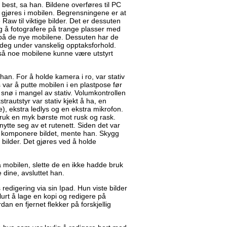
est, sa han. Bildene overføres til PC
 gjøres i mobilen. Begrensningene er at
 Raw til viktige bilder. Det er dessuten
g å fotografere på trange plasser med
på de nye mobilene. Dessuten har de
deg under vanskelig opptaksforhold.
gså noe mobilene kunne være utstyrt
 han. For å holde kamera i ro, var stativ
ks var å putte mobilen i en plastpose før
 snø i mangel av stativ. Volumkontrollen
trautstyr var stativ kjekt å ha, en
e), ekstra ledlys og en ekstra mikrofon.
 Bruk en myk børste mot rusk og rask.
ytte seg av et rutenett. Siden det var
 å komponere bildet, mente han. Skygg
bilder. Det gjøres ved å holde
å mobilen, slette de en ikke hadde bruk
 dine, avsluttet han.
s redigering via sin Ipad. Hun viste bilder
lurt å lage en kopi og redigere på
an en fjernet flekker på forskjellig