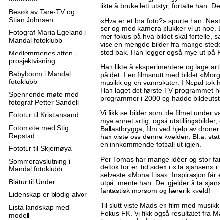
likte å bruke lett utstyr, fortalte han. D
Besøk av Tare-TV og
Stian Johnsen
«Hva er et bra foto?» spurte han. Nes
ser og med kamera plukker vi ut noe. Li
Fotograf Maria Egeland i
mer fokus på hva bildet skal fortelle, 
Mandal fotoklubb
vise en mengde bilder fra mange steder
stod bak. Han legger også mye ut på F
Medlemmenes aften -
prosjektvisning
Han likte å eksperimentere og lage ar
Babyboom i Mandal
på det. I en filmsnutt med bildet «Mor
fotoklubb
musikk og en vannskuter. I Nepal tok h
Han laget det første TV programmet he
Spennende møte med
programmer i 2000 og hadde bildeutstil
fotograf Petter Sandell
Vi fikk se bilder som ble filmet unde
Fototur til Kristiansand
mye annet artig, også utstillingsbilder,
Fotomøte med Stig
Ballastbrygga, film ved hjelp av drone
Repstad
han viste oss denne kvelden. Bl.a. stat
en innkommende fotball ut igjen.
Fototur til Skjernøya
Per Tomas har mange idéer og stor fant
Sommeravslutning i
deltok for en tid siden i «Ta sjansen»
Mandal fotoklubb
selveste «Mona Lisa». Inspirasjon får 
Blåtur til Under
utpå, mente han. Det gjelder å ta sjans
fantastisk morsom og lærerik kveld!
Lidenskap er blodig alvor
Til slutt viste Mads en film med musikk ti
Lista landskap med
Fokus FK. Vi fikk også resultatet fra M
modell