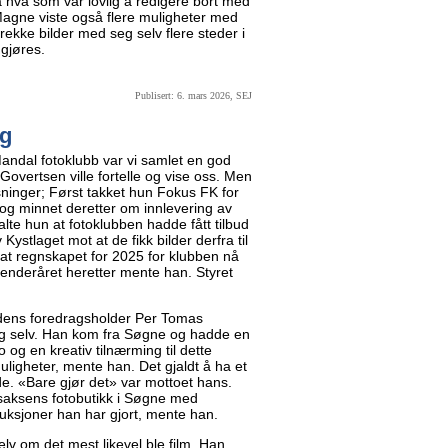
på hva som var lovlig å redigere bort med
Magne viste også flere muligheter med
 rekke bilder med seg selv flere steder i
 gjøres.
Publisert: 6. mars 2026, SEJ
ig
andal fotoklubb var vi samlet en god
overtsen ville fortelle og vise oss. Men
ninger; Først takket hun Fokus FK for
 og minnet deretter om innlevering av
talte hun at fotoklubben hadde fått tilbud
ystlaget mot at de fikk bilder derfra til
at regnskapet for 2025 for klubben nå
enderåret heretter mente han. Styret
eldens foredragsholder Per Tomas
seg selv. Han kom fra Søgne og hadde en
eo og en kreativ tilnærming til dette
uligheter, mente han. Det gjaldt å ha et
ede. «Bare gjør det» var mottoet hans.
Isaksens fotobutikk i Søgne med
duksjoner han har gjort, mente han.
lv om det mest likevel ble film. Han