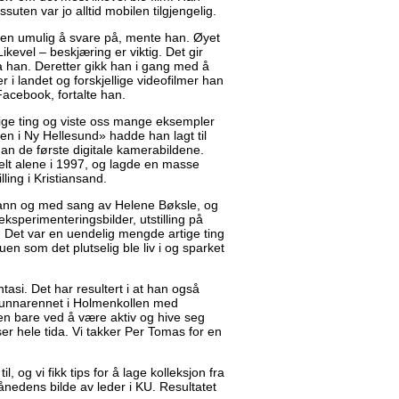
essuten var jo alltid mobilen tilgjengelig.
ten umulig å svare på, mente han. Øyet
kevel – beskjæring er viktig. Det gir
sa han. Deretter gikk han i gang med å
 i landet og forskjellige videofilmer han
acebook, fortalte han.
tige ting og viste oss mange eksempler
gen i Ny Hellesund» hadde han lagt til
an de første digitale kamerabildene.
lt alene i 1997, og lagde en masse
ling i Kristiansand.
r vann og med sang av Helene Bøksle, og
 eksperimenteringsbilder, utstilling på
r. Det var en uendelig mengde artige ting
uen som det plutselig ble liv i og sparket
asi. Det har resultert i at han også
 i unnarennet i Holmenkollen med
en bare ved å være aktiv og hive seg
er hele tida. Vi takker Per Tomas for en
l, og vi fikk tips for å lage kolleksjon fra
ånedens bilde av leder i KU. Resultatet