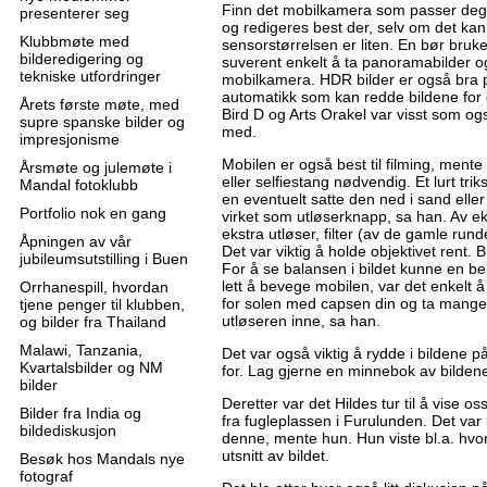
Finn det mobilkamera som passer deg b
presenterer seg
og redigeres best der, selv om det kan
Klubbmøte med
sensorstørrelsen er liten. En bør bruke
bilderedigering og
suverent enkelt å ta panoramabilder o
tekniske utfordringer
mobilkamera. HDR bilder er også bra 
automatikk som kan redde bildene for 
Årets første møte, med
Bird D og Arts Orakel var visst som o
supre spanske bilder og
med.
impresjonisme
Mobilen er også best til filming, mente
Årsmøte og julemøte i
eller selfiestang nødvendig. Et lurt tri
Mandal fotoklubb
en eventuelt satte den ned i sand eller
Portfolio nok en gang
virket som utløserknapp, sa han. Av eks
ekstra utløser, filter (av de gamle rund
Åpningen av vår
Det var viktig å holde objektivet rent.
jubileumsutstilling i Buen
For å se balansen i bildet kunne en ben
lett å bevege mobilen, var det enkelt
Orrhanespill, hvordan
for solen med capsen din og ta mange 
tjene penger til klubben,
utløseren inne, sa han.
og bilder fra Thailand
Malawi, Tanzania,
Det var også viktig å rydde i bildene p
Kvartalsbilder og NM
for. Lag gjerne en minnebok av bildene
bilder
Deretter var det Hildes tur til å vise os
Bilder fra India og
fra fugleplassen i Furulunden. Det var 
bildediskusjon
denne, mente hun. Hun viste bl.a. hvord
utsnitt av bildet.
Besøk hos Mandals nye
fotograf