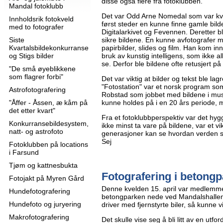
disse også flere fra fotoklubben.
Mandal fotoklubb
Det var Odd Arne Nomedal som var kv
Innholdsrik fotokveld
først steder en kunne finne gamle bilde
med to fotografer
Digitalarkivet og Fevennen. Deretter bl
Siste
sikre bildene. En kunne avfotografer 
Kvartalsbildekonkurranse
papirbilder, slides og film. Han kom in
og Stigs bilder
bruk av kunstig intelligens, som ikke allti
se. Derfor ble bildene ofte retusjert p
"De små øyeblikkene
som flagrer forbi"
Det var viktig at bilder og tekst ble l
"Fotostation" var et norsk program som
Astrofotografering
Robstad som jobbet med bildene i musé
"Åffer - Åssen, æ kåm på
kunne holdes på i en 20 års periode, 
det etter kvart"
Fra et fotoklubbperspektiv var det hygge
Konkurransebildesystem,
ikke minst ta vare på bildene, var et vik
natt- og astrofoto
generasjoner kan se hvordan verden så
Sej
Fotoklubben på locations
i Farsund
Tjøm og kattnesbukta
Fotografering i betongp
Fotojakt på Myren Gård
Denne kvelden 15. april var medlemme
Hundefotografering
betongparken nede ved Mandalshallen
Hundefoto og juryering
driver med fjernstyrte biler, så kunne v
Makrofotografering
Det skulle vise seg å bli litt av en utfo