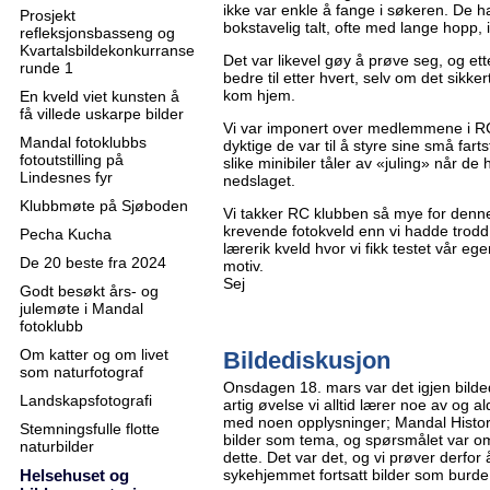
ikke var enkle å fange i søkeren. De 
Prosjekt
bokstavelig talt, ofte med lange hopp, i
refleksjonsbasseng og
Kvartalsbildekonkurranse
Det var likevel gøy å prøve seg, og etter
runde 1
bedre til etter hvert, selv om det sikke
kom hjem.
En kveld viet kunsten å
få villede uskarpe bilder
Vi var imponert over medlemmene i R
Mandal fotoklubbs
dyktige de var til å styre sine små far
fotoutstilling på
slike minibiler tåler av «juling» når de 
Lindesnes fyr
nedslaget.
Klubbmøte på Sjøboden
Vi takker RC klubben så mye for denne
krevende fotokveld enn vi hadde trodd
Pecha Kucha
lærerik kveld hvor vi fikk testet vår 
De 20 beste fra 2024
motiv.
Sej
Godt besøkt års- og
julemøte i Mandal
fotoklubb
Om katter og om livet
Bildediskusjon
som naturfotograf
Onsdagen 18. mars var det igjen bild
Landskapsfotografi
artig øvelse vi alltid lærer noe av og al
med noen opplysninger; Mandal Histor
Stemningsfulle flotte
bilder som tema, og spørsmålet var om
naturbilder
dette. Det var det, og vi prøver derfo
Helsehuset og
sykehjemmet fortsatt bilder som burde 