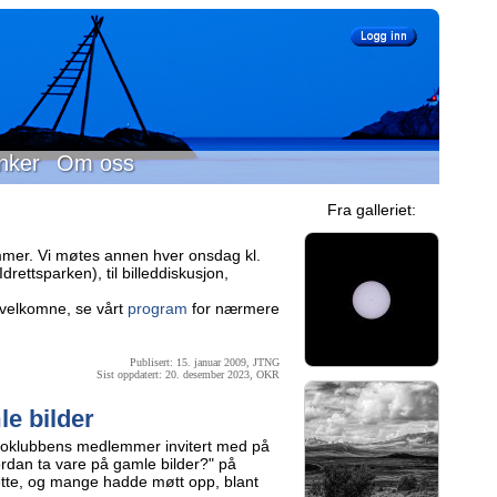
nker
Om oss
Fra galleriet:
mer. Vi møtes annen hver onsdag kl.
rettsparken), til billeddiskusjon,
velkomne, se vårt
program
for nærmere
Publisert: 15. januar 2009, JTNG
Sist oppdatert: 20. desember 2023, OKR
le bilder
toklubbens medlemmer invitert med på
rdan ta vare på gamle bilder?" på
dette, og mange hadde møtt opp, blant