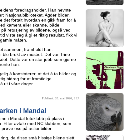
eldens foredragsholder. Han nevnte
r; Nasjonalbiblioteket, Agder bilder,
e det fortalt hvordan en gikk fram for å
med kamera eller skanne, både
n på retusjering av bildene, også ved
d viste seg å gi et riktig resultat, fikk vi
å gamle måten.
agret sammen, framholdt han.
 ble brukt av muséet. Det var Trine
et. Dette var en stor jobb som gjerne
mente han.
lig å konstaterer, at det å ta bilder og
tig bidrag for at framtidige
 ut i våre dager.
Publisert: 20. mai 2026, SEJ
arken i Mandal
ne i Mandal fotoklubb på plass i
. Etter avtale med RC klubben, som
i prøve oss på actionbilder.
rdring, da disse små hissige bilene slett