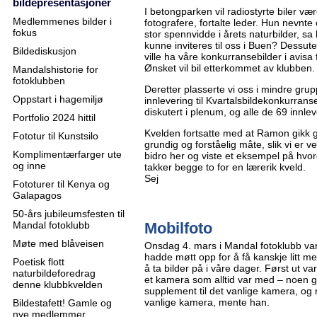
bildepresentasjoner
I betongparken vil radiostyrte biler være 
Medlemmenes bilder i
fotografere, fortalte leder. Hun nevnte 
fokus
stor spennvidde i årets naturbilder, s
kunne inviteres til oss i Buen? Dessut
Bildediskusjon
ville ha våre konkurransebilder i avisa
Ønsket vil bil etterkommet av klubben.
Mandalshistorie for
fotoklubben
Deretter plasserte vi oss i mindre grupp
Oppstart i hagemiljø
innlevering til Kvartalsbildekonkurrans
diskutert i plenum, og alle de 69 innle
Portfolio 2024 hittil
Kvelden fortsatte med at Ramon gikk g
Fototur til Kunstsilo
grundig og forståelig måte, slik vi er 
Komplimentærfarger ute
bidro her og viste et eksempel på hvor
og inne
takker begge to for en lærerik kveld.
Sej
Fototurer til Kenya og
Galapagos
50-års jubileumsfesten til
Mandal fotoklubb
Mobilfoto
Møte med blåveisen
Onsdag 4. mars i Mandal fotoklubb va
hadde møtt opp for å få kanskje litt 
Poetisk flott
å ta bilder på i våre dager. Først ut 
naturbildeforedrag
et kamera som alltid var med – noen 
denne klubbkvelden
supplement til det vanlige kamera, og
vanlige kamera, mente han.
Bildestafett! Gamle og
nye medlemmer