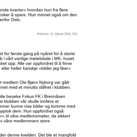
rerende kvarter» hvordan hun fra flere
 ønsker å spare. Hun minnet også om den
tenfor Oslo.
Publisert: 21. februar 2026, SEJ
 for første gang på nyåret for å starte
b i vårt vanlige møtelokale i MK- huset.
t opp. Alle var oppfordret til å finne
, eller heller kanskje «bilder jeg liker»
vårt medlem Ole Bjørn Nyborg var gått
nnet med et minutts stillhet i klubben.
ulle besøke Fokus FK i Brennåsen
at klubben vår skulle innføre et
lemmer kunne vise bilder og komme med
 opptok dem. Hun oppfordret også
» til våre medlemsmøter, da sikkert
av våre medlemmers store
der denne kvelden. Det ble et mangfold