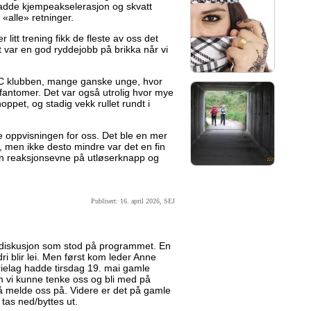
hadde kjempeakselerasjon og skvatt
 «alle» retninger.
 litt trening fikk de fleste av oss det
rt var en god ryddejobb på brikka når vi
C klubben, mange ganske unge, hvor
tsfantomer. Det var også utrolig hvor mye
hoppet, og stadig vekk rullet rundt i
 oppvisningen for oss. Det ble en mer
, men ikke desto mindre var det en fin
egen reaksjonsevne på utløserknapp og
Publisert: 16. april 2026, SEJ
ediskusjon som stod på programmet. En
dri blir lei. Men først kom leder Anne
ielag hadde tirsdag 19. mai gamle
 vi kunne tenke oss og bli med på
r å melde oss på. Videre er det på gamle
tas ned/byttes ut.