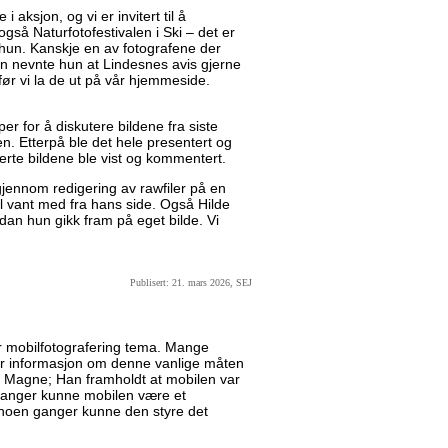
i aksjon, og vi er invitert til å
også Naturfotofestivalen i Ski – det er
a hun. Kanskje en av fotografene der
en nevnte hun at Lindesnes avis gjerne
 før vi la de ut på vår hjemmeside.
er for å diskutere bildene fra siste
en. Etterpå ble det hele presentert og
verte bildene ble vist og kommentert.
jennom redigering av rawfiler på en
vel vant med fra hans side. Også Hilde
dan hun gikk fram på eget bilde. Vi
Publisert: 21. mars 2026, SEJ
r mobilfotografering tema. Mange
mer informasjon om denne vanlige måten
var Magne; Han framholdt at mobilen var
ganger kunne mobilen være et
 noen ganger kunne den styre det