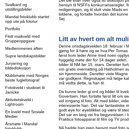
Det ble etter hver også litt diskusjon 
Svalbard og
hensyn til NSFFs konkurranseregler. 
utstillingsbilder
redigeringen, og til slutt viste Mads en
bildene, og fortalte hvordan det kunne
Mandal fotoklubb startet
Sej
opp ute på fototur
Portfolio
Flott maikveld med
Litt av hvert om alt mul
Gruppeoppgave
Denne onsdagskvelden 18. februar i M
Medlemmenes aften
gjeng for å høre og se hva Per Tomas G
først kom leder Anne med noen opplys
Supre landskapsbilder
hyggelig møte der for 14 dager siden,
Juryering og
bilder til NM før 15. mars. Deretter for
bildediskusjon
om gratis overnatting på Hatholmen av K
sin hjemmeside. Deretter viste Magne 
Klubbmøte med Norges
var godkjent. Regnskapet må følge kal
beste fuglefotograf
må vedta dette, la han til.
Fotokveld i studioet til
Da kunne leder gi ord og bilder til kv
Janicke
Govertsen. Han fortalte først litt om 
Aktivitetskveld i
vid inngang til foto. Alt med bilder, vid
Lightroom
interesserte han. Det var fantastiske m
godt øye for øyeblikket og være til st
En kveld med Sosiale
Det var en lang vei fra begynnelsen i 
Medier
Praktica fotoapparat til film og TV pro
Årsmøte i Mandal
Nå hadde han igjen begynt med foto se
fotoklubb