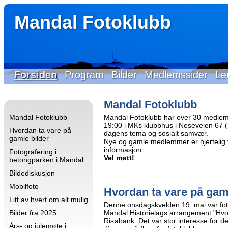
Mandal Fotoklubb
Forsiden
Program
Bilder
Medlemssider
Le
Mandal Fotoklubb
Mandal Fotoklubb
Mandal Fotoklubb har over 30 medlem
19:00 i MKs klubbhus i Neseveien 67 (Id
Hvordan ta vare på
dagens tema og sosialt samvær.
gamle bilder
Nye og gamle medlemmer er hjertelig 
informasjon.
Fotografering i
Vel møtt!
betongparken i Mandal
Bildediskusjon
Mobilfoto
Hvordan ta vare på gam
Litt av hvert om alt mulig
Denne onsdagskvelden 19. mai var fo
Bilder fra 2025
Mandal Historielags arrangement "Hvo
Risøbank. Det var stor interesse for 
Års- og julemøte i