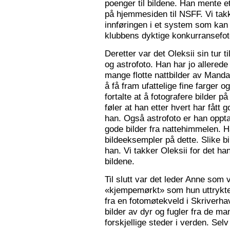
poenger til bildene. Han mente e
på hjemmesiden til NSFF. Vi tak
innføringen i et system som kan
klubbens dyktige konkurransefot
Deretter var det Oleksii sin tur ti
og astrofoto. Han har jo allered
mange flotte nattbilder av Mandal 
å få fram ufattelige fine farger og
fortalte at å fotografere bilder 
føler at han etter hvert har fått g
han. Også astrofoto er han opptat
gode bilder fra nattehimmelen. 
bildeeksempler på dette. Slike b
han. Vi takker Oleksii for det ha
bildene.
Til slutt var det leder Anne som v
«kjempemørkt» som hun uttrykte 
fra en fotomøtekveld i Skriverha
bilder av dyr og fugler fra de ma
forskjellige steder i verden. Sel