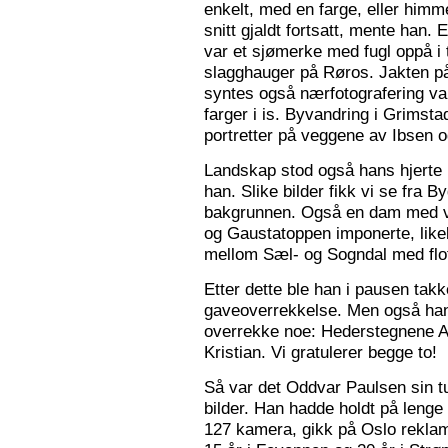
enkelt, med en farge, eller himme
snitt gjaldt fortsatt, mente han. 
var et sjømerke med fugl oppå i 
slagghauger på Røros. Jakten på 
syntes også nærfotografering var
farger i is. Byvandring i Grimst
portretter på veggene av Ibsen 
Landskap stod også hans hjerte n
han. Slike bilder fikk vi se fra 
bakgrunnen. Også en dam med va
og Gaustatoppen imponerte, like
mellom Sæl- og Sogndal med flot
Etter dette ble han i pausen tak
gaveoverrekkelse. Men også ha
overrekke noe: Hederstegnene A
Kristian. Vi gratulerer begge to!
Så var det Oddvar Paulsen sin tur
bilder. Han hadde holdt på leng
127 kamera, gikk på Oslo reklam