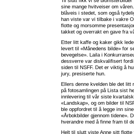
Til slutt fikk vi se blomsterbilde
sine mange hvitveiser om våren.
blåveis i stedet, som også tydelig
han viste var vi tilbake i vakre 
flotte og morsomme presentasjon
takket og overrakt en gave fra vå
Etter litt kaffe og kaker gikk le
levert til «Månedens bilde» for
bevegelse». Laila i Konkurranseut
dessverre var diskvalifisert ford
siden til NSFF. Det er viktig å h
jury, presiserte hun.
Ellers denne kvelden ble det litt
på fotosamlingen på Lista sist h
innlevering til vår siste kvarta
«Landskap», og om bilder til N
ble oppfordret til å legge inn sine
«Årbokbilder gjennom tidene». D
hverandre med å finne fram til d
Helt til slutt viste Anne sitt flott