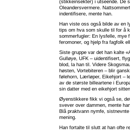
(stikkeinsekter) i utseende. De s
Oleandersvermere. Nattsommerfu
indentifisere, mente han.
Han viste oss også bilde av en l
tips om hva som skulle til for 
sommerfugler: En lysfelle, mye f
feromoner, og hjelp fra fagfolk el
Siste gruppe var det han kalte «
Gulløye, UFK – uidentifisert, fl
blod, la han til. Videre Skogsma
høsten, Vortebiteren – blir gansk
følehorn, Lærløper, Eikehjort – l
av de største billeartene i Euro
sin datter med en eikehjort sitt
Øyenstikkere fikk vi også se, de
svever over dammen, mente han.
Blå praktvann nymfe, sistnevnte 
mening.
Han fortalte til slutt at han ofte 