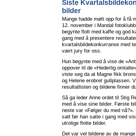
Siste Kvartalsbildeko
bilder
Mange hadde møtt opp for å få m
12. november i Mandal fotoklubbs
begynte flott med kaffe og god k
gang med å presentere resultaten
kvartalsbildekonkurranse med 
vært jury for oss.
Hun begynte med å vise de «Anta
oppover til de «Hederlig omtalte» 
viste seg da at Magne fikk bron
og Helene erobret gullplassen. V
resultatlisten og bildene finner 
Så ga leder Anne ordet til Stig 
med å vise sine bilder. Første b
neste var «Følger du med nå?».
satt før han satte i gang med vi
utrolige flotte bilder.
Det var vel bildene av de mange 