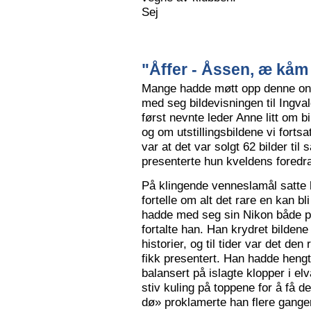
Sej
"Åffer - Åssen, æ kåm 
Mange hadde møtt opp denne ons
med seg bildevisningen til Ingva
først nevnte leder Anne litt om b
og om utstillingsbildene vi forts
var at det var solgt 62 bilder ti
presenterte hun kveldens foredr
På klingende venneslamål satte 
fortelle om alt det rare en kan bl
hadde med seg sin Nikon både på 
fortalte han. Han krydret bild
historier, og til tider var det de
fikk presentert. Han hadde hengt
balansert på islagte klopper i elv
stiv kuling på toppene for å få de
dø» proklamerte han flere gange