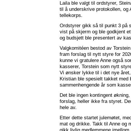
Laila ble valgt til ordstyrer, Stei
til å underskrive protokollen, o
tellekorps.
Ordstyrer gikk så til punkt 3 på
vist på skjerm og ble godkjent et
og budsjett ble presentert av kas
Valgkomitéen bestod av Torstein 
fram forslag til nytt styre for 2
kunne vi gratulere Anne også s
kasserer, Torstein som nytt sty
Vi ønsker lykke til i det nye åre
Kristian ble spesielt takket med 
sammenhengende år som kasser
Det ble ingen kontingent økning,
forslag, heller ikke fra styret. 
hele av.
Etter dette startet julemøtet, m
mat og drikke. Takk til Anne og 
gikk livlig medlemmene imellom, o