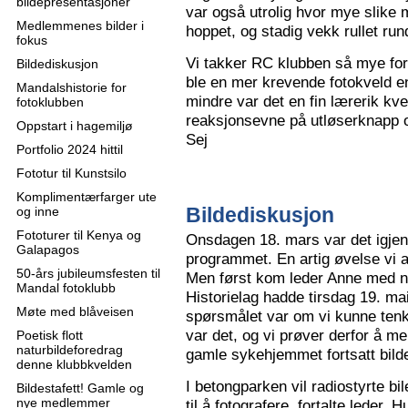
bildepresentasjoner
var også utrolig hvor mye slike m
Medlemmenes bilder i
hoppet, og stadig vekk rullet run
fokus
Vi takker RC klubben så mye for
Bildediskusjon
ble en mer krevende fotokveld e
Mandalshistorie for
mindre var det en fin lærerik kve
fotoklubben
reaksjonsevne på utløserknapp 
Oppstart i hagemiljø
Sej
Portfolio 2024 hittil
Fototur til Kunstsilo
Komplimentærfarger ute
Bildediskusjon
og inne
Fototurer til Kenya og
Onsdagen 18. mars var det igjen
Galapagos
programmet. En artig øvelse vi all
50-års jubileumsfesten til
Men først kom leder Anne med n
Mandal fotoklubb
Historielag hadde tirsdag 19. ma
Møte med blåveisen
spørsmålet var om vi kunne tenk
var det, og vi prøver derfor å me
Poetisk flott
naturbildeforedrag
gamle sykehjemmet fortsatt bild
denne klubbkvelden
I betongparken vil radiostyrte bil
Bildestafett! Gamle og
nye medlemmer
til å fotografere, fortalte leder.