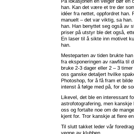
På lokasjonen en velger bør en 
han. Kan det være et tre der som
idéer fra nettet, oppfordret han.
manuelt – det var viktig, sa han.
han. Han benyttet seg også av st
priser på utstyr ble det også, e
En laser til å sikte inn motivet k
han.
Mesteparten av tiden brukte han 
fra eksponeringen av rawfila til 
bruke 2-3 dager eller 2 – 3 timer
oss ganske detaljert hvilke spak
Photoshop, for å få fram et bil
intenst å følge med på, for de so
Likevel, det ble en interessant 
astrofotografering, men kanskje l
oss og fortalte noe om de mange f
kjent for. Tror kanskje at flere e
Til slutt takket leder vår foredr
vegne av klubben.