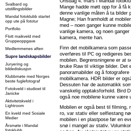
Onsdag 4. mars i Mandal fotoklu
Svalbard og
Mange hadde møtt opp for å få k
utstillingsbilder
denne vanlige måten å ta bilder p
Mandal fotoklubb startet
Magne; Han framholdt at mobilen
opp ute på fototur
med – noen ganger kunne mobilen
Portfolio
vanlige kamera, og noen ganger 
Flott maikveld med
kamera, mente han.
Gruppeoppgave
Finn det mobilkamera som passer
Medlemmenes aften
overføres til PC og redigeres bes
Supre landskapsbilder
mobilen. Begrensningene er at se
Juryering og
bruke Raw til viktige bilder. Det
bildediskusjon
panoramabilder og å fotografere
Klubbmøte med Norges
mobilkamera. HDR bilder er ogs
beste fuglefotograf
Dessuten har de automatikk som 
Fotokveld i studioet til
vanskelig opptaksforhold. Bird D
Janicke
også noe mobilene kunne være u
Aktivitetskveld i
Lightroom
Mobilen er også best til filming,
ro, var stativ eller selfiestang nø
En kveld med Sosiale
Medier
mobilen i en plastpose før en eve
snø i mangel av stativ. Volumkon
Årsmøte i Mandal
fotoklubb