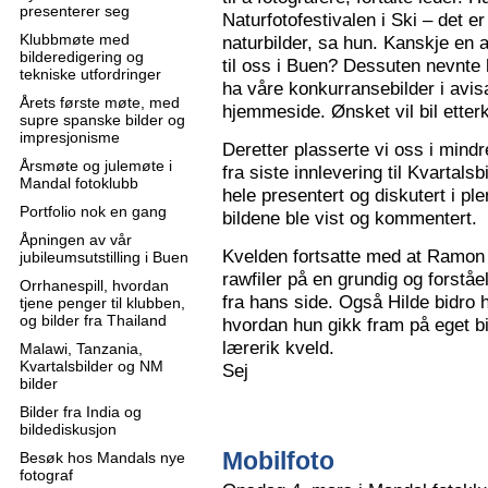
presenterer seg
Naturfotofestivalen i Ski – det e
Klubbmøte med
naturbilder, sa hun. Kanskje en 
bilderedigering og
til oss i Buen? Dessuten nevnte 
tekniske utfordringer
ha våre konkurransebilder i avisa
Årets første møte, med
hjemmeside. Ønsket vil bil ette
supre spanske bilder og
impresjonisme
Deretter plasserte vi oss i mindr
Årsmøte og julemøte i
fra siste innlevering til Kvartals
Mandal fotoklubb
hele presentert og diskutert i pl
Portfolio nok en gang
bildene ble vist og kommentert.
Åpningen av vår
Kvelden fortsatte med at Ramon 
jubileumsutstilling i Buen
rawfiler på en grundig og forståe
Orrhanespill, hvordan
fra hans side. Også Hilde bidro 
tjene penger til klubben,
og bilder fra Thailand
hvordan hun gikk fram på eget bi
lærerik kveld.
Malawi, Tanzania,
Kvartalsbilder og NM
Sej
bilder
Bilder fra India og
bildediskusjon
Mobilfoto
Besøk hos Mandals nye
fotograf