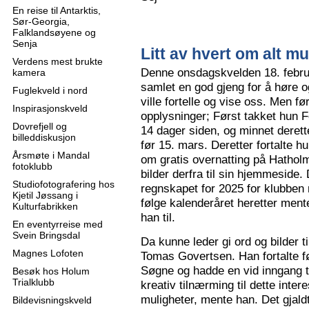
En reise til Antarktis,
Sør-Georgia,
Falklandsøyene og
Senja
Litt av hvert om alt mu
Verdens mest brukte
Denne onsdagskvelden 18. februa
kamera
samlet en god gjeng for å høre
Fuglekveld i nord
ville fortelle og vise oss. Men 
Inspirasjonskveld
opplysninger; Først takket hun F
Dovrefjell og
14 dager siden, og minnet derette
billeddiskusjon
før 15. mars. Deretter fortalte hu
Årsmøte i Mandal
om gratis overnatting på Hatholm
fotoklubb
bilder derfra til sin hjemmeside.
Studiofotografering hos
regnskapet for 2025 for klubben
Kjetil Jøssang i
følge kalenderåret heretter ment
Kulturfabrikken
han til.
En eventyrreise med
Svein Bringsdal
Da kunne leder gi ord og bilder t
Magnes Lofoten
Tomas Govertsen. Han fortalte fø
Søgne og hadde en vid inngang til
Besøk hos Holum
Trialklubb
kreativ tilnærming til dette inter
muligheter, mente han. Det gjaldt
Bildevisningskveld