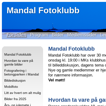
Mandal Fotoklubb
Forsiden
Program
Bilder
Medlemssider
Le
Mandal Fotoklubb
Mandal Fotoklubb
Mandal Fotoklubb har over 30 m
onsdag kl. 19:00 i MKs klubbhus 
Hvordan ta vare på
gamle bilder
til billeddiskusjon, dagens tema
Nye og gamle medlemmer er hjer
Fotografering i
betongparken i Mandal
for nærmere informasjon.
Vel møtt!
Bildediskusjon
Mobilfoto
Litt av hvert om alt mulig
Hvordan ta vare på ga
Bilder fra 2025
Års- og julemøte i