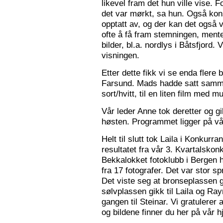
likevel fram det hun ville vise. 
det var mørkt, sa hun. Også konse
opptatt av, og der kan det også v
ofte å få fram stemningen, mente
bilder, bl.a. nordlys i Båtsfjord.
visningen.
Etter dette fikk vi se enda flere b
Farsund. Mads hadde satt sammen
sort/hvitt, til en liten film med mu
Vår leder Anne tok deretter og 
høsten. Programmet ligger på v
Helt til slutt tok Laila i Konkurr
resultatet fra vår 3. Kvartalsko
Bekkalokket fotoklubb i Bergen h
fra 17 fotografer. Det var stor sp
Det viste seg at bronseplassen gi
sølvplassen gikk til Laila og Ra
gangen til Steinar. Vi gratulerer 
og bildene finner du her på vår 