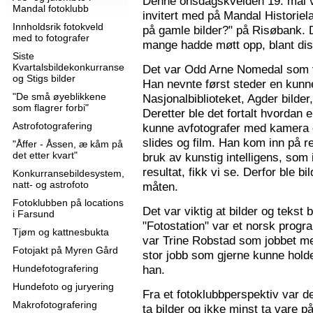
Denne onsdagskvelden 19. mai 
Mandal fotoklubb
invitert med på Mandal Historie
Innholdsrik fotokveld
på gamle bilder?" på Risøbank. D
med to fotografer
mange hadde møtt opp, blant diss
Siste
Kvartalsbildekonkurranse
Det var Odd Arne Nomedal som v
og Stigs bilder
Han nevnte først steder en kunne
"De små øyeblikkene
Nasjonalbiblioteket, Agder bilder
som flagrer forbi"
Deretter ble det fortalt hvordan 
Astrofotografering
kunne avfotografer med kamera e
slides og film. Han kom inn på r
"Åffer - Åssen, æ kåm på
det etter kvart"
bruk av kunstig intelligens, som ik
resultat, fikk vi se. Derfor ble b
Konkurransebildesystem,
natt- og astrofoto
måten.
Fotoklubben på locations
Det var viktig at bilder og tekst
i Farsund
"Fotostation" var et norsk prog
Tjøm og kattnesbukta
var Trine Robstad som jobbet me
Fotojakt på Myren Gård
stor jobb som gjerne kunne holde
Hundefotografering
han.
Hundefoto og juryering
Fra et fotoklubbperspektiv var de
Makrofotografering
ta bilder og ikke minst ta vare på