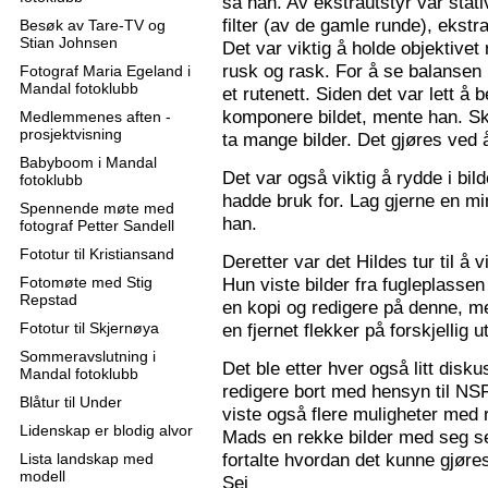
sa han. Av ekstrautstyr var stati
filter (av de gamle runde), ekstr
Besøk av Tare-TV og
Stian Johnsen
Det var viktig å holde objektive
rusk og rask. For å se balansen 
Fotograf Maria Egeland i
Mandal fotoklubb
et rutenett. Siden det var lett å
komponere bildet, mente han. S
Medlemmenes aften -
prosjektvisning
ta mange bilder. Det gjøres ved 
Babyboom i Mandal
Det var også viktig å rydde i bil
fotoklubb
hadde bruk for. Lag gjerne en mi
Spennende møte med
han.
fotograf Petter Sandell
Fototur til Kristiansand
Deretter var det Hildes tur til å 
Fotomøte med Stig
Hun viste bilder fra fugleplassen
Repstad
en kopi og redigere på denne, me
Fototur til Skjernøya
en fjernet flekker på forskjellig ut
Sommeravslutning i
Det ble etter hver også litt disk
Mandal fotoklubb
redigere bort med hensyn til N
Blåtur til Under
viste også flere muligheter med re
Lidenskap er blodig alvor
Mads en rekke bilder med seg sel
fortalte hvordan det kunne gjøre
Lista landskap med
modell
Sej