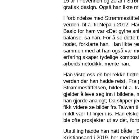
15 år i Fevennen og 20 år i Strø
grafisk design. Også han likte mi
I forbindelse med Strømmestiftel
verden, bl.a. til Nepal i 2012. 
Basic for ham var «Det gylne snitt
balanse, sa han. For å se dette b
hodet, forklarte han. Han likte re
sammen med at han også var mus
erfaring skaper tydelige kompos
arbeidsmetodikk, mente han.
Han viste oss en hel rekke flotte
verden der han hadde reist. Fra p
Strømmestiftelsen, bilder bl.a. f
gjelder å leve seg inn i bildene,
han gjorde analogt; Da slipper j
fikk videre se bilder fra Taiwan t
mildt vær til linjer i is. Han elsk
ble ofte prosjekter ut av det, fort
Utstilling hadde han hatt både i 
Kristiansand i 2019, her med tit