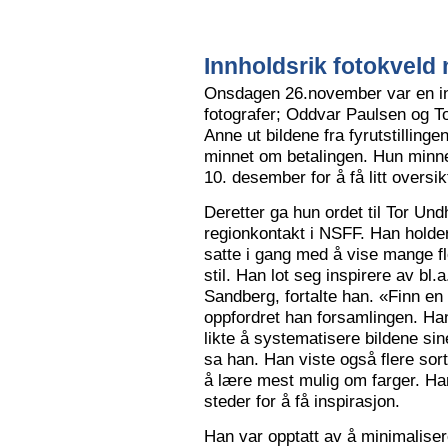
Innholdsrik fotokveld 
Onsdagen 26.november var en in
fotografer; Oddvar Paulsen og To
Anne ut bildene fra fyrutstillinge
minnet om betalingen. Hun minne
10. desember for å få litt oversik
Deretter ga hun ordet til Tor Un
regionkontakt i NSFF. Han holder t
satte i gang med å vise mange flot
stil. Han lot seg inspirere av bl
Sandberg, fortalte han. «Finn en
oppfordret han forsamlingen. Han
likte å systematisere bildene sin
sa han. Han viste også flere sort
å lære mest mulig om farger. Han l
steder for å få inspirasjon.
Han var opptatt av å minimalise