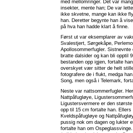
med mellomringer. Det var mange
insekter, mente han; De var lette 
ikke skvetne, mange kan ikke fly
han. Deretter begynte han å vis
på hva han hadde klart å finne.
Først ut var eksemplarer av vak
Svalestjert, Sørgekåpe, Perlem
Apollosommerfugler. Sistnevnte e
bratte dalsider og kan bli opptil
bestanden opp igjen, fortalte han. 
overskyet vær sitter de helt still
fotografere de i flukt, medga han
Song, men også i Telemark, forta
Neste var nattsommerfugler. Her 
Nattpåfugløye, Ligustersommer
Ligustersvermere er den største
opp til 15 cm fortalte han. Eller
Kveldspåfugløye og Nattpåfugløye
pussig nok om dagen og lukter ett
fortalte han om Ospeglassvinge.