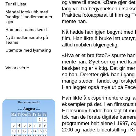
og være til stede. «Bare gjør de
Tur til Lista
lang vei fra begynnelsen i Isaks
Mandal fotoklubb med
Praktica fotoapparat til film og 
"vanlige" medlemsmøter
mente han.
igjen
Ramons Teams kveld
Nå hadde han igjen begynt med f
Nytt medlemsmøte på
film. Han likte å bruke lett utsty
Teams
alltid mobilen tilgjengelig.
Utemøte med lysmaling
«Hva er et bra foto?» spurte han
mente han. Øyet ser og med kame
beskjæring er viktig. Det gir mer 
Vis arkivérte
sa han. Deretter gikk han i gang
mange steder i landet og forskjel
Han legger også mye ut på Faceb
Han likte å eksperimentere og la
Hendelsesoversikt
eksempler på det. I en filmsnutt
««
August
»»
Hellesund» hadde han lagt til mu
Ma
Ti
On
To
Fr
Lø
Sø
tok han de første digitale kamer
1
2
programmet helt alene i 1997, 
3
4
5
6
7
8
9
2000 og hadde bildeutstilling i K
10
11
12
13
14
15
16