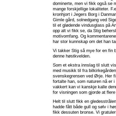
dominerte, men vi fikk også se m
mange forskjellige lokaliteter. F.
kronhjort i Jegers Borg i Danmark
Gimle gård, solnedgang ved Sigers
til et glødende vindusglass på A
opp alt vi fikk se, da Stig beher
motivomfang. Og kommentarene 
har stor kunnskap om det han tar
Vi takker Stig så mye for en fin 
denne høstkvelden.
Som et ekstra innslag til slutt vis
med musikk til fra bilkirkegården
svenskegrensen ved Ørje. Her fin
fortalte han, som naturen nå er i
vakkert kan vi kanskje kalle den
for visningen som gjorde at flere f
Helt til slutt fikk en gledesstrå
hadde fått både gull og sølv i hø
fikk dessuten bronse. Vi gratuler