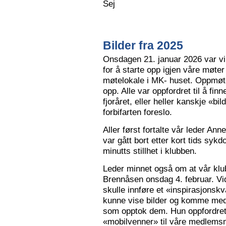
Sej
Bilder fra 2025
Onsdagen 21. januar 2026 var vi 
for å starte opp igjen våre møter
møtelokale i MK- huset. Oppmøte
opp. Alle var oppfordret til å finn
fjoråret, eller heller kanskje «bi
forbifarten foreslo.
Aller først fortalte vår leder A
var gått bort etter kort tids sy
minutts stillhet i klubben.
Leder minnet også om at vår klu
Brennåsen onsdag 4. februar. Vid
skulle innføre et «inspirasjons
kunne vise bilder og komme med 
som opptok dem. Hun oppfordret
«mobilvenner» til våre medlemsm