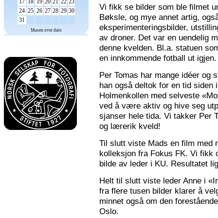
17
18
19
20
21
22
23
Vi fikk se bilder som ble filmet
24
25
26
27
28
29
30
Bøksle, og mye annet artig, også 
31
eksperimenteringsbilder, utstilli
Musen over dato
av droner. Det var en uendelig m
denne kvelden. Bl.a. statuen som 
en innkommende fotball ut igjen.
Per Tomas har mange idéer og stor
han også deltok for en tid siden 
Holmenkollen med selveste «Mona
ved å være aktiv og hive seg utp
sjanser hele tida. Vi takker Per
og lærerik kveld!
Til slutt viste Mads en film med m
kolleksjon fra Fokus FK. Vi fikk
bilde av leder i KU. Resultatet l
Helt til slutt viste leder Anne i
fra flere tusen bilder klarer å v
minnet også om den forestående n
Oslo.