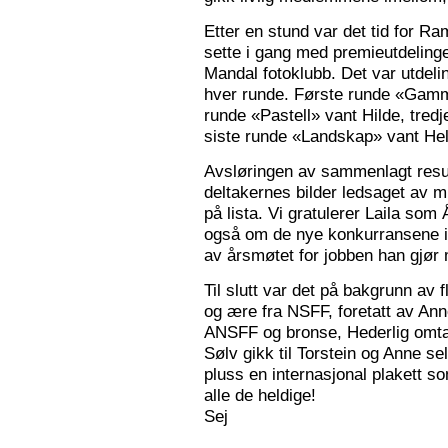
Etter en stund var det tid for Ra
sette i gang med premieutdelinge
Mandal fotoklubb. Det var utdeli
hver runde. Første runde «Gamm
runde «Pastell» vant Hilde, tred
siste runde «Landskap» vant Hele
Avsløringen av sammenlagt resul
deltakernes bilder ledsaget av m
på lista. Vi gratulerer Laila som
også om de nye konkurransene i
av årsmøtet for jobben han gjør
Til slutt var det på bakgrunn av fl
og ære fra NSFF, foretatt av Ann
ANSFF og bronse, Hederlig omtale
Sølv gikk til Torstein og Anne se
pluss en internasjonal plakett som
alle de heldige!
Sej