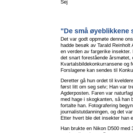
Sej
"De små øyeblikkene s
Det var godt oppmøte denne ons
hadde besøk av Tarald Reinholt 
en verden av fargerike insekter.
det snart forestående årsmøtet, o
Kvartalsbildekonkurransene og f
Forslagene kan sendes til Konku
Deretter gå hun ordet til kvelden
først litt om seg selv; Han var tr
Agderposten. Faren var naturfa
med hage i skogkanten, så han ble
fortalte han. Fotografering begy
journalistutdanningen, og det var
Etter hvert ble det insekter han e
Han brukte en Nikon D500 med 3