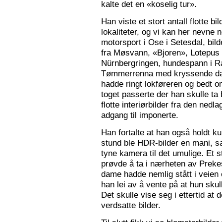
kalte det en «koselig tur».
Han viste et stort antall flotte bi
lokaliteter, og vi kan her nevne
motorsport i Ose i Setesdal, bilde
fra Møsvann, «Bjoren», Lotepus p
Nürnbergringen, hundespann i Ra
Tømmerrenna med kryssende damp
hadde ringt lokføreren og bedt 
toget passerte der han skulle ta 
flotte interiørbilder fra den nedl
adgang til imponerte.
Han fortalte at han også holdt ku
stund ble HDR-bilder en mani, sa
tyne kamera til det umulige. Et 
prøvde å ta i nærheten av Prekes
dame hadde nemlig stått i veien o
han lei av å vente på at hun skulle
Det skulle vise seg i ettertid at 
verdsatte bilder.