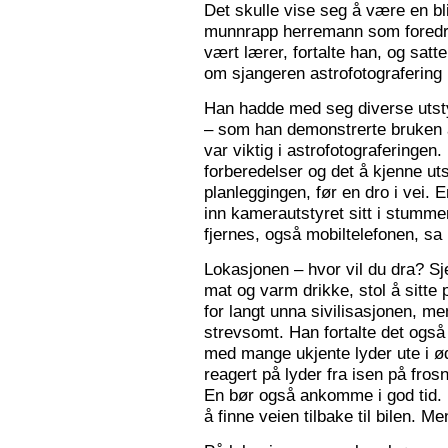
Det skulle vise seg å være en bl
munnrapp herremann som foredro
vært lærer, fortalte han, og satt
om sjangeren astrofotografering 
Han hadde med seg diverse utsty
– som han demonstrerte bruken a
var viktig i astrofotograferingen
forberedelser og det å kjenne utst
planleggingen, før en dro i vei. 
inn kamerautstyret sitt i stumm
fjernes, også mobiltelefonen, sa
Lokasjonen – hvor vil du dra? S
mat og varm drikke, stol å sitte 
for langt unna sivilisasjonen, me
strevsomt. Han fortalte det ogs
med mange ukjente lyder ute i 
reagert på lyder fra isen på fros
En bør også ankomme i god tid.
å finne veien tilbake til bilen. Men