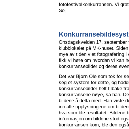
fotofestivalkonkurransen. Vi grat
Sej
Konkurransebildesyste
Onsdagskvelden 17. september va
klubblokalet på MK-huset. Siden 
mye av tiden viet fotografering i
fikk vi høre om hvordan vi kan h
konkurransebilder og deres even
Det var Bjørn Ole som tok for s
seg et system for dette, og hadd
konkurransebilder helt tilbake fr
konkurransene nøye, sa han. Det v
bildene å delta med. Han viste de
inn alle opplysningene om bilden
hva som ble resultatet. Bildene bl
informasjon om bildene stod også
konkurransen kom, ble den også l