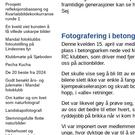
framtidige generasjoner kan se h
Prosjekt
refleksjonsbasseng og
Sej
Kvartalsbildekonkurranse
runde 1
En kveld viet kunsten å
få villede uskarpe bilder
Fotografering i beton
Mandal fotoklubbs
Denne kvelden 15. april var me
fotoutstilling på
Lindesnes fyr
plass i betongparken nede ved M
RC klubben, som driver med fjern
Klubbmøte på Sjøboden
oss på actionbilder.
Pecha Kucha
De 20 beste fra 2024
Det skulle vise seg å bli litt av 
bilene slett ikke var enkle å fa
Godt besøkt års- og
julemøte i Mandal
kjempeakselerasjon og skvatt bok
fotoklubb
hopp, i «alle» retninger.
Om katter og om livet
som naturfotograf
Det var likevel gøy å prøve seg, o
av oss det bedre til etter hvert,
Landskapsfotografi
ryddejobb på brikka når vi kom 
Stemningsfulle flotte
naturbilder
Vi var imponert over medlemme
Helsehuset og
unge, hvor dyktige de var til å s