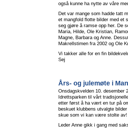
også kunne ha nytte av våre me
Det var mange som hadde tatt me
et mangfold flotte bilder med et
seg gjøre å ramse opp her. De so
Maria, Hilde, Ole Kristian, Ramo
Magne, Barbara og Anne. Dessut
Makrellstimen fra 2002 og Ole Kri
Vi takker alle for en fin bildekve
Sej
Års- og julemøte i Ma
Onsdagskvelden 10. desember 202
Idrettsparken til vårt tradisjonel
etter først å ha vært en tur på 
beskuet klubbens utvalgte bilder
skue som vi kan være stolte av!
Leder Anne gikk i gang med saksl