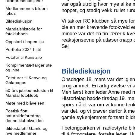
bildepresentasjoner
var også utrolig hvor mye slike m
Medlemmenes bilder i
hoppet, og stadig vekk rullet run
fokus
Vi takker RC klubben så mye for
Bildediskusjon
ble en mer krevende fotokveld e
Mandalshistorie for
mindre var det en fin lærerik kve
fotoklubben
reaksjonsevne på utløserknapp 
Oppstart i hagemiljø
Sej
Portfolio 2024 hittil
Fototur til Kunstsilo
Komplimentærfarger ute
Bildediskusjon
og inne
Fototurer til Kenya og
Onsdagen 18. mars var det igjen
Galapagos
programmet. En artig øvelse vi all
50-års jubileumsfesten til
Men først kom leder Anne med n
Mandal fotoklubb
Historielag hadde tirsdag 19. ma
Møte med blåveisen
spørsmålet var om vi kunne tenk
var det, og vi prøver derfor å me
Poetisk flott
naturbildeforedrag
gamle sykehjemmet fortsatt bild
denne klubbkvelden
I betongparken vil radiostyrte bil
Bildestafett! Gamle og
nye medlemmer
til å fotografere, fortalte leder.