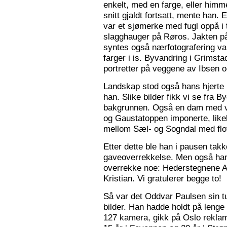
enkelt, med en farge, eller himme
snitt gjaldt fortsatt, mente han. 
var et sjømerke med fugl oppå i 
slagghauger på Røros. Jakten på 
syntes også nærfotografering var
farger i is. Byvandring i Grimst
portretter på veggene av Ibsen 
Landskap stod også hans hjerte n
han. Slike bilder fikk vi se fra 
bakgrunnen. Også en dam med va
og Gaustatoppen imponerte, like
mellom Sæl- og Sogndal med flot
Etter dette ble han i pausen tak
gaveoverrekkelse. Men også ha
overrekke noe: Hederstegnene A
Kristian. Vi gratulerer begge to!
Så var det Oddvar Paulsen sin tur
bilder. Han hadde holdt på leng
127 kamera, gikk på Oslo reklam