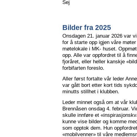
Sej
Bilder fra 2025
Onsdagen 21. januar 2026 var vi 
for å starte opp igjen våre møter
møtelokale i MK- huset. Oppmøte
opp. Alle var oppfordret til å finn
fjoråret, eller heller kanskje «bi
forbifarten foreslo.
Aller først fortalte vår leder A
var gått bort etter kort tids sy
minutts stillhet i klubben.
Leder minnet også om at vår klu
Brennåsen onsdag 4. februar. Vid
skulle innføre et «inspirasjons
kunne vise bilder og komme med 
som opptok dem. Hun oppfordret
«mobilvenner» til våre medlemsm