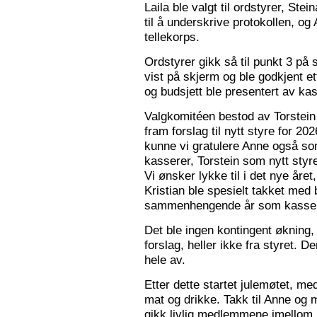
Laila ble valgt til ordstyrer, Stei
til å underskrive protokollen, o
tellekorps.
Ordstyrer gikk så til punkt 3 på
vist på skjerm og ble godkjent et
og budsjett ble presentert av kas
Valgkomitéen bestod av Torstein 
fram forslag til nytt styre for 2
kunne vi gratulere Anne også s
kasserer, Torstein som nytt sty
Vi ønsker lykke til i det nye åre
Kristian ble spesielt takket med 
sammenhengende år som kasser
Det ble ingen kontingent økning,
forslag, heller ikke fra styret. 
hele av.
Etter dette startet julemøtet, m
mat og drikke. Takk til Anne og 
gikk livlig medlemmene imellom, o