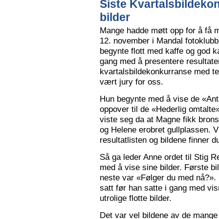
Siste Kvartalsbildeko
bilder
Mange hadde møtt opp for å få m
12. november i Mandal fotoklubbs
begynte flott med kaffe og god k
gang med å presentere resultaten
kvartalsbildekonkurranse med 
vært jury for oss.
Hun begynte med å vise de «Anta
oppover til de «Hederlig omtalte» 
viste seg da at Magne fikk bron
og Helene erobret gullplassen. V
resultatlisten og bildene finner 
Så ga leder Anne ordet til Stig 
med å vise sine bilder. Første b
neste var «Følger du med nå?».
satt før han satte i gang med vi
utrolige flotte bilder.
Det var vel bildene av de mange 