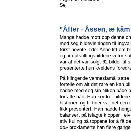
Sej
"Åffer - Åssen, æ kåm 
Mange hadde møtt opp denne ons
med seg bildevisningen til Ingva
først nevnte leder Anne litt om b
og om utstillingsbildene vi forts
var at det var solgt 62 bilder ti
presenterte hun kveldens foredr
På klingende venneslamål satte 
fortelle om alt det rare en kan bl
hadde med seg sin Nikon både på 
fortalte han. Han krydret bild
historier, og til tider var det de
fikk presentert. Han hadde hengt
balansert på islagte klopper i elv
stiv kuling på toppene for å få de
dø» proklamerte han flere gange