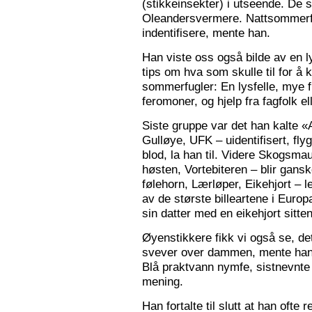
(stikkeinsekter) i utseende. De s
Oleandersvermere. Nattsommerfu
indentifisere, mente han.
Han viste oss også bilde av en l
tips om hva som skulle til for 
sommerfugler: En lysfelle, mye f
feromoner, og hjelp fra fagfolk el
Siste gruppe var det han kalte «
Gulløye, UFK – uidentifisert, fl
blod, la han til. Videre Skogsma
høsten, Vortebiteren – blir gansk
følehorn, Lærløper, Eikehjort – l
av de største billeartene i Euro
sin datter med en eikehjort sitt
Øyenstikkere fikk vi også se, de
svever over dammen, mente han.
Blå praktvann nymfe, sistnevnte 
mening.
Han fortalte til slutt at han ofte 