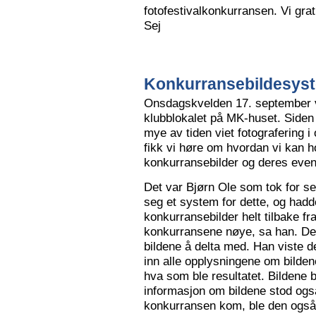
fotofestivalkonkurransen. Vi grat
Sej
Konkurransebildesyste
Onsdagskvelden 17. september va
klubblokalet på MK-huset. Siden 
mye av tiden viet fotografering i
fikk vi høre om hvordan vi kan h
konkurransebilder og deres even
Det var Bjørn Ole som tok for s
seg et system for dette, og hadd
konkurransebilder helt tilbake fr
konkurransene nøye, sa han. Det v
bildene å delta med. Han viste de
inn alle opplysningene om bilden
hva som ble resultatet. Bildene bl
informasjon om bildene stod også
konkurransen kom, ble den også l