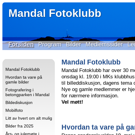
Mandal Fotoklubb
Forsiden
Program
Bilder
Medlemssider
Le
Mandal Fotoklubb
Mandal Fotoklubb
Mandal Fotoklubb har over 30 m
onsdag kl. 19:00 i MKs klubbhus 
Hvordan ta vare på
gamle bilder
til billeddiskusjon, dagens tema
Nye og gamle medlemmer er hjer
Fotografering i
betongparken i Mandal
for nærmere informasjon.
Vel møtt!
Bildediskusjon
Mobilfoto
Litt av hvert om alt mulig
Hvordan ta vare på ga
Bilder fra 2025
Års- og julemøte i