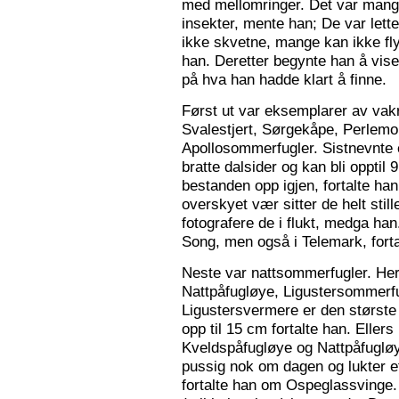
med mellomringer. Det var mange
insekter, mente han; De var lette 
ikke skvetne, mange kan ikke fly
han. Deretter begynte han å vis
på hva han hadde klart å finne.
Først ut var eksemplarer av vak
Svalestjert, Sørgekåpe, Perlem
Apollosommerfugler. Sistnevnte e
bratte dalsider og kan bli opptil
bestanden opp igjen, fortalte han. 
overskyet vær sitter de helt still
fotografere de i flukt, medga han
Song, men også i Telemark, forta
Neste var nattsommerfugler. Her 
Nattpåfugløye, Ligustersommer
Ligustersvermere er den største
opp til 15 cm fortalte han. Eller
Kveldspåfugløye og Nattpåfugløye
pussig nok om dagen og lukter ett
fortalte han om Ospeglassvinge.