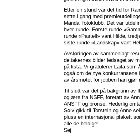
Etter en stund var det tid for Ra
sette i gang med premieutdelinge
Mandal fotoklubb. Det var utdeli
hver runde. Første runde «Gamm
runde «Pastell» vant Hilde, tred
siste runde «Landskap» vant Hele
Avsløringen av sammenlagt resul
deltakernes bilder ledsaget av m
på lista. Vi gratulerer Laila som
også om de nye konkurransene i
av årsmøtet for jobben han gjør
Til slutt var det på bakgrunn av fl
og ære fra NSFF, foretatt av Ann
ANSFF og bronse, Hederlig omtale
Sølv gikk til Torstein og Anne se
pluss en internasjonal plakett som
alle de heldige!
Sej