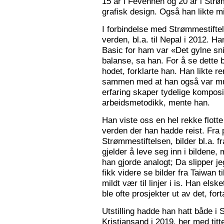
15 år i Fevennen og 20 år i Strø
grafisk design. Også han likte mi
I forbindelse med Strømmestiftel
verden, bl.a. til Nepal i 2012. 
Basic for ham var «Det gylne snitt
balanse, sa han. For å se dette b
hodet, forklarte han. Han likte re
sammen med at han også var mus
erfaring skaper tydelige kompos
arbeidsmetodikk, mente han.
Han viste oss en hel rekke flotte
verden der han hadde reist. Fra p
Strømmestiftelsen, bilder bl.a. f
gjelder å leve seg inn i bildene,
han gjorde analogt; Da slipper j
fikk videre se bilder fra Taiwan t
mildt vær til linjer i is. Han elsk
ble ofte prosjekter ut av det, fort
Utstilling hadde han hatt både i 
Kristiansand i 2019, her med tit