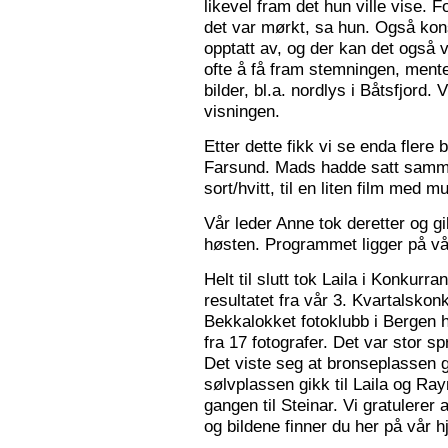
likevel fram det hun ville vise. 
det var mørkt, sa hun. Også konse
opptatt av, og der kan det også v
ofte å få fram stemningen, mente
bilder, bl.a. nordlys i Båtsfjord.
visningen.
Etter dette fikk vi se enda flere b
Farsund. Mads hadde satt sammen
sort/hvitt, til en liten film med mu
Vår leder Anne tok deretter og 
høsten. Programmet ligger på v
Helt til slutt tok Laila i Konkurr
resultatet fra vår 3. Kvartalsko
Bekkalokket fotoklubb i Bergen h
fra 17 fotografer. Det var stor sp
Det viste seg at bronseplassen gi
sølvplassen gikk til Laila og Ra
gangen til Steinar. Vi gratulerer 
og bildene finner du her på vår 