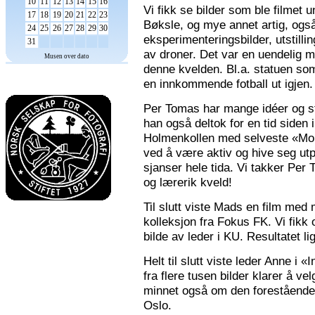
10
11
12
13
14
15
16
Vi fikk se bilder som ble filmet
17
18
19
20
21
22
23
Bøksle, og mye annet artig, også 
24
25
26
27
28
29
30
eksperimenteringsbilder, utstilli
31
av droner. Det var en uendelig m
Musen over dato
denne kvelden. Bl.a. statuen som 
en innkommende fotball ut igjen.
Per Tomas har mange idéer og stor
han også deltok for en tid siden 
Holmenkollen med selveste «Mona
ved å være aktiv og hive seg utp
sjanser hele tida. Vi takker Per
og lærerik kveld!
Til slutt viste Mads en film med m
kolleksjon fra Fokus FK. Vi fikk
bilde av leder i KU. Resultatet l
Helt til slutt viste leder Anne i
fra flere tusen bilder klarer å v
minnet også om den forestående n
Oslo.