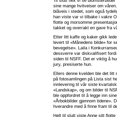
Til slutt fikk vi se blomsterbilde
sine mange hvitveiser om våren.
blåveis i stedet, som også tydelig
han viste var vi tilbake i vakre 
flotte og morsomme presentasjon
takket og overrakt en gave fra vå
Etter litt kaffe og kaker gikk le
levert til «Månedens bilde» for
bevegelse». Laila i Konkurranseut
dessverre var diskvalifisert ford
siden til NSFF. Det er viktig å h
jury, presiserte hun.
Ellers denne kvelden ble det litt
på fotosamlingen på Lista sist h
innlevering til vår siste kvarta
«Landskap», og om bilder til N
ble oppfordret til å legge inn sine
«Årbokbilder gjennom tidene». D
hverandre med å finne fram til d
Helt til slutt viste Anne sitt flott