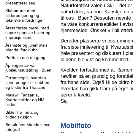
presenterer seg
Naturfotofestivalen i Ski – det e
Klubbmøte med
naturbilder, sa hun. Kanskje en 
bilderedigering og
til oss i Buen? Dessuten nevnte 
tekniske utfordringer
ha våre konkurransebilder i avisa
Årets første møte, med
hjemmeside. Ønsket vil bil ette
supre spanske bilder og
impresjonisme
Deretter plasserte vi oss i mindr
Årsmøte og julemøte i
fra siste innlevering til Kvartals
Mandal fotoklubb
hele presentert og diskutert i pl
Portfolio nok en gang
bildene ble vist og kommentert.
Åpningen av vår
Kvelden fortsatte med at Ramon 
jubileumsutstilling i Buen
rawfiler på en grundig og forståe
Orrhanespill, hvordan
fra hans side. Også Hilde bidro 
tjene penger til klubben,
og bilder fra Thailand
hvordan hun gikk fram på eget bi
lærerik kveld.
Malawi, Tanzania,
Kvartalsbilder og NM
Sej
bilder
Bilder fra India og
bildediskusjon
Mobilfoto
Besøk hos Mandals nye
fotograf