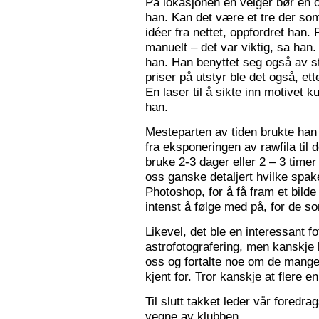
På lokasjonen en velger bør en 
han. Kan det være et tre der som
idéer fra nettet, oppfordret han.
manuelt – det var viktig, sa han.
han. Han benyttet seg også av st
priser på utstyr ble det også, e
En laser til å sikte inn motivet k
han.
Mesteparten av tiden brukte han 
fra eksponeringen av rawfila til 
bruke 2-3 dager eller 2 – 3 timer
oss ganske detaljert hvilke spak
Photoshop, for å få fram et bil
intenst å følge med på, for de so
Likevel, det ble en interessant 
astrofotografering, men kanskje l
oss og fortalte noe om de mange f
kjent for. Tror kanskje at flere e
Til slutt takket leder vår foredr
vegne av klubben.