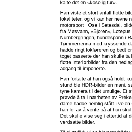
kalte det en «koselig tur».
Han viste et stort antall flotte bi
lokaliteter, og vi kan her nevne
motorsport i Ose i Setesdal, bilde
fra Møsvann, «Bjoren», Lotepus p
Nürnbergringen, hundespann i Ra
Tømmerrenna med kryssende damp
hadde ringt lokføreren og bedt 
toget passerte der han skulle ta 
flotte interiørbilder fra den nedl
adgang til imponerte.
Han fortalte at han også holdt ku
stund ble HDR-bilder en mani, sa
tyne kamera til det umulige. Et 
prøvde å ta i nærheten av Prekes
dame hadde nemlig stått i veien o
han lei av å vente på at hun skulle
Det skulle vise seg i ettertid at 
verdsatte bilder.