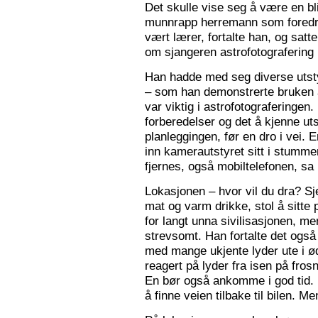
Det skulle vise seg å være en bl
munnrapp herremann som foredro
vært lærer, fortalte han, og satt
om sjangeren astrofotografering 
Han hadde med seg diverse utsty
– som han demonstrerte bruken a
var viktig i astrofotograferingen
forberedelser og det å kjenne utst
planleggingen, før en dro i vei. 
inn kamerautstyret sitt i stumm
fjernes, også mobiltelefonen, sa
Lokasjonen – hvor vil du dra? S
mat og varm drikke, stol å sitte 
for langt unna sivilisasjonen, me
strevsomt. Han fortalte det ogs
med mange ukjente lyder ute i 
reagert på lyder fra isen på fros
En bør også ankomme i god tid.
å finne veien tilbake til bilen. Men