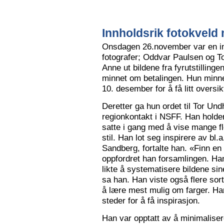
Innholdsrik fotokveld 
Onsdagen 26.november var en in
fotografer; Oddvar Paulsen og To
Anne ut bildene fra fyrutstillinge
minnet om betalingen. Hun minne
10. desember for å få litt oversik
Deretter ga hun ordet til Tor Un
regionkontakt i NSFF. Han holder t
satte i gang med å vise mange flot
stil. Han lot seg inspirere av bl
Sandberg, fortalte han. «Finn en
oppfordret han forsamlingen. Han
likte å systematisere bildene sin
sa han. Han viste også flere sort
å lære mest mulig om farger. Han l
steder for å få inspirasjon.
Han var opptatt av å minimalise