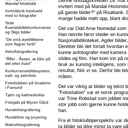
Denne onsdagskvelden 19. mai 
Mandal fotoklubb
invitert med på Mandal Historie
Innholdsrik fotokveld
på gamle bilder?" på Risøbank. D
med to fotografer
mange hadde møtt opp, blant diss
Siste
Kvartalsbildekonkurranse
Det var Odd Arne Nomedal som v
og Stigs bilder
Han nevnte først steder en kunne
"De små øyeblikkene
Nasjonalbiblioteket, Agder bilder
som flagrer forbi"
Deretter ble det fortalt hvordan 
Astrofotografering
kunne avfotografer med kamera e
slides og film. Han kom inn på r
"Åffer - Åssen, æ kåm på
det etter kvart"
bruk av kunstig intelligens, som ik
resultat, fikk vi se. Derfor ble b
Konkurransebildesystem,
natt- og astrofoto
måten.
Fotoklubben på locations
Det var viktig at bilder og tekst
i Farsund
"Fotostation" var et norsk prog
Tjøm og kattnesbukta
var Trine Robstad som jobbet me
Fotojakt på Myren Gård
stor jobb som gjerne kunne holde
Hundefotografering
han.
Hundefoto og juryering
Fra et fotoklubbperspektiv var de
Makrofotografering
ta bilder og ikke minst ta vare på