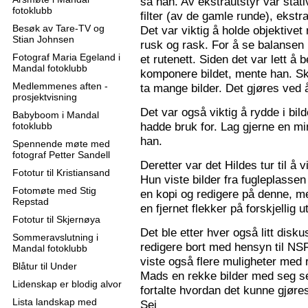
sa han. Av ekstrautstyr var stati
fotoklubb
filter (av de gamle runde), ekstr
Besøk av Tare-TV og
Det var viktig å holde objektive
Stian Johnsen
rusk og rask. For å se balansen 
Fotograf Maria Egeland i
et rutenett. Siden det var lett å
Mandal fotoklubb
komponere bildet, mente han. S
Medlemmenes aften -
ta mange bilder. Det gjøres ved 
prosjektvisning
Det var også viktig å rydde i bil
Babyboom i Mandal
hadde bruk for. Lag gjerne en mi
fotoklubb
han.
Spennende møte med
fotograf Petter Sandell
Deretter var det Hildes tur til å 
Fototur til Kristiansand
Hun viste bilder fra fugleplassen
Fotomøte med Stig
en kopi og redigere på denne, me
Repstad
en fjernet flekker på forskjellig ut
Fototur til Skjernøya
Det ble etter hver også litt disk
Sommeravslutning i
redigere bort med hensyn til N
Mandal fotoklubb
viste også flere muligheter med re
Blåtur til Under
Mads en rekke bilder med seg sel
Lidenskap er blodig alvor
fortalte hvordan det kunne gjøre
Lista landskap med
Sej