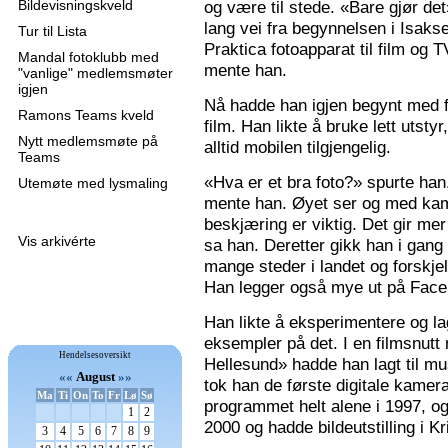
Bildevisningskveld
og være til stede. «Bare gjør de
lang vei fra begynnelsen i Isaks
Tur til Lista
Praktica fotoapparat til film og 
Mandal fotoklubb med
mente han.
"vanlige" medlemsmøter
igjen
Nå hadde han igjen begynt med f
Ramons Teams kveld
film. Han likte å bruke lett utsty
Nytt medlemsmøte på
alltid mobilen tilgjengelig.
Teams
«Hva er et bra foto?» spurte han
Utemøte med lysmaling
mente han. Øyet ser og med kame
beskjæring er viktig. Det gir mer 
Vis arkivérte
sa han. Deretter gikk han i gang
mange steder i landet og forskjel
Han legger også mye ut på Faceb
Han likte å eksperimentere og la
eksempler på det. I en filmsnutt
Hendelsesoversikt
Hellesund» hadde han lagt til mu
««
August
»»
tok han de første digitale kamer
Ma
Ti
On
To
Fr
Lø
Sø
programmet helt alene i 1997, 
1
2
2000 og hadde bildeutstilling i K
3
4
5
6
7
8
9