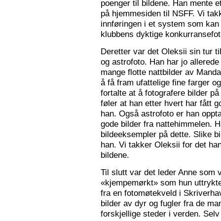
poenger til bildene. Han mente e
på hjemmesiden til NSFF. Vi tak
innføringen i et system som kan
klubbens dyktige konkurransefot
Deretter var det Oleksii sin tur ti
og astrofoto. Han har jo allered
mange flotte nattbilder av Mandal 
å få fram ufattelige fine farger og
fortalte at å fotografere bilder 
føler at han etter hvert har fått g
han. Også astrofoto er han opptat
gode bilder fra nattehimmelen. 
bildeeksempler på dette. Slike b
han. Vi takker Oleksii for det ha
bildene.
Til slutt var det leder Anne som v
«kjempemørkt» som hun uttrykte 
fra en fotomøtekveld i Skriverha
bilder av dyr og fugler fra de ma
forskjellige steder i verden. Sel