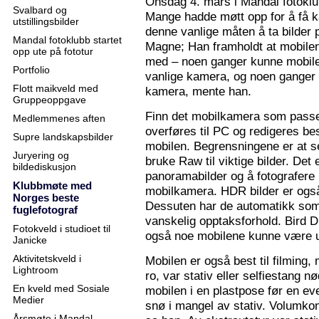
Onsdag 4. mars i Mandal fotoklu
Svalbard og
Mange hadde møtt opp for å få k
utstillingsbilder
denne vanlige måten å ta bilder p
Mandal fotoklubb startet
Magne; Han framholdt at mobilen
opp ute på fototur
med – noen ganger kunne mobilen
Portfolio
vanlige kamera, og noen ganger 
Flott maikveld med
kamera, mente han.
Gruppeoppgave
Finn det mobilkamera som passer
Medlemmenes aften
overføres til PC og redigeres bes
Supre landskapsbilder
mobilen. Begrensningene er at se
Juryering og
bruke Raw til viktige bilder. Det
bildediskusjon
panoramabilder og å fotografere
Klubbmøte med
mobilkamera. HDR bilder er ogs
Norges beste
Dessuten har de automatikk som 
fuglefotograf
vanskelig opptaksforhold. Bird D
Fotokveld i studioet til
også noe mobilene kunne være u
Janicke
Aktivitetskveld i
Mobilen er også best til filming,
Lightroom
ro, var stativ eller selfiestang nø
En kveld med Sosiale
mobilen i en plastpose før en eve
Medier
snø i mangel av stativ. Volumkon
Årsmøte i Mandal