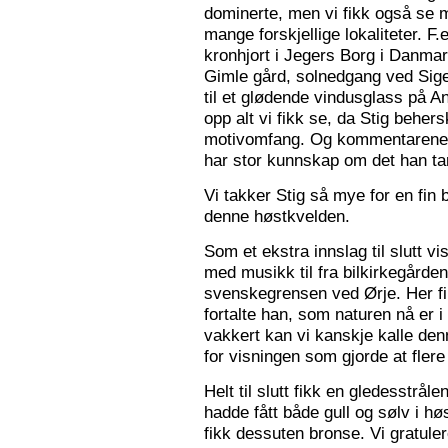
dominerte, men vi fikk også se m
mange forskjellige lokaliteter. F.
kronhjort i Jegers Borg i Danmark
Gimle gård, solnedgang ved Sigers
til et glødende vindusglass på A
opp alt vi fikk se, da Stig beher
motivomfang. Og kommentarene 
har stor kunnskap om det han tar
Vi takker Stig så mye for en fin 
denne høstkvelden.
Som et ekstra innslag til slutt vis
med musikk til fra bilkirkegården
svenskegrensen ved Ørje. Her fin
fortalte han, som naturen nå er i
vakkert kan vi kanskje kalle den
for visningen som gjorde at flere f
Helt til slutt fikk en gledesstrå
hadde fått både gull og sølv i hø
fikk dessuten bronse. Vi gratuler