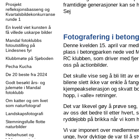
framtidige generasjoner kan se h
Prosjekt
refleksjonsbasseng og
Sej
Kvartalsbildekonkurranse
runde 1
En kveld viet kunsten å
få villede uskarpe bilder
Fotografering i beton
Mandal fotoklubbs
Denne kvelden 15. april var me
fotoutstilling på
Lindesnes fyr
plass i betongparken nede ved M
RC klubben, som driver med fjern
Klubbmøte på Sjøboden
oss på actionbilder.
Pecha Kucha
De 20 beste fra 2024
Det skulle vise seg å bli litt av 
bilene slett ikke var enkle å fa
Godt besøkt års- og
julemøte i Mandal
kjempeakselerasjon og skvatt bok
fotoklubb
hopp, i «alle» retninger.
Om katter og om livet
som naturfotograf
Det var likevel gøy å prøve seg, o
av oss det bedre til etter hvert,
Landskapsfotografi
ryddejobb på brikka når vi kom 
Stemningsfulle flotte
naturbilder
Vi var imponert over medlemme
Helsehuset og
unge, hvor dyktige de var til å s