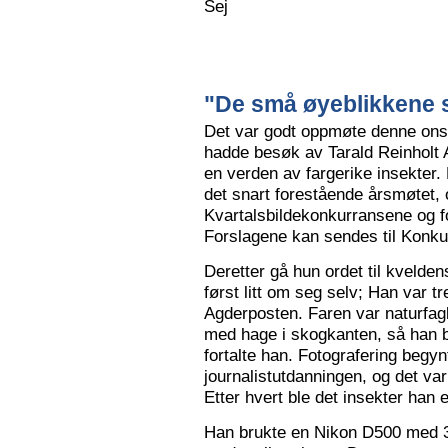
Sej
"De små øyeblikkene s
Det var godt oppmøte denne ons
hadde besøk av Tarald Reinholt 
en verden av fargerike insekter.
det snart forestående årsmøtet, o
Kvartalsbildekonkurransene og f
Forslagene kan sendes til Konku
Deretter gå hun ordet til kvelden
først litt om seg selv; Han var tr
Agderposten. Faren var naturfa
med hage i skogkanten, så han ble
fortalte han. Fotografering begy
journalistutdanningen, og det var
Etter hvert ble det insekter han e
Han brukte en Nikon D500 med 3