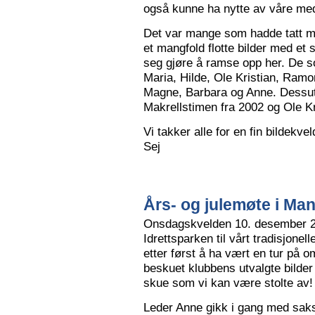
også kunne ha nytte av våre me
Det var mange som hadde tatt me
et mangfold flotte bilder med et
seg gjøre å ramse opp her. De so
Maria, Hilde, Ole Kristian, Ramo
Magne, Barbara og Anne. Dessut
Makrellstimen fra 2002 og Ole Kri
Vi takker alle for en fin bildekve
Sej
Års- og julemøte i Ma
Onsdagskvelden 10. desember 202
Idrettsparken til vårt tradisjonel
etter først å ha vært en tur på 
beskuet klubbens utvalgte bilder
skue som vi kan være stolte av!
Leder Anne gikk i gang med saksl