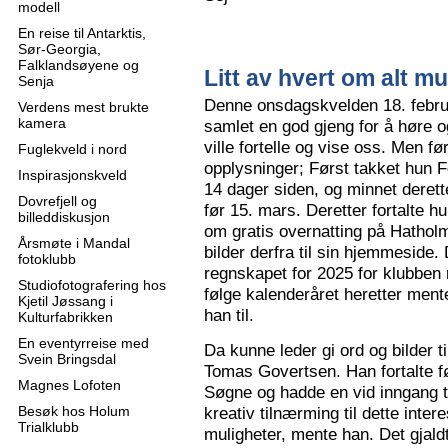
modell
En reise til Antarktis,
Sør-Georgia,
Falklandsøyene og
Litt av hvert om alt mu
Senja
Denne onsdagskvelden 18. februa
Verdens mest brukte
kamera
samlet en god gjeng for å høre
ville fortelle og vise oss. Men 
Fuglekveld i nord
opplysninger; Først takket hun F
Inspirasjonskveld
14 dager siden, og minnet derette
Dovrefjell og
før 15. mars. Deretter fortalte hu
billeddiskusjon
om gratis overnatting på Hatholm
Årsmøte i Mandal
bilder derfra til sin hjemmeside.
fotoklubb
regnskapet for 2025 for klubben
Studiofotografering hos
følge kalenderåret heretter ment
Kjetil Jøssang i
han til.
Kulturfabrikken
En eventyrreise med
Da kunne leder gi ord og bilder t
Svein Bringsdal
Tomas Govertsen. Han fortalte fø
Magnes Lofoten
Søgne og hadde en vid inngang til
Besøk hos Holum
kreativ tilnærming til dette inter
Trialklubb
muligheter, mente han. Det gjaldt