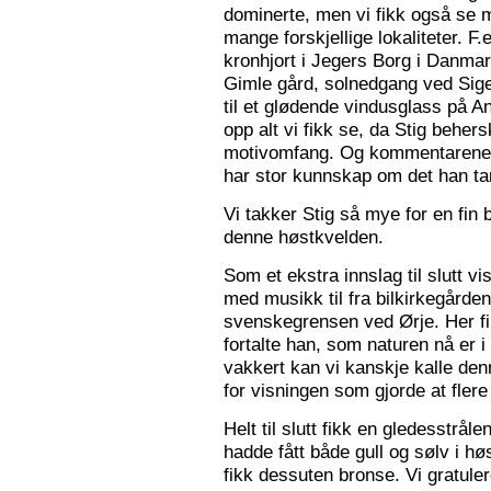
dominerte, men vi fikk også se m
mange forskjellige lokaliteter. F.
kronhjort i Jegers Borg i Danmark
Gimle gård, solnedgang ved Sigers
til et glødende vindusglass på A
opp alt vi fikk se, da Stig beher
motivomfang. Og kommentarene 
har stor kunnskap om det han tar
Vi takker Stig så mye for en fin 
denne høstkvelden.
Som et ekstra innslag til slutt vis
med musikk til fra bilkirkegården
svenskegrensen ved Ørje. Her fin
fortalte han, som naturen nå er i
vakkert kan vi kanskje kalle den
for visningen som gjorde at flere f
Helt til slutt fikk en gledesstrå
hadde fått både gull og sølv i hø
fikk dessuten bronse. Vi gratuler