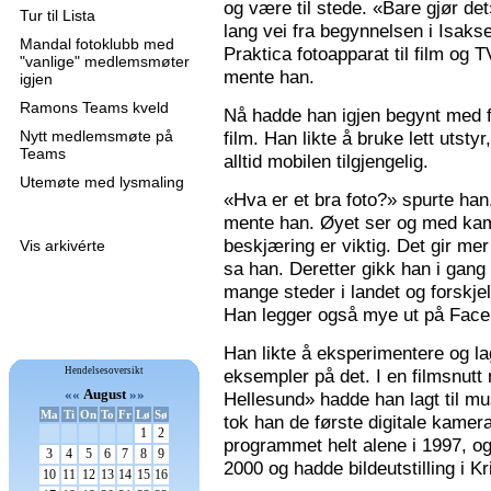
og være til stede. «Bare gjør de
Tur til Lista
lang vei fra begynnelsen i Isaks
Mandal fotoklubb med
Praktica fotoapparat til film og 
"vanlige" medlemsmøter
mente han.
igjen
Ramons Teams kveld
Nå hadde han igjen begynt med f
Nytt medlemsmøte på
film. Han likte å bruke lett utsty
Teams
alltid mobilen tilgjengelig.
Utemøte med lysmaling
«Hva er et bra foto?» spurte han
mente han. Øyet ser og med kame
beskjæring er viktig. Det gir mer 
Vis arkivérte
sa han. Deretter gikk han i gang
mange steder i landet og forskjel
Han legger også mye ut på Faceb
Han likte å eksperimentere og la
Hendelsesoversikt
eksempler på det. I en filmsnutt
««
August
»»
Hellesund» hadde han lagt til mu
Ma
Ti
On
To
Fr
Lø
Sø
tok han de første digitale kamer
1
2
programmet helt alene i 1997, 
3
4
5
6
7
8
9
2000 og hadde bildeutstilling i K
10
11
12
13
14
15
16