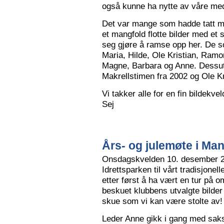
også kunne ha nytte av våre me
Det var mange som hadde tatt me
et mangfold flotte bilder med et
seg gjøre å ramse opp her. De so
Maria, Hilde, Ole Kristian, Ramo
Magne, Barbara og Anne. Dessut
Makrellstimen fra 2002 og Ole Kri
Vi takker alle for en fin bildekve
Sej
Års- og julemøte i Ma
Onsdagskvelden 10. desember 202
Idrettsparken til vårt tradisjonel
etter først å ha vært en tur på 
beskuet klubbens utvalgte bilder
skue som vi kan være stolte av!
Leder Anne gikk i gang med saksl