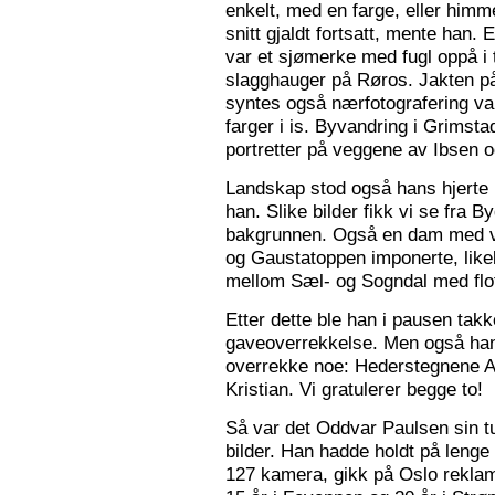
enkelt, med en farge, eller himme
snitt gjaldt fortsatt, mente han. 
var et sjømerke med fugl oppå i 
slagghauger på Røros. Jakten på 
syntes også nærfotografering var
farger i is. Byvandring i Grimst
portretter på veggene av Ibsen 
Landskap stod også hans hjerte n
han. Slike bilder fikk vi se fra 
bakgrunnen. Også en dam med va
og Gaustatoppen imponerte, like
mellom Sæl- og Sogndal med flot
Etter dette ble han i pausen tak
gaveoverrekkelse. Men også ha
overrekke noe: Hederstegnene A
Kristian. Vi gratulerer begge to!
Så var det Oddvar Paulsen sin tur
bilder. Han hadde holdt på leng
127 kamera, gikk på Oslo reklam