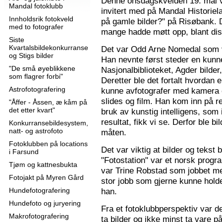
Denne onsdagskvelden 19. mai 
Mandal fotoklubb
invitert med på Mandal Historie
Innholdsrik fotokveld
på gamle bilder?" på Risøbank. D
med to fotografer
mange hadde møtt opp, blant diss
Siste
Kvartalsbildekonkurranse
Det var Odd Arne Nomedal som v
og Stigs bilder
Han nevnte først steder en kunne
"De små øyeblikkene
Nasjonalbiblioteket, Agder bilder
som flagrer forbi"
Deretter ble det fortalt hvordan 
Astrofotografering
kunne avfotografer med kamera e
slides og film. Han kom inn på r
"Åffer - Åssen, æ kåm på
det etter kvart"
bruk av kunstig intelligens, som ik
resultat, fikk vi se. Derfor ble b
Konkurransebildesystem,
natt- og astrofoto
måten.
Fotoklubben på locations
Det var viktig at bilder og tekst
i Farsund
"Fotostation" var et norsk prog
Tjøm og kattnesbukta
var Trine Robstad som jobbet me
Fotojakt på Myren Gård
stor jobb som gjerne kunne holde
Hundefotografering
han.
Hundefoto og juryering
Fra et fotoklubbperspektiv var de
Makrofotografering
ta bilder og ikke minst ta vare på