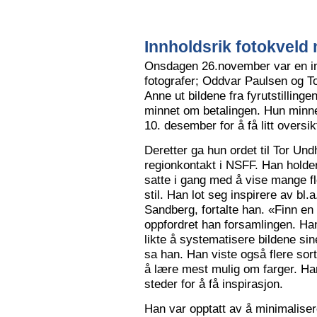
Innholdsrik fotokveld 
Onsdagen 26.november var en in
fotografer; Oddvar Paulsen og To
Anne ut bildene fra fyrutstillinge
minnet om betalingen. Hun minne
10. desember for å få litt oversik
Deretter ga hun ordet til Tor Un
regionkontakt i NSFF. Han holder t
satte i gang med å vise mange flot
stil. Han lot seg inspirere av bl
Sandberg, fortalte han. «Finn en
oppfordret han forsamlingen. Han
likte å systematisere bildene sin
sa han. Han viste også flere sort
å lære mest mulig om farger. Han l
steder for å få inspirasjon.
Han var opptatt av å minimalise