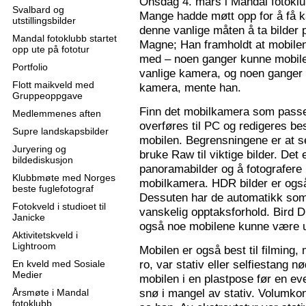
Onsdag 4. mars i Mandal fotoklu
Svalbard og
Mange hadde møtt opp for å få k
utstillingsbilder
denne vanlige måten å ta bilder p
Mandal fotoklubb startet
Magne; Han framholdt at mobilen
opp ute på fototur
med – noen ganger kunne mobilen
Portfolio
vanlige kamera, og noen ganger 
Flott maikveld med
kamera, mente han.
Gruppeoppgave
Finn det mobilkamera som passer
Medlemmenes aften
overføres til PC og redigeres bes
Supre landskapsbilder
mobilen. Begrensningene er at se
Juryering og
bruke Raw til viktige bilder. Det
bildediskusjon
panoramabilder og å fotografere
Klubbmøte med Norges
mobilkamera. HDR bilder er ogs
beste fuglefotograf
Dessuten har de automatikk som 
Fotokveld i studioet til
vanskelig opptaksforhold. Bird D
Janicke
også noe mobilene kunne være u
Aktivitetskveld i
Lightroom
Mobilen er også best til filming,
ro, var stativ eller selfiestang nø
En kveld med Sosiale
Medier
mobilen i en plastpose før en eve
snø i mangel av stativ. Volumkon
Årsmøte i Mandal
fotoklubb