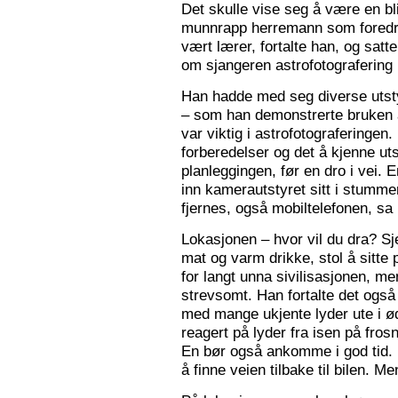
Det skulle vise seg å være en bl
munnrapp herremann som foredro
vært lærer, fortalte han, og satt
om sjangeren astrofotografering 
Han hadde med seg diverse utsty
– som han demonstrerte bruken a
var viktig i astrofotograferingen
forberedelser og det å kjenne utst
planleggingen, før en dro i vei. 
inn kamerautstyret sitt i stumm
fjernes, også mobiltelefonen, sa
Lokasjonen – hvor vil du dra? S
mat og varm drikke, stol å sitte 
for langt unna sivilisasjonen, me
strevsomt. Han fortalte det ogs
med mange ukjente lyder ute i 
reagert på lyder fra isen på fros
En bør også ankomme i god tid.
å finne veien tilbake til bilen. Men