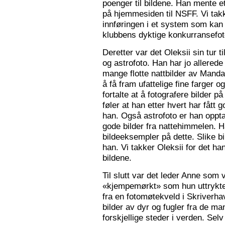
poenger til bildene. Han mente e
på hjemmesiden til NSFF. Vi tak
innføringen i et system som kan
klubbens dyktige konkurransefot
Deretter var det Oleksii sin tur ti
og astrofoto. Han har jo allered
mange flotte nattbilder av Mandal 
å få fram ufattelige fine farger og
fortalte at å fotografere bilder 
føler at han etter hvert har fått g
han. Også astrofoto er han opptat
gode bilder fra nattehimmelen. 
bildeeksempler på dette. Slike b
han. Vi takker Oleksii for det ha
bildene.
Til slutt var det leder Anne som v
«kjempemørkt» som hun uttrykte 
fra en fotomøtekveld i Skriverha
bilder av dyr og fugler fra de ma
forskjellige steder i verden. Sel