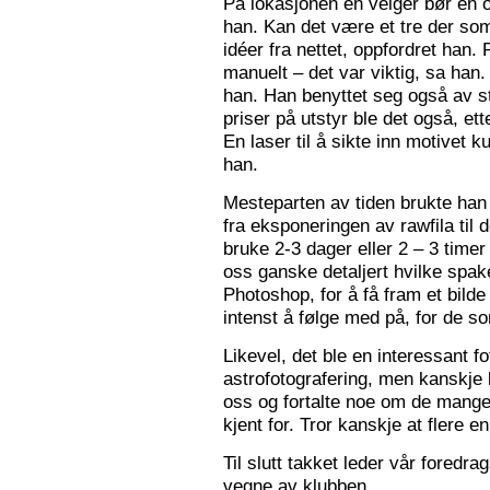
På lokasjonen en velger bør en 
han. Kan det være et tre der som
idéer fra nettet, oppfordret han.
manuelt – det var viktig, sa han.
han. Han benyttet seg også av st
priser på utstyr ble det også, e
En laser til å sikte inn motivet k
han.
Mesteparten av tiden brukte han 
fra eksponeringen av rawfila til 
bruke 2-3 dager eller 2 – 3 timer
oss ganske detaljert hvilke spak
Photoshop, for å få fram et bil
intenst å følge med på, for de so
Likevel, det ble en interessant 
astrofotografering, men kanskje l
oss og fortalte noe om de mange f
kjent for. Tror kanskje at flere e
Til slutt takket leder vår foredr
vegne av klubben.