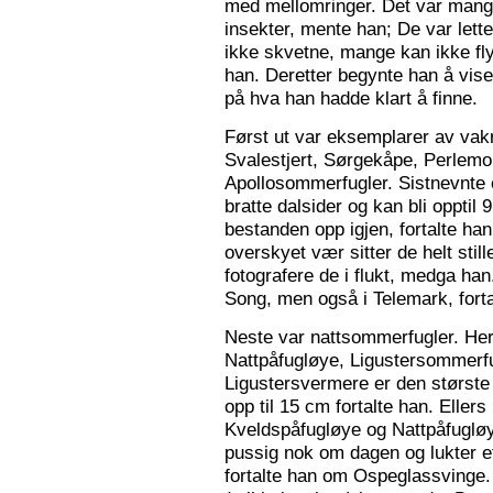
med mellomringer. Det var mange
insekter, mente han; De var lette 
ikke skvetne, mange kan ikke fly
han. Deretter begynte han å vis
på hva han hadde klart å finne.
Først ut var eksemplarer av vak
Svalestjert, Sørgekåpe, Perlem
Apollosommerfugler. Sistnevnte e
bratte dalsider og kan bli opptil
bestanden opp igjen, fortalte han. 
overskyet vær sitter de helt still
fotografere de i flukt, medga han
Song, men også i Telemark, forta
Neste var nattsommerfugler. Her 
Nattpåfugløye, Ligustersommer
Ligustersvermere er den største
opp til 15 cm fortalte han. Eller
Kveldspåfugløye og Nattpåfugløye
pussig nok om dagen og lukter ett
fortalte han om Ospeglassvinge.