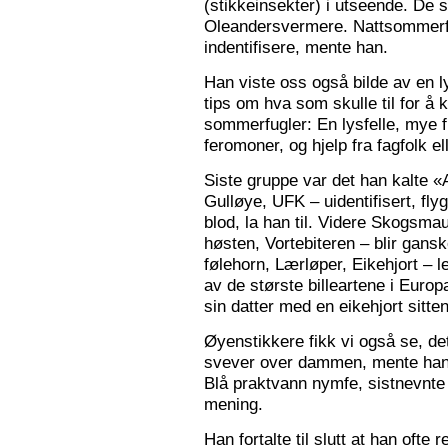
(stikkeinsekter) i utseende. De s
Oleandersvermere. Nattsommerfu
indentifisere, mente han.
Han viste oss også bilde av en l
tips om hva som skulle til for 
sommerfugler: En lysfelle, mye f
feromoner, og hjelp fra fagfolk el
Siste gruppe var det han kalte «
Gulløye, UFK – uidentifisert, fl
blod, la han til. Videre Skogsma
høsten, Vortebiteren – blir gansk
følehorn, Lærløper, Eikehjort – l
av de største billeartene i Euro
sin datter med en eikehjort sitt
Øyenstikkere fikk vi også se, de
svever over dammen, mente han.
Blå praktvann nymfe, sistnevnte 
mening.
Han fortalte til slutt at han ofte 