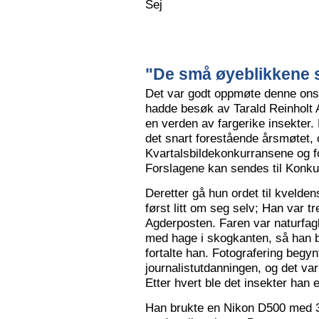
Sej
"De små øyeblikkene s
Det var godt oppmøte denne ons
hadde besøk av Tarald Reinholt 
en verden av fargerike insekter.
det snart forestående årsmøtet, o
Kvartalsbildekonkurransene og f
Forslagene kan sendes til Konku
Deretter gå hun ordet til kvelden
først litt om seg selv; Han var tr
Agderposten. Faren var naturfa
med hage i skogkanten, så han ble
fortalte han. Fotografering begy
journalistutdanningen, og det var
Etter hvert ble det insekter han e
Han brukte en Nikon D500 med 3