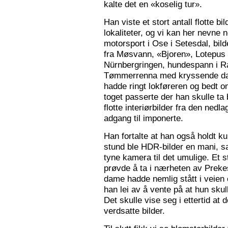
kalte det en «koselig tur».
Han viste et stort antall flotte bi
lokaliteter, og vi kan her nevne
motorsport i Ose i Setesdal, bilde
fra Møsvann, «Bjoren», Lotepus p
Nürnbergringen, hundespann i Ra
Tømmerrenna med kryssende damp
hadde ringt lokføreren og bedt 
toget passerte der han skulle ta 
flotte interiørbilder fra den nedl
adgang til imponerte.
Han fortalte at han også holdt ku
stund ble HDR-bilder en mani, sa
tyne kamera til det umulige. Et 
prøvde å ta i nærheten av Prekes
dame hadde nemlig stått i veien o
han lei av å vente på at hun skulle
Det skulle vise seg i ettertid at 
verdsatte bilder.