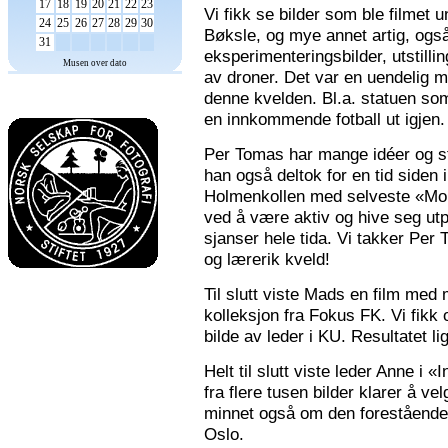
17
18
19
20
21
22
23
Vi fikk se bilder som ble filmet
24
25
26
27
28
29
30
Bøksle, og mye annet artig, også 
31
eksperimenteringsbilder, utstilli
Musen over dato
av droner. Det var en uendelig m
denne kvelden. Bl.a. statuen som 
en innkommende fotball ut igjen.
Per Tomas har mange idéer og stor
han også deltok for en tid siden 
Holmenkollen med selveste «Mona
ved å være aktiv og hive seg utp
sjanser hele tida. Vi takker Per
og lærerik kveld!
Til slutt viste Mads en film med m
kolleksjon fra Fokus FK. Vi fikk
bilde av leder i KU. Resultatet l
Helt til slutt viste leder Anne i
fra flere tusen bilder klarer å v
minnet også om den forestående n
Oslo.