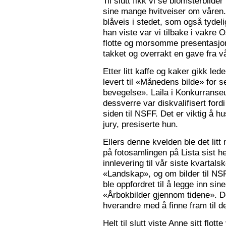
Til slutt fikk vi se blomsterbilde
sine mange hvitveiser om våren.
blåveis i stedet, som også tydelig
han viste var vi tilbake i vakre 
flotte og morsomme presentasjon
takket og overrakt en gave fra vå
Etter litt kaffe og kaker gikk le
levert til «Månedens bilde» for
bevegelse». Laila i Konkurranseut
dessverre var diskvalifisert ford
siden til NSFF. Det er viktig å h
jury, presiserte hun.
Ellers denne kvelden ble det litt
på fotosamlingen på Lista sist h
innlevering til vår siste kvarta
«Landskap», og om bilder til N
ble oppfordret til å legge inn sine
«Årbokbilder gjennom tidene». D
hverandre med å finne fram til d
Helt til slutt viste Anne sitt flott