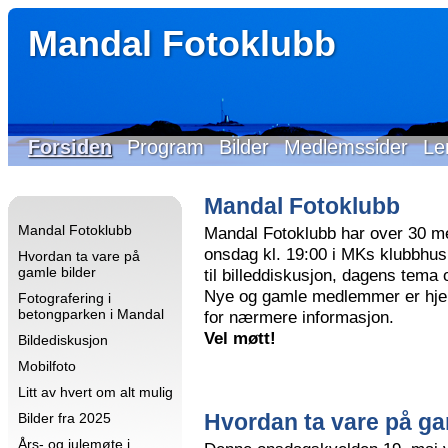
Mandal Fotoklubb
Forsiden
Program
Bilder
Medlemssider
Le
Mandal Fotoklubb
Mandal Fotoklubb
Mandal Fotoklubb har over 30 m
onsdag kl. 19:00 i MKs klubbhus 
Hvordan ta vare på
gamle bilder
til billeddiskusjon, dagens tema
Nye og gamle medlemmer er hjer
Fotografering i
betongparken i Mandal
for nærmere informasjon.
Vel møtt!
Bildediskusjon
Mobilfoto
Litt av hvert om alt mulig
Hvordan ta vare på ga
Bilder fra 2025
Års- og julemøte i