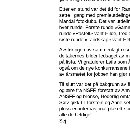
Etter en stund var det tid for Ra
sette i gang med premieutdelinge
Mandal fotoklubb. Det var utdeli
hver runde. Første runde «Gamm
runde «Pastell» vant Hilde, tred
siste runde «Landskap» vant Hele
Avsløringen av sammenlagt resul
deltakernes bilder ledsaget av m
på lista. Vi gratulerer Laila som
også om de nye konkurransene i
av årsmøtet for jobben han gjør
Til slutt var det på bakgrunn av fl
og ære fra NSFF, foretatt av Ann
ANSFF og bronse, Hederlig omtale
Sølv gikk til Torstein og Anne se
pluss en internasjonal plakett som
alle de heldige!
Sej