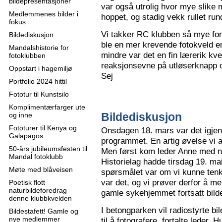
bildepresentasjoner
var også utrolig hvor mye slike m
Medlemmenes bilder i
hoppet, og stadig vekk rullet run
fokus
Vi takker RC klubben så mye for
Bildediskusjon
ble en mer krevende fotokveld e
Mandalshistorie for
mindre var det en fin lærerik kve
fotoklubben
reaksjonsevne på utløserknapp 
Oppstart i hagemiljø
Sej
Portfolio 2024 hittil
Fototur til Kunstsilo
Komplimentærfarger ute
Bildediskusjon
og inne
Fototurer til Kenya og
Onsdagen 18. mars var det igjen
Galapagos
programmet. En artig øvelse vi all
50-års jubileumsfesten til
Men først kom leder Anne med n
Mandal fotoklubb
Historielag hadde tirsdag 19. ma
Møte med blåveisen
spørsmålet var om vi kunne tenk
var det, og vi prøver derfor å me
Poetisk flott
naturbildeforedrag
gamle sykehjemmet fortsatt bild
denne klubbkvelden
I betongparken vil radiostyrte bil
Bildestafett! Gamle og
nye medlemmer
til å fotografere, fortalte leder.