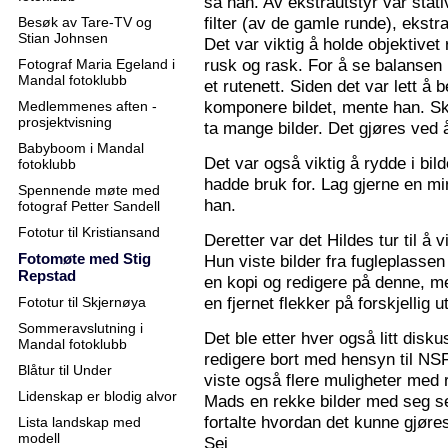
sa han. Av ekstrautstyr var stati
filter (av de gamle runde), ekstr
Besøk av Tare-TV og
Stian Johnsen
Det var viktig å holde objektive
rusk og rask. For å se balansen 
Fotograf Maria Egeland i
Mandal fotoklubb
et rutenett. Siden det var lett å
komponere bildet, mente han. S
Medlemmenes aften -
prosjektvisning
ta mange bilder. Det gjøres ved 
Babyboom i Mandal
Det var også viktig å rydde i bil
fotoklubb
hadde bruk for. Lag gjerne en mi
Spennende møte med
han.
fotograf Petter Sandell
Fototur til Kristiansand
Deretter var det Hildes tur til å 
Fotomøte med Stig
Hun viste bilder fra fugleplassen
Repstad
en kopi og redigere på denne, me
en fjernet flekker på forskjellig ut
Fototur til Skjernøya
Sommeravslutning i
Det ble etter hver også litt disk
Mandal fotoklubb
redigere bort med hensyn til N
Blåtur til Under
viste også flere muligheter med re
Lidenskap er blodig alvor
Mads en rekke bilder med seg sel
fortalte hvordan det kunne gjøre
Lista landskap med
modell
Sej