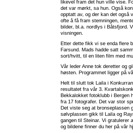
likevel fram det hun ville vise. 
det var mørkt, sa hun. Også konse
opptatt av, og der kan det også v
ofte å få fram stemningen, mente
bilder, bl.a. nordlys i Båtsfjord.
visningen.
Etter dette fikk vi se enda flere b
Farsund. Mads hadde satt sammen
sort/hvitt, til en liten film med mu
Vår leder Anne tok deretter og 
høsten. Programmet ligger på v
Helt til slutt tok Laila i Konkurr
resultatet fra vår 3. Kvartalsko
Bekkalokket fotoklubb i Bergen h
fra 17 fotografer. Det var stor sp
Det viste seg at bronseplassen gi
sølvplassen gikk til Laila og Ra
gangen til Steinar. Vi gratulerer 
og bildene finner du her på vår 