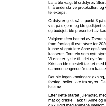
Laila ble valgt til ordstyrer, Stei
til å underskrive protokollen, o
tellekorps.
Ordstyrer gikk så til punkt 3 på
vist på skjerm og ble godkjent et
og budsjett ble presentert av kas
Valgkomitéen bestod av Torstein 
fram forslag til nytt styre for 2
kunne vi gratulere Anne også s
kasserer, Torstein som nytt sty
Vi ønsker lykke til i det nye åre
Kristian ble spesielt takket med 
sammenhengende år som kasser
Det ble ingen kontingent økning,
forslag, heller ikke fra styret. 
hele av.
Etter dette startet julemøtet, m
mat og drikke. Takk til Anne og 
gikk livlig medlemmene imellom, o