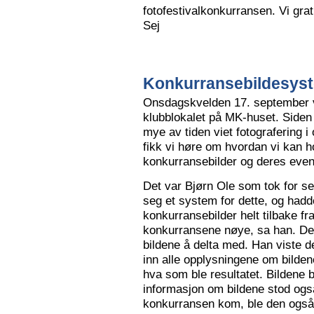
fotofestivalkonkurransen. Vi grat
Sej
Konkurransebildesyste
Onsdagskvelden 17. september va
klubblokalet på MK-huset. Siden 
mye av tiden viet fotografering i
fikk vi høre om hvordan vi kan h
konkurransebilder og deres even
Det var Bjørn Ole som tok for s
seg et system for dette, og hadd
konkurransebilder helt tilbake fr
konkurransene nøye, sa han. Det v
bildene å delta med. Han viste de
inn alle opplysningene om bilden
hva som ble resultatet. Bildene bl
informasjon om bildene stod også
konkurransen kom, ble den også l