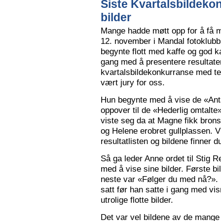
Siste Kvartalsbildeko
bilder
Mange hadde møtt opp for å få m
12. november i Mandal fotoklubbs
begynte flott med kaffe og god k
gang med å presentere resultaten
kvartalsbildekonkurranse med 
vært jury for oss.
Hun begynte med å vise de «Anta
oppover til de «Hederlig omtalte» 
viste seg da at Magne fikk bron
og Helene erobret gullplassen. V
resultatlisten og bildene finner 
Så ga leder Anne ordet til Stig 
med å vise sine bilder. Første b
neste var «Følger du med nå?».
satt før han satte i gang med vi
utrolige flotte bilder.
Det var vel bildene av de mange 