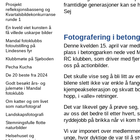
framtidige generasjoner kan se h
Prosjekt
refleksjonsbasseng og
Sej
Kvartalsbildekonkurranse
runde 1
En kveld viet kunsten å
få villede uskarpe bilder
Fotografering i beton
Mandal fotoklubbs
Denne kvelden 15. april var me
fotoutstilling på
Lindesnes fyr
plass i betongparken nede ved M
RC klubben, som driver med fjern
Klubbmøte på Sjøboden
oss på actionbilder.
Pecha Kucha
De 20 beste fra 2024
Det skulle vise seg å bli litt av 
bilene slett ikke var enkle å fa
Godt besøkt års- og
julemøte i Mandal
kjempeakselerasjon og skvatt bok
fotoklubb
hopp, i «alle» retninger.
Om katter og om livet
som naturfotograf
Det var likevel gøy å prøve seg, o
av oss det bedre til etter hvert,
Landskapsfotografi
ryddejobb på brikka når vi kom 
Stemningsfulle flotte
naturbilder
Vi var imponert over medlemme
Helsehuset og
unge, hvor dyktige de var til å s