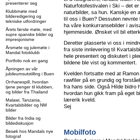
presenterer seg
Naturfotofestivalen i Ski – det e
Klubbmøte med
naturbilder, sa hun. Kanskje en 
bilderedigering og
til oss i Buen? Dessuten nevnte 
tekniske utfordringer
ha våre konkurransebilder i avisa
Årets første møte, med
hjemmeside. Ønsket vil bil ette
supre spanske bilder og
impresjonisme
Deretter plasserte vi oss i mindr
Årsmøte og julemøte i
fra siste innlevering til Kvartals
Mandal fotoklubb
hele presentert og diskutert i pl
Portfolio nok en gang
bildene ble vist og kommentert.
Åpningen av vår
Kvelden fortsatte med at Ramon 
jubileumsutstilling i Buen
rawfiler på en grundig og forståe
Orrhanespill, hvordan
fra hans side. Også Hilde bidro 
tjene penger til klubben,
og bilder fra Thailand
hvordan hun gikk fram på eget bi
lærerik kveld.
Malawi, Tanzania,
Kvartalsbilder og NM
Sej
bilder
Bilder fra India og
bildediskusjon
Mobilfoto
Besøk hos Mandals nye
fotograf