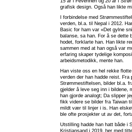
15 år i Fevennen og 20 år i Strø
grafisk design. Også han likte mi
I forbindelse med Strømmestiftel
verden, bl.a. til Nepal i 2012. 
Basic for ham var «Det gylne snitt
balanse, sa han. For å se dette b
hodet, forklarte han. Han likte re
sammen med at han også var mus
erfaring skaper tydelige kompos
arbeidsmetodikk, mente han.
Han viste oss en hel rekke flotte
verden der han hadde reist. Fra p
Strømmestiftelsen, bilder bl.a. f
gjelder å leve seg inn i bildene,
han gjorde analogt; Da slipper j
fikk videre se bilder fra Taiwan t
mildt vær til linjer i is. Han elsk
ble ofte prosjekter ut av det, fort
Utstilling hadde han hatt både i 
Kristiansand i 2019, her med tit