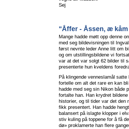
Sej
"Åffer - Åssen, æ kåm 
Mange hadde møtt opp denne ons
med seg bildevisningen til Ingva
først nevnte leder Anne litt om b
og om utstillingsbildene vi forts
var at det var solgt 62 bilder ti
presenterte hun kveldens foredr
På klingende venneslamål satte 
fortelle om alt det rare en kan bl
hadde med seg sin Nikon både på 
fortalte han. Han krydret bild
historier, og til tider var det de
fikk presentert. Han hadde hengt
balansert på islagte klopper i elv
stiv kuling på toppene for å få de
dø» proklamerte han flere gange