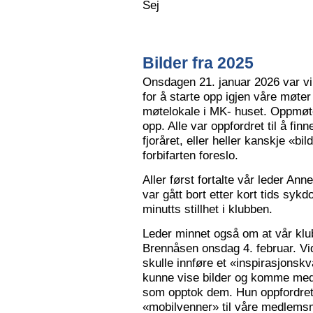
Sej
Bilder fra 2025
Onsdagen 21. januar 2026 var vi 
for å starte opp igjen våre møter
møtelokale i MK- huset. Oppmøte
opp. Alle var oppfordret til å finn
fjoråret, eller heller kanskje «bi
forbifarten foreslo.
Aller først fortalte vår leder A
var gått bort etter kort tids sy
minutts stillhet i klubben.
Leder minnet også om at vår klu
Brennåsen onsdag 4. februar. Vid
skulle innføre et «inspirasjons
kunne vise bilder og komme med 
som opptok dem. Hun oppfordret
«mobilvenner» til våre medlemsm