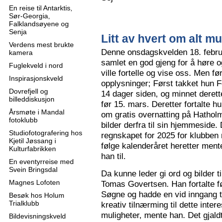
En reise til Antarktis,
Sør-Georgia,
Falklandsøyene og
Senja
Litt av hvert om alt mu
Verdens mest brukte
Denne onsdagskvelden 18. februa
kamera
samlet en god gjeng for å høre
Fuglekveld i nord
ville fortelle og vise oss. Men 
Inspirasjonskveld
opplysninger; Først takket hun F
Dovrefjell og
14 dager siden, og minnet derette
billeddiskusjon
før 15. mars. Deretter fortalte hu
Årsmøte i Mandal
om gratis overnatting på Hatholm
fotoklubb
bilder derfra til sin hjemmeside.
Studiofotografering hos
regnskapet for 2025 for klubben
Kjetil Jøssang i
følge kalenderåret heretter ment
Kulturfabrikken
han til.
En eventyrreise med
Svein Bringsdal
Da kunne leder gi ord og bilder t
Magnes Lofoten
Tomas Govertsen. Han fortalte fø
Søgne og hadde en vid inngang til
Besøk hos Holum
Trialklubb
kreativ tilnærming til dette inter
muligheter, mente han. Det gjaldt
Bildevisningskveld