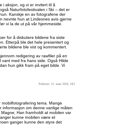
i aksjon, og vi er invitert til å
også Naturfotofestivalen i Ski – det er
a hun. Kanskje en av fotografene der
en nevnte hun at Lindesnes avis gjerne
 før vi la de ut på vår hjemmeside.
er for å diskutere bildene fra siste
en. Etterpå ble det hele presentert og
verte bildene ble vist og kommentert.
jennom redigering av rawfiler på en
vel vant med fra hans side. Også Hilde
dan hun gikk fram på eget bilde. Vi
Publisert: 21. mars 2026, SEJ
r mobilfotografering tema. Mange
mer informasjon om denne vanlige måten
var Magne; Han framholdt at mobilen var
ganger kunne mobilen være et
 noen ganger kunne den styre det