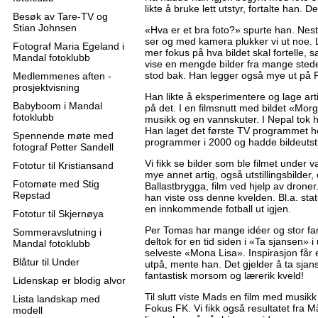
likte å bruke lett utstyr, fortalte han. D
Besøk av Tare-TV og
Stian Johnsen
«Hva er et bra foto?» spurte han. Nes
ser og med kamera plukker vi ut noe. Li
Fotograf Maria Egeland i
mer fokus på hva bildet skal fortelle, 
Mandal fotoklubb
vise en mengde bilder fra mange steder
stod bak. Han legger også mye ut på F
Medlemmenes aften -
prosjektvisning
Han likte å eksperimentere og lage ar
Babyboom i Mandal
på det. I en filmsnutt med bildet «Mor
fotoklubb
musikk og en vannskuter. I Nepal tok h
Han laget det første TV programmet he
Spennende møte med
programmer i 2000 og hadde bildeutstil
fotograf Petter Sandell
Vi fikk se bilder som ble filmet unde
Fototur til Kristiansand
mye annet artig, også utstillingsbilder,
Fotomøte med Stig
Ballastbrygga, film ved hjelp av drone
Repstad
han viste oss denne kvelden. Bl.a. stat
en innkommende fotball ut igjen.
Fototur til Skjernøya
Per Tomas har mange idéer og stor fant
Sommeravslutning i
deltok for en tid siden i «Ta sjansen»
Mandal fotoklubb
selveste «Mona Lisa». Inspirasjon får 
Blåtur til Under
utpå, mente han. Det gjelder å ta sjans
fantastisk morsom og lærerik kveld!
Lidenskap er blodig alvor
Til slutt viste Mads en film med musikk ti
Lista landskap med
Fokus FK. Vi fikk også resultatet fra M
modell