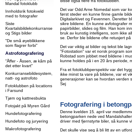
disse også flere fra fotoklubben.
Mandal fotoklubb
Det var Odd Arne Nomedal som var kv
Innholdsrik fotokveld
først steder en kunne finne gamle bilde
med to fotografer
Digitalarkivet og Fevennen. Deretter bl
Siste
sikre bildene. En kunne avfotografer 
Kvartalsbildekonkurranse
papirbilder, slides og film. Han kom in
og Stigs bilder
bruk av kunstig intelligens, som ikke allti
se. Derfor ble bildene ofte retusjert p
"De små øyeblikkene
som flagrer forbi"
Det var viktig at bilder og tekst ble l
"Fotostation" var et norsk program som
Astrofotografering
Robstad som jobbet med bildene i musé
kunne holdes på i en 20 års periode, 
"Åffer - Åssen, æ kåm på
det etter kvart"
Fra et fotoklubbperspektiv var det hygge
Konkurransebildesystem,
ikke minst ta vare på bildene, var et vik
natt- og astrofoto
generasjoner kan se hvordan verden så
Sej
Fotoklubben på locations
i Farsund
Tjøm og kattnesbukta
Fotografering i betongp
Fotojakt på Myren Gård
Denne kvelden 15. april var medlemme
Hundefotografering
betongparken nede ved Mandalshallen
Hundefoto og juryering
driver med fjernstyrte biler, så kunne v
Makrofotografering
Det skulle vise seg å bli litt av en utfo