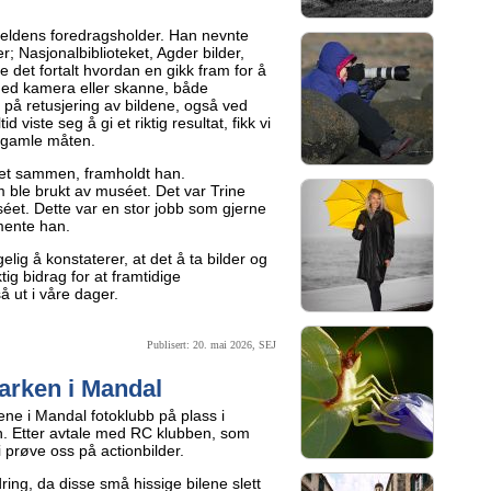
eldens foredragsholder. Han nevnte
r; Nasjonalbiblioteket, Agder bilder,
e det fortalt hvordan en gikk fram for å
med kamera eller skanne, både
n på retusjering av bildene, også ved
d viste seg å gi et riktig resultat, fikk vi
å gamle måten.
agret sammen, framholdt han.
 ble brukt av muséet. Det var Trine
et. Dette var en stor jobb som gjerne
mente han.
lig å konstaterer, at det å ta bilder og
tig bidrag for at framtidige
 ut i våre dager.
Publisert: 20. mai 2026, SEJ
arken i Mandal
ne i Mandal fotoklubb på plass i
. Etter avtale med RC klubben, som
i prøve oss på actionbilder.
rdring, da disse små hissige bilene slett