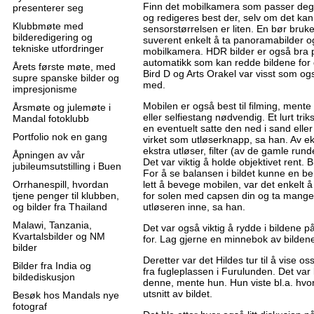
Finn det mobilkamera som passer deg b
presenterer seg
og redigeres best der, selv om det kan
Klubbmøte med
sensorstørrelsen er liten. En bør bruke
bilderedigering og
suverent enkelt å ta panoramabilder o
tekniske utfordringer
mobilkamera. HDR bilder er også bra 
automatikk som kan redde bildene for 
Årets første møte, med
Bird D og Arts Orakel var visst som o
supre spanske bilder og
med.
impresjonisme
Mobilen er også best til filming, mente
Årsmøte og julemøte i
eller selfiestang nødvendig. Et lurt tri
Mandal fotoklubb
en eventuelt satte den ned i sand eller
Portfolio nok en gang
virket som utløserknapp, sa han. Av eks
ekstra utløser, filter (av de gamle rund
Åpningen av vår
Det var viktig å holde objektivet rent.
jubileumsutstilling i Buen
For å se balansen i bildet kunne en ben
Orrhanespill, hvordan
lett å bevege mobilen, var det enkelt
tjene penger til klubben,
for solen med capsen din og ta mange 
og bilder fra Thailand
utløseren inne, sa han.
Malawi, Tanzania,
Det var også viktig å rydde i bildene p
Kvartalsbilder og NM
for. Lag gjerne en minnebok av bildene
bilder
Deretter var det Hildes tur til å vise os
Bilder fra India og
fra fugleplassen i Furulunden. Det var 
bildediskusjon
denne, mente hun. Hun viste bl.a. hvord
utsnitt av bildet.
Besøk hos Mandals nye
fotograf