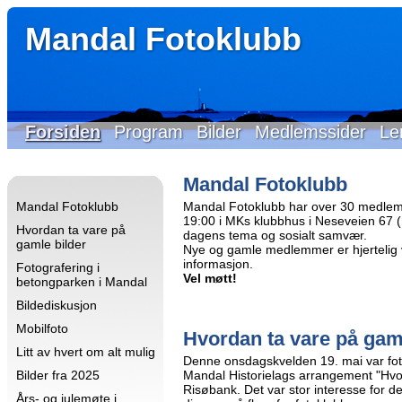
Mandal Fotoklubb
Forsiden
Program
Bilder
Medlemssider
Le
Mandal Fotoklubb
Mandal Fotoklubb
Mandal Fotoklubb har over 30 medlem
19:00 i MKs klubbhus i Neseveien 67 (Id
Hvordan ta vare på
dagens tema og sosialt samvær.
gamle bilder
Nye og gamle medlemmer er hjertelig 
informasjon.
Fotografering i
Vel møtt!
betongparken i Mandal
Bildediskusjon
Mobilfoto
Hvordan ta vare på gam
Litt av hvert om alt mulig
Denne onsdagskvelden 19. mai var fo
Bilder fra 2025
Mandal Historielags arrangement "Hvo
Risøbank. Det var stor interesse for 
Års- og julemøte i