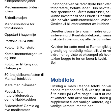
bildepresentasjoner
I betongparken vil radiostyrte biler være 
Medlemmenes bilder i
fotografere, fortalte leder. Hun nevnte 
fokus
stor spennvidde i årets naturbilder, s
kunne inviteres til oss i Buen? Dessut
Bildediskusjon
ville ha våre konkurransebilder i avisa
Ønsket vil bil etterkommet av klubben.
Mandalshistorie for
fotoklubben
Deretter plasserte vi oss i mindre grupp
Oppstart i hagemiljø
innlevering til Kvartalsbildekonkurrans
diskutert i plenum, og alle de 69 innle
Portfolio 2024 hittil
Kvelden fortsatte med at Ramon gikk g
Fototur til Kunstsilo
grundig og forståelig måte, slik vi er 
Komplimentærfarger ute
bidro her og viste et eksempel på hvor
og inne
takker begge to for en lærerik kveld.
Sej
Fototurer til Kenya og
Galapagos
50-års jubileumsfesten til
Mandal fotoklubb
Mobilfoto
Møte med blåveisen
Onsdag 4. mars i Mandal fotoklubb va
hadde møtt opp for å få kanskje litt 
Poetisk flott
å ta bilder på i våre dager. Først ut 
naturbildeforedrag
et kamera som alltid var med – noen 
denne klubbkvelden
supplement til det vanlige kamera, og
Bildestafett! Gamle og
vanlige kamera, mente han.
nye medlemmer