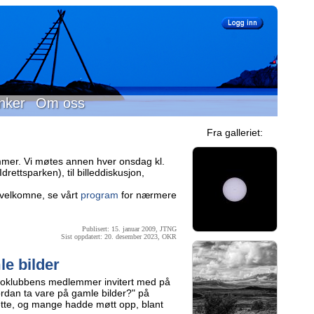
nker
Om oss
Fra galleriet:
mer. Vi møtes annen hver onsdag kl.
rettsparken), til billeddiskusjon,
velkomne, se vårt
program
for nærmere
Publisert: 15. januar 2009, JTNG
Sist oppdatert: 20. desember 2023, OKR
le bilder
toklubbens medlemmer invitert med på
rdan ta vare på gamle bilder?" på
dette, og mange hadde møtt opp, blant