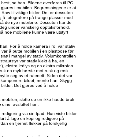
est, sa han. Bildene overføres til PC
 gjøres i mobilen. Begrensningene er at
 Raw til viktige bilder. Det er dessuten
g å fotografere på trange plasser med
på de nye mobilene. Dessuten har de
deg under vanskelig opptaksforhold.
gså noe mobilene kunne være utstyrt
 han. For å holde kamera i ro, var stativ
ks var å putte mobilen i en plastpose før
 snø i mangel av stativ. Volumkontrollen
trautstyr var stativ kjekt å ha, en
e), ekstra ledlys og en ekstra mikrofon.
 Bruk en myk børste mot rusk og rask.
ytte seg av et rutenett. Siden det var
 å komponere bildet, mente han. Skygg
bilder. Det gjøres ved å holde
å mobilen, slette de en ikke hadde bruk
 dine, avsluttet han.
s redigering via sin Ipad. Hun viste bilder
lurt å lage en kopi og redigere på
an en fjernet flekker på forskjellig