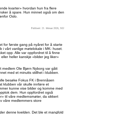
rerende kvarter» hvordan hun fra flere
 ønsker å spare. Hun minnet også om den
tenfor Oslo.
Publisert: 21. februar 2026, SEJ
 for første gang på nyåret for å starte
b i vårt vanlige møtelokale i MK- huset.
t opp. Alle var oppfordret til å finne
, eller heller kanskje «bilder jeg liker»
vårt medlem Ole Bjørn Nyborg var gått
nnet med et minutts stillhet i klubben.
ulle besøke Fokus FK i Brennåsen
at klubben vår skulle innføre et
lemmer kunne vise bilder og komme med
 opptok dem. Hun oppfordret også
» til våre medlemsmøter, da sikkert
av våre medlemmers store
der denne kvelden. Det ble et mangfold