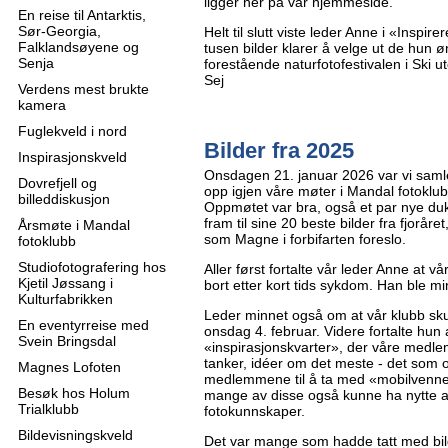
ligger her på vår hjemmeside.
En reise til Antarktis,
Sør-Georgia,
Helt til slutt viste leder Anne i «Inspi
Falklandsøyene og
tusen bilder klarer å velge ut de hun
Senja
forestående naturfotofestivalen i Ski u
Sej
Verdens mest brukte
kamera
Fuglekveld i nord
Bilder fra 2025
Inspirasjonskveld
Onsdagen 21. januar 2026 var vi samlet
Dovrefjell og
opp igjen våre møter i Mandal fotoklub
billeddiskusjon
Oppmøtet var bra, også et par nye dukke
fram til sine 20 beste bilder fra fjoråret
Årsmøte i Mandal
som Magne i forbifarten foreslo.
fotoklubb
Studiofotografering hos
Aller først fortalte vår leder Anne at 
Kjetil Jøssang i
bort etter kort tids sykdom. Han ble mi
Kulturfabrikken
Leder minnet også om at vår klubb sk
En eventyrreise med
onsdag 4. februar. Videre fortalte hun 
Svein Bringsdal
«inspirasjonskvarter», der våre med
tanker, idéer om det meste - det som
Magnes Lofoten
medlemmene til å ta med «mobilvenner
Besøk hos Holum
mange av disse også kunne ha nytte 
Trialklubb
fotokunnskaper.
Bildevisningskveld
Det var mange som hadde tatt med bil