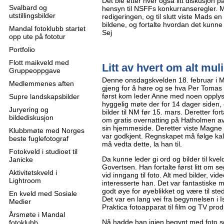
Det ble etter hver også litt diskusjon 
Svalbard og
hensyn til NSFFs konkurranseregler. 
utstillingsbilder
redigeringen, og til slutt viste Mads en
bildene, og fortalte hvordan det kunne
Mandal fotoklubb startet
Sej
opp ute på fototur
Portfolio
Flott maikveld med
Litt av hvert om alt mul
Gruppeoppgave
Denne onsdagskvelden 18. februar i M
Medlemmenes aften
gjeng for å høre og se hva Per Tomas G
først kom leder Anne med noen opplys
Supre landskapsbilder
hyggelig møte der for 14 dager siden,
Juryering og
bilder til NM før 15. mars. Deretter for
bildediskusjon
om gratis overnatting på Hatholmen av K
sin hjemmeside. Deretter viste Magne 
Klubbmøte med Norges
var godkjent. Regnskapet må følge kal
beste fuglefotograf
må vedta dette, la han til.
Fotokveld i studioet til
Da kunne leder gi ord og bilder til kv
Janicke
Govertsen. Han fortalte først litt om 
Aktivitetskveld i
vid inngang til foto. Alt med bilder, vid
Lightroom
interesserte han. Det var fantastiske m
godt øye for øyeblikket og være til st
En kveld med Sosiale
Det var en lang vei fra begynnelsen i 
Medier
Praktica fotoapparat til film og TV pro
Årsmøte i Mandal
Nå hadde han igjen begynt med foto se
fotoklubb