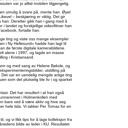
essuten var jo alltid mobilen tilgjengelig.
ten umulig å svare på, mente han. Øyet
kevel – beskjæring er viktig. Det gir
sa han. Deretter gikk han i gang med å
 i landet og forskjellige videofilmer han
acebook, fortalte han.
tige ting og viste oss mange eksempler
gen i Ny Hellesund» hadde han lagt til
an de første digitale kamerabildene.
lt alene i 1997, og lagde en masse
ling i Kristiansand.
r vann og med sang av Helene Bøksle, og
 eksperimenteringsbilder, utstilling på
r. Det var en uendelig mengde artige ting
uen som det plutselig ble liv i og sparket
asi. Det har resultert i at han også
 i unnarennet i Holmenkollen med
en bare ved å være aktiv og hive seg
er hele tida. Vi takker Per Tomas for en
l, og vi fikk tips for å lage kolleksjon fra
ånedens bilde av leder i KU. Resultatet