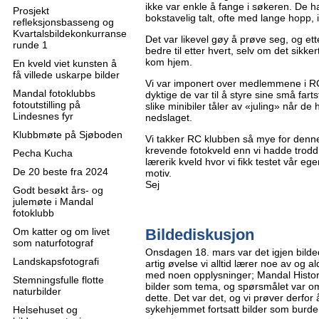
ikke var enkle å fange i søkeren. De 
Prosjekt
bokstavelig talt, ofte med lange hopp, i
refleksjonsbasseng og
Kvartalsbildekonkurranse
Det var likevel gøy å prøve seg, og etter
runde 1
bedre til etter hvert, selv om det sikke
kom hjem.
En kveld viet kunsten å
få villede uskarpe bilder
Vi var imponert over medlemmene i R
Mandal fotoklubbs
dyktige de var til å styre sine små far
fotoutstilling på
slike minibiler tåler av «juling» når de 
Lindesnes fyr
nedslaget.
Klubbmøte på Sjøboden
Vi takker RC klubben så mye for denne
krevende fotokveld enn vi hadde trodd
Pecha Kucha
lærerik kveld hvor vi fikk testet vår 
De 20 beste fra 2024
motiv.
Sej
Godt besøkt års- og
julemøte i Mandal
fotoklubb
Om katter og om livet
Bildediskusjon
som naturfotograf
Onsdagen 18. mars var det igjen bild
Landskapsfotografi
artig øvelse vi alltid lærer noe av og al
med noen opplysninger; Mandal Histor
Stemningsfulle flotte
bilder som tema, og spørsmålet var om
naturbilder
dette. Det var det, og vi prøver derfo
sykehjemmet fortsatt bilder som burde 
Helsehuset og