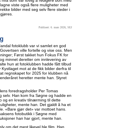
på hva som var lovlig å redigere bort med
Magne viste også flere muligheter med
 rekke bilder med seg selv flere steder i
 gjøres.
Publisert: 6. mars 2026, SEJ
ig
andal fotoklubb var vi samlet en god
overtsen ville fortelle og vise oss. Men
ninger; Først takket hun Fokus FK for
 og minnet deretter om innlevering av
talte hun at fotoklubben hadde fått tilbud
ystlaget mot at de fikk bilder derfra til
at regnskapet for 2025 for klubben nå
enderåret heretter mente han. Styret
eldens foredragsholder Per Tomas
seg selv. Han kom fra Søgne og hadde en
eo og en kreativ tilnærming til dette
uligheter, mente han. Det gjaldt å ha et
ede. «Bare gjør det» var mottoet hans.
Isaksens fotobutikk i Søgne med
duksjoner han har gjort, mente han.
lv om det mest likevel ble film. Han