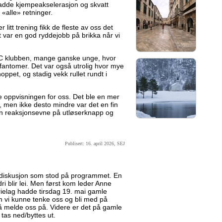
hadde kjempeakselerasjon og skvatt
 «alle» retninger.
 litt trening fikk de fleste av oss det
rt var en god ryddejobb på brikka når vi
C klubben, mange ganske unge, hvor
tsfantomer. Det var også utrolig hvor mye
hoppet, og stadig vekk rullet rundt i
 oppvisningen for oss. Det ble en mer
, men ikke desto mindre var det en fin
egen reaksjonsevne på utløserknapp og
Publisert: 16. april 2026, SEJ
ediskusjon som stod på programmet. En
dri blir lei. Men først kom leder Anne
ielag hadde tirsdag 19. mai gamle
 vi kunne tenke oss og bli med på
r å melde oss på. Videre er det på gamle
tas ned/byttes ut.