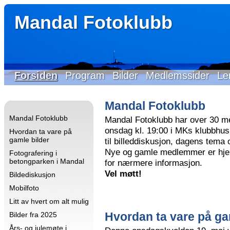
Mandal Fotoklubb
Forsiden
Program
Bilder
Medlemssider
Le
Mandal Fotoklubb
Mandal Fotoklubb
Mandal Fotoklubb har over 30 m
onsdag kl. 19:00 i MKs klubbhus 
Hvordan ta vare på
gamle bilder
til billeddiskusjon, dagens tema
Nye og gamle medlemmer er hjer
Fotografering i
betongparken i Mandal
for nærmere informasjon.
Vel møtt!
Bildediskusjon
Mobilfoto
Litt av hvert om alt mulig
Hvordan ta vare på ga
Bilder fra 2025
Års- og julemøte i