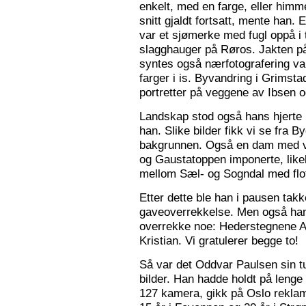
enkelt, med en farge, eller himme
snitt gjaldt fortsatt, mente han. 
var et sjømerke med fugl oppå i 
slagghauger på Røros. Jakten på 
syntes også nærfotografering var
farger i is. Byvandring i Grimst
portretter på veggene av Ibsen 
Landskap stod også hans hjerte n
han. Slike bilder fikk vi se fra 
bakgrunnen. Også en dam med va
og Gaustatoppen imponerte, like
mellom Sæl- og Sogndal med flot
Etter dette ble han i pausen tak
gaveoverrekkelse. Men også ha
overrekke noe: Hederstegnene A
Kristian. Vi gratulerer begge to!
Så var det Oddvar Paulsen sin tur
bilder. Han hadde holdt på leng
127 kamera, gikk på Oslo reklam