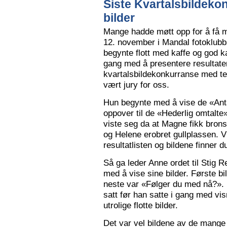
Siste Kvartalsbildeko
bilder
Mange hadde møtt opp for å få m
12. november i Mandal fotoklubbs
begynte flott med kaffe og god k
gang med å presentere resultaten
kvartalsbildekonkurranse med 
vært jury for oss.
Hun begynte med å vise de «Anta
oppover til de «Hederlig omtalte» 
viste seg da at Magne fikk bron
og Helene erobret gullplassen. V
resultatlisten og bildene finner 
Så ga leder Anne ordet til Stig 
med å vise sine bilder. Første b
neste var «Følger du med nå?».
satt før han satte i gang med vi
utrolige flotte bilder.
Det var vel bildene av de mange 