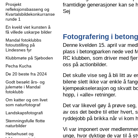
framtidige generasjoner kan se h
Prosjekt
refleksjonsbasseng og
Sej
Kvartalsbildekonkurranse
runde 1
En kveld viet kunsten å
få villede uskarpe bilder
Fotografering i beton
Mandal fotoklubbs
Denne kvelden 15. april var me
fotoutstilling på
Lindesnes fyr
plass i betongparken nede ved M
RC klubben, som driver med fjern
Klubbmøte på Sjøboden
oss på actionbilder.
Pecha Kucha
De 20 beste fra 2024
Det skulle vise seg å bli litt av 
bilene slett ikke var enkle å fa
Godt besøkt års- og
julemøte i Mandal
kjempeakselerasjon og skvatt bok
fotoklubb
hopp, i «alle» retninger.
Om katter og om livet
som naturfotograf
Det var likevel gøy å prøve seg, o
av oss det bedre til etter hvert,
Landskapsfotografi
ryddejobb på brikka når vi kom 
Stemningsfulle flotte
naturbilder
Vi var imponert over medlemme
Helsehuset og
unge, hvor dyktige de var til å s