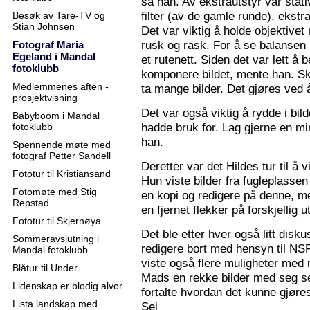
sa han. Av ekstrautstyr var stati
filter (av de gamle runde), ekstr
Besøk av Tare-TV og
Stian Johnsen
Det var viktig å holde objektive
rusk og rask. For å se balansen 
Fotograf Maria
Egeland i Mandal
et rutenett. Siden det var lett å
fotoklubb
komponere bildet, mente han. S
Medlemmenes aften -
ta mange bilder. Det gjøres ved 
prosjektvisning
Det var også viktig å rydde i bil
Babyboom i Mandal
hadde bruk for. Lag gjerne en mi
fotoklubb
han.
Spennende møte med
fotograf Petter Sandell
Deretter var det Hildes tur til å 
Fototur til Kristiansand
Hun viste bilder fra fugleplassen
Fotomøte med Stig
en kopi og redigere på denne, me
Repstad
en fjernet flekker på forskjellig ut
Fototur til Skjernøya
Det ble etter hver også litt disk
Sommeravslutning i
redigere bort med hensyn til N
Mandal fotoklubb
viste også flere muligheter med re
Blåtur til Under
Mads en rekke bilder med seg sel
Lidenskap er blodig alvor
fortalte hvordan det kunne gjøre
Lista landskap med
Sej