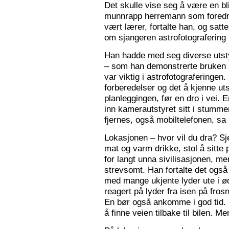
Det skulle vise seg å være en bl
munnrapp herremann som foredro
vært lærer, fortalte han, og satt
om sjangeren astrofotografering 
Han hadde med seg diverse utsty
– som han demonstrerte bruken a
var viktig i astrofotograferingen
forberedelser og det å kjenne utst
planleggingen, før en dro i vei. 
inn kamerautstyret sitt i stumm
fjernes, også mobiltelefonen, sa
Lokasjonen – hvor vil du dra? S
mat og varm drikke, stol å sitte 
for langt unna sivilisasjonen, me
strevsomt. Han fortalte det ogs
med mange ukjente lyder ute i 
reagert på lyder fra isen på fros
En bør også ankomme i god tid.
å finne veien tilbake til bilen. Men