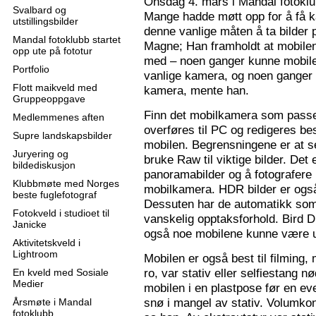
Onsdag 4. mars i Mandal fotoklu
Svalbard og
Mange hadde møtt opp for å få k
utstillingsbilder
denne vanlige måten å ta bilder p
Mandal fotoklubb startet
Magne; Han framholdt at mobilen
opp ute på fototur
med – noen ganger kunne mobilen
Portfolio
vanlige kamera, og noen ganger 
Flott maikveld med
kamera, mente han.
Gruppeoppgave
Finn det mobilkamera som passer
Medlemmenes aften
overføres til PC og redigeres bes
Supre landskapsbilder
mobilen. Begrensningene er at se
Juryering og
bruke Raw til viktige bilder. Det
bildediskusjon
panoramabilder og å fotografere
Klubbmøte med Norges
mobilkamera. HDR bilder er ogs
beste fuglefotograf
Dessuten har de automatikk som 
Fotokveld i studioet til
vanskelig opptaksforhold. Bird D
Janicke
også noe mobilene kunne være u
Aktivitetskveld i
Lightroom
Mobilen er også best til filming,
ro, var stativ eller selfiestang nø
En kveld med Sosiale
Medier
mobilen i en plastpose før en eve
snø i mangel av stativ. Volumkon
Årsmøte i Mandal
fotoklubb