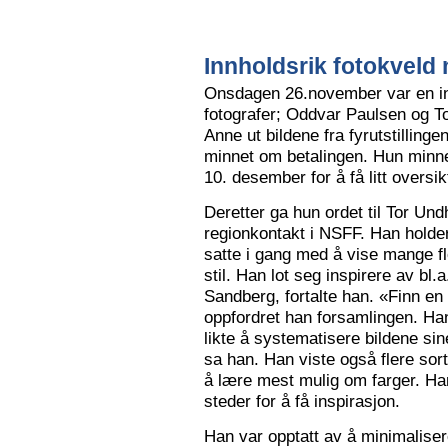
Innholdsrik fotokveld 
Onsdagen 26.november var en in
fotografer; Oddvar Paulsen og To
Anne ut bildene fra fyrutstillinge
minnet om betalingen. Hun minne
10. desember for å få litt oversik
Deretter ga hun ordet til Tor Un
regionkontakt i NSFF. Han holder t
satte i gang med å vise mange flot
stil. Han lot seg inspirere av bl
Sandberg, fortalte han. «Finn en
oppfordret han forsamlingen. Han
likte å systematisere bildene sin
sa han. Han viste også flere sort
å lære mest mulig om farger. Han l
steder for å få inspirasjon.
Han var opptatt av å minimalise