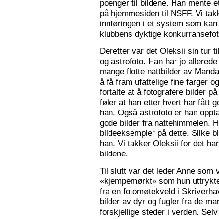
poenger til bildene. Han mente e
på hjemmesiden til NSFF. Vi tak
innføringen i et system som kan
klubbens dyktige konkurransefot
Deretter var det Oleksii sin tur ti
og astrofoto. Han har jo allered
mange flotte nattbilder av Mandal 
å få fram ufattelige fine farger og
fortalte at å fotografere bilder 
føler at han etter hvert har fått g
han. Også astrofoto er han opptat
gode bilder fra nattehimmelen. 
bildeeksempler på dette. Slike b
han. Vi takker Oleksii for det ha
bildene.
Til slutt var det leder Anne som v
«kjempemørkt» som hun uttrykte 
fra en fotomøtekveld i Skriverha
bilder av dyr og fugler fra de ma
forskjellige steder i verden. Sel