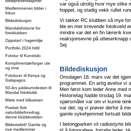
bildepresentasjoner
var også utrolig hvor mye slike m
Medlemmenes bilder i
hoppet, og stadig vekk rullet run
fokus
Vi takker RC klubben så mye for
Bildediskusjon
ble en mer krevende fotokveld e
Mandalshistorie for
mindre var det en fin lærerik kve
fotoklubben
reaksjonsevne på utløserknapp 
Oppstart i hagemiljø
Sej
Portfolio 2024 hittil
Fototur til Kunstsilo
Komplimentærfarger ute
Bildediskusjon
og inne
Fototurer til Kenya og
Onsdagen 18. mars var det igjen
Galapagos
programmet. En artig øvelse vi all
50-års jubileumsfesten til
Men først kom leder Anne med n
Mandal fotoklubb
Historielag hadde tirsdag 19. ma
Møte med blåveisen
spørsmålet var om vi kunne tenk
var det, og vi prøver derfor å me
Poetisk flott
naturbildeforedrag
gamle sykehjemmet fortsatt bild
denne klubbkvelden
I betongparken vil radiostyrte bil
Bildestafett! Gamle og
nye medlemmer
til å fotografere, fortalte leder.