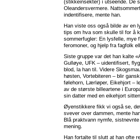
(stikkeinsekter) i utseende. De s
Oleandersvermere. Nattsommerfu
indentifisere, mente han.
Han viste oss også bilde av en l
tips om hva som skulle til for 
sommerfugler: En lysfelle, mye f
feromoner, og hjelp fra fagfolk el
Siste gruppe var det han kalte «
Gulløye, UFK – uidentifisert, fl
blod, la han til. Videre Skogsma
høsten, Vortebiteren – blir gansk
følehorn, Lærløper, Eikehjort – l
av de største billeartene i Euro
sin datter med en eikehjort sitt
Øyenstikkere fikk vi også se, de
svever over dammen, mente han.
Blå praktvann nymfe, sistnevnte 
mening.
Han fortalte til slutt at han ofte 