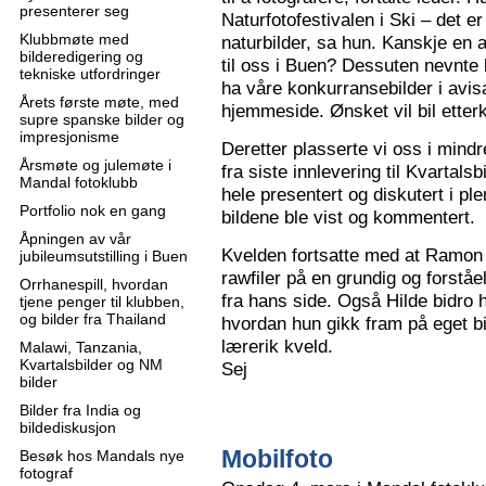
presenterer seg
Naturfotofestivalen i Ski – det e
Klubbmøte med
naturbilder, sa hun. Kanskje en 
bilderedigering og
til oss i Buen? Dessuten nevnte 
tekniske utfordringer
ha våre konkurransebilder i avisa
Årets første møte, med
hjemmeside. Ønsket vil bil ette
supre spanske bilder og
impresjonisme
Deretter plasserte vi oss i mindr
Årsmøte og julemøte i
fra siste innlevering til Kvartals
Mandal fotoklubb
hele presentert og diskutert i pl
Portfolio nok en gang
bildene ble vist og kommentert.
Åpningen av vår
Kvelden fortsatte med at Ramon 
jubileumsutstilling i Buen
rawfiler på en grundig og forståe
Orrhanespill, hvordan
fra hans side. Også Hilde bidro 
tjene penger til klubben,
og bilder fra Thailand
hvordan hun gikk fram på eget bi
lærerik kveld.
Malawi, Tanzania,
Kvartalsbilder og NM
Sej
bilder
Bilder fra India og
bildediskusjon
Mobilfoto
Besøk hos Mandals nye
fotograf