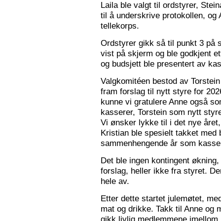
Laila ble valgt til ordstyrer, Stei
til å underskrive protokollen, o
tellekorps.
Ordstyrer gikk så til punkt 3 på
vist på skjerm og ble godkjent et
og budsjett ble presentert av kas
Valgkomitéen bestod av Torstein 
fram forslag til nytt styre for 2
kunne vi gratulere Anne også s
kasserer, Torstein som nytt sty
Vi ønsker lykke til i det nye åre
Kristian ble spesielt takket med 
sammenhengende år som kasser
Det ble ingen kontingent økning,
forslag, heller ikke fra styret. 
hele av.
Etter dette startet julemøtet, m
mat og drikke. Takk til Anne og 
gikk livlig medlemmene imellom, o