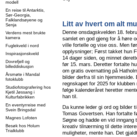
modell
En reise til Antarktis,
Sør-Georgia,
Falklandsøyene og
Litt av hvert om alt mu
Senja
Denne onsdagskvelden 18. februa
Verdens mest brukte
kamera
samlet en god gjeng for å høre
ville fortelle og vise oss. Men 
Fuglekveld i nord
opplysninger; Først takket hun F
Inspirasjonskveld
14 dager siden, og minnet derette
Dovrefjell og
før 15. mars. Deretter fortalte hu
billeddiskusjon
om gratis overnatting på Hatholm
Årsmøte i Mandal
bilder derfra til sin hjemmeside.
fotoklubb
regnskapet for 2025 for klubben
Studiofotografering hos
følge kalenderåret heretter ment
Kjetil Jøssang i
han til.
Kulturfabrikken
En eventyrreise med
Da kunne leder gi ord og bilder t
Svein Bringsdal
Tomas Govertsen. Han fortalte fø
Magnes Lofoten
Søgne og hadde en vid inngang til
Besøk hos Holum
kreativ tilnærming til dette inter
Trialklubb
muligheter, mente han. Det gjaldt