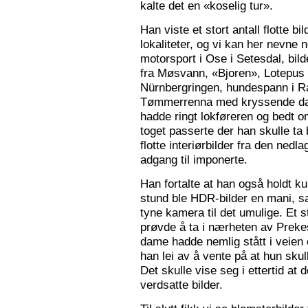
kalte det en «koselig tur».
Han viste et stort antall flotte bi
lokaliteter, og vi kan her nevne
motorsport i Ose i Setesdal, bilde
fra Møsvann, «Bjoren», Lotepus p
Nürnbergringen, hundespann i Ra
Tømmerrenna med kryssende damp
hadde ringt lokføreren og bedt 
toget passerte der han skulle ta 
flotte interiørbilder fra den nedl
adgang til imponerte.
Han fortalte at han også holdt ku
stund ble HDR-bilder en mani, sa
tyne kamera til det umulige. Et 
prøvde å ta i nærheten av Prekes
dame hadde nemlig stått i veien o
han lei av å vente på at hun skulle
Det skulle vise seg i ettertid at 
verdsatte bilder.