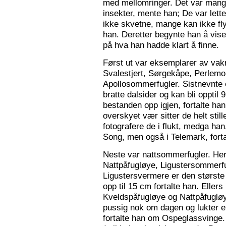
med mellomringer. Det var mange
insekter, mente han; De var lette 
ikke skvetne, mange kan ikke fly
han. Deretter begynte han å vis
på hva han hadde klart å finne.
Først ut var eksemplarer av vak
Svalestjert, Sørgekåpe, Perlem
Apollosommerfugler. Sistnevnte e
bratte dalsider og kan bli opptil
bestanden opp igjen, fortalte han. 
overskyet vær sitter de helt still
fotografere de i flukt, medga han
Song, men også i Telemark, forta
Neste var nattsommerfugler. Her 
Nattpåfugløye, Ligustersommer
Ligustersvermere er den største
opp til 15 cm fortalte han. Eller
Kveldspåfugløye og Nattpåfugløye
pussig nok om dagen og lukter ett
fortalte han om Ospeglassvinge.