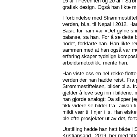
15 år i Fevennen og 20 år i Strø
grafisk design. Også han likte mi
I forbindelse med Strømmestiftel
verden, bl.a. til Nepal i 2012. 
Basic for ham var «Det gylne snitt
balanse, sa han. For å se dette b
hodet, forklarte han. Han likte re
sammen med at han også var mus
erfaring skaper tydelige kompos
arbeidsmetodikk, mente han.
Han viste oss en hel rekke flotte
verden der han hadde reist. Fra p
Strømmestiftelsen, bilder bl.a. f
gjelder å leve seg inn i bildene,
han gjorde analogt; Da slipper j
fikk videre se bilder fra Taiwan t
mildt vær til linjer i is. Han elsk
ble ofte prosjekter ut av det, fort
Utstilling hadde han hatt både i 
Kristiansand i 2019, her med tit