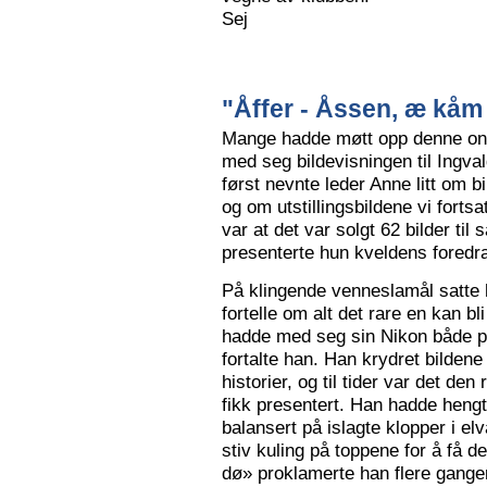
Sej
"Åffer - Åssen, æ kåm 
Mange hadde møtt opp denne ons
med seg bildevisningen til Ingva
først nevnte leder Anne litt om b
og om utstillingsbildene vi forts
var at det var solgt 62 bilder ti
presenterte hun kveldens foredr
På klingende venneslamål satte 
fortelle om alt det rare en kan bl
hadde med seg sin Nikon både på 
fortalte han. Han krydret bild
historier, og til tider var det de
fikk presentert. Han hadde hengt
balansert på islagte klopper i elv
stiv kuling på toppene for å få de
dø» proklamerte han flere gange