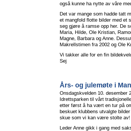
også kunne ha nytte av våre me
Det var mange som hadde tatt me
et mangfold flotte bilder med et
seg gjøre å ramse opp her. De so
Maria, Hilde, Ole Kristian, Ramo
Magne, Barbara og Anne. Dessut
Makrellstimen fra 2002 og Ole Kri
Vi takker alle for en fin bildekve
Sej
Års- og julemøte i Ma
Onsdagskvelden 10. desember 202
Idrettsparken til vårt tradisjonel
etter først å ha vært en tur på 
beskuet klubbens utvalgte bilder
skue som vi kan være stolte av!
Leder Anne gikk i gang med saksl