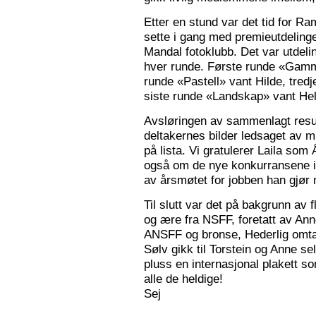
Etter en stund var det tid for Ra
sette i gang med premieutdelinge
Mandal fotoklubb. Det var utdeli
hver runde. Første runde «Gamm
runde «Pastell» vant Hilde, tred
siste runde «Landskap» vant Hele
Avsløringen av sammenlagt resul
deltakernes bilder ledsaget av m
på lista. Vi gratulerer Laila som
også om de nye konkurransene i
av årsmøtet for jobben han gjør
Til slutt var det på bakgrunn av fl
og ære fra NSFF, foretatt av Ann
ANSFF og bronse, Hederlig omtale
Sølv gikk til Torstein og Anne se
pluss en internasjonal plakett som
alle de heldige!
Sej