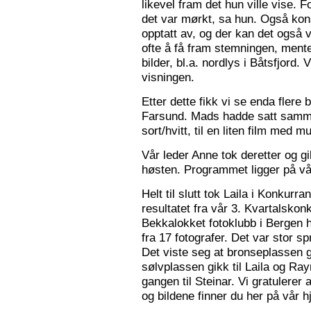
likevel fram det hun ville vise. 
det var mørkt, sa hun. Også konse
opptatt av, og der kan det også v
ofte å få fram stemningen, mente
bilder, bl.a. nordlys i Båtsfjord.
visningen.
Etter dette fikk vi se enda flere b
Farsund. Mads hadde satt sammen
sort/hvitt, til en liten film med mu
Vår leder Anne tok deretter og 
høsten. Programmet ligger på v
Helt til slutt tok Laila i Konkurr
resultatet fra vår 3. Kvartalsko
Bekkalokket fotoklubb i Bergen h
fra 17 fotografer. Det var stor sp
Det viste seg at bronseplassen gi
sølvplassen gikk til Laila og Ra
gangen til Steinar. Vi gratulerer 
og bildene finner du her på vår 