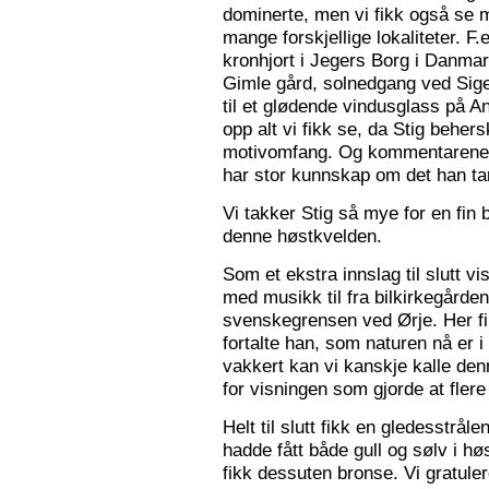
dominerte, men vi fikk også se m
mange forskjellige lokaliteter. F.
kronhjort i Jegers Borg i Danmark
Gimle gård, solnedgang ved Sigers
til et glødende vindusglass på A
opp alt vi fikk se, da Stig beher
motivomfang. Og kommentarene 
har stor kunnskap om det han tar
Vi takker Stig så mye for en fin 
denne høstkvelden.
Som et ekstra innslag til slutt vis
med musikk til fra bilkirkegården
svenskegrensen ved Ørje. Her fin
fortalte han, som naturen nå er i
vakkert kan vi kanskje kalle den
for visningen som gjorde at flere f
Helt til slutt fikk en gledesstrå
hadde fått både gull og sølv i hø
fikk dessuten bronse. Vi gratuler