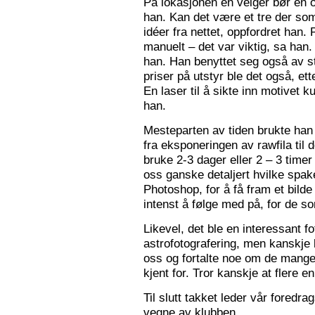
På lokasjonen en velger bør en 
han. Kan det være et tre der som
idéer fra nettet, oppfordret han.
manuelt – det var viktig, sa han.
han. Han benyttet seg også av st
priser på utstyr ble det også, e
En laser til å sikte inn motivet k
han.
Mesteparten av tiden brukte han 
fra eksponeringen av rawfila til 
bruke 2-3 dager eller 2 – 3 timer
oss ganske detaljert hvilke spak
Photoshop, for å få fram et bil
intenst å følge med på, for de so
Likevel, det ble en interessant 
astrofotografering, men kanskje l
oss og fortalte noe om de mange f
kjent for. Tror kanskje at flere e
Til slutt takket leder vår foredr
vegne av klubben.