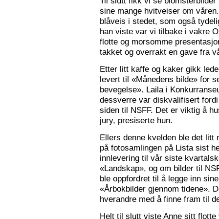
Til slutt fikk vi se blomsterbilde
sine mange hvitveiser om våren.
blåveis i stedet, som også tydelig
han viste var vi tilbake i vakre 
flotte og morsomme presentasjon
takket og overrakt en gave fra vå
Etter litt kaffe og kaker gikk le
levert til «Månedens bilde» for
bevegelse». Laila i Konkurranseut
dessverre var diskvalifisert ford
siden til NSFF. Det er viktig å h
jury, presiserte hun.
Ellers denne kvelden ble det litt
på fotosamlingen på Lista sist h
innlevering til vår siste kvarta
«Landskap», og om bilder til N
ble oppfordret til å legge inn sine
«Årbokbilder gjennom tidene». D
hverandre med å finne fram til d
Helt til slutt viste Anne sitt flott