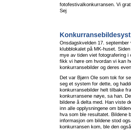
fotofestivalkonkurransen. Vi grat
Sej
Konkurransebildesyste
Onsdagskvelden 17. september va
klubblokalet på MK-huset. Siden 
mye av tiden viet fotografering i
fikk vi høre om hvordan vi kan h
konkurransebilder og deres even
Det var Bjørn Ole som tok for s
seg et system for dette, og hadd
konkurransebilder helt tilbake fr
konkurransene nøye, sa han. Det v
bildene å delta med. Han viste de
inn alle opplysningene om bilden
hva som ble resultatet. Bildene bl
informasjon om bildene stod også
konkurransen kom, ble den også l