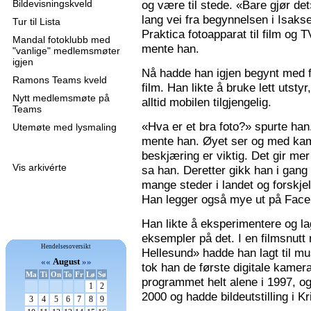
Bildevisningskveld
og være til stede. «Bare gjør de
lang vei fra begynnelsen i Isaks
Tur til Lista
Praktica fotoapparat til film og 
Mandal fotoklubb med
mente han.
"vanlige" medlemsmøter
igjen
Nå hadde han igjen begynt med f
Ramons Teams kveld
film. Han likte å bruke lett utsty
Nytt medlemsmøte på
alltid mobilen tilgjengelig.
Teams
«Hva er et bra foto?» spurte han
Utemøte med lysmaling
mente han. Øyet ser og med kame
beskjæring er viktig. Det gir mer 
Vis arkivérte
sa han. Deretter gikk han i gang
mange steder i landet og forskjel
Han legger også mye ut på Faceb
Han likte å eksperimentere og la
eksempler på det. I en filmsnutt
Hendelsesoversikt
Hellesund» hadde han lagt til mu
««
August
»»
tok han de første digitale kamer
Ma
Ti
On
To
Fr
Lø
Sø
programmet helt alene i 1997, 
1
2
2000 og hadde bildeutstilling i K
3
4
5
6
7
8
9