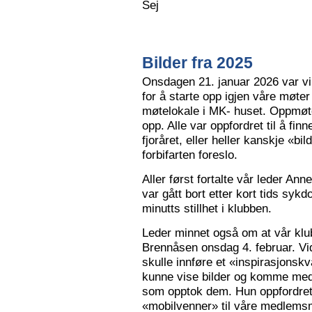
Sej
Bilder fra 2025
Onsdagen 21. januar 2026 var vi 
for å starte opp igjen våre møter
møtelokale i MK- huset. Oppmøte
opp. Alle var oppfordret til å finn
fjoråret, eller heller kanskje «bi
forbifarten foreslo.
Aller først fortalte vår leder A
var gått bort etter kort tids sy
minutts stillhet i klubben.
Leder minnet også om at vår klu
Brennåsen onsdag 4. februar. Vid
skulle innføre et «inspirasjons
kunne vise bilder og komme med 
som opptok dem. Hun oppfordret
«mobilvenner» til våre medlemsm