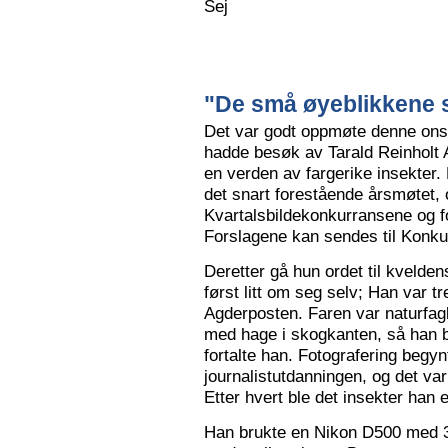
Sej
"De små øyeblikkene s
Det var godt oppmøte denne ons
hadde besøk av Tarald Reinholt 
en verden av fargerike insekter.
det snart forestående årsmøtet, o
Kvartalsbildekonkurransene og f
Forslagene kan sendes til Konku
Deretter gå hun ordet til kvelden
først litt om seg selv; Han var tr
Agderposten. Faren var naturfa
med hage i skogkanten, så han ble
fortalte han. Fotografering begy
journalistutdanningen, og det var
Etter hvert ble det insekter han e
Han brukte en Nikon D500 med 3