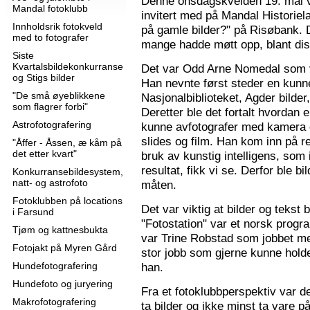
Denne onsdagskvelden 19. mai 
Mandal fotoklubb
invitert med på Mandal Historie
Innholdsrik fotokveld
på gamle bilder?" på Risøbank. D
med to fotografer
mange hadde møtt opp, blant diss
Siste
Kvartalsbildekonkurranse
Det var Odd Arne Nomedal som v
og Stigs bilder
Han nevnte først steder en kunne
"De små øyeblikkene
Nasjonalbiblioteket, Agder bilder
som flagrer forbi"
Deretter ble det fortalt hvordan 
Astrofotografering
kunne avfotografer med kamera e
slides og film. Han kom inn på r
"Åffer - Åssen, æ kåm på
det etter kvart"
bruk av kunstig intelligens, som ik
resultat, fikk vi se. Derfor ble b
Konkurransebildesystem,
natt- og astrofoto
måten.
Fotoklubben på locations
Det var viktig at bilder og tekst
i Farsund
"Fotostation" var et norsk prog
Tjøm og kattnesbukta
var Trine Robstad som jobbet me
Fotojakt på Myren Gård
stor jobb som gjerne kunne holde
Hundefotografering
han.
Hundefoto og juryering
Fra et fotoklubbperspektiv var de
Makrofotografering
ta bilder og ikke minst ta vare på