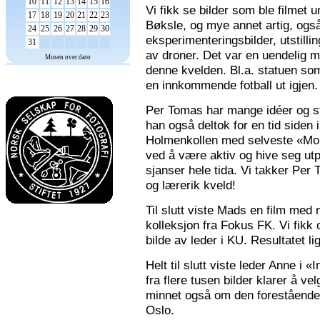
10
11
12
13
14
15
16
Vi fikk se bilder som ble filmet
17
18
19
20
21
22
23
Bøksle, og mye annet artig, også 
24
25
26
27
28
29
30
eksperimenteringsbilder, utstilli
31
av droner. Det var en uendelig m
Musen over dato
denne kvelden. Bl.a. statuen som 
en innkommende fotball ut igjen.
Per Tomas har mange idéer og stor
han også deltok for en tid siden 
Holmenkollen med selveste «Mona
ved å være aktiv og hive seg utp
sjanser hele tida. Vi takker Per
og lærerik kveld!
Til slutt viste Mads en film med m
kolleksjon fra Fokus FK. Vi fikk
bilde av leder i KU. Resultatet l
Helt til slutt viste leder Anne i
fra flere tusen bilder klarer å v
minnet også om den forestående n
Oslo.