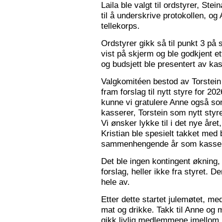
Laila ble valgt til ordstyrer, Stei
til å underskrive protokollen, o
tellekorps.
Ordstyrer gikk så til punkt 3 på
vist på skjerm og ble godkjent et
og budsjett ble presentert av kas
Valgkomitéen bestod av Torstein 
fram forslag til nytt styre for 2
kunne vi gratulere Anne også s
kasserer, Torstein som nytt sty
Vi ønsker lykke til i det nye åre
Kristian ble spesielt takket med 
sammenhengende år som kasser
Det ble ingen kontingent økning,
forslag, heller ikke fra styret. 
hele av.
Etter dette startet julemøtet, m
mat og drikke. Takk til Anne og 
gikk livlig medlemmene imellom, o