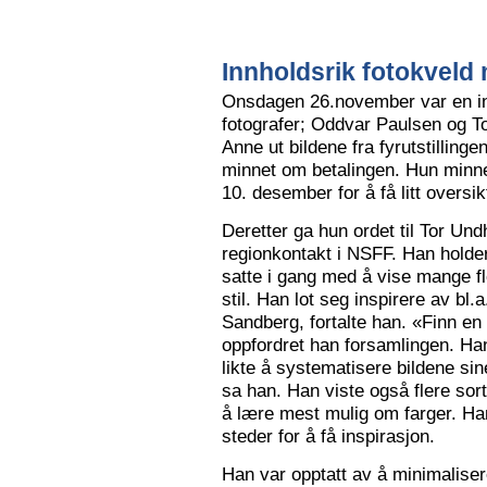
Innholdsrik fotokveld 
Onsdagen 26.november var en in
fotografer; Oddvar Paulsen og To
Anne ut bildene fra fyrutstillinge
minnet om betalingen. Hun minne
10. desember for å få litt oversik
Deretter ga hun ordet til Tor Un
regionkontakt i NSFF. Han holder t
satte i gang med å vise mange flot
stil. Han lot seg inspirere av bl
Sandberg, fortalte han. «Finn en
oppfordret han forsamlingen. Han
likte å systematisere bildene sin
sa han. Han viste også flere sort
å lære mest mulig om farger. Han l
steder for å få inspirasjon.
Han var opptatt av å minimalise