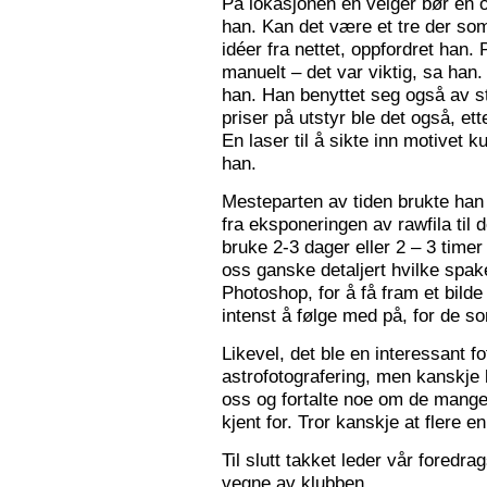
På lokasjonen en velger bør en 
han. Kan det være et tre der som
idéer fra nettet, oppfordret han.
manuelt – det var viktig, sa han.
han. Han benyttet seg også av st
priser på utstyr ble det også, e
En laser til å sikte inn motivet k
han.
Mesteparten av tiden brukte han 
fra eksponeringen av rawfila til 
bruke 2-3 dager eller 2 – 3 timer
oss ganske detaljert hvilke spak
Photoshop, for å få fram et bil
intenst å følge med på, for de so
Likevel, det ble en interessant 
astrofotografering, men kanskje l
oss og fortalte noe om de mange f
kjent for. Tror kanskje at flere e
Til slutt takket leder vår foredr
vegne av klubben.