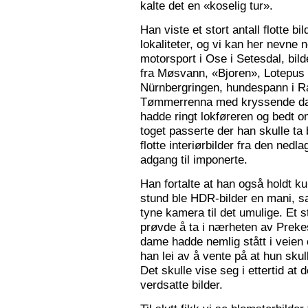
kalte det en «koselig tur».
Han viste et stort antall flotte bi
lokaliteter, og vi kan her nevne
motorsport i Ose i Setesdal, bilde
fra Møsvann, «Bjoren», Lotepus p
Nürnbergringen, hundespann i Ra
Tømmerrenna med kryssende damp
hadde ringt lokføreren og bedt 
toget passerte der han skulle ta 
flotte interiørbilder fra den nedl
adgang til imponerte.
Han fortalte at han også holdt ku
stund ble HDR-bilder en mani, sa
tyne kamera til det umulige. Et 
prøvde å ta i nærheten av Prekes
dame hadde nemlig stått i veien o
han lei av å vente på at hun skulle
Det skulle vise seg i ettertid at 
verdsatte bilder.