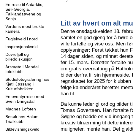
En reise til Antarktis,
Sør-Georgia,
Falklandsøyene og
Senja
Litt av hvert om alt mu
Verdens mest brukte
Denne onsdagskvelden 18. februa
kamera
samlet en god gjeng for å høre
Fuglekveld i nord
ville fortelle og vise oss. Men 
Inspirasjonskveld
opplysninger; Først takket hun F
Dovrefjell og
14 dager siden, og minnet derette
billeddiskusjon
før 15. mars. Deretter fortalte hu
Årsmøte i Mandal
om gratis overnatting på Hatholm
fotoklubb
bilder derfra til sin hjemmeside.
Studiofotografering hos
regnskapet for 2025 for klubben
Kjetil Jøssang i
følge kalenderåret heretter ment
Kulturfabrikken
han til.
En eventyrreise med
Svein Bringsdal
Da kunne leder gi ord og bilder t
Magnes Lofoten
Tomas Govertsen. Han fortalte fø
Søgne og hadde en vid inngang til
Besøk hos Holum
Trialklubb
kreativ tilnærming til dette inter
muligheter, mente han. Det gjaldt
Bildevisningskveld