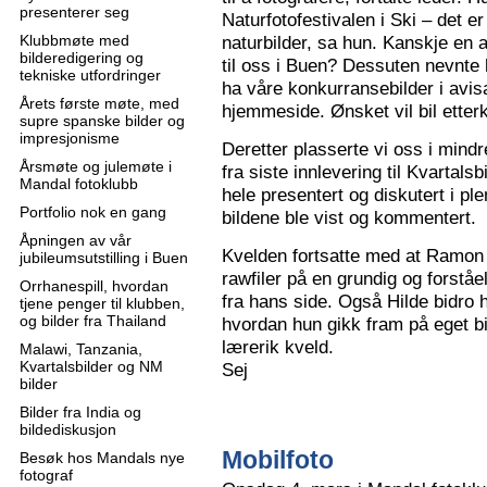
presenterer seg
Naturfotofestivalen i Ski – det e
Klubbmøte med
naturbilder, sa hun. Kanskje en 
bilderedigering og
til oss i Buen? Dessuten nevnte 
tekniske utfordringer
ha våre konkurransebilder i avisa
Årets første møte, med
hjemmeside. Ønsket vil bil ette
supre spanske bilder og
impresjonisme
Deretter plasserte vi oss i mindr
Årsmøte og julemøte i
fra siste innlevering til Kvartals
Mandal fotoklubb
hele presentert og diskutert i pl
Portfolio nok en gang
bildene ble vist og kommentert.
Åpningen av vår
Kvelden fortsatte med at Ramon 
jubileumsutstilling i Buen
rawfiler på en grundig og forståe
Orrhanespill, hvordan
fra hans side. Også Hilde bidro 
tjene penger til klubben,
og bilder fra Thailand
hvordan hun gikk fram på eget bi
lærerik kveld.
Malawi, Tanzania,
Kvartalsbilder og NM
Sej
bilder
Bilder fra India og
bildediskusjon
Mobilfoto
Besøk hos Mandals nye
fotograf