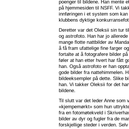
poenger til bildene. Han mente e
på hjemmesiden til NSFF. Vi tak
innføringen i et system som kan
klubbens dyktige konkurransefot
Deretter var det Oleksii sin tur ti
og astrofoto. Han har jo allered
mange flotte nattbilder av Mandal 
å få fram ufattelige fine farger og
fortalte at å fotografere bilder 
føler at han etter hvert har fått g
han. Også astrofoto er han opptat
gode bilder fra nattehimmelen. 
bildeeksempler på dette. Slike b
han. Vi takker Oleksii for det ha
bildene.
Til slutt var det leder Anne som v
«kjempemørkt» som hun uttrykte 
fra en fotomøtekveld i Skriverha
bilder av dyr og fugler fra de ma
forskjellige steder i verden. Sel