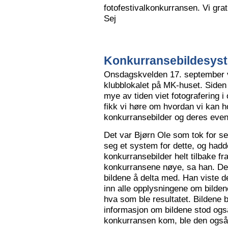
fotofestivalkonkurransen. Vi grat
Sej
Konkurransebildesyste
Onsdagskvelden 17. september va
klubblokalet på MK-huset. Siden 
mye av tiden viet fotografering i
fikk vi høre om hvordan vi kan h
konkurransebilder og deres even
Det var Bjørn Ole som tok for s
seg et system for dette, og hadd
konkurransebilder helt tilbake fr
konkurransene nøye, sa han. Det v
bildene å delta med. Han viste de
inn alle opplysningene om bilden
hva som ble resultatet. Bildene bl
informasjon om bildene stod også
konkurransen kom, ble den også l