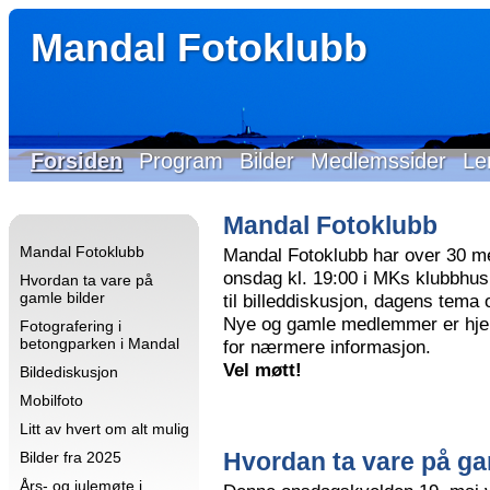
Mandal Fotoklubb
Forsiden
Program
Bilder
Medlemssider
Le
Mandal Fotoklubb
Mandal Fotoklubb
Mandal Fotoklubb har over 30 m
onsdag kl. 19:00 i MKs klubbhus 
Hvordan ta vare på
gamle bilder
til billeddiskusjon, dagens tema
Nye og gamle medlemmer er hjer
Fotografering i
betongparken i Mandal
for nærmere informasjon.
Vel møtt!
Bildediskusjon
Mobilfoto
Litt av hvert om alt mulig
Hvordan ta vare på ga
Bilder fra 2025
Års- og julemøte i