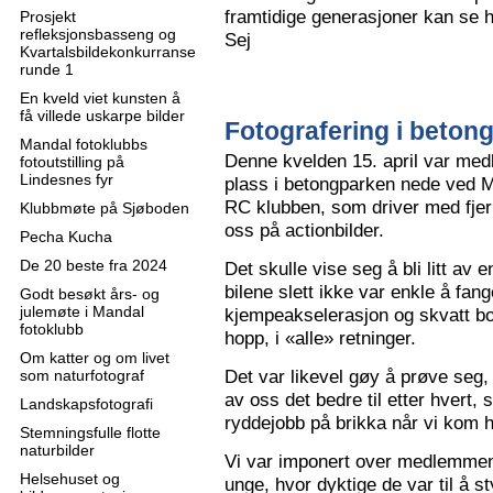
framtidige generasjoner kan se h
Prosjekt
refleksjonsbasseng og
Sej
Kvartalsbildekonkurranse
runde 1
En kveld viet kunsten å
få villede uskarpe bilder
Fotografering i beton
Mandal fotoklubbs
Denne kvelden 15. april var me
fotoutstilling på
Lindesnes fyr
plass i betongparken nede ved M
RC klubben, som driver med fjern
Klubbmøte på Sjøboden
oss på actionbilder.
Pecha Kucha
De 20 beste fra 2024
Det skulle vise seg å bli litt av 
bilene slett ikke var enkle å fa
Godt besøkt års- og
julemøte i Mandal
kjempeakselerasjon og skvatt bok
fotoklubb
hopp, i «alle» retninger.
Om katter og om livet
Det var likevel gøy å prøve seg, o
som naturfotograf
av oss det bedre til etter hvert,
Landskapsfotografi
ryddejobb på brikka når vi kom 
Stemningsfulle flotte
naturbilder
Vi var imponert over medlemme
Helsehuset og
unge, hvor dyktige de var til å s