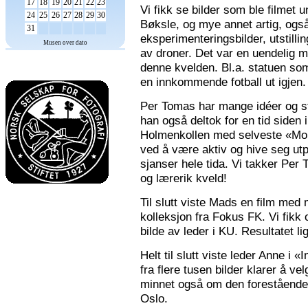
17
18
19
20
21
22
23
Vi fikk se bilder som ble filmet
24
25
26
27
28
29
30
Bøksle, og mye annet artig, også 
31
eksperimenteringsbilder, utstilli
Musen over dato
av droner. Det var en uendelig m
denne kvelden. Bl.a. statuen som 
en innkommende fotball ut igjen.
Per Tomas har mange idéer og stor
han også deltok for en tid siden 
Holmenkollen med selveste «Mona
ved å være aktiv og hive seg utp
sjanser hele tida. Vi takker Per
og lærerik kveld!
Til slutt viste Mads en film med m
kolleksjon fra Fokus FK. Vi fikk
bilde av leder i KU. Resultatet l
Helt til slutt viste leder Anne i
fra flere tusen bilder klarer å v
minnet også om den forestående n
Oslo.