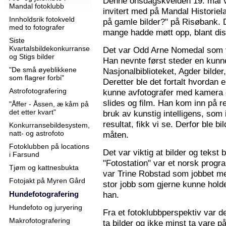
Denne onsdagskvelden 19. mai 
Mandal fotoklubb
invitert med på Mandal Historie
Innholdsrik fotokveld
på gamle bilder?" på Risøbank. D
med to fotografer
mange hadde møtt opp, blant diss
Siste
Kvartalsbildekonkurranse
Det var Odd Arne Nomedal som v
og Stigs bilder
Han nevnte først steder en kunne
"De små øyeblikkene
Nasjonalbiblioteket, Agder bilder
som flagrer forbi"
Deretter ble det fortalt hvordan 
Astrofotografering
kunne avfotografer med kamera e
slides og film. Han kom inn på r
"Åffer - Åssen, æ kåm på
det etter kvart"
bruk av kunstig intelligens, som ik
resultat, fikk vi se. Derfor ble b
Konkurransebildesystem,
natt- og astrofoto
måten.
Fotoklubben på locations
Det var viktig at bilder og tekst
i Farsund
"Fotostation" var et norsk prog
Tjøm og kattnesbukta
var Trine Robstad som jobbet me
Fotojakt på Myren Gård
stor jobb som gjerne kunne holde
Hundefotografering
han.
Hundefoto og juryering
Fra et fotoklubbperspektiv var de
Makrofotografering
ta bilder og ikke minst ta vare på