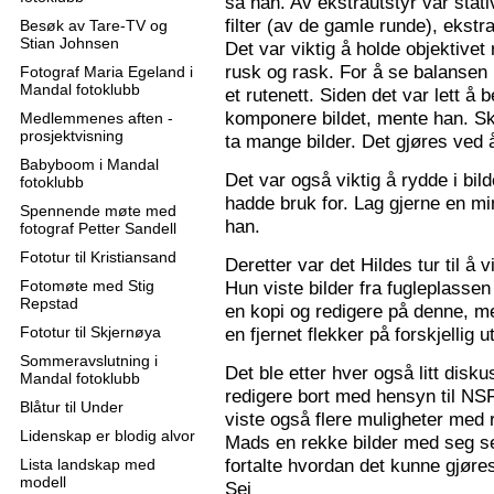
sa han. Av ekstrautstyr var stati
filter (av de gamle runde), ekstr
Besøk av Tare-TV og
Stian Johnsen
Det var viktig å holde objektive
rusk og rask. For å se balansen 
Fotograf Maria Egeland i
Mandal fotoklubb
et rutenett. Siden det var lett å
komponere bildet, mente han. S
Medlemmenes aften -
prosjektvisning
ta mange bilder. Det gjøres ved 
Babyboom i Mandal
Det var også viktig å rydde i bil
fotoklubb
hadde bruk for. Lag gjerne en mi
Spennende møte med
han.
fotograf Petter Sandell
Fototur til Kristiansand
Deretter var det Hildes tur til å 
Fotomøte med Stig
Hun viste bilder fra fugleplassen
Repstad
en kopi og redigere på denne, me
Fototur til Skjernøya
en fjernet flekker på forskjellig ut
Sommeravslutning i
Det ble etter hver også litt disk
Mandal fotoklubb
redigere bort med hensyn til N
Blåtur til Under
viste også flere muligheter med re
Lidenskap er blodig alvor
Mads en rekke bilder med seg sel
fortalte hvordan det kunne gjøre
Lista landskap med
modell
Sej