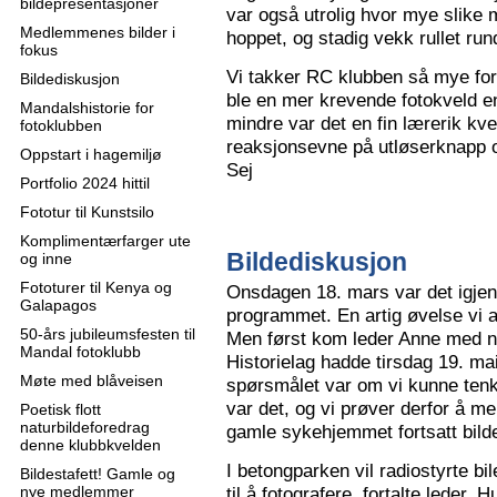
bildepresentasjoner
var også utrolig hvor mye slike m
Medlemmenes bilder i
hoppet, og stadig vekk rullet run
fokus
Vi takker RC klubben så mye for
Bildediskusjon
ble en mer krevende fotokveld e
Mandalshistorie for
mindre var det en fin lærerik kve
fotoklubben
reaksjonsevne på utløserknapp 
Oppstart i hagemiljø
Sej
Portfolio 2024 hittil
Fototur til Kunstsilo
Komplimentærfarger ute
Bildediskusjon
og inne
Fototurer til Kenya og
Onsdagen 18. mars var det igjen
Galapagos
programmet. En artig øvelse vi all
50-års jubileumsfesten til
Men først kom leder Anne med n
Mandal fotoklubb
Historielag hadde tirsdag 19. ma
Møte med blåveisen
spørsmålet var om vi kunne tenk
var det, og vi prøver derfor å me
Poetisk flott
naturbildeforedrag
gamle sykehjemmet fortsatt bild
denne klubbkvelden
I betongparken vil radiostyrte bil
Bildestafett! Gamle og
nye medlemmer
til å fotografere, fortalte leder.