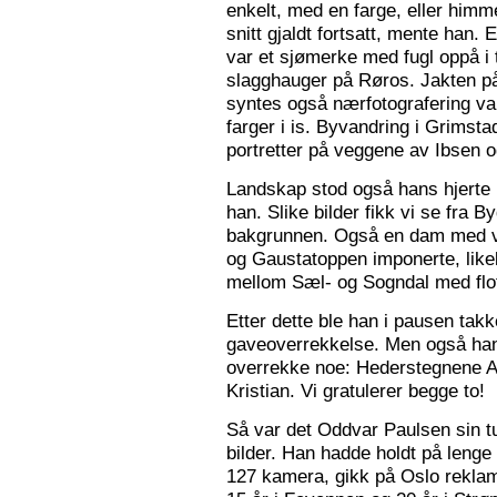
enkelt, med en farge, eller himme
snitt gjaldt fortsatt, mente han. 
var et sjømerke med fugl oppå i 
slagghauger på Røros. Jakten på 
syntes også nærfotografering var
farger i is. Byvandring i Grimst
portretter på veggene av Ibsen 
Landskap stod også hans hjerte n
han. Slike bilder fikk vi se fra 
bakgrunnen. Også en dam med va
og Gaustatoppen imponerte, like
mellom Sæl- og Sogndal med flot
Etter dette ble han i pausen tak
gaveoverrekkelse. Men også ha
overrekke noe: Hederstegnene A
Kristian. Vi gratulerer begge to!
Så var det Oddvar Paulsen sin tur
bilder. Han hadde holdt på leng
127 kamera, gikk på Oslo reklam