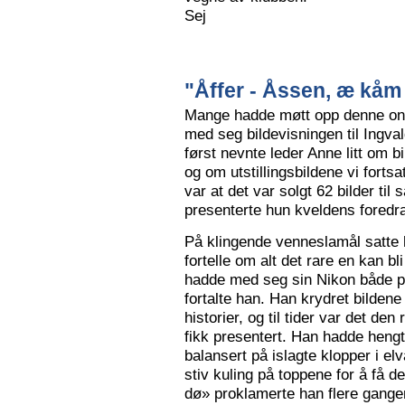
Sej
"Åffer - Åssen, æ kåm 
Mange hadde møtt opp denne ons
med seg bildevisningen til Ingva
først nevnte leder Anne litt om b
og om utstillingsbildene vi forts
var at det var solgt 62 bilder ti
presenterte hun kveldens foredr
På klingende venneslamål satte 
fortelle om alt det rare en kan bl
hadde med seg sin Nikon både på 
fortalte han. Han krydret bild
historier, og til tider var det de
fikk presentert. Han hadde hengt
balansert på islagte klopper i elv
stiv kuling på toppene for å få de
dø» proklamerte han flere gange