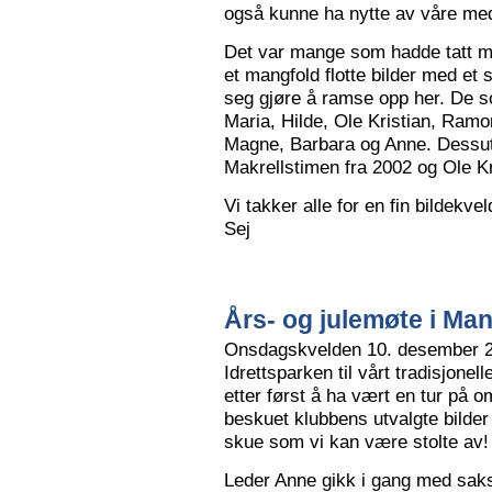
også kunne ha nytte av våre me
Det var mange som hadde tatt me
et mangfold flotte bilder med et
seg gjøre å ramse opp her. De so
Maria, Hilde, Ole Kristian, Ramo
Magne, Barbara og Anne. Dessut
Makrellstimen fra 2002 og Ole Kri
Vi takker alle for en fin bildekve
Sej
Års- og julemøte i Ma
Onsdagskvelden 10. desember 202
Idrettsparken til vårt tradisjonel
etter først å ha vært en tur på 
beskuet klubbens utvalgte bilder
skue som vi kan være stolte av!
Leder Anne gikk i gang med saksl