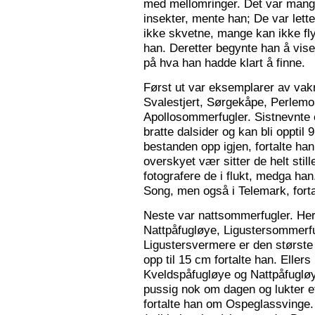
med mellomringer. Det var mange
insekter, mente han; De var lette 
ikke skvetne, mange kan ikke fly
han. Deretter begynte han å vis
på hva han hadde klart å finne.
Først ut var eksemplarer av vak
Svalestjert, Sørgekåpe, Perlem
Apollosommerfugler. Sistnevnte e
bratte dalsider og kan bli opptil
bestanden opp igjen, fortalte han. 
overskyet vær sitter de helt still
fotografere de i flukt, medga han
Song, men også i Telemark, forta
Neste var nattsommerfugler. Her 
Nattpåfugløye, Ligustersommer
Ligustersvermere er den største
opp til 15 cm fortalte han. Eller
Kveldspåfugløye og Nattpåfugløye
pussig nok om dagen og lukter ett
fortalte han om Ospeglassvinge.