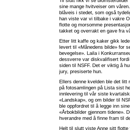
Til slutt fikk vi se blomsterbilde
sine mange hvitveiser om våren.
blåveis i stedet, som også tydelig
han viste var vi tilbake i vakre 
flotte og morsomme presentasjon
takket og overrakt en gave fra vå
Etter litt kaffe og kaker gikk le
levert til «Månedens bilde» for
bevegelse». Laila i Konkurranseut
dessverre var diskvalifisert ford
siden til NSFF. Det er viktig å h
jury, presiserte hun.
Ellers denne kvelden ble det litt
på fotosamlingen på Lista sist h
innlevering til vår siste kvarta
«Landskap», og om bilder til N
ble oppfordret til å legge inn sine
«Årbokbilder gjennom tidene». D
hverandre med å finne fram til d
Helt til slutt viste Anne sitt flott