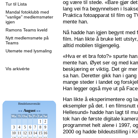
og være til stede. «Bare gjør de
Tur til Lista
lang vei fra begynnelsen i Isaks
Mandal fotoklubb med
Praktica fotoapparat til film og 
"vanlige" medlemsmøter
mente han.
igjen
Ramons Teams kveld
Nå hadde han igjen begynt med f
Nytt medlemsmøte på
film. Han likte å bruke lett utsty
Teams
alltid mobilen tilgjengelig.
Utemøte med lysmaling
«Hva er et bra foto?» spurte han
mente han. Øyet ser og med kame
beskjæring er viktig. Det gir mer 
Vis arkivérte
sa han. Deretter gikk han i gang
mange steder i landet og forskjel
Han legger også mye ut på Faceb
Han likte å eksperimentere og la
Hendelsesoversikt
eksempler på det. I en filmsnutt
««
August
»»
Hellesund» hadde han lagt til mu
Ma
Ti
On
To
Fr
Lø
Sø
tok han de første digitale kamer
1
2
programmet helt alene i 1997, 
3
4
5
6
7
8
9
2000 og hadde bildeutstilling i K
10
11
12
13
14
15
16