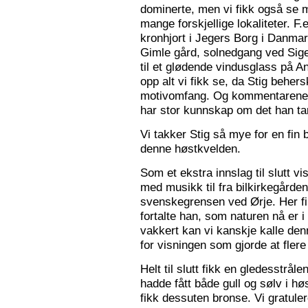
dominerte, men vi fikk også se m
mange forskjellige lokaliteter. F.
kronhjort i Jegers Borg i Danmark
Gimle gård, solnedgang ved Sigers
til et glødende vindusglass på A
opp alt vi fikk se, da Stig beher
motivomfang. Og kommentarene 
har stor kunnskap om det han tar
Vi takker Stig så mye for en fin 
denne høstkvelden.
Som et ekstra innslag til slutt vis
med musikk til fra bilkirkegården
svenskegrensen ved Ørje. Her fin
fortalte han, som naturen nå er i
vakkert kan vi kanskje kalle den
for visningen som gjorde at flere f
Helt til slutt fikk en gledesstrå
hadde fått både gull og sølv i hø
fikk dessuten bronse. Vi gratuler