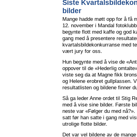
Siste Kvartalsbildeko
bilder
Mange hadde møtt opp for å få m
12. november i Mandal fotoklubbs
begynte flott med kaffe og god k
gang med å presentere resultaten
kvartalsbildekonkurranse med 
vært jury for oss.
Hun begynte med å vise de «Anta
oppover til de «Hederlig omtalte» 
viste seg da at Magne fikk bron
og Helene erobret gullplassen. V
resultatlisten og bildene finner 
Så ga leder Anne ordet til Stig 
med å vise sine bilder. Første b
neste var «Følger du med nå?».
satt før han satte i gang med vi
utrolige flotte bilder.
Det var vel bildene av de mange 