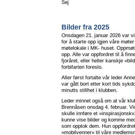
Sej
Bilder fra 2025
Onsdagen 21. januar 2026 var vi 
for å starte opp igjen våre møter
møtelokale i MK- huset. Oppmøte
opp. Alle var oppfordret til å finn
fjoråret, eller heller kanskje «bi
forbifarten foreslo.
Aller først fortalte vår leder A
var gått bort etter kort tids sy
minutts stillhet i klubben.
Leder minnet også om at vår klu
Brennåsen onsdag 4. februar. Vid
skulle innføre et «inspirasjons
kunne vise bilder og komme med 
som opptok dem. Hun oppfordret
«mobilvenner» til våre medlemsm