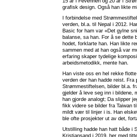
15 år i Fevennen og 20 år i Strø
grafisk design. Også han likte mi
I forbindelse med Strømmestiftel
verden, bl.a. til Nepal i 2012. 
Basic for ham var «Det gylne snitt
balanse, sa han. For å se dette b
hodet, forklarte han. Han likte re
sammen med at han også var mus
erfaring skaper tydelige kompos
arbeidsmetodikk, mente han.
Han viste oss en hel rekke flotte
verden der han hadde reist. Fra p
Strømmestiftelsen, bilder bl.a. f
gjelder å leve seg inn i bildene,
han gjorde analogt; Da slipper j
fikk videre se bilder fra Taiwan t
mildt vær til linjer i is. Han elsk
ble ofte prosjekter ut av det, fort
Utstilling hadde han hatt både i 
Kristiansand i 2019, her med tit