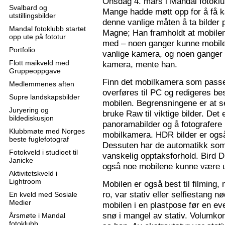
Onsdag 4. mars i Mandal fotoklu
Svalbard og
Mange hadde møtt opp for å få k
utstillingsbilder
denne vanlige måten å ta bilder p
Mandal fotoklubb startet
Magne; Han framholdt at mobilen
opp ute på fototur
med – noen ganger kunne mobilen
Portfolio
vanlige kamera, og noen ganger 
Flott maikveld med
kamera, mente han.
Gruppeoppgave
Finn det mobilkamera som passer
Medlemmenes aften
overføres til PC og redigeres bes
Supre landskapsbilder
mobilen. Begrensningene er at se
Juryering og
bruke Raw til viktige bilder. Det
bildediskusjon
panoramabilder og å fotografere
Klubbmøte med Norges
mobilkamera. HDR bilder er ogs
beste fuglefotograf
Dessuten har de automatikk som 
Fotokveld i studioet til
vanskelig opptaksforhold. Bird D
Janicke
også noe mobilene kunne være u
Aktivitetskveld i
Lightroom
Mobilen er også best til filming,
ro, var stativ eller selfiestang nø
En kveld med Sosiale
Medier
mobilen i en plastpose før en eve
snø i mangel av stativ. Volumkon
Årsmøte i Mandal
fotoklubb