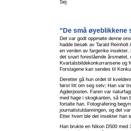
Sej
"De små øyeblikkene s
Det var godt oppmøte denne ons
hadde besøk av Tarald Reinholt 
en verden av fargerike insekter.
det snart forestående årsmøtet, o
Kvartalsbildekonkurransene og f
Forslagene kan sendes til Konku
Deretter gå hun ordet til kvelden
først litt om seg selv; Han var tr
Agderposten. Faren var naturfa
med hage i skogkanten, så han ble
fortalte han. Fotografering begy
journalistutdanningen, og det var
Etter hvert ble det insekter han e
Han brukte en Nikon D500 med 3