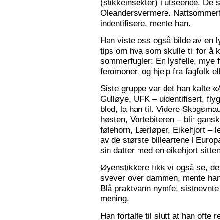
(stikkeinsekter) i utseende. De s
Oleandersvermere. Nattsommerfu
indentifisere, mente han.
Han viste oss også bilde av en l
tips om hva som skulle til for 
sommerfugler: En lysfelle, mye f
feromoner, og hjelp fra fagfolk el
Siste gruppe var det han kalte «
Gulløye, UFK – uidentifisert, fl
blod, la han til. Videre Skogsma
høsten, Vortebiteren – blir gansk
følehorn, Lærløper, Eikehjort – l
av de største billeartene i Euro
sin datter med en eikehjort sitt
Øyenstikkere fikk vi også se, de
svever over dammen, mente han.
Blå praktvann nymfe, sistnevnte 
mening.
Han fortalte til slutt at han ofte 