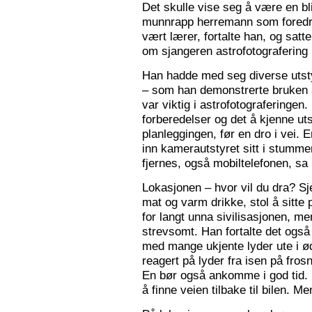
Det skulle vise seg å være en bl
munnrapp herremann som foredro
vært lærer, fortalte han, og satt
om sjangeren astrofotografering 
Han hadde med seg diverse utsty
– som han demonstrerte bruken a
var viktig i astrofotograferingen
forberedelser og det å kjenne utst
planleggingen, før en dro i vei. 
inn kamerautstyret sitt i stumm
fjernes, også mobiltelefonen, sa
Lokasjonen – hvor vil du dra? S
mat og varm drikke, stol å sitte 
for langt unna sivilisasjonen, me
strevsomt. Han fortalte det ogs
med mange ukjente lyder ute i 
reagert på lyder fra isen på fros
En bør også ankomme i god tid.
å finne veien tilbake til bilen. Men