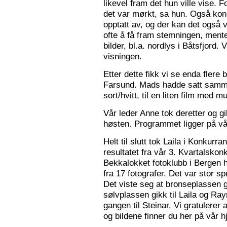
likevel fram det hun ville vise. 
det var mørkt, sa hun. Også konse
opptatt av, og der kan det også v
ofte å få fram stemningen, mente
bilder, bl.a. nordlys i Båtsfjord.
visningen.
Etter dette fikk vi se enda flere b
Farsund. Mads hadde satt sammen
sort/hvitt, til en liten film med mu
Vår leder Anne tok deretter og 
høsten. Programmet ligger på v
Helt til slutt tok Laila i Konkurr
resultatet fra vår 3. Kvartalsko
Bekkalokket fotoklubb i Bergen h
fra 17 fotografer. Det var stor sp
Det viste seg at bronseplassen gi
sølvplassen gikk til Laila og Ra
gangen til Steinar. Vi gratulerer 
og bildene finner du her på vår 