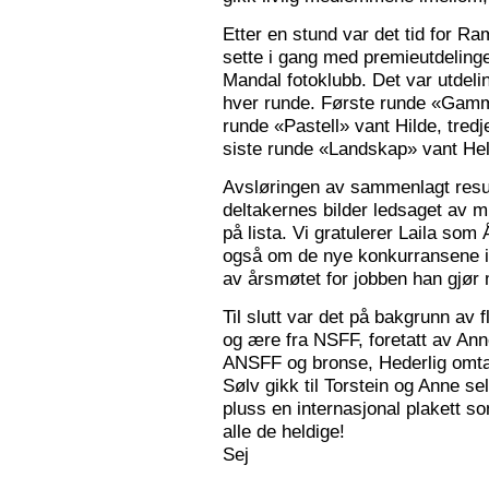
Etter en stund var det tid for Ra
sette i gang med premieutdelinge
Mandal fotoklubb. Det var utdeli
hver runde. Første runde «Gamm
runde «Pastell» vant Hilde, tred
siste runde «Landskap» vant Hele
Avsløringen av sammenlagt resul
deltakernes bilder ledsaget av m
på lista. Vi gratulerer Laila som
også om de nye konkurransene i
av årsmøtet for jobben han gjør
Til slutt var det på bakgrunn av fl
og ære fra NSFF, foretatt av Ann
ANSFF og bronse, Hederlig omtale
Sølv gikk til Torstein og Anne se
pluss en internasjonal plakett som
alle de heldige!
Sej