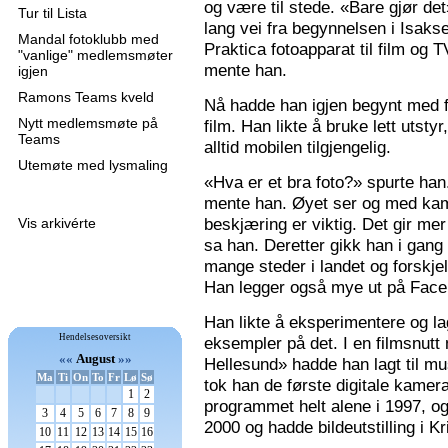
og være til stede. «Bare gjør de
Tur til Lista
lang vei fra begynnelsen i Isaks
Mandal fotoklubb med
Praktica fotoapparat til film og 
"vanlige" medlemsmøter
mente han.
igjen
Ramons Teams kveld
Nå hadde han igjen begynt med f
Nytt medlemsmøte på
film. Han likte å bruke lett utsty
Teams
alltid mobilen tilgjengelig.
Utemøte med lysmaling
«Hva er et bra foto?» spurte han
mente han. Øyet ser og med kame
beskjæring er viktig. Det gir mer 
Vis arkivérte
sa han. Deretter gikk han i gang
mange steder i landet og forskjel
Han legger også mye ut på Faceb
Han likte å eksperimentere og la
Hendelsesoversikt
eksempler på det. I en filmsnutt
««
August
»»
Hellesund» hadde han lagt til mu
Ma
Ti
On
To
Fr
Lø
Sø
tok han de første digitale kamer
1
2
programmet helt alene i 1997, 
3
4
5
6
7
8
9
2000 og hadde bildeutstilling i K
10
11
12
13
14
15
16