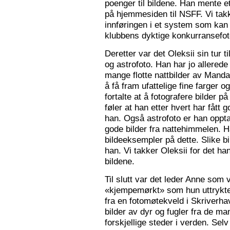
poenger til bildene. Han mente e
på hjemmesiden til NSFF. Vi tak
innføringen i et system som kan
klubbens dyktige konkurransefot
Deretter var det Oleksii sin tur ti
og astrofoto. Han har jo allered
mange flotte nattbilder av Mandal 
å få fram ufattelige fine farger og
fortalte at å fotografere bilder 
føler at han etter hvert har fått g
han. Også astrofoto er han opptat
gode bilder fra nattehimmelen. 
bildeeksempler på dette. Slike b
han. Vi takker Oleksii for det ha
bildene.
Til slutt var det leder Anne som v
«kjempemørkt» som hun uttrykte 
fra en fotomøtekveld i Skriverha
bilder av dyr og fugler fra de ma
forskjellige steder i verden. Sel