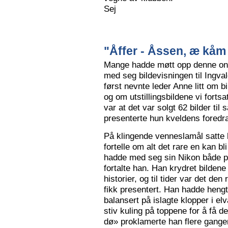
Sej
"Åffer - Åssen, æ kåm 
Mange hadde møtt opp denne ons
med seg bildevisningen til Ingva
først nevnte leder Anne litt om b
og om utstillingsbildene vi forts
var at det var solgt 62 bilder ti
presenterte hun kveldens foredr
På klingende venneslamål satte 
fortelle om alt det rare en kan bl
hadde med seg sin Nikon både på 
fortalte han. Han krydret bild
historier, og til tider var det de
fikk presentert. Han hadde hengt
balansert på islagte klopper i elv
stiv kuling på toppene for å få de
dø» proklamerte han flere gange