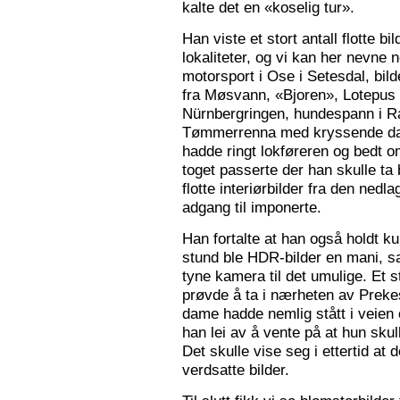
kalte det en «koselig tur».
Han viste et stort antall flotte bi
lokaliteter, og vi kan her nevne
motorsport i Ose i Setesdal, bilde
fra Møsvann, «Bjoren», Lotepus p
Nürnbergringen, hundespann i Ra
Tømmerrenna med kryssende damp
hadde ringt lokføreren og bedt 
toget passerte der han skulle ta 
flotte interiørbilder fra den nedl
adgang til imponerte.
Han fortalte at han også holdt ku
stund ble HDR-bilder en mani, sa
tyne kamera til det umulige. Et 
prøvde å ta i nærheten av Prekes
dame hadde nemlig stått i veien o
han lei av å vente på at hun skulle
Det skulle vise seg i ettertid at 
verdsatte bilder.