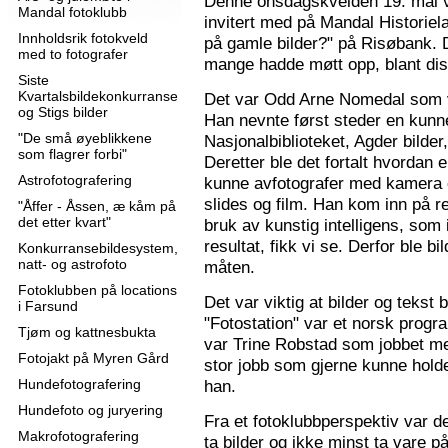
Denne onsdagskvelden 19. mai 
Mandal fotoklubb
invitert med på Mandal Historie
Innholdsrik fotokveld
på gamle bilder?" på Risøbank. D
med to fotografer
mange hadde møtt opp, blant diss
Siste
Kvartalsbildekonkurranse
Det var Odd Arne Nomedal som v
og Stigs bilder
Han nevnte først steder en kunne
"De små øyeblikkene
Nasjonalbiblioteket, Agder bilder
som flagrer forbi"
Deretter ble det fortalt hvordan 
Astrofotografering
kunne avfotografer med kamera e
slides og film. Han kom inn på r
"Åffer - Åssen, æ kåm på
det etter kvart"
bruk av kunstig intelligens, som ik
resultat, fikk vi se. Derfor ble b
Konkurransebildesystem,
natt- og astrofoto
måten.
Fotoklubben på locations
Det var viktig at bilder og tekst
i Farsund
"Fotostation" var et norsk prog
Tjøm og kattnesbukta
var Trine Robstad som jobbet me
Fotojakt på Myren Gård
stor jobb som gjerne kunne holde
Hundefotografering
han.
Hundefoto og juryering
Fra et fotoklubbperspektiv var de
Makrofotografering
ta bilder og ikke minst ta vare på