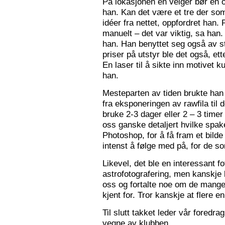
På lokasjonen en velger bør en 
han. Kan det være et tre der som
idéer fra nettet, oppfordret han.
manuelt – det var viktig, sa han.
han. Han benyttet seg også av st
priser på utstyr ble det også, e
En laser til å sikte inn motivet k
han.
Mesteparten av tiden brukte han 
fra eksponeringen av rawfila til 
bruke 2-3 dager eller 2 – 3 timer
oss ganske detaljert hvilke spak
Photoshop, for å få fram et bil
intenst å følge med på, for de so
Likevel, det ble en interessant 
astrofotografering, men kanskje l
oss og fortalte noe om de mange f
kjent for. Tror kanskje at flere e
Til slutt takket leder vår foredr
vegne av klubben.