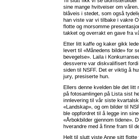
Til slutt fikk vi se blomsterbilde
sine mange hvitveiser om våren.
blåveis i stedet, som også tydelig
han viste var vi tilbake i vakre 
flotte og morsomme presentasjon
takket og overrakt en gave fra vå
Etter litt kaffe og kaker gikk le
levert til «Månedens bilde» for
bevegelse». Laila i Konkurranseut
dessverre var diskvalifisert ford
siden til NSFF. Det er viktig å h
jury, presiserte hun.
Ellers denne kvelden ble det litt
på fotosamlingen på Lista sist h
innlevering til vår siste kvarta
«Landskap», og om bilder til N
ble oppfordret til å legge inn sine
«Årbokbilder gjennom tidene». D
hverandre med å finne fram til d
Helt til slutt viste Anne sitt flott