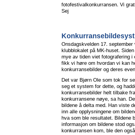
fotofestivalkonkurransen. Vi grat
Sej
Konkurransebildesyste
Onsdagskvelden 17. september va
klubblokalet på MK-huset. Siden 
mye av tiden viet fotografering i
fikk vi høre om hvordan vi kan h
konkurransebilder og deres even
Det var Bjørn Ole som tok for s
seg et system for dette, og hadd
konkurransebilder helt tilbake fr
konkurransene nøye, sa han. Det v
bildene å delta med. Han viste de
inn alle opplysningene om bilden
hva som ble resultatet. Bildene bl
informasjon om bildene stod også
konkurransen kom, ble den også l