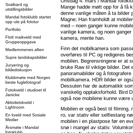
Onsdag 4. mars i Mandal fotoklu
Svalbard og
Mange hadde møtt opp for å få k
utstillingsbilder
denne vanlige måten å ta bilder p
Mandal fotoklubb startet
Magne; Han framholdt at mobilen
opp ute på fototur
med – noen ganger kunne mobilen
Portfolio
vanlige kamera, og noen ganger 
Flott maikveld med
kamera, mente han.
Gruppeoppgave
Finn det mobilkamera som passer
Medlemmenes aften
overføres til PC og redigeres bes
Supre landskapsbilder
mobilen. Begrensningene er at se
Juryering og
bruke Raw til viktige bilder. Det
bildediskusjon
panoramabilder og å fotografere
Klubbmøte med Norges
mobilkamera. HDR bilder er ogs
beste fuglefotograf
Dessuten har de automatikk som 
Fotokveld i studioet til
vanskelig opptaksforhold. Bird D
Janicke
også noe mobilene kunne være u
Aktivitetskveld i
Lightroom
Mobilen er også best til filming,
ro, var stativ eller selfiestang nø
En kveld med Sosiale
Medier
mobilen i en plastpose før en eve
snø i mangel av stativ. Volumkon
Årsmøte i Mandal
fotoklubb