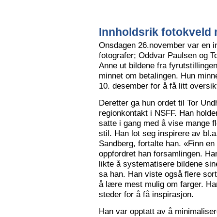
Innholdsrik fotokveld 
Onsdagen 26.november var en in
fotografer; Oddvar Paulsen og To
Anne ut bildene fra fyrutstillinge
minnet om betalingen. Hun minne
10. desember for å få litt oversik
Deretter ga hun ordet til Tor Un
regionkontakt i NSFF. Han holder t
satte i gang med å vise mange flot
stil. Han lot seg inspirere av bl
Sandberg, fortalte han. «Finn en
oppfordret han forsamlingen. Han
likte å systematisere bildene sin
sa han. Han viste også flere sort
å lære mest mulig om farger. Han l
steder for å få inspirasjon.
Han var opptatt av å minimalise