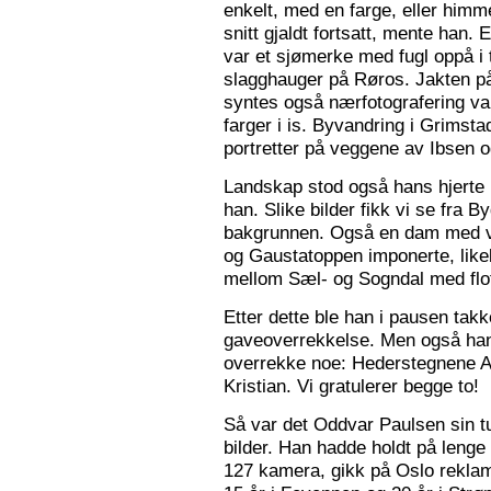
enkelt, med en farge, eller himme
snitt gjaldt fortsatt, mente han. 
var et sjømerke med fugl oppå i 
slagghauger på Røros. Jakten på 
syntes også nærfotografering var
farger i is. Byvandring i Grimst
portretter på veggene av Ibsen 
Landskap stod også hans hjerte n
han. Slike bilder fikk vi se fra 
bakgrunnen. Også en dam med va
og Gaustatoppen imponerte, like
mellom Sæl- og Sogndal med flot
Etter dette ble han i pausen tak
gaveoverrekkelse. Men også ha
overrekke noe: Hederstegnene A
Kristian. Vi gratulerer begge to!
Så var det Oddvar Paulsen sin tur
bilder. Han hadde holdt på leng
127 kamera, gikk på Oslo reklam