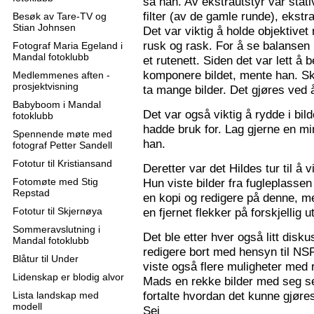
sa han. Av ekstrautstyr var stati
filter (av de gamle runde), ekstr
Besøk av Tare-TV og
Stian Johnsen
Det var viktig å holde objektive
rusk og rask. For å se balansen 
Fotograf Maria Egeland i
Mandal fotoklubb
et rutenett. Siden det var lett å
komponere bildet, mente han. S
Medlemmenes aften -
prosjektvisning
ta mange bilder. Det gjøres ved 
Babyboom i Mandal
Det var også viktig å rydde i bil
fotoklubb
hadde bruk for. Lag gjerne en mi
Spennende møte med
han.
fotograf Petter Sandell
Fototur til Kristiansand
Deretter var det Hildes tur til å 
Fotomøte med Stig
Hun viste bilder fra fugleplassen
Repstad
en kopi og redigere på denne, me
Fototur til Skjernøya
en fjernet flekker på forskjellig ut
Sommeravslutning i
Det ble etter hver også litt disk
Mandal fotoklubb
redigere bort med hensyn til N
Blåtur til Under
viste også flere muligheter med re
Lidenskap er blodig alvor
Mads en rekke bilder med seg sel
fortalte hvordan det kunne gjøre
Lista landskap med
modell
Sej