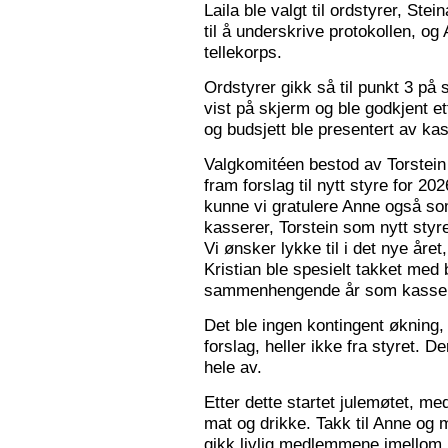
Laila ble valgt til ordstyrer, Stei
til å underskrive protokollen, o
tellekorps.
Ordstyrer gikk så til punkt 3 på
vist på skjerm og ble godkjent et
og budsjett ble presentert av kas
Valgkomitéen bestod av Torstein 
fram forslag til nytt styre for 2
kunne vi gratulere Anne også s
kasserer, Torstein som nytt sty
Vi ønsker lykke til i det nye åre
Kristian ble spesielt takket med 
sammenhengende år som kasser
Det ble ingen kontingent økning,
forslag, heller ikke fra styret. 
hele av.
Etter dette startet julemøtet, m
mat og drikke. Takk til Anne og 
gikk livlig medlemmene imellom, o