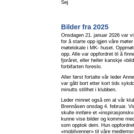
Sej
Bilder fra 2025
Onsdagen 21. januar 2026 var vi 
for å starte opp igjen våre møter
møtelokale i MK- huset. Oppmøte
opp. Alle var oppfordret til å finn
fjoråret, eller heller kanskje «bi
forbifarten foreslo.
Aller først fortalte vår leder A
var gått bort etter kort tids sy
minutts stillhet i klubben.
Leder minnet også om at vår klu
Brennåsen onsdag 4. februar. Vid
skulle innføre et «inspirasjons
kunne vise bilder og komme med 
som opptok dem. Hun oppfordret
«mobilvenner» til våre medlemsm