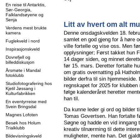
En reise til Antarktis,
Sør-Georgia,
Falklandsøyene og
Senja
Litt av hvert om alt mu
Verdens mest brukte
Denne onsdagskvelden 18. februa
kamera
samlet en god gjeng for å høre
Fuglekveld i nord
ville fortelle og vise oss. Men 
Inspirasjonskveld
opplysninger; Først takket hun F
Dovrefjell og
14 dager siden, og minnet derette
billeddiskusjon
før 15. mars. Deretter fortalte hu
Årsmøte i Mandal
om gratis overnatting på Hatholm
fotoklubb
bilder derfra til sin hjemmeside.
Studiofotografering hos
regnskapet for 2025 for klubben
Kjetil Jøssang i
følge kalenderåret heretter ment
Kulturfabrikken
han til.
En eventyrreise med
Svein Bringsdal
Da kunne leder gi ord og bilder t
Magnes Lofoten
Tomas Govertsen. Han fortalte fø
Søgne og hadde en vid inngang til
Besøk hos Holum
Trialklubb
kreativ tilnærming til dette inter
muligheter, mente han. Det gjaldt
Bildevisningskveld