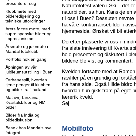
presenterer seg
Naturfotofestivalen i Ski – det e
Klubbmøte med
naturbilder, sa hun. Kanskje en 
bilderedigering og
til oss i Buen? Dessuten nevnte 
tekniske utfordringer
ha våre konkurransebilder i avisa
Årets første møte, med
hjemmeside. Ønsket vil bil ette
supre spanske bilder og
impresjonisme
Deretter plasserte vi oss i mindr
Årsmøte og julemøte i
fra siste innlevering til Kvartals
Mandal fotoklubb
hele presentert og diskutert i pl
Portfolio nok en gang
bildene ble vist og kommentert.
Åpningen av vår
Kvelden fortsatte med at Ramon 
jubileumsutstilling i Buen
rawfiler på en grundig og forståe
Orrhanespill, hvordan
fra hans side. Også Hilde bidro 
tjene penger til klubben,
og bilder fra Thailand
hvordan hun gikk fram på eget bi
lærerik kveld.
Malawi, Tanzania,
Kvartalsbilder og NM
Sej
bilder
Bilder fra India og
bildediskusjon
Mobilfoto
Besøk hos Mandals nye
fotograf