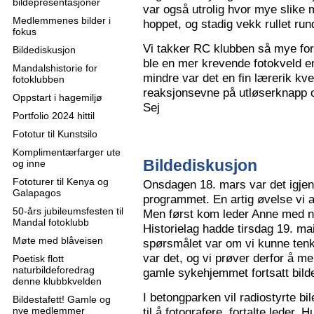
bildepresentasjoner
var også utrolig hvor mye slike m
Medlemmenes bilder i
hoppet, og stadig vekk rullet run
fokus
Vi takker RC klubben så mye for
Bildediskusjon
ble en mer krevende fotokveld e
Mandalshistorie for
mindre var det en fin lærerik kve
fotoklubben
reaksjonsevne på utløserknapp 
Oppstart i hagemiljø
Sej
Portfolio 2024 hittil
Fototur til Kunstsilo
Komplimentærfarger ute
Bildediskusjon
og inne
Fototurer til Kenya og
Onsdagen 18. mars var det igjen
Galapagos
programmet. En artig øvelse vi all
50-års jubileumsfesten til
Men først kom leder Anne med n
Mandal fotoklubb
Historielag hadde tirsdag 19. ma
Møte med blåveisen
spørsmålet var om vi kunne tenk
var det, og vi prøver derfor å me
Poetisk flott
naturbildeforedrag
gamle sykehjemmet fortsatt bild
denne klubbkvelden
I betongparken vil radiostyrte bil
Bildestafett! Gamle og
nye medlemmer
til å fotografere, fortalte leder.