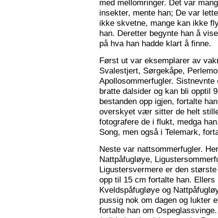
med mellomringer. Det var mange
insekter, mente han; De var lette 
ikke skvetne, mange kan ikke fly
han. Deretter begynte han å vis
på hva han hadde klart å finne.
Først ut var eksemplarer av vak
Svalestjert, Sørgekåpe, Perlem
Apollosommerfugler. Sistnevnte e
bratte dalsider og kan bli opptil
bestanden opp igjen, fortalte han. 
overskyet vær sitter de helt still
fotografere de i flukt, medga han
Song, men også i Telemark, forta
Neste var nattsommerfugler. Her 
Nattpåfugløye, Ligustersommer
Ligustersvermere er den største
opp til 15 cm fortalte han. Eller
Kveldspåfugløye og Nattpåfugløye
pussig nok om dagen og lukter ett
fortalte han om Ospeglassvinge.