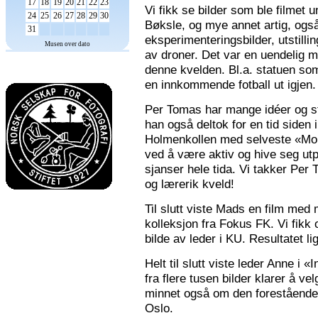
17
18
19
20
21
22
23
Vi fikk se bilder som ble filmet
24
25
26
27
28
29
30
Bøksle, og mye annet artig, også 
31
eksperimenteringsbilder, utstilli
Musen over dato
av droner. Det var en uendelig m
denne kvelden. Bl.a. statuen som 
en innkommende fotball ut igjen.
Per Tomas har mange idéer og stor
han også deltok for en tid siden 
Holmenkollen med selveste «Mona
ved å være aktiv og hive seg utp
sjanser hele tida. Vi takker Per
og lærerik kveld!
Til slutt viste Mads en film med m
kolleksjon fra Fokus FK. Vi fikk
bilde av leder i KU. Resultatet l
Helt til slutt viste leder Anne i
fra flere tusen bilder klarer å v
minnet også om den forestående n
Oslo.