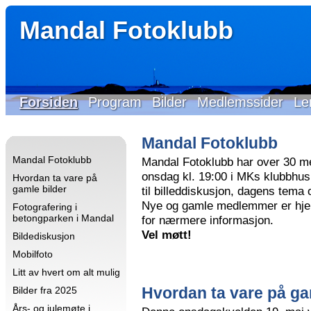
Mandal Fotoklubb
Forsiden
Program
Bilder
Medlemssider
Le
Mandal Fotoklubb
Mandal Fotoklubb
Mandal Fotoklubb har over 30 m
onsdag kl. 19:00 i MKs klubbhus 
Hvordan ta vare på
gamle bilder
til billeddiskusjon, dagens tema
Nye og gamle medlemmer er hjer
Fotografering i
betongparken i Mandal
for nærmere informasjon.
Vel møtt!
Bildediskusjon
Mobilfoto
Litt av hvert om alt mulig
Hvordan ta vare på ga
Bilder fra 2025
Års- og julemøte i