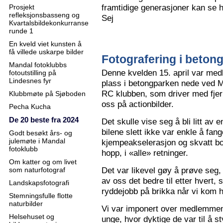
framtidige generasjoner kan se h
Prosjekt
refleksjonsbasseng og
Sej
Kvartalsbildekonkurranse
runde 1
En kveld viet kunsten å
få villede uskarpe bilder
Fotografering i beton
Mandal fotoklubbs
Denne kvelden 15. april var me
fotoutstilling på
Lindesnes fyr
plass i betongparken nede ved M
RC klubben, som driver med fjern
Klubbmøte på Sjøboden
oss på actionbilder.
Pecha Kucha
De 20 beste fra 2024
Det skulle vise seg å bli litt av 
bilene slett ikke var enkle å fa
Godt besøkt års- og
julemøte i Mandal
kjempeakselerasjon og skvatt bok
fotoklubb
hopp, i «alle» retninger.
Om katter og om livet
Det var likevel gøy å prøve seg, o
som naturfotograf
av oss det bedre til etter hvert,
Landskapsfotografi
ryddejobb på brikka når vi kom 
Stemningsfulle flotte
naturbilder
Vi var imponert over medlemme
Helsehuset og
unge, hvor dyktige de var til å s