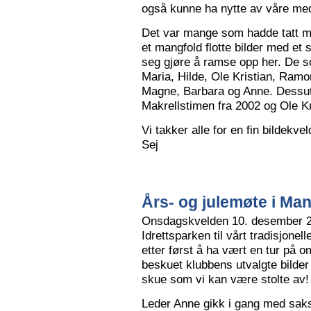
også kunne ha nytte av våre me
Det var mange som hadde tatt me
et mangfold flotte bilder med et
seg gjøre å ramse opp her. De so
Maria, Hilde, Ole Kristian, Ramo
Magne, Barbara og Anne. Dessut
Makrellstimen fra 2002 og Ole Kri
Vi takker alle for en fin bildekve
Sej
Års- og julemøte i Ma
Onsdagskvelden 10. desember 202
Idrettsparken til vårt tradisjonel
etter først å ha vært en tur på 
beskuet klubbens utvalgte bilder
skue som vi kan være stolte av!
Leder Anne gikk i gang med saksl