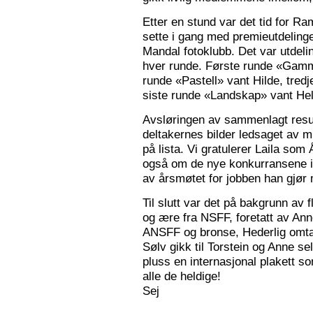
Etter en stund var det tid for Ra
sette i gang med premieutdelinge
Mandal fotoklubb. Det var utdeli
hver runde. Første runde «Gamm
runde «Pastell» vant Hilde, tred
siste runde «Landskap» vant Hele
Avsløringen av sammenlagt resul
deltakernes bilder ledsaget av m
på lista. Vi gratulerer Laila som
også om de nye konkurransene i
av årsmøtet for jobben han gjør
Til slutt var det på bakgrunn av fl
og ære fra NSFF, foretatt av Ann
ANSFF og bronse, Hederlig omtale
Sølv gikk til Torstein og Anne se
pluss en internasjonal plakett som
alle de heldige!
Sej