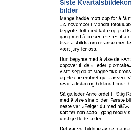
Siste Kvartalsbildeko
bilder
Mange hadde møtt opp for å få m
12. november i Mandal fotoklubbs
begynte flott med kaffe og god k
gang med å presentere resultaten
kvartalsbildekonkurranse med 
vært jury for oss.
Hun begynte med å vise de «Anta
oppover til de «Hederlig omtalte» 
viste seg da at Magne fikk bron
og Helene erobret gullplassen. V
resultatlisten og bildene finner 
Så ga leder Anne ordet til Stig 
med å vise sine bilder. Første b
neste var «Følger du med nå?».
satt før han satte i gang med vi
utrolige flotte bilder.
Det var vel bildene av de mange 