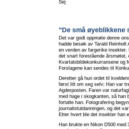
Sej
"De små øyeblikkene s
Det var godt oppmøte denne ons
hadde besøk av Tarald Reinholt 
en verden av fargerike insekter.
det snart forestående årsmøtet, o
Kvartalsbildekonkurransene og f
Forslagene kan sendes til Konku
Deretter gå hun ordet til kvelden
først litt om seg selv; Han var tr
Agderposten. Faren var naturfa
med hage i skogkanten, så han ble
fortalte han. Fotografering begy
journalistutdanningen, og det var
Etter hvert ble det insekter han e
Han brukte en Nikon D500 med 3