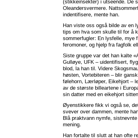
(stikkeinsekter) i utseende. De s
Oleandersvermere. Nattsommerfu
indentifisere, mente han.
Han viste oss også bilde av en l
tips om hva som skulle til for 
sommerfugler: En lysfelle, mye f
feromoner, og hjelp fra fagfolk el
Siste gruppe var det han kalte «
Gulløye, UFK – uidentifisert, fl
blod, la han til. Videre Skogsma
høsten, Vortebiteren – blir gansk
følehorn, Lærløper, Eikehjort – l
av de største billeartene i Euro
sin datter med en eikehjort sitt
Øyenstikkere fikk vi også se, de
svever over dammen, mente han.
Blå praktvann nymfe, sistnevnte 
mening.
Han fortalte til slutt at han ofte 