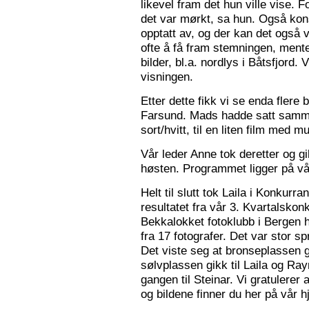
likevel fram det hun ville vise. 
det var mørkt, sa hun. Også konse
opptatt av, og der kan det også v
ofte å få fram stemningen, mente
bilder, bl.a. nordlys i Båtsfjord.
visningen.
Etter dette fikk vi se enda flere b
Farsund. Mads hadde satt sammen
sort/hvitt, til en liten film med mu
Vår leder Anne tok deretter og 
høsten. Programmet ligger på v
Helt til slutt tok Laila i Konkurr
resultatet fra vår 3. Kvartalsko
Bekkalokket fotoklubb i Bergen h
fra 17 fotografer. Det var stor sp
Det viste seg at bronseplassen gi
sølvplassen gikk til Laila og Ra
gangen til Steinar. Vi gratulerer 
og bildene finner du her på vår 