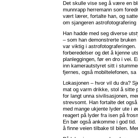
Det skulle vise seg å være en bl
munnrapp herremann som foredro
vært lærer, fortalte han, og satt
om sjangeren astrofotografering 
Han hadde med seg diverse utsty
– som han demonstrerte bruken a
var viktig i astrofotograferingen
forberedelser og det å kjenne utst
planleggingen, før en dro i vei. 
inn kamerautstyret sitt i stumm
fjernes, også mobiltelefonen, sa
Lokasjonen – hvor vil du dra? S
mat og varm drikke, stol å sitte 
for langt unna sivilisasjonen, me
strevsomt. Han fortalte det ogs
med mange ukjente lyder ute i 
reagert på lyder fra isen på fros
En bør også ankomme i god tid.
å finne veien tilbake til bilen. Men