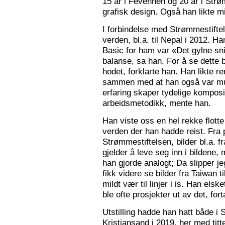
15 år i Fevennen og 20 år i Strø
grafisk design. Også han likte mi
I forbindelse med Strømmestiftel
verden, bl.a. til Nepal i 2012. 
Basic for ham var «Det gylne snitt
balanse, sa han. For å se dette b
hodet, forklarte han. Han likte re
sammen med at han også var mus
erfaring skaper tydelige kompos
arbeidsmetodikk, mente han.
Han viste oss en hel rekke flotte
verden der han hadde reist. Fra p
Strømmestiftelsen, bilder bl.a. f
gjelder å leve seg inn i bildene,
han gjorde analogt; Da slipper j
fikk videre se bilder fra Taiwan t
mildt vær til linjer i is. Han elsk
ble ofte prosjekter ut av det, fort
Utstilling hadde han hatt både i 
Kristiansand i 2019, her med tit