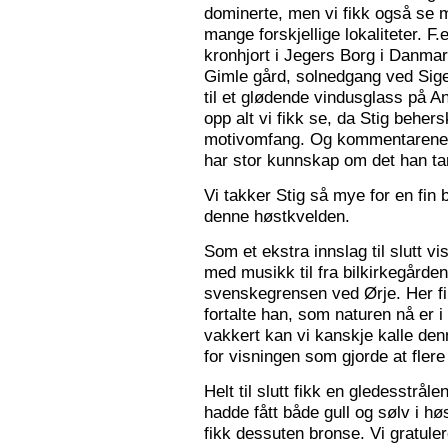
dominerte, men vi fikk også se m
mange forskjellige lokaliteter. F.
kronhjort i Jegers Borg i Danmark
Gimle gård, solnedgang ved Sigers
til et glødende vindusglass på A
opp alt vi fikk se, da Stig beher
motivomfang. Og kommentarene 
har stor kunnskap om det han tar
Vi takker Stig så mye for en fin 
denne høstkvelden.
Som et ekstra innslag til slutt vis
med musikk til fra bilkirkegården
svenskegrensen ved Ørje. Her fin
fortalte han, som naturen nå er i
vakkert kan vi kanskje kalle den
for visningen som gjorde at flere f
Helt til slutt fikk en gledesstrå
hadde fått både gull og sølv i hø
fikk dessuten bronse. Vi gratuler