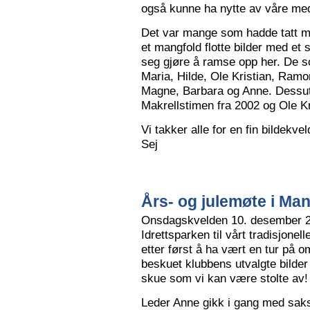
også kunne ha nytte av våre me
Det var mange som hadde tatt me
et mangfold flotte bilder med et
seg gjøre å ramse opp her. De so
Maria, Hilde, Ole Kristian, Ramo
Magne, Barbara og Anne. Dessut
Makrellstimen fra 2002 og Ole Kri
Vi takker alle for en fin bildekve
Sej
Års- og julemøte i Ma
Onsdagskvelden 10. desember 202
Idrettsparken til vårt tradisjonel
etter først å ha vært en tur på 
beskuet klubbens utvalgte bilder
skue som vi kan være stolte av!
Leder Anne gikk i gang med saksl