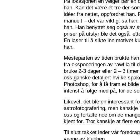
På lokasjonen en velger bør en 
han. Kan det være et tre der som
idéer fra nettet, oppfordret han.
manuelt – det var viktig, sa han.
han. Han benyttet seg også av st
priser på utstyr ble det også, e
En laser til å sikte inn motivet k
han.
Mesteparten av tiden brukte han 
fra eksponeringen av rawfila til 
bruke 2-3 dager eller 2 – 3 timer
oss ganske detaljert hvilke spak
Photoshop, for å få fram et bil
intenst å følge med på, for de so
Likevel, det ble en interessant 
astrofotografering, men kanskje l
oss og fortalte noe om de mange f
kjent for. Tror kanskje at flere e
Til slutt takket leder vår foredr
vegne av klubben.