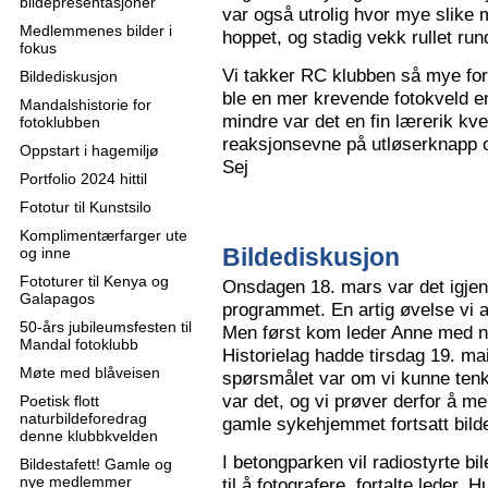
bildepresentasjoner
var også utrolig hvor mye slike m
Medlemmenes bilder i
hoppet, og stadig vekk rullet run
fokus
Vi takker RC klubben så mye for
Bildediskusjon
ble en mer krevende fotokveld e
Mandalshistorie for
mindre var det en fin lærerik kve
fotoklubben
reaksjonsevne på utløserknapp 
Oppstart i hagemiljø
Sej
Portfolio 2024 hittil
Fototur til Kunstsilo
Komplimentærfarger ute
Bildediskusjon
og inne
Fototurer til Kenya og
Onsdagen 18. mars var det igjen
Galapagos
programmet. En artig øvelse vi all
50-års jubileumsfesten til
Men først kom leder Anne med n
Mandal fotoklubb
Historielag hadde tirsdag 19. ma
Møte med blåveisen
spørsmålet var om vi kunne tenk
var det, og vi prøver derfor å me
Poetisk flott
naturbildeforedrag
gamle sykehjemmet fortsatt bild
denne klubbkvelden
I betongparken vil radiostyrte bil
Bildestafett! Gamle og
nye medlemmer
til å fotografere, fortalte leder.