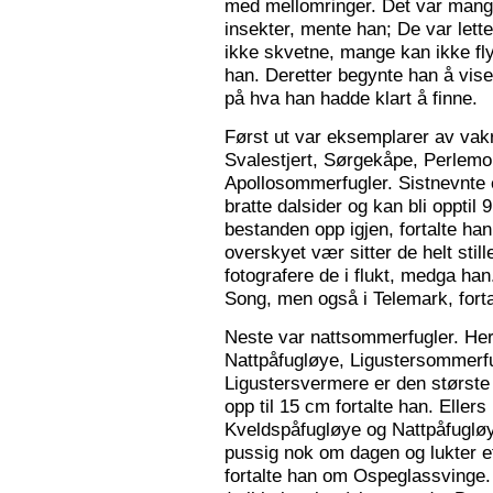
med mellomringer. Det var mange
insekter, mente han; De var lette 
ikke skvetne, mange kan ikke fly
han. Deretter begynte han å vis
på hva han hadde klart å finne.
Først ut var eksemplarer av vak
Svalestjert, Sørgekåpe, Perlem
Apollosommerfugler. Sistnevnte e
bratte dalsider og kan bli opptil
bestanden opp igjen, fortalte han. 
overskyet vær sitter de helt still
fotografere de i flukt, medga han
Song, men også i Telemark, forta
Neste var nattsommerfugler. Her 
Nattpåfugløye, Ligustersommer
Ligustersvermere er den største
opp til 15 cm fortalte han. Eller
Kveldspåfugløye og Nattpåfugløye
pussig nok om dagen og lukter ett
fortalte han om Ospeglassvinge.