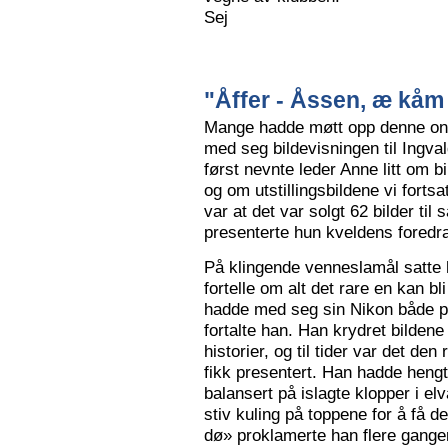
Sej
"Åffer - Åssen, æ kåm 
Mange hadde møtt opp denne ons
med seg bildevisningen til Ingva
først nevnte leder Anne litt om b
og om utstillingsbildene vi forts
var at det var solgt 62 bilder ti
presenterte hun kveldens foredr
På klingende venneslamål satte 
fortelle om alt det rare en kan bl
hadde med seg sin Nikon både på 
fortalte han. Han krydret bild
historier, og til tider var det de
fikk presentert. Han hadde hengt
balansert på islagte klopper i elv
stiv kuling på toppene for å få de
dø» proklamerte han flere gange