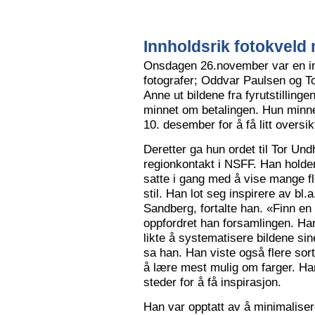
Innholdsrik fotokveld 
Onsdagen 26.november var en in
fotografer; Oddvar Paulsen og To
Anne ut bildene fra fyrutstillinge
minnet om betalingen. Hun minne
10. desember for å få litt oversik
Deretter ga hun ordet til Tor Un
regionkontakt i NSFF. Han holder t
satte i gang med å vise mange flot
stil. Han lot seg inspirere av bl
Sandberg, fortalte han. «Finn en
oppfordret han forsamlingen. Han
likte å systematisere bildene sin
sa han. Han viste også flere sort
å lære mest mulig om farger. Han l
steder for å få inspirasjon.
Han var opptatt av å minimalise