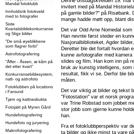
Denne onsdagskvelden 19. mai 
Mandal fotoklubb
invitert med på Mandal Historie
Innholdsrik fotokveld
på gamle bilder?" på Risøbank. D
med to fotografer
mange hadde møtt opp, blant diss
Siste
Kvartalsbildekonkurranse
Det var Odd Arne Nomedal som v
og Stigs bilder
Han nevnte først steder en kunne
"De små øyeblikkene
Nasjonalbiblioteket, Agder bilder
som flagrer forbi"
Deretter ble det fortalt hvordan 
Astrofotografering
kunne avfotografer med kamera e
slides og film. Han kom inn på r
"Åffer - Åssen, æ kåm på
det etter kvart"
bruk av kunstig intelligens, som ik
resultat, fikk vi se. Derfor ble b
Konkurransebildesystem,
natt- og astrofoto
måten.
Fotoklubben på locations
Det var viktig at bilder og tekst
i Farsund
"Fotostation" var et norsk prog
Tjøm og kattnesbukta
var Trine Robstad som jobbet me
Fotojakt på Myren Gård
stor jobb som gjerne kunne holde
Hundefotografering
han.
Hundefoto og juryering
Fra et fotoklubbperspektiv var de
Makrofotografering
ta bilder og ikke minst ta vare på