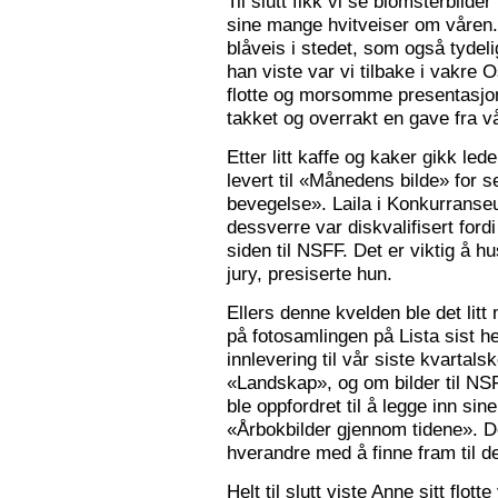
Til slutt fikk vi se blomsterbilde
sine mange hvitveiser om våren.
blåveis i stedet, som også tydelig
han viste var vi tilbake i vakre 
flotte og morsomme presentasjon
takket og overrakt en gave fra vå
Etter litt kaffe og kaker gikk le
levert til «Månedens bilde» for
bevegelse». Laila i Konkurranseut
dessverre var diskvalifisert ford
siden til NSFF. Det er viktig å h
jury, presiserte hun.
Ellers denne kvelden ble det litt
på fotosamlingen på Lista sist h
innlevering til vår siste kvarta
«Landskap», og om bilder til N
ble oppfordret til å legge inn sine
«Årbokbilder gjennom tidene». D
hverandre med å finne fram til d
Helt til slutt viste Anne sitt flott