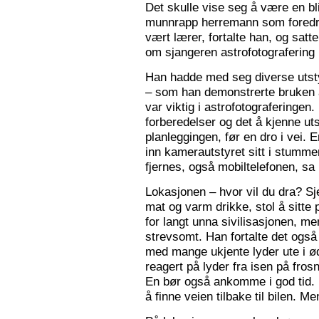
Det skulle vise seg å være en bl
munnrapp herremann som foredro
vært lærer, fortalte han, og satt
om sjangeren astrofotografering 
Han hadde med seg diverse utsty
– som han demonstrerte bruken a
var viktig i astrofotograferingen
forberedelser og det å kjenne utst
planleggingen, før en dro i vei. 
inn kamerautstyret sitt i stumm
fjernes, også mobiltelefonen, sa
Lokasjonen – hvor vil du dra? S
mat og varm drikke, stol å sitte 
for langt unna sivilisasjonen, me
strevsomt. Han fortalte det ogs
med mange ukjente lyder ute i 
reagert på lyder fra isen på fros
En bør også ankomme i god tid.
å finne veien tilbake til bilen. Men