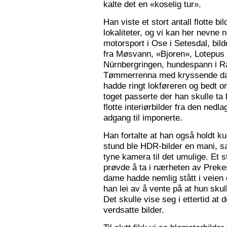
kalte det en «koselig tur».
Han viste et stort antall flotte bi
lokaliteter, og vi kan her nevne
motorsport i Ose i Setesdal, bilde
fra Møsvann, «Bjoren», Lotepus p
Nürnbergringen, hundespann i Ra
Tømmerrenna med kryssende damp
hadde ringt lokføreren og bedt 
toget passerte der han skulle ta 
flotte interiørbilder fra den nedl
adgang til imponerte.
Han fortalte at han også holdt ku
stund ble HDR-bilder en mani, sa
tyne kamera til det umulige. Et 
prøvde å ta i nærheten av Prekes
dame hadde nemlig stått i veien o
han lei av å vente på at hun skulle
Det skulle vise seg i ettertid at 
verdsatte bilder.