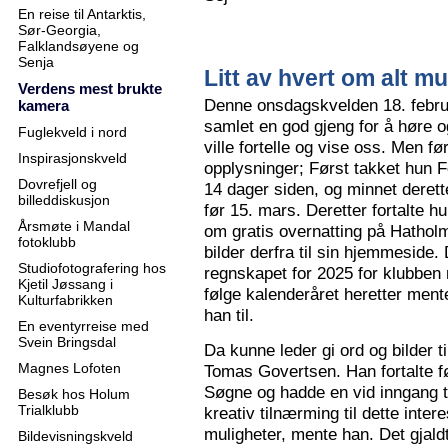
En reise til Antarktis,
Sør-Georgia,
Falklandsøyene og
Senja
Litt av hvert om alt mu
Verdens mest brukte
Denne onsdagskvelden 18. februa
kamera
samlet en god gjeng for å høre
Fuglekveld i nord
ville fortelle og vise oss. Men 
Inspirasjonskveld
opplysninger; Først takket hun F
Dovrefjell og
14 dager siden, og minnet derette
billeddiskusjon
før 15. mars. Deretter fortalte hu
Årsmøte i Mandal
om gratis overnatting på Hatholm
fotoklubb
bilder derfra til sin hjemmeside.
Studiofotografering hos
regnskapet for 2025 for klubben
Kjetil Jøssang i
følge kalenderåret heretter ment
Kulturfabrikken
han til.
En eventyrreise med
Svein Bringsdal
Da kunne leder gi ord og bilder t
Magnes Lofoten
Tomas Govertsen. Han fortalte fø
Søgne og hadde en vid inngang til
Besøk hos Holum
Trialklubb
kreativ tilnærming til dette inter
muligheter, mente han. Det gjaldt
Bildevisningskveld