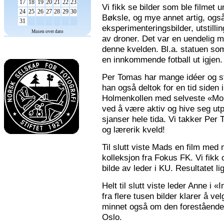
17
18
19
20
21
22
23
Vi fikk se bilder som ble filmet
24
25
26
27
28
29
30
Bøksle, og mye annet artig, også 
31
eksperimenteringsbilder, utstilli
Musen over dato
av droner. Det var en uendelig m
denne kvelden. Bl.a. statuen som 
en innkommende fotball ut igjen.
Per Tomas har mange idéer og stor
han også deltok for en tid siden 
Holmenkollen med selveste «Mona
ved å være aktiv og hive seg utp
sjanser hele tida. Vi takker Per
og lærerik kveld!
Til slutt viste Mads en film med m
kolleksjon fra Fokus FK. Vi fikk
bilde av leder i KU. Resultatet l
Helt til slutt viste leder Anne i
fra flere tusen bilder klarer å v
minnet også om den forestående n
Oslo.