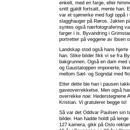
enkelt, med en farge, eller himme
snitt gjaldt fortsatt, mente han. 
var et sjømerke med fugl oppå i 
slagghauger på Røros. Jakten på 
syntes også nærfotografering var
farger i is. Byvandring i Grimst
portretter på veggene av Ibsen 
Landskap stod også hans hjerte n
han. Slike bilder fikk vi se fra 
bakgrunnen. Også en dam med va
og Gaustatoppen imponerte, like
mellom Sæl- og Sogndal med flot
Etter dette ble han i pausen tak
gaveoverrekkelse. Men også ha
overrekke noe: Hederstegnene A
Kristian. Vi gratulerer begge to!
Så var det Oddvar Paulsen sin tur
bilder. Han hadde holdt på leng
127 kamera, gikk på Oslo reklam