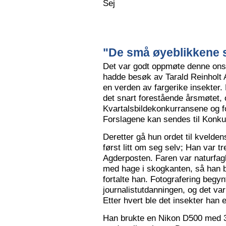
Sej
"De små øyeblikkene s
Det var godt oppmøte denne ons
hadde besøk av Tarald Reinholt 
en verden av fargerike insekter.
det snart forestående årsmøtet, o
Kvartalsbildekonkurransene og f
Forslagene kan sendes til Konku
Deretter gå hun ordet til kvelden
først litt om seg selv; Han var tr
Agderposten. Faren var naturfa
med hage i skogkanten, så han ble
fortalte han. Fotografering begy
journalistutdanningen, og det var
Etter hvert ble det insekter han e
Han brukte en Nikon D500 med 3