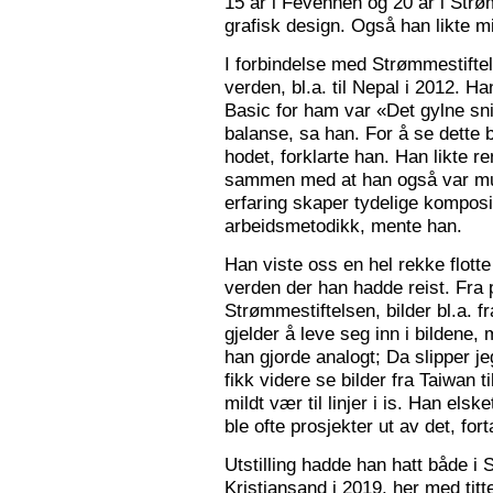
15 år i Fevennen og 20 år i Strø
grafisk design. Også han likte mi
I forbindelse med Strømmestiftel
verden, bl.a. til Nepal i 2012. 
Basic for ham var «Det gylne snitt
balanse, sa han. For å se dette b
hodet, forklarte han. Han likte re
sammen med at han også var mus
erfaring skaper tydelige kompos
arbeidsmetodikk, mente han.
Han viste oss en hel rekke flotte
verden der han hadde reist. Fra p
Strømmestiftelsen, bilder bl.a. f
gjelder å leve seg inn i bildene,
han gjorde analogt; Da slipper j
fikk videre se bilder fra Taiwan t
mildt vær til linjer i is. Han elsk
ble ofte prosjekter ut av det, fort
Utstilling hadde han hatt både i 
Kristiansand i 2019, her med tit