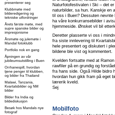
presenterer seg
Naturfotofestivalen i Ski – det e
Klubbmøte med
naturbilder, sa hun. Kanskje en 
bilderedigering og
til oss i Buen? Dessuten nevnte 
tekniske utfordringer
ha våre konkurransebilder i avisa
Årets første møte, med
hjemmeside. Ønsket vil bil ette
supre spanske bilder og
impresjonisme
Deretter plasserte vi oss i mindr
Årsmøte og julemøte i
fra siste innlevering til Kvartals
Mandal fotoklubb
hele presentert og diskutert i pl
Portfolio nok en gang
bildene ble vist og kommentert.
Åpningen av vår
Kvelden fortsatte med at Ramon 
jubileumsutstilling i Buen
rawfiler på en grundig og forståe
Orrhanespill, hvordan
fra hans side. Også Hilde bidro 
tjene penger til klubben,
og bilder fra Thailand
hvordan hun gikk fram på eget bi
lærerik kveld.
Malawi, Tanzania,
Kvartalsbilder og NM
Sej
bilder
Bilder fra India og
bildediskusjon
Mobilfoto
Besøk hos Mandals nye
fotograf