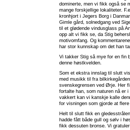
dominerte, men vi fikk også se m
mange forskjellige lokaliteter. F.
kronhjort i Jegers Borg i Danmark
Gimle gård, solnedgang ved Sigers
til et glødende vindusglass på A
opp alt vi fikk se, da Stig beher
motivomfang. Og kommentarene 
har stor kunnskap om det han tar
Vi takker Stig så mye for en fin 
denne høstkvelden.
Som et ekstra innslag til slutt vis
med musikk til fra bilkirkegården
svenskegrensen ved Ørje. Her fin
fortalte han, som naturen nå er i
vakkert kan vi kanskje kalle den
for visningen som gjorde at flere f
Helt til slutt fikk en gledesstrå
hadde fått både gull og sølv i hø
fikk dessuten bronse. Vi gratuler