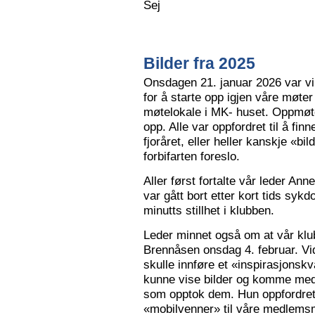
Sej
Bilder fra 2025
Onsdagen 21. januar 2026 var vi 
for å starte opp igjen våre møter
møtelokale i MK- huset. Oppmøte
opp. Alle var oppfordret til å finn
fjoråret, eller heller kanskje «bi
forbifarten foreslo.
Aller først fortalte vår leder A
var gått bort etter kort tids sy
minutts stillhet i klubben.
Leder minnet også om at vår klu
Brennåsen onsdag 4. februar. Vid
skulle innføre et «inspirasjons
kunne vise bilder og komme med 
som opptok dem. Hun oppfordret
«mobilvenner» til våre medlemsm