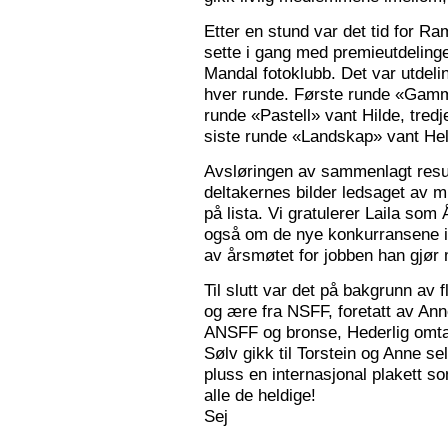
Etter en stund var det tid for Ra
sette i gang med premieutdelinge
Mandal fotoklubb. Det var utdeli
hver runde. Første runde «Gamm
runde «Pastell» vant Hilde, tred
siste runde «Landskap» vant Hele
Avsløringen av sammenlagt resul
deltakernes bilder ledsaget av m
på lista. Vi gratulerer Laila som
også om de nye konkurransene i
av årsmøtet for jobben han gjør
Til slutt var det på bakgrunn av fl
og ære fra NSFF, foretatt av Ann
ANSFF og bronse, Hederlig omtale
Sølv gikk til Torstein og Anne se
pluss en internasjonal plakett som
alle de heldige!
Sej