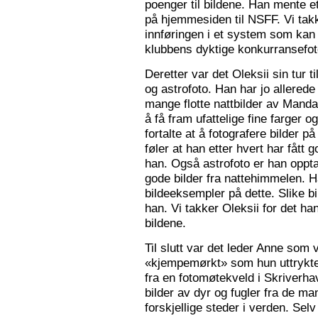
poenger til bildene. Han mente e
på hjemmesiden til NSFF. Vi tak
innføringen i et system som kan
klubbens dyktige konkurransefot
Deretter var det Oleksii sin tur ti
og astrofoto. Han har jo allered
mange flotte nattbilder av Mandal 
å få fram ufattelige fine farger og
fortalte at å fotografere bilder 
føler at han etter hvert har fått g
han. Også astrofoto er han opptat
gode bilder fra nattehimmelen. 
bildeeksempler på dette. Slike b
han. Vi takker Oleksii for det ha
bildene.
Til slutt var det leder Anne som v
«kjempemørkt» som hun uttrykte 
fra en fotomøtekveld i Skriverha
bilder av dyr og fugler fra de ma
forskjellige steder i verden. Sel