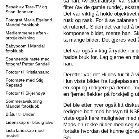
sa han. Av ekstrautstyr var stati
filter (av de gamle runde), ekstr
Besøk av Tare-TV og
Stian Johnsen
Det var viktig å holde objektive
rusk og rask. For å se balansen 
Fotograf Maria Egeland i
Mandal fotoklubb
et rutenett. Siden det var lett å
komponere bildet, mente han. S
Medlemmenes aften -
prosjektvisning
ta mange bilder. Det gjøres ved 
Babyboom i Mandal
Det var også viktig å rydde i bil
fotoklubb
hadde bruk for. Lag gjerne en mi
Spennende møte med
han.
fotograf Petter Sandell
Fototur til Kristiansand
Deretter var det Hildes tur til å 
Fotomøte med Stig
Hun viste bilder fra fugleplassen
Repstad
en kopi og redigere på denne, me
Fototur til Skjernøya
en fjernet flekker på forskjellig ut
Sommeravslutning i
Det ble etter hver også litt disk
Mandal fotoklubb
redigere bort med hensyn til N
Blåtur til Under
viste også flere muligheter med re
Lidenskap er blodig alvor
Mads en rekke bilder med seg sel
Lista landskap med
fortalte hvordan det kunne gjøre
modell
Sej