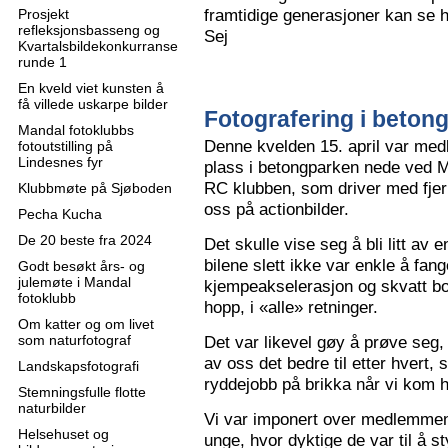
framtidige generasjoner kan se h
Prosjekt
refleksjonsbasseng og
Sej
Kvartalsbildekonkurranse
runde 1
En kveld viet kunsten å
få villede uskarpe bilder
Fotografering i beton
Mandal fotoklubbs
Denne kvelden 15. april var me
fotoutstilling på
Lindesnes fyr
plass i betongparken nede ved M
RC klubben, som driver med fjern
Klubbmøte på Sjøboden
oss på actionbilder.
Pecha Kucha
De 20 beste fra 2024
Det skulle vise seg å bli litt av 
bilene slett ikke var enkle å fa
Godt besøkt års- og
julemøte i Mandal
kjempeakselerasjon og skvatt bok
fotoklubb
hopp, i «alle» retninger.
Om katter og om livet
som naturfotograf
Det var likevel gøy å prøve seg, o
av oss det bedre til etter hvert,
Landskapsfotografi
ryddejobb på brikka når vi kom 
Stemningsfulle flotte
naturbilder
Vi var imponert over medlemme
Helsehuset og
unge, hvor dyktige de var til å s