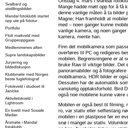
Onsdag 4. mars i Mandal fotoklu
Svalbard og
Mange hadde møtt opp for å få k
utstillingsbilder
denne vanlige måten å ta bilder p
Mandal fotoklubb startet
Magne; Han framholdt at mobilen
opp ute på fototur
med – noen ganger kunne mobilen
Portfolio
vanlige kamera, og noen ganger 
Flott maikveld med
kamera, mente han.
Gruppeoppgave
Finn det mobilkamera som passer
Medlemmenes aften
overføres til PC og redigeres bes
Supre landskapsbilder
mobilen. Begrensningene er at se
Juryering og
bruke Raw til viktige bilder. Det
bildediskusjon
panoramabilder og å fotografere
Klubbmøte med Norges
mobilkamera. HDR bilder er ogs
beste fuglefotograf
Dessuten har de automatikk som 
Fotokveld i studioet til
vanskelig opptaksforhold. Bird D
Janicke
også noe mobilene kunne være u
Aktivitetskveld i
Lightroom
Mobilen er også best til filming,
ro, var stativ eller selfiestang nø
En kveld med Sosiale
Medier
mobilen i en plastpose før en eve
snø i mangel av stativ. Volumkon
Årsmøte i Mandal
fotoklubb