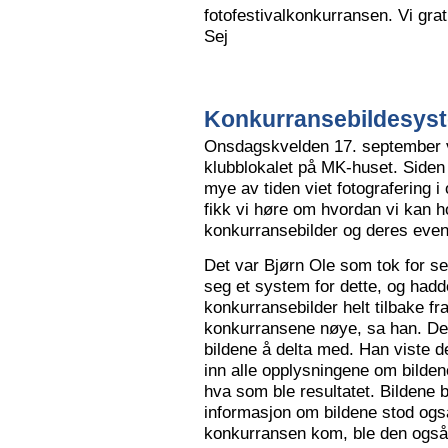
fotofestivalkonkurransen. Vi grat
Sej
Konkurransebildesyste
Onsdagskvelden 17. september va
klubblokalet på MK-huset. Siden 
mye av tiden viet fotografering i
fikk vi høre om hvordan vi kan h
konkurransebilder og deres even
Det var Bjørn Ole som tok for s
seg et system for dette, og hadd
konkurransebilder helt tilbake fr
konkurransene nøye, sa han. Det v
bildene å delta med. Han viste de
inn alle opplysningene om bilden
hva som ble resultatet. Bildene bl
informasjon om bildene stod også
konkurransen kom, ble den også l