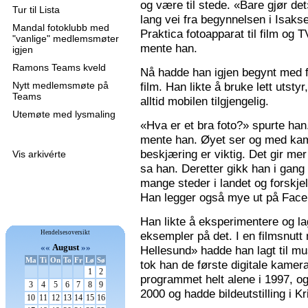
og være til stede. «Bare gjør de
Tur til Lista
lang vei fra begynnelsen i Isaks
Mandal fotoklubb med
Praktica fotoapparat til film og 
"vanlige" medlemsmøter
mente han.
igjen
Ramons Teams kveld
Nå hadde han igjen begynt med f
Nytt medlemsmøte på
film. Han likte å bruke lett utsty
Teams
alltid mobilen tilgjengelig.
Utemøte med lysmaling
«Hva er et bra foto?» spurte han
mente han. Øyet ser og med kame
beskjæring er viktig. Det gir mer 
Vis arkivérte
sa han. Deretter gikk han i gang
mange steder i landet og forskjel
Han legger også mye ut på Faceb
Han likte å eksperimentere og la
Hendelsesoversikt
eksempler på det. I en filmsnutt
««
August
»»
Hellesund» hadde han lagt til mu
Ma
Ti
On
To
Fr
Lø
Sø
tok han de første digitale kamer
1
2
programmet helt alene i 1997, 
3
4
5
6
7
8
9
2000 og hadde bildeutstilling i K
10
11
12
13
14
15
16