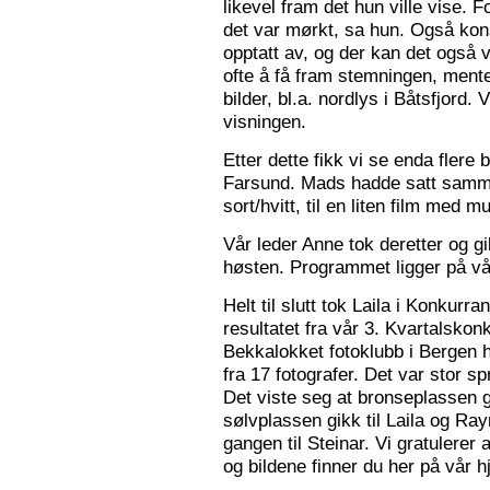
likevel fram det hun ville vise. 
det var mørkt, sa hun. Også konse
opptatt av, og der kan det også v
ofte å få fram stemningen, mente
bilder, bl.a. nordlys i Båtsfjord.
visningen.
Etter dette fikk vi se enda flere b
Farsund. Mads hadde satt sammen
sort/hvitt, til en liten film med mu
Vår leder Anne tok deretter og 
høsten. Programmet ligger på v
Helt til slutt tok Laila i Konkurr
resultatet fra vår 3. Kvartalsko
Bekkalokket fotoklubb i Bergen h
fra 17 fotografer. Det var stor sp
Det viste seg at bronseplassen gi
sølvplassen gikk til Laila og Ra
gangen til Steinar. Vi gratulerer 
og bildene finner du her på vår 