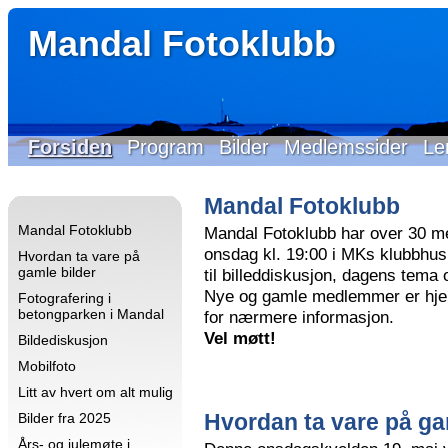
Mandal Fotoklubb
Forsiden
Program
Bilder
Medlemssider
Le
Mandal Fotoklubb
Mandal Fotoklubb
Mandal Fotoklubb har over 30 m
onsdag kl. 19:00 i MKs klubbhus 
Hvordan ta vare på
gamle bilder
til billeddiskusjon, dagens tema
Nye og gamle medlemmer er hjer
Fotografering i
betongparken i Mandal
for nærmere informasjon.
Vel møtt!
Bildediskusjon
Mobilfoto
Litt av hvert om alt mulig
Hvordan ta vare på ga
Bilder fra 2025
Års- og julemøte i