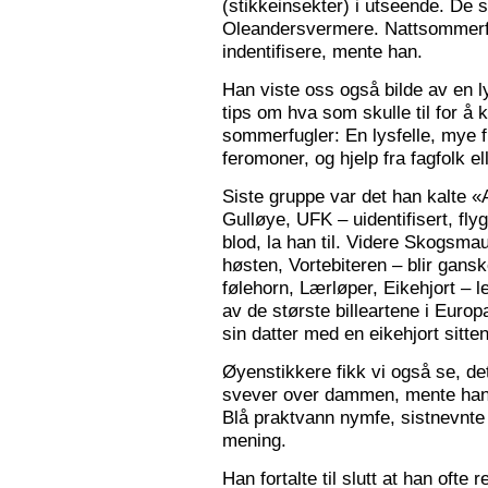
(stikkeinsekter) i utseende. De s
Oleandersvermere. Nattsommerfu
indentifisere, mente han.
Han viste oss også bilde av en l
tips om hva som skulle til for 
sommerfugler: En lysfelle, mye f
feromoner, og hjelp fra fagfolk el
Siste gruppe var det han kalte «
Gulløye, UFK – uidentifisert, fl
blod, la han til. Videre Skogsma
høsten, Vortebiteren – blir gansk
følehorn, Lærløper, Eikehjort – l
av de største billeartene i Euro
sin datter med en eikehjort sitt
Øyenstikkere fikk vi også se, de
svever over dammen, mente han.
Blå praktvann nymfe, sistnevnte 
mening.
Han fortalte til slutt at han ofte 