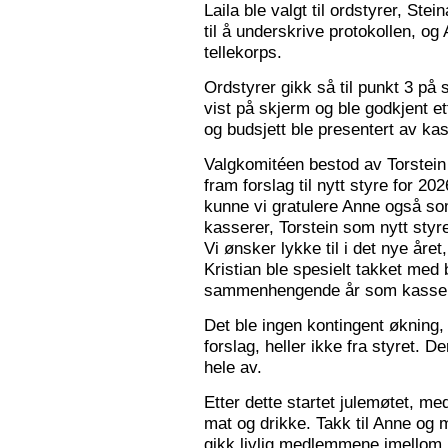
Laila ble valgt til ordstyrer, Stei
til å underskrive protokollen, o
tellekorps.
Ordstyrer gikk så til punkt 3 på
vist på skjerm og ble godkjent et
og budsjett ble presentert av kas
Valgkomitéen bestod av Torstein 
fram forslag til nytt styre for 2
kunne vi gratulere Anne også s
kasserer, Torstein som nytt sty
Vi ønsker lykke til i det nye åre
Kristian ble spesielt takket med 
sammenhengende år som kasser
Det ble ingen kontingent økning,
forslag, heller ikke fra styret. 
hele av.
Etter dette startet julemøtet, m
mat og drikke. Takk til Anne og 
gikk livlig medlemmene imellom, o