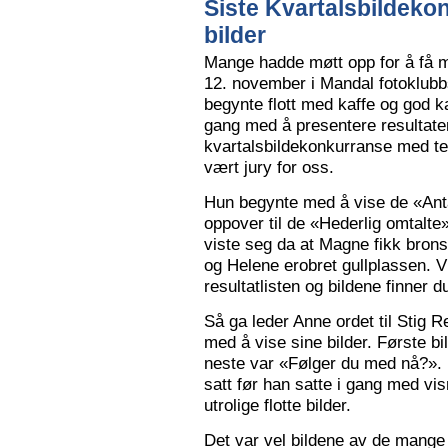
Siste Kvartalsbildeko
bilder
Mange hadde møtt opp for å få m
12. november i Mandal fotoklubbs
begynte flott med kaffe og god k
gang med å presentere resultaten
kvartalsbildekonkurranse med 
vært jury for oss.
Hun begynte med å vise de «Anta
oppover til de «Hederlig omtalte» 
viste seg da at Magne fikk bron
og Helene erobret gullplassen. V
resultatlisten og bildene finner 
Så ga leder Anne ordet til Stig 
med å vise sine bilder. Første b
neste var «Følger du med nå?».
satt før han satte i gang med vi
utrolige flotte bilder.
Det var vel bildene av de mange 