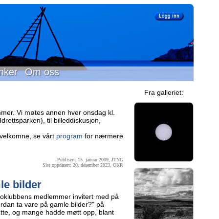
nker
Om oss
Fra galleriet:
mer. Vi møtes annen hver onsdag kl.
rettsparken), til billeddiskusjon,
velkomne, se vårt
program
for nærmere
Publisert: 15. januar 2009, JTNG
Sist oppdatert: 20. desember 2023, OKR
le bilder
toklubbens medlemmer invitert med på
rdan ta vare på gamle bilder?" på
dette, og mange hadde møtt opp, blant