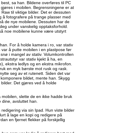
est, sa han. Bildene overføres til PC
 gjøres i mobilen. Begrensningene er at
 Raw til viktige bilder. Det er dessuten
g å fotografere på trange plasser med
på de nye mobilene. Dessuten har de
deg under vanskelig opptaksforhold.
gså noe mobilene kunne være utstyrt
 han. For å holde kamera i ro, var stativ
ks var å putte mobilen i en plastpose før
 snø i mangel av stativ. Volumkontrollen
trautstyr var stativ kjekt å ha, en
e), ekstra ledlys og en ekstra mikrofon.
 Bruk en myk børste mot rusk og rask.
ytte seg av et rutenett. Siden det var
 å komponere bildet, mente han. Skygg
bilder. Det gjøres ved å holde
å mobilen, slette de en ikke hadde bruk
 dine, avsluttet han.
s redigering via sin Ipad. Hun viste bilder
lurt å lage en kopi og redigere på
an en fjernet flekker på forskjellig