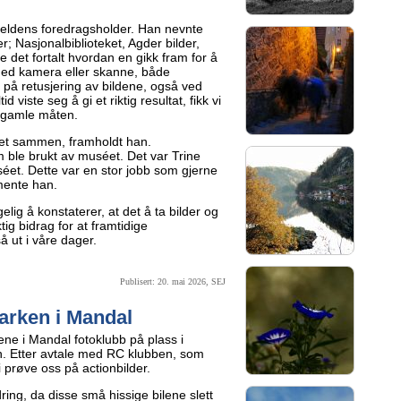
eldens foredragsholder. Han nevnte
r; Nasjonalbiblioteket, Agder bilder,
e det fortalt hvordan en gikk fram for å
med kamera eller skanne, både
n på retusjering av bildene, også ved
d viste seg å gi et riktig resultat, fikk vi
å gamle måten.
agret sammen, framholdt han.
 ble brukt av muséet. Det var Trine
et. Dette var en stor jobb som gjerne
mente han.
lig å konstaterer, at det å ta bilder og
tig bidrag for at framtidige
 ut i våre dager.
Publisert: 20. mai 2026, SEJ
arken i Mandal
ne i Mandal fotoklubb på plass i
. Etter avtale med RC klubben, som
i prøve oss på actionbilder.
rdring, da disse små hissige bilene slett