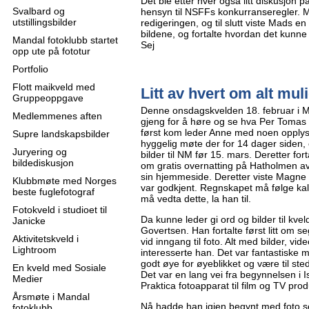
Det ble etter hver også litt diskusjon 
Svalbard og
hensyn til NSFFs konkurranseregler. 
utstillingsbilder
redigeringen, og til slutt viste Mads en
bildene, og fortalte hvordan det kunne
Mandal fotoklubb startet
Sej
opp ute på fototur
Portfolio
Flott maikveld med
Litt av hvert om alt mul
Gruppeoppgave
Denne onsdagskvelden 18. februar i M
Medlemmenes aften
gjeng for å høre og se hva Per Tomas G
først kom leder Anne med noen opplys
Supre landskapsbilder
hyggelig møte der for 14 dager siden,
Juryering og
bilder til NM før 15. mars. Deretter for
bildediskusjon
om gratis overnatting på Hatholmen av K
sin hjemmeside. Deretter viste Magne 
Klubbmøte med Norges
var godkjent. Regnskapet må følge kal
beste fuglefotograf
må vedta dette, la han til.
Fotokveld i studioet til
Da kunne leder gi ord og bilder til kv
Janicke
Govertsen. Han fortalte først litt om 
Aktivitetskveld i
vid inngang til foto. Alt med bilder, vid
Lightroom
interesserte han. Det var fantastiske m
godt øye for øyeblikket og være til st
En kveld med Sosiale
Det var en lang vei fra begynnelsen i 
Medier
Praktica fotoapparat til film og TV pro
Årsmøte i Mandal
Nå hadde han igjen begynt med foto se
fotoklubb