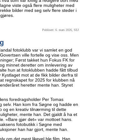
på hva som var lovlig å redigere bort med
Magne viste også flere muligheter med
 rekke bilder med seg selv flere steder i
 gjøres.
Publisert: 6. mars 2026, SEJ
ig
andal fotoklubb var vi samlet en god
overtsen ville fortelle og vise oss. Men
ninger; Først takket hun Fokus FK for
 og minnet deretter om innlevering av
talte hun at fotoklubben hadde fått tilbud
ystlaget mot at de fikk bilder derfra til
at regnskapet for 2025 for klubben nå
enderåret heretter mente han. Styret
eldens foredragsholder Per Tomas
seg selv. Han kom fra Søgne og hadde en
eo og en kreativ tilnærming til dette
uligheter, mente han. Det gjaldt å ha et
ede. «Bare gjør det» var mottoet hans.
Isaksens fotobutikk i Søgne med
duksjoner han har gjort, mente han.
lv om det mest likevel ble film. Han