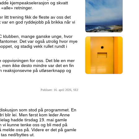
hadde kjempeakselerasjon og skvatt
 «alle» retninger.
 litt trening fikk de fleste av oss det
rt var en god ryddejobb på brikka når vi
C klubben, mange ganske unge, hvor
tsfantomer. Det var også utrolig hvor mye
hoppet, og stadig vekk rullet rundt i
 oppvisningen for oss. Det ble en mer
, men ikke desto mindre var det en fin
egen reaksjonsevne på utløserknapp og
Publisert: 16. april 2026, SEJ
ediskusjon som stod på programmet. En
dri blir lei. Men først kom leder Anne
ielag hadde tirsdag 19. mai gamle
 vi kunne tenke oss og bli med på
r å melde oss på. Videre er det på gamle
tas ned/byttes ut.