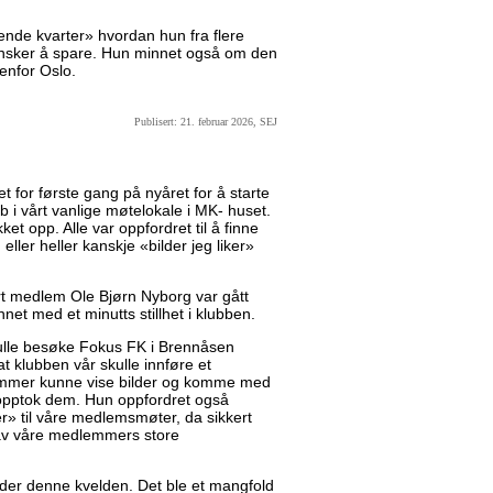
rerende kvarter» hvordan hun fra flere
 ønsker å spare. Hun minnet også om den
tenfor Oslo.
Publisert: 21. februar 2026, SEJ
 for første gang på nyåret for å starte
b i vårt vanlige møtelokale i MK- huset.
t opp. Alle var oppfordret til å finne
, eller heller kanskje «bilder jeg liker»
vårt medlem Ole Bjørn Nyborg var gått
nnet med et minutts stillhet i klubben.
ulle besøke Fokus FK i Brennåsen
at klubben vår skulle innføre et
lemmer kunne vise bilder og komme med
 opptok dem. Hun oppfordret også
» til våre medlemsmøter, da sikkert
av våre medlemmers store
der denne kvelden. Det ble et mangfold