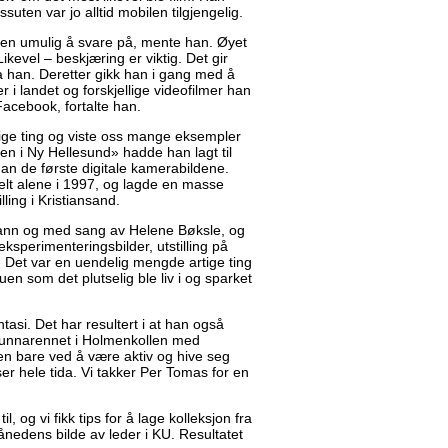
essuten var jo alltid mobilen tilgjengelig.
ten umulig å svare på, mente han. Øyet
kevel – beskjæring er viktig. Det gir
sa han. Deretter gikk han i gang med å
 i landet og forskjellige videofilmer han
acebook, fortalte han.
tige ting og viste oss mange eksempler
gen i Ny Hellesund» hadde han lagt til
an de første digitale kamerabildene.
lt alene i 1997, og lagde en masse
ling i Kristiansand.
r vann og med sang av Helene Bøksle, og
 eksperimenteringsbilder, utstilling på
r. Det var en uendelig mengde artige ting
uen som det plutselig ble liv i og sparket
asi. Det har resultert i at han også
 i unnarennet i Holmenkollen med
en bare ved å være aktiv og hive seg
er hele tida. Vi takker Per Tomas for en
l, og vi fikk tips for å lage kolleksjon fra
ånedens bilde av leder i KU. Resultatet