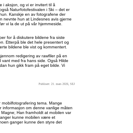
i aksjon, og vi er invitert til å
også Naturfotofestivalen i Ski – det er
a hun. Kanskje en av fotografene der
en nevnte hun at Lindesnes avis gjerne
 før vi la de ut på vår hjemmeside.
er for å diskutere bildene fra siste
en. Etterpå ble det hele presentert og
verte bildene ble vist og kommentert.
jennom redigering av rawfiler på en
vel vant med fra hans side. Også Hilde
dan hun gikk fram på eget bilde. Vi
Publisert: 21. mars 2026, SEJ
r mobilfotografering tema. Mange
mer informasjon om denne vanlige måten
var Magne; Han framholdt at mobilen var
ganger kunne mobilen være et
 noen ganger kunne den styre det