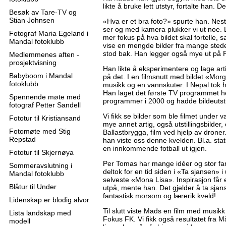
likte å bruke lett utstyr, fortalte han. D
Besøk av Tare-TV og
Stian Johnsen
«Hva er et bra foto?» spurte han. Nes
ser og med kamera plukker vi ut noe. Li
Fotograf Maria Egeland i
mer fokus på hva bildet skal fortelle, 
Mandal fotoklubb
vise en mengde bilder fra mange steder
stod bak. Han legger også mye ut på F
Medlemmenes aften -
prosjektvisning
Han likte å eksperimentere og lage ar
Babyboom i Mandal
på det. I en filmsnutt med bildet «Mor
fotoklubb
musikk og en vannskuter. I Nepal tok h
Han laget det første TV programmet he
Spennende møte med
programmer i 2000 og hadde bildeutstil
fotograf Petter Sandell
Vi fikk se bilder som ble filmet unde
Fototur til Kristiansand
mye annet artig, også utstillingsbilder,
Fotomøte med Stig
Ballastbrygga, film ved hjelp av drone
Repstad
han viste oss denne kvelden. Bl.a. stat
en innkommende fotball ut igjen.
Fototur til Skjernøya
Per Tomas har mange idéer og stor fant
Sommeravslutning i
deltok for en tid siden i «Ta sjansen»
Mandal fotoklubb
selveste «Mona Lisa». Inspirasjon får 
Blåtur til Under
utpå, mente han. Det gjelder å ta sjans
fantastisk morsom og lærerik kveld!
Lidenskap er blodig alvor
Til slutt viste Mads en film med musikk ti
Lista landskap med
Fokus FK. Vi fikk også resultatet fra M
modell