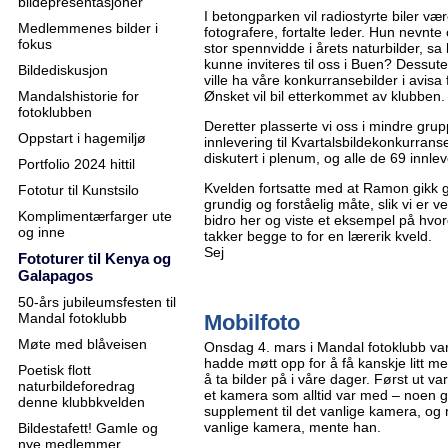
bildepresentasjoner
I betongparken vil radiostyrte biler være 
Medlemmenes bilder i
fotografere, fortalte leder. Hun nevnte 
fokus
stor spennvidde i årets naturbilder, s
kunne inviteres til oss i Buen? Dessut
Bildediskusjon
ville ha våre konkurransebilder i avisa
Mandalshistorie for
Ønsket vil bil etterkommet av klubben.
fotoklubben
Deretter plasserte vi oss i mindre grupp
Oppstart i hagemiljø
innlevering til Kvartalsbildekonkurrans
diskutert i plenum, og alle de 69 innle
Portfolio 2024 hittil
Kvelden fortsatte med at Ramon gikk g
Fototur til Kunstsilo
grundig og forståelig måte, slik vi er 
Komplimentærfarger ute
bidro her og viste et eksempel på hvor
og inne
takker begge to for en lærerik kveld.
Sej
Fototurer til Kenya og
Galapagos
50-års jubileumsfesten til
Mandal fotoklubb
Mobilfoto
Møte med blåveisen
Onsdag 4. mars i Mandal fotoklubb va
hadde møtt opp for å få kanskje litt 
Poetisk flott
å ta bilder på i våre dager. Først ut 
naturbildeforedrag
et kamera som alltid var med – noen 
denne klubbkvelden
supplement til det vanlige kamera, og
vanlige kamera, mente han.
Bildestafett! Gamle og
nye medlemmer