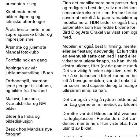
Finn det mobilkamera som passer deg b
presenterer seg
og redigeres best der, selv om det kan
Klubbmøte med
sensorstørrelsen er liten. En bør bruke
bilderedigering og
suverent enkelt å ta panoramabilder o
tekniske utfordringer
mobilkamera. HDR bilder er også bra 
automatikk som kan redde bildene for 
Årets første møte, med
Bird D og Arts Orakel var visst som o
supre spanske bilder og
med.
impresjonisme
Mobilen er også best til filming, mente
Årsmøte og julemøte i
eller selfiestang nødvendig. Et lurt tri
Mandal fotoklubb
en eventuelt satte den ned i sand eller
Portfolio nok en gang
virket som utløserknapp, sa han. Av eks
ekstra utløser, filter (av de gamle rund
Åpningen av vår
Det var viktig å holde objektivet rent.
jubileumsutstilling i Buen
For å se balansen i bildet kunne en ben
lett å bevege mobilen, var det enkelt
Orrhanespill, hvordan
for solen med capsen din og ta mange 
tjene penger til klubben,
utløseren inne, sa han.
og bilder fra Thailand
Malawi, Tanzania,
Det var også viktig å rydde i bildene p
Kvartalsbilder og NM
for. Lag gjerne en minnebok av bildene
bilder
Deretter var det Hildes tur til å vise os
Bilder fra India og
fra fugleplassen i Furulunden. Det var 
bildediskusjon
denne, mente hun. Hun viste bl.a. hvord
utsnitt av bildet.
Besøk hos Mandals nye
fotograf