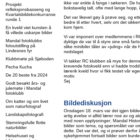
ikke var enkle å fange i søkeren. De 
Prosjekt
bokstavelig talt, ofte med lange hopp, i
refleksjonsbasseng og
Kvartalsbildekonkurranse
Det var likevel gøy å prøve seg, og etter
runde 1
bedre til etter hvert, selv om det sikke
kom hjem.
En kveld viet kunsten å
få villede uskarpe bilder
Vi var imponert over medlemmene i R
Mandal fotoklubbs
dyktige de var til å styre sine små far
fotoutstilling på
slike minibiler tåler av «juling» når de 
Lindesnes fyr
nedslaget.
Klubbmøte på Sjøboden
Vi takker RC klubben så mye for denne
krevende fotokveld enn vi hadde trodd
Pecha Kucha
lærerik kveld hvor vi fikk testet vår 
De 20 beste fra 2024
motiv.
Sej
Godt besøkt års- og
julemøte i Mandal
fotoklubb
Om katter og om livet
Bildediskusjon
som naturfotograf
Onsdagen 18. mars var det igjen bild
Landskapsfotografi
artig øvelse vi alltid lærer noe av og al
med noen opplysninger; Mandal Histor
Stemningsfulle flotte
bilder som tema, og spørsmålet var om
naturbilder
dette. Det var det, og vi prøver derfo
Helsehuset og
sykehjemmet fortsatt bilder som burde 