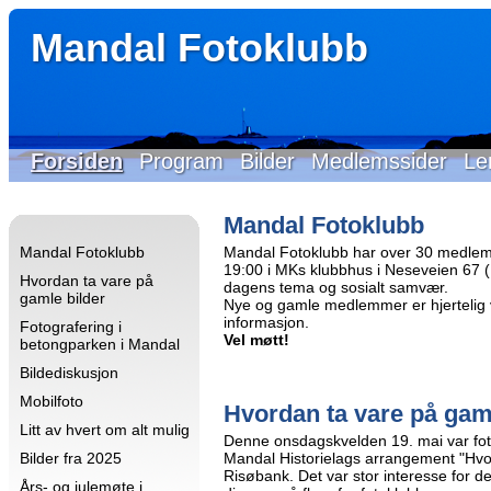
Mandal Fotoklubb
Forsiden
Program
Bilder
Medlemssider
Le
Mandal Fotoklubb
Mandal Fotoklubb
Mandal Fotoklubb har over 30 medlem
19:00 i MKs klubbhus i Neseveien 67 (Id
Hvordan ta vare på
dagens tema og sosialt samvær.
gamle bilder
Nye og gamle medlemmer er hjertelig 
informasjon.
Fotografering i
Vel møtt!
betongparken i Mandal
Bildediskusjon
Mobilfoto
Hvordan ta vare på gam
Litt av hvert om alt mulig
Denne onsdagskvelden 19. mai var fo
Bilder fra 2025
Mandal Historielags arrangement "Hvo
Risøbank. Det var stor interesse for 
Års- og julemøte i