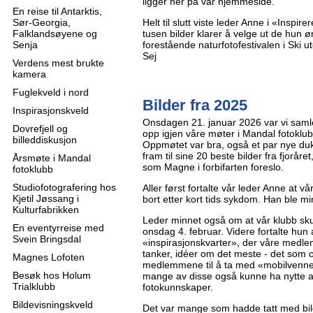
ligger her på vår hjemmeside.
En reise til Antarktis,
Sør-Georgia,
Helt til slutt viste leder Anne i «Inspi
Falklandsøyene og
tusen bilder klarer å velge ut de hun
Senja
forestående naturfotofestivalen i Ski u
Sej
Verdens mest brukte
kamera
Fuglekveld i nord
Bilder fra 2025
Inspirasjonskveld
Onsdagen 21. januar 2026 var vi samlet
Dovrefjell og
opp igjen våre møter i Mandal fotoklub
billeddiskusjon
Oppmøtet var bra, også et par nye dukke
fram til sine 20 beste bilder fra fjoråret
Årsmøte i Mandal
som Magne i forbifarten foreslo.
fotoklubb
Studiofotografering hos
Aller først fortalte vår leder Anne at 
Kjetil Jøssang i
bort etter kort tids sykdom. Han ble mi
Kulturfabrikken
Leder minnet også om at vår klubb sk
En eventyrreise med
onsdag 4. februar. Videre fortalte hun 
Svein Bringsdal
«inspirasjonskvarter», der våre med
tanker, idéer om det meste - det som
Magnes Lofoten
medlemmene til å ta med «mobilvenner
Besøk hos Holum
mange av disse også kunne ha nytte 
Trialklubb
fotokunnskaper.
Bildevisningskveld
Det var mange som hadde tatt med bil