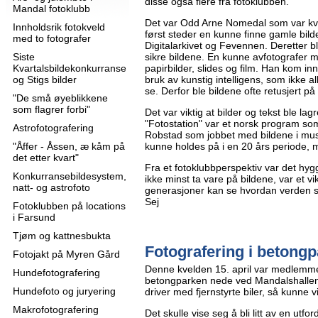
disse også flere fra fotoklubben.
Mandal fotoklubb
Det var Odd Arne Nomedal som var kv
Innholdsrik fotokveld
først steder en kunne finne gamle bilde
med to fotografer
Digitalarkivet og Fevennen. Deretter bl
Siste
sikre bildene. En kunne avfotografer 
Kvartalsbildekonkurranse
papirbilder, slides og film. Han kom in
og Stigs bilder
bruk av kunstig intelligens, som ikke allti
se. Derfor ble bildene ofte retusjert p
"De små øyeblikkene
som flagrer forbi"
Det var viktig at bilder og tekst ble l
"Fotostation" var et norsk program som
Astrofotografering
Robstad som jobbet med bildene i musé
"Åffer - Åssen, æ kåm på
kunne holdes på i en 20 års periode, 
det etter kvart"
Fra et fotoklubbperspektiv var det hygge
Konkurransebildesystem,
ikke minst ta vare på bildene, var et vik
natt- og astrofoto
generasjoner kan se hvordan verden så
Sej
Fotoklubben på locations
i Farsund
Tjøm og kattnesbukta
Fotografering i betongp
Fotojakt på Myren Gård
Denne kvelden 15. april var medlemme
Hundefotografering
betongparken nede ved Mandalshallen
Hundefoto og juryering
driver med fjernstyrte biler, så kunne v
Makrofotografering
Det skulle vise seg å bli litt av en utfo