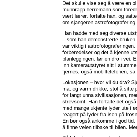
Det skulle vise seg å være en bl
munnrapp herremann som foredro
vært lærer, fortalte han, og satt
om sjangeren astrofotografering 
Han hadde med seg diverse utsty
– som han demonstrerte bruken a
var viktig i astrofotograferingen
forberedelser og det å kjenne utst
planleggingen, før en dro i vei. 
inn kamerautstyret sitt i stumm
fjernes, også mobiltelefonen, sa
Lokasjonen – hvor vil du dra? S
mat og varm drikke, stol å sitte 
for langt unna sivilisasjonen, me
strevsomt. Han fortalte det ogs
med mange ukjente lyder ute i 
reagert på lyder fra isen på fros
En bør også ankomme i god tid.
å finne veien tilbake til bilen. Men