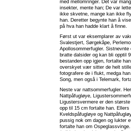
med mellomringer. Det var mange
insekter, mente han; De var lette 
ikke skvetne, mange kan ikke fly
han. Deretter begynte han å vis
på hva han hadde klart å finne.
Først ut var eksemplarer av vak
Svalestjert, Sørgekåpe, Perlem
Apollosommerfugler. Sistnevnte e
bratte dalsider og kan bli opptil
bestanden opp igjen, fortalte han. 
overskyet vær sitter de helt still
fotografere de i flukt, medga han
Song, men også i Telemark, forta
Neste var nattsommerfugler. Her 
Nattpåfugløye, Ligustersommer
Ligustersvermere er den største
opp til 15 cm fortalte han. Eller
Kveldspåfugløye og Nattpåfugløye
pussig nok om dagen og lukter ett
fortalte han om Ospeglassvinge.