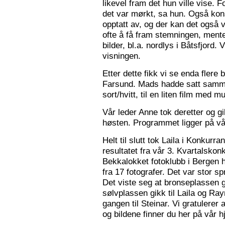
likevel fram det hun ville vise. 
det var mørkt, sa hun. Også konse
opptatt av, og der kan det også v
ofte å få fram stemningen, mente
bilder, bl.a. nordlys i Båtsfjord.
visningen.
Etter dette fikk vi se enda flere b
Farsund. Mads hadde satt sammen
sort/hvitt, til en liten film med mu
Vår leder Anne tok deretter og 
høsten. Programmet ligger på v
Helt til slutt tok Laila i Konkurr
resultatet fra vår 3. Kvartalsko
Bekkalokket fotoklubb i Bergen h
fra 17 fotografer. Det var stor sp
Det viste seg at bronseplassen gi
sølvplassen gikk til Laila og Ra
gangen til Steinar. Vi gratulerer 
og bildene finner du her på vår 