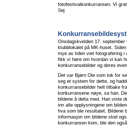
fotofestivalkonkurransen. Vi grat
Sej
Konkurransebildesyste
Onsdagskvelden 17. september va
klubblokalet på MK-huset. Siden 
mye av tiden viet fotografering i
fikk vi høre om hvordan vi kan h
konkurransebilder og deres even
Det var Bjørn Ole som tok for s
seg et system for dette, og hadd
konkurransebilder helt tilbake fr
konkurransene nøye, sa han. Det v
bildene å delta med. Han viste de
inn alle opplysningene om bilden
hva som ble resultatet. Bildene bl
informasjon om bildene stod også
konkurransen kom, ble den også l