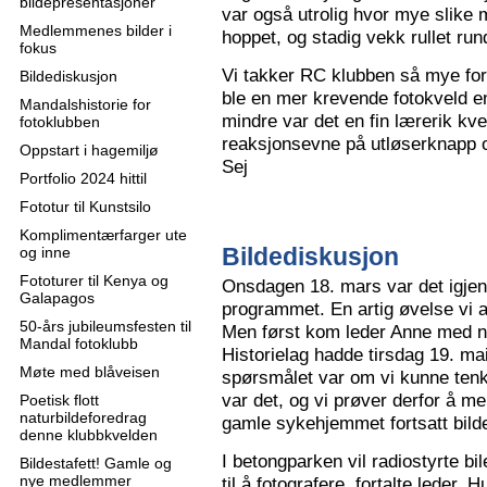
bildepresentasjoner
var også utrolig hvor mye slike m
Medlemmenes bilder i
hoppet, og stadig vekk rullet run
fokus
Vi takker RC klubben så mye for
Bildediskusjon
ble en mer krevende fotokveld e
Mandalshistorie for
mindre var det en fin lærerik kve
fotoklubben
reaksjonsevne på utløserknapp 
Oppstart i hagemiljø
Sej
Portfolio 2024 hittil
Fototur til Kunstsilo
Komplimentærfarger ute
Bildediskusjon
og inne
Fototurer til Kenya og
Onsdagen 18. mars var det igjen
Galapagos
programmet. En artig øvelse vi all
50-års jubileumsfesten til
Men først kom leder Anne med n
Mandal fotoklubb
Historielag hadde tirsdag 19. ma
Møte med blåveisen
spørsmålet var om vi kunne tenk
var det, og vi prøver derfor å me
Poetisk flott
naturbildeforedrag
gamle sykehjemmet fortsatt bild
denne klubbkvelden
I betongparken vil radiostyrte bil
Bildestafett! Gamle og
nye medlemmer
til å fotografere, fortalte leder.