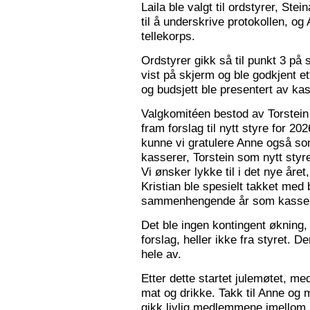
Laila ble valgt til ordstyrer, Stei
til å underskrive protokollen, o
tellekorps.
Ordstyrer gikk så til punkt 3 på
vist på skjerm og ble godkjent et
og budsjett ble presentert av kas
Valgkomitéen bestod av Torstein 
fram forslag til nytt styre for 2
kunne vi gratulere Anne også s
kasserer, Torstein som nytt sty
Vi ønsker lykke til i det nye åre
Kristian ble spesielt takket med 
sammenhengende år som kasser
Det ble ingen kontingent økning,
forslag, heller ikke fra styret. 
hele av.
Etter dette startet julemøtet, m
mat og drikke. Takk til Anne og 
gikk livlig medlemmene imellom, o