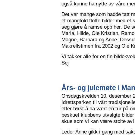
også kunne ha nytte av våre me
Det var mange som hadde tatt me
et mangfold flotte bilder med et
seg gjøre å ramse opp her. De so
Maria, Hilde, Ole Kristian, Ramo
Magne, Barbara og Anne. Dessut
Makrellstimen fra 2002 og Ole Kri
Vi takker alle for en fin bildekve
Sej
Års- og julemøte i Ma
Onsdagskvelden 10. desember 202
Idrettsparken til vårt tradisjonel
etter først å ha vært en tur på 
beskuet klubbens utvalgte bilder
skue som vi kan være stolte av!
Leder Anne gikk i gang med saksl