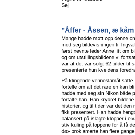
Sej
"Åffer - Åssen, æ kåm 
Mange hadde møtt opp denne ons
med seg bildevisningen til Ingva
først nevnte leder Anne litt om b
og om utstillingsbildene vi forts
var at det var solgt 62 bilder ti
presenterte hun kveldens foredr
På klingende venneslamål satte 
fortelle om alt det rare en kan bl
hadde med seg sin Nikon både på 
fortalte han. Han krydret bild
historier, og til tider var det de
fikk presentert. Han hadde hengt
balansert på islagte klopper i elv
stiv kuling på toppene for å få de
dø» proklamerte han flere gange