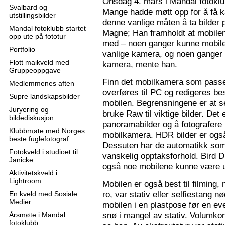
Onsdag 4. mars i Mandal fotoklu
Svalbard og
Mange hadde møtt opp for å få k
utstillingsbilder
denne vanlige måten å ta bilder p
Mandal fotoklubb startet
Magne; Han framholdt at mobilen
opp ute på fototur
med – noen ganger kunne mobilen
Portfolio
vanlige kamera, og noen ganger 
Flott maikveld med
kamera, mente han.
Gruppeoppgave
Finn det mobilkamera som passer
Medlemmenes aften
overføres til PC og redigeres bes
Supre landskapsbilder
mobilen. Begrensningene er at se
Juryering og
bruke Raw til viktige bilder. Det
bildediskusjon
panoramabilder og å fotografere
Klubbmøte med Norges
mobilkamera. HDR bilder er ogs
beste fuglefotograf
Dessuten har de automatikk som 
Fotokveld i studioet til
vanskelig opptaksforhold. Bird D
Janicke
også noe mobilene kunne være u
Aktivitetskveld i
Lightroom
Mobilen er også best til filming,
ro, var stativ eller selfiestang nø
En kveld med Sosiale
Medier
mobilen i en plastpose før en eve
snø i mangel av stativ. Volumkon
Årsmøte i Mandal
fotoklubb