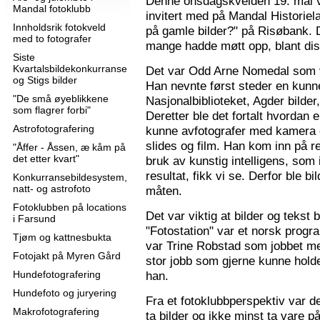
Denne onsdagskvelden 19. mai 
Mandal fotoklubb
invitert med på Mandal Historie
Innholdsrik fotokveld
på gamle bilder?" på Risøbank. D
med to fotografer
mange hadde møtt opp, blant diss
Siste
Kvartalsbildekonkurranse
Det var Odd Arne Nomedal som v
og Stigs bilder
Han nevnte først steder en kunne
"De små øyeblikkene
Nasjonalbiblioteket, Agder bilder
som flagrer forbi"
Deretter ble det fortalt hvordan 
Astrofotografering
kunne avfotografer med kamera e
slides og film. Han kom inn på r
"Åffer - Åssen, æ kåm på
det etter kvart"
bruk av kunstig intelligens, som ik
resultat, fikk vi se. Derfor ble b
Konkurransebildesystem,
natt- og astrofoto
måten.
Fotoklubben på locations
Det var viktig at bilder og tekst
i Farsund
"Fotostation" var et norsk prog
Tjøm og kattnesbukta
var Trine Robstad som jobbet me
Fotojakt på Myren Gård
stor jobb som gjerne kunne holde
Hundefotografering
han.
Hundefoto og juryering
Fra et fotoklubbperspektiv var de
Makrofotografering
ta bilder og ikke minst ta vare på