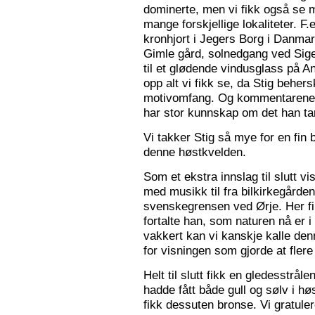
dominerte, men vi fikk også se m
mange forskjellige lokaliteter. F.
kronhjort i Jegers Borg i Danmark
Gimle gård, solnedgang ved Sigers
til et glødende vindusglass på A
opp alt vi fikk se, da Stig beher
motivomfang. Og kommentarene 
har stor kunnskap om det han tar
Vi takker Stig så mye for en fin 
denne høstkvelden.
Som et ekstra innslag til slutt vis
med musikk til fra bilkirkegården
svenskegrensen ved Ørje. Her fin
fortalte han, som naturen nå er i
vakkert kan vi kanskje kalle den
for visningen som gjorde at flere f
Helt til slutt fikk en gledesstrå
hadde fått både gull og sølv i hø
fikk dessuten bronse. Vi gratuler