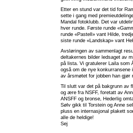
Etter en stund var det tid for Ra
sette i gang med premieutdelinge
Mandal fotoklubb. Det var utdeli
hver runde. Første runde «Gamm
runde «Pastell» vant Hilde, tred
siste runde «Landskap» vant Hele
Avsløringen av sammenlagt resul
deltakernes bilder ledsaget av m
på lista. Vi gratulerer Laila som
også om de nye konkurransene i
av årsmøtet for jobben han gjør
Til slutt var det på bakgrunn av fl
og ære fra NSFF, foretatt av Ann
ANSFF og bronse, Hederlig omtale
Sølv gikk til Torstein og Anne se
pluss en internasjonal plakett som
alle de heldige!
Sej