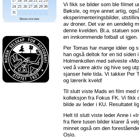
17
18
19
20
21
22
23
Vi fikk se bilder som ble filmet
24
25
26
27
28
29
30
Bøksle, og mye annet artig, også 
31
eksperimenteringsbilder, utstilli
Musen over dato
av droner. Det var en uendelig m
denne kvelden. Bl.a. statuen som 
en innkommende fotball ut igjen.
Per Tomas har mange idéer og stor
han også deltok for en tid siden 
Holmenkollen med selveste «Mona
ved å være aktiv og hive seg utp
sjanser hele tida. Vi takker Per
og lærerik kveld!
Til slutt viste Mads en film med m
kolleksjon fra Fokus FK. Vi fikk
bilde av leder i KU. Resultatet l
Helt til slutt viste leder Anne i
fra flere tusen bilder klarer å v
minnet også om den forestående n
Oslo.