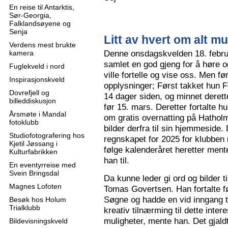
En reise til Antarktis,
Sør-Georgia,
Falklandsøyene og
Senja
Litt av hvert om alt mu
Verdens mest brukte
Denne onsdagskvelden 18. februa
kamera
samlet en god gjeng for å høre
Fuglekveld i nord
ville fortelle og vise oss. Men 
Inspirasjonskveld
opplysninger; Først takket hun F
Dovrefjell og
14 dager siden, og minnet derette
billeddiskusjon
før 15. mars. Deretter fortalte hu
Årsmøte i Mandal
om gratis overnatting på Hatholm
fotoklubb
bilder derfra til sin hjemmeside.
Studiofotografering hos
regnskapet for 2025 for klubben
Kjetil Jøssang i
følge kalenderåret heretter ment
Kulturfabrikken
han til.
En eventyrreise med
Svein Bringsdal
Da kunne leder gi ord og bilder t
Magnes Lofoten
Tomas Govertsen. Han fortalte fø
Søgne og hadde en vid inngang til
Besøk hos Holum
Trialklubb
kreativ tilnærming til dette inter
muligheter, mente han. Det gjaldt
Bildevisningskveld