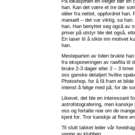
På lokasjonen en velger bør en 
han. Kan det være et tre der som
idéer fra nettet, oppfordret han.
manuelt – det var viktig, sa han.
han. Han benyttet seg også av st
priser på utstyr ble det også, e
En laser til å sikte inn motivet k
han.
Mesteparten av tiden brukte han 
fra eksponeringen av rawfila til 
bruke 2-3 dager eller 2 – 3 timer
oss ganske detaljert hvilke spak
Photoshop, for å få fram et bil
intenst å følge med på, for de so
Likevel, det ble en interessant 
astrofotografering, men kanskje l
oss og fortalte noe om de mange f
kjent for. Tror kanskje at flere e
Til slutt takket leder vår foredr
vegne av klubben.