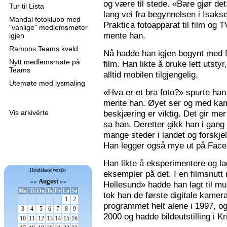
og være til stede. «Bare gjør de
Tur til Lista
lang vei fra begynnelsen i Isaks
Mandal fotoklubb med
Praktica fotoapparat til film og 
"vanlige" medlemsmøter
mente han.
igjen
Ramons Teams kveld
Nå hadde han igjen begynt med f
Nytt medlemsmøte på
film. Han likte å bruke lett utsty
Teams
alltid mobilen tilgjengelig.
Utemøte med lysmaling
«Hva er et bra foto?» spurte han
mente han. Øyet ser og med kame
Vis arkivérte
beskjæring er viktig. Det gir mer 
sa han. Deretter gikk han i gang
mange steder i landet og forskjel
Han legger også mye ut på Faceb
Han likte å eksperimentere og la
Hendelsesoversikt
eksempler på det. I en filmsnutt
««
August
»»
Hellesund» hadde han lagt til mu
Ma
Ti
On
To
Fr
Lø
Sø
tok han de første digitale kamer
1
2
programmet helt alene i 1997, 
3
4
5
6
7
8
9
2000 og hadde bildeutstilling i K
10
11
12
13
14
15
16