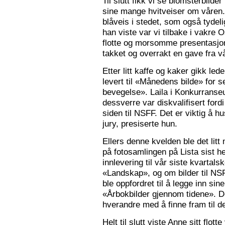
Til slutt fikk vi se blomsterbilde
sine mange hvitveiser om våren.
blåveis i stedet, som også tydelig
han viste var vi tilbake i vakre 
flotte og morsomme presentasjon
takket og overrakt en gave fra vå
Etter litt kaffe og kaker gikk le
levert til «Månedens bilde» for
bevegelse». Laila i Konkurranseut
dessverre var diskvalifisert ford
siden til NSFF. Det er viktig å h
jury, presiserte hun.
Ellers denne kvelden ble det litt
på fotosamlingen på Lista sist h
innlevering til vår siste kvarta
«Landskap», og om bilder til N
ble oppfordret til å legge inn sine
«Årbokbilder gjennom tidene». D
hverandre med å finne fram til d
Helt til slutt viste Anne sitt flott