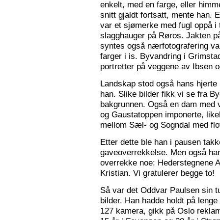
enkelt, med en farge, eller himme
snitt gjaldt fortsatt, mente han. 
var et sjømerke med fugl oppå i 
slagghauger på Røros. Jakten på 
syntes også nærfotografering var
farger i is. Byvandring i Grimst
portretter på veggene av Ibsen 
Landskap stod også hans hjerte n
han. Slike bilder fikk vi se fra 
bakgrunnen. Også en dam med va
og Gaustatoppen imponerte, like
mellom Sæl- og Sogndal med flot
Etter dette ble han i pausen tak
gaveoverrekkelse. Men også ha
overrekke noe: Hederstegnene A
Kristian. Vi gratulerer begge to!
Så var det Oddvar Paulsen sin tur
bilder. Han hadde holdt på leng
127 kamera, gikk på Oslo reklam