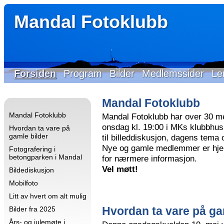
Mandal Fotoklubb
Forsiden
Program
Bilder
Medlemssider
Le
Mandal Fotoklubb
Mandal Fotoklubb
Mandal Fotoklubb har over 30 m
onsdag kl. 19:00 i MKs klubbhus 
Hvordan ta vare på
gamle bilder
til billeddiskusjon, dagens tema
Nye og gamle medlemmer er hjer
Fotografering i
betongparken i Mandal
for nærmere informasjon.
Vel møtt!
Bildediskusjon
Mobilfoto
Litt av hvert om alt mulig
Hvordan ta vare på ga
Bilder fra 2025
Års- og julemøte i