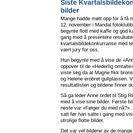
Siste Kvartalsbildeko
bilder
Mange hadde møtt opp for å få m
12. november i Mandal fotoklubbs
begynte flott med kaffe og god k
gang med å presentere resultaten
kvartalsbildekonkurranse med 
vært jury for oss.
Hun begynte med å vise de «Anta
oppover til de «Hederlig omtalte» 
viste seg da at Magne fikk bron
og Helene erobret gullplassen. V
resultatlisten og bildene finner 
Så ga leder Anne ordet til Stig 
med å vise sine bilder. Første b
neste var «Følger du med nå?».
satt før han satte i gang med vi
utrolige flotte bilder.
Det var vel bildene av de mange 