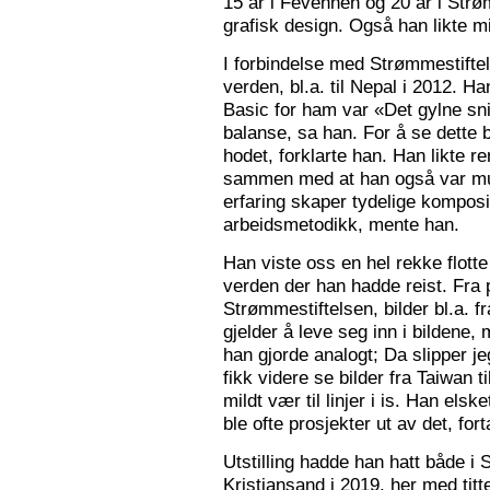
15 år i Fevennen og 20 år i Strø
grafisk design. Også han likte mi
I forbindelse med Strømmestiftel
verden, bl.a. til Nepal i 2012. 
Basic for ham var «Det gylne snitt
balanse, sa han. For å se dette b
hodet, forklarte han. Han likte re
sammen med at han også var mus
erfaring skaper tydelige kompos
arbeidsmetodikk, mente han.
Han viste oss en hel rekke flotte
verden der han hadde reist. Fra p
Strømmestiftelsen, bilder bl.a. f
gjelder å leve seg inn i bildene,
han gjorde analogt; Da slipper j
fikk videre se bilder fra Taiwan t
mildt vær til linjer i is. Han elsk
ble ofte prosjekter ut av det, fort
Utstilling hadde han hatt både i 
Kristiansand i 2019, her med tit