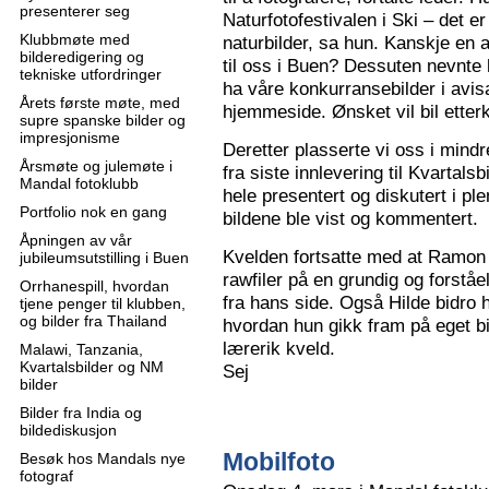
presenterer seg
Naturfotofestivalen i Ski – det e
Klubbmøte med
naturbilder, sa hun. Kanskje en 
bilderedigering og
til oss i Buen? Dessuten nevnte 
tekniske utfordringer
ha våre konkurransebilder i avisa
Årets første møte, med
hjemmeside. Ønsket vil bil ette
supre spanske bilder og
impresjonisme
Deretter plasserte vi oss i mindr
Årsmøte og julemøte i
fra siste innlevering til Kvartals
Mandal fotoklubb
hele presentert og diskutert i pl
Portfolio nok en gang
bildene ble vist og kommentert.
Åpningen av vår
Kvelden fortsatte med at Ramon 
jubileumsutstilling i Buen
rawfiler på en grundig og forståe
Orrhanespill, hvordan
fra hans side. Også Hilde bidro 
tjene penger til klubben,
og bilder fra Thailand
hvordan hun gikk fram på eget bi
lærerik kveld.
Malawi, Tanzania,
Kvartalsbilder og NM
Sej
bilder
Bilder fra India og
bildediskusjon
Mobilfoto
Besøk hos Mandals nye
fotograf