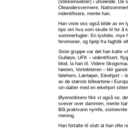
(stikkeinsekter) i utseende. De s
Oleandersvermere. Nattsommerfu
indentifisere, mente han.
Han viste oss også bilde av en l
tips om hva som skulle til for 
sommerfugler: En lysfelle, mye f
feromoner, og hjelp fra fagfolk el
Siste gruppe var det han kalte «
Gulløye, UFK – uidentifisert, fl
blod, la han til. Videre Skogsma
høsten, Vortebiteren – blir gansk
følehorn, Lærløper, Eikehjort – l
av de største billeartene i Euro
sin datter med en eikehjort sitt
Øyenstikkere fikk vi også se, de
svever over dammen, mente han.
Blå praktvann nymfe, sistnevnte 
mening.
Han fortalte til slutt at han ofte 