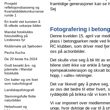
framtidige generasjoner kan se h
Prosjekt
refleksjonsbasseng og
Sej
Kvartalsbildekonkurranse
runde 1
En kveld viet kunsten å
få villede uskarpe bilder
Fotografering i beton
Mandal fotoklubbs
Denne kvelden 15. april var me
fotoutstilling på
Lindesnes fyr
plass i betongparken nede ved M
RC klubben, som driver med fjern
Klubbmøte på Sjøboden
oss på actionbilder.
Pecha Kucha
De 20 beste fra 2024
Det skulle vise seg å bli litt av 
bilene slett ikke var enkle å fa
Godt besøkt års- og
julemøte i Mandal
kjempeakselerasjon og skvatt bok
fotoklubb
hopp, i «alle» retninger.
Om katter og om livet
som naturfotograf
Det var likevel gøy å prøve seg, o
av oss det bedre til etter hvert,
Landskapsfotografi
ryddejobb på brikka når vi kom 
Stemningsfulle flotte
naturbilder
Vi var imponert over medlemme
Helsehuset og
unge, hvor dyktige de var til å s