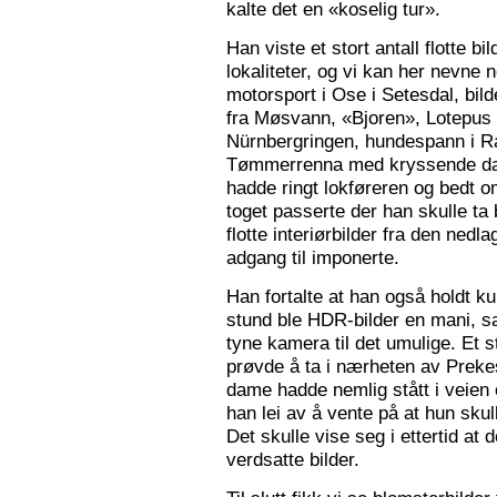
kalte det en «koselig tur».
Han viste et stort antall flotte bi
lokaliteter, og vi kan her nevne
motorsport i Ose i Setesdal, bilde
fra Møsvann, «Bjoren», Lotepus p
Nürnbergringen, hundespann i Ra
Tømmerrenna med kryssende damp
hadde ringt lokføreren og bedt 
toget passerte der han skulle ta 
flotte interiørbilder fra den nedl
adgang til imponerte.
Han fortalte at han også holdt ku
stund ble HDR-bilder en mani, sa
tyne kamera til det umulige. Et 
prøvde å ta i nærheten av Prekes
dame hadde nemlig stått i veien o
han lei av å vente på at hun skulle
Det skulle vise seg i ettertid at 
verdsatte bilder.