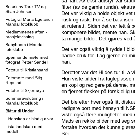
sa han. Av ekstrautstyr var stati
filter (av de gamle runde), ekstr
Besøk av Tare-TV og
Stian Johnsen
Det var viktig å holde objektive
rusk og rask. For å se balansen 
Fotograf Maria Egeland i
Mandal fotoklubb
et rutenett. Siden det var lett å
komponere bildet, mente han. S
Medlemmenes aften -
prosjektvisning
ta mange bilder. Det gjøres ved 
Babyboom i Mandal
Det var også viktig å rydde i bil
fotoklubb
hadde bruk for. Lag gjerne en mi
Spennende møte med
han.
fotograf Petter Sandell
Fototur til Kristiansand
Deretter var det Hildes tur til å 
Fotomøte med Stig
Hun viste bilder fra fugleplassen
Repstad
en kopi og redigere på denne, me
Fototur til Skjernøya
en fjernet flekker på forskjellig ut
Sommeravslutning i
Det ble etter hver også litt disk
Mandal fotoklubb
redigere bort med hensyn til N
Blåtur til Under
viste også flere muligheter med re
Lidenskap er blodig alvor
Mads en rekke bilder med seg sel
Lista landskap med
fortalte hvordan det kunne gjøre
modell
Sej