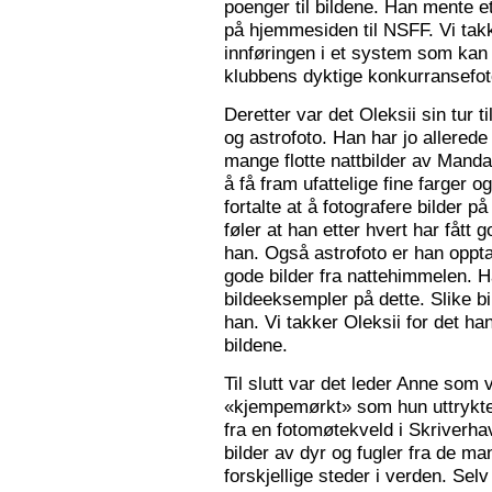
poenger til bildene. Han mente e
på hjemmesiden til NSFF. Vi tak
innføringen i et system som kan
klubbens dyktige konkurransefot
Deretter var det Oleksii sin tur ti
og astrofoto. Han har jo allered
mange flotte nattbilder av Mandal 
å få fram ufattelige fine farger og
fortalte at å fotografere bilder 
føler at han etter hvert har fått g
han. Også astrofoto er han opptat
gode bilder fra nattehimmelen. 
bildeeksempler på dette. Slike b
han. Vi takker Oleksii for det ha
bildene.
Til slutt var det leder Anne som v
«kjempemørkt» som hun uttrykte 
fra en fotomøtekveld i Skriverha
bilder av dyr og fugler fra de ma
forskjellige steder i verden. Sel