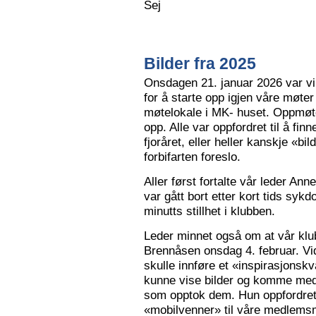
Sej
Bilder fra 2025
Onsdagen 21. januar 2026 var vi 
for å starte opp igjen våre møter
møtelokale i MK- huset. Oppmøte
opp. Alle var oppfordret til å finn
fjoråret, eller heller kanskje «bi
forbifarten foreslo.
Aller først fortalte vår leder A
var gått bort etter kort tids sy
minutts stillhet i klubben.
Leder minnet også om at vår klu
Brennåsen onsdag 4. februar. Vid
skulle innføre et «inspirasjons
kunne vise bilder og komme med 
som opptok dem. Hun oppfordret
«mobilvenner» til våre medlemsm