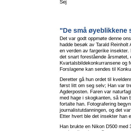
Sej
"De små øyeblikkene s
Det var godt oppmøte denne ons
hadde besøk av Tarald Reinholt 
en verden av fargerike insekter.
det snart forestående årsmøtet, o
Kvartalsbildekonkurransene og f
Forslagene kan sendes til Konku
Deretter gå hun ordet til kvelden
først litt om seg selv; Han var tr
Agderposten. Faren var naturfa
med hage i skogkanten, så han ble
fortalte han. Fotografering begy
journalistutdanningen, og det var
Etter hvert ble det insekter han e
Han brukte en Nikon D500 med 3