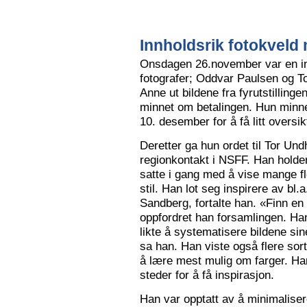
Innholdsrik fotokveld 
Onsdagen 26.november var en in
fotografer; Oddvar Paulsen og To
Anne ut bildene fra fyrutstillinge
minnet om betalingen. Hun minne
10. desember for å få litt oversik
Deretter ga hun ordet til Tor Un
regionkontakt i NSFF. Han holder t
satte i gang med å vise mange flot
stil. Han lot seg inspirere av bl
Sandberg, fortalte han. «Finn en
oppfordret han forsamlingen. Han
likte å systematisere bildene sin
sa han. Han viste også flere sort
å lære mest mulig om farger. Han l
steder for å få inspirasjon.
Han var opptatt av å minimalise