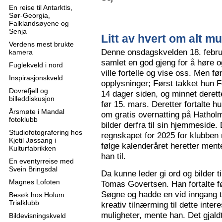
En reise til Antarktis,
Sør-Georgia,
Falklandsøyene og
Senja
Litt av hvert om alt mu
Verdens mest brukte
Denne onsdagskvelden 18. februa
kamera
samlet en god gjeng for å høre
Fuglekveld i nord
ville fortelle og vise oss. Men 
Inspirasjonskveld
opplysninger; Først takket hun F
Dovrefjell og
14 dager siden, og minnet derette
billeddiskusjon
før 15. mars. Deretter fortalte hu
Årsmøte i Mandal
om gratis overnatting på Hatholm
fotoklubb
bilder derfra til sin hjemmeside.
Studiofotografering hos
regnskapet for 2025 for klubben
Kjetil Jøssang i
følge kalenderåret heretter ment
Kulturfabrikken
han til.
En eventyrreise med
Svein Bringsdal
Da kunne leder gi ord og bilder t
Magnes Lofoten
Tomas Govertsen. Han fortalte fø
Søgne og hadde en vid inngang til
Besøk hos Holum
Trialklubb
kreativ tilnærming til dette inter
muligheter, mente han. Det gjaldt
Bildevisningskveld