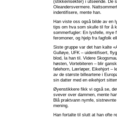
(stikkeinsekter) i utseende. De s
Oleandersvermere. Nattsommerfu
indentifisere, mente han.
Han viste oss også bilde av en l
tips om hva som skulle til for 
sommerfugler: En lysfelle, mye f
feromoner, og hjelp fra fagfolk el
Siste gruppe var det han kalte «
Gulløye, UFK – uidentifisert, fl
blod, la han til. Videre Skogsma
høsten, Vortebiteren – blir gansk
følehorn, Lærløper, Eikehjort – l
av de største billeartene i Euro
sin datter med en eikehjort sitt
Øyenstikkere fikk vi også se, de
svever over dammen, mente han.
Blå praktvann nymfe, sistnevnte 
mening.
Han fortalte til slutt at han ofte 