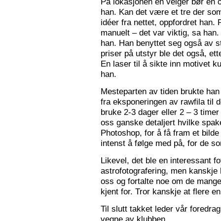
På lokasjonen en velger bør en 
han. Kan det være et tre der som
idéer fra nettet, oppfordret han.
manuelt – det var viktig, sa han.
han. Han benyttet seg også av st
priser på utstyr ble det også, e
En laser til å sikte inn motivet k
han.
Mesteparten av tiden brukte han 
fra eksponeringen av rawfila til 
bruke 2-3 dager eller 2 – 3 timer
oss ganske detaljert hvilke spak
Photoshop, for å få fram et bil
intenst å følge med på, for de so
Likevel, det ble en interessant 
astrofotografering, men kanskje l
oss og fortalte noe om de mange f
kjent for. Tror kanskje at flere e
Til slutt takket leder vår foredr
vegne av klubben.