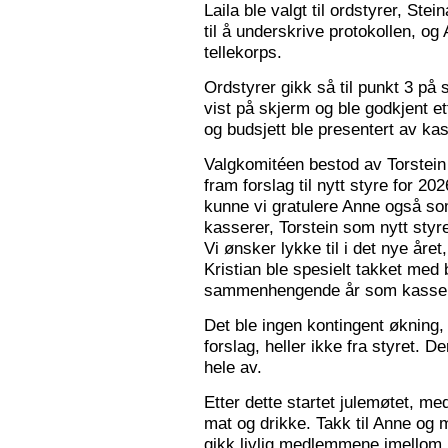
Laila ble valgt til ordstyrer, Stei
til å underskrive protokollen, o
tellekorps.
Ordstyrer gikk så til punkt 3 på
vist på skjerm og ble godkjent et
og budsjett ble presentert av kas
Valgkomitéen bestod av Torstein 
fram forslag til nytt styre for 2
kunne vi gratulere Anne også s
kasserer, Torstein som nytt sty
Vi ønsker lykke til i det nye åre
Kristian ble spesielt takket med 
sammenhengende år som kasser
Det ble ingen kontingent økning,
forslag, heller ikke fra styret. 
hele av.
Etter dette startet julemøtet, m
mat og drikke. Takk til Anne og 
gikk livlig medlemmene imellom, o