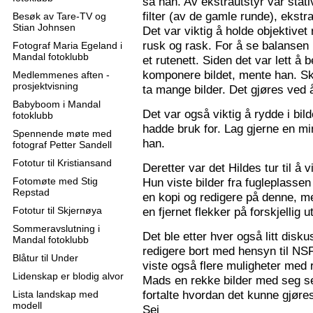
sa han. Av ekstrautstyr var stati
filter (av de gamle runde), ekstr
Besøk av Tare-TV og
Stian Johnsen
Det var viktig å holde objektive
rusk og rask. For å se balansen 
Fotograf Maria Egeland i
Mandal fotoklubb
et rutenett. Siden det var lett å
komponere bildet, mente han. S
Medlemmenes aften -
prosjektvisning
ta mange bilder. Det gjøres ved 
Babyboom i Mandal
Det var også viktig å rydde i bil
fotoklubb
hadde bruk for. Lag gjerne en mi
Spennende møte med
han.
fotograf Petter Sandell
Fototur til Kristiansand
Deretter var det Hildes tur til å 
Fotomøte med Stig
Hun viste bilder fra fugleplassen
Repstad
en kopi og redigere på denne, me
Fototur til Skjernøya
en fjernet flekker på forskjellig ut
Sommeravslutning i
Det ble etter hver også litt disk
Mandal fotoklubb
redigere bort med hensyn til N
Blåtur til Under
viste også flere muligheter med re
Lidenskap er blodig alvor
Mads en rekke bilder med seg sel
fortalte hvordan det kunne gjøre
Lista landskap med
modell
Sej