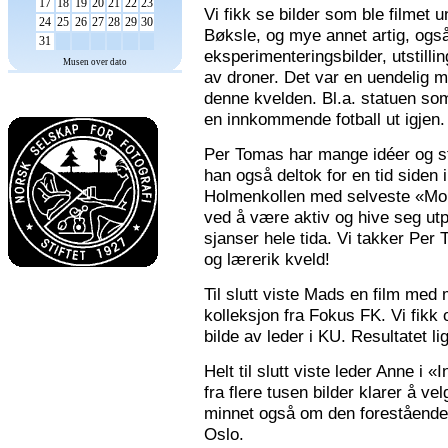
17
18
19
20
21
22
23
Vi fikk se bilder som ble filmet
24
25
26
27
28
29
30
Bøksle, og mye annet artig, også 
31
eksperimenteringsbilder, utstilli
Musen over dato
av droner. Det var en uendelig m
denne kvelden. Bl.a. statuen som 
en innkommende fotball ut igjen.
Per Tomas har mange idéer og stor
han også deltok for en tid siden 
Holmenkollen med selveste «Mona
ved å være aktiv og hive seg utp
sjanser hele tida. Vi takker Per
og lærerik kveld!
Til slutt viste Mads en film med m
kolleksjon fra Fokus FK. Vi fikk
bilde av leder i KU. Resultatet l
Helt til slutt viste leder Anne i
fra flere tusen bilder klarer å v
minnet også om den forestående n
Oslo.