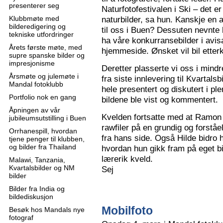
presenterer seg
Naturfotofestivalen i Ski – det e
Klubbmøte med
naturbilder, sa hun. Kanskje en 
bilderedigering og
til oss i Buen? Dessuten nevnte 
tekniske utfordringer
ha våre konkurransebilder i avisa
Årets første møte, med
hjemmeside. Ønsket vil bil ette
supre spanske bilder og
impresjonisme
Deretter plasserte vi oss i mindr
Årsmøte og julemøte i
fra siste innlevering til Kvartals
Mandal fotoklubb
hele presentert og diskutert i pl
Portfolio nok en gang
bildene ble vist og kommentert.
Åpningen av vår
Kvelden fortsatte med at Ramon 
jubileumsutstilling i Buen
rawfiler på en grundig og forståe
Orrhanespill, hvordan
fra hans side. Også Hilde bidro 
tjene penger til klubben,
og bilder fra Thailand
hvordan hun gikk fram på eget bi
lærerik kveld.
Malawi, Tanzania,
Kvartalsbilder og NM
Sej
bilder
Bilder fra India og
bildediskusjon
Mobilfoto
Besøk hos Mandals nye
fotograf