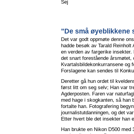
Sej
"De små øyeblikkene s
Det var godt oppmøte denne ons
hadde besøk av Tarald Reinholt 
en verden av fargerike insekter.
det snart forestående årsmøtet, o
Kvartalsbildekonkurransene og f
Forslagene kan sendes til Konku
Deretter gå hun ordet til kvelden
først litt om seg selv; Han var tr
Agderposten. Faren var naturfa
med hage i skogkanten, så han ble
fortalte han. Fotografering begy
journalistutdanningen, og det var
Etter hvert ble det insekter han e
Han brukte en Nikon D500 med 3