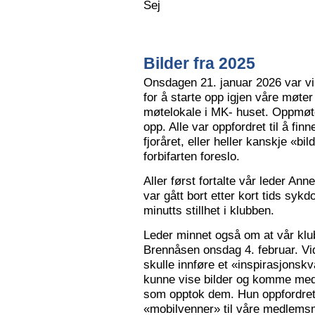
Sej
Bilder fra 2025
Onsdagen 21. januar 2026 var vi 
for å starte opp igjen våre møter
møtelokale i MK- huset. Oppmøte
opp. Alle var oppfordret til å finn
fjoråret, eller heller kanskje «bi
forbifarten foreslo.
Aller først fortalte vår leder A
var gått bort etter kort tids sy
minutts stillhet i klubben.
Leder minnet også om at vår klu
Brennåsen onsdag 4. februar. Vid
skulle innføre et «inspirasjons
kunne vise bilder og komme med 
som opptok dem. Hun oppfordret
«mobilvenner» til våre medlemsm