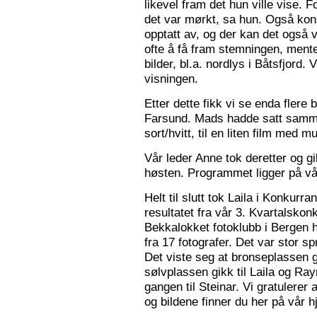
likevel fram det hun ville vise. 
det var mørkt, sa hun. Også konse
opptatt av, og der kan det også v
ofte å få fram stemningen, mente
bilder, bl.a. nordlys i Båtsfjord.
visningen.
Etter dette fikk vi se enda flere b
Farsund. Mads hadde satt sammen
sort/hvitt, til en liten film med mu
Vår leder Anne tok deretter og 
høsten. Programmet ligger på v
Helt til slutt tok Laila i Konkurr
resultatet fra vår 3. Kvartalsko
Bekkalokket fotoklubb i Bergen h
fra 17 fotografer. Det var stor sp
Det viste seg at bronseplassen gi
sølvplassen gikk til Laila og Ra
gangen til Steinar. Vi gratulerer 
og bildene finner du her på vår 