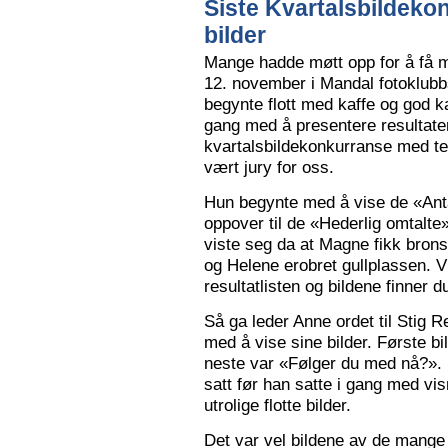
Siste Kvartalsbildeko
bilder
Mange hadde møtt opp for å få m
12. november i Mandal fotoklubbs
begynte flott med kaffe og god k
gang med å presentere resultaten
kvartalsbildekonkurranse med 
vært jury for oss.
Hun begynte med å vise de «Anta
oppover til de «Hederlig omtalte» 
viste seg da at Magne fikk bron
og Helene erobret gullplassen. V
resultatlisten og bildene finner 
Så ga leder Anne ordet til Stig 
med å vise sine bilder. Første b
neste var «Følger du med nå?».
satt før han satte i gang med vi
utrolige flotte bilder.
Det var vel bildene av de mange 