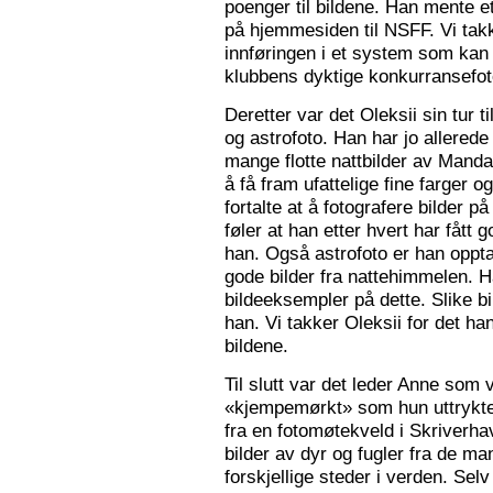
poenger til bildene. Han mente e
på hjemmesiden til NSFF. Vi tak
innføringen i et system som kan
klubbens dyktige konkurransefot
Deretter var det Oleksii sin tur ti
og astrofoto. Han har jo allered
mange flotte nattbilder av Mandal 
å få fram ufattelige fine farger og
fortalte at å fotografere bilder 
føler at han etter hvert har fått g
han. Også astrofoto er han opptat
gode bilder fra nattehimmelen. 
bildeeksempler på dette. Slike b
han. Vi takker Oleksii for det ha
bildene.
Til slutt var det leder Anne som v
«kjempemørkt» som hun uttrykte 
fra en fotomøtekveld i Skriverha
bilder av dyr og fugler fra de ma
forskjellige steder i verden. Sel