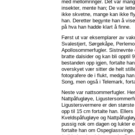
med mellomringer. Det var mange
insekter, mente han; De var lette 
ikke skvetne, mange kan ikke fly
han. Deretter begynte han å vis
på hva han hadde klart å finne.
Først ut var eksemplarer av vak
Svalestjert, Sørgekåpe, Perlem
Apollosommerfugler. Sistnevnte e
bratte dalsider og kan bli opptil
bestanden opp igjen, fortalte han. 
overskyet vær sitter de helt still
fotografere de i flukt, medga han
Song, men også i Telemark, forta
Neste var nattsommerfugler. Her 
Nattpåfugløye, Ligustersommer
Ligustersvermere er den største
opp til 15 cm fortalte han. Eller
Kveldspåfugløye og Nattpåfugløye
pussig nok om dagen og lukter ett
fortalte han om Ospeglassvinge.