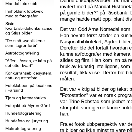
Denne onsdagskvelden 19. mai 
Mandal fotoklubb
invitert med på Mandal Historie
Innholdsrik fotokveld
på gamle bilder?" på Risøbank. D
med to fotografer
mange hadde møtt opp, blant diss
Siste
Kvartalsbildekonkurranse
Det var Odd Arne Nomedal som v
og Stigs bilder
Han nevnte først steder en kunne
"De små øyeblikkene
Nasjonalbiblioteket, Agder bilder
som flagrer forbi"
Deretter ble det fortalt hvordan 
Astrofotografering
kunne avfotografer med kamera e
slides og film. Han kom inn på r
"Åffer - Åssen, æ kåm på
det etter kvart"
bruk av kunstig intelligens, som ik
resultat, fikk vi se. Derfor ble b
Konkurransebildesystem,
natt- og astrofoto
måten.
Fotoklubben på locations
Det var viktig at bilder og tekst
i Farsund
"Fotostation" var et norsk prog
Tjøm og kattnesbukta
var Trine Robstad som jobbet me
Fotojakt på Myren Gård
stor jobb som gjerne kunne holde
Hundefotografering
han.
Hundefoto og juryering
Fra et fotoklubbperspektiv var de
Makrofotografering
ta bilder og ikke minst ta vare på