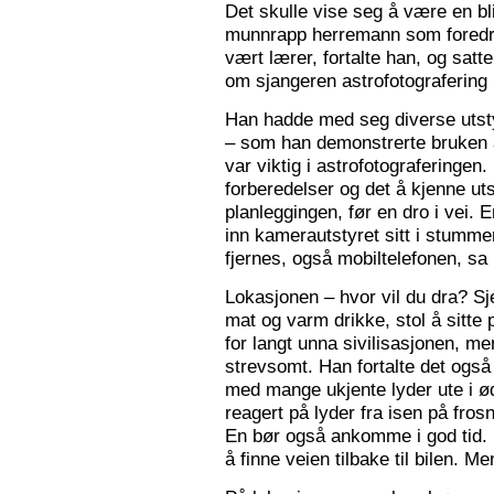
Det skulle vise seg å være en bl
munnrapp herremann som foredro
vært lærer, fortalte han, og satt
om sjangeren astrofotografering 
Han hadde med seg diverse utsty
– som han demonstrerte bruken a
var viktig i astrofotograferingen
forberedelser og det å kjenne utst
planleggingen, før en dro i vei. 
inn kamerautstyret sitt i stumm
fjernes, også mobiltelefonen, sa
Lokasjonen – hvor vil du dra? S
mat og varm drikke, stol å sitte 
for langt unna sivilisasjonen, me
strevsomt. Han fortalte det ogs
med mange ukjente lyder ute i 
reagert på lyder fra isen på fros
En bør også ankomme i god tid.
å finne veien tilbake til bilen. Men