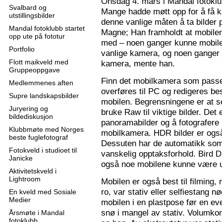
Onsdag 4. mars i Mandal fotoklu
Svalbard og
Mange hadde møtt opp for å få k
utstillingsbilder
denne vanlige måten å ta bilder p
Mandal fotoklubb startet
Magne; Han framholdt at mobilen
opp ute på fototur
med – noen ganger kunne mobilen
Portfolio
vanlige kamera, og noen ganger 
Flott maikveld med
kamera, mente han.
Gruppeoppgave
Finn det mobilkamera som passer
Medlemmenes aften
overføres til PC og redigeres bes
Supre landskapsbilder
mobilen. Begrensningene er at se
Juryering og
bruke Raw til viktige bilder. Det
bildediskusjon
panoramabilder og å fotografere
Klubbmøte med Norges
mobilkamera. HDR bilder er ogs
beste fuglefotograf
Dessuten har de automatikk som 
Fotokveld i studioet til
vanskelig opptaksforhold. Bird D
Janicke
også noe mobilene kunne være u
Aktivitetskveld i
Lightroom
Mobilen er også best til filming,
ro, var stativ eller selfiestang nø
En kveld med Sosiale
Medier
mobilen i en plastpose før en eve
snø i mangel av stativ. Volumkon
Årsmøte i Mandal
fotoklubb