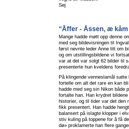
Sej
"Åffer - Åssen, æ kåm 
Mange hadde møtt opp denne ons
med seg bildevisningen til Ingva
først nevnte leder Anne litt om b
og om utstillingsbildene vi forts
var at det var solgt 62 bilder ti
presenterte hun kveldens foredr
På klingende venneslamål satte 
fortelle om alt det rare en kan bl
hadde med seg sin Nikon både på 
fortalte han. Han krydret bild
historier, og til tider var det de
fikk presentert. Han hadde hengt
balansert på islagte klopper i elv
stiv kuling på toppene for å få de
dø» proklamerte han flere gange