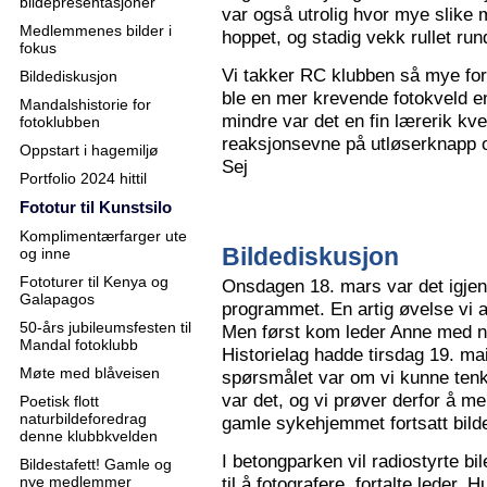
bildepresentasjoner
var også utrolig hvor mye slike m
Medlemmenes bilder i
hoppet, og stadig vekk rullet run
fokus
Vi takker RC klubben så mye for
Bildediskusjon
ble en mer krevende fotokveld e
Mandalshistorie for
mindre var det en fin lærerik kve
fotoklubben
reaksjonsevne på utløserknapp 
Oppstart i hagemiljø
Sej
Portfolio 2024 hittil
Fototur til Kunstsilo
Komplimentærfarger ute
Bildediskusjon
og inne
Fototurer til Kenya og
Onsdagen 18. mars var det igjen
Galapagos
programmet. En artig øvelse vi all
50-års jubileumsfesten til
Men først kom leder Anne med n
Mandal fotoklubb
Historielag hadde tirsdag 19. ma
Møte med blåveisen
spørsmålet var om vi kunne tenk
var det, og vi prøver derfor å me
Poetisk flott
naturbildeforedrag
gamle sykehjemmet fortsatt bild
denne klubbkvelden
I betongparken vil radiostyrte bil
Bildestafett! Gamle og
nye medlemmer
til å fotografere, fortalte leder.