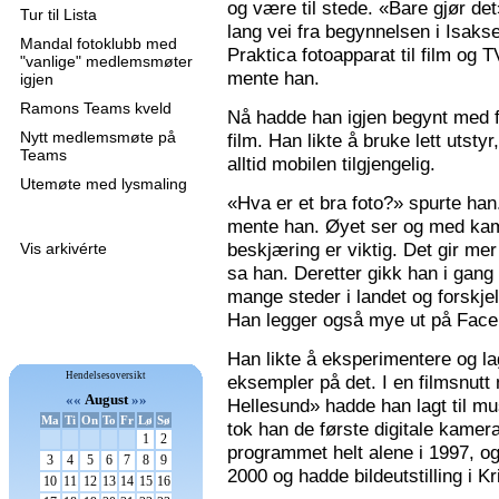
og være til stede. «Bare gjør de
Tur til Lista
lang vei fra begynnelsen i Isaks
Mandal fotoklubb med
Praktica fotoapparat til film og 
"vanlige" medlemsmøter
mente han.
igjen
Ramons Teams kveld
Nå hadde han igjen begynt med f
Nytt medlemsmøte på
film. Han likte å bruke lett utsty
Teams
alltid mobilen tilgjengelig.
Utemøte med lysmaling
«Hva er et bra foto?» spurte han
mente han. Øyet ser og med kame
beskjæring er viktig. Det gir mer 
Vis arkivérte
sa han. Deretter gikk han i gang
mange steder i landet og forskjel
Han legger også mye ut på Faceb
Han likte å eksperimentere og la
Hendelsesoversikt
eksempler på det. I en filmsnutt
««
August
»»
Hellesund» hadde han lagt til mu
Ma
Ti
On
To
Fr
Lø
Sø
tok han de første digitale kamer
1
2
programmet helt alene i 1997, 
3
4
5
6
7
8
9
2000 og hadde bildeutstilling i K
10
11
12
13
14
15
16