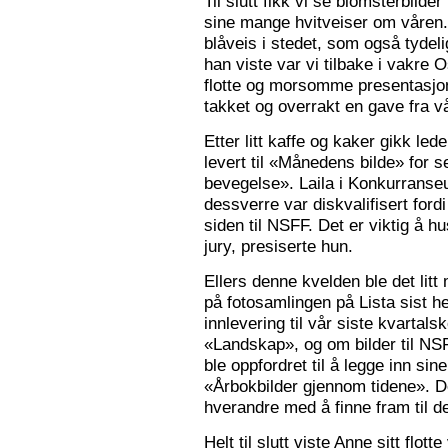
Til slutt fikk vi se blomsterbilde
sine mange hvitveiser om våren.
blåveis i stedet, som også tydelig
han viste var vi tilbake i vakre 
flotte og morsomme presentasjon
takket og overrakt en gave fra vå
Etter litt kaffe og kaker gikk le
levert til «Månedens bilde» for
bevegelse». Laila i Konkurranseut
dessverre var diskvalifisert ford
siden til NSFF. Det er viktig å h
jury, presiserte hun.
Ellers denne kvelden ble det litt
på fotosamlingen på Lista sist h
innlevering til vår siste kvarta
«Landskap», og om bilder til N
ble oppfordret til å legge inn sine
«Årbokbilder gjennom tidene». D
hverandre med å finne fram til d
Helt til slutt viste Anne sitt flott