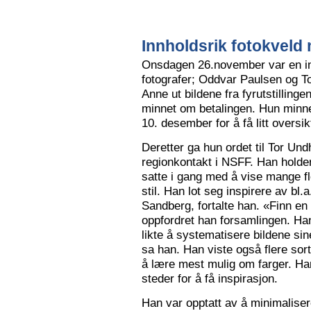
Innholdsrik fotokveld 
Onsdagen 26.november var en in
fotografer; Oddvar Paulsen og To
Anne ut bildene fra fyrutstillinge
minnet om betalingen. Hun minne
10. desember for å få litt oversik
Deretter ga hun ordet til Tor Un
regionkontakt i NSFF. Han holder t
satte i gang med å vise mange flot
stil. Han lot seg inspirere av bl
Sandberg, fortalte han. «Finn en
oppfordret han forsamlingen. Han
likte å systematisere bildene sin
sa han. Han viste også flere sort
å lære mest mulig om farger. Han l
steder for å få inspirasjon.
Han var opptatt av å minimalise