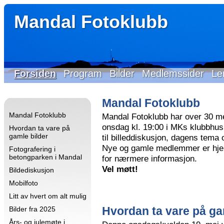
Mandal Fotoklubb
Forsiden
Program
Bilder
Medlemssider
Le
Mandal Fotoklubb
Mandal Fotoklubb
Mandal Fotoklubb har over 30 m
onsdag kl. 19:00 i MKs klubbhus 
Hvordan ta vare på
gamle bilder
til billeddiskusjon, dagens tema
Nye og gamle medlemmer er hjer
Fotografering i
betongparken i Mandal
for nærmere informasjon.
Vel møtt!
Bildediskusjon
Mobilfoto
Litt av hvert om alt mulig
Hvordan ta vare på ga
Bilder fra 2025
Års- og julemøte i