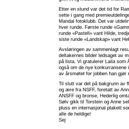
Etter en stund var det tid for Ra
sette i gang med premieutdelinge
Mandal fotoklubb. Det var utdeli
hver runde. Første runde «Gamm
runde «Pastell» vant Hilde, tred
siste runde «Landskap» vant Hele
Avsløringen av sammenlagt resul
deltakernes bilder ledsaget av m
på lista. Vi gratulerer Laila som
også om de nye konkurransene i
av årsmøtet for jobben han gjør
Til slutt var det på bakgrunn av fl
og ære fra NSFF, foretatt av Ann
ANSFF og bronse, Hederlig omtale
Sølv gikk til Torstein og Anne se
pluss en internasjonal plakett som
alle de heldige!
Sej