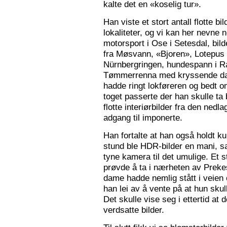
kalte det en «koselig tur».
Han viste et stort antall flotte bi
lokaliteter, og vi kan her nevne
motorsport i Ose i Setesdal, bilde
fra Møsvann, «Bjoren», Lotepus p
Nürnbergringen, hundespann i Ra
Tømmerrenna med kryssende damp
hadde ringt lokføreren og bedt 
toget passerte der han skulle ta 
flotte interiørbilder fra den nedl
adgang til imponerte.
Han fortalte at han også holdt ku
stund ble HDR-bilder en mani, sa
tyne kamera til det umulige. Et 
prøvde å ta i nærheten av Prekes
dame hadde nemlig stått i veien o
han lei av å vente på at hun skulle
Det skulle vise seg i ettertid at 
verdsatte bilder.