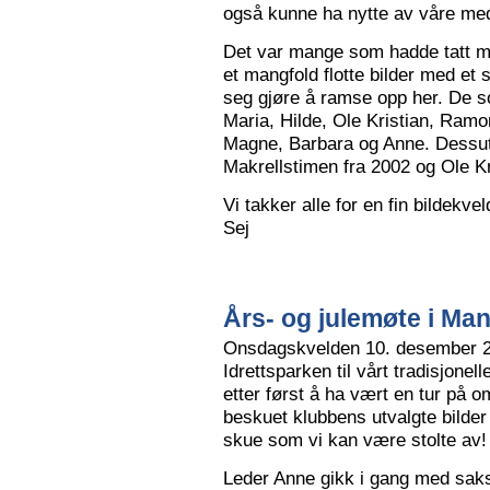
også kunne ha nytte av våre me
Det var mange som hadde tatt me
et mangfold flotte bilder med et
seg gjøre å ramse opp her. De so
Maria, Hilde, Ole Kristian, Ramo
Magne, Barbara og Anne. Dessut
Makrellstimen fra 2002 og Ole Kri
Vi takker alle for en fin bildekve
Sej
Års- og julemøte i Ma
Onsdagskvelden 10. desember 202
Idrettsparken til vårt tradisjonel
etter først å ha vært en tur på 
beskuet klubbens utvalgte bilder
skue som vi kan være stolte av!
Leder Anne gikk i gang med saksl