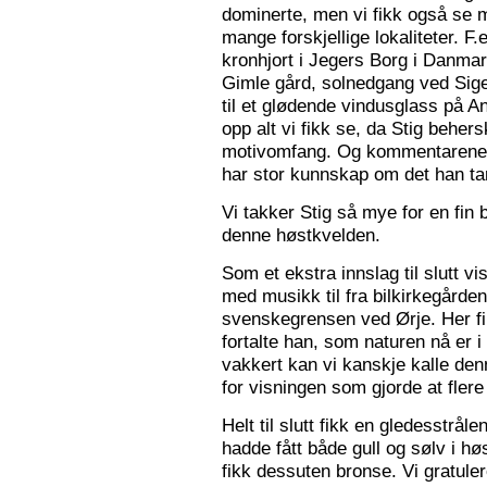
dominerte, men vi fikk også se m
mange forskjellige lokaliteter. F.
kronhjort i Jegers Borg i Danmark
Gimle gård, solnedgang ved Sigers
til et glødende vindusglass på A
opp alt vi fikk se, da Stig beher
motivomfang. Og kommentarene 
har stor kunnskap om det han tar
Vi takker Stig så mye for en fin 
denne høstkvelden.
Som et ekstra innslag til slutt vis
med musikk til fra bilkirkegården
svenskegrensen ved Ørje. Her fin
fortalte han, som naturen nå er i
vakkert kan vi kanskje kalle den
for visningen som gjorde at flere f
Helt til slutt fikk en gledesstrå
hadde fått både gull og sølv i hø
fikk dessuten bronse. Vi gratuler