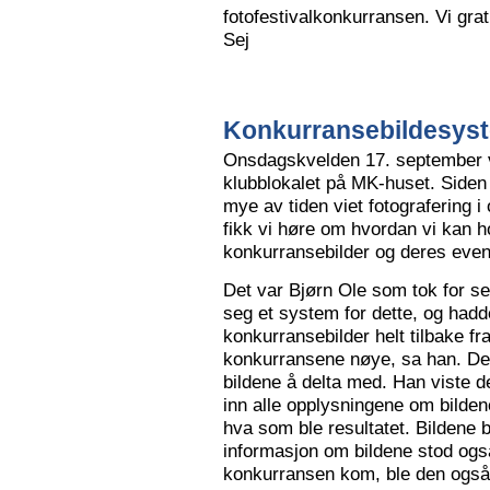
fotofestivalkonkurransen. Vi grat
Sej
Konkurransebildesyste
Onsdagskvelden 17. september va
klubblokalet på MK-huset. Siden 
mye av tiden viet fotografering i
fikk vi høre om hvordan vi kan h
konkurransebilder og deres even
Det var Bjørn Ole som tok for s
seg et system for dette, og hadd
konkurransebilder helt tilbake fr
konkurransene nøye, sa han. Det v
bildene å delta med. Han viste de
inn alle opplysningene om bilden
hva som ble resultatet. Bildene bl
informasjon om bildene stod også
konkurransen kom, ble den også l