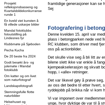
framtidige generasjoner kan se h
Prosjekt
refleksjonsbasseng og
Sej
Kvartalsbildekonkurranse
runde 1
En kveld viet kunsten å
få villede uskarpe bilder
Fotografering i beton
Mandal fotoklubbs
Denne kvelden 15. april var me
fotoutstilling på
Lindesnes fyr
plass i betongparken nede ved M
RC klubben, som driver med fjern
Klubbmøte på Sjøboden
oss på actionbilder.
Pecha Kucha
De 20 beste fra 2024
Det skulle vise seg å bli litt av 
bilene slett ikke var enkle å fa
Godt besøkt års- og
julemøte i Mandal
kjempeakselerasjon og skvatt bok
fotoklubb
hopp, i «alle» retninger.
Om katter og om livet
som naturfotograf
Det var likevel gøy å prøve seg, o
av oss det bedre til etter hvert,
Landskapsfotografi
ryddejobb på brikka når vi kom 
Stemningsfulle flotte
naturbilder
Vi var imponert over medlemme
Helsehuset og
unge, hvor dyktige de var til å s