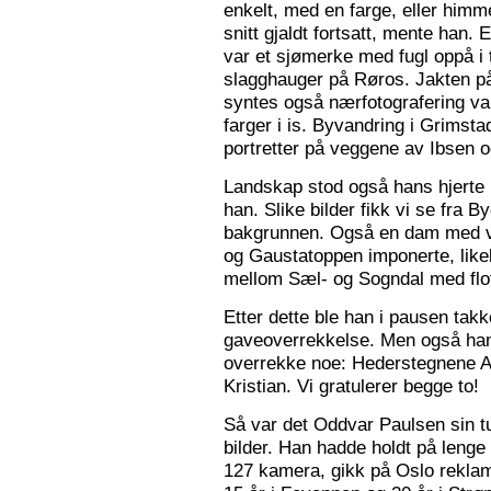
enkelt, med en farge, eller himme
snitt gjaldt fortsatt, mente han. 
var et sjømerke med fugl oppå i 
slagghauger på Røros. Jakten på 
syntes også nærfotografering var
farger i is. Byvandring i Grimst
portretter på veggene av Ibsen 
Landskap stod også hans hjerte n
han. Slike bilder fikk vi se fra 
bakgrunnen. Også en dam med va
og Gaustatoppen imponerte, like
mellom Sæl- og Sogndal med flot
Etter dette ble han i pausen tak
gaveoverrekkelse. Men også ha
overrekke noe: Hederstegnene A
Kristian. Vi gratulerer begge to!
Så var det Oddvar Paulsen sin tur
bilder. Han hadde holdt på leng
127 kamera, gikk på Oslo reklam