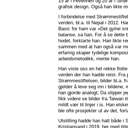
15 år i Fevennen og 20 år i Strø
grafisk design. Også han likte mi
I forbindelse med Strømmestiftel
verden, bl.a. til Nepal i 2012. 
Basic for ham var «Det gylne snitt
balanse, sa han. For å se dette b
hodet, forklarte han. Han likte re
sammen med at han også var mus
erfaring skaper tydelige kompos
arbeidsmetodikk, mente han.
Han viste oss en hel rekke flotte
verden der han hadde reist. Fra p
Strømmestiftelsen, bilder bl.a. f
gjelder å leve seg inn i bildene,
han gjorde analogt; Da slipper j
fikk videre se bilder fra Taiwan t
mildt vær til linjer i is. Han elsk
ble ofte prosjekter ut av det, fort
Utstilling hadde han hatt både i 
Kristiansand i 2019, her med tit