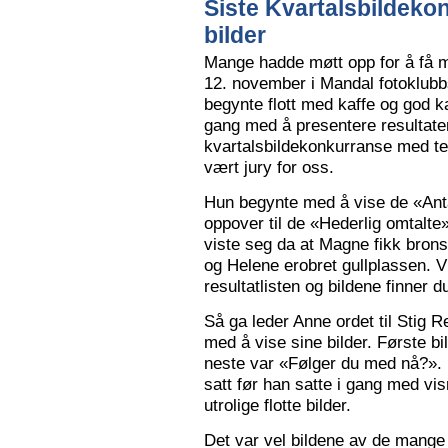
Siste Kvartalsbildeko
bilder
Mange hadde møtt opp for å få m
12. november i Mandal fotoklubbs
begynte flott med kaffe og god k
gang med å presentere resultaten
kvartalsbildekonkurranse med 
vært jury for oss.
Hun begynte med å vise de «Anta
oppover til de «Hederlig omtalte» 
viste seg da at Magne fikk bron
og Helene erobret gullplassen. V
resultatlisten og bildene finner 
Så ga leder Anne ordet til Stig 
med å vise sine bilder. Første b
neste var «Følger du med nå?».
satt før han satte i gang med vi
utrolige flotte bilder.
Det var vel bildene av de mange 