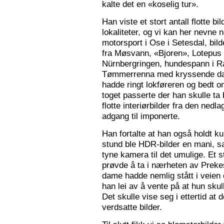
kalte det en «koselig tur».
Han viste et stort antall flotte bi
lokaliteter, og vi kan her nevne
motorsport i Ose i Setesdal, bilde
fra Møsvann, «Bjoren», Lotepus p
Nürnbergringen, hundespann i Ra
Tømmerrenna med kryssende damp
hadde ringt lokføreren og bedt 
toget passerte der han skulle ta 
flotte interiørbilder fra den nedl
adgang til imponerte.
Han fortalte at han også holdt ku
stund ble HDR-bilder en mani, sa
tyne kamera til det umulige. Et 
prøvde å ta i nærheten av Prekes
dame hadde nemlig stått i veien o
han lei av å vente på at hun skulle
Det skulle vise seg i ettertid at 
verdsatte bilder.