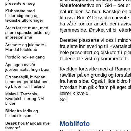
presenterer seg
Naturfotofestivalen i Ski – det e
Klubbmøte med
naturbilder, sa hun. Kanskje en 
bilderedigering og
til oss i Buen? Dessuten nevnte 
tekniske utfordringer
ha våre konkurransebilder i avisa
Årets første møte, med
hjemmeside. Ønsket vil bil ette
supre spanske bilder og
impresjonisme
Deretter plasserte vi oss i mindr
Årsmøte og julemøte i
fra siste innlevering til Kvartals
Mandal fotoklubb
hele presentert og diskutert i pl
Portfolio nok en gang
bildene ble vist og kommentert.
Åpningen av vår
Kvelden fortsatte med at Ramon 
jubileumsutstilling i Buen
rawfiler på en grundig og forståe
Orrhanespill, hvordan
fra hans side. Også Hilde bidro 
tjene penger til klubben,
og bilder fra Thailand
hvordan hun gikk fram på eget bi
lærerik kveld.
Malawi, Tanzania,
Kvartalsbilder og NM
Sej
bilder
Bilder fra India og
bildediskusjon
Mobilfoto
Besøk hos Mandals nye
fotograf