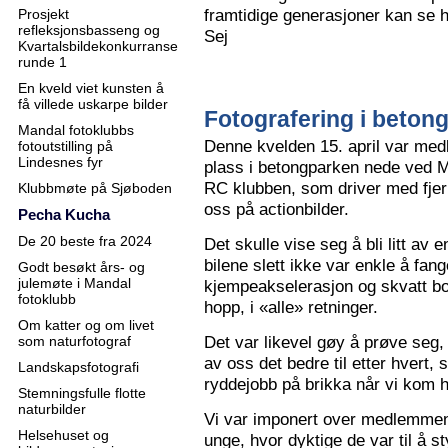
framtidige generasjoner kan se h
Prosjekt
refleksjonsbasseng og
Sej
Kvartalsbildekonkurranse
runde 1
En kveld viet kunsten å
få villede uskarpe bilder
Fotografering i beton
Mandal fotoklubbs
Denne kvelden 15. april var me
fotoutstilling på
Lindesnes fyr
plass i betongparken nede ved M
RC klubben, som driver med fjern
Klubbmøte på Sjøboden
oss på actionbilder.
Pecha Kucha
De 20 beste fra 2024
Det skulle vise seg å bli litt av 
bilene slett ikke var enkle å fa
Godt besøkt års- og
julemøte i Mandal
kjempeakselerasjon og skvatt bok
fotoklubb
hopp, i «alle» retninger.
Om katter og om livet
Det var likevel gøy å prøve seg, o
som naturfotograf
av oss det bedre til etter hvert,
Landskapsfotografi
ryddejobb på brikka når vi kom 
Stemningsfulle flotte
naturbilder
Vi var imponert over medlemme
Helsehuset og
unge, hvor dyktige de var til å s