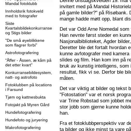
Denne onsdagskvelden 19. mai 
Mandal fotoklubb
invitert med på Mandal Historie
Innholdsrik fotokveld
på gamle bilder?" på Risøbank. D
med to fotografer
mange hadde møtt opp, blant diss
Siste
Kvartalsbildekonkurranse
Det var Odd Arne Nomedal som v
og Stigs bilder
Han nevnte først steder en kunne
"De små øyeblikkene
Nasjonalbiblioteket, Agder bilder
som flagrer forbi"
Deretter ble det fortalt hvordan 
Astrofotografering
kunne avfotografer med kamera e
slides og film. Han kom inn på r
"Åffer - Åssen, æ kåm på
det etter kvart"
bruk av kunstig intelligens, som ik
resultat, fikk vi se. Derfor ble b
Konkurransebildesystem,
natt- og astrofoto
måten.
Fotoklubben på locations
Det var viktig at bilder og tekst
i Farsund
"Fotostation" var et norsk prog
Tjøm og kattnesbukta
var Trine Robstad som jobbet me
Fotojakt på Myren Gård
stor jobb som gjerne kunne holde
Hundefotografering
han.
Hundefoto og juryering
Fra et fotoklubbperspektiv var de
Makrofotografering
ta bilder og ikke minst ta vare på