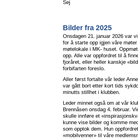
Sej
Bilder fra 2025
Onsdagen 21. januar 2026 var vi 
for å starte opp igjen våre møter
møtelokale i MK- huset. Oppmøte
opp. Alle var oppfordret til å finn
fjoråret, eller heller kanskje «bi
forbifarten foreslo.
Aller først fortalte vår leder A
var gått bort etter kort tids sy
minutts stillhet i klubben.
Leder minnet også om at vår klu
Brennåsen onsdag 4. februar. Vid
skulle innføre et «inspirasjons
kunne vise bilder og komme med 
som opptok dem. Hun oppfordret
«mobilvenner» til våre medlemsm