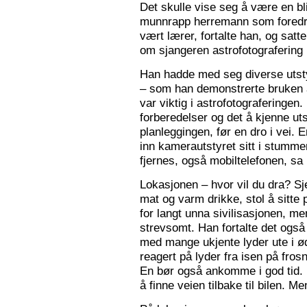
Det skulle vise seg å være en bl
munnrapp herremann som foredro
vært lærer, fortalte han, og satt
om sjangeren astrofotografering 
Han hadde med seg diverse utsty
– som han demonstrerte bruken a
var viktig i astrofotograferingen
forberedelser og det å kjenne utst
planleggingen, før en dro i vei. 
inn kamerautstyret sitt i stumm
fjernes, også mobiltelefonen, sa
Lokasjonen – hvor vil du dra? S
mat og varm drikke, stol å sitte 
for langt unna sivilisasjonen, me
strevsomt. Han fortalte det ogs
med mange ukjente lyder ute i 
reagert på lyder fra isen på fros
En bør også ankomme i god tid.
å finne veien tilbake til bilen. Men