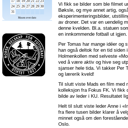
17
18
19
20
21
22
23
Vi fikk se bilder som ble filmet
24
25
26
27
28
29
30
Bøksle, og mye annet artig, også 
31
eksperimenteringsbilder, utstilli
Musen over dato
av droner. Det var en uendelig m
denne kvelden. Bl.a. statuen som 
en innkommende fotball ut igjen.
Per Tomas har mange idéer og stor
han også deltok for en tid siden 
Holmenkollen med selveste «Mona
ved å være aktiv og hive seg utp
sjanser hele tida. Vi takker Per
og lærerik kveld!
Til slutt viste Mads en film med m
kolleksjon fra Fokus FK. Vi fikk
bilde av leder i KU. Resultatet l
Helt til slutt viste leder Anne i
fra flere tusen bilder klarer å v
minnet også om den forestående n
Oslo.