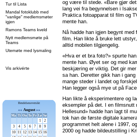
og være til stede. «Bare gjør de
Tur til Lista
lang vei fra begynnelsen i Isaks
Mandal fotoklubb med
Praktica fotoapparat til film og 
"vanlige" medlemsmøter
mente han.
igjen
Ramons Teams kveld
Nå hadde han igjen begynt med f
Nytt medlemsmøte på
film. Han likte å bruke lett utsty
Teams
alltid mobilen tilgjengelig.
Utemøte med lysmaling
«Hva er et bra foto?» spurte han
mente han. Øyet ser og med kame
beskjæring er viktig. Det gir mer 
Vis arkivérte
sa han. Deretter gikk han i gang
mange steder i landet og forskjel
Han legger også mye ut på Faceb
Han likte å eksperimentere og la
Hendelsesoversikt
eksempler på det. I en filmsnutt
««
August
»»
Hellesund» hadde han lagt til mu
Ma
Ti
On
To
Fr
Lø
Sø
tok han de første digitale kamer
1
2
programmet helt alene i 1997, 
3
4
5
6
7
8
9
2000 og hadde bildeutstilling i K
10
11
12
13
14
15
16