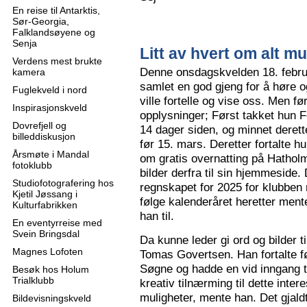
En reise til Antarktis,
Sør-Georgia,
Falklandsøyene og
Senja
Litt av hvert om alt mu
Verdens mest brukte
Denne onsdagskvelden 18. februa
kamera
samlet en god gjeng for å høre
Fuglekveld i nord
ville fortelle og vise oss. Men 
Inspirasjonskveld
opplysninger; Først takket hun F
Dovrefjell og
14 dager siden, og minnet derette
billeddiskusjon
før 15. mars. Deretter fortalte hu
Årsmøte i Mandal
om gratis overnatting på Hatholm
fotoklubb
bilder derfra til sin hjemmeside.
Studiofotografering hos
regnskapet for 2025 for klubben
Kjetil Jøssang i
følge kalenderåret heretter ment
Kulturfabrikken
han til.
En eventyrreise med
Svein Bringsdal
Da kunne leder gi ord og bilder t
Magnes Lofoten
Tomas Govertsen. Han fortalte fø
Søgne og hadde en vid inngang til
Besøk hos Holum
Trialklubb
kreativ tilnærming til dette inter
muligheter, mente han. Det gjaldt
Bildevisningskveld