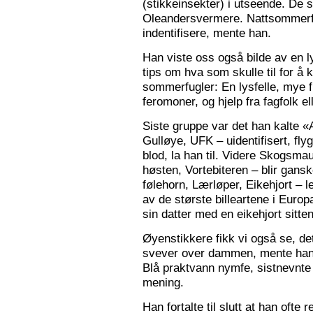
(stikkeinsekter) i utseende. De s
Oleandersvermere. Nattsommerfu
indentifisere, mente han.
Han viste oss også bilde av en l
tips om hva som skulle til for 
sommerfugler: En lysfelle, mye f
feromoner, og hjelp fra fagfolk el
Siste gruppe var det han kalte «
Gulløye, UFK – uidentifisert, fl
blod, la han til. Videre Skogsma
høsten, Vortebiteren – blir gansk
følehorn, Lærløper, Eikehjort – l
av de største billeartene i Euro
sin datter med en eikehjort sitt
Øyenstikkere fikk vi også se, de
svever over dammen, mente han.
Blå praktvann nymfe, sistnevnte 
mening.
Han fortalte til slutt at han ofte 