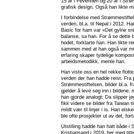
15 år i Fevennen og 20 år i Strø
grafisk design. Også han likte mi
I forbindelse med Strømmestiftel
verden, bl.a. til Nepal i 2012. 
Basic for ham var «Det gylne snitt
balanse, sa han. For å se dette b
hodet, forklarte han. Han likte re
sammen med at han også var mus
erfaring skaper tydelige kompos
arbeidsmetodikk, mente han.
Han viste oss en hel rekke flotte
verden der han hadde reist. Fra p
Strømmestiftelsen, bilder bl.a. f
gjelder å leve seg inn i bildene,
han gjorde analogt; Da slipper j
fikk videre se bilder fra Taiwan t
mildt vær til linjer i is. Han elsk
ble ofte prosjekter ut av det, fort
Utstilling hadde han hatt både i 
Kristiansand i 2019, her med tit