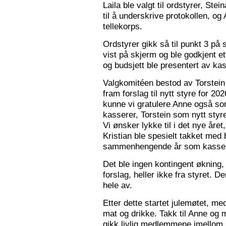
Laila ble valgt til ordstyrer, Stei
til å underskrive protokollen, o
tellekorps.
Ordstyrer gikk så til punkt 3 på
vist på skjerm og ble godkjent et
og budsjett ble presentert av kas
Valgkomitéen bestod av Torstein 
fram forslag til nytt styre for 2
kunne vi gratulere Anne også s
kasserer, Torstein som nytt sty
Vi ønsker lykke til i det nye åre
Kristian ble spesielt takket med 
sammenhengende år som kasser
Det ble ingen kontingent økning,
forslag, heller ikke fra styret. 
hele av.
Etter dette startet julemøtet, m
mat og drikke. Takk til Anne og 
gikk livlig medlemmene imellom, o