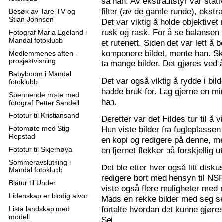
sa han. Av ekstrautstyr var stati
filter (av de gamle runde), ekstr
Besøk av Tare-TV og
Stian Johnsen
Det var viktig å holde objektive
rusk og rask. For å se balansen 
Fotograf Maria Egeland i
Mandal fotoklubb
et rutenett. Siden det var lett å
komponere bildet, mente han. S
Medlemmenes aften -
prosjektvisning
ta mange bilder. Det gjøres ved 
Babyboom i Mandal
Det var også viktig å rydde i bil
fotoklubb
hadde bruk for. Lag gjerne en mi
Spennende møte med
han.
fotograf Petter Sandell
Fototur til Kristiansand
Deretter var det Hildes tur til å 
Fotomøte med Stig
Hun viste bilder fra fugleplassen
Repstad
en kopi og redigere på denne, me
Fototur til Skjernøya
en fjernet flekker på forskjellig ut
Sommeravslutning i
Det ble etter hver også litt disk
Mandal fotoklubb
redigere bort med hensyn til N
Blåtur til Under
viste også flere muligheter med re
Lidenskap er blodig alvor
Mads en rekke bilder med seg sel
fortalte hvordan det kunne gjøre
Lista landskap med
modell
Sej