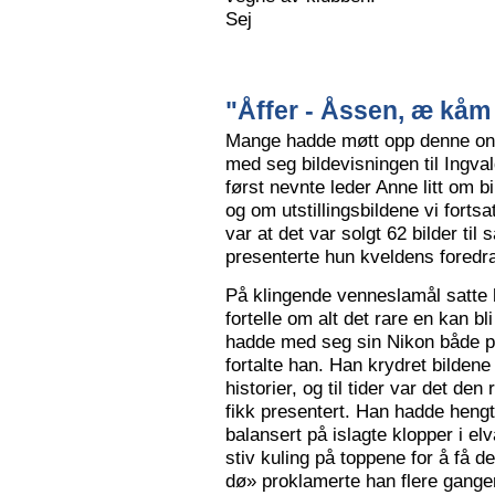
Sej
"Åffer - Åssen, æ kåm 
Mange hadde møtt opp denne ons
med seg bildevisningen til Ingva
først nevnte leder Anne litt om b
og om utstillingsbildene vi forts
var at det var solgt 62 bilder ti
presenterte hun kveldens foredr
På klingende venneslamål satte 
fortelle om alt det rare en kan bl
hadde med seg sin Nikon både på 
fortalte han. Han krydret bild
historier, og til tider var det de
fikk presentert. Han hadde hengt
balansert på islagte klopper i elv
stiv kuling på toppene for å få de
dø» proklamerte han flere gange