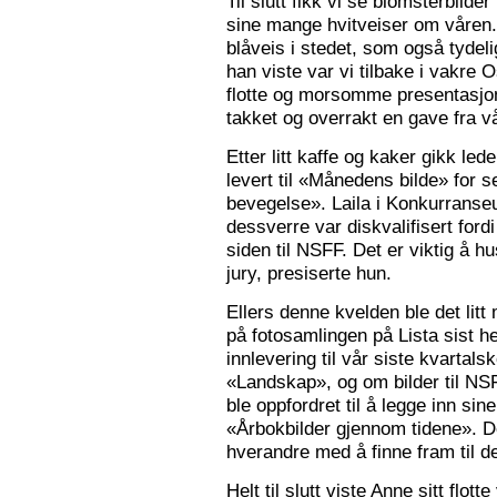
Til slutt fikk vi se blomsterbilde
sine mange hvitveiser om våren.
blåveis i stedet, som også tydelig
han viste var vi tilbake i vakre 
flotte og morsomme presentasjon
takket og overrakt en gave fra vå
Etter litt kaffe og kaker gikk le
levert til «Månedens bilde» for
bevegelse». Laila i Konkurranseut
dessverre var diskvalifisert ford
siden til NSFF. Det er viktig å h
jury, presiserte hun.
Ellers denne kvelden ble det litt
på fotosamlingen på Lista sist h
innlevering til vår siste kvarta
«Landskap», og om bilder til N
ble oppfordret til å legge inn sine
«Årbokbilder gjennom tidene». D
hverandre med å finne fram til d
Helt til slutt viste Anne sitt flott