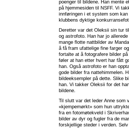
poenger til bildene. Han mente e
på hjemmesiden til NSFF. Vi tak
innføringen i et system som kan
klubbens dyktige konkurransefot
Deretter var det Oleksii sin tur ti
og astrofoto. Han har jo allered
mange flotte nattbilder av Mandal 
å få fram ufattelige fine farger og
fortalte at å fotografere bilder 
føler at han etter hvert har fått g
han. Også astrofoto er han opptat
gode bilder fra nattehimmelen. 
bildeeksempler på dette. Slike b
han. Vi takker Oleksii for det ha
bildene.
Til slutt var det leder Anne som v
«kjempemørkt» som hun uttrykte 
fra en fotomøtekveld i Skriverha
bilder av dyr og fugler fra de ma
forskjellige steder i verden. Sel