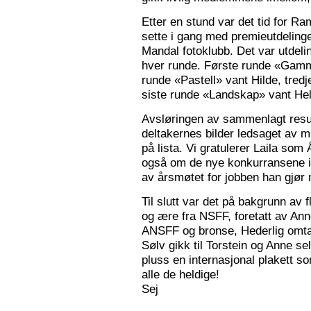
Etter en stund var det tid for Ra
sette i gang med premieutdelinge
Mandal fotoklubb. Det var utdeli
hver runde. Første runde «Gamm
runde «Pastell» vant Hilde, tred
siste runde «Landskap» vant Hele
Avsløringen av sammenlagt resul
deltakernes bilder ledsaget av m
på lista. Vi gratulerer Laila som
også om de nye konkurransene i
av årsmøtet for jobben han gjør
Til slutt var det på bakgrunn av fl
og ære fra NSFF, foretatt av Ann
ANSFF og bronse, Hederlig omtale
Sølv gikk til Torstein og Anne se
pluss en internasjonal plakett som
alle de heldige!
Sej