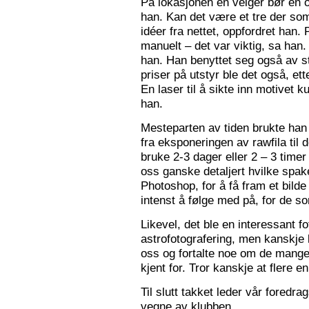
På lokasjonen en velger bør en 
han. Kan det være et tre der som
idéer fra nettet, oppfordret han.
manuelt – det var viktig, sa han.
han. Han benyttet seg også av st
priser på utstyr ble det også, e
En laser til å sikte inn motivet k
han.
Mesteparten av tiden brukte han 
fra eksponeringen av rawfila til 
bruke 2-3 dager eller 2 – 3 timer
oss ganske detaljert hvilke spak
Photoshop, for å få fram et bil
intenst å følge med på, for de so
Likevel, det ble en interessant 
astrofotografering, men kanskje l
oss og fortalte noe om de mange f
kjent for. Tror kanskje at flere e
Til slutt takket leder vår foredr
vegne av klubben.