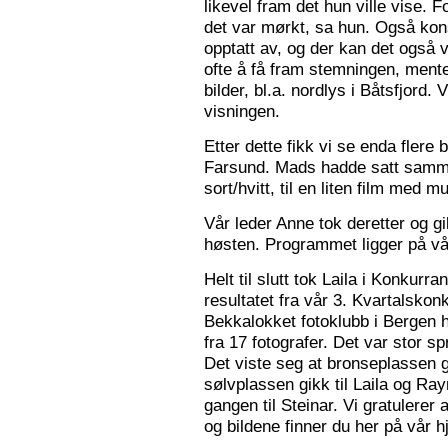
likevel fram det hun ville vise. 
det var mørkt, sa hun. Også konse
opptatt av, og der kan det også v
ofte å få fram stemningen, mente
bilder, bl.a. nordlys i Båtsfjord.
visningen.
Etter dette fikk vi se enda flere b
Farsund. Mads hadde satt sammen
sort/hvitt, til en liten film med mu
Vår leder Anne tok deretter og 
høsten. Programmet ligger på v
Helt til slutt tok Laila i Konkurr
resultatet fra vår 3. Kvartalsko
Bekkalokket fotoklubb i Bergen h
fra 17 fotografer. Det var stor sp
Det viste seg at bronseplassen gi
sølvplassen gikk til Laila og Ra
gangen til Steinar. Vi gratulerer 
og bildene finner du her på vår 