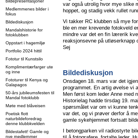
bildepresentasjoner
var også utrolig hvor mye slike m
Medlemmenes bilder i
hoppet, og stadig vekk rullet run
fokus
Vi takker RC klubben så mye for
Bildediskusjon
ble en mer krevende fotokveld e
Mandalshistorie for
mindre var det en fin lærerik kve
fotoklubben
reaksjonsevne på utløserknapp 
Oppstart i hagemiljø
Sej
Portfolio 2024 hittil
Fototur til Kunstsilo
Komplimentærfarger ute
Bildediskusjon
og inne
Fototurer til Kenya og
Onsdagen 18. mars var det igjen
Galapagos
programmet. En artig øvelse vi all
50-års jubileumsfesten til
Men først kom leder Anne med n
Mandal fotoklubb
Historielag hadde tirsdag 19. ma
Møte med blåveisen
spørsmålet var om vi kunne tenk
var det, og vi prøver derfor å me
Poetisk flott
naturbildeforedrag
gamle sykehjemmet fortsatt bild
denne klubbkvelden
I betongparken vil radiostyrte bil
Bildestafett! Gamle og
nye medlemmer
til å fotografere, fortalte leder.