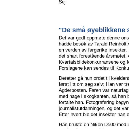
Sej
"De små øyeblikkene s
Det var godt oppmøte denne ons
hadde besøk av Tarald Reinholt 
en verden av fargerike insekter.
det snart forestående årsmøtet, o
Kvartalsbildekonkurransene og f
Forslagene kan sendes til Konku
Deretter gå hun ordet til kvelden
først litt om seg selv; Han var tr
Agderposten. Faren var naturfa
med hage i skogkanten, så han ble
fortalte han. Fotografering begy
journalistutdanningen, og det var
Etter hvert ble det insekter han e
Han brukte en Nikon D500 med 3