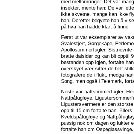
med mellomringer. Det var mange
insekter, mente han; De var lette 
ikke skvetne, mange kan ikke fly
han. Deretter begynte han å vis
på hva han hadde klart å finne.
Først ut var eksemplarer av vak
Svalestjert, Sørgekåpe, Perlem
Apollosommerfugler. Sistnevnte e
bratte dalsider og kan bli opptil
bestanden opp igjen, fortalte han. 
overskyet vær sitter de helt still
fotografere de i flukt, medga han
Song, men også i Telemark, forta
Neste var nattsommerfugler. Her 
Nattpåfugløye, Ligustersommer
Ligustersvermere er den største
opp til 15 cm fortalte han. Eller
Kveldspåfugløye og Nattpåfugløye
pussig nok om dagen og lukter ett
fortalte han om Ospeglassvinge.