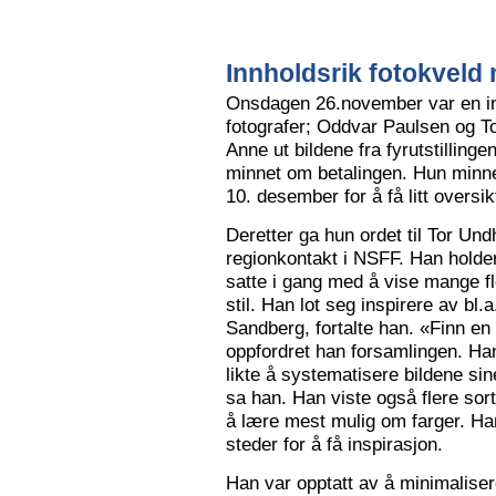
Innholdsrik fotokveld 
Onsdagen 26.november var en in
fotografer; Oddvar Paulsen og To
Anne ut bildene fra fyrutstillinge
minnet om betalingen. Hun minne
10. desember for å få litt oversik
Deretter ga hun ordet til Tor Un
regionkontakt i NSFF. Han holder t
satte i gang med å vise mange flot
stil. Han lot seg inspirere av bl
Sandberg, fortalte han. «Finn en
oppfordret han forsamlingen. Han
likte å systematisere bildene sin
sa han. Han viste også flere sort
å lære mest mulig om farger. Han l
steder for å få inspirasjon.
Han var opptatt av å minimalise