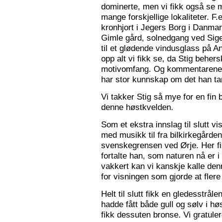
dominerte, men vi fikk også se m
mange forskjellige lokaliteter. F.
kronhjort i Jegers Borg i Danmark
Gimle gård, solnedgang ved Sigers
til et glødende vindusglass på A
opp alt vi fikk se, da Stig beher
motivomfang. Og kommentarene 
har stor kunnskap om det han tar
Vi takker Stig så mye for en fin 
denne høstkvelden.
Som et ekstra innslag til slutt vis
med musikk til fra bilkirkegården
svenskegrensen ved Ørje. Her fin
fortalte han, som naturen nå er i
vakkert kan vi kanskje kalle den
for visningen som gjorde at flere f
Helt til slutt fikk en gledesstrå
hadde fått både gull og sølv i hø
fikk dessuten bronse. Vi gratuler