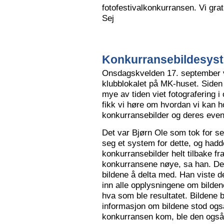
fotofestivalkonkurransen. Vi grat
Sej
Konkurransebildesyste
Onsdagskvelden 17. september va
klubblokalet på MK-huset. Siden 
mye av tiden viet fotografering i
fikk vi høre om hvordan vi kan h
konkurransebilder og deres even
Det var Bjørn Ole som tok for s
seg et system for dette, og hadd
konkurransebilder helt tilbake fr
konkurransene nøye, sa han. Det v
bildene å delta med. Han viste de
inn alle opplysningene om bilden
hva som ble resultatet. Bildene bl
informasjon om bildene stod også
konkurransen kom, ble den også l