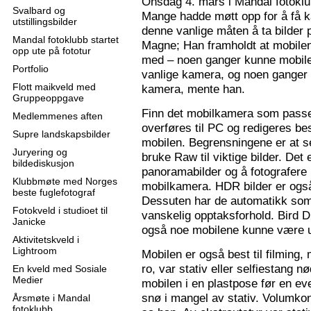
Onsdag 4. mars i Mandal fotoklu
Svalbard og
Mange hadde møtt opp for å få k
utstillingsbilder
denne vanlige måten å ta bilder p
Mandal fotoklubb startet
Magne; Han framholdt at mobilen
opp ute på fototur
med – noen ganger kunne mobilen
Portfolio
vanlige kamera, og noen ganger 
Flott maikveld med
kamera, mente han.
Gruppeoppgave
Finn det mobilkamera som passer
Medlemmenes aften
overføres til PC og redigeres bes
Supre landskapsbilder
mobilen. Begrensningene er at se
Juryering og
bruke Raw til viktige bilder. Det
bildediskusjon
panoramabilder og å fotografere
Klubbmøte med Norges
mobilkamera. HDR bilder er ogs
beste fuglefotograf
Dessuten har de automatikk som 
Fotokveld i studioet til
vanskelig opptaksforhold. Bird D
Janicke
også noe mobilene kunne være u
Aktivitetskveld i
Lightroom
Mobilen er også best til filming,
ro, var stativ eller selfiestang nø
En kveld med Sosiale
Medier
mobilen i en plastpose før en eve
snø i mangel av stativ. Volumkon
Årsmøte i Mandal
fotoklubb