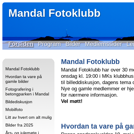
Mandal Fotoklubb
Forsiden
Program
Bilder
Medlemssider
Le
Mandal Fotoklubb
Mandal Fotoklubb
Mandal Fotoklubb har over 30 m
onsdag kl. 19:00 i MKs klubbhus 
Hvordan ta vare på
gamle bilder
til billeddiskusjon, dagens tema
Nye og gamle medlemmer er hjer
Fotografering i
betongparken i Mandal
for nærmere informasjon.
Vel møtt!
Bildediskusjon
Mobilfoto
Litt av hvert om alt mulig
Hvordan ta vare på ga
Bilder fra 2025
Års- og julemøte i