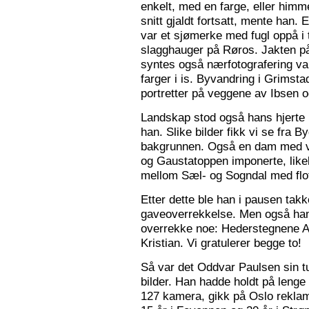
enkelt, med en farge, eller himme
snitt gjaldt fortsatt, mente han. 
var et sjømerke med fugl oppå i 
slagghauger på Røros. Jakten på 
syntes også nærfotografering var
farger i is. Byvandring i Grimst
portretter på veggene av Ibsen 
Landskap stod også hans hjerte n
han. Slike bilder fikk vi se fra 
bakgrunnen. Også en dam med va
og Gaustatoppen imponerte, like
mellom Sæl- og Sogndal med flot
Etter dette ble han i pausen tak
gaveoverrekkelse. Men også ha
overrekke noe: Hederstegnene A
Kristian. Vi gratulerer begge to!
Så var det Oddvar Paulsen sin tur
bilder. Han hadde holdt på leng
127 kamera, gikk på Oslo reklam