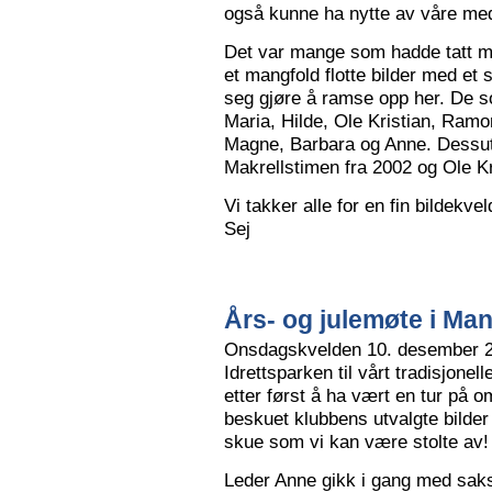
også kunne ha nytte av våre me
Det var mange som hadde tatt me
et mangfold flotte bilder med et
seg gjøre å ramse opp her. De so
Maria, Hilde, Ole Kristian, Ramo
Magne, Barbara og Anne. Dessut
Makrellstimen fra 2002 og Ole Kri
Vi takker alle for en fin bildekve
Sej
Års- og julemøte i Ma
Onsdagskvelden 10. desember 202
Idrettsparken til vårt tradisjonel
etter først å ha vært en tur på 
beskuet klubbens utvalgte bilder
skue som vi kan være stolte av!
Leder Anne gikk i gang med saksl