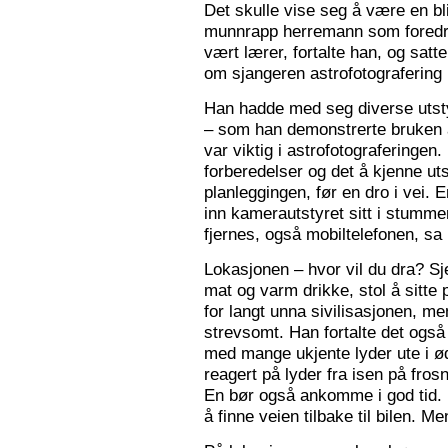
Det skulle vise seg å være en bl
munnrapp herremann som foredro
vært lærer, fortalte han, og satt
om sjangeren astrofotografering 
Han hadde med seg diverse utsty
– som han demonstrerte bruken a
var viktig i astrofotograferingen
forberedelser og det å kjenne utst
planleggingen, før en dro i vei. 
inn kamerautstyret sitt i stumm
fjernes, også mobiltelefonen, sa
Lokasjonen – hvor vil du dra? S
mat og varm drikke, stol å sitte 
for langt unna sivilisasjonen, me
strevsomt. Han fortalte det ogs
med mange ukjente lyder ute i 
reagert på lyder fra isen på fros
En bør også ankomme i god tid.
å finne veien tilbake til bilen. Men