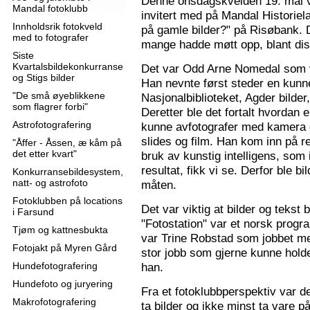
Denne onsdagskvelden 19. mai 
Mandal fotoklubb
invitert med på Mandal Historie
Innholdsrik fotokveld
på gamle bilder?" på Risøbank. D
med to fotografer
mange hadde møtt opp, blant diss
Siste
Kvartalsbildekonkurranse
Det var Odd Arne Nomedal som v
og Stigs bilder
Han nevnte først steder en kunne
"De små øyeblikkene
Nasjonalbiblioteket, Agder bilder
som flagrer forbi"
Deretter ble det fortalt hvordan 
Astrofotografering
kunne avfotografer med kamera e
slides og film. Han kom inn på r
"Åffer - Åssen, æ kåm på
det etter kvart"
bruk av kunstig intelligens, som ik
resultat, fikk vi se. Derfor ble b
Konkurransebildesystem,
natt- og astrofoto
måten.
Fotoklubben på locations
Det var viktig at bilder og tekst
i Farsund
"Fotostation" var et norsk prog
Tjøm og kattnesbukta
var Trine Robstad som jobbet me
Fotojakt på Myren Gård
stor jobb som gjerne kunne holde
Hundefotografering
han.
Hundefoto og juryering
Fra et fotoklubbperspektiv var de
Makrofotografering
ta bilder og ikke minst ta vare på