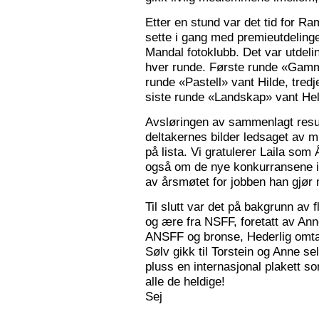
Etter en stund var det tid for Ra
sette i gang med premieutdelinge
Mandal fotoklubb. Det var utdeli
hver runde. Første runde «Gamm
runde «Pastell» vant Hilde, tred
siste runde «Landskap» vant Hele
Avsløringen av sammenlagt resul
deltakernes bilder ledsaget av m
på lista. Vi gratulerer Laila som
også om de nye konkurransene i
av årsmøtet for jobben han gjør
Til slutt var det på bakgrunn av fl
og ære fra NSFF, foretatt av Ann
ANSFF og bronse, Hederlig omtale
Sølv gikk til Torstein og Anne se
pluss en internasjonal plakett som
alle de heldige!
Sej