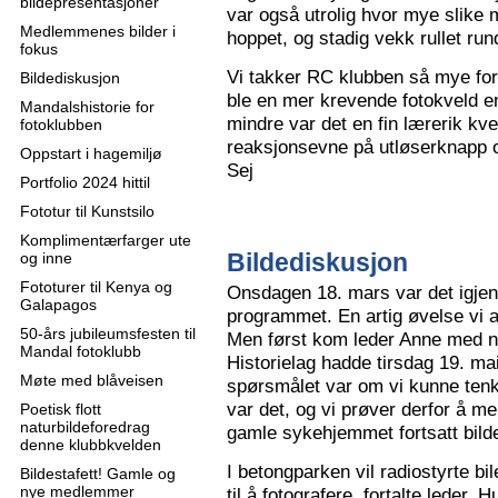
bildepresentasjoner
var også utrolig hvor mye slike m
Medlemmenes bilder i
hoppet, og stadig vekk rullet run
fokus
Vi takker RC klubben så mye for
Bildediskusjon
ble en mer krevende fotokveld e
Mandalshistorie for
mindre var det en fin lærerik kve
fotoklubben
reaksjonsevne på utløserknapp 
Oppstart i hagemiljø
Sej
Portfolio 2024 hittil
Fototur til Kunstsilo
Komplimentærfarger ute
Bildediskusjon
og inne
Fototurer til Kenya og
Onsdagen 18. mars var det igjen
Galapagos
programmet. En artig øvelse vi all
50-års jubileumsfesten til
Men først kom leder Anne med n
Mandal fotoklubb
Historielag hadde tirsdag 19. ma
Møte med blåveisen
spørsmålet var om vi kunne tenk
var det, og vi prøver derfor å me
Poetisk flott
naturbildeforedrag
gamle sykehjemmet fortsatt bild
denne klubbkvelden
I betongparken vil radiostyrte bil
Bildestafett! Gamle og
nye medlemmer
til å fotografere, fortalte leder.