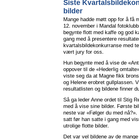
Siste Kvartalsbildeko
bilder
Mange hadde møtt opp for å få m
12. november i Mandal fotoklubbs
begynte flott med kaffe og god k
gang med å presentere resultaten
kvartalsbildekonkurranse med 
vært jury for oss.
Hun begynte med å vise de «Anta
oppover til de «Hederlig omtalte» 
viste seg da at Magne fikk bron
og Helene erobret gullplassen. V
resultatlisten og bildene finner 
Så ga leder Anne ordet til Stig 
med å vise sine bilder. Første b
neste var «Følger du med nå?».
satt før han satte i gang med vi
utrolige flotte bilder.
Det var vel bildene av de mange 