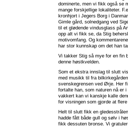
dominerte, men vi fikk også se m
mange forskjellige lokaliteter. F.
kronhjort i Jegers Borg i Danmark
Gimle gård, solnedgang ved Sigers
til et glødende vindusglass på A
opp alt vi fikk se, da Stig beher
motivomfang. Og kommentarene 
har stor kunnskap om det han tar
Vi takker Stig så mye for en fin 
denne høstkvelden.
Som et ekstra innslag til slutt vis
med musikk til fra bilkirkegården
svenskegrensen ved Ørje. Her fin
fortalte han, som naturen nå er i
vakkert kan vi kanskje kalle den
for visningen som gjorde at flere f
Helt til slutt fikk en gledesstrå
hadde fått både gull og sølv i hø
fikk dessuten bronse. Vi gratuler