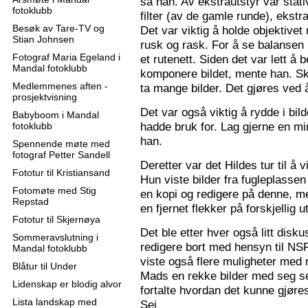
sa han. Av ekstrautstyr var stati
fotoklubb
filter (av de gamle runde), ekstr
Besøk av Tare-TV og
Det var viktig å holde objektive
Stian Johnsen
rusk og rask. For å se balansen 
Fotograf Maria Egeland i
et rutenett. Siden det var lett å
Mandal fotoklubb
komponere bildet, mente han. S
Medlemmenes aften -
ta mange bilder. Det gjøres ved 
prosjektvisning
Det var også viktig å rydde i bil
Babyboom i Mandal
hadde bruk for. Lag gjerne en mi
fotoklubb
han.
Spennende møte med
fotograf Petter Sandell
Deretter var det Hildes tur til å 
Fototur til Kristiansand
Hun viste bilder fra fugleplassen
Fotomøte med Stig
en kopi og redigere på denne, me
Repstad
en fjernet flekker på forskjellig ut
Fototur til Skjernøya
Det ble etter hver også litt disk
Sommeravslutning i
redigere bort med hensyn til N
Mandal fotoklubb
viste også flere muligheter med re
Blåtur til Under
Mads en rekke bilder med seg sel
Lidenskap er blodig alvor
fortalte hvordan det kunne gjøre
Lista landskap med
Sej