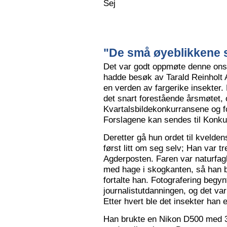
Sej
"De små øyeblikkene s
Det var godt oppmøte denne ons
hadde besøk av Tarald Reinholt 
en verden av fargerike insekter.
det snart forestående årsmøtet, o
Kvartalsbildekonkurransene og f
Forslagene kan sendes til Konku
Deretter gå hun ordet til kvelden
først litt om seg selv; Han var tr
Agderposten. Faren var naturfa
med hage i skogkanten, så han ble
fortalte han. Fotografering begy
journalistutdanningen, og det var
Etter hvert ble det insekter han e
Han brukte en Nikon D500 med 3