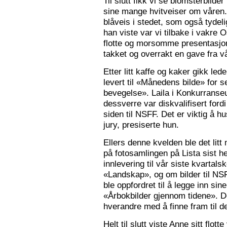
Til slutt fikk vi se blomsterbilde
sine mange hvitveiser om våren.
blåveis i stedet, som også tydelig
han viste var vi tilbake i vakre 
flotte og morsomme presentasjon
takket og overrakt en gave fra vå
Etter litt kaffe og kaker gikk le
levert til «Månedens bilde» for
bevegelse». Laila i Konkurranseut
dessverre var diskvalifisert ford
siden til NSFF. Det er viktig å h
jury, presiserte hun.
Ellers denne kvelden ble det litt
på fotosamlingen på Lista sist h
innlevering til vår siste kvarta
«Landskap», og om bilder til N
ble oppfordret til å legge inn sine
«Årbokbilder gjennom tidene». D
hverandre med å finne fram til d
Helt til slutt viste Anne sitt flott