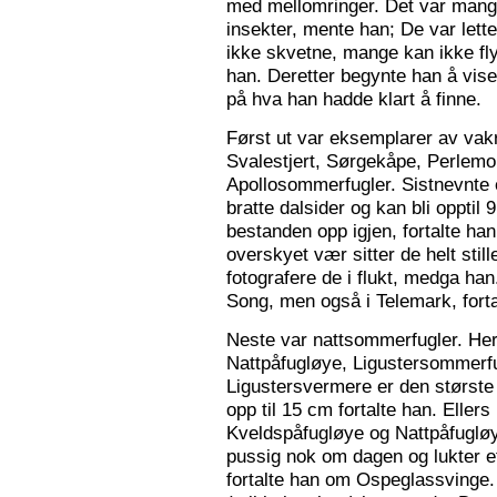
med mellomringer. Det var mange
insekter, mente han; De var lette 
ikke skvetne, mange kan ikke fly
han. Deretter begynte han å vis
på hva han hadde klart å finne.
Først ut var eksemplarer av vak
Svalestjert, Sørgekåpe, Perlem
Apollosommerfugler. Sistnevnte e
bratte dalsider og kan bli opptil
bestanden opp igjen, fortalte han. 
overskyet vær sitter de helt still
fotografere de i flukt, medga han
Song, men også i Telemark, forta
Neste var nattsommerfugler. Her 
Nattpåfugløye, Ligustersommer
Ligustersvermere er den største
opp til 15 cm fortalte han. Eller
Kveldspåfugløye og Nattpåfugløye
pussig nok om dagen og lukter ett
fortalte han om Ospeglassvinge.