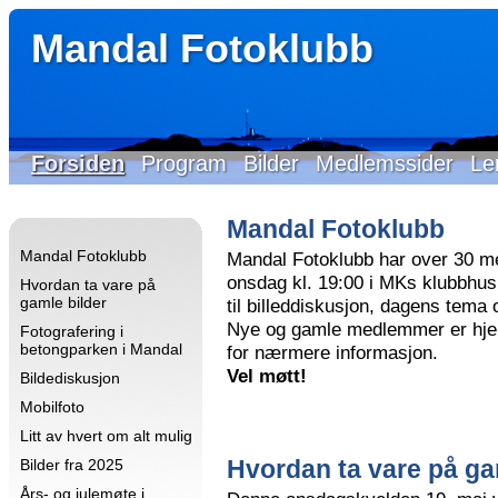
Mandal Fotoklubb
Forsiden
Program
Bilder
Medlemssider
Le
Mandal Fotoklubb
Mandal Fotoklubb
Mandal Fotoklubb har over 30 m
onsdag kl. 19:00 i MKs klubbhus 
Hvordan ta vare på
gamle bilder
til billeddiskusjon, dagens tema
Nye og gamle medlemmer er hjer
Fotografering i
betongparken i Mandal
for nærmere informasjon.
Vel møtt!
Bildediskusjon
Mobilfoto
Litt av hvert om alt mulig
Hvordan ta vare på ga
Bilder fra 2025
Års- og julemøte i