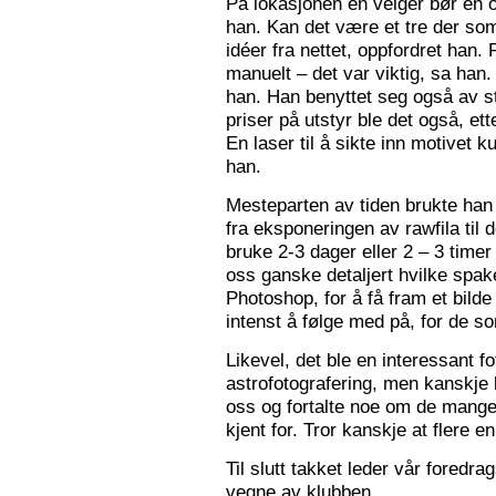
På lokasjonen en velger bør en 
han. Kan det være et tre der som
idéer fra nettet, oppfordret han.
manuelt – det var viktig, sa han.
han. Han benyttet seg også av st
priser på utstyr ble det også, e
En laser til å sikte inn motivet k
han.
Mesteparten av tiden brukte han 
fra eksponeringen av rawfila til 
bruke 2-3 dager eller 2 – 3 timer
oss ganske detaljert hvilke spak
Photoshop, for å få fram et bil
intenst å følge med på, for de so
Likevel, det ble en interessant 
astrofotografering, men kanskje l
oss og fortalte noe om de mange f
kjent for. Tror kanskje at flere e
Til slutt takket leder vår foredr
vegne av klubben.