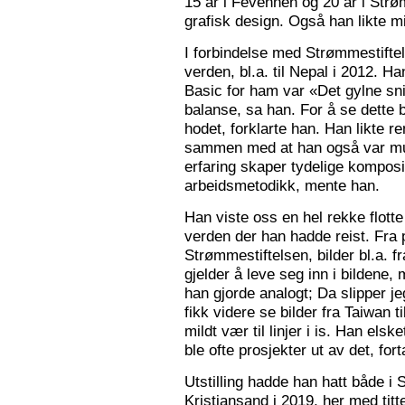
15 år i Fevennen og 20 år i Strø
grafisk design. Også han likte mi
I forbindelse med Strømmestiftel
verden, bl.a. til Nepal i 2012. 
Basic for ham var «Det gylne snitt
balanse, sa han. For å se dette b
hodet, forklarte han. Han likte re
sammen med at han også var mus
erfaring skaper tydelige kompos
arbeidsmetodikk, mente han.
Han viste oss en hel rekke flotte
verden der han hadde reist. Fra p
Strømmestiftelsen, bilder bl.a. f
gjelder å leve seg inn i bildene,
han gjorde analogt; Da slipper j
fikk videre se bilder fra Taiwan t
mildt vær til linjer i is. Han elsk
ble ofte prosjekter ut av det, fort
Utstilling hadde han hatt både i 
Kristiansand i 2019, her med tit