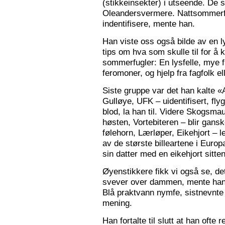
(stikkeinsekter) i utseende. De s
Oleandersvermere. Nattsommerfu
indentifisere, mente han.
Han viste oss også bilde av en l
tips om hva som skulle til for 
sommerfugler: En lysfelle, mye f
feromoner, og hjelp fra fagfolk el
Siste gruppe var det han kalte «
Gulløye, UFK – uidentifisert, fl
blod, la han til. Videre Skogsma
høsten, Vortebiteren – blir gansk
følehorn, Lærløper, Eikehjort – l
av de største billeartene i Euro
sin datter med en eikehjort sitt
Øyenstikkere fikk vi også se, de
svever over dammen, mente han.
Blå praktvann nymfe, sistnevnte 
mening.
Han fortalte til slutt at han ofte 