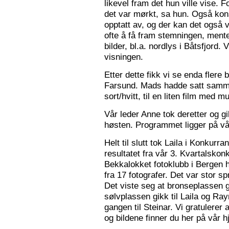
likevel fram det hun ville vise. 
det var mørkt, sa hun. Også konse
opptatt av, og der kan det også v
ofte å få fram stemningen, mente
bilder, bl.a. nordlys i Båtsfjord.
visningen.
Etter dette fikk vi se enda flere b
Farsund. Mads hadde satt sammen
sort/hvitt, til en liten film med mu
Vår leder Anne tok deretter og 
høsten. Programmet ligger på v
Helt til slutt tok Laila i Konkurr
resultatet fra vår 3. Kvartalsko
Bekkalokket fotoklubb i Bergen h
fra 17 fotografer. Det var stor sp
Det viste seg at bronseplassen gi
sølvplassen gikk til Laila og Ra
gangen til Steinar. Vi gratulerer 
og bildene finner du her på vår 