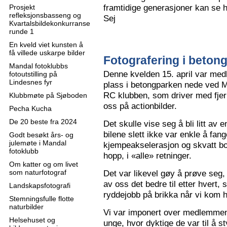
framtidige generasjoner kan se h
Prosjekt
refleksjonsbasseng og
Sej
Kvartalsbildekonkurranse
runde 1
En kveld viet kunsten å
få villede uskarpe bilder
Fotografering i beton
Mandal fotoklubbs
Denne kvelden 15. april var me
fotoutstilling på
Lindesnes fyr
plass i betongparken nede ved M
RC klubben, som driver med fjern
Klubbmøte på Sjøboden
oss på actionbilder.
Pecha Kucha
De 20 beste fra 2024
Det skulle vise seg å bli litt av 
bilene slett ikke var enkle å fa
Godt besøkt års- og
julemøte i Mandal
kjempeakselerasjon og skvatt bok
fotoklubb
hopp, i «alle» retninger.
Om katter og om livet
som naturfotograf
Det var likevel gøy å prøve seg, o
av oss det bedre til etter hvert,
Landskapsfotografi
ryddejobb på brikka når vi kom 
Stemningsfulle flotte
naturbilder
Vi var imponert over medlemme
Helsehuset og
unge, hvor dyktige de var til å s