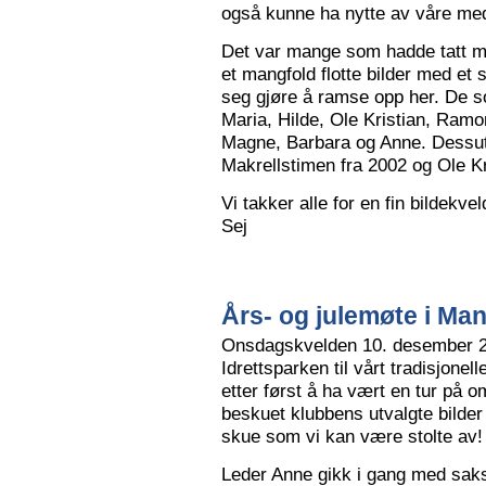
også kunne ha nytte av våre me
Det var mange som hadde tatt me
et mangfold flotte bilder med et
seg gjøre å ramse opp her. De so
Maria, Hilde, Ole Kristian, Ramo
Magne, Barbara og Anne. Dessut
Makrellstimen fra 2002 og Ole Kri
Vi takker alle for en fin bildekve
Sej
Års- og julemøte i Ma
Onsdagskvelden 10. desember 202
Idrettsparken til vårt tradisjonel
etter først å ha vært en tur på 
beskuet klubbens utvalgte bilder
skue som vi kan være stolte av!
Leder Anne gikk i gang med saksl