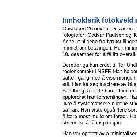
Innholdsrik fotokveld 
Onsdagen 26.november var en in
fotografer; Oddvar Paulsen og To
Anne ut bildene fra fyrutstillinge
minnet om betalingen. Hun minne
10. desember for å få litt oversik
Deretter ga hun ordet til Tor Un
regionkontakt i NSFF. Han holder t
satte i gang med å vise mange flot
stil. Han lot seg inspirere av bl
Sandberg, fortalte han. «Finn en
oppfordret han forsamlingen. Han
likte å systematisere bildene sin
sa han. Han viste også flere sort
å lære mest mulig om farger. Han l
steder for å få inspirasjon.
Han var opptatt av å minimalise