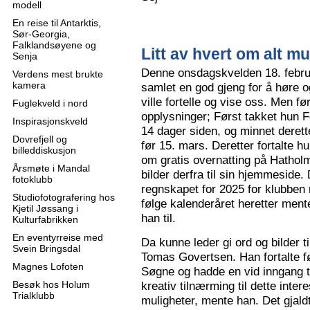
modell
En reise til Antarktis,
Sør-Georgia,
Falklandsøyene og
Litt av hvert om alt mu
Senja
Denne onsdagskvelden 18. februa
Verdens mest brukte
kamera
samlet en god gjeng for å høre
ville fortelle og vise oss. Men 
Fuglekveld i nord
opplysninger; Først takket hun F
Inspirasjonskveld
14 dager siden, og minnet derette
Dovrefjell og
før 15. mars. Deretter fortalte hu
billeddiskusjon
om gratis overnatting på Hatholm
Årsmøte i Mandal
bilder derfra til sin hjemmeside.
fotoklubb
regnskapet for 2025 for klubben
Studiofotografering hos
følge kalenderåret heretter ment
Kjetil Jøssang i
han til.
Kulturfabrikken
En eventyrreise med
Da kunne leder gi ord og bilder t
Svein Bringsdal
Tomas Govertsen. Han fortalte fø
Magnes Lofoten
Søgne og hadde en vid inngang til
Besøk hos Holum
kreativ tilnærming til dette inter
Trialklubb
muligheter, mente han. Det gjaldt