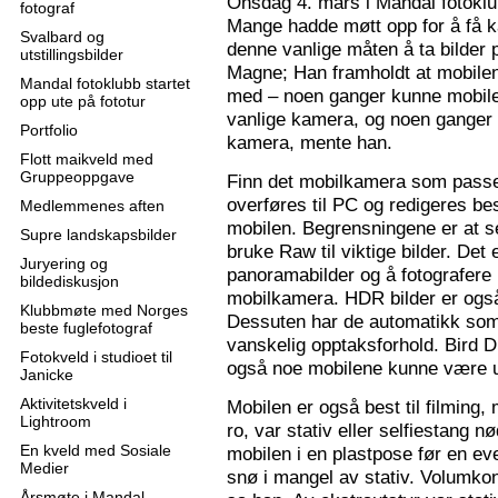
Onsdag 4. mars i Mandal fotoklu
fotograf
Mange hadde møtt opp for å få k
Svalbard og
denne vanlige måten å ta bilder p
utstillingsbilder
Magne; Han framholdt at mobilen
Mandal fotoklubb startet
med – noen ganger kunne mobilen
opp ute på fototur
vanlige kamera, og noen ganger 
Portfolio
kamera, mente han.
Flott maikveld med
Gruppeoppgave
Finn det mobilkamera som passer
overføres til PC og redigeres bes
Medlemmenes aften
mobilen. Begrensningene er at se
Supre landskapsbilder
bruke Raw til viktige bilder. Det
Juryering og
panoramabilder og å fotografere
bildediskusjon
mobilkamera. HDR bilder er ogs
Klubbmøte med Norges
Dessuten har de automatikk som 
beste fuglefotograf
vanskelig opptaksforhold. Bird D
Fotokveld i studioet til
også noe mobilene kunne være u
Janicke
Aktivitetskveld i
Mobilen er også best til filming,
Lightroom
ro, var stativ eller selfiestang nø
En kveld med Sosiale
mobilen i en plastpose før en eve
Medier
snø i mangel av stativ. Volumkon
Årsmøte i Mandal