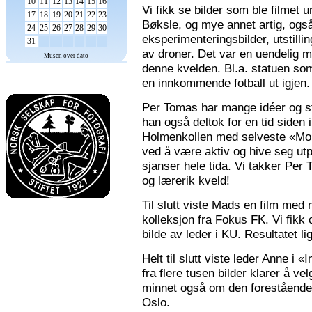
10
11
12
13
14
15
16
Vi fikk se bilder som ble filmet
17
18
19
20
21
22
23
Bøksle, og mye annet artig, også 
24
25
26
27
28
29
30
eksperimenteringsbilder, utstilli
31
av droner. Det var en uendelig m
Musen over dato
denne kvelden. Bl.a. statuen som 
en innkommende fotball ut igjen.
Per Tomas har mange idéer og stor
han også deltok for en tid siden 
Holmenkollen med selveste «Mona
ved å være aktiv og hive seg utp
sjanser hele tida. Vi takker Per
og lærerik kveld!
Til slutt viste Mads en film med m
kolleksjon fra Fokus FK. Vi fikk
bilde av leder i KU. Resultatet l
Helt til slutt viste leder Anne i
fra flere tusen bilder klarer å v
minnet også om den forestående n
Oslo.