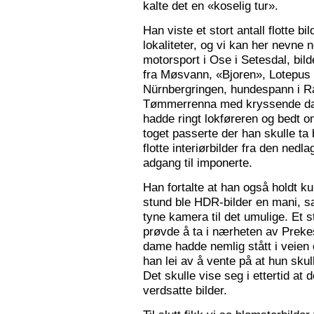
kalte det en «koselig tur».
Han viste et stort antall flotte bi
lokaliteter, og vi kan her nevne
motorsport i Ose i Setesdal, bilde
fra Møsvann, «Bjoren», Lotepus p
Nürnbergringen, hundespann i Ra
Tømmerrenna med kryssende damp
hadde ringt lokføreren og bedt 
toget passerte der han skulle ta 
flotte interiørbilder fra den nedl
adgang til imponerte.
Han fortalte at han også holdt ku
stund ble HDR-bilder en mani, sa
tyne kamera til det umulige. Et 
prøvde å ta i nærheten av Prekes
dame hadde nemlig stått i veien o
han lei av å vente på at hun skulle
Det skulle vise seg i ettertid at 
verdsatte bilder.