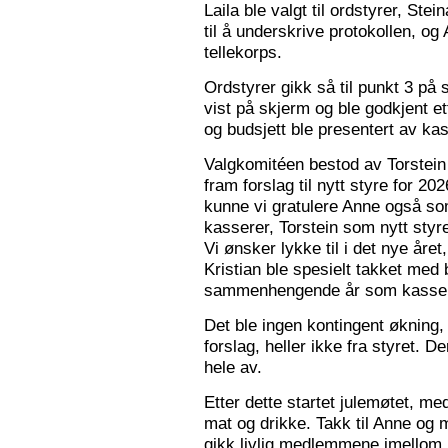
Laila ble valgt til ordstyrer, Stei
til å underskrive protokollen, o
tellekorps.
Ordstyrer gikk så til punkt 3 på
vist på skjerm og ble godkjent et
og budsjett ble presentert av kas
Valgkomitéen bestod av Torstein 
fram forslag til nytt styre for 2
kunne vi gratulere Anne også s
kasserer, Torstein som nytt sty
Vi ønsker lykke til i det nye åre
Kristian ble spesielt takket med 
sammenhengende år som kasser
Det ble ingen kontingent økning,
forslag, heller ikke fra styret. 
hele av.
Etter dette startet julemøtet, m
mat og drikke. Takk til Anne og 
gikk livlig medlemmene imellom, o