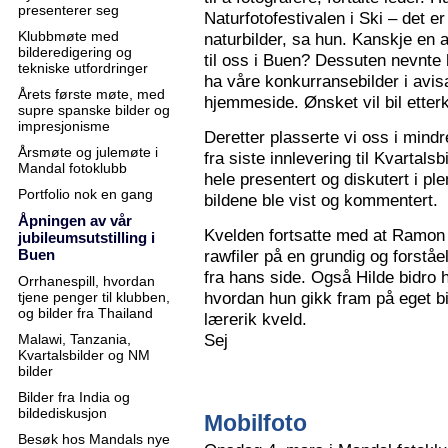
presenterer seg
Naturfotofestivalen i Ski – det e
Klubbmøte med
naturbilder, sa hun. Kanskje en 
bilderedigering og
til oss i Buen? Dessuten nevnte 
tekniske utfordringer
ha våre konkurransebilder i avisa
Årets første møte, med
hjemmeside. Ønsket vil bil ette
supre spanske bilder og
impresjonisme
Deretter plasserte vi oss i mindr
Årsmøte og julemøte i
fra siste innlevering til Kvartals
Mandal fotoklubb
hele presentert og diskutert i pl
Portfolio nok en gang
bildene ble vist og kommentert.
Åpningen av vår
Kvelden fortsatte med at Ramon 
jubileumsutstilling i
Buen
rawfiler på en grundig og forståe
fra hans side. Også Hilde bidro 
Orrhanespill, hvordan
hvordan hun gikk fram på eget bi
tjene penger til klubben,
og bilder fra Thailand
lærerik kveld.
Sej
Malawi, Tanzania,
Kvartalsbilder og NM
bilder
Bilder fra India og
bildediskusjon
Mobilfoto
Besøk hos Mandals nye