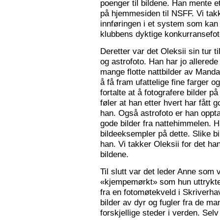
poenger til bildene. Han mente e
på hjemmesiden til NSFF. Vi tak
innføringen i et system som kan
klubbens dyktige konkurransefot
Deretter var det Oleksii sin tur ti
og astrofoto. Han har jo allered
mange flotte nattbilder av Mandal 
å få fram ufattelige fine farger og
fortalte at å fotografere bilder 
føler at han etter hvert har fått g
han. Også astrofoto er han opptat
gode bilder fra nattehimmelen. 
bildeeksempler på dette. Slike b
han. Vi takker Oleksii for det ha
bildene.
Til slutt var det leder Anne som v
«kjempemørkt» som hun uttrykte 
fra en fotomøtekveld i Skriverha
bilder av dyr og fugler fra de ma
forskjellige steder i verden. Sel