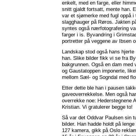
enkelt, med en farge, eller himme
snitt gjaldt fortsatt, mente han. 
var et sjømerke med fugl oppå i 
slagghauger på Røros. Jakten på 
syntes også nærfotografering var
farger i is. Byvandring i Grimst
portretter på veggene av Ibsen 
Landskap stod også hans hjerte n
han. Slike bilder fikk vi se fra 
bakgrunnen. Også en dam med va
og Gaustatoppen imponerte, like
mellom Sæl- og Sogndal med flot
Etter dette ble han i pausen tak
gaveoverrekkelse. Men også ha
overrekke noe: Hederstegnene A
Kristian. Vi gratulerer begge to!
Så var det Oddvar Paulsen sin tur
bilder. Han hadde holdt på leng
127 kamera, gikk på Oslo reklam