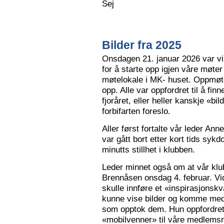
Sej
Bilder fra 2025
Onsdagen 21. januar 2026 var vi 
for å starte opp igjen våre møter
møtelokale i MK- huset. Oppmøte
opp. Alle var oppfordret til å finn
fjoråret, eller heller kanskje «bi
forbifarten foreslo.
Aller først fortalte vår leder A
var gått bort etter kort tids sy
minutts stillhet i klubben.
Leder minnet også om at vår klu
Brennåsen onsdag 4. februar. Vid
skulle innføre et «inspirasjons
kunne vise bilder og komme med 
som opptok dem. Hun oppfordret
«mobilvenner» til våre medlemsm