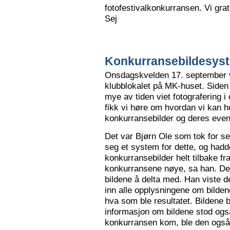
fotofestivalkonkurransen. Vi grat
Sej
Konkurransebildesyste
Onsdagskvelden 17. september va
klubblokalet på MK-huset. Siden 
mye av tiden viet fotografering i
fikk vi høre om hvordan vi kan h
konkurransebilder og deres even
Det var Bjørn Ole som tok for s
seg et system for dette, og hadd
konkurransebilder helt tilbake fr
konkurransene nøye, sa han. Det v
bildene å delta med. Han viste de
inn alle opplysningene om bilden
hva som ble resultatet. Bildene bl
informasjon om bildene stod også
konkurransen kom, ble den også l