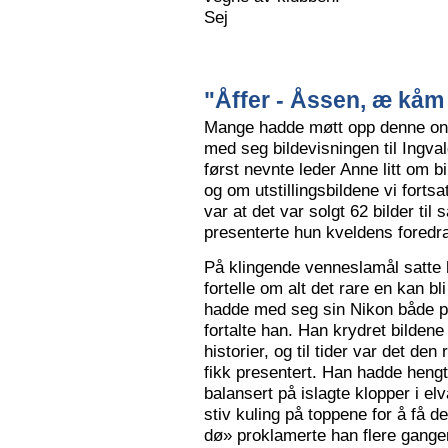
Sej
"Åffer - Åssen, æ kåm 
Mange hadde møtt opp denne ons
med seg bildevisningen til Ingva
først nevnte leder Anne litt om b
og om utstillingsbildene vi forts
var at det var solgt 62 bilder ti
presenterte hun kveldens foredr
På klingende venneslamål satte 
fortelle om alt det rare en kan bl
hadde med seg sin Nikon både på 
fortalte han. Han krydret bild
historier, og til tider var det de
fikk presentert. Han hadde hengt
balansert på islagte klopper i elv
stiv kuling på toppene for å få de
dø» proklamerte han flere gange