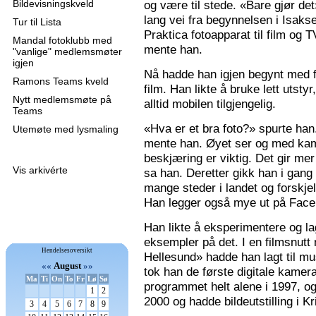
Bildevisningskveld
og være til stede. «Bare gjør de
lang vei fra begynnelsen i Isaks
Tur til Lista
Praktica fotoapparat til film og 
Mandal fotoklubb med
mente han.
"vanlige" medlemsmøter
igjen
Nå hadde han igjen begynt med f
Ramons Teams kveld
film. Han likte å bruke lett utsty
Nytt medlemsmøte på
alltid mobilen tilgjengelig.
Teams
«Hva er et bra foto?» spurte han
Utemøte med lysmaling
mente han. Øyet ser og med kame
beskjæring er viktig. Det gir mer 
Vis arkivérte
sa han. Deretter gikk han i gang
mange steder i landet og forskjel
Han legger også mye ut på Faceb
Han likte å eksperimentere og la
eksempler på det. I en filmsnutt
Hendelsesoversikt
Hellesund» hadde han lagt til mu
««
August
»»
tok han de første digitale kamer
Ma
Ti
On
To
Fr
Lø
Sø
programmet helt alene i 1997, 
1
2
2000 og hadde bildeutstilling i K
3
4
5
6
7
8
9