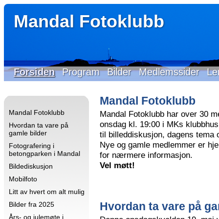
Mandal Fotoklubb
Forsiden
Program
Bilder
Medlemssider
Le
Mandal Fotoklubb
Mandal Fotoklubb
Mandal Fotoklubb har over 30 m
onsdag kl. 19:00 i MKs klubbhus 
Hvordan ta vare på
gamle bilder
til billeddiskusjon, dagens tema
Nye og gamle medlemmer er hjer
Fotografering i
betongparken i Mandal
for nærmere informasjon.
Vel møtt!
Bildediskusjon
Mobilfoto
Litt av hvert om alt mulig
Hvordan ta vare på ga
Bilder fra 2025
Års- og julemøte i