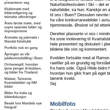
presenterer seg
Naturfotofestivalen i Ski – det e
Klubbmøte med
naturbilder, sa hun. Kanskje en 
bilderedigering og
til oss i Buen? Dessuten nevnte 
tekniske utfordringer
ha våre konkurransebilder i avisa
Årets første møte, med
hjemmeside. Ønsket vil bil ette
supre spanske bilder og
impresjonisme
Deretter plasserte vi oss i mindr
Årsmøte og julemøte i
fra siste innlevering til Kvartals
Mandal fotoklubb
hele presentert og diskutert i pl
Portfolio nok en gang
bildene ble vist og kommentert.
Åpningen av vår
Kvelden fortsatte med at Ramon 
jubileumsutstilling i Buen
rawfiler på en grundig og forståe
Orrhanespill, hvordan
fra hans side. Også Hilde bidro 
tjene penger til klubben,
og bilder fra Thailand
hvordan hun gikk fram på eget bi
lærerik kveld.
Malawi, Tanzania,
Kvartalsbilder og NM
Sej
bilder
Bilder fra India og
bildediskusjon
Mobilfoto
Besøk hos Mandals nye
fotograf