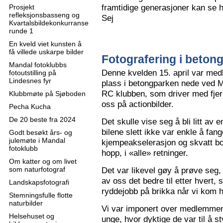
framtidige generasjoner kan se h
Prosjekt
refleksjonsbasseng og
Sej
Kvartalsbildekonkurranse
runde 1
En kveld viet kunsten å
få villede uskarpe bilder
Fotografering i beton
Mandal fotoklubbs
Denne kvelden 15. april var me
fotoutstilling på
Lindesnes fyr
plass i betongparken nede ved M
RC klubben, som driver med fjern
Klubbmøte på Sjøboden
oss på actionbilder.
Pecha Kucha
De 20 beste fra 2024
Det skulle vise seg å bli litt av 
bilene slett ikke var enkle å fa
Godt besøkt års- og
julemøte i Mandal
kjempeakselerasjon og skvatt bok
fotoklubb
hopp, i «alle» retninger.
Om katter og om livet
som naturfotograf
Det var likevel gøy å prøve seg, o
av oss det bedre til etter hvert,
Landskapsfotografi
ryddejobb på brikka når vi kom 
Stemningsfulle flotte
naturbilder
Vi var imponert over medlemme
Helsehuset og
unge, hvor dyktige de var til å s