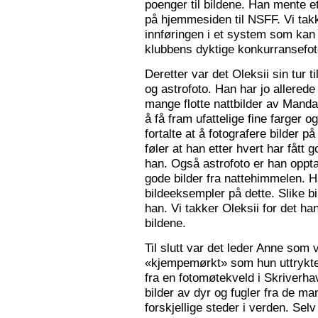
poenger til bildene. Han mente e
på hjemmesiden til NSFF. Vi tak
innføringen i et system som kan
klubbens dyktige konkurransefot
Deretter var det Oleksii sin tur ti
og astrofoto. Han har jo allered
mange flotte nattbilder av Mandal 
å få fram ufattelige fine farger og
fortalte at å fotografere bilder 
føler at han etter hvert har fått g
han. Også astrofoto er han opptat
gode bilder fra nattehimmelen. 
bildeeksempler på dette. Slike b
han. Vi takker Oleksii for det ha
bildene.
Til slutt var det leder Anne som v
«kjempemørkt» som hun uttrykte 
fra en fotomøtekveld i Skriverha
bilder av dyr og fugler fra de ma
forskjellige steder i verden. Sel