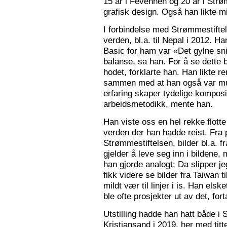
15 år i Fevennen og 20 år i Strø
grafisk design. Også han likte mi
I forbindelse med Strømmestiftel
verden, bl.a. til Nepal i 2012. 
Basic for ham var «Det gylne snitt
balanse, sa han. For å se dette b
hodet, forklarte han. Han likte re
sammen med at han også var mus
erfaring skaper tydelige kompos
arbeidsmetodikk, mente han.
Han viste oss en hel rekke flotte
verden der han hadde reist. Fra p
Strømmestiftelsen, bilder bl.a. f
gjelder å leve seg inn i bildene,
han gjorde analogt; Da slipper j
fikk videre se bilder fra Taiwan t
mildt vær til linjer i is. Han elsk
ble ofte prosjekter ut av det, fort
Utstilling hadde han hatt både i 
Kristiansand i 2019, her med tit