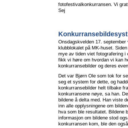
fotofestivalkonkurransen. Vi grat
Sej
Konkurransebildesyste
Onsdagskvelden 17. september va
klubblokalet på MK-huset. Siden 
mye av tiden viet fotografering i
fikk vi høre om hvordan vi kan h
konkurransebilder og deres even
Det var Bjørn Ole som tok for s
seg et system for dette, og hadd
konkurransebilder helt tilbake fr
konkurransene nøye, sa han. Det v
bildene å delta med. Han viste de
inn alle opplysningene om bilden
hva som ble resultatet. Bildene bl
informasjon om bildene stod også
konkurransen kom, ble den også l