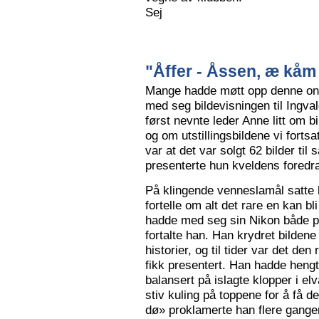
Sej
"Åffer - Åssen, æ kåm 
Mange hadde møtt opp denne ons
med seg bildevisningen til Ingva
først nevnte leder Anne litt om b
og om utstillingsbildene vi forts
var at det var solgt 62 bilder ti
presenterte hun kveldens foredr
På klingende venneslamål satte 
fortelle om alt det rare en kan bl
hadde med seg sin Nikon både på 
fortalte han. Han krydret bild
historier, og til tider var det de
fikk presentert. Han hadde hengt
balansert på islagte klopper i elv
stiv kuling på toppene for å få de
dø» proklamerte han flere gange