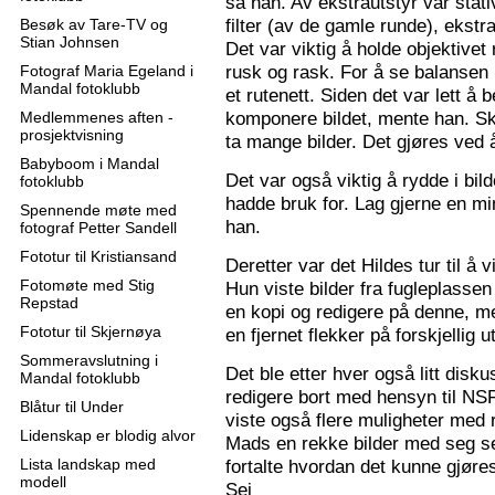
sa han. Av ekstrautstyr var stati
filter (av de gamle runde), ekstr
Besøk av Tare-TV og
Stian Johnsen
Det var viktig å holde objektive
rusk og rask. For å se balansen 
Fotograf Maria Egeland i
Mandal fotoklubb
et rutenett. Siden det var lett å
komponere bildet, mente han. S
Medlemmenes aften -
prosjektvisning
ta mange bilder. Det gjøres ved 
Babyboom i Mandal
Det var også viktig å rydde i bil
fotoklubb
hadde bruk for. Lag gjerne en mi
Spennende møte med
han.
fotograf Petter Sandell
Fototur til Kristiansand
Deretter var det Hildes tur til å 
Fotomøte med Stig
Hun viste bilder fra fugleplassen
Repstad
en kopi og redigere på denne, me
Fototur til Skjernøya
en fjernet flekker på forskjellig ut
Sommeravslutning i
Det ble etter hver også litt disk
Mandal fotoklubb
redigere bort med hensyn til N
Blåtur til Under
viste også flere muligheter med re
Lidenskap er blodig alvor
Mads en rekke bilder med seg sel
Lista landskap med
fortalte hvordan det kunne gjøre
modell
Sej