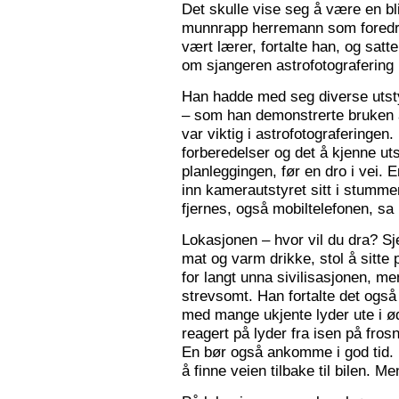
Det skulle vise seg å være en bl
munnrapp herremann som foredro
vært lærer, fortalte han, og satt
om sjangeren astrofotografering 
Han hadde med seg diverse utsty
– som han demonstrerte bruken a
var viktig i astrofotograferingen
forberedelser og det å kjenne utst
planleggingen, før en dro i vei. 
inn kamerautstyret sitt i stumm
fjernes, også mobiltelefonen, sa
Lokasjonen – hvor vil du dra? S
mat og varm drikke, stol å sitte 
for langt unna sivilisasjonen, me
strevsomt. Han fortalte det ogs
med mange ukjente lyder ute i 
reagert på lyder fra isen på fros
En bør også ankomme i god tid.
å finne veien tilbake til bilen. Men