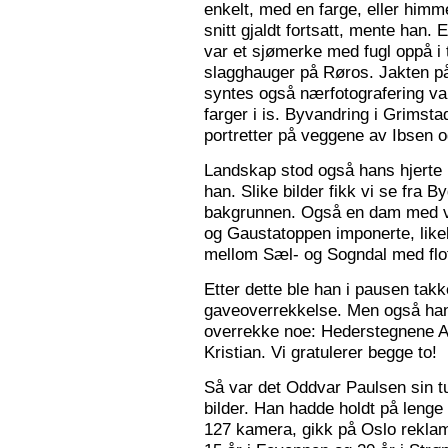
enkelt, med en farge, eller himme
snitt gjaldt fortsatt, mente han. 
var et sjømerke med fugl oppå i 
slagghauger på Røros. Jakten på 
syntes også nærfotografering var
farger i is. Byvandring i Grimst
portretter på veggene av Ibsen 
Landskap stod også hans hjerte n
han. Slike bilder fikk vi se fra 
bakgrunnen. Også en dam med va
og Gaustatoppen imponerte, like
mellom Sæl- og Sogndal med flot
Etter dette ble han i pausen tak
gaveoverrekkelse. Men også ha
overrekke noe: Hederstegnene A
Kristian. Vi gratulerer begge to!
Så var det Oddvar Paulsen sin tur
bilder. Han hadde holdt på leng
127 kamera, gikk på Oslo reklam