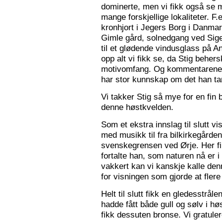
dominerte, men vi fikk også se m
mange forskjellige lokaliteter. F.
kronhjort i Jegers Borg i Danmark
Gimle gård, solnedgang ved Sigers
til et glødende vindusglass på A
opp alt vi fikk se, da Stig beher
motivomfang. Og kommentarene 
har stor kunnskap om det han tar
Vi takker Stig så mye for en fin 
denne høstkvelden.
Som et ekstra innslag til slutt vis
med musikk til fra bilkirkegården
svenskegrensen ved Ørje. Her fin
fortalte han, som naturen nå er i
vakkert kan vi kanskje kalle den
for visningen som gjorde at flere f
Helt til slutt fikk en gledesstrå
hadde fått både gull og sølv i hø
fikk dessuten bronse. Vi gratuler