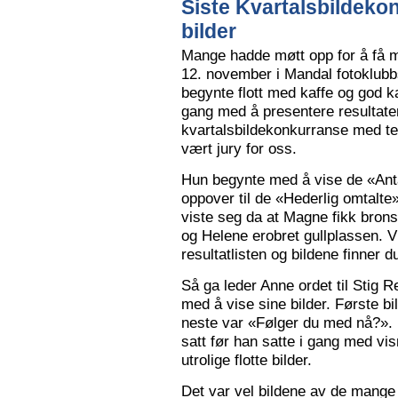
Siste Kvartalsbildeko
bilder
Mange hadde møtt opp for å få m
12. november i Mandal fotoklubbs
begynte flott med kaffe og god k
gang med å presentere resultaten
kvartalsbildekonkurranse med 
vært jury for oss.
Hun begynte med å vise de «Anta
oppover til de «Hederlig omtalte» 
viste seg da at Magne fikk bron
og Helene erobret gullplassen. V
resultatlisten og bildene finner 
Så ga leder Anne ordet til Stig 
med å vise sine bilder. Første b
neste var «Følger du med nå?».
satt før han satte i gang med vi
utrolige flotte bilder.
Det var vel bildene av de mange 