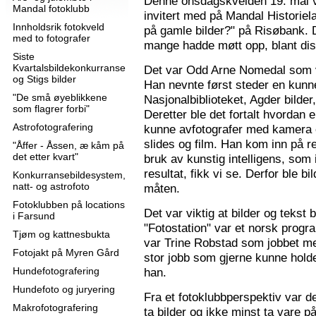
Denne onsdagskvelden 19. mai 
Mandal fotoklubb
invitert med på Mandal Historie
Innholdsrik fotokveld
på gamle bilder?" på Risøbank. D
med to fotografer
mange hadde møtt opp, blant diss
Siste
Kvartalsbildekonkurranse
Det var Odd Arne Nomedal som v
og Stigs bilder
Han nevnte først steder en kunne
"De små øyeblikkene
Nasjonalbiblioteket, Agder bilder
som flagrer forbi"
Deretter ble det fortalt hvordan 
Astrofotografering
kunne avfotografer med kamera e
slides og film. Han kom inn på r
"Åffer - Åssen, æ kåm på
det etter kvart"
bruk av kunstig intelligens, som ik
resultat, fikk vi se. Derfor ble b
Konkurransebildesystem,
natt- og astrofoto
måten.
Fotoklubben på locations
Det var viktig at bilder og tekst
i Farsund
"Fotostation" var et norsk prog
Tjøm og kattnesbukta
var Trine Robstad som jobbet me
Fotojakt på Myren Gård
stor jobb som gjerne kunne holde
Hundefotografering
han.
Hundefoto og juryering
Fra et fotoklubbperspektiv var de
Makrofotografering
ta bilder og ikke minst ta vare på