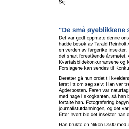
Sej
"De små øyeblikkene s
Det var godt oppmøte denne ons
hadde besøk av Tarald Reinholt 
en verden av fargerike insekter.
det snart forestående årsmøtet, o
Kvartalsbildekonkurransene og f
Forslagene kan sendes til Konku
Deretter gå hun ordet til kvelden
først litt om seg selv; Han var tr
Agderposten. Faren var naturfa
med hage i skogkanten, så han ble
fortalte han. Fotografering begy
journalistutdanningen, og det var
Etter hvert ble det insekter han e
Han brukte en Nikon D500 med 3