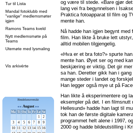
og være til stede. «Bare gjør de
Tur til Lista
lang vei fra begynnelsen i Isaks
Mandal fotoklubb med
Praktica fotoapparat til film og 
"vanlige" medlemsmøter
mente han.
igjen
Ramons Teams kveld
Nå hadde han igjen begynt med f
Nytt medlemsmøte på
film. Han likte å bruke lett utsty
Teams
alltid mobilen tilgjengelig.
Utemøte med lysmaling
«Hva er et bra foto?» spurte han
mente han. Øyet ser og med kame
Vis arkivérte
beskjæring er viktig. Det gir mer 
sa han. Deretter gikk han i gang
mange steder i landet og forskjel
Han legger også mye ut på Faceb
Han likte å eksperimentere og la
Hendelsesoversikt
eksempler på det. I en filmsnutt
««
August
»»
Hellesund» hadde han lagt til mu
Ma
Ti
On
To
Fr
Lø
Sø
tok han de første digitale kamer
1
2
programmet helt alene i 1997, 
3
4
5
6
7
8
9
2000 og hadde bildeutstilling i K
10
11
12
13
14
15
16