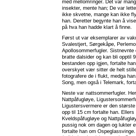
med mellomringer. Det var mange
insekter, mente han; De var lette 
ikke skvetne, mange kan ikke fly
han. Deretter begynte han å vis
på hva han hadde klart å finne.
Først ut var eksemplarer av vak
Svalestjert, Sørgekåpe, Perlem
Apollosommerfugler. Sistnevnte e
bratte dalsider og kan bli opptil
bestanden opp igjen, fortalte han. 
overskyet vær sitter de helt still
fotografere de i flukt, medga han
Song, men også i Telemark, forta
Neste var nattsommerfugler. Her 
Nattpåfugløye, Ligustersommer
Ligustersvermere er den største
opp til 15 cm fortalte han. Eller
Kveldspåfugløye og Nattpåfugløye
pussig nok om dagen og lukter ett
fortalte han om Ospeglassvinge.