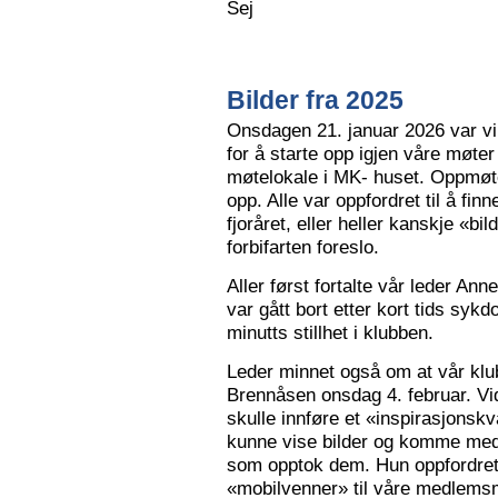
Sej
Bilder fra 2025
Onsdagen 21. januar 2026 var vi 
for å starte opp igjen våre møter
møtelokale i MK- huset. Oppmøte
opp. Alle var oppfordret til å finn
fjoråret, eller heller kanskje «bi
forbifarten foreslo.
Aller først fortalte vår leder A
var gått bort etter kort tids sy
minutts stillhet i klubben.
Leder minnet også om at vår klu
Brennåsen onsdag 4. februar. Vid
skulle innføre et «inspirasjons
kunne vise bilder og komme med 
som opptok dem. Hun oppfordret
«mobilvenner» til våre medlemsm