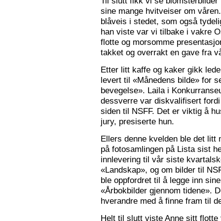
Til slutt fikk vi se blomsterbilde
sine mange hvitveiser om våren.
blåveis i stedet, som også tydelig
han viste var vi tilbake i vakre 
flotte og morsomme presentasjon
takket og overrakt en gave fra vå
Etter litt kaffe og kaker gikk le
levert til «Månedens bilde» for
bevegelse». Laila i Konkurranseut
dessverre var diskvalifisert ford
siden til NSFF. Det er viktig å h
jury, presiserte hun.
Ellers denne kvelden ble det litt
på fotosamlingen på Lista sist h
innlevering til vår siste kvarta
«Landskap», og om bilder til N
ble oppfordret til å legge inn sine
«Årbokbilder gjennom tidene». D
hverandre med å finne fram til d
Helt til slutt viste Anne sitt flott