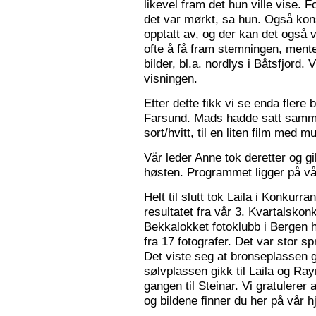
likevel fram det hun ville vise. 
det var mørkt, sa hun. Også konse
opptatt av, og der kan det også v
ofte å få fram stemningen, mente
bilder, bl.a. nordlys i Båtsfjord.
visningen.
Etter dette fikk vi se enda flere b
Farsund. Mads hadde satt sammen
sort/hvitt, til en liten film med mu
Vår leder Anne tok deretter og 
høsten. Programmet ligger på v
Helt til slutt tok Laila i Konkurr
resultatet fra vår 3. Kvartalsko
Bekkalokket fotoklubb i Bergen h
fra 17 fotografer. Det var stor sp
Det viste seg at bronseplassen gi
sølvplassen gikk til Laila og Ra
gangen til Steinar. Vi gratulerer 
og bildene finner du her på vår 