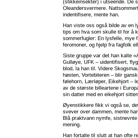
(stikkeinsekter) i utseende. De s
Oleandersvermere. Nattsommerfu
indentifisere, mente han.
Han viste oss også bilde av en l
tips om hva som skulle til for 
sommerfugler: En lysfelle, mye f
feromoner, og hjelp fra fagfolk el
Siste gruppe var det han kalte «
Gulløye, UFK – uidentifisert, fl
blod, la han til. Videre Skogsma
høsten, Vortebiteren – blir gansk
følehorn, Lærløper, Eikehjort – l
av de største billeartene i Euro
sin datter med en eikehjort sitt
Øyenstikkere fikk vi også se, de
svever over dammen, mente han.
Blå praktvann nymfe, sistnevnte 
mening.
Han fortalte til slutt at han ofte 