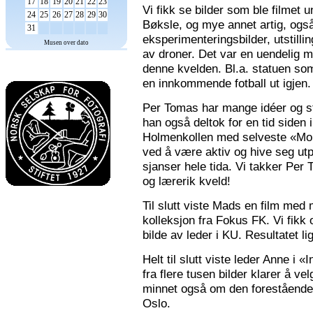
17
18
19
20
21
22
23
Vi fikk se bilder som ble filmet
24
25
26
27
28
29
30
Bøksle, og mye annet artig, også 
31
eksperimenteringsbilder, utstilli
Musen over dato
av droner. Det var en uendelig m
denne kvelden. Bl.a. statuen som 
en innkommende fotball ut igjen.
Per Tomas har mange idéer og stor
han også deltok for en tid siden 
Holmenkollen med selveste «Mona
ved å være aktiv og hive seg utp
sjanser hele tida. Vi takker Per
og lærerik kveld!
Til slutt viste Mads en film med m
kolleksjon fra Fokus FK. Vi fikk
bilde av leder i KU. Resultatet l
Helt til slutt viste leder Anne i
fra flere tusen bilder klarer å v
minnet også om den forestående n
Oslo.