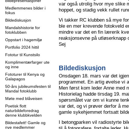
bildepresentasjoner
var også utrolig hvor mye slike m
Medlemmenes bilder i
hoppet, og stadig vekk rullet run
fokus
Vi takker RC klubben så mye for
Bildediskusjon
ble en mer krevende fotokveld e
Mandalshistorie for
mindre var det en fin lærerik kve
fotoklubben
reaksjonsevne på utløserknapp 
Oppstart i hagemiljø
Sej
Portfolio 2024 hittil
Fototur til Kunstsilo
Komplimentærfarger ute
Bildediskusjon
og inne
Fototurer til Kenya og
Onsdagen 18. mars var det igjen
Galapagos
programmet. En artig øvelse vi all
50-års jubileumsfesten til
Men først kom leder Anne med n
Mandal fotoklubb
Historielag hadde tirsdag 19. ma
Møte med blåveisen
spørsmålet var om vi kunne tenk
var det, og vi prøver derfor å me
Poetisk flott
naturbildeforedrag
gamle sykehjemmet fortsatt bild
denne klubbkvelden
I betongparken vil radiostyrte bil
Bildestafett! Gamle og
nye medlemmer
til å fotografere, fortalte leder.