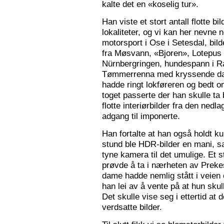
kalte det en «koselig tur».
Han viste et stort antall flotte bi
lokaliteter, og vi kan her nevne
motorsport i Ose i Setesdal, bilde
fra Møsvann, «Bjoren», Lotepus p
Nürnbergringen, hundespann i Ra
Tømmerrenna med kryssende damp
hadde ringt lokføreren og bedt 
toget passerte der han skulle ta 
flotte interiørbilder fra den nedl
adgang til imponerte.
Han fortalte at han også holdt ku
stund ble HDR-bilder en mani, sa
tyne kamera til det umulige. Et 
prøvde å ta i nærheten av Prekes
dame hadde nemlig stått i veien o
han lei av å vente på at hun skulle
Det skulle vise seg i ettertid at 
verdsatte bilder.