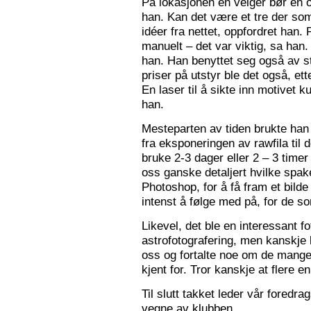
På lokasjonen en velger bør en 
han. Kan det være et tre der som
idéer fra nettet, oppfordret han.
manuelt – det var viktig, sa han.
han. Han benyttet seg også av st
priser på utstyr ble det også, e
En laser til å sikte inn motivet k
han.
Mesteparten av tiden brukte han 
fra eksponeringen av rawfila til 
bruke 2-3 dager eller 2 – 3 timer
oss ganske detaljert hvilke spak
Photoshop, for å få fram et bil
intenst å følge med på, for de so
Likevel, det ble en interessant 
astrofotografering, men kanskje l
oss og fortalte noe om de mange f
kjent for. Tror kanskje at flere e
Til slutt takket leder vår foredr
vegne av klubben.