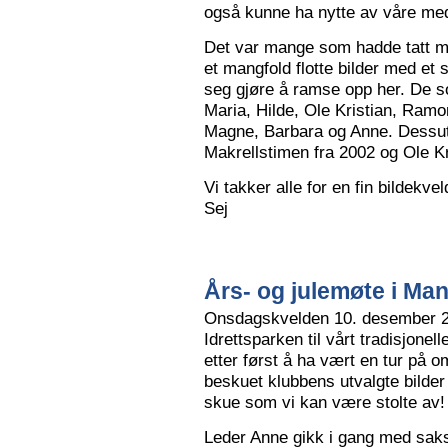
også kunne ha nytte av våre me
Det var mange som hadde tatt me
et mangfold flotte bilder med et
seg gjøre å ramse opp her. De so
Maria, Hilde, Ole Kristian, Ramo
Magne, Barbara og Anne. Dessut
Makrellstimen fra 2002 og Ole Kri
Vi takker alle for en fin bildekve
Sej
Års- og julemøte i Ma
Onsdagskvelden 10. desember 202
Idrettsparken til vårt tradisjonel
etter først å ha vært en tur på 
beskuet klubbens utvalgte bilder
skue som vi kan være stolte av!
Leder Anne gikk i gang med saksl