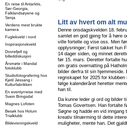
En reise til Antarktis,
Sør-Georgia,
Falklandsøyene og
Senja
Litt av hvert om alt mu
Verdens mest brukte
Denne onsdagskvelden 18. februa
kamera
samlet en god gjeng for å høre
Fuglekveld i nord
ville fortelle og vise oss. Men 
Inspirasjonskveld
opplysninger; Først takket hun F
Dovrefjell og
14 dager siden, og minnet derette
billeddiskusjon
før 15. mars. Deretter fortalte hu
Årsmøte i Mandal
om gratis overnatting på Hatholm
fotoklubb
bilder derfra til sin hjemmeside.
Studiofotografering hos
regnskapet for 2025 for klubben
Kjetil Jøssang i
følge kalenderåret heretter ment
Kulturfabrikken
han til.
En eventyrreise med
Svein Bringsdal
Da kunne leder gi ord og bilder t
Magnes Lofoten
Tomas Govertsen. Han fortalte fø
Søgne og hadde en vid inngang til
Besøk hos Holum
Trialklubb
kreativ tilnærming til dette inter
muligheter, mente han. Det gjaldt
Bildevisningskveld