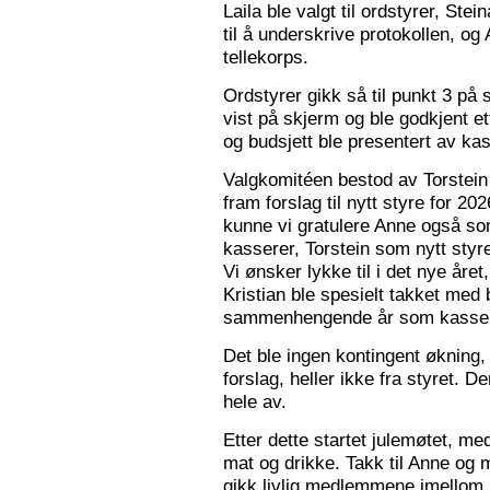
Laila ble valgt til ordstyrer, Stei
til å underskrive protokollen, o
tellekorps.
Ordstyrer gikk så til punkt 3 på
vist på skjerm og ble godkjent et
og budsjett ble presentert av kas
Valgkomitéen bestod av Torstein 
fram forslag til nytt styre for 2
kunne vi gratulere Anne også s
kasserer, Torstein som nytt sty
Vi ønsker lykke til i det nye åre
Kristian ble spesielt takket med 
sammenhengende år som kasser
Det ble ingen kontingent økning,
forslag, heller ikke fra styret. 
hele av.
Etter dette startet julemøtet, m
mat og drikke. Takk til Anne og 
gikk livlig medlemmene imellom, o