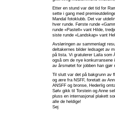
Etter en stund var det tid for Ra
sette i gang med premieutdelinge
Mandal fotoklubb. Det var utdeli
hver runde. Første runde «Gamm
runde «Pastell» vant Hilde, tred
siste runde «Landskap» vant Hele
Avsløringen av sammenlagt resul
deltakernes bilder ledsaget av m
på lista. Vi gratulerer Laila som
også om de nye konkurransene i
av årsmøtet for jobben han gjør
Til slutt var det på bakgrunn av fl
og ære fra NSFF, foretatt av Ann
ANSFF og bronse, Hederlig omtale
Sølv gikk til Torstein og Anne se
pluss en internasjonal plakett som
alle de heldige!
Sej