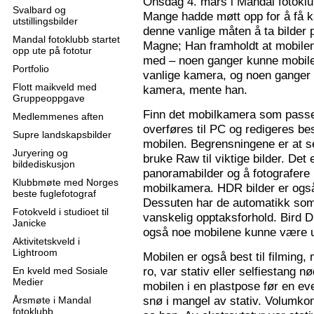
Onsdag 4. mars i Mandal fotoklu
Svalbard og
Mange hadde møtt opp for å få k
utstillingsbilder
denne vanlige måten å ta bilder p
Mandal fotoklubb startet
Magne; Han framholdt at mobilen
opp ute på fototur
med – noen ganger kunne mobilen
Portfolio
vanlige kamera, og noen ganger 
Flott maikveld med
kamera, mente han.
Gruppeoppgave
Finn det mobilkamera som passer
Medlemmenes aften
overføres til PC og redigeres bes
Supre landskapsbilder
mobilen. Begrensningene er at se
Juryering og
bruke Raw til viktige bilder. Det
bildediskusjon
panoramabilder og å fotografere
Klubbmøte med Norges
mobilkamera. HDR bilder er ogs
beste fuglefotograf
Dessuten har de automatikk som 
Fotokveld i studioet til
vanskelig opptaksforhold. Bird D
Janicke
også noe mobilene kunne være u
Aktivitetskveld i
Lightroom
Mobilen er også best til filming,
ro, var stativ eller selfiestang nø
En kveld med Sosiale
Medier
mobilen i en plastpose før en eve
snø i mangel av stativ. Volumkon
Årsmøte i Mandal
fotoklubb