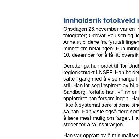
Innholdsrik fotokveld 
Onsdagen 26.november var en in
fotografer; Oddvar Paulsen og To
Anne ut bildene fra fyrutstillinge
minnet om betalingen. Hun minne
10. desember for å få litt oversik
Deretter ga hun ordet til Tor Un
regionkontakt i NSFF. Han holder t
satte i gang med å vise mange flot
stil. Han lot seg inspirere av bl
Sandberg, fortalte han. «Finn en
oppfordret han forsamlingen. Han
likte å systematisere bildene sin
sa han. Han viste også flere sort
å lære mest mulig om farger. Han l
steder for å få inspirasjon.
Han var opptatt av å minimalise