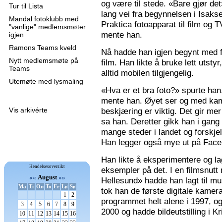
og være til stede. «Bare gjør de
Tur til Lista
lang vei fra begynnelsen i Isaks
Mandal fotoklubb med
Praktica fotoapparat til film og 
"vanlige" medlemsmøter
mente han.
igjen
Ramons Teams kveld
Nå hadde han igjen begynt med f
Nytt medlemsmøte på
film. Han likte å bruke lett utsty
Teams
alltid mobilen tilgjengelig.
Utemøte med lysmaling
«Hva er et bra foto?» spurte han
mente han. Øyet ser og med kame
Vis arkivérte
beskjæring er viktig. Det gir mer 
sa han. Deretter gikk han i gang
mange steder i landet og forskjel
Han legger også mye ut på Faceb
Han likte å eksperimentere og la
Hendelsesoversikt
eksempler på det. I en filmsnutt
««
August
»»
Hellesund» hadde han lagt til mu
Ma
Ti
On
To
Fr
Lø
Sø
tok han de første digitale kamer
1
2
programmet helt alene i 1997, 
3
4
5
6
7
8
9
2000 og hadde bildeutstilling i K
10
11
12
13
14
15
16