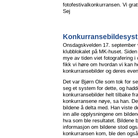
fotofestivalkonkurransen. Vi grat
Sej
Konkurransebildesyste
Onsdagskvelden 17. september va
klubblokalet på MK-huset. Siden 
mye av tiden viet fotografering i
fikk vi høre om hvordan vi kan h
konkurransebilder og deres even
Det var Bjørn Ole som tok for s
seg et system for dette, og hadd
konkurransebilder helt tilbake fr
konkurransene nøye, sa han. Det v
bildene å delta med. Han viste de
inn alle opplysningene om bilden
hva som ble resultatet. Bildene bl
informasjon om bildene stod også
konkurransen kom, ble den også l