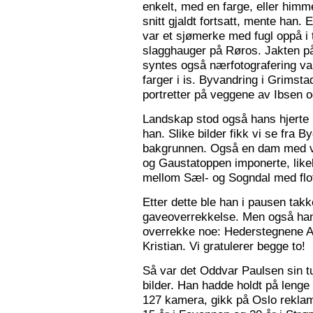
enkelt, med en farge, eller himme
snitt gjaldt fortsatt, mente han. 
var et sjømerke med fugl oppå i 
slagghauger på Røros. Jakten på 
syntes også nærfotografering var
farger i is. Byvandring i Grimst
portretter på veggene av Ibsen 
Landskap stod også hans hjerte n
han. Slike bilder fikk vi se fra 
bakgrunnen. Også en dam med va
og Gaustatoppen imponerte, like
mellom Sæl- og Sogndal med flot
Etter dette ble han i pausen tak
gaveoverrekkelse. Men også ha
overrekke noe: Hederstegnene A
Kristian. Vi gratulerer begge to!
Så var det Oddvar Paulsen sin tur
bilder. Han hadde holdt på leng
127 kamera, gikk på Oslo reklam