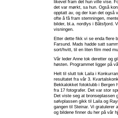
likevel fram det hun ville vise. 
det var mørkt, sa hun. Også konse
opptatt av, og der kan det også v
ofte å få fram stemningen, mente
bilder, bl.a. nordlys i Båtsfjord.
visningen.
Etter dette fikk vi se enda flere b
Farsund. Mads hadde satt sammen
sort/hvitt, til en liten film med mu
Vår leder Anne tok deretter og 
høsten. Programmet ligger på v
Helt til slutt tok Laila i Konkurr
resultatet fra vår 3. Kvartalsko
Bekkalokket fotoklubb i Bergen h
fra 17 fotografer. Det var stor sp
Det viste seg at bronseplassen gi
sølvplassen gikk til Laila og Ra
gangen til Steinar. Vi gratulerer 
og bildene finner du her på vår 