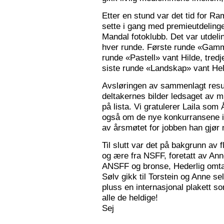
Etter en stund var det tid for Ra
sette i gang med premieutdelinge
Mandal fotoklubb. Det var utdeli
hver runde. Første runde «Gamm
runde «Pastell» vant Hilde, tred
siste runde «Landskap» vant Hele
Avsløringen av sammenlagt resul
deltakernes bilder ledsaget av m
på lista. Vi gratulerer Laila som
også om de nye konkurransene i
av årsmøtet for jobben han gjør
Til slutt var det på bakgrunn av fl
og ære fra NSFF, foretatt av Ann
ANSFF og bronse, Hederlig omtale
Sølv gikk til Torstein og Anne se
pluss en internasjonal plakett som
alle de heldige!
Sej