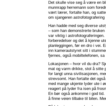
Det skulle vise seg å være en bl
munnrapp herremann som foredro
vært lærer, fortalte han, og satt
om sjangeren astrofotografering 
Han hadde med seg diverse utsty
– som han demonstrerte bruken a
var viktig i astrofotograferingen
forberedelser og det å kjenne utst
planleggingen, før en dro i vei. 
inn kamerautstyret sitt i stumm
fjernes, også mobiltelefonen, sa
Lokasjonen – hvor vil du dra? S
mat og varm drikke, stol å sitte 
for langt unna sivilisasjonen, me
strevsomt. Han fortalte det ogs
med mange ukjente lyder ute i 
reagert på lyder fra isen på fros
En bør også ankomme i god tid.
å finne veien tilbake til bilen. Men