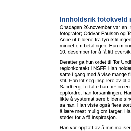
Innholdsrik fotokveld 
Onsdagen 26.november var en in
fotografer; Oddvar Paulsen og To
Anne ut bildene fra fyrutstillinge
minnet om betalingen. Hun minne
10. desember for å få litt oversik
Deretter ga hun ordet til Tor Un
regionkontakt i NSFF. Han holder t
satte i gang med å vise mange flot
stil. Han lot seg inspirere av bl
Sandberg, fortalte han. «Finn en
oppfordret han forsamlingen. Han
likte å systematisere bildene sin
sa han. Han viste også flere sort
å lære mest mulig om farger. Han l
steder for å få inspirasjon.
Han var opptatt av å minimalise