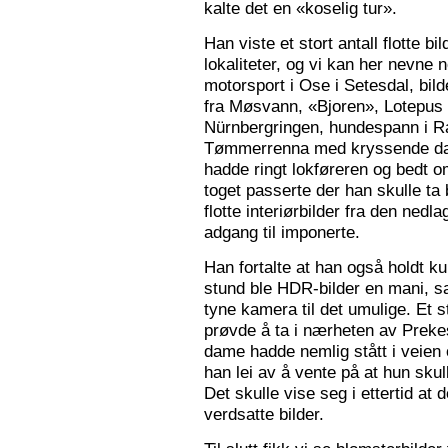
kalte det en «koselig tur».
Han viste et stort antall flotte bi
lokaliteter, og vi kan her nevne
motorsport i Ose i Setesdal, bilde
fra Møsvann, «Bjoren», Lotepus p
Nürnbergringen, hundespann i Ra
Tømmerrenna med kryssende damp
hadde ringt lokføreren og bedt 
toget passerte der han skulle ta 
flotte interiørbilder fra den nedl
adgang til imponerte.
Han fortalte at han også holdt ku
stund ble HDR-bilder en mani, sa
tyne kamera til det umulige. Et 
prøvde å ta i nærheten av Prekes
dame hadde nemlig stått i veien o
han lei av å vente på at hun skulle
Det skulle vise seg i ettertid at 
verdsatte bilder.