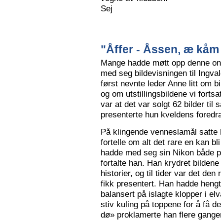
Sej
"Åffer - Åssen, æ kåm 
Mange hadde møtt opp denne ons
med seg bildevisningen til Ingva
først nevnte leder Anne litt om b
og om utstillingsbildene vi forts
var at det var solgt 62 bilder ti
presenterte hun kveldens foredr
På klingende venneslamål satte 
fortelle om alt det rare en kan bl
hadde med seg sin Nikon både på 
fortalte han. Han krydret bild
historier, og til tider var det de
fikk presentert. Han hadde hengt
balansert på islagte klopper i elv
stiv kuling på toppene for å få de
dø» proklamerte han flere gange