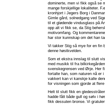
dominerte, men vi fikk også se m
mange forskjellige lokaliteter. F.
kronhjort i Jegers Borg i Danmark
Gimle gård, solnedgang ved Sigers
til et glødende vindusglass på A
opp alt vi fikk se, da Stig beher
motivomfang. Og kommentarene 
har stor kunnskap om det han tar
Vi takker Stig så mye for en fin 
denne høstkvelden.
Som et ekstra innslag til slutt vis
med musikk til fra bilkirkegården
svenskegrensen ved Ørje. Her fin
fortalte han, som naturen nå er i
vakkert kan vi kanskje kalle den
for visningen som gjorde at flere f
Helt til slutt fikk en gledesstrå
hadde fått både gull og sølv i hø
fikk dessuten bronse. Vi gratuler