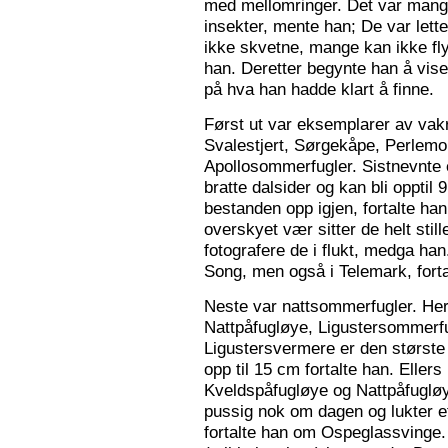
med mellomringer. Det var mange
insekter, mente han; De var lette 
ikke skvetne, mange kan ikke fly
han. Deretter begynte han å vis
på hva han hadde klart å finne.
Først ut var eksemplarer av vak
Svalestjert, Sørgekåpe, Perlem
Apollosommerfugler. Sistnevnte e
bratte dalsider og kan bli opptil
bestanden opp igjen, fortalte han. 
overskyet vær sitter de helt still
fotografere de i flukt, medga han
Song, men også i Telemark, forta
Neste var nattsommerfugler. Her 
Nattpåfugløye, Ligustersommer
Ligustersvermere er den største
opp til 15 cm fortalte han. Eller
Kveldspåfugløye og Nattpåfugløye
pussig nok om dagen og lukter ett
fortalte han om Ospeglassvinge.