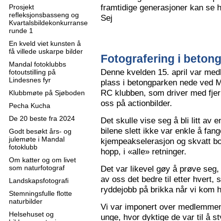
framtidige generasjoner kan se h
Prosjekt
refleksjonsbasseng og
Sej
Kvartalsbildekonkurranse
runde 1
En kveld viet kunsten å
få villede uskarpe bilder
Fotografering i beton
Mandal fotoklubbs
Denne kvelden 15. april var me
fotoutstilling på
Lindesnes fyr
plass i betongparken nede ved M
RC klubben, som driver med fjern
Klubbmøte på Sjøboden
oss på actionbilder.
Pecha Kucha
De 20 beste fra 2024
Det skulle vise seg å bli litt av 
bilene slett ikke var enkle å fa
Godt besøkt års- og
julemøte i Mandal
kjempeakselerasjon og skvatt bok
fotoklubb
hopp, i «alle» retninger.
Om katter og om livet
som naturfotograf
Det var likevel gøy å prøve seg, o
av oss det bedre til etter hvert,
Landskapsfotografi
ryddejobb på brikka når vi kom 
Stemningsfulle flotte
naturbilder
Vi var imponert over medlemme
Helsehuset og
unge, hvor dyktige de var til å s