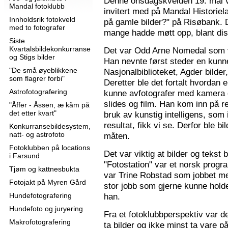
Denne onsdagskvelden 19. mai 
Mandal fotoklubb
invitert med på Mandal Historie
Innholdsrik fotokveld
på gamle bilder?" på Risøbank. D
med to fotografer
mange hadde møtt opp, blant diss
Siste
Kvartalsbildekonkurranse
Det var Odd Arne Nomedal som v
og Stigs bilder
Han nevnte først steder en kunne
"De små øyeblikkene
Nasjonalbiblioteket, Agder bilder
som flagrer forbi"
Deretter ble det fortalt hvordan 
Astrofotografering
kunne avfotografer med kamera e
slides og film. Han kom inn på r
"Åffer - Åssen, æ kåm på
det etter kvart"
bruk av kunstig intelligens, som ik
resultat, fikk vi se. Derfor ble b
Konkurransebildesystem,
natt- og astrofoto
måten.
Fotoklubben på locations
Det var viktig at bilder og tekst
i Farsund
"Fotostation" var et norsk prog
Tjøm og kattnesbukta
var Trine Robstad som jobbet me
Fotojakt på Myren Gård
stor jobb som gjerne kunne holde
Hundefotografering
han.
Hundefoto og juryering
Fra et fotoklubbperspektiv var de
Makrofotografering
ta bilder og ikke minst ta vare på