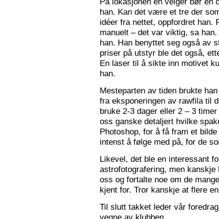
På lokasjonen en velger bør en 
han. Kan det være et tre der som
idéer fra nettet, oppfordret han.
manuelt – det var viktig, sa han.
han. Han benyttet seg også av st
priser på utstyr ble det også, e
En laser til å sikte inn motivet k
han.
Mesteparten av tiden brukte han 
fra eksponeringen av rawfila til 
bruke 2-3 dager eller 2 – 3 timer
oss ganske detaljert hvilke spak
Photoshop, for å få fram et bil
intenst å følge med på, for de so
Likevel, det ble en interessant 
astrofotografering, men kanskje l
oss og fortalte noe om de mange f
kjent for. Tror kanskje at flere e
Til slutt takket leder vår foredr
vegne av klubben.