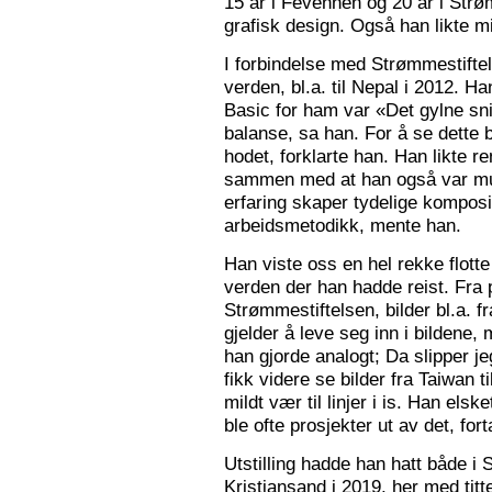
15 år i Fevennen og 20 år i Strø
grafisk design. Også han likte mi
I forbindelse med Strømmestiftel
verden, bl.a. til Nepal i 2012. 
Basic for ham var «Det gylne snitt
balanse, sa han. For å se dette b
hodet, forklarte han. Han likte re
sammen med at han også var mus
erfaring skaper tydelige kompos
arbeidsmetodikk, mente han.
Han viste oss en hel rekke flotte
verden der han hadde reist. Fra p
Strømmestiftelsen, bilder bl.a. f
gjelder å leve seg inn i bildene,
han gjorde analogt; Da slipper j
fikk videre se bilder fra Taiwan t
mildt vær til linjer i is. Han elsk
ble ofte prosjekter ut av det, fort
Utstilling hadde han hatt både i 
Kristiansand i 2019, her med tit