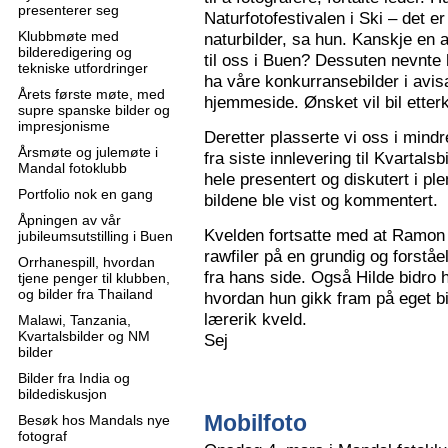
presenterer seg
Naturfotofestivalen i Ski – det e
Klubbmøte med
naturbilder, sa hun. Kanskje en 
bilderedigering og
til oss i Buen? Dessuten nevnte 
tekniske utfordringer
ha våre konkurransebilder i avisa
Årets første møte, med
hjemmeside. Ønsket vil bil ette
supre spanske bilder og
impresjonisme
Deretter plasserte vi oss i mindr
Årsmøte og julemøte i
fra siste innlevering til Kvartals
Mandal fotoklubb
hele presentert og diskutert i pl
Portfolio nok en gang
bildene ble vist og kommentert.
Åpningen av vår
Kvelden fortsatte med at Ramon 
jubileumsutstilling i Buen
rawfiler på en grundig og forståe
Orrhanespill, hvordan
fra hans side. Også Hilde bidro 
tjene penger til klubben,
og bilder fra Thailand
hvordan hun gikk fram på eget bi
lærerik kveld.
Malawi, Tanzania,
Kvartalsbilder og NM
Sej
bilder
Bilder fra India og
bildediskusjon
Mobilfoto
Besøk hos Mandals nye
fotograf