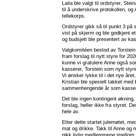
Laila ble valgt til ordstyrer, Stei
til å underskrive protokollen, o
tellekorps.
Ordstyrer gikk så til punkt 3 på
vist på skjerm og ble godkjent et
og budsjett ble presentert av kas
Valgkomitéen bestod av Torstein 
fram forslag til nytt styre for 2
kunne vi gratulere Anne også s
kasserer, Torstein som nytt sty
Vi ønsker lykke til i det nye åre
Kristian ble spesielt takket med 
sammenhengende år som kasser
Det ble ingen kontingent økning,
forslag, heller ikke fra styret. 
hele av.
Etter dette startet julemøtet, m
mat og drikke. Takk til Anne og 
gikk livlig medlemmene imellom, o