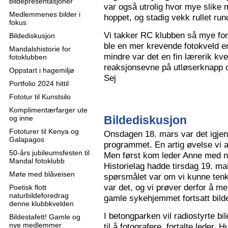
bildepresentasjoner
var også utrolig hvor mye slike m
Medlemmenes bilder i
hoppet, og stadig vekk rullet run
fokus
Vi takker RC klubben så mye for
Bildediskusjon
ble en mer krevende fotokveld e
Mandalshistorie for
mindre var det en fin lærerik kve
fotoklubben
reaksjonsevne på utløserknapp 
Oppstart i hagemiljø
Sej
Portfolio 2024 hittil
Fototur til Kunstsilo
Komplimentærfarger ute
Bildediskusjon
og inne
Fototurer til Kenya og
Onsdagen 18. mars var det igjen
Galapagos
programmet. En artig øvelse vi all
50-års jubileumsfesten til
Men først kom leder Anne med n
Mandal fotoklubb
Historielag hadde tirsdag 19. ma
Møte med blåveisen
spørsmålet var om vi kunne tenk
var det, og vi prøver derfor å me
Poetisk flott
naturbildeforedrag
gamle sykehjemmet fortsatt bild
denne klubbkvelden
I betongparken vil radiostyrte bil
Bildestafett! Gamle og
nye medlemmer
til å fotografere, fortalte leder.