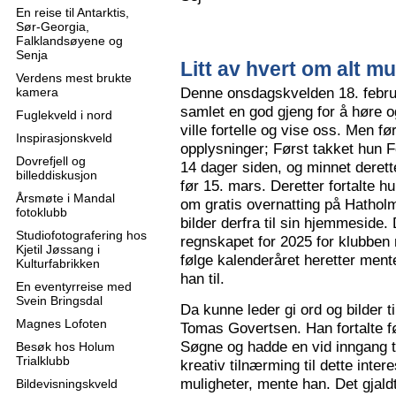
En reise til Antarktis,
Sør-Georgia,
Falklandsøyene og
Senja
Litt av hvert om alt mu
Verdens mest brukte
Denne onsdagskvelden 18. februa
kamera
samlet en god gjeng for å høre
Fuglekveld i nord
ville fortelle og vise oss. Men 
Inspirasjonskveld
opplysninger; Først takket hun F
Dovrefjell og
14 dager siden, og minnet derette
billeddiskusjon
før 15. mars. Deretter fortalte hu
Årsmøte i Mandal
om gratis overnatting på Hatholm
fotoklubb
bilder derfra til sin hjemmeside.
Studiofotografering hos
regnskapet for 2025 for klubben
Kjetil Jøssang i
følge kalenderåret heretter ment
Kulturfabrikken
han til.
En eventyrreise med
Svein Bringsdal
Da kunne leder gi ord og bilder t
Magnes Lofoten
Tomas Govertsen. Han fortalte fø
Søgne og hadde en vid inngang til
Besøk hos Holum
Trialklubb
kreativ tilnærming til dette inter
muligheter, mente han. Det gjaldt
Bildevisningskveld