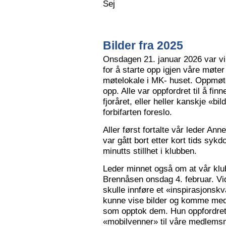
Sej
Bilder fra 2025
Onsdagen 21. januar 2026 var vi 
for å starte opp igjen våre møter
møtelokale i MK- huset. Oppmøte
opp. Alle var oppfordret til å finn
fjoråret, eller heller kanskje «bi
forbifarten foreslo.
Aller først fortalte vår leder A
var gått bort etter kort tids sy
minutts stillhet i klubben.
Leder minnet også om at vår klu
Brennåsen onsdag 4. februar. Vid
skulle innføre et «inspirasjons
kunne vise bilder og komme med 
som opptok dem. Hun oppfordret
«mobilvenner» til våre medlemsm