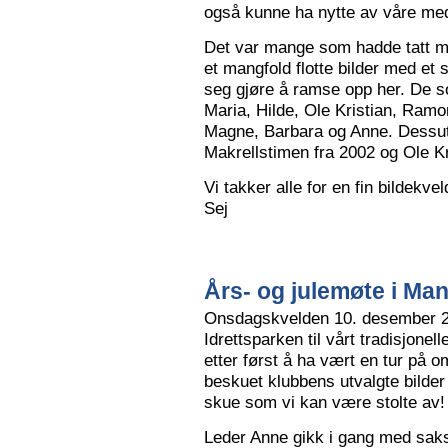
også kunne ha nytte av våre me
Det var mange som hadde tatt me
et mangfold flotte bilder med et
seg gjøre å ramse opp her. De so
Maria, Hilde, Ole Kristian, Ramo
Magne, Barbara og Anne. Dessut
Makrellstimen fra 2002 og Ole Kri
Vi takker alle for en fin bildekve
Sej
Års- og julemøte i Ma
Onsdagskvelden 10. desember 202
Idrettsparken til vårt tradisjonel
etter først å ha vært en tur på 
beskuet klubbens utvalgte bilder
skue som vi kan være stolte av!
Leder Anne gikk i gang med saksl