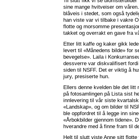
Til slutt fikk vi se blomsterbilde
sine mange hvitveiser om våren.
blåveis i stedet, som også tydelig
han viste var vi tilbake i vakre 
flotte og morsomme presentasjon
takket og overrakt en gave fra vå
Etter litt kaffe og kaker gikk le
levert til «Månedens bilde» for
bevegelse». Laila i Konkurranseut
dessverre var diskvalifisert ford
siden til NSFF. Det er viktig å h
jury, presiserte hun.
Ellers denne kvelden ble det litt
på fotosamlingen på Lista sist h
innlevering til vår siste kvarta
«Landskap», og om bilder til N
ble oppfordret til å legge inn sine
«Årbokbilder gjennom tidene». D
hverandre med å finne fram til d
Helt til slutt viste Anne sitt flott