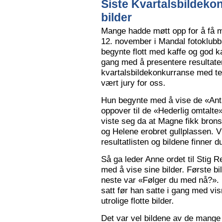
Siste Kvartalsbildeko
bilder
Mange hadde møtt opp for å få m
12. november i Mandal fotoklubbs
begynte flott med kaffe og god k
gang med å presentere resultaten
kvartalsbildekonkurranse med 
vært jury for oss.
Hun begynte med å vise de «Anta
oppover til de «Hederlig omtalte» 
viste seg da at Magne fikk bron
og Helene erobret gullplassen. V
resultatlisten og bildene finner 
Så ga leder Anne ordet til Stig 
med å vise sine bilder. Første b
neste var «Følger du med nå?».
satt før han satte i gang med vi
utrolige flotte bilder.
Det var vel bildene av de mange 