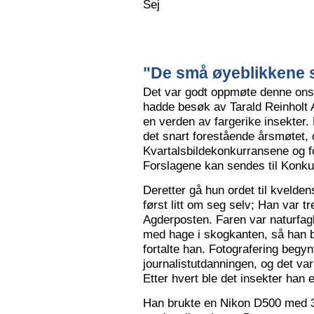
Sej
"De små øyeblikkene s
Det var godt oppmøte denne ons
hadde besøk av Tarald Reinholt 
en verden av fargerike insekter.
det snart forestående årsmøtet, o
Kvartalsbildekonkurransene og f
Forslagene kan sendes til Konku
Deretter gå hun ordet til kvelden
først litt om seg selv; Han var tr
Agderposten. Faren var naturfa
med hage i skogkanten, så han ble
fortalte han. Fotografering begy
journalistutdanningen, og det var
Etter hvert ble det insekter han e
Han brukte en Nikon D500 med 3