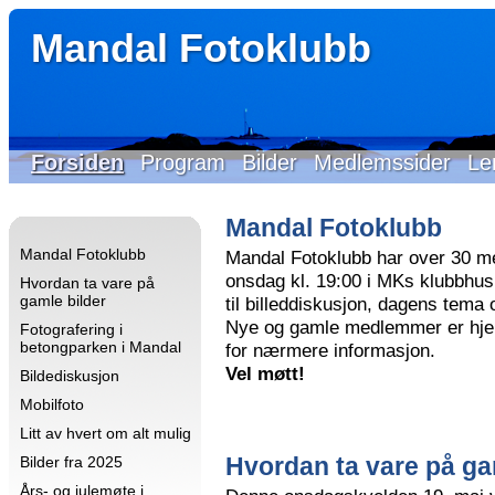
Mandal Fotoklubb
Forsiden
Program
Bilder
Medlemssider
Le
Mandal Fotoklubb
Mandal Fotoklubb
Mandal Fotoklubb har over 30 m
onsdag kl. 19:00 i MKs klubbhus 
Hvordan ta vare på
gamle bilder
til billeddiskusjon, dagens tema
Nye og gamle medlemmer er hjer
Fotografering i
betongparken i Mandal
for nærmere informasjon.
Vel møtt!
Bildediskusjon
Mobilfoto
Litt av hvert om alt mulig
Hvordan ta vare på ga
Bilder fra 2025
Års- og julemøte i