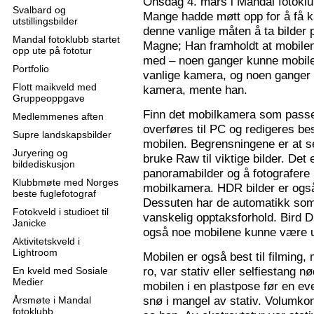
Onsdag 4. mars i Mandal fotoklu
Svalbard og
Mange hadde møtt opp for å få k
utstillingsbilder
denne vanlige måten å ta bilder p
Mandal fotoklubb startet
Magne; Han framholdt at mobilen
opp ute på fototur
med – noen ganger kunne mobilen
Portfolio
vanlige kamera, og noen ganger 
Flott maikveld med
kamera, mente han.
Gruppeoppgave
Finn det mobilkamera som passer
Medlemmenes aften
overføres til PC og redigeres bes
Supre landskapsbilder
mobilen. Begrensningene er at se
Juryering og
bruke Raw til viktige bilder. Det
bildediskusjon
panoramabilder og å fotografere
Klubbmøte med Norges
mobilkamera. HDR bilder er ogs
beste fuglefotograf
Dessuten har de automatikk som 
Fotokveld i studioet til
vanskelig opptaksforhold. Bird D
Janicke
også noe mobilene kunne være u
Aktivitetskveld i
Lightroom
Mobilen er også best til filming,
ro, var stativ eller selfiestang nø
En kveld med Sosiale
Medier
mobilen i en plastpose før en eve
snø i mangel av stativ. Volumkon
Årsmøte i Mandal
fotoklubb