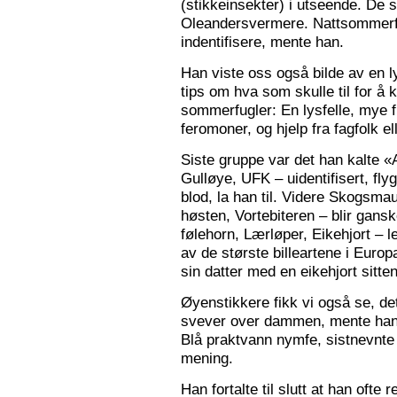
(stikkeinsekter) i utseende. De s
Oleandersvermere. Nattsommerfu
indentifisere, mente han.
Han viste oss også bilde av en l
tips om hva som skulle til for 
sommerfugler: En lysfelle, mye f
feromoner, og hjelp fra fagfolk el
Siste gruppe var det han kalte «
Gulløye, UFK – uidentifisert, fl
blod, la han til. Videre Skogsma
høsten, Vortebiteren – blir gansk
følehorn, Lærløper, Eikehjort – l
av de største billeartene i Euro
sin datter med en eikehjort sitt
Øyenstikkere fikk vi også se, de
svever over dammen, mente han.
Blå praktvann nymfe, sistnevnte 
mening.
Han fortalte til slutt at han ofte 