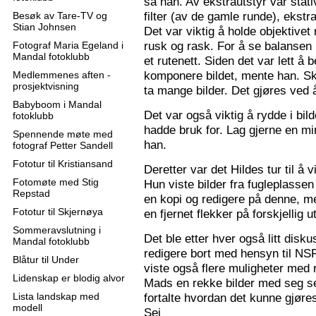
sa han. Av ekstrautstyr var stati
filter (av de gamle runde), ekstr
Besøk av Tare-TV og
Stian Johnsen
Det var viktig å holde objektive
rusk og rask. For å se balansen 
Fotograf Maria Egeland i
Mandal fotoklubb
et rutenett. Siden det var lett å
komponere bildet, mente han. S
Medlemmenes aften -
prosjektvisning
ta mange bilder. Det gjøres ved 
Babyboom i Mandal
Det var også viktig å rydde i bil
fotoklubb
hadde bruk for. Lag gjerne en mi
Spennende møte med
han.
fotograf Petter Sandell
Fototur til Kristiansand
Deretter var det Hildes tur til å 
Fotomøte med Stig
Hun viste bilder fra fugleplassen
Repstad
en kopi og redigere på denne, me
Fototur til Skjernøya
en fjernet flekker på forskjellig ut
Sommeravslutning i
Det ble etter hver også litt disk
Mandal fotoklubb
redigere bort med hensyn til N
Blåtur til Under
viste også flere muligheter med re
Lidenskap er blodig alvor
Mads en rekke bilder med seg sel
Lista landskap med
fortalte hvordan det kunne gjøre
modell
Sej