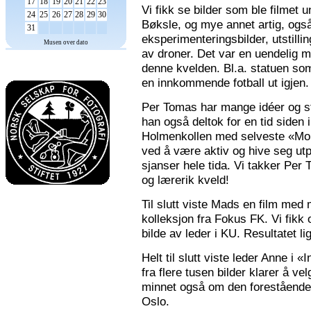
17
18
19
20
21
22
23
Vi fikk se bilder som ble filmet
24
25
26
27
28
29
30
Bøksle, og mye annet artig, også 
31
eksperimenteringsbilder, utstilli
Musen over dato
av droner. Det var en uendelig m
denne kvelden. Bl.a. statuen som 
en innkommende fotball ut igjen.
Per Tomas har mange idéer og stor
han også deltok for en tid siden 
Holmenkollen med selveste «Mona
ved å være aktiv og hive seg utp
sjanser hele tida. Vi takker Per
og lærerik kveld!
Til slutt viste Mads en film med m
kolleksjon fra Fokus FK. Vi fikk
bilde av leder i KU. Resultatet l
Helt til slutt viste leder Anne i
fra flere tusen bilder klarer å v
minnet også om den forestående n
Oslo.