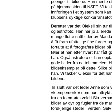
poenger til bildene. Han mente e
på hjemmesiden til NSFF. Vi tak
innføringen i et system som kan
klubbens dyktige konkurransefot
Deretter var det Oleksii sin tur ti
og astrofoto. Han har jo allered
mange flotte nattbilder av Mandal 
å få fram ufattelige fine farger og
fortalte at å fotografere bilder 
føler at han etter hvert har fått g
han. Også astrofoto er han opptat
gode bilder fra nattehimmelen. 
bildeeksempler på dette. Slike b
han. Vi takker Oleksii for det ha
bildene.
Til slutt var det leder Anne som v
«kjempemørkt» som hun uttrykte 
fra en fotomøtekveld i Skriverha
bilder av dyr og fugler fra de ma
forskjellige steder i verden. Sel