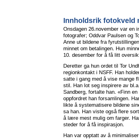
Innholdsrik fotokveld 
Onsdagen 26.november var en in
fotografer; Oddvar Paulsen og To
Anne ut bildene fra fyrutstillinge
minnet om betalingen. Hun minne
10. desember for å få litt oversik
Deretter ga hun ordet til Tor Un
regionkontakt i NSFF. Han holder t
satte i gang med å vise mange flot
stil. Han lot seg inspirere av bl
Sandberg, fortalte han. «Finn en
oppfordret han forsamlingen. Han
likte å systematisere bildene sin
sa han. Han viste også flere sort
å lære mest mulig om farger. Han l
steder for å få inspirasjon.
Han var opptatt av å minimalise