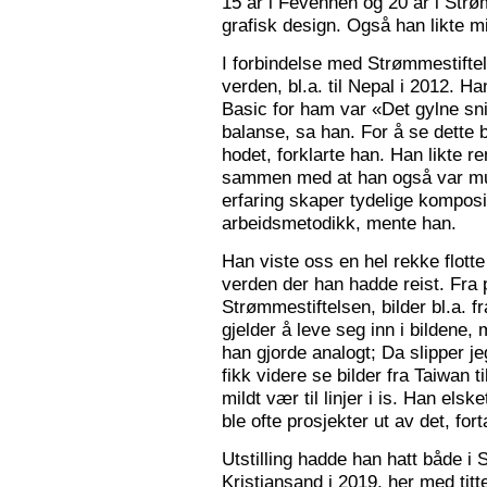
15 år i Fevennen og 20 år i Strø
grafisk design. Også han likte mi
I forbindelse med Strømmestiftel
verden, bl.a. til Nepal i 2012. 
Basic for ham var «Det gylne snitt
balanse, sa han. For å se dette b
hodet, forklarte han. Han likte re
sammen med at han også var mus
erfaring skaper tydelige kompos
arbeidsmetodikk, mente han.
Han viste oss en hel rekke flotte
verden der han hadde reist. Fra p
Strømmestiftelsen, bilder bl.a. f
gjelder å leve seg inn i bildene,
han gjorde analogt; Da slipper j
fikk videre se bilder fra Taiwan t
mildt vær til linjer i is. Han elsk
ble ofte prosjekter ut av det, fort
Utstilling hadde han hatt både i 
Kristiansand i 2019, her med tit