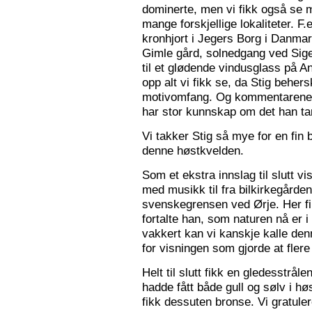
dominerte, men vi fikk også se m
mange forskjellige lokaliteter. F.
kronhjort i Jegers Borg i Danmark
Gimle gård, solnedgang ved Sigers
til et glødende vindusglass på A
opp alt vi fikk se, da Stig beher
motivomfang. Og kommentarene 
har stor kunnskap om det han tar
Vi takker Stig så mye for en fin 
denne høstkvelden.
Som et ekstra innslag til slutt vis
med musikk til fra bilkirkegården
svenskegrensen ved Ørje. Her fin
fortalte han, som naturen nå er i
vakkert kan vi kanskje kalle den
for visningen som gjorde at flere f
Helt til slutt fikk en gledesstrå
hadde fått både gull og sølv i hø
fikk dessuten bronse. Vi gratuler