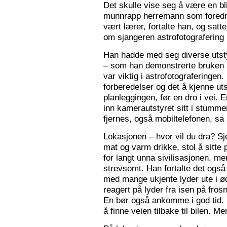
Det skulle vise seg å være en bl
munnrapp herremann som foredro
vært lærer, fortalte han, og satt
om sjangeren astrofotografering 
Han hadde med seg diverse utsty
– som han demonstrerte bruken a
var viktig i astrofotograferingen
forberedelser og det å kjenne utst
planleggingen, før en dro i vei. 
inn kamerautstyret sitt i stumm
fjernes, også mobiltelefonen, sa
Lokasjonen – hvor vil du dra? S
mat og varm drikke, stol å sitte 
for langt unna sivilisasjonen, me
strevsomt. Han fortalte det ogs
med mange ukjente lyder ute i 
reagert på lyder fra isen på fros
En bør også ankomme i god tid.
å finne veien tilbake til bilen. Men