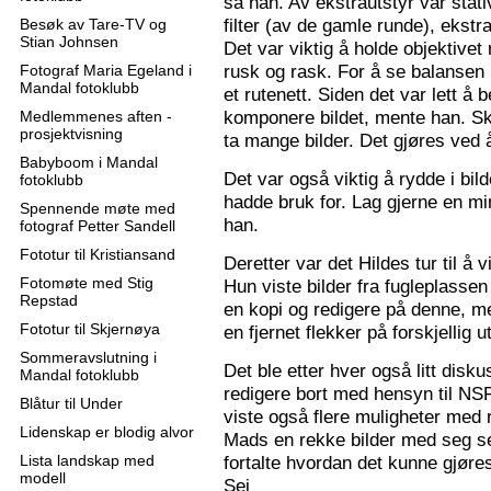
sa han. Av ekstrautstyr var stati
filter (av de gamle runde), ekstr
Besøk av Tare-TV og
Stian Johnsen
Det var viktig å holde objektive
rusk og rask. For å se balansen 
Fotograf Maria Egeland i
Mandal fotoklubb
et rutenett. Siden det var lett å
komponere bildet, mente han. S
Medlemmenes aften -
prosjektvisning
ta mange bilder. Det gjøres ved 
Babyboom i Mandal
Det var også viktig å rydde i bil
fotoklubb
hadde bruk for. Lag gjerne en mi
Spennende møte med
han.
fotograf Petter Sandell
Fototur til Kristiansand
Deretter var det Hildes tur til å 
Fotomøte med Stig
Hun viste bilder fra fugleplassen
Repstad
en kopi og redigere på denne, me
Fototur til Skjernøya
en fjernet flekker på forskjellig ut
Sommeravslutning i
Det ble etter hver også litt disk
Mandal fotoklubb
redigere bort med hensyn til N
Blåtur til Under
viste også flere muligheter med re
Lidenskap er blodig alvor
Mads en rekke bilder med seg sel
Lista landskap med
fortalte hvordan det kunne gjøre
modell
Sej