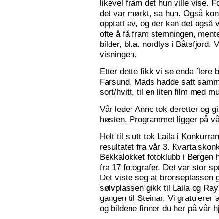
likevel fram det hun ville vise. 
det var mørkt, sa hun. Også konse
opptatt av, og der kan det også v
ofte å få fram stemningen, mente
bilder, bl.a. nordlys i Båtsfjord.
visningen.
Etter dette fikk vi se enda flere b
Farsund. Mads hadde satt sammen
sort/hvitt, til en liten film med mu
Vår leder Anne tok deretter og 
høsten. Programmet ligger på v
Helt til slutt tok Laila i Konkurr
resultatet fra vår 3. Kvartalsko
Bekkalokket fotoklubb i Bergen h
fra 17 fotografer. Det var stor sp
Det viste seg at bronseplassen gi
sølvplassen gikk til Laila og Ra
gangen til Steinar. Vi gratulerer 
og bildene finner du her på vår 