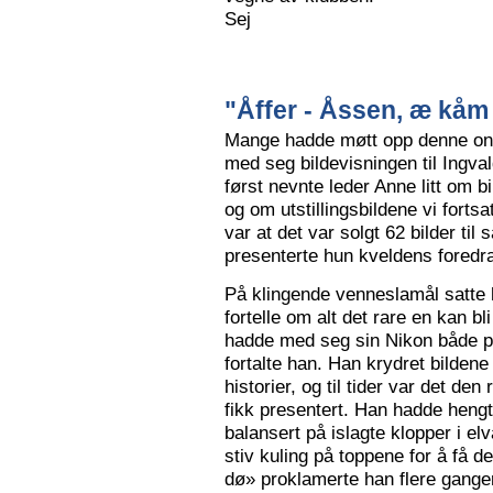
Sej
"Åffer - Åssen, æ kåm 
Mange hadde møtt opp denne ons
med seg bildevisningen til Ingva
først nevnte leder Anne litt om b
og om utstillingsbildene vi forts
var at det var solgt 62 bilder ti
presenterte hun kveldens foredr
På klingende venneslamål satte 
fortelle om alt det rare en kan bl
hadde med seg sin Nikon både på 
fortalte han. Han krydret bild
historier, og til tider var det de
fikk presentert. Han hadde hengt
balansert på islagte klopper i elv
stiv kuling på toppene for å få de
dø» proklamerte han flere gange