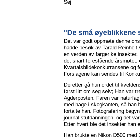
Sej
"De små øyeblikkene s
Det var godt oppmøte denne ons
hadde besøk av Tarald Reinholt 
en verden av fargerike insekter.
det snart forestående årsmøtet, o
Kvartalsbildekonkurransene og f
Forslagene kan sendes til Konku
Deretter gå hun ordet til kvelden
først litt om seg selv; Han var tr
Agderposten. Faren var naturfa
med hage i skogkanten, så han ble
fortalte han. Fotografering begy
journalistutdanningen, og det var
Etter hvert ble det insekter han e
Han brukte en Nikon D500 med 3