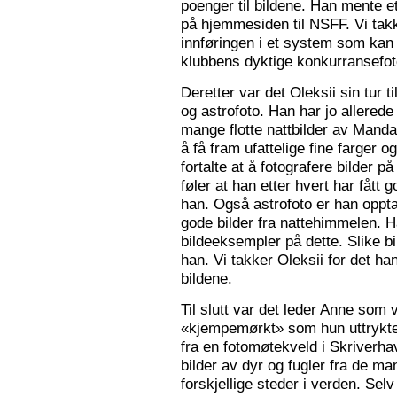
poenger til bildene. Han mente e
på hjemmesiden til NSFF. Vi tak
innføringen i et system som kan
klubbens dyktige konkurransefot
Deretter var det Oleksii sin tur ti
og astrofoto. Han har jo allered
mange flotte nattbilder av Mandal 
å få fram ufattelige fine farger og
fortalte at å fotografere bilder 
føler at han etter hvert har fått g
han. Også astrofoto er han opptat
gode bilder fra nattehimmelen. 
bildeeksempler på dette. Slike b
han. Vi takker Oleksii for det ha
bildene.
Til slutt var det leder Anne som v
«kjempemørkt» som hun uttrykte 
fra en fotomøtekveld i Skriverha
bilder av dyr og fugler fra de ma
forskjellige steder i verden. Sel