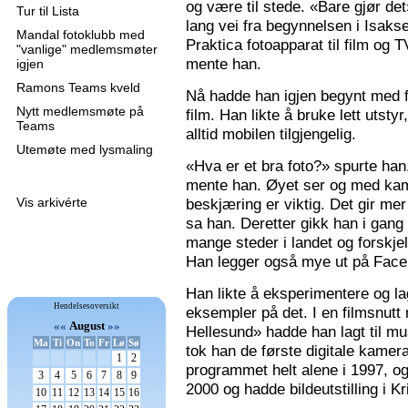
og være til stede. «Bare gjør de
Tur til Lista
lang vei fra begynnelsen i Isaks
Mandal fotoklubb med
Praktica fotoapparat til film og 
"vanlige" medlemsmøter
mente han.
igjen
Ramons Teams kveld
Nå hadde han igjen begynt med f
Nytt medlemsmøte på
film. Han likte å bruke lett utsty
Teams
alltid mobilen tilgjengelig.
Utemøte med lysmaling
«Hva er et bra foto?» spurte han
mente han. Øyet ser og med kame
Vis arkivérte
beskjæring er viktig. Det gir mer 
sa han. Deretter gikk han i gang
mange steder i landet og forskjel
Han legger også mye ut på Faceb
Han likte å eksperimentere og la
Hendelsesoversikt
eksempler på det. I en filmsnutt
««
August
»»
Hellesund» hadde han lagt til mu
Ma
Ti
On
To
Fr
Lø
Sø
tok han de første digitale kamer
1
2
programmet helt alene i 1997, 
3
4
5
6
7
8
9
2000 og hadde bildeutstilling i K
10
11
12
13
14
15
16