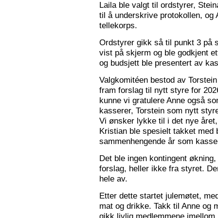
Laila ble valgt til ordstyrer, Stei
til å underskrive protokollen, o
tellekorps.
Ordstyrer gikk så til punkt 3 på
vist på skjerm og ble godkjent et
og budsjett ble presentert av kas
Valgkomitéen bestod av Torstein 
fram forslag til nytt styre for 2
kunne vi gratulere Anne også s
kasserer, Torstein som nytt sty
Vi ønsker lykke til i det nye åre
Kristian ble spesielt takket med 
sammenhengende år som kasser
Det ble ingen kontingent økning,
forslag, heller ikke fra styret. 
hele av.
Etter dette startet julemøtet, m
mat og drikke. Takk til Anne og 
gikk livlig medlemmene imellom, o