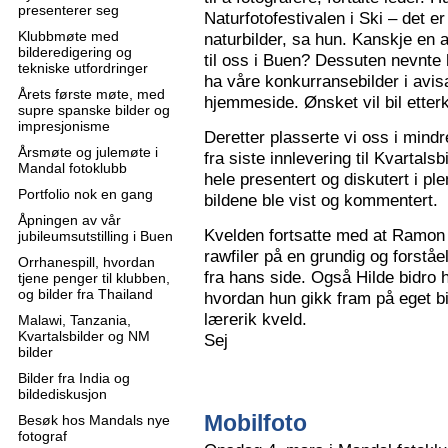
presenterer seg
Naturfotofestivalen i Ski – det e
Klubbmøte med
naturbilder, sa hun. Kanskje en 
bilderedigering og
til oss i Buen? Dessuten nevnte 
tekniske utfordringer
ha våre konkurransebilder i avisa
Årets første møte, med
hjemmeside. Ønsket vil bil ette
supre spanske bilder og
impresjonisme
Deretter plasserte vi oss i mindr
Årsmøte og julemøte i
fra siste innlevering til Kvartals
Mandal fotoklubb
hele presentert og diskutert i pl
Portfolio nok en gang
bildene ble vist og kommentert.
Åpningen av vår
Kvelden fortsatte med at Ramon 
jubileumsutstilling i Buen
rawfiler på en grundig og forståe
Orrhanespill, hvordan
fra hans side. Også Hilde bidro 
tjene penger til klubben,
og bilder fra Thailand
hvordan hun gikk fram på eget bi
lærerik kveld.
Malawi, Tanzania,
Kvartalsbilder og NM
Sej
bilder
Bilder fra India og
bildediskusjon
Mobilfoto
Besøk hos Mandals nye
fotograf