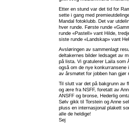
Etter en stund var det tid for Ra
sette i gang med premieutdelinge
Mandal fotoklubb. Det var utdeli
hver runde. Første runde «Gamm
runde «Pastell» vant Hilde, tred
siste runde «Landskap» vant Hele
Avsløringen av sammenlagt resul
deltakernes bilder ledsaget av m
på lista. Vi gratulerer Laila som
også om de nye konkurransene i
av årsmøtet for jobben han gjør
Til slutt var det på bakgrunn av fl
og ære fra NSFF, foretatt av Ann
ANSFF og bronse, Hederlig omtale
Sølv gikk til Torstein og Anne se
pluss en internasjonal plakett som
alle de heldige!
Sej