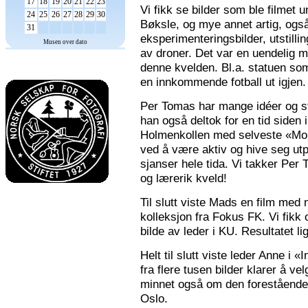
17
18
19
20
21
22
23
Vi fikk se bilder som ble filmet
24
25
26
27
28
29
30
Bøksle, og mye annet artig, også 
31
eksperimenteringsbilder, utstilli
Musen over dato
av droner. Det var en uendelig m
denne kvelden. Bl.a. statuen som 
en innkommende fotball ut igjen.
Per Tomas har mange idéer og stor
han også deltok for en tid siden 
Holmenkollen med selveste «Mona
ved å være aktiv og hive seg utp
sjanser hele tida. Vi takker Per
og lærerik kveld!
Til slutt viste Mads en film med m
kolleksjon fra Fokus FK. Vi fikk
bilde av leder i KU. Resultatet l
Helt til slutt viste leder Anne i
fra flere tusen bilder klarer å v
minnet også om den forestående n
Oslo.