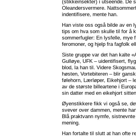
(stikkeinsekter) i utseende. De s
Oleandersvermere. Nattsommerfu
indentifisere, mente han.
Han viste oss også bilde av en l
tips om hva som skulle til for 
sommerfugler: En lysfelle, mye f
feromoner, og hjelp fra fagfolk el
Siste gruppe var det han kalte «
Gulløye, UFK – uidentifisert, fl
blod, la han til. Videre Skogsma
høsten, Vortebiteren – blir gansk
følehorn, Lærløper, Eikehjort – l
av de største billeartene i Euro
sin datter med en eikehjort sitt
Øyenstikkere fikk vi også se, de
svever over dammen, mente han.
Blå praktvann nymfe, sistnevnte 
mening.
Han fortalte til slutt at han ofte 