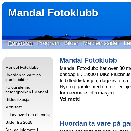
Mandal Fotoklubb
Forsiden
Program
Bilder
Medlemssider
Le
Mandal Fotoklubb
Mandal Fotoklubb
Mandal Fotoklubb har over 30 m
onsdag kl. 19:00 i MKs klubbhus 
Hvordan ta vare på
gamle bilder
til billeddiskusjon, dagens tema
Nye og gamle medlemmer er hjer
Fotografering i
betongparken i Mandal
for nærmere informasjon.
Vel møtt!
Bildediskusjon
Mobilfoto
Litt av hvert om alt mulig
Hvordan ta vare på ga
Bilder fra 2025
Års- og julemøte i