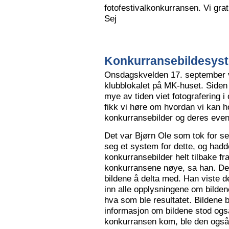
fotofestivalkonkurransen. Vi grat
Sej
Konkurransebildesyste
Onsdagskvelden 17. september va
klubblokalet på MK-huset. Siden 
mye av tiden viet fotografering i
fikk vi høre om hvordan vi kan h
konkurransebilder og deres even
Det var Bjørn Ole som tok for s
seg et system for dette, og hadd
konkurransebilder helt tilbake fr
konkurransene nøye, sa han. Det v
bildene å delta med. Han viste de
inn alle opplysningene om bilden
hva som ble resultatet. Bildene bl
informasjon om bildene stod også
konkurransen kom, ble den også l