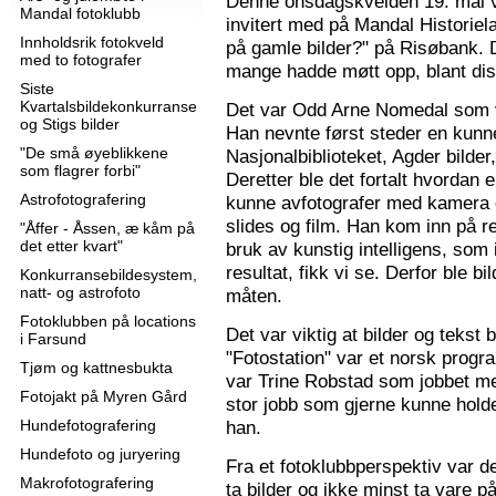
Denne onsdagskvelden 19. mai 
Mandal fotoklubb
invitert med på Mandal Historie
Innholdsrik fotokveld
på gamle bilder?" på Risøbank. D
med to fotografer
mange hadde møtt opp, blant diss
Siste
Kvartalsbildekonkurranse
Det var Odd Arne Nomedal som v
og Stigs bilder
Han nevnte først steder en kunne
"De små øyeblikkene
Nasjonalbiblioteket, Agder bilder
som flagrer forbi"
Deretter ble det fortalt hvordan 
Astrofotografering
kunne avfotografer med kamera e
slides og film. Han kom inn på r
"Åffer - Åssen, æ kåm på
det etter kvart"
bruk av kunstig intelligens, som ik
resultat, fikk vi se. Derfor ble b
Konkurransebildesystem,
natt- og astrofoto
måten.
Fotoklubben på locations
Det var viktig at bilder og tekst
i Farsund
"Fotostation" var et norsk prog
Tjøm og kattnesbukta
var Trine Robstad som jobbet me
Fotojakt på Myren Gård
stor jobb som gjerne kunne holde
Hundefotografering
han.
Hundefoto og juryering
Fra et fotoklubbperspektiv var de
Makrofotografering
ta bilder og ikke minst ta vare på