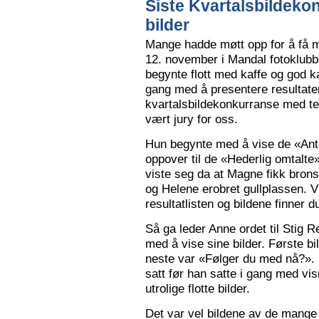
Siste Kvartalsbildeko
bilder
Mange hadde møtt opp for å få m
12. november i Mandal fotoklubbs
begynte flott med kaffe og god k
gang med å presentere resultaten
kvartalsbildekonkurranse med 
vært jury for oss.
Hun begynte med å vise de «Anta
oppover til de «Hederlig omtalte» 
viste seg da at Magne fikk bron
og Helene erobret gullplassen. V
resultatlisten og bildene finner 
Så ga leder Anne ordet til Stig 
med å vise sine bilder. Første b
neste var «Følger du med nå?».
satt før han satte i gang med vi
utrolige flotte bilder.
Det var vel bildene av de mange 