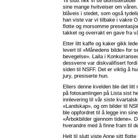
Til slutt fikk vi se blomsterbilde
sine mange hvitveiser om våren.
blåveis i stedet, som også tydelig
han viste var vi tilbake i vakre 
flotte og morsomme presentasjon
takket og overrakt en gave fra vå
Etter litt kaffe og kaker gikk le
levert til «Månedens bilde» for
bevegelse». Laila i Konkurranseut
dessverre var diskvalifisert ford
siden til NSFF. Det er viktig å h
jury, presiserte hun.
Ellers denne kvelden ble det litt
på fotosamlingen på Lista sist h
innlevering til vår siste kvarta
«Landskap», og om bilder til N
ble oppfordret til å legge inn sine
«Årbokbilder gjennom tidene». D
hverandre med å finne fram til d
Helt til slutt viste Anne sitt flott