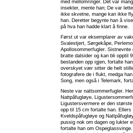
med mellomringer. Det var mange
insekter, mente han; De var lette 
ikke skvetne, mange kan ikke fly
han. Deretter begynte han å vis
på hva han hadde klart å finne.
Først ut var eksemplarer av vak
Svalestjert, Sørgekåpe, Perlem
Apollosommerfugler. Sistnevnte e
bratte dalsider og kan bli opptil
bestanden opp igjen, fortalte han. 
overskyet vær sitter de helt still
fotografere de i flukt, medga han
Song, men også i Telemark, forta
Neste var nattsommerfugler. Her 
Nattpåfugløye, Ligustersommer
Ligustersvermere er den største
opp til 15 cm fortalte han. Eller
Kveldspåfugløye og Nattpåfugløye
pussig nok om dagen og lukter ett
fortalte han om Ospeglassvinge.