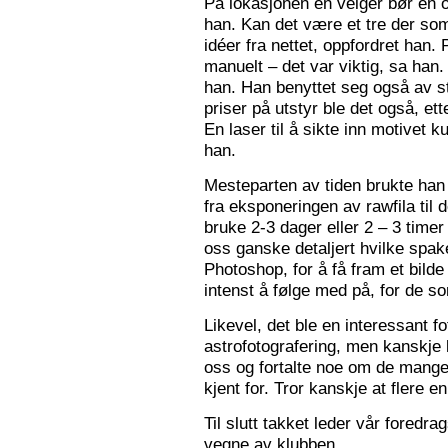
På lokasjonen en velger bør en 
han. Kan det være et tre der som
idéer fra nettet, oppfordret han.
manuelt – det var viktig, sa han.
han. Han benyttet seg også av st
priser på utstyr ble det også, e
En laser til å sikte inn motivet k
han.
Mesteparten av tiden brukte han 
fra eksponeringen av rawfila til 
bruke 2-3 dager eller 2 – 3 timer
oss ganske detaljert hvilke spak
Photoshop, for å få fram et bil
intenst å følge med på, for de so
Likevel, det ble en interessant 
astrofotografering, men kanskje l
oss og fortalte noe om de mange f
kjent for. Tror kanskje at flere e
Til slutt takket leder vår foredr
vegne av klubben.