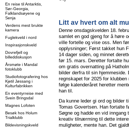
En reise til Antarktis,
Sør-Georgia,
Falklandsøyene og
Senja
Litt av hvert om alt mu
Verdens mest brukte
Denne onsdagskvelden 18. februa
kamera
samlet en god gjeng for å høre
Fuglekveld i nord
ville fortelle og vise oss. Men 
Inspirasjonskveld
opplysninger; Først takket hun F
Dovrefjell og
14 dager siden, og minnet derette
billeddiskusjon
før 15. mars. Deretter fortalte hu
Årsmøte i Mandal
om gratis overnatting på Hatholm
fotoklubb
bilder derfra til sin hjemmeside.
Studiofotografering hos
regnskapet for 2025 for klubben
Kjetil Jøssang i
følge kalenderåret heretter ment
Kulturfabrikken
han til.
En eventyrreise med
Svein Bringsdal
Da kunne leder gi ord og bilder t
Magnes Lofoten
Tomas Govertsen. Han fortalte fø
Søgne og hadde en vid inngang til
Besøk hos Holum
Trialklubb
kreativ tilnærming til dette inter
muligheter, mente han. Det gjaldt
Bildevisningskveld