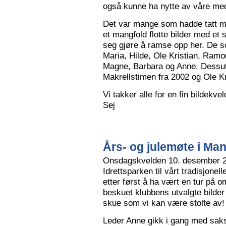
også kunne ha nytte av våre me
Det var mange som hadde tatt me
et mangfold flotte bilder med et
seg gjøre å ramse opp her. De so
Maria, Hilde, Ole Kristian, Ramo
Magne, Barbara og Anne. Dessut
Makrellstimen fra 2002 og Ole Kri
Vi takker alle for en fin bildekve
Sej
Års- og julemøte i Ma
Onsdagskvelden 10. desember 202
Idrettsparken til vårt tradisjonel
etter først å ha vært en tur på 
beskuet klubbens utvalgte bilder
skue som vi kan være stolte av!
Leder Anne gikk i gang med saksl