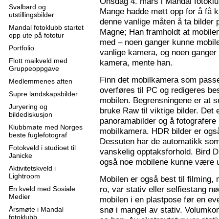
Onsdag 4. mars i Mandal fotoklu
Svalbard og
Mange hadde møtt opp for å få k
utstillingsbilder
denne vanlige måten å ta bilder p
Mandal fotoklubb startet
Magne; Han framholdt at mobilen
opp ute på fototur
med – noen ganger kunne mobilen
Portfolio
vanlige kamera, og noen ganger 
Flott maikveld med
kamera, mente han.
Gruppeoppgave
Finn det mobilkamera som passer
Medlemmenes aften
overføres til PC og redigeres bes
Supre landskapsbilder
mobilen. Begrensningene er at se
Juryering og
bruke Raw til viktige bilder. Det
bildediskusjon
panoramabilder og å fotografere
Klubbmøte med Norges
mobilkamera. HDR bilder er ogs
beste fuglefotograf
Dessuten har de automatikk som 
Fotokveld i studioet til
vanskelig opptaksforhold. Bird D
Janicke
også noe mobilene kunne være u
Aktivitetskveld i
Lightroom
Mobilen er også best til filming,
ro, var stativ eller selfiestang nø
En kveld med Sosiale
Medier
mobilen i en plastpose før en eve
snø i mangel av stativ. Volumkon
Årsmøte i Mandal
fotoklubb