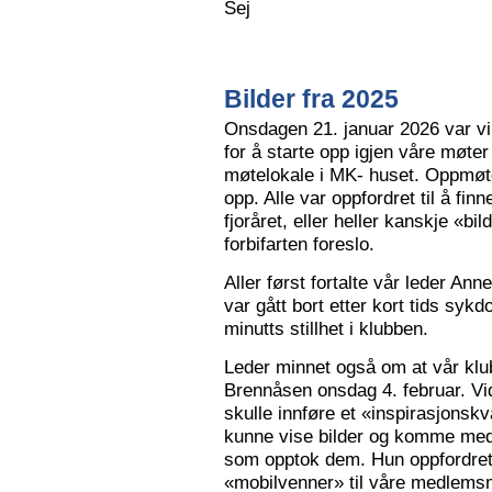
Sej
Bilder fra 2025
Onsdagen 21. januar 2026 var vi 
for å starte opp igjen våre møter
møtelokale i MK- huset. Oppmøte
opp. Alle var oppfordret til å finn
fjoråret, eller heller kanskje «bi
forbifarten foreslo.
Aller først fortalte vår leder A
var gått bort etter kort tids sy
minutts stillhet i klubben.
Leder minnet også om at vår klu
Brennåsen onsdag 4. februar. Vid
skulle innføre et «inspirasjons
kunne vise bilder og komme med 
som opptok dem. Hun oppfordret
«mobilvenner» til våre medlemsm