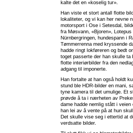
kalte det en «koselig tur».
Han viste et stort antall flotte bi
lokaliteter, og vi kan her nevne
motorsport i Ose i Setesdal, bilde
fra Møsvann, «Bjoren», Lotepus p
Nürnbergringen, hundespann i Ra
Tømmerrenna med kryssende damp
hadde ringt lokføreren og bedt 
toget passerte der han skulle ta 
flotte interiørbilder fra den nedl
adgang til imponerte.
Han fortalte at han også holdt ku
stund ble HDR-bilder en mani, sa
tyne kamera til det umulige. Et 
prøvde å ta i nærheten av Prekes
dame hadde nemlig stått i veien o
han lei av å vente på at hun skulle
Det skulle vise seg i ettertid at 
verdsatte bilder.