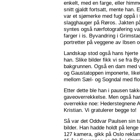
enkelt, med en farge, eller himme
snitt gjaldt fortsatt, mente han. 
var et sjømerke med fugl oppå i 
slagghauger på Røros. Jakten på 
syntes også nærfotografering var
farger i is. Byvandring i Grimst
portretter på veggene av Ibsen 
Landskap stod også hans hjerte n
han. Slike bilder fikk vi se fra 
bakgrunnen. Også en dam med va
og Gaustatoppen imponerte, like
mellom Sæl- og Sogndal med flot
Etter dette ble han i pausen tak
gaveoverrekkelse. Men også ha
overrekke noe: Hederstegnene A
Kristian. Vi gratulerer begge to!
Så var det Oddvar Paulsen sin tur
bilder. Han hadde holdt på leng
127 kamera, gikk på Oslo reklam