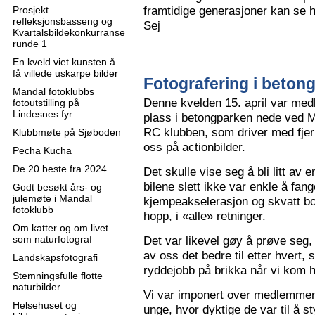
framtidige generasjoner kan se h
Prosjekt
refleksjonsbasseng og
Sej
Kvartalsbildekonkurranse
runde 1
En kveld viet kunsten å
få villede uskarpe bilder
Fotografering i beton
Mandal fotoklubbs
Denne kvelden 15. april var me
fotoutstilling på
Lindesnes fyr
plass i betongparken nede ved M
RC klubben, som driver med fjern
Klubbmøte på Sjøboden
oss på actionbilder.
Pecha Kucha
De 20 beste fra 2024
Det skulle vise seg å bli litt av 
bilene slett ikke var enkle å fa
Godt besøkt års- og
julemøte i Mandal
kjempeakselerasjon og skvatt bok
fotoklubb
hopp, i «alle» retninger.
Om katter og om livet
som naturfotograf
Det var likevel gøy å prøve seg, o
av oss det bedre til etter hvert,
Landskapsfotografi
ryddejobb på brikka når vi kom 
Stemningsfulle flotte
naturbilder
Vi var imponert over medlemme
Helsehuset og
unge, hvor dyktige de var til å s