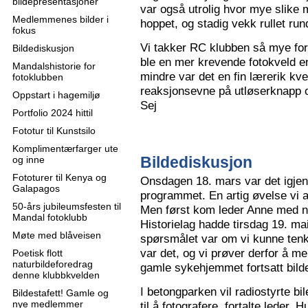
bildepresentasjoner
var også utrolig hvor mye slike m
Medlemmenes bilder i
hoppet, og stadig vekk rullet run
fokus
Vi takker RC klubben så mye for
Bildediskusjon
ble en mer krevende fotokveld e
Mandalshistorie for
mindre var det en fin lærerik kve
fotoklubben
reaksjonsevne på utløserknapp 
Oppstart i hagemiljø
Sej
Portfolio 2024 hittil
Fototur til Kunstsilo
Komplimentærfarger ute
Bildediskusjon
og inne
Fototurer til Kenya og
Onsdagen 18. mars var det igjen
Galapagos
programmet. En artig øvelse vi all
50-års jubileumsfesten til
Men først kom leder Anne med n
Mandal fotoklubb
Historielag hadde tirsdag 19. ma
Møte med blåveisen
spørsmålet var om vi kunne tenk
var det, og vi prøver derfor å me
Poetisk flott
naturbildeforedrag
gamle sykehjemmet fortsatt bild
denne klubbkvelden
I betongparken vil radiostyrte bil
Bildestafett! Gamle og
nye medlemmer
til å fotografere, fortalte leder.