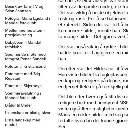
sa han. Av ekstrautstyr var stati
filter (av de gamle runde), ekstr
Besøk av Tare-TV og
Stian Johnsen
Det var viktig å holde objektive
rusk og rask. For å se balansen 
Fotograf Maria Egeland i
Mandal fotoklubb
et rutenett. Siden det var lett å
komponere bildet, mente han. S
Medlemmenes aften -
prosjektvisning
ta mange bilder. Det gjøres ved 
Babyboom i Mandal
Det var også viktig å rydde i bil
fotoklubb
hadde bruk for. Lag gjerne en mi
Spennende møte med
han.
fotograf Petter Sandell
Fototur til Kristiansand
Deretter var det Hildes tur til å 
Fotomøte med Stig
Hun viste bilder fra fugleplassen
Repstad
en kopi og redigere på denne, me
Fototur til Skjernøya
en fjernet flekker på forskjellig ut
Sommeravslutning i
Det ble etter hver også litt disk
Mandal fotoklubb
redigere bort med hensyn til N
Blåtur til Under
viste også flere muligheter med re
Lidenskap er blodig alvor
Mads en rekke bilder med seg sel
Lista landskap med
fortalte hvordan det kunne gjøre
modell
Sej