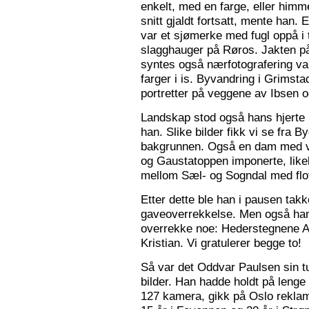
enkelt, med en farge, eller himme
snitt gjaldt fortsatt, mente han. 
var et sjømerke med fugl oppå i 
slagghauger på Røros. Jakten på 
syntes også nærfotografering var
farger i is. Byvandring i Grimst
portretter på veggene av Ibsen 
Landskap stod også hans hjerte n
han. Slike bilder fikk vi se fra 
bakgrunnen. Også en dam med va
og Gaustatoppen imponerte, like
mellom Sæl- og Sogndal med flot
Etter dette ble han i pausen tak
gaveoverrekkelse. Men også ha
overrekke noe: Hederstegnene A
Kristian. Vi gratulerer begge to!
Så var det Oddvar Paulsen sin tur
bilder. Han hadde holdt på leng
127 kamera, gikk på Oslo reklam