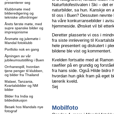
presenterer seg
Naturfotofestivalen i Ski – det e
Klubbmøte med
naturbilder, sa hun. Kanskje en 
bilderedigering og
til oss i Buen? Dessuten nevnte 
tekniske utfordringer
ha våre konkurransebilder i avisa
Årets første møte, med
hjemmeside. Ønsket vil bil ette
supre spanske bilder og
impresjonisme
Deretter plasserte vi oss i mindr
Årsmøte og julemøte i
fra siste innlevering til Kvartals
Mandal fotoklubb
hele presentert og diskutert i pl
Portfolio nok en gang
bildene ble vist og kommentert.
Åpningen av vår
Kvelden fortsatte med at Ramon 
jubileumsutstilling i Buen
rawfiler på en grundig og forståe
Orrhanespill, hvordan
fra hans side. Også Hilde bidro 
tjene penger til klubben,
og bilder fra Thailand
hvordan hun gikk fram på eget bi
lærerik kveld.
Malawi, Tanzania,
Kvartalsbilder og NM
Sej
bilder
Bilder fra India og
bildediskusjon
Mobilfoto
Besøk hos Mandals nye
fotograf