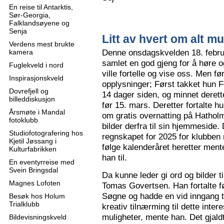
En reise til Antarktis,
Sør-Georgia,
Falklandsøyene og
Senja
Litt av hvert om alt mu
Verdens mest brukte
Denne onsdagskvelden 18. februa
kamera
samlet en god gjeng for å høre
Fuglekveld i nord
ville fortelle og vise oss. Men 
Inspirasjonskveld
opplysninger; Først takket hun F
Dovrefjell og
14 dager siden, og minnet derette
billeddiskusjon
før 15. mars. Deretter fortalte hu
Årsmøte i Mandal
om gratis overnatting på Hatholm
fotoklubb
bilder derfra til sin hjemmeside.
Studiofotografering hos
regnskapet for 2025 for klubben
Kjetil Jøssang i
følge kalenderåret heretter ment
Kulturfabrikken
han til.
En eventyrreise med
Svein Bringsdal
Da kunne leder gi ord og bilder t
Magnes Lofoten
Tomas Govertsen. Han fortalte fø
Søgne og hadde en vid inngang til
Besøk hos Holum
Trialklubb
kreativ tilnærming til dette inter
muligheter, mente han. Det gjaldt
Bildevisningskveld