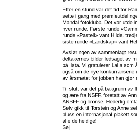
Etter en stund var det tid for Ra
sette i gang med premieutdelinge
Mandal fotoklubb. Det var utdeli
hver runde. Første runde «Gamm
runde «Pastell» vant Hilde, tred
siste runde «Landskap» vant Hele
Avsløringen av sammenlagt resul
deltakernes bilder ledsaget av m
på lista. Vi gratulerer Laila som
også om de nye konkurransene i
av årsmøtet for jobben han gjør
Til slutt var det på bakgrunn av fl
og ære fra NSFF, foretatt av Ann
ANSFF og bronse, Hederlig omtale
Sølv gikk til Torstein og Anne se
pluss en internasjonal plakett som
alle de heldige!
Sej