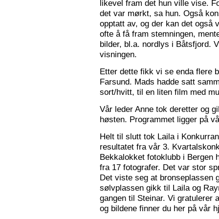
likevel fram det hun ville vise. 
det var mørkt, sa hun. Også konse
opptatt av, og der kan det også v
ofte å få fram stemningen, mente
bilder, bl.a. nordlys i Båtsfjord.
visningen.
Etter dette fikk vi se enda flere b
Farsund. Mads hadde satt sammen
sort/hvitt, til en liten film med mu
Vår leder Anne tok deretter og 
høsten. Programmet ligger på v
Helt til slutt tok Laila i Konkurr
resultatet fra vår 3. Kvartalsko
Bekkalokket fotoklubb i Bergen h
fra 17 fotografer. Det var stor sp
Det viste seg at bronseplassen gi
sølvplassen gikk til Laila og Ra
gangen til Steinar. Vi gratulerer 
og bildene finner du her på vår 