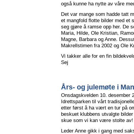
også kunne ha nytte av våre me
Det var mange som hadde tatt me
et mangfold flotte bilder med et
seg gjøre å ramse opp her. De so
Maria, Hilde, Ole Kristian, Ramo
Magne, Barbara og Anne. Dessut
Makrellstimen fra 2002 og Ole Kri
Vi takker alle for en fin bildekve
Sej
Års- og julemøte i Ma
Onsdagskvelden 10. desember 202
Idrettsparken til vårt tradisjonel
etter først å ha vært en tur på 
beskuet klubbens utvalgte bilder
skue som vi kan være stolte av!
Leder Anne gikk i gang med saksl