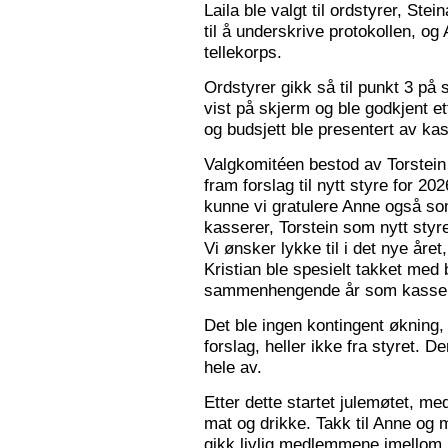
Laila ble valgt til ordstyrer, Stei
til å underskrive protokollen, o
tellekorps.
Ordstyrer gikk så til punkt 3 på
vist på skjerm og ble godkjent et
og budsjett ble presentert av kas
Valgkomitéen bestod av Torstein 
fram forslag til nytt styre for 2
kunne vi gratulere Anne også s
kasserer, Torstein som nytt sty
Vi ønsker lykke til i det nye åre
Kristian ble spesielt takket med 
sammenhengende år som kasser
Det ble ingen kontingent økning,
forslag, heller ikke fra styret. 
hele av.
Etter dette startet julemøtet, m
mat og drikke. Takk til Anne og 
gikk livlig medlemmene imellom, o