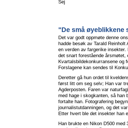
Sej
"De små øyeblikkene s
Det var godt oppmøte denne ons
hadde besøk av Tarald Reinholt 
en verden av fargerike insekter.
det snart forestående årsmøtet, o
Kvartalsbildekonkurransene og f
Forslagene kan sendes til Konku
Deretter gå hun ordet til kvelden
først litt om seg selv; Han var tr
Agderposten. Faren var naturfa
med hage i skogkanten, så han ble
fortalte han. Fotografering begy
journalistutdanningen, og det var
Etter hvert ble det insekter han e
Han brukte en Nikon D500 med 3