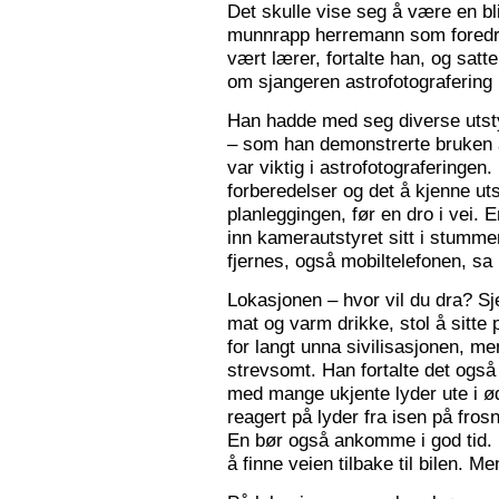
Det skulle vise seg å være en bl
munnrapp herremann som foredro
vært lærer, fortalte han, og satt
om sjangeren astrofotografering 
Han hadde med seg diverse utsty
– som han demonstrerte bruken a
var viktig i astrofotograferingen
forberedelser og det å kjenne utst
planleggingen, før en dro i vei. 
inn kamerautstyret sitt i stumm
fjernes, også mobiltelefonen, sa
Lokasjonen – hvor vil du dra? S
mat og varm drikke, stol å sitte 
for langt unna sivilisasjonen, me
strevsomt. Han fortalte det ogs
med mange ukjente lyder ute i 
reagert på lyder fra isen på fros
En bør også ankomme i god tid.
å finne veien tilbake til bilen. Men