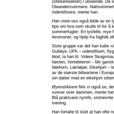
(stikkeinsekter) i utseende. De s
Oleandersvermere. Nattsommerfu
indentifisere, mente han.
Han viste oss også bilde av en l
tips om hva som skulle til for 
sommerfugler: En lysfelle, mye f
feromoner, og hjelp fra fagfolk el
Siste gruppe var det han kalte «
Gulløye, UFK – uidentifisert, fl
blod, la han til. Videre Skogsma
høsten, Vortebiteren – blir gansk
følehorn, Lærløper, Eikehjort – l
av de største billeartene i Euro
sin datter med en eikehjort sitt
Øyenstikkere fikk vi også se, de
svever over dammen, mente han.
Blå praktvann nymfe, sistnevnte 
mening.
Han fortalte til slutt at han ofte 