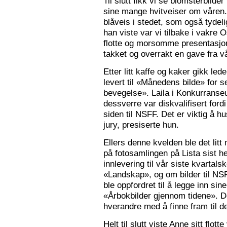
Til slutt fikk vi se blomsterbilde
sine mange hvitveiser om våren.
blåveis i stedet, som også tydelig
han viste var vi tilbake i vakre 
flotte og morsomme presentasjon
takket og overrakt en gave fra vå
Etter litt kaffe og kaker gikk le
levert til «Månedens bilde» for
bevegelse». Laila i Konkurranseut
dessverre var diskvalifisert ford
siden til NSFF. Det er viktig å h
jury, presiserte hun.
Ellers denne kvelden ble det litt
på fotosamlingen på Lista sist h
innlevering til vår siste kvarta
«Landskap», og om bilder til N
ble oppfordret til å legge inn sine
«Årbokbilder gjennom tidene». D
hverandre med å finne fram til d
Helt til slutt viste Anne sitt flott