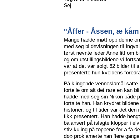
Sej
"Åffer - Åssen, æ kåm 
Mange hadde møtt opp denne ons
med seg bildevisningen til Ingva
først nevnte leder Anne litt om b
og om utstillingsbildene vi forts
var at det var solgt 62 bilder ti
presenterte hun kveldens foredr
På klingende venneslamål satte 
fortelle om alt det rare en kan bl
hadde med seg sin Nikon både på 
fortalte han. Han krydret bild
historier, og til tider var det de
fikk presentert. Han hadde hengt
balansert på islagte klopper i elv
stiv kuling på toppene for å få de
dø» proklamerte han flere gange