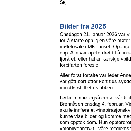
Sej
Bilder fra 2025
Onsdagen 21. januar 2026 var vi 
for å starte opp igjen våre møter
møtelokale i MK- huset. Oppmøte
opp. Alle var oppfordret til å finn
fjoråret, eller heller kanskje «bi
forbifarten foreslo.
Aller først fortalte vår leder A
var gått bort etter kort tids sy
minutts stillhet i klubben.
Leder minnet også om at vår klu
Brennåsen onsdag 4. februar. Vid
skulle innføre et «inspirasjons
kunne vise bilder og komme med 
som opptok dem. Hun oppfordret
«mobilvenner» til våre medlemsm