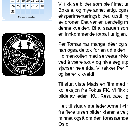
17
18
19
20
21
22
23
Vi fikk se bilder som ble filmet
24
25
26
27
28
29
30
Bøksle, og mye annet artig, også 
31
eksperimenteringsbilder, utstilli
Musen over dato
av droner. Det var en uendelig m
denne kvelden. Bl.a. statuen som 
en innkommende fotball ut igjen.
Per Tomas har mange idéer og stor
han også deltok for en tid siden 
Holmenkollen med selveste «Mona
ved å være aktiv og hive seg utp
sjanser hele tida. Vi takker Per
og lærerik kveld!
Til slutt viste Mads en film med m
kolleksjon fra Fokus FK. Vi fikk
bilde av leder i KU. Resultatet l
Helt til slutt viste leder Anne i
fra flere tusen bilder klarer å v
minnet også om den forestående n
Oslo.