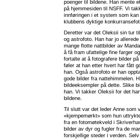
poenger til bildene. Han mente e
på hjemmesiden til NSFF. Vi tak
innføringen i et system som kan
klubbens dyktige konkurransefot
Deretter var det Oleksii sin tur ti
og astrofoto. Han har jo allered
mange flotte nattbilder av Mandal 
å få fram ufattelige fine farger og
fortalte at å fotografere bilder 
føler at han etter hvert har fått g
han. Også astrofoto er han opptat
gode bilder fra nattehimmelen. 
bildeeksempler på dette. Slike b
han. Vi takker Oleksii for det ha
bildene.
Til slutt var det leder Anne som v
«kjempemørkt» som hun uttrykte 
fra en fotomøtekveld i Skriverha
bilder av dyr og fugler fra de ma
forskjellige steder i verden. Sel