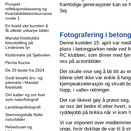
framtidige generasjoner kan se h
Prosjekt
refleksjonsbasseng og
Sej
Kvartalsbildekonkurranse
runde 1
En kveld viet kunsten å
få villede uskarpe bilder
Fotografering i beton
Mandal fotoklubbs
Denne kvelden 15. april var me
fotoutstilling på
Lindesnes fyr
plass i betongparken nede ved M
RC klubben, som driver med fjern
Klubbmøte på Sjøboden
oss på actionbilder.
Pecha Kucha
De 20 beste fra 2024
Det skulle vise seg å bli litt av 
bilene slett ikke var enkle å fa
Godt besøkt års- og
julemøte i Mandal
kjempeakselerasjon og skvatt bok
fotoklubb
hopp, i «alle» retninger.
Om katter og om livet
som naturfotograf
Det var likevel gøy å prøve seg, o
av oss det bedre til etter hvert,
Landskapsfotografi
ryddejobb på brikka når vi kom 
Stemningsfulle flotte
naturbilder
Vi var imponert over medlemme
Helsehuset og
unge, hvor dyktige de var til å s