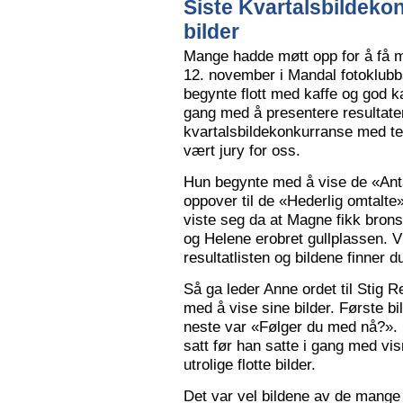
Siste Kvartalsbildeko
bilder
Mange hadde møtt opp for å få m
12. november i Mandal fotoklubbs
begynte flott med kaffe og god k
gang med å presentere resultaten
kvartalsbildekonkurranse med 
vært jury for oss.
Hun begynte med å vise de «Anta
oppover til de «Hederlig omtalte» 
viste seg da at Magne fikk bron
og Helene erobret gullplassen. V
resultatlisten og bildene finner 
Så ga leder Anne ordet til Stig 
med å vise sine bilder. Første b
neste var «Følger du med nå?».
satt før han satte i gang med vi
utrolige flotte bilder.
Det var vel bildene av de mange 