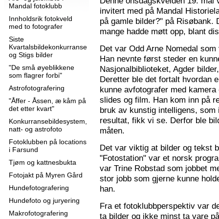
Denne onsdagskvelden 19. mai 
Mandal fotoklubb
invitert med på Mandal Historie
Innholdsrik fotokveld
på gamle bilder?" på Risøbank. D
med to fotografer
mange hadde møtt opp, blant diss
Siste
Kvartalsbildekonkurranse
Det var Odd Arne Nomedal som v
og Stigs bilder
Han nevnte først steder en kunne
"De små øyeblikkene
Nasjonalbiblioteket, Agder bilder
som flagrer forbi"
Deretter ble det fortalt hvordan 
Astrofotografering
kunne avfotografer med kamera e
slides og film. Han kom inn på r
"Åffer - Åssen, æ kåm på
det etter kvart"
bruk av kunstig intelligens, som ik
resultat, fikk vi se. Derfor ble b
Konkurransebildesystem,
natt- og astrofoto
måten.
Fotoklubben på locations
Det var viktig at bilder og tekst
i Farsund
"Fotostation" var et norsk prog
Tjøm og kattnesbukta
var Trine Robstad som jobbet me
Fotojakt på Myren Gård
stor jobb som gjerne kunne holde
Hundefotografering
han.
Hundefoto og juryering
Fra et fotoklubbperspektiv var de
Makrofotografering
ta bilder og ikke minst ta vare på