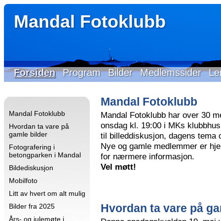
Mandal Fotoklubb
Forsiden
Program
Bilder
Medlemssider
Le
Mandal Fotoklubb
Mandal Fotoklubb
Mandal Fotoklubb har over 30 m
onsdag kl. 19:00 i MKs klubbhus 
Hvordan ta vare på
gamle bilder
til billeddiskusjon, dagens tema
Nye og gamle medlemmer er hjer
Fotografering i
betongparken i Mandal
for nærmere informasjon.
Vel møtt!
Bildediskusjon
Mobilfoto
Litt av hvert om alt mulig
Hvordan ta vare på ga
Bilder fra 2025
Års- og julemøte i