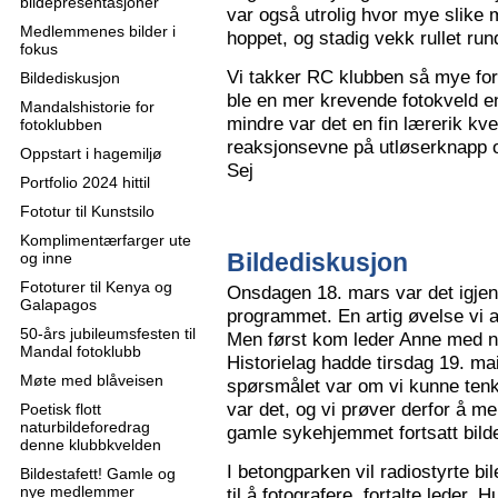
bildepresentasjoner
var også utrolig hvor mye slike m
Medlemmenes bilder i
hoppet, og stadig vekk rullet run
fokus
Vi takker RC klubben så mye for
Bildediskusjon
ble en mer krevende fotokveld e
Mandalshistorie for
mindre var det en fin lærerik kve
fotoklubben
reaksjonsevne på utløserknapp 
Oppstart i hagemiljø
Sej
Portfolio 2024 hittil
Fototur til Kunstsilo
Komplimentærfarger ute
Bildediskusjon
og inne
Fototurer til Kenya og
Onsdagen 18. mars var det igjen
Galapagos
programmet. En artig øvelse vi all
50-års jubileumsfesten til
Men først kom leder Anne med n
Mandal fotoklubb
Historielag hadde tirsdag 19. ma
Møte med blåveisen
spørsmålet var om vi kunne tenk
var det, og vi prøver derfor å me
Poetisk flott
naturbildeforedrag
gamle sykehjemmet fortsatt bild
denne klubbkvelden
I betongparken vil radiostyrte bil
Bildestafett! Gamle og
nye medlemmer
til å fotografere, fortalte leder.