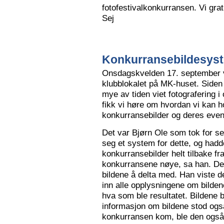
fotofestivalkonkurransen. Vi grat
Sej
Konkurransebildesyste
Onsdagskvelden 17. september va
klubblokalet på MK-huset. Siden 
mye av tiden viet fotografering i
fikk vi høre om hvordan vi kan h
konkurransebilder og deres even
Det var Bjørn Ole som tok for s
seg et system for dette, og hadd
konkurransebilder helt tilbake fr
konkurransene nøye, sa han. Det v
bildene å delta med. Han viste de
inn alle opplysningene om bilden
hva som ble resultatet. Bildene bl
informasjon om bildene stod også
konkurransen kom, ble den også l