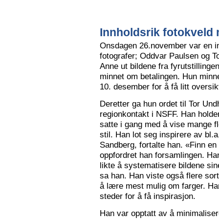
Innholdsrik fotokveld 
Onsdagen 26.november var en in
fotografer; Oddvar Paulsen og To
Anne ut bildene fra fyrutstillinge
minnet om betalingen. Hun minne
10. desember for å få litt oversik
Deretter ga hun ordet til Tor Un
regionkontakt i NSFF. Han holder t
satte i gang med å vise mange flot
stil. Han lot seg inspirere av bl
Sandberg, fortalte han. «Finn en
oppfordret han forsamlingen. Han
likte å systematisere bildene sin
sa han. Han viste også flere sort
å lære mest mulig om farger. Han l
steder for å få inspirasjon.
Han var opptatt av å minimalise