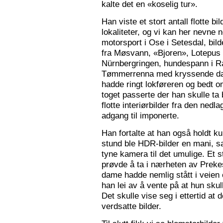
kalte det en «koselig tur».
Han viste et stort antall flotte bi
lokaliteter, og vi kan her nevne
motorsport i Ose i Setesdal, bilde
fra Møsvann, «Bjoren», Lotepus p
Nürnbergringen, hundespann i Ra
Tømmerrenna med kryssende damp
hadde ringt lokføreren og bedt 
toget passerte der han skulle ta 
flotte interiørbilder fra den nedl
adgang til imponerte.
Han fortalte at han også holdt ku
stund ble HDR-bilder en mani, sa
tyne kamera til det umulige. Et 
prøvde å ta i nærheten av Prekes
dame hadde nemlig stått i veien o
han lei av å vente på at hun skulle
Det skulle vise seg i ettertid at 
verdsatte bilder.