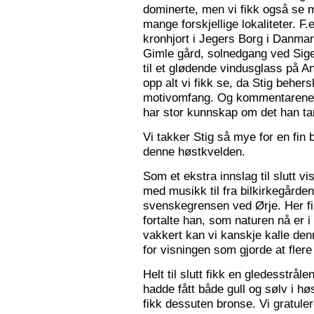
dominerte, men vi fikk også se m
mange forskjellige lokaliteter. F.
kronhjort i Jegers Borg i Danmark
Gimle gård, solnedgang ved Sigers
til et glødende vindusglass på A
opp alt vi fikk se, da Stig beher
motivomfang. Og kommentarene 
har stor kunnskap om det han tar
Vi takker Stig så mye for en fin 
denne høstkvelden.
Som et ekstra innslag til slutt vis
med musikk til fra bilkirkegården
svenskegrensen ved Ørje. Her fin
fortalte han, som naturen nå er i
vakkert kan vi kanskje kalle den
for visningen som gjorde at flere f
Helt til slutt fikk en gledesstrå
hadde fått både gull og sølv i hø
fikk dessuten bronse. Vi gratuler