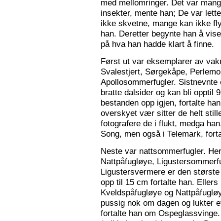
med mellomringer. Det var mange
insekter, mente han; De var lette 
ikke skvetne, mange kan ikke fly
han. Deretter begynte han å vis
på hva han hadde klart å finne.
Først ut var eksemplarer av vak
Svalestjert, Sørgekåpe, Perlem
Apollosommerfugler. Sistnevnte e
bratte dalsider og kan bli opptil
bestanden opp igjen, fortalte han. 
overskyet vær sitter de helt still
fotografere de i flukt, medga han
Song, men også i Telemark, forta
Neste var nattsommerfugler. Her 
Nattpåfugløye, Ligustersommer
Ligustersvermere er den største
opp til 15 cm fortalte han. Eller
Kveldspåfugløye og Nattpåfugløye
pussig nok om dagen og lukter ett
fortalte han om Ospeglassvinge.