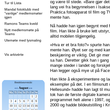
og være til stede. «Bare gjør de
Tur til Lista
lang vei fra begynnelsen i Isaks
Mandal fotoklubb med
Praktica fotoapparat til film og 
"vanlige" medlemsmøter
mente han.
igjen
Ramons Teams kveld
Nå hadde han igjen begynt med f
Nytt medlemsmøte på
film. Han likte å bruke lett utsty
Teams
alltid mobilen tilgjengelig.
Utemøte med lysmaling
«Hva er et bra foto?» spurte han
mente han. Øyet ser og med kame
Vis arkivérte
beskjæring er viktig. Det gir mer 
sa han. Deretter gikk han i gang
mange steder i landet og forskjel
Han legger også mye ut på Faceb
Han likte å eksperimentere og la
Hendelsesoversikt
eksempler på det. I en filmsnutt
««
August
»»
Hellesund» hadde han lagt til mu
Ma
Ti
On
To
Fr
Lø
Sø
tok han de første digitale kamer
1
2
programmet helt alene i 1997, 
3
4
5
6
7
8
9
2000 og hadde bildeutstilling i K
10
11
12
13
14
15
16