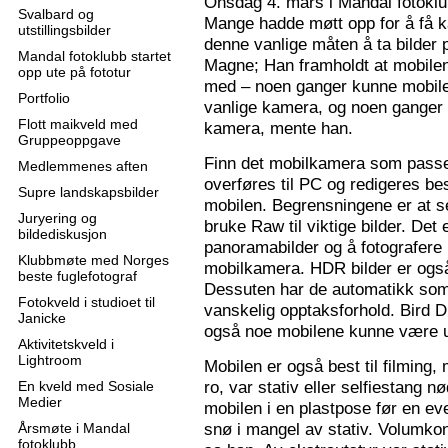
Onsdag 4. mars i Mandal fotoklu
Svalbard og
Mange hadde møtt opp for å få k
utstillingsbilder
denne vanlige måten å ta bilder p
Mandal fotoklubb startet
Magne; Han framholdt at mobilen
opp ute på fototur
med – noen ganger kunne mobilen
Portfolio
vanlige kamera, og noen ganger 
Flott maikveld med
kamera, mente han.
Gruppeoppgave
Finn det mobilkamera som passer
Medlemmenes aften
overføres til PC og redigeres bes
Supre landskapsbilder
mobilen. Begrensningene er at se
Juryering og
bruke Raw til viktige bilder. Det
bildediskusjon
panoramabilder og å fotografere
Klubbmøte med Norges
mobilkamera. HDR bilder er ogs
beste fuglefotograf
Dessuten har de automatikk som 
Fotokveld i studioet til
vanskelig opptaksforhold. Bird D
Janicke
også noe mobilene kunne være u
Aktivitetskveld i
Lightroom
Mobilen er også best til filming,
ro, var stativ eller selfiestang nø
En kveld med Sosiale
Medier
mobilen i en plastpose før en eve
snø i mangel av stativ. Volumkon
Årsmøte i Mandal
fotoklubb