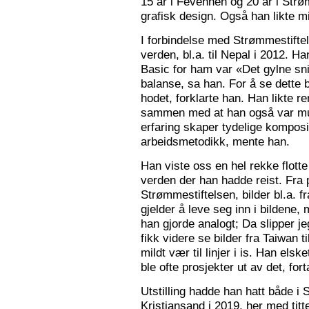
15 år i Fevennen og 20 år i Strø
grafisk design. Også han likte mi
I forbindelse med Strømmestiftel
verden, bl.a. til Nepal i 2012. 
Basic for ham var «Det gylne snitt
balanse, sa han. For å se dette b
hodet, forklarte han. Han likte re
sammen med at han også var mus
erfaring skaper tydelige kompos
arbeidsmetodikk, mente han.
Han viste oss en hel rekke flotte
verden der han hadde reist. Fra p
Strømmestiftelsen, bilder bl.a. f
gjelder å leve seg inn i bildene,
han gjorde analogt; Da slipper j
fikk videre se bilder fra Taiwan t
mildt vær til linjer i is. Han elsk
ble ofte prosjekter ut av det, fort
Utstilling hadde han hatt både i 
Kristiansand i 2019, her med tit