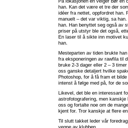
På lokasjonen en velger bør en 
han. Kan det være et tre der som
idéer fra nettet, oppfordret han.
manuelt – det var viktig, sa han.
han. Han benyttet seg også av st
priser på utstyr ble det også, e
En laser til å sikte inn motivet k
han.
Mesteparten av tiden brukte han 
fra eksponeringen av rawfila til 
bruke 2-3 dager eller 2 – 3 timer
oss ganske detaljert hvilke spak
Photoshop, for å få fram et bil
intenst å følge med på, for de so
Likevel, det ble en interessant 
astrofotografering, men kanskje l
oss og fortalte noe om de mange f
kjent for. Tror kanskje at flere e
Til slutt takket leder vår foredr
vegne av klubben.