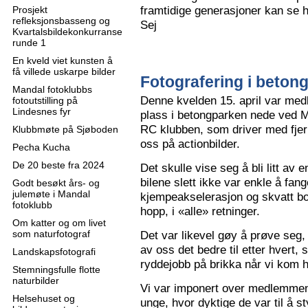
framtidige generasjoner kan se h
Prosjekt
refleksjonsbasseng og
Sej
Kvartalsbildekonkurranse
runde 1
En kveld viet kunsten å
få villede uskarpe bilder
Fotografering i beton
Mandal fotoklubbs
Denne kvelden 15. april var me
fotoutstilling på
Lindesnes fyr
plass i betongparken nede ved M
RC klubben, som driver med fjern
Klubbmøte på Sjøboden
oss på actionbilder.
Pecha Kucha
De 20 beste fra 2024
Det skulle vise seg å bli litt av 
bilene slett ikke var enkle å fa
Godt besøkt års- og
julemøte i Mandal
kjempeakselerasjon og skvatt bok
fotoklubb
hopp, i «alle» retninger.
Om katter og om livet
som naturfotograf
Det var likevel gøy å prøve seg, o
av oss det bedre til etter hvert,
Landskapsfotografi
ryddejobb på brikka når vi kom 
Stemningsfulle flotte
naturbilder
Vi var imponert over medlemme
Helsehuset og
unge, hvor dyktige de var til å s