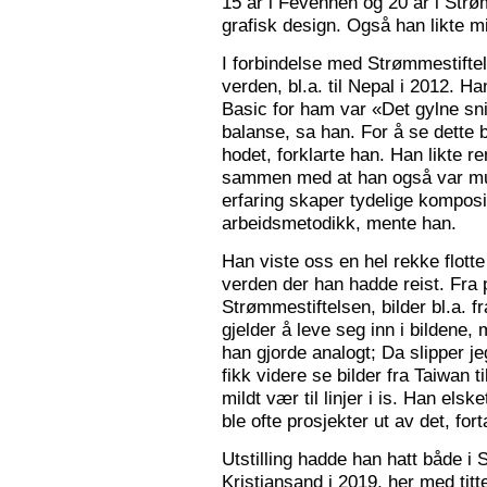
15 år i Fevennen og 20 år i Strø
grafisk design. Også han likte mi
I forbindelse med Strømmestiftel
verden, bl.a. til Nepal i 2012. 
Basic for ham var «Det gylne snitt
balanse, sa han. For å se dette b
hodet, forklarte han. Han likte re
sammen med at han også var mus
erfaring skaper tydelige kompos
arbeidsmetodikk, mente han.
Han viste oss en hel rekke flotte
verden der han hadde reist. Fra p
Strømmestiftelsen, bilder bl.a. f
gjelder å leve seg inn i bildene,
han gjorde analogt; Da slipper j
fikk videre se bilder fra Taiwan t
mildt vær til linjer i is. Han elsk
ble ofte prosjekter ut av det, fort
Utstilling hadde han hatt både i 
Kristiansand i 2019, her med tit