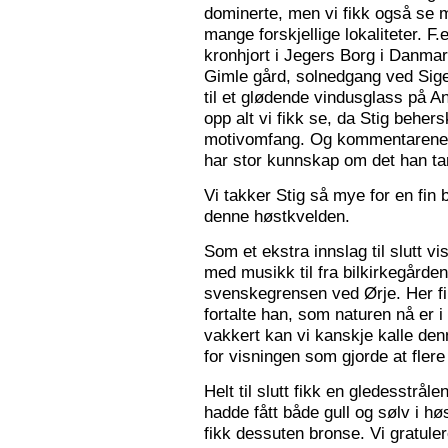
dominerte, men vi fikk også se m
mange forskjellige lokaliteter. F.
kronhjort i Jegers Borg i Danmark
Gimle gård, solnedgang ved Sigers
til et glødende vindusglass på A
opp alt vi fikk se, da Stig beher
motivomfang. Og kommentarene 
har stor kunnskap om det han tar
Vi takker Stig så mye for en fin 
denne høstkvelden.
Som et ekstra innslag til slutt vis
med musikk til fra bilkirkegården
svenskegrensen ved Ørje. Her fin
fortalte han, som naturen nå er i
vakkert kan vi kanskje kalle den
for visningen som gjorde at flere f
Helt til slutt fikk en gledesstrå
hadde fått både gull og sølv i hø
fikk dessuten bronse. Vi gratuler