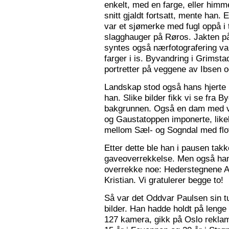
enkelt, med en farge, eller himme
snitt gjaldt fortsatt, mente han. 
var et sjømerke med fugl oppå i 
slagghauger på Røros. Jakten på 
syntes også nærfotografering var
farger i is. Byvandring i Grimst
portretter på veggene av Ibsen 
Landskap stod også hans hjerte n
han. Slike bilder fikk vi se fra 
bakgrunnen. Også en dam med va
og Gaustatoppen imponerte, like
mellom Sæl- og Sogndal med flot
Etter dette ble han i pausen tak
gaveoverrekkelse. Men også ha
overrekke noe: Hederstegnene A
Kristian. Vi gratulerer begge to!
Så var det Oddvar Paulsen sin tur
bilder. Han hadde holdt på leng
127 kamera, gikk på Oslo reklam