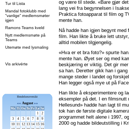
og være til stede. «Bare gjør de
Tur til Lista
lang vei fra begynnelsen i Isaks
Mandal fotoklubb med
Praktica fotoapparat til film og 
"vanlige" medlemsmøter
mente han.
igjen
Ramons Teams kveld
Nå hadde han igjen begynt med f
Nytt medlemsmøte på
film. Han likte å bruke lett utsty
Teams
alltid mobilen tilgjengelig.
Utemøte med lysmaling
«Hva er et bra foto?» spurte han
mente han. Øyet ser og med kame
Vis arkivérte
beskjæring er viktig. Det gir mer 
sa han. Deretter gikk han i gang
mange steder i landet og forskjel
Han legger også mye ut på Faceb
Han likte å eksperimentere og la
Hendelsesoversikt
eksempler på det. I en filmsnutt
««
August
»»
Hellesund» hadde han lagt til mu
Ma
Ti
On
To
Fr
Lø
Sø
tok han de første digitale kamer
1
2
programmet helt alene i 1997, 
3
4
5
6
7
8
9
2000 og hadde bildeutstilling i K
10
11
12
13
14
15
16