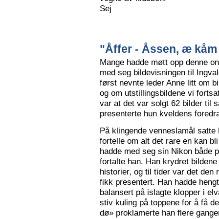
Sej
"Åffer - Åssen, æ kåm 
Mange hadde møtt opp denne ons
med seg bildevisningen til Ingva
først nevnte leder Anne litt om b
og om utstillingsbildene vi forts
var at det var solgt 62 bilder ti
presenterte hun kveldens foredr
På klingende venneslamål satte 
fortelle om alt det rare en kan bl
hadde med seg sin Nikon både på 
fortalte han. Han krydret bild
historier, og til tider var det de
fikk presentert. Han hadde hengt
balansert på islagte klopper i elv
stiv kuling på toppene for å få de
dø» proklamerte han flere gange