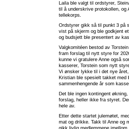
Laila ble valgt til ordstyrer, Stei
til å underskrive protokollen, o
tellekorps.
Ordstyrer gikk så til punkt 3 på
vist på skjerm og ble godkjent et
og budsjett ble presentert av kas
Valgkomitéen bestod av Torstein 
fram forslag til nytt styre for 2
kunne vi gratulere Anne også s
kasserer, Torstein som nytt sty
Vi ønsker lykke til i det nye åre
Kristian ble spesielt takket med 
sammenhengende år som kasser
Det ble ingen kontingent økning,
forslag, heller ikke fra styret. 
hele av.
Etter dette startet julemøtet, m
mat og drikke. Takk til Anne og 
gikk livlig medlemmene imellom, o