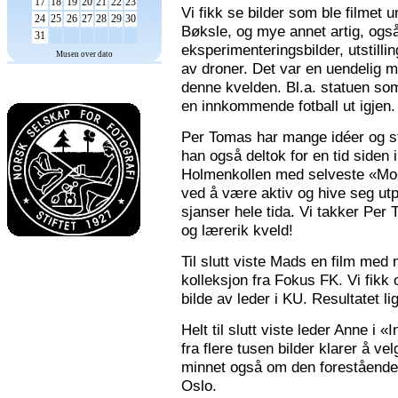
17
18
19
20
21
22
23
Vi fikk se bilder som ble filmet
24
25
26
27
28
29
30
Bøksle, og mye annet artig, også 
31
eksperimenteringsbilder, utstilli
Musen over dato
av droner. Det var en uendelig m
denne kvelden. Bl.a. statuen som 
en innkommende fotball ut igjen.
Per Tomas har mange idéer og stor
han også deltok for en tid siden 
Holmenkollen med selveste «Mona
ved å være aktiv og hive seg utp
sjanser hele tida. Vi takker Per
og lærerik kveld!
Til slutt viste Mads en film med m
kolleksjon fra Fokus FK. Vi fikk
bilde av leder i KU. Resultatet l
Helt til slutt viste leder Anne i
fra flere tusen bilder klarer å v
minnet også om den forestående n
Oslo.