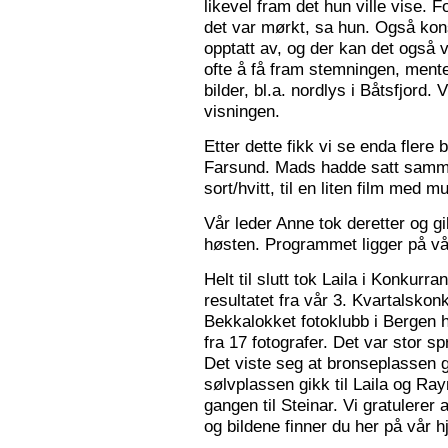
likevel fram det hun ville vise. 
det var mørkt, sa hun. Også konse
opptatt av, og der kan det også v
ofte å få fram stemningen, mente
bilder, bl.a. nordlys i Båtsfjord.
visningen.
Etter dette fikk vi se enda flere b
Farsund. Mads hadde satt sammen
sort/hvitt, til en liten film med mu
Vår leder Anne tok deretter og 
høsten. Programmet ligger på v
Helt til slutt tok Laila i Konkurr
resultatet fra vår 3. Kvartalsko
Bekkalokket fotoklubb i Bergen h
fra 17 fotografer. Det var stor sp
Det viste seg at bronseplassen gi
sølvplassen gikk til Laila og Ra
gangen til Steinar. Vi gratulerer 
og bildene finner du her på vår 