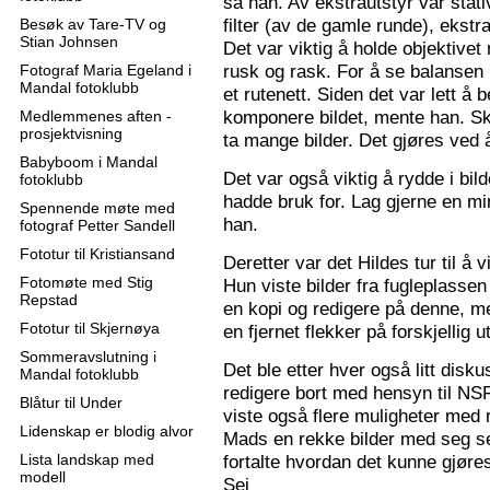
sa han. Av ekstrautstyr var stati
filter (av de gamle runde), ekstr
Besøk av Tare-TV og
Stian Johnsen
Det var viktig å holde objektive
rusk og rask. For å se balansen 
Fotograf Maria Egeland i
Mandal fotoklubb
et rutenett. Siden det var lett å
komponere bildet, mente han. S
Medlemmenes aften -
prosjektvisning
ta mange bilder. Det gjøres ved 
Babyboom i Mandal
Det var også viktig å rydde i bil
fotoklubb
hadde bruk for. Lag gjerne en mi
Spennende møte med
han.
fotograf Petter Sandell
Fototur til Kristiansand
Deretter var det Hildes tur til å 
Fotomøte med Stig
Hun viste bilder fra fugleplassen
Repstad
en kopi og redigere på denne, me
Fototur til Skjernøya
en fjernet flekker på forskjellig ut
Sommeravslutning i
Det ble etter hver også litt disk
Mandal fotoklubb
redigere bort med hensyn til N
Blåtur til Under
viste også flere muligheter med re
Lidenskap er blodig alvor
Mads en rekke bilder med seg sel
Lista landskap med
fortalte hvordan det kunne gjøre
modell
Sej