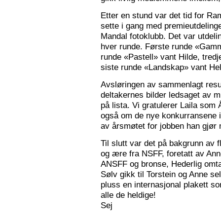
Etter en stund var det tid for Ra
sette i gang med premieutdelinge
Mandal fotoklubb. Det var utdeli
hver runde. Første runde «Gamm
runde «Pastell» vant Hilde, tred
siste runde «Landskap» vant Hele
Avsløringen av sammenlagt resul
deltakernes bilder ledsaget av m
på lista. Vi gratulerer Laila som
også om de nye konkurransene i
av årsmøtet for jobben han gjør
Til slutt var det på bakgrunn av fl
og ære fra NSFF, foretatt av Ann
ANSFF og bronse, Hederlig omtale
Sølv gikk til Torstein og Anne se
pluss en internasjonal plakett som
alle de heldige!
Sej