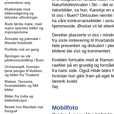
presenterer seg
Naturfotofestivalen i Ski – det e
Klubbmøte med
naturbilder, sa hun. Kanskje en 
bilderedigering og
til oss i Buen? Dessuten nevnte 
tekniske utfordringer
ha våre konkurransebilder i avisa
Årets første møte, med
hjemmeside. Ønsket vil bil ette
supre spanske bilder og
impresjonisme
Deretter plasserte vi oss i mindr
Årsmøte og julemøte i
fra siste innlevering til Kvartals
Mandal fotoklubb
hele presentert og diskutert i pl
Portfolio nok en gang
bildene ble vist og kommentert.
Åpningen av vår
Kvelden fortsatte med at Ramon 
jubileumsutstilling i Buen
rawfiler på en grundig og forståe
Orrhanespill, hvordan
fra hans side. Også Hilde bidro 
tjene penger til klubben,
og bilder fra Thailand
hvordan hun gikk fram på eget bi
lærerik kveld.
Malawi, Tanzania,
Kvartalsbilder og NM
Sej
bilder
Bilder fra India og
bildediskusjon
Mobilfoto
Besøk hos Mandals nye
fotograf