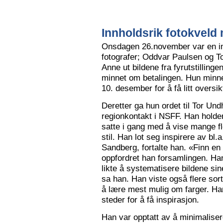
Innholdsrik fotokveld 
Onsdagen 26.november var en in
fotografer; Oddvar Paulsen og To
Anne ut bildene fra fyrutstillinge
minnet om betalingen. Hun minne
10. desember for å få litt oversik
Deretter ga hun ordet til Tor Un
regionkontakt i NSFF. Han holder t
satte i gang med å vise mange flot
stil. Han lot seg inspirere av bl
Sandberg, fortalte han. «Finn en
oppfordret han forsamlingen. Han
likte å systematisere bildene sin
sa han. Han viste også flere sort
å lære mest mulig om farger. Han l
steder for å få inspirasjon.
Han var opptatt av å minimalise