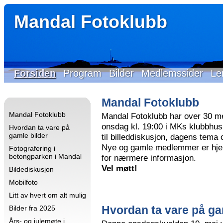
Mandal Fotoklubb
Forsiden
Program
Bilder
Medlemssider
Le
Mandal Fotoklubb
Mandal Fotoklubb
Mandal Fotoklubb har over 30 m
onsdag kl. 19:00 i MKs klubbhus 
Hvordan ta vare på
gamle bilder
til billeddiskusjon, dagens tema
Nye og gamle medlemmer er hjer
Fotografering i
betongparken i Mandal
for nærmere informasjon.
Vel møtt!
Bildediskusjon
Mobilfoto
Litt av hvert om alt mulig
Hvordan ta vare på ga
Bilder fra 2025
Års- og julemøte i