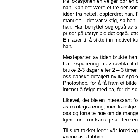
På lokasjonen en velger bør en 
han. Kan det være et tre der som
idéer fra nettet, oppfordret han.
manuelt – det var viktig, sa han.
han. Han benyttet seg også av st
priser på utstyr ble det også, e
En laser til å sikte inn motivet k
han.
Mesteparten av tiden brukte han 
fra eksponeringen av rawfila til 
bruke 2-3 dager eller 2 – 3 timer
oss ganske detaljert hvilke spak
Photoshop, for å få fram et bil
intenst å følge med på, for de so
Likevel, det ble en interessant 
astrofotografering, men kanskje l
oss og fortalte noe om de mange f
kjent for. Tror kanskje at flere e
Til slutt takket leder vår foredr
vegne av klubben.