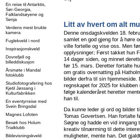
En reise til Antarktis,
Sør-Georgia,
Falklandsøyene og
Senja
Litt av hvert om alt mu
Verdens mest brukte
Denne onsdagskvelden 18. februa
kamera
samlet en god gjeng for å høre
Fuglekveld i nord
ville fortelle og vise oss. Men 
Inspirasjonskveld
opplysninger; Først takket hun F
Dovrefjell og
14 dager siden, og minnet derette
billeddiskusjon
før 15. mars. Deretter fortalte hu
Årsmøte i Mandal
om gratis overnatting på Hatholm
fotoklubb
bilder derfra til sin hjemmeside.
Studiofotografering hos
regnskapet for 2025 for klubben
Kjetil Jøssang i
følge kalenderåret heretter ment
Kulturfabrikken
han til.
En eventyrreise med
Svein Bringsdal
Da kunne leder gi ord og bilder t
Magnes Lofoten
Tomas Govertsen. Han fortalte fø
Søgne og hadde en vid inngang til
Besøk hos Holum
Trialklubb
kreativ tilnærming til dette inter
muligheter, mente han. Det gjaldt
Bildevisningskveld