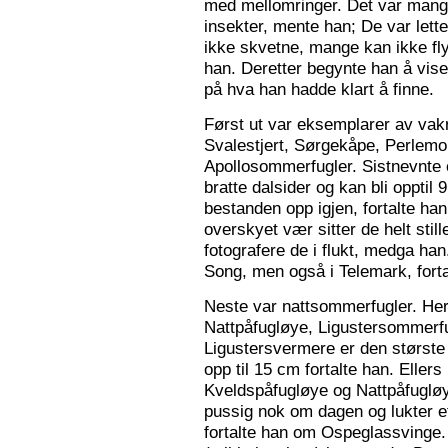
med mellomringer. Det var mange
insekter, mente han; De var lette 
ikke skvetne, mange kan ikke fly
han. Deretter begynte han å vis
på hva han hadde klart å finne.
Først ut var eksemplarer av vak
Svalestjert, Sørgekåpe, Perlem
Apollosommerfugler. Sistnevnte e
bratte dalsider og kan bli opptil
bestanden opp igjen, fortalte han. 
overskyet vær sitter de helt still
fotografere de i flukt, medga han
Song, men også i Telemark, forta
Neste var nattsommerfugler. Her 
Nattpåfugløye, Ligustersommer
Ligustersvermere er den største
opp til 15 cm fortalte han. Eller
Kveldspåfugløye og Nattpåfugløye
pussig nok om dagen og lukter ett
fortalte han om Ospeglassvinge.