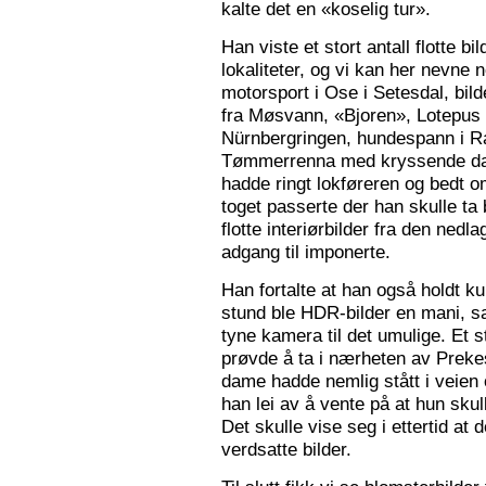
kalte det en «koselig tur».
Han viste et stort antall flotte bi
lokaliteter, og vi kan her nevne
motorsport i Ose i Setesdal, bilde
fra Møsvann, «Bjoren», Lotepus p
Nürnbergringen, hundespann i Ra
Tømmerrenna med kryssende damp
hadde ringt lokføreren og bedt 
toget passerte der han skulle ta 
flotte interiørbilder fra den nedl
adgang til imponerte.
Han fortalte at han også holdt ku
stund ble HDR-bilder en mani, sa
tyne kamera til det umulige. Et 
prøvde å ta i nærheten av Prekes
dame hadde nemlig stått i veien o
han lei av å vente på at hun skulle
Det skulle vise seg i ettertid at 
verdsatte bilder.