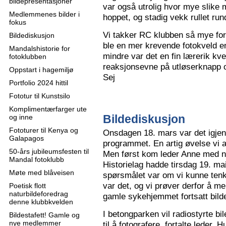
bildepresentasjoner
var også utrolig hvor mye slike m
Medlemmenes bilder i
hoppet, og stadig vekk rullet run
fokus
Vi takker RC klubben så mye for
Bildediskusjon
ble en mer krevende fotokveld e
Mandalshistorie for
mindre var det en fin lærerik kve
fotoklubben
reaksjonsevne på utløserknapp 
Oppstart i hagemiljø
Sej
Portfolio 2024 hittil
Fototur til Kunstsilo
Komplimentærfarger ute
Bildediskusjon
og inne
Fototurer til Kenya og
Onsdagen 18. mars var det igjen
Galapagos
programmet. En artig øvelse vi all
50-års jubileumsfesten til
Men først kom leder Anne med n
Mandal fotoklubb
Historielag hadde tirsdag 19. ma
Møte med blåveisen
spørsmålet var om vi kunne tenk
var det, og vi prøver derfor å me
Poetisk flott
naturbildeforedrag
gamle sykehjemmet fortsatt bild
denne klubbkvelden
I betongparken vil radiostyrte bil
Bildestafett! Gamle og
nye medlemmer
til å fotografere, fortalte leder.