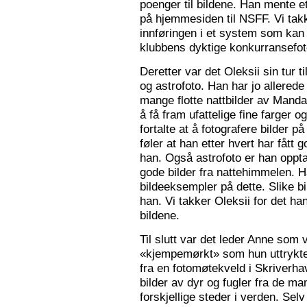
poenger til bildene. Han mente e
på hjemmesiden til NSFF. Vi tak
innføringen i et system som kan
klubbens dyktige konkurransefot
Deretter var det Oleksii sin tur ti
og astrofoto. Han har jo allered
mange flotte nattbilder av Mandal 
å få fram ufattelige fine farger og
fortalte at å fotografere bilder 
føler at han etter hvert har fått g
han. Også astrofoto er han opptat
gode bilder fra nattehimmelen. 
bildeeksempler på dette. Slike b
han. Vi takker Oleksii for det ha
bildene.
Til slutt var det leder Anne som v
«kjempemørkt» som hun uttrykte 
fra en fotomøtekveld i Skriverha
bilder av dyr og fugler fra de ma
forskjellige steder i verden. Sel