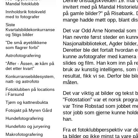
Denne onsdagskvelden 19. mai 
Mandal fotoklubb
invitert med på Mandal Historie
Innholdsrik fotokveld
på gamle bilder?" på Risøbank. D
med to fotografer
mange hadde møtt opp, blant diss
Siste
Kvartalsbildekonkurranse
Det var Odd Arne Nomedal som v
og Stigs bilder
Han nevnte først steder en kunne
"De små øyeblikkene
Nasjonalbiblioteket, Agder bilder
som flagrer forbi"
Deretter ble det fortalt hvordan 
Astrofotografering
kunne avfotografer med kamera e
slides og film. Han kom inn på r
"Åffer - Åssen, æ kåm på
det etter kvart"
bruk av kunstig intelligens, som ik
resultat, fikk vi se. Derfor ble b
Konkurransebildesystem,
natt- og astrofoto
måten.
Fotoklubben på locations
Det var viktig at bilder og tekst
i Farsund
"Fotostation" var et norsk prog
Tjøm og kattnesbukta
var Trine Robstad som jobbet me
Fotojakt på Myren Gård
stor jobb som gjerne kunne holde
Hundefotografering
han.
Hundefoto og juryering
Fra et fotoklubbperspektiv var de
Makrofotografering
ta bilder og ikke minst ta vare på