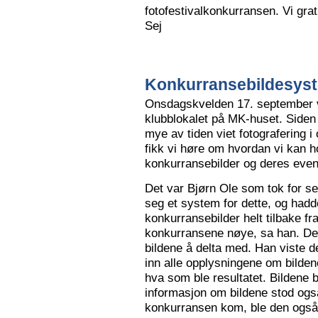
fotofestivalkonkurransen. Vi grat
Sej
Konkurransebildesyste
Onsdagskvelden 17. september va
klubblokalet på MK-huset. Siden 
mye av tiden viet fotografering i
fikk vi høre om hvordan vi kan h
konkurransebilder og deres even
Det var Bjørn Ole som tok for s
seg et system for dette, og hadd
konkurransebilder helt tilbake fr
konkurransene nøye, sa han. Det v
bildene å delta med. Han viste de
inn alle opplysningene om bilden
hva som ble resultatet. Bildene bl
informasjon om bildene stod også
konkurransen kom, ble den også l