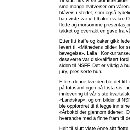
Til slutt fikk vi se blomsterbilde
sine mange hvitveiser om våren.
blåveis i stedet, som også tydelig
han viste var vi tilbake i vakre 
flotte og morsomme presentasjon
takket og overrakt en gave fra vå
Etter litt kaffe og kaker gikk le
levert til «Månedens bilde» for
bevegelse». Laila i Konkurranseut
dessverre var diskvalifisert ford
siden til NSFF. Det er viktig å h
jury, presiserte hun.
Ellers denne kvelden ble det litt
på fotosamlingen på Lista sist h
innlevering til vår siste kvarta
«Landskap», og om bilder til N
ble oppfordret til å legge inn sine
«Årbokbilder gjennom tidene». D
hverandre med å finne fram til d
Helt til slutt viste Anne sitt flott