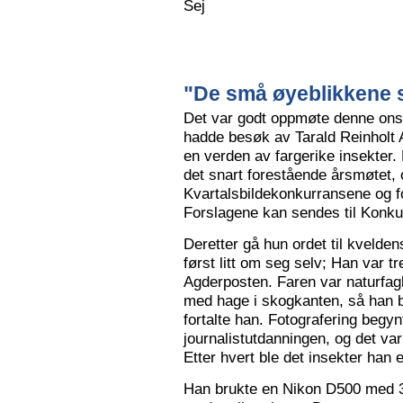
Sej
"De små øyeblikkene s
Det var godt oppmøte denne ons
hadde besøk av Tarald Reinholt 
en verden av fargerike insekter.
det snart forestående årsmøtet, o
Kvartalsbildekonkurransene og f
Forslagene kan sendes til Konku
Deretter gå hun ordet til kvelden
først litt om seg selv; Han var tr
Agderposten. Faren var naturfa
med hage i skogkanten, så han ble
fortalte han. Fotografering begy
journalistutdanningen, og det var
Etter hvert ble det insekter han e
Han brukte en Nikon D500 med 3