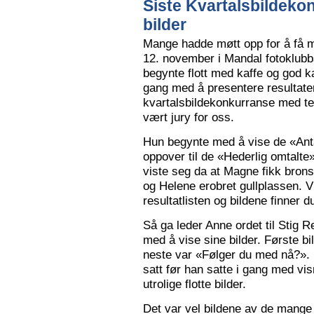
Siste Kvartalsbildeko
bilder
Mange hadde møtt opp for å få m
12. november i Mandal fotoklubbs
begynte flott med kaffe og god k
gang med å presentere resultaten
kvartalsbildekonkurranse med 
vært jury for oss.
Hun begynte med å vise de «Anta
oppover til de «Hederlig omtalte» 
viste seg da at Magne fikk bron
og Helene erobret gullplassen. V
resultatlisten og bildene finner 
Så ga leder Anne ordet til Stig 
med å vise sine bilder. Første b
neste var «Følger du med nå?».
satt før han satte i gang med vi
utrolige flotte bilder.
Det var vel bildene av de mange 