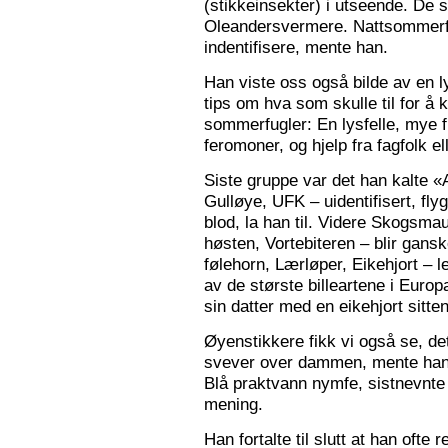
(stikkeinsekter) i utseende. De s
Oleandersvermere. Nattsommerfu
indentifisere, mente han.
Han viste oss også bilde av en l
tips om hva som skulle til for 
sommerfugler: En lysfelle, mye f
feromoner, og hjelp fra fagfolk el
Siste gruppe var det han kalte «
Gulløye, UFK – uidentifisert, fl
blod, la han til. Videre Skogsma
høsten, Vortebiteren – blir gansk
følehorn, Lærløper, Eikehjort – l
av de største billeartene i Euro
sin datter med en eikehjort sitt
Øyenstikkere fikk vi også se, de
svever over dammen, mente han.
Blå praktvann nymfe, sistnevnte 
mening.
Han fortalte til slutt at han ofte 