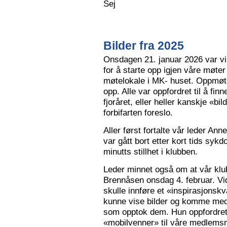
Sej
Bilder fra 2025
Onsdagen 21. januar 2026 var vi 
for å starte opp igjen våre møter
møtelokale i MK- huset. Oppmøte
opp. Alle var oppfordret til å finn
fjoråret, eller heller kanskje «bi
forbifarten foreslo.
Aller først fortalte vår leder A
var gått bort etter kort tids sy
minutts stillhet i klubben.
Leder minnet også om at vår klu
Brennåsen onsdag 4. februar. Vid
skulle innføre et «inspirasjons
kunne vise bilder og komme med 
som opptok dem. Hun oppfordret
«mobilvenner» til våre medlemsm