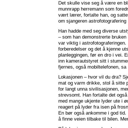
Det skulle vise seg å være en bl
munnrapp herremann som foredro
vært lærer, fortalte han, og satt
om sjangeren astrofotografering 
Han hadde med seg diverse utsty
– som han demonstrerte bruken a
var viktig i astrofotograferingen
forberedelser og det å kjenne utst
planleggingen, før en dro i vei. 
inn kamerautstyret sitt i stumm
fjernes, også mobiltelefonen, sa
Lokasjonen – hvor vil du dra? S
mat og varm drikke, stol å sitte 
for langt unna sivilisasjonen, me
strevsomt. Han fortalte det ogs
med mange ukjente lyder ute i 
reagert på lyder fra isen på fros
En bør også ankomme i god tid.
å finne veien tilbake til bilen. Men