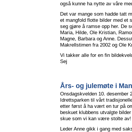
også kunne ha nytte av våre me
Det var mange som hadde tatt me
et mangfold flotte bilder med et
seg gjøre å ramse opp her. De so
Maria, Hilde, Ole Kristian, Ramo
Magne, Barbara og Anne. Dessut
Makrellstimen fra 2002 og Ole Kri
Vi takker alle for en fin bildekve
Sej
Års- og julemøte i Ma
Onsdagskvelden 10. desember 202
Idrettsparken til vårt tradisjonel
etter først å ha vært en tur på 
beskuet klubbens utvalgte bilder
skue som vi kan være stolte av!
Leder Anne gikk i gang med saksl