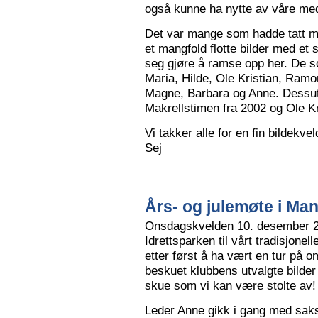
også kunne ha nytte av våre me
Det var mange som hadde tatt me
et mangfold flotte bilder med et
seg gjøre å ramse opp her. De so
Maria, Hilde, Ole Kristian, Ramo
Magne, Barbara og Anne. Dessut
Makrellstimen fra 2002 og Ole Kri
Vi takker alle for en fin bildekve
Sej
Års- og julemøte i Ma
Onsdagskvelden 10. desember 202
Idrettsparken til vårt tradisjonel
etter først å ha vært en tur på 
beskuet klubbens utvalgte bilder
skue som vi kan være stolte av!
Leder Anne gikk i gang med saksl