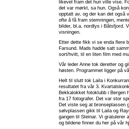
likevel fram det hun ville vise. 
det var mørkt, sa hun. Også konse
opptatt av, og der kan det også v
ofte å få fram stemningen, mente
bilder, bl.a. nordlys i Båtsfjord.
visningen.
Etter dette fikk vi se enda flere b
Farsund. Mads hadde satt sammen
sort/hvitt, til en liten film med mu
Vår leder Anne tok deretter og 
høsten. Programmet ligger på v
Helt til slutt tok Laila i Konkurr
resultatet fra vår 3. Kvartalsko
Bekkalokket fotoklubb i Bergen h
fra 17 fotografer. Det var stor sp
Det viste seg at bronseplassen gi
sølvplassen gikk til Laila og Ra
gangen til Steinar. Vi gratulerer 
og bildene finner du her på vår 