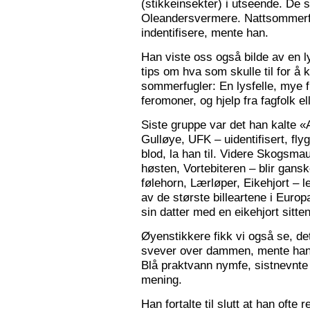
(stikkeinsekter) i utseende. De s
Oleandersvermere. Nattsommerfu
indentifisere, mente han.
Han viste oss også bilde av en l
tips om hva som skulle til for 
sommerfugler: En lysfelle, mye f
feromoner, og hjelp fra fagfolk el
Siste gruppe var det han kalte «
Gulløye, UFK – uidentifisert, fl
blod, la han til. Videre Skogsma
høsten, Vortebiteren – blir gansk
følehorn, Lærløper, Eikehjort – l
av de største billeartene i Euro
sin datter med en eikehjort sitt
Øyenstikkere fikk vi også se, de
svever over dammen, mente han.
Blå praktvann nymfe, sistnevnte 
mening.
Han fortalte til slutt at han ofte 