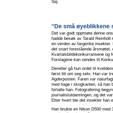
Sej
"De små øyeblikkene s
Det var godt oppmøte denne ons
hadde besøk av Tarald Reinholt 
en verden av fargerike insekter.
det snart forestående årsmøtet, o
Kvartalsbildekonkurransene og f
Forslagene kan sendes til Konku
Deretter gå hun ordet til kvelden
først litt om seg selv; Han var tr
Agderposten. Faren var naturfa
med hage i skogkanten, så han ble
fortalte han. Fotografering begy
journalistutdanningen, og det var
Etter hvert ble det insekter han e
Han brukte en Nikon D500 med 3