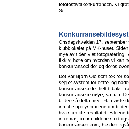
fotofestivalkonkurransen. Vi grat
Sej
Konkurransebildesyste
Onsdagskvelden 17. september va
klubblokalet på MK-huset. Siden 
mye av tiden viet fotografering i
fikk vi høre om hvordan vi kan h
konkurransebilder og deres even
Det var Bjørn Ole som tok for s
seg et system for dette, og hadd
konkurransebilder helt tilbake fr
konkurransene nøye, sa han. Det v
bildene å delta med. Han viste de
inn alle opplysningene om bilden
hva som ble resultatet. Bildene bl
informasjon om bildene stod også
konkurransen kom, ble den også l