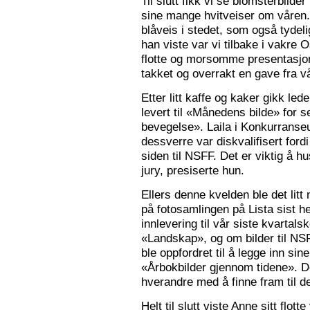
Til slutt fikk vi se blomsterbilde
sine mange hvitveiser om våren.
blåveis i stedet, som også tydelig
han viste var vi tilbake i vakre 
flotte og morsomme presentasjon
takket og overrakt en gave fra vå
Etter litt kaffe og kaker gikk le
levert til «Månedens bilde» for
bevegelse». Laila i Konkurranseut
dessverre var diskvalifisert ford
siden til NSFF. Det er viktig å h
jury, presiserte hun.
Ellers denne kvelden ble det litt
på fotosamlingen på Lista sist h
innlevering til vår siste kvarta
«Landskap», og om bilder til N
ble oppfordret til å legge inn sine
«Årbokbilder gjennom tidene». D
hverandre med å finne fram til d
Helt til slutt viste Anne sitt flott