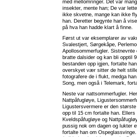
med mellomringer. Det var mange
insekter, mente han; De var lette 
ikke skvetne, mange kan ikke fly
han. Deretter begynte han å vis
på hva han hadde klart å finne.
Først ut var eksemplarer av vak
Svalestjert, Sørgekåpe, Perlem
Apollosommerfugler. Sistnevnte e
bratte dalsider og kan bli opptil
bestanden opp igjen, fortalte han. 
overskyet vær sitter de helt still
fotografere de i flukt, medga han
Song, men også i Telemark, forta
Neste var nattsommerfugler. Her 
Nattpåfugløye, Ligustersommer
Ligustersvermere er den største
opp til 15 cm fortalte han. Eller
Kveldspåfugløye og Nattpåfugløye
pussig nok om dagen og lukter ett
fortalte han om Ospeglassvinge.