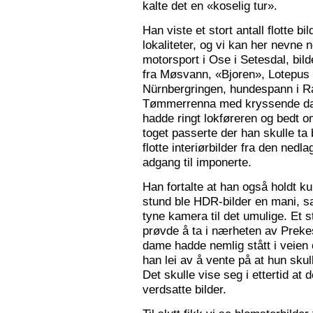
kalte det en «koselig tur».
Han viste et stort antall flotte bi
lokaliteter, og vi kan her nevne
motorsport i Ose i Setesdal, bilde
fra Møsvann, «Bjoren», Lotepus p
Nürnbergringen, hundespann i Ra
Tømmerrenna med kryssende damp
hadde ringt lokføreren og bedt 
toget passerte der han skulle ta 
flotte interiørbilder fra den nedl
adgang til imponerte.
Han fortalte at han også holdt ku
stund ble HDR-bilder en mani, sa
tyne kamera til det umulige. Et 
prøvde å ta i nærheten av Prekes
dame hadde nemlig stått i veien o
han lei av å vente på at hun skulle
Det skulle vise seg i ettertid at 
verdsatte bilder.