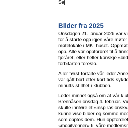
Sej
Bilder fra 2025
Onsdagen 21. januar 2026 var vi 
for å starte opp igjen våre møter
møtelokale i MK- huset. Oppmøte
opp. Alle var oppfordret til å finn
fjoråret, eller heller kanskje «bi
forbifarten foreslo.
Aller først fortalte vår leder A
var gått bort etter kort tids sy
minutts stillhet i klubben.
Leder minnet også om at vår klu
Brennåsen onsdag 4. februar. Vid
skulle innføre et «inspirasjons
kunne vise bilder og komme med 
som opptok dem. Hun oppfordret
«mobilvenner» til våre medlemsm