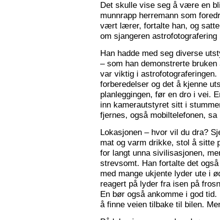
Det skulle vise seg å være en bl
munnrapp herremann som foredro
vært lærer, fortalte han, og satt
om sjangeren astrofotografering 
Han hadde med seg diverse utsty
– som han demonstrerte bruken a
var viktig i astrofotograferingen
forberedelser og det å kjenne utst
planleggingen, før en dro i vei. 
inn kamerautstyret sitt i stumm
fjernes, også mobiltelefonen, sa
Lokasjonen – hvor vil du dra? S
mat og varm drikke, stol å sitte 
for langt unna sivilisasjonen, me
strevsomt. Han fortalte det ogs
med mange ukjente lyder ute i 
reagert på lyder fra isen på fros
En bør også ankomme i god tid.
å finne veien tilbake til bilen. Men