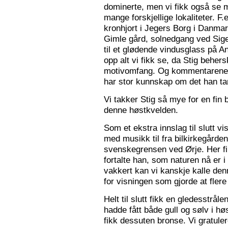
dominerte, men vi fikk også se m
mange forskjellige lokaliteter. F.
kronhjort i Jegers Borg i Danmark
Gimle gård, solnedgang ved Sigers
til et glødende vindusglass på A
opp alt vi fikk se, da Stig beher
motivomfang. Og kommentarene 
har stor kunnskap om det han tar
Vi takker Stig så mye for en fin 
denne høstkvelden.
Som et ekstra innslag til slutt vis
med musikk til fra bilkirkegården
svenskegrensen ved Ørje. Her fin
fortalte han, som naturen nå er i
vakkert kan vi kanskje kalle den
for visningen som gjorde at flere f
Helt til slutt fikk en gledesstrå
hadde fått både gull og sølv i hø
fikk dessuten bronse. Vi gratuler