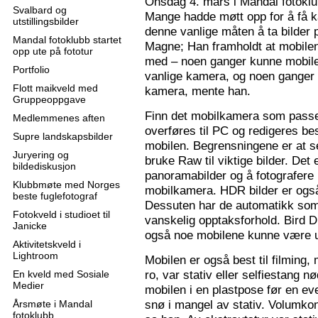
Onsdag 4. mars i Mandal fotoklu
Svalbard og
Mange hadde møtt opp for å få k
utstillingsbilder
denne vanlige måten å ta bilder p
Mandal fotoklubb startet
Magne; Han framholdt at mobilen
opp ute på fototur
med – noen ganger kunne mobilen
Portfolio
vanlige kamera, og noen ganger 
Flott maikveld med
kamera, mente han.
Gruppeoppgave
Finn det mobilkamera som passer
Medlemmenes aften
overføres til PC og redigeres bes
Supre landskapsbilder
mobilen. Begrensningene er at se
Juryering og
bruke Raw til viktige bilder. Det
bildediskusjon
panoramabilder og å fotografere
Klubbmøte med Norges
mobilkamera. HDR bilder er ogs
beste fuglefotograf
Dessuten har de automatikk som 
Fotokveld i studioet til
vanskelig opptaksforhold. Bird D
Janicke
også noe mobilene kunne være u
Aktivitetskveld i
Lightroom
Mobilen er også best til filming,
ro, var stativ eller selfiestang nø
En kveld med Sosiale
Medier
mobilen i en plastpose før en eve
snø i mangel av stativ. Volumkon
Årsmøte i Mandal
fotoklubb