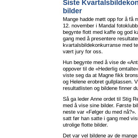
Siste Kvartalsbildeko
bilder
Mange hadde møtt opp for å få m
12. november i Mandal fotoklubbs
begynte flott med kaffe og god k
gang med å presentere resultaten
kvartalsbildekonkurranse med 
vært jury for oss.
Hun begynte med å vise de «Anta
oppover til de «Hederlig omtalte» 
viste seg da at Magne fikk bron
og Helene erobret gullplassen. V
resultatlisten og bildene finner 
Så ga leder Anne ordet til Stig 
med å vise sine bilder. Første b
neste var «Følger du med nå?».
satt før han satte i gang med vi
utrolige flotte bilder.
Det var vel bildene av de mange 