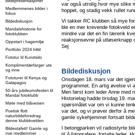
bildepresentasjoner
var også utrolig hvor mye slike m
Medlemmenes bilder i
hoppet, og stadig vekk rullet run
fokus
Vi takker RC klubben så mye for
Bildediskusjon
ble en mer krevende fotokveld e
Mandalshistorie for
mindre var det en fin lærerik kve
fotoklubben
reaksjonsevne på utløserknapp 
Oppstart i hagemiljø
Sej
Portfolio 2024 hittil
Fototur til Kunstsilo
Komplimentærfarger ute
Bildediskusjon
og inne
Fototurer til Kenya og
Onsdagen 18. mars var det igjen
Galapagos
programmet. En artig øvelse vi all
50-års jubileumsfesten til
Men først kom leder Anne med n
Mandal fotoklubb
Historielag hadde tirsdag 19. ma
Møte med blåveisen
spørsmålet var om vi kunne tenk
var det, og vi prøver derfor å me
Poetisk flott
naturbildeforedrag
gamle sykehjemmet fortsatt bild
denne klubbkvelden
I betongparken vil radiostyrte bil
Bildestafett! Gamle og
nye medlemmer
til å fotografere, fortalte leder.