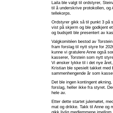
Laila ble valgt til ordstyrer, Stei
til å underskrive protokollen, o
tellekorps.
Ordstyrer gikk så til punkt 3 på
vist på skjerm og ble godkjent et
og budsjett ble presentert av kas
Valgkomitéen bestod av Torstein 
fram forslag til nytt styre for 2
kunne vi gratulere Anne også s
kasserer, Torstein som nytt sty
Vi ønsker lykke til i det nye åre
Kristian ble spesielt takket med 
sammenhengende år som kasser
Det ble ingen kontingent økning,
forslag, heller ikke fra styret. 
hele av.
Etter dette startet julemøtet, m
mat og drikke. Takk til Anne og 
gikk livlig medlemmene imellom, o