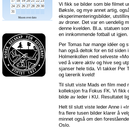
17
18
19
20
21
22
23
Vi fikk se bilder som ble filmet
24
25
26
27
28
29
30
Bøksle, og mye annet artig, også 
31
eksperimenteringsbilder, utstilli
Musen over dato
av droner. Det var en uendelig m
denne kvelden. Bl.a. statuen som 
en innkommende fotball ut igjen.
Per Tomas har mange idéer og stor
han også deltok for en tid siden 
Holmenkollen med selveste «Mona
ved å være aktiv og hive seg utp
sjanser hele tida. Vi takker Per
og lærerik kveld!
Til slutt viste Mads en film med m
kolleksjon fra Fokus FK. Vi fikk
bilde av leder i KU. Resultatet l
Helt til slutt viste leder Anne i
fra flere tusen bilder klarer å v
minnet også om den forestående n
Oslo.