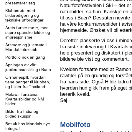
presenterer seg
Naturfotofestivalen i Ski – det e
Klubbmøte med
naturbilder, sa hun. Kanskje en 
bilderedigering og
til oss i Buen? Dessuten nevnte 
tekniske utfordringer
ha våre konkurransebilder i avisa
Årets første møte, med
hjemmeside. Ønsket vil bil ette
supre spanske bilder og
impresjonisme
Deretter plasserte vi oss i mindr
Årsmøte og julemøte i
fra siste innlevering til Kvartals
Mandal fotoklubb
hele presentert og diskutert i pl
Portfolio nok en gang
bildene ble vist og kommentert.
Åpningen av vår
Kvelden fortsatte med at Ramon 
jubileumsutstilling i Buen
rawfiler på en grundig og forståe
Orrhanespill, hvordan
fra hans side. Også Hilde bidro 
tjene penger til klubben,
og bilder fra Thailand
hvordan hun gikk fram på eget bi
lærerik kveld.
Malawi, Tanzania,
Kvartalsbilder og NM
Sej
bilder
Bilder fra India og
bildediskusjon
Mobilfoto
Besøk hos Mandals nye
fotograf