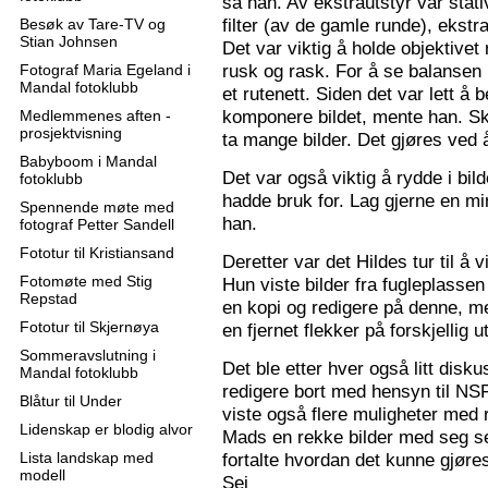
sa han. Av ekstrautstyr var stati
filter (av de gamle runde), ekstr
Besøk av Tare-TV og
Stian Johnsen
Det var viktig å holde objektive
rusk og rask. For å se balansen 
Fotograf Maria Egeland i
Mandal fotoklubb
et rutenett. Siden det var lett å
komponere bildet, mente han. S
Medlemmenes aften -
prosjektvisning
ta mange bilder. Det gjøres ved 
Babyboom i Mandal
Det var også viktig å rydde i bil
fotoklubb
hadde bruk for. Lag gjerne en mi
Spennende møte med
han.
fotograf Petter Sandell
Fototur til Kristiansand
Deretter var det Hildes tur til å 
Fotomøte med Stig
Hun viste bilder fra fugleplassen
Repstad
en kopi og redigere på denne, me
Fototur til Skjernøya
en fjernet flekker på forskjellig ut
Sommeravslutning i
Det ble etter hver også litt disk
Mandal fotoklubb
redigere bort med hensyn til N
Blåtur til Under
viste også flere muligheter med re
Lidenskap er blodig alvor
Mads en rekke bilder med seg sel
Lista landskap med
fortalte hvordan det kunne gjøre
modell
Sej