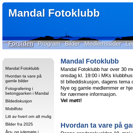
Mandal Fotoklubb
Forsiden
Program
Bilder
Medlemssider
Le
Mandal Fotoklubb
Mandal Fotoklubb
Mandal Fotoklubb har over 30 m
onsdag kl. 19:00 i MKs klubbhus 
Hvordan ta vare på
gamle bilder
til billeddiskusjon, dagens tema
Nye og gamle medlemmer er hjer
Fotografering i
betongparken i Mandal
for nærmere informasjon.
Vel møtt!
Bildediskusjon
Mobilfoto
Litt av hvert om alt mulig
Hvordan ta vare på ga
Bilder fra 2025
Års- og julemøte i