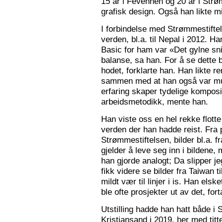
15 år i Fevennen og 20 år i Strø
grafisk design. Også han likte mi
I forbindelse med Strømmestiftel
verden, bl.a. til Nepal i 2012. 
Basic for ham var «Det gylne snitt
balanse, sa han. For å se dette b
hodet, forklarte han. Han likte re
sammen med at han også var mus
erfaring skaper tydelige kompos
arbeidsmetodikk, mente han.
Han viste oss en hel rekke flotte
verden der han hadde reist. Fra p
Strømmestiftelsen, bilder bl.a. f
gjelder å leve seg inn i bildene,
han gjorde analogt; Da slipper j
fikk videre se bilder fra Taiwan t
mildt vær til linjer i is. Han elsk
ble ofte prosjekter ut av det, fort
Utstilling hadde han hatt både i 
Kristiansand i 2019, her med tit