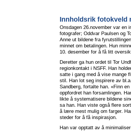
Innholdsrik fotokveld 
Onsdagen 26.november var en in
fotografer; Oddvar Paulsen og To
Anne ut bildene fra fyrutstillinge
minnet om betalingen. Hun minne
10. desember for å få litt oversik
Deretter ga hun ordet til Tor Un
regionkontakt i NSFF. Han holder t
satte i gang med å vise mange flot
stil. Han lot seg inspirere av bl
Sandberg, fortalte han. «Finn en
oppfordret han forsamlingen. Han
likte å systematisere bildene sin
sa han. Han viste også flere sort
å lære mest mulig om farger. Han l
steder for å få inspirasjon.
Han var opptatt av å minimalise