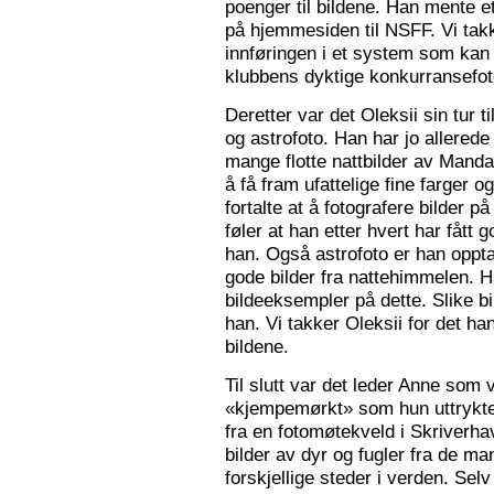
poenger til bildene. Han mente e
på hjemmesiden til NSFF. Vi tak
innføringen i et system som kan
klubbens dyktige konkurransefot
Deretter var det Oleksii sin tur ti
og astrofoto. Han har jo allered
mange flotte nattbilder av Mandal 
å få fram ufattelige fine farger og
fortalte at å fotografere bilder 
føler at han etter hvert har fått g
han. Også astrofoto er han opptat
gode bilder fra nattehimmelen. 
bildeeksempler på dette. Slike b
han. Vi takker Oleksii for det ha
bildene.
Til slutt var det leder Anne som v
«kjempemørkt» som hun uttrykte 
fra en fotomøtekveld i Skriverha
bilder av dyr og fugler fra de ma
forskjellige steder i verden. Sel