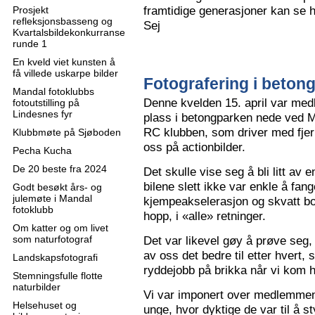
framtidige generasjoner kan se h
Prosjekt
refleksjonsbasseng og
Sej
Kvartalsbildekonkurranse
runde 1
En kveld viet kunsten å
få villede uskarpe bilder
Fotografering i beton
Mandal fotoklubbs
Denne kvelden 15. april var me
fotoutstilling på
Lindesnes fyr
plass i betongparken nede ved M
RC klubben, som driver med fjern
Klubbmøte på Sjøboden
oss på actionbilder.
Pecha Kucha
De 20 beste fra 2024
Det skulle vise seg å bli litt av 
bilene slett ikke var enkle å fa
Godt besøkt års- og
julemøte i Mandal
kjempeakselerasjon og skvatt bok
fotoklubb
hopp, i «alle» retninger.
Om katter og om livet
som naturfotograf
Det var likevel gøy å prøve seg, o
av oss det bedre til etter hvert,
Landskapsfotografi
ryddejobb på brikka når vi kom 
Stemningsfulle flotte
naturbilder
Vi var imponert over medlemme
Helsehuset og
unge, hvor dyktige de var til å s