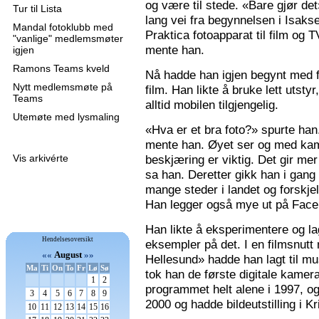
og være til stede. «Bare gjør de
Tur til Lista
lang vei fra begynnelsen i Isaks
Mandal fotoklubb med
Praktica fotoapparat til film og 
"vanlige" medlemsmøter
mente han.
igjen
Ramons Teams kveld
Nå hadde han igjen begynt med f
Nytt medlemsmøte på
film. Han likte å bruke lett utsty
Teams
alltid mobilen tilgjengelig.
Utemøte med lysmaling
«Hva er et bra foto?» spurte han
mente han. Øyet ser og med kame
Vis arkivérte
beskjæring er viktig. Det gir mer 
sa han. Deretter gikk han i gang
mange steder i landet og forskjel
Han legger også mye ut på Faceb
Han likte å eksperimentere og la
Hendelsesoversikt
eksempler på det. I en filmsnutt
««
August
»»
Hellesund» hadde han lagt til mu
Ma
Ti
On
To
Fr
Lø
Sø
tok han de første digitale kamer
1
2
programmet helt alene i 1997, 
3
4
5
6
7
8
9
2000 og hadde bildeutstilling i K
10
11
12
13
14
15
16