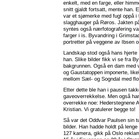
enkelt, med en farge, eller himme
snitt gjaldt fortsatt, mente han. 
var et sjømerke med fugl oppå i 
slagghauger på Røros. Jakten på 
syntes også nærfotografering var
farger i is. Byvandring i Grimst
portretter på veggene av Ibsen 
Landskap stod også hans hjerte n
han. Slike bilder fikk vi se fra 
bakgrunnen. Også en dam med va
og Gaustatoppen imponerte, like
mellom Sæl- og Sogndal med flot
Etter dette ble han i pausen tak
gaveoverrekkelse. Men også ha
overrekke noe: Hederstegnene A
Kristian. Vi gratulerer begge to!
Så var det Oddvar Paulsen sin tur
bilder. Han hadde holdt på leng
127 kamera, gikk på Oslo reklam