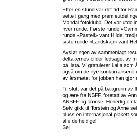
Etter en stund var det tid for Ra
sette i gang med premieutdelinge
Mandal fotoklubb. Det var utdeli
hver runde. Første runde «Gamm
runde «Pastell» vant Hilde, tred
siste runde «Landskap» vant Hele
Avsløringen av sammenlagt resul
deltakernes bilder ledsaget av m
på lista. Vi gratulerer Laila som
også om de nye konkurransene i
av årsmøtet for jobben han gjør
Til slutt var det på bakgrunn av fl
og ære fra NSFF, foretatt av Ann
ANSFF og bronse, Hederlig omtale
Sølv gikk til Torstein og Anne se
pluss en internasjonal plakett som
alle de heldige!
Sej