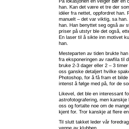
På lokasjonen en velger bør en 
han. Kan det være et tre der som
idéer fra nettet, oppfordret han.
manuelt – det var viktig, sa han.
han. Han benyttet seg også av st
priser på utstyr ble det også, e
En laser til å sikte inn motivet k
han.
Mesteparten av tiden brukte han 
fra eksponeringen av rawfila til 
bruke 2-3 dager eller 2 – 3 timer
oss ganske detaljert hvilke spak
Photoshop, for å få fram et bil
intenst å følge med på, for de so
Likevel, det ble en interessant 
astrofotografering, men kanskje l
oss og fortalte noe om de mange f
kjent for. Tror kanskje at flere e
Til slutt takket leder vår foredr
vegne av klubben.