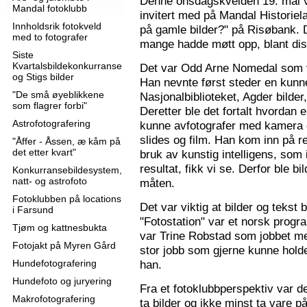
Denne onsdagskvelden 19. mai 
Mandal fotoklubb
invitert med på Mandal Historie
Innholdsrik fotokveld
på gamle bilder?" på Risøbank. D
med to fotografer
mange hadde møtt opp, blant diss
Siste
Kvartalsbildekonkurranse
Det var Odd Arne Nomedal som v
og Stigs bilder
Han nevnte først steder en kunne
"De små øyeblikkene
Nasjonalbiblioteket, Agder bilder
som flagrer forbi"
Deretter ble det fortalt hvordan 
Astrofotografering
kunne avfotografer med kamera e
slides og film. Han kom inn på r
"Åffer - Åssen, æ kåm på
det etter kvart"
bruk av kunstig intelligens, som ik
resultat, fikk vi se. Derfor ble b
Konkurransebildesystem,
natt- og astrofoto
måten.
Fotoklubben på locations
Det var viktig at bilder og tekst
i Farsund
"Fotostation" var et norsk prog
Tjøm og kattnesbukta
var Trine Robstad som jobbet me
Fotojakt på Myren Gård
stor jobb som gjerne kunne holde
Hundefotografering
han.
Hundefoto og juryering
Fra et fotoklubbperspektiv var de
Makrofotografering
ta bilder og ikke minst ta vare på