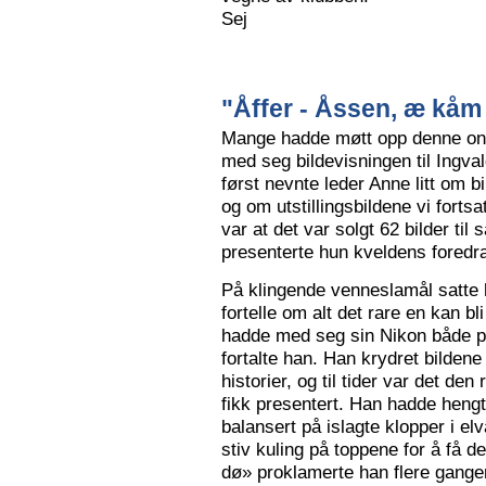
Sej
"Åffer - Åssen, æ kåm 
Mange hadde møtt opp denne ons
med seg bildevisningen til Ingva
først nevnte leder Anne litt om b
og om utstillingsbildene vi forts
var at det var solgt 62 bilder ti
presenterte hun kveldens foredr
På klingende venneslamål satte 
fortelle om alt det rare en kan bl
hadde med seg sin Nikon både på 
fortalte han. Han krydret bild
historier, og til tider var det de
fikk presentert. Han hadde hengt
balansert på islagte klopper i elv
stiv kuling på toppene for å få de
dø» proklamerte han flere gange