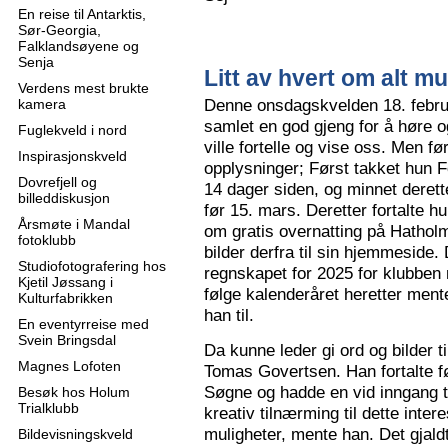
En reise til Antarktis,
Sør-Georgia,
Falklandsøyene og
Senja
Litt av hvert om alt mu
Verdens mest brukte
Denne onsdagskvelden 18. februa
kamera
samlet en god gjeng for å høre
Fuglekveld i nord
ville fortelle og vise oss. Men 
Inspirasjonskveld
opplysninger; Først takket hun F
Dovrefjell og
14 dager siden, og minnet derette
billeddiskusjon
før 15. mars. Deretter fortalte hu
Årsmøte i Mandal
om gratis overnatting på Hatholm
fotoklubb
bilder derfra til sin hjemmeside.
Studiofotografering hos
regnskapet for 2025 for klubben
Kjetil Jøssang i
følge kalenderåret heretter ment
Kulturfabrikken
han til.
En eventyrreise med
Svein Bringsdal
Da kunne leder gi ord og bilder t
Magnes Lofoten
Tomas Govertsen. Han fortalte fø
Søgne og hadde en vid inngang til
Besøk hos Holum
Trialklubb
kreativ tilnærming til dette inter
muligheter, mente han. Det gjaldt
Bildevisningskveld