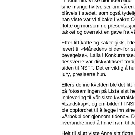
Til slutt fikk vi se blomsterbilde
sine mange hvitveiser om våren.
blåveis i stedet, som også tydelig
han viste var vi tilbake i vakre 
flotte og morsomme presentasjon
takket og overrakt en gave fra vå
Etter litt kaffe og kaker gikk le
levert til «Månedens bilde» for
bevegelse». Laila i Konkurranseut
dessverre var diskvalifisert ford
siden til NSFF. Det er viktig å h
jury, presiserte hun.
Ellers denne kvelden ble det litt
på fotosamlingen på Lista sist h
innlevering til vår siste kvarta
«Landskap», og om bilder til N
ble oppfordret til å legge inn sine
«Årbokbilder gjennom tidene». D
hverandre med å finne fram til d
Helt til slutt viste Anne sitt flott