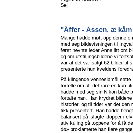
Sej
"Åffer - Åssen, æ kåm 
Mange hadde møtt opp denne ons
med seg bildevisningen til Ingva
først nevnte leder Anne litt om b
og om utstillingsbildene vi forts
var at det var solgt 62 bilder ti
presenterte hun kveldens foredr
På klingende venneslamål satte 
fortelle om alt det rare en kan bl
hadde med seg sin Nikon både på 
fortalte han. Han krydret bild
historier, og til tider var det de
fikk presentert. Han hadde hengt
balansert på islagte klopper i elv
stiv kuling på toppene for å få de
dø» proklamerte han flere gange