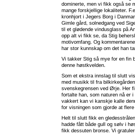
dominerte, men vi fikk også se m
mange forskjellige lokaliteter. F.
kronhjort i Jegers Borg i Danmark
Gimle gård, solnedgang ved Sigers
til et glødende vindusglass på A
opp alt vi fikk se, da Stig beher
motivomfang. Og kommentarene 
har stor kunnskap om det han tar
Vi takker Stig så mye for en fin 
denne høstkvelden.
Som et ekstra innslag til slutt vis
med musikk til fra bilkirkegården
svenskegrensen ved Ørje. Her fin
fortalte han, som naturen nå er i
vakkert kan vi kanskje kalle den
for visningen som gjorde at flere f
Helt til slutt fikk en gledesstrå
hadde fått både gull og sølv i hø
fikk dessuten bronse. Vi gratuler