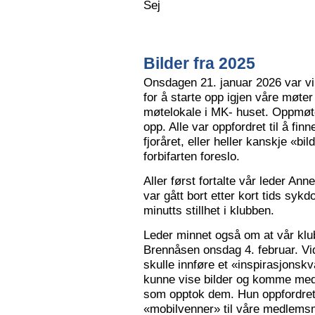
Sej
Bilder fra 2025
Onsdagen 21. januar 2026 var vi 
for å starte opp igjen våre møter
møtelokale i MK- huset. Oppmøte
opp. Alle var oppfordret til å finn
fjoråret, eller heller kanskje «bi
forbifarten foreslo.
Aller først fortalte vår leder A
var gått bort etter kort tids sy
minutts stillhet i klubben.
Leder minnet også om at vår klu
Brennåsen onsdag 4. februar. Vid
skulle innføre et «inspirasjons
kunne vise bilder og komme med 
som opptok dem. Hun oppfordret
«mobilvenner» til våre medlemsm