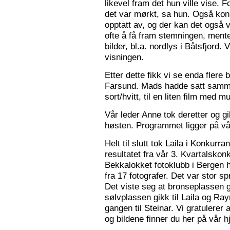
likevel fram det hun ville vise. 
det var mørkt, sa hun. Også konse
opptatt av, og der kan det også v
ofte å få fram stemningen, mente
bilder, bl.a. nordlys i Båtsfjord.
visningen.
Etter dette fikk vi se enda flere b
Farsund. Mads hadde satt sammen
sort/hvitt, til en liten film med mu
Vår leder Anne tok deretter og 
høsten. Programmet ligger på v
Helt til slutt tok Laila i Konkurr
resultatet fra vår 3. Kvartalsko
Bekkalokket fotoklubb i Bergen h
fra 17 fotografer. Det var stor sp
Det viste seg at bronseplassen gi
sølvplassen gikk til Laila og Ra
gangen til Steinar. Vi gratulerer 
og bildene finner du her på vår 