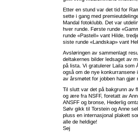
Etter en stund var det tid for Ra
sette i gang med premieutdelinge
Mandal fotoklubb. Det var utdeli
hver runde. Første runde «Gamm
runde «Pastell» vant Hilde, tred
siste runde «Landskap» vant Hele
Avsløringen av sammenlagt resul
deltakernes bilder ledsaget av m
på lista. Vi gratulerer Laila som
også om de nye konkurransene i
av årsmøtet for jobben han gjør
Til slutt var det på bakgrunn av fl
og ære fra NSFF, foretatt av Ann
ANSFF og bronse, Hederlig omtale
Sølv gikk til Torstein og Anne se
pluss en internasjonal plakett som
alle de heldige!
Sej