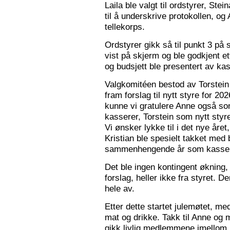
Laila ble valgt til ordstyrer, Stei
til å underskrive protokollen, o
tellekorps.
Ordstyrer gikk så til punkt 3 på
vist på skjerm og ble godkjent et
og budsjett ble presentert av kas
Valgkomitéen bestod av Torstein 
fram forslag til nytt styre for 2
kunne vi gratulere Anne også s
kasserer, Torstein som nytt sty
Vi ønsker lykke til i det nye åre
Kristian ble spesielt takket med 
sammenhengende år som kasser
Det ble ingen kontingent økning,
forslag, heller ikke fra styret. 
hele av.
Etter dette startet julemøtet, m
mat og drikke. Takk til Anne og 
gikk livlig medlemmene imellom, o