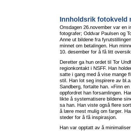
Innholdsrik fotokveld 
Onsdagen 26.november var en in
fotografer; Oddvar Paulsen og To
Anne ut bildene fra fyrutstillinge
minnet om betalingen. Hun minne
10. desember for å få litt oversik
Deretter ga hun ordet til Tor Un
regionkontakt i NSFF. Han holder t
satte i gang med å vise mange flot
stil. Han lot seg inspirere av bl
Sandberg, fortalte han. «Finn en
oppfordret han forsamlingen. Han
likte å systematisere bildene sin
sa han. Han viste også flere sort
å lære mest mulig om farger. Han l
steder for å få inspirasjon.
Han var opptatt av å minimalise