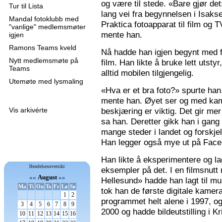
og være til stede. «Bare gjør de
Tur til Lista
lang vei fra begynnelsen i Isaks
Mandal fotoklubb med
Praktica fotoapparat til film og 
"vanlige" medlemsmøter
mente han.
igjen
Ramons Teams kveld
Nå hadde han igjen begynt med f
Nytt medlemsmøte på
film. Han likte å bruke lett utsty
Teams
alltid mobilen tilgjengelig.
Utemøte med lysmaling
«Hva er et bra foto?» spurte han
mente han. Øyet ser og med kame
Vis arkivérte
beskjæring er viktig. Det gir mer 
sa han. Deretter gikk han i gang
mange steder i landet og forskjel
Han legger også mye ut på Faceb
Han likte å eksperimentere og la
Hendelsesoversikt
eksempler på det. I en filmsnutt
««
August
»»
Hellesund» hadde han lagt til mu
Ma
Ti
On
To
Fr
Lø
Sø
tok han de første digitale kamer
1
2
programmet helt alene i 1997, 
3
4
5
6
7
8
9
2000 og hadde bildeutstilling i K
10
11
12
13
14
15
16