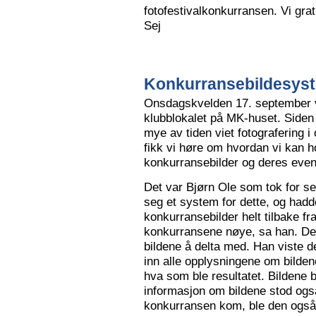
fotofestivalkonkurransen. Vi grat
Sej
Konkurransebildesyste
Onsdagskvelden 17. september va
klubblokalet på MK-huset. Siden 
mye av tiden viet fotografering i
fikk vi høre om hvordan vi kan h
konkurransebilder og deres even
Det var Bjørn Ole som tok for s
seg et system for dette, og hadd
konkurransebilder helt tilbake fr
konkurransene nøye, sa han. Det v
bildene å delta med. Han viste de
inn alle opplysningene om bilden
hva som ble resultatet. Bildene bl
informasjon om bildene stod også
konkurransen kom, ble den også l