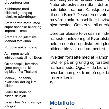
presenterer seg
Naturfotofestivalen i Ski – det e
Klubbmøte med
naturbilder, sa hun. Kanskje en 
bilderedigering og
til oss i Buen? Dessuten nevnte 
tekniske utfordringer
ha våre konkurransebilder i avisa
Årets første møte, med
hjemmeside. Ønsket vil bil ette
supre spanske bilder og
impresjonisme
Deretter plasserte vi oss i mindr
Årsmøte og julemøte i
fra siste innlevering til Kvartals
Mandal fotoklubb
hele presentert og diskutert i pl
Portfolio nok en gang
bildene ble vist og kommentert.
Åpningen av vår
Kvelden fortsatte med at Ramon 
jubileumsutstilling i Buen
rawfiler på en grundig og forståe
Orrhanespill, hvordan
fra hans side. Også Hilde bidro 
tjene penger til klubben,
og bilder fra Thailand
hvordan hun gikk fram på eget bi
lærerik kveld.
Malawi, Tanzania,
Kvartalsbilder og NM
Sej
bilder
Bilder fra India og
bildediskusjon
Mobilfoto
Besøk hos Mandals nye
fotograf