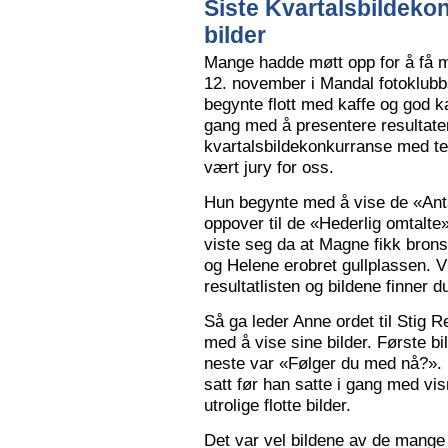
Siste Kvartalsbildeko
bilder
Mange hadde møtt opp for å få m
12. november i Mandal fotoklubbs
begynte flott med kaffe og god k
gang med å presentere resultaten
kvartalsbildekonkurranse med 
vært jury for oss.
Hun begynte med å vise de «Anta
oppover til de «Hederlig omtalte» 
viste seg da at Magne fikk bron
og Helene erobret gullplassen. V
resultatlisten og bildene finner 
Så ga leder Anne ordet til Stig 
med å vise sine bilder. Første b
neste var «Følger du med nå?».
satt før han satte i gang med vi
utrolige flotte bilder.
Det var vel bildene av de mange 