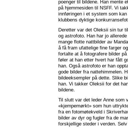
poenger til bildene. Han mente e
på hjemmesiden til NSFF. Vi tak
innføringen i et system som kan
klubbens dyktige konkurransefot
Deretter var det Oleksii sin tur ti
og astrofoto. Han har jo allered
mange flotte nattbilder av Mandal 
å få fram ufattelige fine farger og
fortalte at å fotografere bilder 
føler at han etter hvert har fått g
han. Også astrofoto er han opptat
gode bilder fra nattehimmelen. 
bildeeksempler på dette. Slike b
han. Vi takker Oleksii for det ha
bildene.
Til slutt var det leder Anne som v
«kjempemørkt» som hun uttrykte 
fra en fotomøtekveld i Skriverha
bilder av dyr og fugler fra de ma
forskjellige steder i verden. Sel