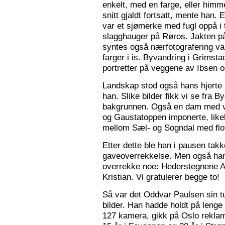
enkelt, med en farge, eller himme
snitt gjaldt fortsatt, mente han. 
var et sjømerke med fugl oppå i 
slagghauger på Røros. Jakten på 
syntes også nærfotografering var
farger i is. Byvandring i Grimst
portretter på veggene av Ibsen 
Landskap stod også hans hjerte n
han. Slike bilder fikk vi se fra 
bakgrunnen. Også en dam med va
og Gaustatoppen imponerte, like
mellom Sæl- og Sogndal med flot
Etter dette ble han i pausen tak
gaveoverrekkelse. Men også ha
overrekke noe: Hederstegnene A
Kristian. Vi gratulerer begge to!
Så var det Oddvar Paulsen sin tur
bilder. Han hadde holdt på leng
127 kamera, gikk på Oslo reklam