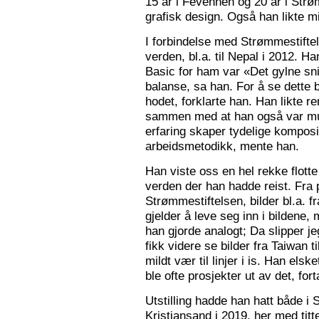
15 år i Fevennen og 20 år i Strø
grafisk design. Også han likte mi
I forbindelse med Strømmestiftel
verden, bl.a. til Nepal i 2012. 
Basic for ham var «Det gylne snitt
balanse, sa han. For å se dette b
hodet, forklarte han. Han likte re
sammen med at han også var mus
erfaring skaper tydelige kompos
arbeidsmetodikk, mente han.
Han viste oss en hel rekke flotte
verden der han hadde reist. Fra p
Strømmestiftelsen, bilder bl.a. f
gjelder å leve seg inn i bildene,
han gjorde analogt; Da slipper j
fikk videre se bilder fra Taiwan t
mildt vær til linjer i is. Han elsk
ble ofte prosjekter ut av det, fort
Utstilling hadde han hatt både i 
Kristiansand i 2019, her med tit