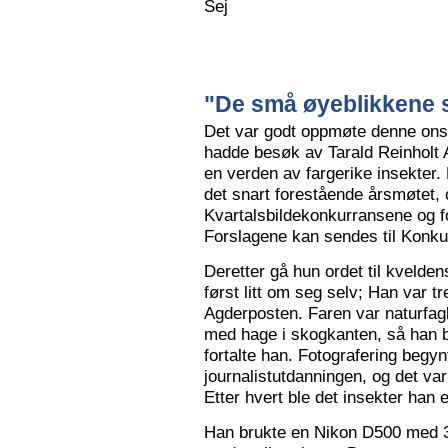
Sej
"De små øyeblikkene s
Det var godt oppmøte denne ons
hadde besøk av Tarald Reinholt 
en verden av fargerike insekter.
det snart forestående årsmøtet, o
Kvartalsbildekonkurransene og f
Forslagene kan sendes til Konku
Deretter gå hun ordet til kvelden
først litt om seg selv; Han var tr
Agderposten. Faren var naturfa
med hage i skogkanten, så han ble
fortalte han. Fotografering begy
journalistutdanningen, og det var
Etter hvert ble det insekter han e
Han brukte en Nikon D500 med 3