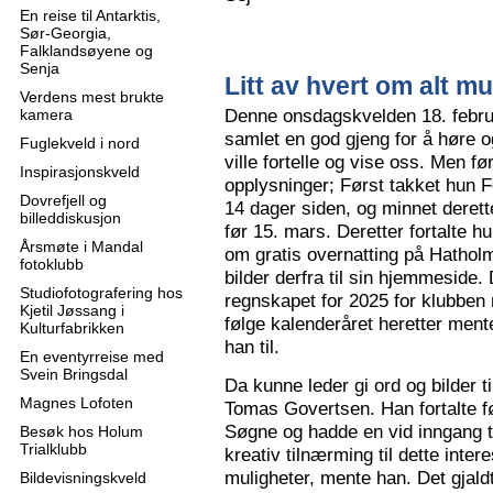
En reise til Antarktis,
Sør-Georgia,
Falklandsøyene og
Senja
Litt av hvert om alt mu
Verdens mest brukte
Denne onsdagskvelden 18. februa
kamera
samlet en god gjeng for å høre
Fuglekveld i nord
ville fortelle og vise oss. Men 
Inspirasjonskveld
opplysninger; Først takket hun F
Dovrefjell og
14 dager siden, og minnet derette
billeddiskusjon
før 15. mars. Deretter fortalte hu
Årsmøte i Mandal
om gratis overnatting på Hatholm
fotoklubb
bilder derfra til sin hjemmeside.
Studiofotografering hos
regnskapet for 2025 for klubben
Kjetil Jøssang i
følge kalenderåret heretter ment
Kulturfabrikken
han til.
En eventyrreise med
Svein Bringsdal
Da kunne leder gi ord og bilder t
Magnes Lofoten
Tomas Govertsen. Han fortalte fø
Søgne og hadde en vid inngang til
Besøk hos Holum
Trialklubb
kreativ tilnærming til dette inter
muligheter, mente han. Det gjaldt
Bildevisningskveld