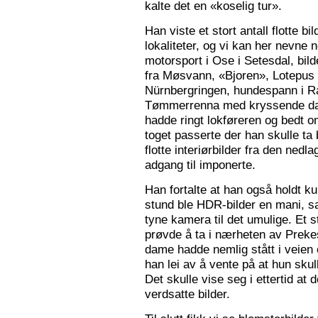
kalte det en «koselig tur».
Han viste et stort antall flotte bi
lokaliteter, og vi kan her nevne
motorsport i Ose i Setesdal, bilde
fra Møsvann, «Bjoren», Lotepus p
Nürnbergringen, hundespann i Ra
Tømmerrenna med kryssende damp
hadde ringt lokføreren og bedt 
toget passerte der han skulle ta 
flotte interiørbilder fra den nedl
adgang til imponerte.
Han fortalte at han også holdt ku
stund ble HDR-bilder en mani, sa
tyne kamera til det umulige. Et 
prøvde å ta i nærheten av Prekes
dame hadde nemlig stått i veien o
han lei av å vente på at hun skulle
Det skulle vise seg i ettertid at 
verdsatte bilder.