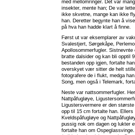
med mellomringer. Det var mange
insekter, mente han; De var lette 
ikke skvetne, mange kan ikke fly
han. Deretter begynte han å vis
på hva han hadde klart å finne.
Først ut var eksemplarer av vak
Svalestjert, Sørgekåpe, Perlem
Apollosommerfugler. Sistnevnte e
bratte dalsider og kan bli opptil
bestanden opp igjen, fortalte han. 
overskyet vær sitter de helt still
fotografere de i flukt, medga han
Song, men også i Telemark, forta
Neste var nattsommerfugler. Her 
Nattpåfugløye, Ligustersommer
Ligustersvermere er den største
opp til 15 cm fortalte han. Eller
Kveldspåfugløye og Nattpåfugløye
pussig nok om dagen og lukter ett
fortalte han om Ospeglassvinge.