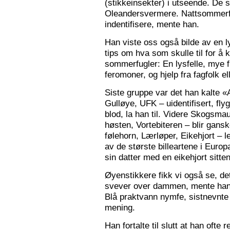
(stikkeinsekter) i utseende. De s
Oleandersvermere. Nattsommerfu
indentifisere, mente han.
Han viste oss også bilde av en l
tips om hva som skulle til for 
sommerfugler: En lysfelle, mye f
feromoner, og hjelp fra fagfolk el
Siste gruppe var det han kalte «
Gulløye, UFK – uidentifisert, fl
blod, la han til. Videre Skogsma
høsten, Vortebiteren – blir gansk
følehorn, Lærløper, Eikehjort – l
av de største billeartene i Euro
sin datter med en eikehjort sitt
Øyenstikkere fikk vi også se, de
svever over dammen, mente han.
Blå praktvann nymfe, sistnevnte 
mening.
Han fortalte til slutt at han ofte 