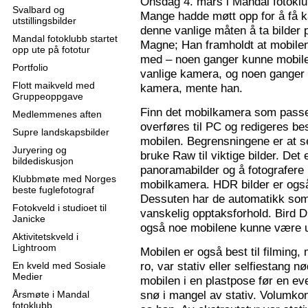
Onsdag 4. mars i Mandal fotoklu
Svalbard og
Mange hadde møtt opp for å få k
utstillingsbilder
denne vanlige måten å ta bilder p
Mandal fotoklubb startet
Magne; Han framholdt at mobilen
opp ute på fototur
med – noen ganger kunne mobilen
Portfolio
vanlige kamera, og noen ganger 
Flott maikveld med
kamera, mente han.
Gruppeoppgave
Finn det mobilkamera som passer
Medlemmenes aften
overføres til PC og redigeres bes
Supre landskapsbilder
mobilen. Begrensningene er at se
Juryering og
bruke Raw til viktige bilder. Det
bildediskusjon
panoramabilder og å fotografere
Klubbmøte med Norges
mobilkamera. HDR bilder er ogs
beste fuglefotograf
Dessuten har de automatikk som 
Fotokveld i studioet til
vanskelig opptaksforhold. Bird D
Janicke
også noe mobilene kunne være u
Aktivitetskveld i
Lightroom
Mobilen er også best til filming,
ro, var stativ eller selfiestang nø
En kveld med Sosiale
Medier
mobilen i en plastpose før en eve
snø i mangel av stativ. Volumkon
Årsmøte i Mandal
fotoklubb