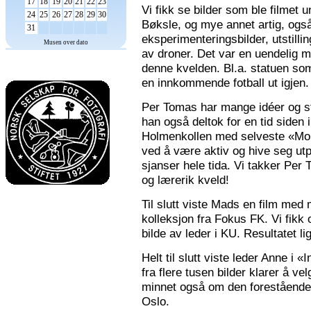
17
18
19
20
21
22
23
Vi fikk se bilder som ble filmet
24
25
26
27
28
29
30
Bøksle, og mye annet artig, også 
31
eksperimenteringsbilder, utstilli
Musen over dato
av droner. Det var en uendelig m
denne kvelden. Bl.a. statuen som 
en innkommende fotball ut igjen.
Per Tomas har mange idéer og stor
han også deltok for en tid siden 
Holmenkollen med selveste «Mona
ved å være aktiv og hive seg utp
sjanser hele tida. Vi takker Per
og lærerik kveld!
Til slutt viste Mads en film med m
kolleksjon fra Fokus FK. Vi fikk
bilde av leder i KU. Resultatet l
Helt til slutt viste leder Anne i
fra flere tusen bilder klarer å v
minnet også om den forestående n
Oslo.