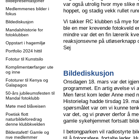
bildepresentasjoner
var også utrolig hvor mye slike m
Medlemmenes bilder i
hoppet, og stadig vekk rullet run
fokus
Vi takker RC klubben så mye for
Bildediskusjon
ble en mer krevende fotokveld e
Mandalshistorie for
mindre var det en fin lærerik kve
fotoklubben
reaksjonsevne på utløserknapp 
Oppstart i hagemiljø
Sej
Portfolio 2024 hittil
Fototur til Kunstsilo
Komplimentærfarger ute
Bildediskusjon
og inne
Fototurer til Kenya og
Onsdagen 18. mars var det igjen
Galapagos
programmet. En artig øvelse vi all
50-års jubileumsfesten til
Men først kom leder Anne med n
Mandal fotoklubb
Historielag hadde tirsdag 19. ma
Møte med blåveisen
spørsmålet var om vi kunne tenk
var det, og vi prøver derfor å me
Poetisk flott
naturbildeforedrag
gamle sykehjemmet fortsatt bild
denne klubbkvelden
I betongparken vil radiostyrte bil
Bildestafett! Gamle og
nye medlemmer
til å fotografere, fortalte leder.