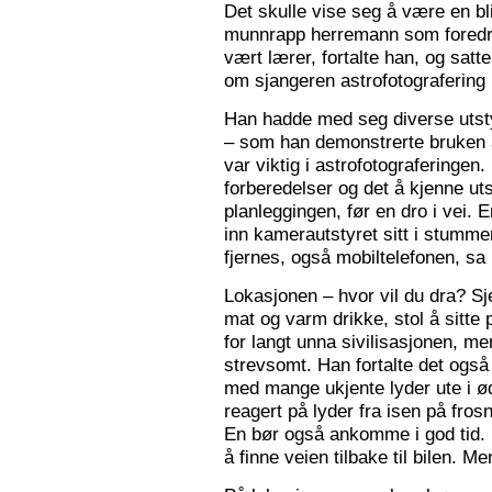
Det skulle vise seg å være en bl
munnrapp herremann som foredro
vært lærer, fortalte han, og satt
om sjangeren astrofotografering 
Han hadde med seg diverse utsty
– som han demonstrerte bruken a
var viktig i astrofotograferingen
forberedelser og det å kjenne utst
planleggingen, før en dro i vei. 
inn kamerautstyret sitt i stumm
fjernes, også mobiltelefonen, sa
Lokasjonen – hvor vil du dra? S
mat og varm drikke, stol å sitte 
for langt unna sivilisasjonen, me
strevsomt. Han fortalte det ogs
med mange ukjente lyder ute i 
reagert på lyder fra isen på fros
En bør også ankomme i god tid.
å finne veien tilbake til bilen. Men