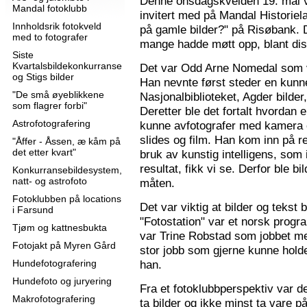
Denne onsdagskvelden 19. mai 
Mandal fotoklubb
invitert med på Mandal Historie
Innholdsrik fotokveld
på gamle bilder?" på Risøbank. D
med to fotografer
mange hadde møtt opp, blant diss
Siste
Kvartalsbildekonkurranse
Det var Odd Arne Nomedal som v
og Stigs bilder
Han nevnte først steder en kunne
"De små øyeblikkene
Nasjonalbiblioteket, Agder bilder
som flagrer forbi"
Deretter ble det fortalt hvordan 
Astrofotografering
kunne avfotografer med kamera e
slides og film. Han kom inn på r
"Åffer - Åssen, æ kåm på
det etter kvart"
bruk av kunstig intelligens, som ik
resultat, fikk vi se. Derfor ble b
Konkurransebildesystem,
natt- og astrofoto
måten.
Fotoklubben på locations
Det var viktig at bilder og tekst
i Farsund
"Fotostation" var et norsk prog
Tjøm og kattnesbukta
var Trine Robstad som jobbet me
Fotojakt på Myren Gård
stor jobb som gjerne kunne holde
Hundefotografering
han.
Hundefoto og juryering
Fra et fotoklubbperspektiv var de
Makrofotografering
ta bilder og ikke minst ta vare på