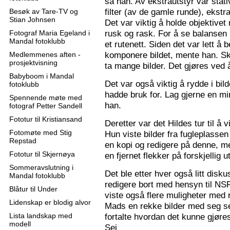
sa han. Av ekstrautstyr var stati
filter (av de gamle runde), ekstr
Besøk av Tare-TV og
Stian Johnsen
Det var viktig å holde objektive
rusk og rask. For å se balansen 
Fotograf Maria Egeland i
Mandal fotoklubb
et rutenett. Siden det var lett å
komponere bildet, mente han. S
Medlemmenes aften -
prosjektvisning
ta mange bilder. Det gjøres ved 
Babyboom i Mandal
Det var også viktig å rydde i bil
fotoklubb
hadde bruk for. Lag gjerne en mi
Spennende møte med
han.
fotograf Petter Sandell
Fototur til Kristiansand
Deretter var det Hildes tur til å 
Fotomøte med Stig
Hun viste bilder fra fugleplassen
Repstad
en kopi og redigere på denne, me
Fototur til Skjernøya
en fjernet flekker på forskjellig ut
Sommeravslutning i
Det ble etter hver også litt disk
Mandal fotoklubb
redigere bort med hensyn til N
Blåtur til Under
viste også flere muligheter med re
Lidenskap er blodig alvor
Mads en rekke bilder med seg sel
Lista landskap med
fortalte hvordan det kunne gjøre
modell
Sej