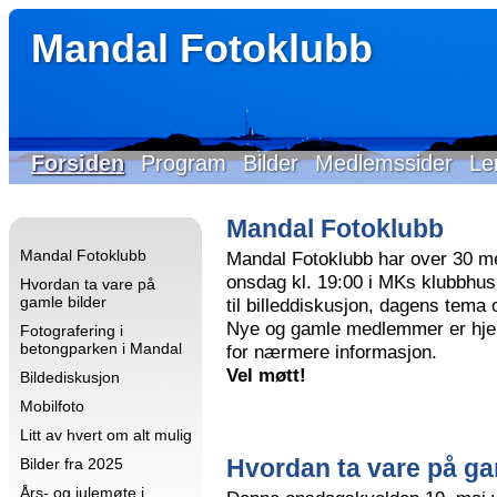
Mandal Fotoklubb
Forsiden
Program
Bilder
Medlemssider
Le
Mandal Fotoklubb
Mandal Fotoklubb
Mandal Fotoklubb har over 30 m
onsdag kl. 19:00 i MKs klubbhus 
Hvordan ta vare på
gamle bilder
til billeddiskusjon, dagens tema
Nye og gamle medlemmer er hjer
Fotografering i
betongparken i Mandal
for nærmere informasjon.
Vel møtt!
Bildediskusjon
Mobilfoto
Litt av hvert om alt mulig
Hvordan ta vare på ga
Bilder fra 2025
Års- og julemøte i