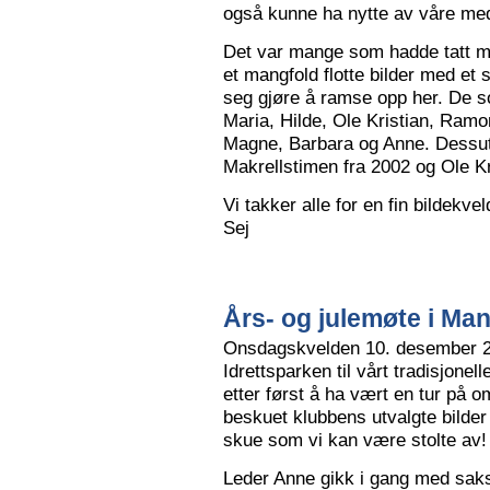
også kunne ha nytte av våre me
Det var mange som hadde tatt me
et mangfold flotte bilder med et
seg gjøre å ramse opp her. De so
Maria, Hilde, Ole Kristian, Ramo
Magne, Barbara og Anne. Dessut
Makrellstimen fra 2002 og Ole Kri
Vi takker alle for en fin bildekve
Sej
Års- og julemøte i Ma
Onsdagskvelden 10. desember 202
Idrettsparken til vårt tradisjonel
etter først å ha vært en tur på 
beskuet klubbens utvalgte bilder
skue som vi kan være stolte av!
Leder Anne gikk i gang med saksl