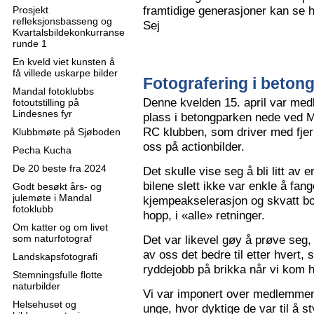
framtidige generasjoner kan se h
Prosjekt
refleksjonsbasseng og
Sej
Kvartalsbildekonkurranse
runde 1
En kveld viet kunsten å
få villede uskarpe bilder
Fotografering i beton
Mandal fotoklubbs
Denne kvelden 15. april var me
fotoutstilling på
Lindesnes fyr
plass i betongparken nede ved M
RC klubben, som driver med fjern
Klubbmøte på Sjøboden
oss på actionbilder.
Pecha Kucha
De 20 beste fra 2024
Det skulle vise seg å bli litt av 
bilene slett ikke var enkle å fa
Godt besøkt års- og
julemøte i Mandal
kjempeakselerasjon og skvatt bok
fotoklubb
hopp, i «alle» retninger.
Om katter og om livet
som naturfotograf
Det var likevel gøy å prøve seg, o
av oss det bedre til etter hvert,
Landskapsfotografi
ryddejobb på brikka når vi kom 
Stemningsfulle flotte
naturbilder
Vi var imponert over medlemme
Helsehuset og
unge, hvor dyktige de var til å s