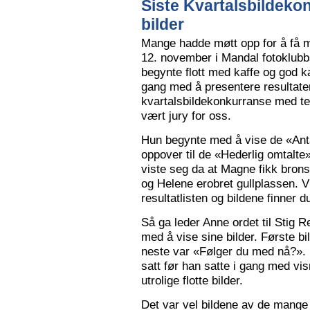
Siste Kvartalsbildeko
bilder
Mange hadde møtt opp for å få m
12. november i Mandal fotoklubbs
begynte flott med kaffe og god k
gang med å presentere resultaten
kvartalsbildekonkurranse med 
vært jury for oss.
Hun begynte med å vise de «Anta
oppover til de «Hederlig omtalte» 
viste seg da at Magne fikk bron
og Helene erobret gullplassen. V
resultatlisten og bildene finner 
Så ga leder Anne ordet til Stig 
med å vise sine bilder. Første b
neste var «Følger du med nå?».
satt før han satte i gang med vi
utrolige flotte bilder.
Det var vel bildene av de mange 