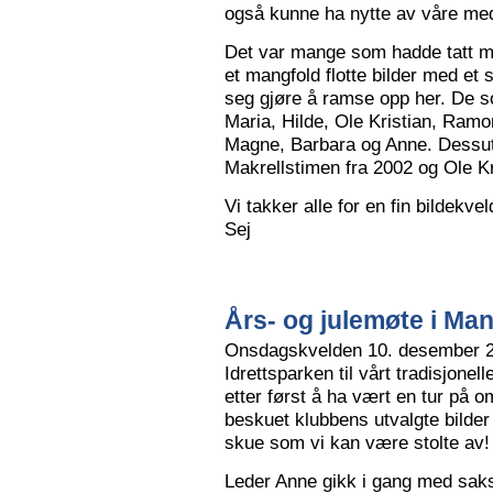
også kunne ha nytte av våre me
Det var mange som hadde tatt me
et mangfold flotte bilder med et
seg gjøre å ramse opp her. De so
Maria, Hilde, Ole Kristian, Ramo
Magne, Barbara og Anne. Dessut
Makrellstimen fra 2002 og Ole Kri
Vi takker alle for en fin bildekve
Sej
Års- og julemøte i Ma
Onsdagskvelden 10. desember 202
Idrettsparken til vårt tradisjonel
etter først å ha vært en tur på 
beskuet klubbens utvalgte bilder
skue som vi kan være stolte av!
Leder Anne gikk i gang med saksl