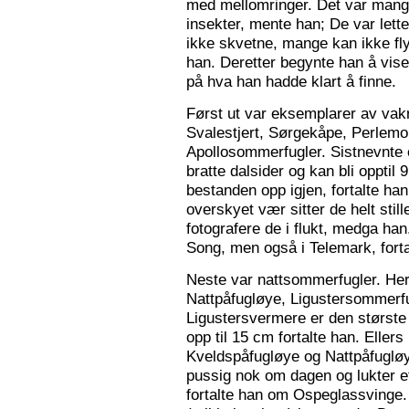
med mellomringer. Det var mange
insekter, mente han; De var lette 
ikke skvetne, mange kan ikke fly
han. Deretter begynte han å vis
på hva han hadde klart å finne.
Først ut var eksemplarer av vak
Svalestjert, Sørgekåpe, Perlem
Apollosommerfugler. Sistnevnte e
bratte dalsider og kan bli opptil
bestanden opp igjen, fortalte han. 
overskyet vær sitter de helt still
fotografere de i flukt, medga han
Song, men også i Telemark, forta
Neste var nattsommerfugler. Her 
Nattpåfugløye, Ligustersommer
Ligustersvermere er den største
opp til 15 cm fortalte han. Eller
Kveldspåfugløye og Nattpåfugløye
pussig nok om dagen og lukter ett
fortalte han om Ospeglassvinge.