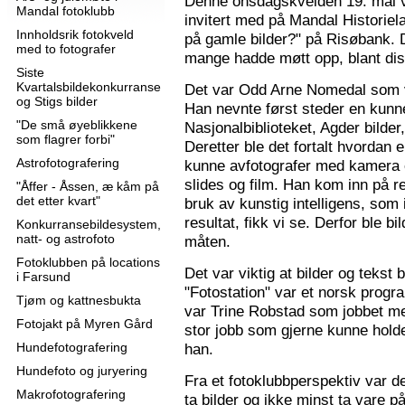
Denne onsdagskvelden 19. mai 
Mandal fotoklubb
invitert med på Mandal Historie
Innholdsrik fotokveld
på gamle bilder?" på Risøbank. D
med to fotografer
mange hadde møtt opp, blant diss
Siste
Kvartalsbildekonkurranse
Det var Odd Arne Nomedal som v
og Stigs bilder
Han nevnte først steder en kunne
"De små øyeblikkene
Nasjonalbiblioteket, Agder bilder
som flagrer forbi"
Deretter ble det fortalt hvordan 
Astrofotografering
kunne avfotografer med kamera e
slides og film. Han kom inn på r
"Åffer - Åssen, æ kåm på
det etter kvart"
bruk av kunstig intelligens, som ik
resultat, fikk vi se. Derfor ble b
Konkurransebildesystem,
natt- og astrofoto
måten.
Fotoklubben på locations
Det var viktig at bilder og tekst
i Farsund
"Fotostation" var et norsk prog
Tjøm og kattnesbukta
var Trine Robstad som jobbet me
Fotojakt på Myren Gård
stor jobb som gjerne kunne holde
Hundefotografering
han.
Hundefoto og juryering
Fra et fotoklubbperspektiv var de
Makrofotografering
ta bilder og ikke minst ta vare på