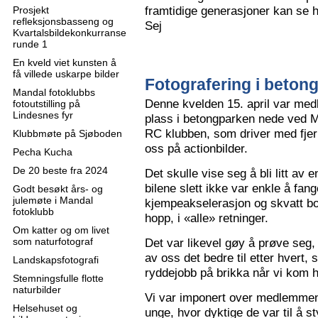
framtidige generasjoner kan se h
Prosjekt
refleksjonsbasseng og
Sej
Kvartalsbildekonkurranse
runde 1
En kveld viet kunsten å
få villede uskarpe bilder
Fotografering i beton
Mandal fotoklubbs
Denne kvelden 15. april var me
fotoutstilling på
Lindesnes fyr
plass i betongparken nede ved M
RC klubben, som driver med fjern
Klubbmøte på Sjøboden
oss på actionbilder.
Pecha Kucha
De 20 beste fra 2024
Det skulle vise seg å bli litt av 
bilene slett ikke var enkle å fa
Godt besøkt års- og
julemøte i Mandal
kjempeakselerasjon og skvatt bok
fotoklubb
hopp, i «alle» retninger.
Om katter og om livet
som naturfotograf
Det var likevel gøy å prøve seg, o
av oss det bedre til etter hvert,
Landskapsfotografi
ryddejobb på brikka når vi kom 
Stemningsfulle flotte
naturbilder
Vi var imponert over medlemme
Helsehuset og
unge, hvor dyktige de var til å s