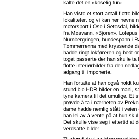
kalte det en «koselig tur».
Han viste et stort antall flotte bi
lokaliteter, og vi kan her nevne
motorsport i Ose i Setesdal, bilde
fra Møsvann, «Bjoren», Lotepus p
Nürnbergringen, hundespann i Ra
Tømmerrenna med kryssende damp
hadde ringt lokføreren og bedt 
toget passerte der han skulle ta 
flotte interiørbilder fra den nedl
adgang til imponerte.
Han fortalte at han også holdt ku
stund ble HDR-bilder en mani, sa
tyne kamera til det umulige. Et 
prøvde å ta i nærheten av Prekes
dame hadde nemlig stått i veien o
han lei av å vente på at hun skulle
Det skulle vise seg i ettertid at 
verdsatte bilder.