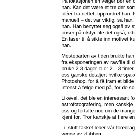
På lokasjonen en velger bør en 
han. Kan det være et tre der som
idéer fra nettet, oppfordret han.
manuelt – det var viktig, sa han.
han. Han benyttet seg også av st
priser på utstyr ble det også, e
En laser til å sikte inn motivet k
han.
Mesteparten av tiden brukte han 
fra eksponeringen av rawfila til 
bruke 2-3 dager eller 2 – 3 timer
oss ganske detaljert hvilke spak
Photoshop, for å få fram et bil
intenst å følge med på, for de so
Likevel, det ble en interessant 
astrofotografering, men kanskje l
oss og fortalte noe om de mange f
kjent for. Tror kanskje at flere e
Til slutt takket leder vår foredr
vegne av klubben.