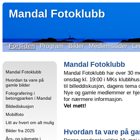
Mandal Fotoklubb
Forsiden
Program
Bilder
Medlemssider
Le
Mandal Fotoklubb
Mandal Fotoklubb
Mandal Fotoklubb har over 30 m
onsdag kl. 19:00 i MKs klubbhus 
Hvordan ta vare på
gamle bilder
til billeddiskusjon, dagens tema
Nye og gamle medlemmer er hjer
Fotografering i
betongparken i Mandal
for nærmere informasjon.
Vel møtt!
Bildediskusjon
Mobilfoto
Litt av hvert om alt mulig
Hvordan ta vare på ga
Bilder fra 2025
Års- og julemøte i