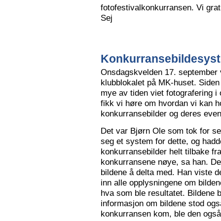
fotofestivalkonkurransen. Vi grat
Sej
Konkurransebildesyste
Onsdagskvelden 17. september va
klubblokalet på MK-huset. Siden 
mye av tiden viet fotografering i
fikk vi høre om hvordan vi kan h
konkurransebilder og deres even
Det var Bjørn Ole som tok for s
seg et system for dette, og hadd
konkurransebilder helt tilbake fr
konkurransene nøye, sa han. Det v
bildene å delta med. Han viste de
inn alle opplysningene om bilden
hva som ble resultatet. Bildene bl
informasjon om bildene stod også
konkurransen kom, ble den også l