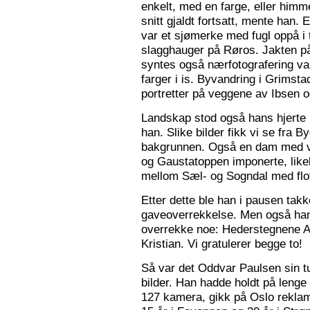
enkelt, med en farge, eller himme
snitt gjaldt fortsatt, mente han. 
var et sjømerke med fugl oppå i 
slagghauger på Røros. Jakten på 
syntes også nærfotografering var
farger i is. Byvandring i Grimst
portretter på veggene av Ibsen 
Landskap stod også hans hjerte n
han. Slike bilder fikk vi se fra 
bakgrunnen. Også en dam med va
og Gaustatoppen imponerte, like
mellom Sæl- og Sogndal med flot
Etter dette ble han i pausen tak
gaveoverrekkelse. Men også ha
overrekke noe: Hederstegnene A
Kristian. Vi gratulerer begge to!
Så var det Oddvar Paulsen sin tur
bilder. Han hadde holdt på leng
127 kamera, gikk på Oslo reklam