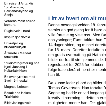
En reise til Antarktis,
Sør-Georgia,
Falklandsøyene og
Senja
Litt av hvert om alt mu
Verdens mest brukte
Denne onsdagskvelden 18. februa
kamera
samlet en god gjeng for å høre
Fuglekveld i nord
ville fortelle og vise oss. Men 
Inspirasjonskveld
opplysninger; Først takket hun F
Dovrefjell og
14 dager siden, og minnet derette
billeddiskusjon
før 15. mars. Deretter fortalte hu
Årsmøte i Mandal
om gratis overnatting på Hatholm
fotoklubb
bilder derfra til sin hjemmeside.
Studiofotografering hos
regnskapet for 2025 for klubben
Kjetil Jøssang i
følge kalenderåret heretter ment
Kulturfabrikken
han til.
En eventyrreise med
Svein Bringsdal
Da kunne leder gi ord og bilder t
Magnes Lofoten
Tomas Govertsen. Han fortalte fø
Søgne og hadde en vid inngang til
Besøk hos Holum
Trialklubb
kreativ tilnærming til dette inter
muligheter, mente han. Det gjaldt
Bildevisningskveld