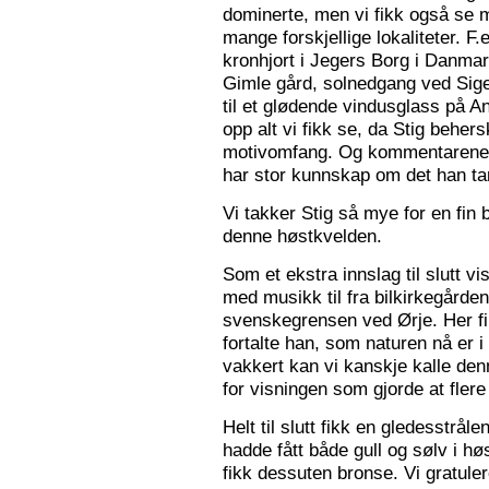
dominerte, men vi fikk også se m
mange forskjellige lokaliteter. F.
kronhjort i Jegers Borg i Danmark
Gimle gård, solnedgang ved Sigers
til et glødende vindusglass på A
opp alt vi fikk se, da Stig beher
motivomfang. Og kommentarene 
har stor kunnskap om det han tar
Vi takker Stig så mye for en fin 
denne høstkvelden.
Som et ekstra innslag til slutt vis
med musikk til fra bilkirkegården
svenskegrensen ved Ørje. Her fin
fortalte han, som naturen nå er i
vakkert kan vi kanskje kalle den
for visningen som gjorde at flere f
Helt til slutt fikk en gledesstrå
hadde fått både gull og sølv i hø
fikk dessuten bronse. Vi gratuler