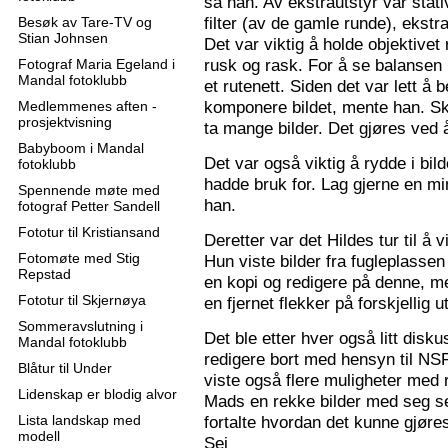
sa han. Av ekstrautstyr var stati
filter (av de gamle runde), ekstr
Besøk av Tare-TV og
Stian Johnsen
Det var viktig å holde objektive
rusk og rask. For å se balansen 
Fotograf Maria Egeland i
Mandal fotoklubb
et rutenett. Siden det var lett å
komponere bildet, mente han. S
Medlemmenes aften -
prosjektvisning
ta mange bilder. Det gjøres ved 
Babyboom i Mandal
Det var også viktig å rydde i bil
fotoklubb
hadde bruk for. Lag gjerne en mi
Spennende møte med
han.
fotograf Petter Sandell
Fototur til Kristiansand
Deretter var det Hildes tur til å 
Fotomøte med Stig
Hun viste bilder fra fugleplassen
Repstad
en kopi og redigere på denne, me
Fototur til Skjernøya
en fjernet flekker på forskjellig ut
Sommeravslutning i
Det ble etter hver også litt disk
Mandal fotoklubb
redigere bort med hensyn til N
Blåtur til Under
viste også flere muligheter med re
Lidenskap er blodig alvor
Mads en rekke bilder med seg sel
Lista landskap med
fortalte hvordan det kunne gjøre
modell
Sej