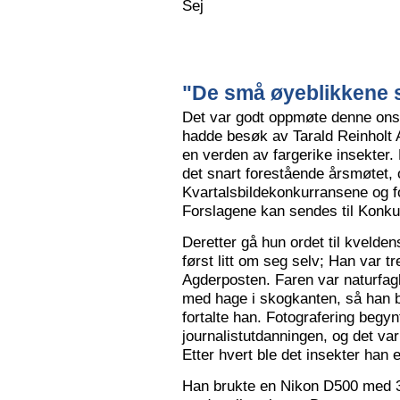
Sej
"De små øyeblikkene s
Det var godt oppmøte denne ons
hadde besøk av Tarald Reinholt 
en verden av fargerike insekter.
det snart forestående årsmøtet, o
Kvartalsbildekonkurransene og f
Forslagene kan sendes til Konku
Deretter gå hun ordet til kvelden
først litt om seg selv; Han var tr
Agderposten. Faren var naturfa
med hage i skogkanten, så han ble
fortalte han. Fotografering begy
journalistutdanningen, og det var
Etter hvert ble det insekter han e
Han brukte en Nikon D500 med 3