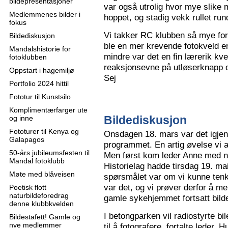
bildepresentasjoner
var også utrolig hvor mye slike m
Medlemmenes bilder i
hoppet, og stadig vekk rullet run
fokus
Vi takker RC klubben så mye for
Bildediskusjon
ble en mer krevende fotokveld e
Mandalshistorie for
mindre var det en fin lærerik kve
fotoklubben
reaksjonsevne på utløserknapp 
Oppstart i hagemiljø
Sej
Portfolio 2024 hittil
Fototur til Kunstsilo
Komplimentærfarger ute
Bildediskusjon
og inne
Fototurer til Kenya og
Onsdagen 18. mars var det igjen
Galapagos
programmet. En artig øvelse vi all
50-års jubileumsfesten til
Men først kom leder Anne med n
Mandal fotoklubb
Historielag hadde tirsdag 19. ma
Møte med blåveisen
spørsmålet var om vi kunne tenk
var det, og vi prøver derfor å me
Poetisk flott
naturbildeforedrag
gamle sykehjemmet fortsatt bild
denne klubbkvelden
I betongparken vil radiostyrte bil
Bildestafett! Gamle og
nye medlemmer
til å fotografere, fortalte leder.