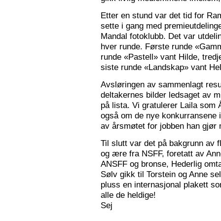
Etter en stund var det tid for Ra
sette i gang med premieutdelinge
Mandal fotoklubb. Det var utdeli
hver runde. Første runde «Gamm
runde «Pastell» vant Hilde, tred
siste runde «Landskap» vant Hele
Avsløringen av sammenlagt resul
deltakernes bilder ledsaget av m
på lista. Vi gratulerer Laila som
også om de nye konkurransene i
av årsmøtet for jobben han gjør
Til slutt var det på bakgrunn av fl
og ære fra NSFF, foretatt av Ann
ANSFF og bronse, Hederlig omtale
Sølv gikk til Torstein og Anne se
pluss en internasjonal plakett som
alle de heldige!
Sej