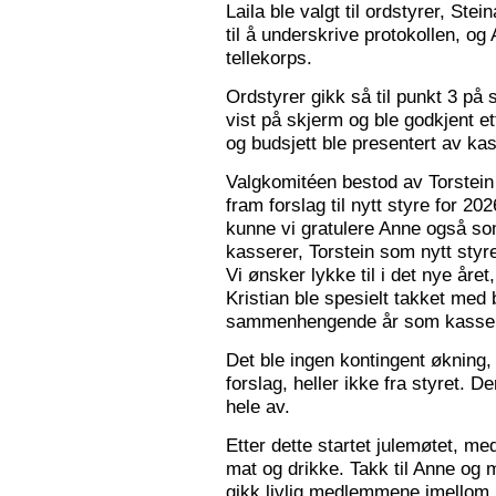
Laila ble valgt til ordstyrer, Stei
til å underskrive protokollen, o
tellekorps.
Ordstyrer gikk så til punkt 3 på
vist på skjerm og ble godkjent et
og budsjett ble presentert av kas
Valgkomitéen bestod av Torstein 
fram forslag til nytt styre for 2
kunne vi gratulere Anne også s
kasserer, Torstein som nytt sty
Vi ønsker lykke til i det nye åre
Kristian ble spesielt takket med 
sammenhengende år som kasser
Det ble ingen kontingent økning,
forslag, heller ikke fra styret. 
hele av.
Etter dette startet julemøtet, m
mat og drikke. Takk til Anne og 
gikk livlig medlemmene imellom, o