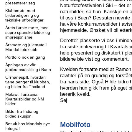
presenterer seg
Naturfotofestivalen i Ski – det e
Klubbmøte med
naturbilder, sa hun. Kanskje en 
bilderedigering og
til oss i Buen? Dessuten nevnte 
tekniske utfordringer
ha våre konkurransebilder i avisa
Årets første møte, med
hjemmeside. Ønsket vil bil ette
supre spanske bilder og
impresjonisme
Deretter plasserte vi oss i mindr
Årsmøte og julemøte i
fra siste innlevering til Kvartals
Mandal fotoklubb
hele presentert og diskutert i pl
Portfolio nok en gang
bildene ble vist og kommentert.
Åpningen av vår
Kvelden fortsatte med at Ramon 
jubileumsutstilling i Buen
rawfiler på en grundig og forståe
Orrhanespill, hvordan
fra hans side. Også Hilde bidro 
tjene penger til klubben,
og bilder fra Thailand
hvordan hun gikk fram på eget bi
lærerik kveld.
Malawi, Tanzania,
Kvartalsbilder og NM
Sej
bilder
Bilder fra India og
bildediskusjon
Mobilfoto
Besøk hos Mandals nye
fotograf