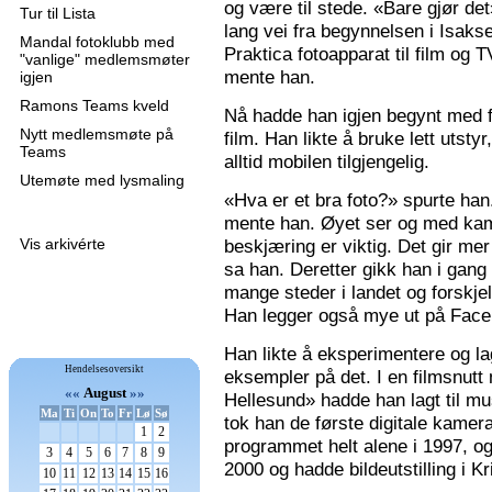
og være til stede. «Bare gjør de
Tur til Lista
lang vei fra begynnelsen i Isaks
Mandal fotoklubb med
Praktica fotoapparat til film og 
"vanlige" medlemsmøter
mente han.
igjen
Ramons Teams kveld
Nå hadde han igjen begynt med f
Nytt medlemsmøte på
film. Han likte å bruke lett utsty
Teams
alltid mobilen tilgjengelig.
Utemøte med lysmaling
«Hva er et bra foto?» spurte han
mente han. Øyet ser og med kame
Vis arkivérte
beskjæring er viktig. Det gir mer 
sa han. Deretter gikk han i gang
mange steder i landet og forskjel
Han legger også mye ut på Faceb
Han likte å eksperimentere og la
Hendelsesoversikt
eksempler på det. I en filmsnutt
««
August
»»
Hellesund» hadde han lagt til mu
Ma
Ti
On
To
Fr
Lø
Sø
tok han de første digitale kamer
1
2
programmet helt alene i 1997, 
3
4
5
6
7
8
9
2000 og hadde bildeutstilling i K
10
11
12
13
14
15
16