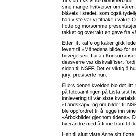
Til slutt fikk vi se blomsterbilde
sine mange hvitveiser om våren.
blåveis i stedet, som også tydelig
han viste var vi tilbake i vakre 
flotte og morsomme presentasjon
takket og overrakt en gave fra vå
Etter litt kaffe og kaker gikk le
levert til «Månedens bilde» for
bevegelse». Laila i Konkurranseut
dessverre var diskvalifisert ford
siden til NSFF. Det er viktig å h
jury, presiserte hun.
Ellers denne kvelden ble det litt
på fotosamlingen på Lista sist h
innlevering til vår siste kvarta
«Landskap», og om bilder til N
ble oppfordret til å legge inn sine
«Årbokbilder gjennom tidene». D
hverandre med å finne fram til d
Helt til slutt viste Anne sitt flott