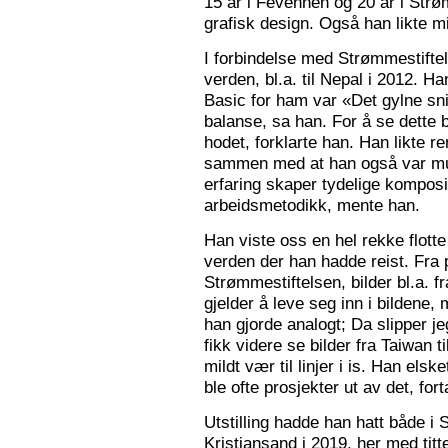
15 år i Fevennen og 20 år i Strø
grafisk design. Også han likte mi
I forbindelse med Strømmestiftel
verden, bl.a. til Nepal i 2012. 
Basic for ham var «Det gylne snitt
balanse, sa han. For å se dette b
hodet, forklarte han. Han likte re
sammen med at han også var mus
erfaring skaper tydelige kompos
arbeidsmetodikk, mente han.
Han viste oss en hel rekke flotte
verden der han hadde reist. Fra p
Strømmestiftelsen, bilder bl.a. f
gjelder å leve seg inn i bildene,
han gjorde analogt; Da slipper j
fikk videre se bilder fra Taiwan t
mildt vær til linjer i is. Han elsk
ble ofte prosjekter ut av det, fort
Utstilling hadde han hatt både i 
Kristiansand i 2019, her med tit