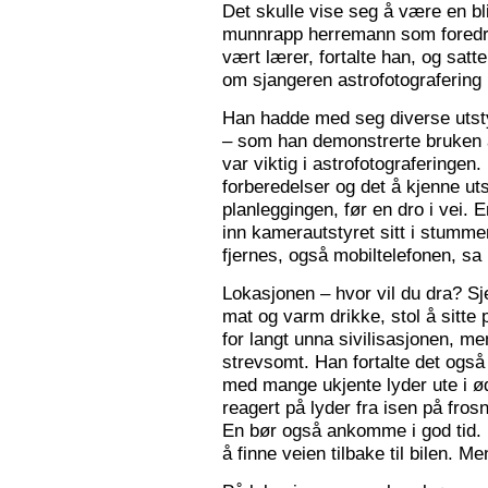
Det skulle vise seg å være en bl
munnrapp herremann som foredro
vært lærer, fortalte han, og satt
om sjangeren astrofotografering 
Han hadde med seg diverse utsty
– som han demonstrerte bruken a
var viktig i astrofotograferingen
forberedelser og det å kjenne utst
planleggingen, før en dro i vei. 
inn kamerautstyret sitt i stumm
fjernes, også mobiltelefonen, sa
Lokasjonen – hvor vil du dra? S
mat og varm drikke, stol å sitte 
for langt unna sivilisasjonen, me
strevsomt. Han fortalte det ogs
med mange ukjente lyder ute i 
reagert på lyder fra isen på fros
En bør også ankomme i god tid.
å finne veien tilbake til bilen. Men