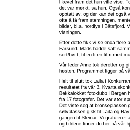
likevel fram det hun ville vise. 
det var mørkt, sa hun. Også konse
opptatt av, og der kan det også v
ofte å få fram stemningen, mente
bilder, bl.a. nordlys i Båtsfjord.
visningen.
Etter dette fikk vi se enda flere b
Farsund. Mads hadde satt sammen
sort/hvitt, til en liten film med mu
Vår leder Anne tok deretter og 
høsten. Programmet ligger på v
Helt til slutt tok Laila i Konkurr
resultatet fra vår 3. Kvartalsko
Bekkalokket fotoklubb i Bergen h
fra 17 fotografer. Det var stor sp
Det viste seg at bronseplassen gi
sølvplassen gikk til Laila og Ra
gangen til Steinar. Vi gratulerer 
og bildene finner du her på vår 