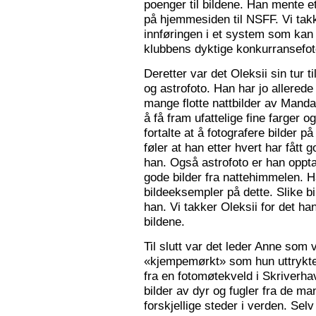
poenger til bildene. Han mente e
på hjemmesiden til NSFF. Vi tak
innføringen i et system som kan
klubbens dyktige konkurransefot
Deretter var det Oleksii sin tur ti
og astrofoto. Han har jo allered
mange flotte nattbilder av Mandal 
å få fram ufattelige fine farger og
fortalte at å fotografere bilder 
føler at han etter hvert har fått g
han. Også astrofoto er han opptat
gode bilder fra nattehimmelen. 
bildeeksempler på dette. Slike b
han. Vi takker Oleksii for det ha
bildene.
Til slutt var det leder Anne som v
«kjempemørkt» som hun uttrykte 
fra en fotomøtekveld i Skriverha
bilder av dyr og fugler fra de ma
forskjellige steder i verden. Sel