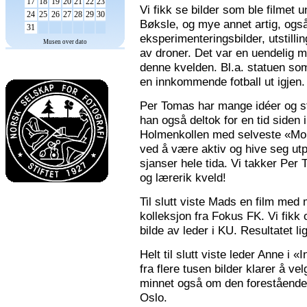
17
18
19
20
21
22
23
Vi fikk se bilder som ble filmet
24
25
26
27
28
29
30
Bøksle, og mye annet artig, også 
31
eksperimenteringsbilder, utstilli
Musen over dato
av droner. Det var en uendelig m
denne kvelden. Bl.a. statuen som 
en innkommende fotball ut igjen.
Per Tomas har mange idéer og stor
han også deltok for en tid siden 
Holmenkollen med selveste «Mona
ved å være aktiv og hive seg utp
sjanser hele tida. Vi takker Per
og lærerik kveld!
Til slutt viste Mads en film med m
kolleksjon fra Fokus FK. Vi fikk
bilde av leder i KU. Resultatet l
Helt til slutt viste leder Anne i
fra flere tusen bilder klarer å v
minnet også om den forestående n
Oslo.