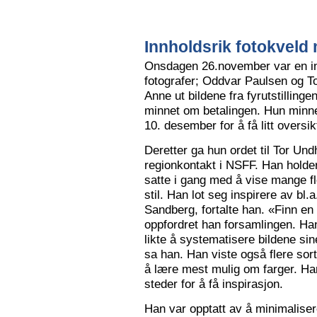
Innholdsrik fotokveld 
Onsdagen 26.november var en in
fotografer; Oddvar Paulsen og To
Anne ut bildene fra fyrutstillinge
minnet om betalingen. Hun minne
10. desember for å få litt oversik
Deretter ga hun ordet til Tor Un
regionkontakt i NSFF. Han holder t
satte i gang med å vise mange flot
stil. Han lot seg inspirere av bl
Sandberg, fortalte han. «Finn en
oppfordret han forsamlingen. Han
likte å systematisere bildene sin
sa han. Han viste også flere sort
å lære mest mulig om farger. Han l
steder for å få inspirasjon.
Han var opptatt av å minimalise