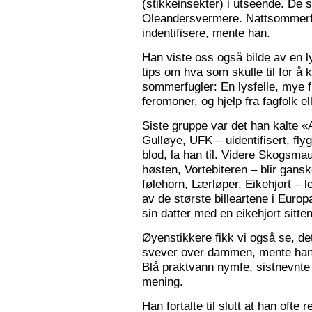
(stikkeinsekter) i utseende. De s
Oleandersvermere. Nattsommerfu
indentifisere, mente han.
Han viste oss også bilde av en l
tips om hva som skulle til for 
sommerfugler: En lysfelle, mye f
feromoner, og hjelp fra fagfolk el
Siste gruppe var det han kalte «
Gulløye, UFK – uidentifisert, fl
blod, la han til. Videre Skogsma
høsten, Vortebiteren – blir gansk
følehorn, Lærløper, Eikehjort – l
av de største billeartene i Euro
sin datter med en eikehjort sitt
Øyenstikkere fikk vi også se, de
svever over dammen, mente han.
Blå praktvann nymfe, sistnevnte 
mening.
Han fortalte til slutt at han ofte 