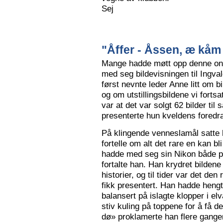
Sej
"Åffer - Åssen, æ kåm 
Mange hadde møtt opp denne ons
med seg bildevisningen til Ingva
først nevnte leder Anne litt om b
og om utstillingsbildene vi forts
var at det var solgt 62 bilder ti
presenterte hun kveldens foredr
På klingende venneslamål satte 
fortelle om alt det rare en kan bl
hadde med seg sin Nikon både på 
fortalte han. Han krydret bild
historier, og til tider var det de
fikk presentert. Han hadde hengt
balansert på islagte klopper i elv
stiv kuling på toppene for å få de
dø» proklamerte han flere gange