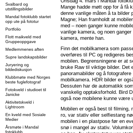
Onsdag 4. mars i Mandal fotoklu
Svalbard og
Mange hadde møtt opp for å få k
utstillingsbilder
denne vanlige måten å ta bilder p
Mandal fotoklubb startet
Magne; Han framholdt at mobilen
opp ute på fototur
med – noen ganger kunne mobilen
Portfolio
vanlige kamera, og noen ganger 
Flott maikveld med
kamera, mente han.
Gruppeoppgave
Finn det mobilkamera som passer
Medlemmenes aften
overføres til PC og redigeres bes
Supre landskapsbilder
mobilen. Begrensningene er at se
Juryering og
bruke Raw til viktige bilder. Det
bildediskusjon
panoramabilder og å fotografere
Klubbmøte med Norges
mobilkamera. HDR bilder er ogs
beste fuglefotograf
Dessuten har de automatikk som 
Fotokveld i studioet til
vanskelig opptaksforhold. Bird D
Janicke
også noe mobilene kunne være u
Aktivitetskveld i
Lightroom
Mobilen er også best til filming,
ro, var stativ eller selfiestang nø
En kveld med Sosiale
Medier
mobilen i en plastpose før en eve
snø i mangel av stativ. Volumkon
Årsmøte i Mandal
fotoklubb