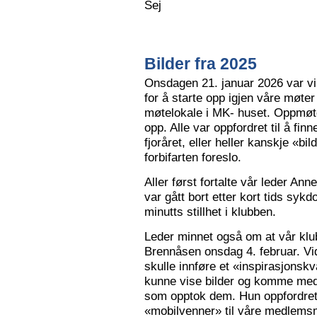
Sej
Bilder fra 2025
Onsdagen 21. januar 2026 var vi 
for å starte opp igjen våre møter
møtelokale i MK- huset. Oppmøte
opp. Alle var oppfordret til å finn
fjoråret, eller heller kanskje «bi
forbifarten foreslo.
Aller først fortalte vår leder A
var gått bort etter kort tids sy
minutts stillhet i klubben.
Leder minnet også om at vår klu
Brennåsen onsdag 4. februar. Vid
skulle innføre et «inspirasjons
kunne vise bilder og komme med 
som opptok dem. Hun oppfordret
«mobilvenner» til våre medlemsm