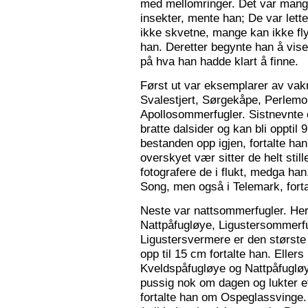
med mellomringer. Det var mange
insekter, mente han; De var lette 
ikke skvetne, mange kan ikke fly
han. Deretter begynte han å vis
på hva han hadde klart å finne.
Først ut var eksemplarer av vak
Svalestjert, Sørgekåpe, Perlem
Apollosommerfugler. Sistnevnte e
bratte dalsider og kan bli opptil
bestanden opp igjen, fortalte han. 
overskyet vær sitter de helt still
fotografere de i flukt, medga han
Song, men også i Telemark, forta
Neste var nattsommerfugler. Her 
Nattpåfugløye, Ligustersommer
Ligustersvermere er den største
opp til 15 cm fortalte han. Eller
Kveldspåfugløye og Nattpåfugløye
pussig nok om dagen og lukter ett
fortalte han om Ospeglassvinge.