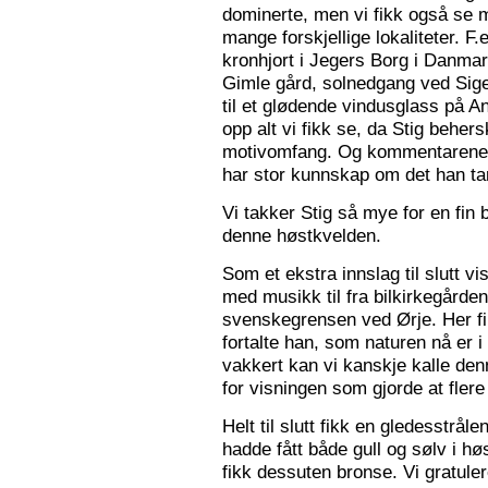
dominerte, men vi fikk også se m
mange forskjellige lokaliteter. F.
kronhjort i Jegers Borg i Danmark
Gimle gård, solnedgang ved Sigers
til et glødende vindusglass på A
opp alt vi fikk se, da Stig beher
motivomfang. Og kommentarene 
har stor kunnskap om det han tar
Vi takker Stig så mye for en fin 
denne høstkvelden.
Som et ekstra innslag til slutt vis
med musikk til fra bilkirkegården
svenskegrensen ved Ørje. Her fin
fortalte han, som naturen nå er i
vakkert kan vi kanskje kalle den
for visningen som gjorde at flere f
Helt til slutt fikk en gledesstrå
hadde fått både gull og sølv i hø
fikk dessuten bronse. Vi gratuler