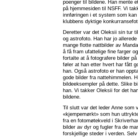
poenger til bildene. Han mente e
på hjemmesiden til NSFF. Vi tak
innføringen i et system som kan
klubbens dyktige konkurransefot
Deretter var det Oleksii sin tur ti
og astrofoto. Han har jo allered
mange flotte nattbilder av Mandal 
å få fram ufattelige fine farger og
fortalte at å fotografere bilder 
føler at han etter hvert har fått g
han. Også astrofoto er han opptat
gode bilder fra nattehimmelen. 
bildeeksempler på dette. Slike b
han. Vi takker Oleksii for det ha
bildene.
Til slutt var det leder Anne som v
«kjempemørkt» som hun uttrykte 
fra en fotomøtekveld i Skriverha
bilder av dyr og fugler fra de ma
forskjellige steder i verden. Sel