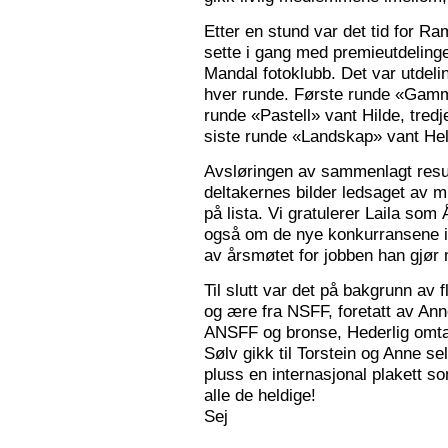
Etter en stund var det tid for Ra
sette i gang med premieutdelinge
Mandal fotoklubb. Det var utdeli
hver runde. Første runde «Gamm
runde «Pastell» vant Hilde, tred
siste runde «Landskap» vant Hele
Avsløringen av sammenlagt resul
deltakernes bilder ledsaget av m
på lista. Vi gratulerer Laila som
også om de nye konkurransene i
av årsmøtet for jobben han gjør
Til slutt var det på bakgrunn av fl
og ære fra NSFF, foretatt av Ann
ANSFF og bronse, Hederlig omtale
Sølv gikk til Torstein og Anne se
pluss en internasjonal plakett som
alle de heldige!
Sej