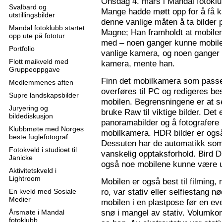
Onsdag 4. mars i Mandal fotoklu
Svalbard og
Mange hadde møtt opp for å få k
utstillingsbilder
denne vanlige måten å ta bilder p
Mandal fotoklubb startet
Magne; Han framholdt at mobilen
opp ute på fototur
med – noen ganger kunne mobilen
Portfolio
vanlige kamera, og noen ganger 
Flott maikveld med
kamera, mente han.
Gruppeoppgave
Finn det mobilkamera som passer
Medlemmenes aften
overføres til PC og redigeres bes
Supre landskapsbilder
mobilen. Begrensningene er at se
Juryering og
bruke Raw til viktige bilder. Det
bildediskusjon
panoramabilder og å fotografere
Klubbmøte med Norges
mobilkamera. HDR bilder er ogs
beste fuglefotograf
Dessuten har de automatikk som 
Fotokveld i studioet til
vanskelig opptaksforhold. Bird D
Janicke
også noe mobilene kunne være u
Aktivitetskveld i
Lightroom
Mobilen er også best til filming,
ro, var stativ eller selfiestang nø
En kveld med Sosiale
Medier
mobilen i en plastpose før en eve
snø i mangel av stativ. Volumkon
Årsmøte i Mandal
fotoklubb