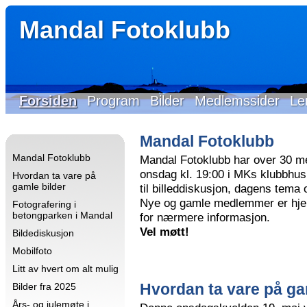
Mandal Fotoklubb
Forsiden
Program
Bilder
Medlemssider
Le
Mandal Fotoklubb
Mandal Fotoklubb
Mandal Fotoklubb har over 30 m
onsdag kl. 19:00 i MKs klubbhus 
Hvordan ta vare på
gamle bilder
til billeddiskusjon, dagens tema
Nye og gamle medlemmer er hjer
Fotografering i
betongparken i Mandal
for nærmere informasjon.
Vel møtt!
Bildediskusjon
Mobilfoto
Litt av hvert om alt mulig
Hvordan ta vare på ga
Bilder fra 2025
Års- og julemøte i