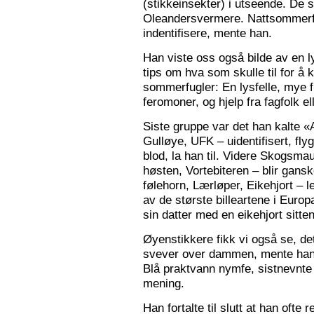
(stikkeinsekter) i utseende. De s
Oleandersvermere. Nattsommerfu
indentifisere, mente han.
Han viste oss også bilde av en l
tips om hva som skulle til for 
sommerfugler: En lysfelle, mye f
feromoner, og hjelp fra fagfolk el
Siste gruppe var det han kalte «
Gulløye, UFK – uidentifisert, fl
blod, la han til. Videre Skogsma
høsten, Vortebiteren – blir gansk
følehorn, Lærløper, Eikehjort – l
av de største billeartene i Euro
sin datter med en eikehjort sitt
Øyenstikkere fikk vi også se, de
svever over dammen, mente han.
Blå praktvann nymfe, sistnevnte 
mening.
Han fortalte til slutt at han ofte 