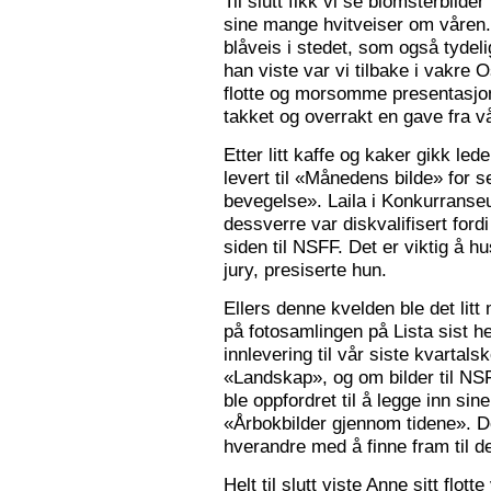
Til slutt fikk vi se blomsterbilde
sine mange hvitveiser om våren.
blåveis i stedet, som også tydelig
han viste var vi tilbake i vakre 
flotte og morsomme presentasjon
takket og overrakt en gave fra vå
Etter litt kaffe og kaker gikk le
levert til «Månedens bilde» for
bevegelse». Laila i Konkurranseut
dessverre var diskvalifisert ford
siden til NSFF. Det er viktig å h
jury, presiserte hun.
Ellers denne kvelden ble det litt
på fotosamlingen på Lista sist h
innlevering til vår siste kvarta
«Landskap», og om bilder til N
ble oppfordret til å legge inn sine
«Årbokbilder gjennom tidene». D
hverandre med å finne fram til d
Helt til slutt viste Anne sitt flott