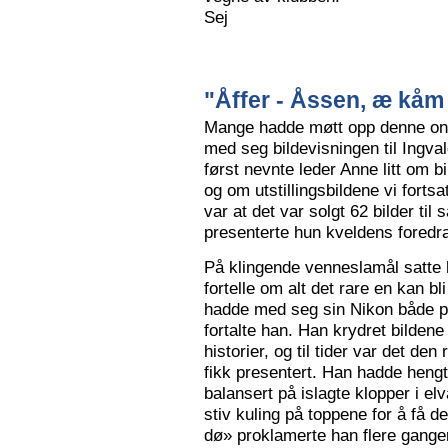
Sej
"Åffer - Åssen, æ kåm 
Mange hadde møtt opp denne ons
med seg bildevisningen til Ingva
først nevnte leder Anne litt om b
og om utstillingsbildene vi forts
var at det var solgt 62 bilder ti
presenterte hun kveldens foredr
På klingende venneslamål satte 
fortelle om alt det rare en kan bl
hadde med seg sin Nikon både på 
fortalte han. Han krydret bild
historier, og til tider var det de
fikk presentert. Han hadde hengt
balansert på islagte klopper i elv
stiv kuling på toppene for å få de
dø» proklamerte han flere gange