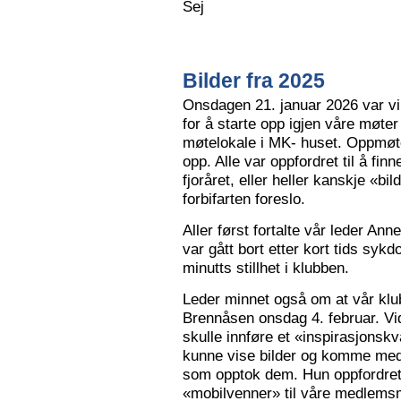
Sej
Bilder fra 2025
Onsdagen 21. januar 2026 var vi 
for å starte opp igjen våre møter
møtelokale i MK- huset. Oppmøte
opp. Alle var oppfordret til å finn
fjoråret, eller heller kanskje «bi
forbifarten foreslo.
Aller først fortalte vår leder A
var gått bort etter kort tids sy
minutts stillhet i klubben.
Leder minnet også om at vår klu
Brennåsen onsdag 4. februar. Vid
skulle innføre et «inspirasjons
kunne vise bilder og komme med 
som opptok dem. Hun oppfordret
«mobilvenner» til våre medlemsm