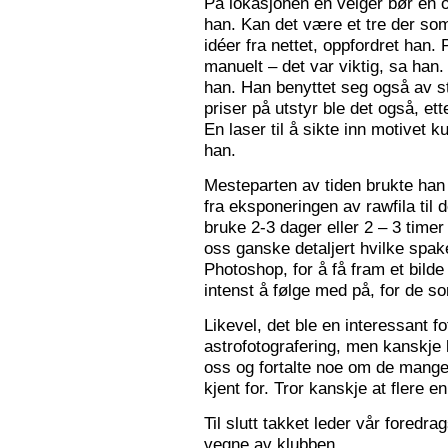
På lokasjonen en velger bør en 
han. Kan det være et tre der som
idéer fra nettet, oppfordret han.
manuelt – det var viktig, sa han.
han. Han benyttet seg også av st
priser på utstyr ble det også, e
En laser til å sikte inn motivet k
han.
Mesteparten av tiden brukte han 
fra eksponeringen av rawfila til 
bruke 2-3 dager eller 2 – 3 timer
oss ganske detaljert hvilke spak
Photoshop, for å få fram et bil
intenst å følge med på, for de so
Likevel, det ble en interessant 
astrofotografering, men kanskje l
oss og fortalte noe om de mange f
kjent for. Tror kanskje at flere e
Til slutt takket leder vår foredr
vegne av klubben.