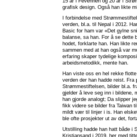
15 år i Fevennen og 20 år i Strø
grafisk design. Også han likte mi
I forbindelse med Strømmestiftel
verden, bl.a. til Nepal i 2012. 
Basic for ham var «Det gylne snitt
balanse, sa han. For å se dette b
hodet, forklarte han. Han likte re
sammen med at han også var mus
erfaring skaper tydelige kompos
arbeidsmetodikk, mente han.
Han viste oss en hel rekke flotte
verden der han hadde reist. Fra p
Strømmestiftelsen, bilder bl.a. f
gjelder å leve seg inn i bildene,
han gjorde analogt; Da slipper j
fikk videre se bilder fra Taiwan t
mildt vær til linjer i is. Han elsk
ble ofte prosjekter ut av det, fort
Utstilling hadde han hatt både i 
Kristiansand i 2019, her med tit