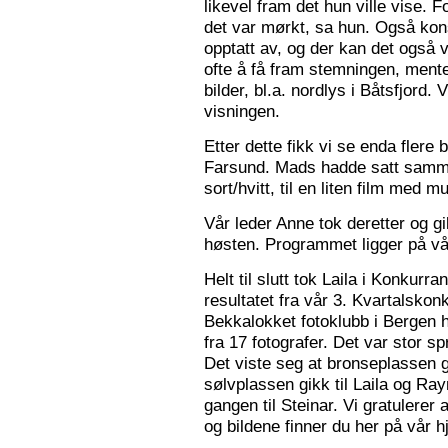
likevel fram det hun ville vise. 
det var mørkt, sa hun. Også konse
opptatt av, og der kan det også v
ofte å få fram stemningen, mente
bilder, bl.a. nordlys i Båtsfjord.
visningen.
Etter dette fikk vi se enda flere b
Farsund. Mads hadde satt sammen
sort/hvitt, til en liten film med mu
Vår leder Anne tok deretter og 
høsten. Programmet ligger på v
Helt til slutt tok Laila i Konkurr
resultatet fra vår 3. Kvartalsko
Bekkalokket fotoklubb i Bergen h
fra 17 fotografer. Det var stor sp
Det viste seg at bronseplassen gi
sølvplassen gikk til Laila og Ra
gangen til Steinar. Vi gratulerer 
og bildene finner du her på vår 