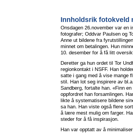
Innholdsrik fotokveld 
Onsdagen 26.november var en in
fotografer; Oddvar Paulsen og To
Anne ut bildene fra fyrutstillinge
minnet om betalingen. Hun minne
10. desember for å få litt oversik
Deretter ga hun ordet til Tor Un
regionkontakt i NSFF. Han holder t
satte i gang med å vise mange flot
stil. Han lot seg inspirere av bl
Sandberg, fortalte han. «Finn en
oppfordret han forsamlingen. Han
likte å systematisere bildene sin
sa han. Han viste også flere sort
å lære mest mulig om farger. Han l
steder for å få inspirasjon.
Han var opptatt av å minimalise