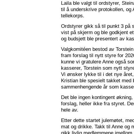
Laila ble valgt til ordstyrer, Stei
til å underskrive protokollen, o
tellekorps.
Ordstyrer gikk så til punkt 3 på
vist på skjerm og ble godkjent et
og budsjett ble presentert av kas
Valgkomitéen bestod av Torstein 
fram forslag til nytt styre for 2
kunne vi gratulere Anne også s
kasserer, Torstein som nytt sty
Vi ønsker lykke til i det nye åre
Kristian ble spesielt takket med 
sammenhengende år som kasser
Det ble ingen kontingent økning,
forslag, heller ikke fra styret. 
hele av.
Etter dette startet julemøtet, m
mat og drikke. Takk til Anne og 
gikk livlig medlemmene imellom, o