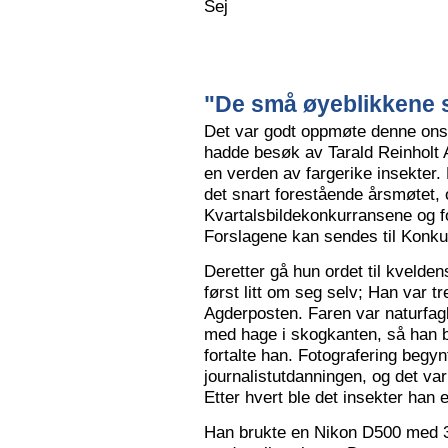
Sej
"De små øyeblikkene s
Det var godt oppmøte denne ons
hadde besøk av Tarald Reinholt 
en verden av fargerike insekter.
det snart forestående årsmøtet, o
Kvartalsbildekonkurransene og f
Forslagene kan sendes til Konku
Deretter gå hun ordet til kvelden
først litt om seg selv; Han var tr
Agderposten. Faren var naturfa
med hage i skogkanten, så han ble
fortalte han. Fotografering begy
journalistutdanningen, og det var
Etter hvert ble det insekter han e
Han brukte en Nikon D500 med 3