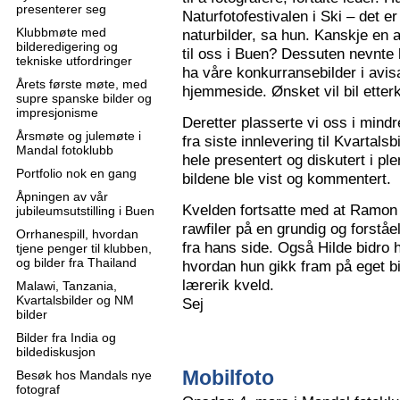
presenterer seg
Naturfotofestivalen i Ski – det e
Klubbmøte med
naturbilder, sa hun. Kanskje en 
bilderedigering og
til oss i Buen? Dessuten nevnte 
tekniske utfordringer
ha våre konkurransebilder i avisa
Årets første møte, med
hjemmeside. Ønsket vil bil ette
supre spanske bilder og
impresjonisme
Deretter plasserte vi oss i mindr
Årsmøte og julemøte i
fra siste innlevering til Kvartals
Mandal fotoklubb
hele presentert og diskutert i pl
Portfolio nok en gang
bildene ble vist og kommentert.
Åpningen av vår
Kvelden fortsatte med at Ramon 
jubileumsutstilling i Buen
rawfiler på en grundig og forståe
Orrhanespill, hvordan
fra hans side. Også Hilde bidro 
tjene penger til klubben,
og bilder fra Thailand
hvordan hun gikk fram på eget bi
lærerik kveld.
Malawi, Tanzania,
Kvartalsbilder og NM
Sej
bilder
Bilder fra India og
bildediskusjon
Mobilfoto
Besøk hos Mandals nye
fotograf