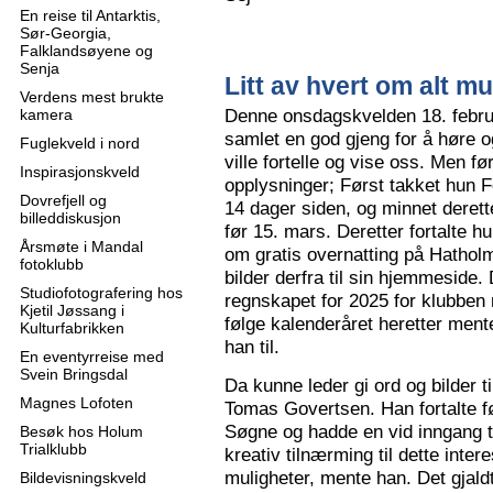
En reise til Antarktis,
Sør-Georgia,
Falklandsøyene og
Senja
Litt av hvert om alt mu
Verdens mest brukte
Denne onsdagskvelden 18. februa
kamera
samlet en god gjeng for å høre
Fuglekveld i nord
ville fortelle og vise oss. Men 
Inspirasjonskveld
opplysninger; Først takket hun F
Dovrefjell og
14 dager siden, og minnet derette
billeddiskusjon
før 15. mars. Deretter fortalte hu
Årsmøte i Mandal
om gratis overnatting på Hatholm
fotoklubb
bilder derfra til sin hjemmeside.
Studiofotografering hos
regnskapet for 2025 for klubben
Kjetil Jøssang i
følge kalenderåret heretter ment
Kulturfabrikken
han til.
En eventyrreise med
Svein Bringsdal
Da kunne leder gi ord og bilder t
Magnes Lofoten
Tomas Govertsen. Han fortalte fø
Søgne og hadde en vid inngang til
Besøk hos Holum
Trialklubb
kreativ tilnærming til dette inter
muligheter, mente han. Det gjaldt
Bildevisningskveld