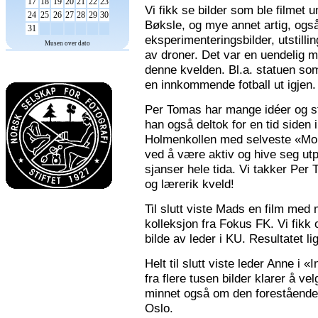
17
18
19
20
21
22
23
Vi fikk se bilder som ble filmet
24
25
26
27
28
29
30
Bøksle, og mye annet artig, også 
31
eksperimenteringsbilder, utstilli
Musen over dato
av droner. Det var en uendelig m
denne kvelden. Bl.a. statuen som 
en innkommende fotball ut igjen.
Per Tomas har mange idéer og stor
han også deltok for en tid siden 
Holmenkollen med selveste «Mona
ved å være aktiv og hive seg utp
sjanser hele tida. Vi takker Per
og lærerik kveld!
Til slutt viste Mads en film med m
kolleksjon fra Fokus FK. Vi fikk
bilde av leder i KU. Resultatet l
Helt til slutt viste leder Anne i
fra flere tusen bilder klarer å v
minnet også om den forestående n
Oslo.