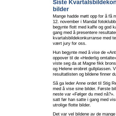
Siste Kvartalsbildeko
bilder
Mange hadde møtt opp for å få m
12. november i Mandal fotoklubbs
begynte flott med kaffe og god k
gang med å presentere resultaten
kvartalsbildekonkurranse med 
vært jury for oss.
Hun begynte med å vise de «Anta
oppover til de «Hederlig omtalte» 
viste seg da at Magne fikk bron
og Helene erobret gullplassen. V
resultatlisten og bildene finner 
Så ga leder Anne ordet til Stig 
med å vise sine bilder. Første b
neste var «Følger du med nå?».
satt før han satte i gang med vi
utrolige flotte bilder.
Det var vel bildene av de mange 