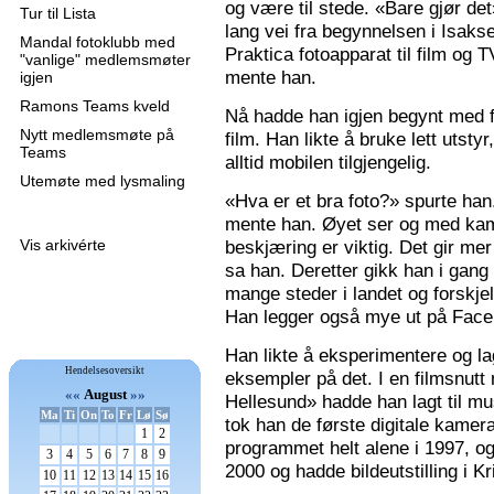
og være til stede. «Bare gjør de
Tur til Lista
lang vei fra begynnelsen i Isaks
Mandal fotoklubb med
Praktica fotoapparat til film og 
"vanlige" medlemsmøter
mente han.
igjen
Ramons Teams kveld
Nå hadde han igjen begynt med f
Nytt medlemsmøte på
film. Han likte å bruke lett utsty
Teams
alltid mobilen tilgjengelig.
Utemøte med lysmaling
«Hva er et bra foto?» spurte han
mente han. Øyet ser og med kame
Vis arkivérte
beskjæring er viktig. Det gir mer 
sa han. Deretter gikk han i gang
mange steder i landet og forskjel
Han legger også mye ut på Faceb
Han likte å eksperimentere og la
Hendelsesoversikt
eksempler på det. I en filmsnutt
««
August
»»
Hellesund» hadde han lagt til mu
Ma
Ti
On
To
Fr
Lø
Sø
tok han de første digitale kamer
1
2
programmet helt alene i 1997, 
3
4
5
6
7
8
9
2000 og hadde bildeutstilling i K
10
11
12
13
14
15
16