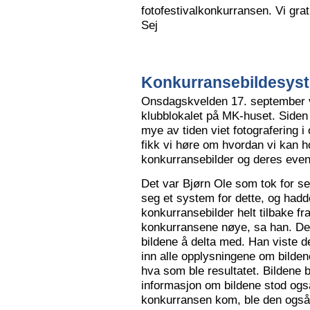
fotofestivalkonkurransen. Vi grat
Sej
Konkurransebildesyste
Onsdagskvelden 17. september va
klubblokalet på MK-huset. Siden 
mye av tiden viet fotografering i
fikk vi høre om hvordan vi kan h
konkurransebilder og deres even
Det var Bjørn Ole som tok for s
seg et system for dette, og hadd
konkurransebilder helt tilbake fr
konkurransene nøye, sa han. Det v
bildene å delta med. Han viste de
inn alle opplysningene om bilden
hva som ble resultatet. Bildene bl
informasjon om bildene stod også
konkurransen kom, ble den også l