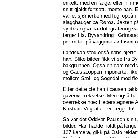
enkelt, med en farge, eller himme
snitt gjaldt fortsatt, mente han. 
var et sjømerke med fugl oppå i 
slagghauger på Røros. Jakten på 
syntes også nærfotografering var
farger i is. Byvandring i Grimst
portretter på veggene av Ibsen 
Landskap stod også hans hjerte n
han. Slike bilder fikk vi se fra 
bakgrunnen. Også en dam med va
og Gaustatoppen imponerte, like
mellom Sæl- og Sogndal med flot
Etter dette ble han i pausen tak
gaveoverrekkelse. Men også ha
overrekke noe: Hederstegnene A
Kristian. Vi gratulerer begge to!
Så var det Oddvar Paulsen sin tur
bilder. Han hadde holdt på leng
127 kamera, gikk på Oslo reklam