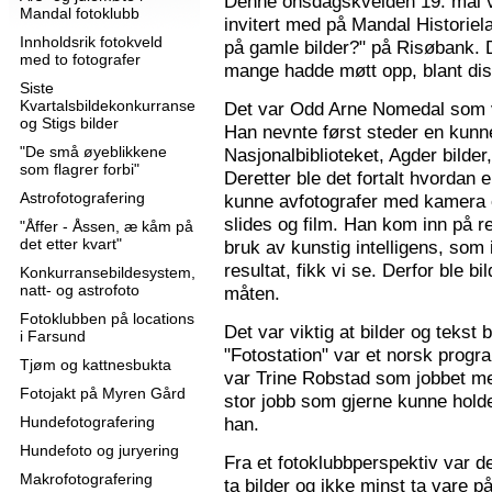
Denne onsdagskvelden 19. mai 
Mandal fotoklubb
invitert med på Mandal Historie
Innholdsrik fotokveld
på gamle bilder?" på Risøbank. D
med to fotografer
mange hadde møtt opp, blant diss
Siste
Kvartalsbildekonkurranse
Det var Odd Arne Nomedal som v
og Stigs bilder
Han nevnte først steder en kunne
"De små øyeblikkene
Nasjonalbiblioteket, Agder bilder
som flagrer forbi"
Deretter ble det fortalt hvordan 
Astrofotografering
kunne avfotografer med kamera e
slides og film. Han kom inn på r
"Åffer - Åssen, æ kåm på
det etter kvart"
bruk av kunstig intelligens, som ik
resultat, fikk vi se. Derfor ble b
Konkurransebildesystem,
natt- og astrofoto
måten.
Fotoklubben på locations
Det var viktig at bilder og tekst
i Farsund
"Fotostation" var et norsk prog
Tjøm og kattnesbukta
var Trine Robstad som jobbet me
Fotojakt på Myren Gård
stor jobb som gjerne kunne holde
Hundefotografering
han.
Hundefoto og juryering
Fra et fotoklubbperspektiv var de
Makrofotografering
ta bilder og ikke minst ta vare på