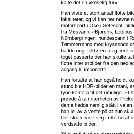
kalte det en «koselig tur».
Han viste et stort antall flotte bi
lokaliteter, og vi kan her nevne
motorsport i Ose i Setesdal, bilde
fra Møsvann, «Bjoren», Lotepus p
Nürnbergringen, hundespann i Ra
Tømmerrenna med kryssende damp
hadde ringt lokføreren og bedt 
toget passerte der han skulle ta 
flotte interiørbilder fra den nedl
adgang til imponerte.
Han fortalte at han også holdt ku
stund ble HDR-bilder en mani, sa
tyne kamera til det umulige. Et 
prøvde å ta i nærheten av Prekes
dame hadde nemlig stått i veien o
han lei av å vente på at hun skulle
Det skulle vise seg i ettertid at 
verdsatte bilder.