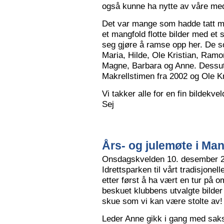
også kunne ha nytte av våre me
Det var mange som hadde tatt me
et mangfold flotte bilder med et
seg gjøre å ramse opp her. De so
Maria, Hilde, Ole Kristian, Ramo
Magne, Barbara og Anne. Dessut
Makrellstimen fra 2002 og Ole Kri
Vi takker alle for en fin bildekve
Sej
Års- og julemøte i Ma
Onsdagskvelden 10. desember 202
Idrettsparken til vårt tradisjonel
etter først å ha vært en tur på 
beskuet klubbens utvalgte bilder
skue som vi kan være stolte av!
Leder Anne gikk i gang med saksl