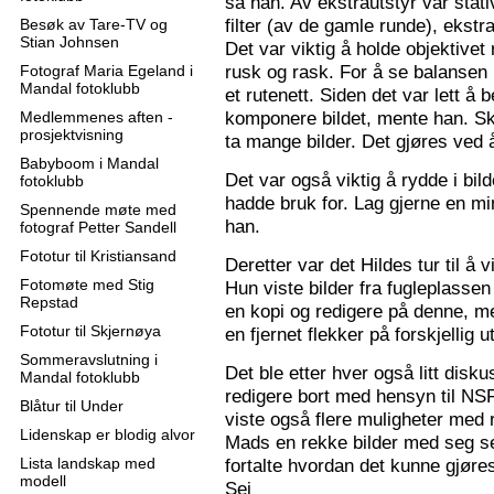
sa han. Av ekstrautstyr var stati
filter (av de gamle runde), ekstr
Besøk av Tare-TV og
Stian Johnsen
Det var viktig å holde objektive
rusk og rask. For å se balansen 
Fotograf Maria Egeland i
Mandal fotoklubb
et rutenett. Siden det var lett å
komponere bildet, mente han. S
Medlemmenes aften -
prosjektvisning
ta mange bilder. Det gjøres ved 
Babyboom i Mandal
Det var også viktig å rydde i bil
fotoklubb
hadde bruk for. Lag gjerne en mi
Spennende møte med
han.
fotograf Petter Sandell
Fototur til Kristiansand
Deretter var det Hildes tur til å 
Fotomøte med Stig
Hun viste bilder fra fugleplassen
Repstad
en kopi og redigere på denne, me
Fototur til Skjernøya
en fjernet flekker på forskjellig ut
Sommeravslutning i
Det ble etter hver også litt disk
Mandal fotoklubb
redigere bort med hensyn til N
Blåtur til Under
viste også flere muligheter med re
Lidenskap er blodig alvor
Mads en rekke bilder med seg sel
Lista landskap med
fortalte hvordan det kunne gjøre
modell
Sej