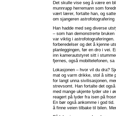
Det skulle vise seg å være en bl
munnrapp herremann som foredro
vært lærer, fortalte han, og satt
om sjangeren astrofotografering 
Han hadde med seg diverse utsty
– som han demonstrerte bruken a
var viktig i astrofotograferingen
forberedelser og det å kjenne utst
planleggingen, før en dro i vei. 
inn kamerautstyret sitt i stumm
fjernes, også mobiltelefonen, sa
Lokasjonen – hvor vil du dra? S
mat og varm drikke, stol å sitte 
for langt unna sivilisasjonen, me
strevsomt. Han fortalte det ogs
med mange ukjente lyder ute i 
reagert på lyder fra isen på fros
En bør også ankomme i god tid.
å finne veien tilbake til bilen. Men