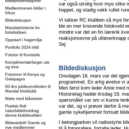
bildepresentasjoner
var også utrolig hvor mye slike m
Medlemmenes bilder i
hoppet, og stadig vekk rullet run
fokus
Vi takker RC klubben så mye for
Bildediskusjon
ble en mer krevende fotokveld e
Mandalshistorie for
mindre var det en fin lærerik kve
fotoklubben
reaksjonsevne på utløserknapp 
Oppstart i hagemiljø
Sej
Portfolio 2024 hittil
Fototur til Kunstsilo
Komplimentærfarger ute
Bildediskusjon
og inne
Fototurer til Kenya og
Onsdagen 18. mars var det igjen
Galapagos
programmet. En artig øvelse vi all
50-års jubileumsfesten til
Men først kom leder Anne med n
Mandal fotoklubb
Historielag hadde tirsdag 19. ma
Møte med blåveisen
spørsmålet var om vi kunne tenk
var det, og vi prøver derfor å me
Poetisk flott
naturbildeforedrag
gamle sykehjemmet fortsatt bild
denne klubbkvelden
I betongparken vil radiostyrte bil
Bildestafett! Gamle og
nye medlemmer
til å fotografere, fortalte leder.