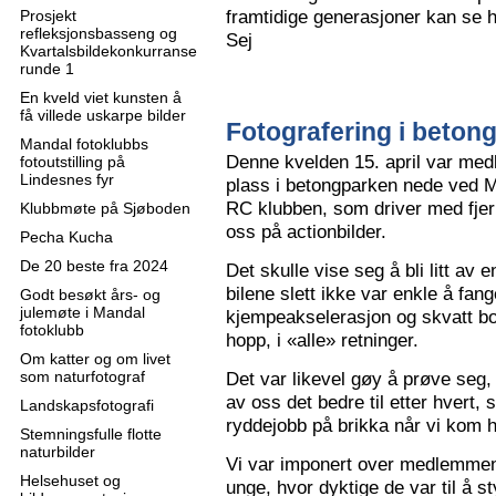
framtidige generasjoner kan se h
Prosjekt
refleksjonsbasseng og
Sej
Kvartalsbildekonkurranse
runde 1
En kveld viet kunsten å
få villede uskarpe bilder
Fotografering i beton
Mandal fotoklubbs
Denne kvelden 15. april var me
fotoutstilling på
Lindesnes fyr
plass i betongparken nede ved M
RC klubben, som driver med fjern
Klubbmøte på Sjøboden
oss på actionbilder.
Pecha Kucha
De 20 beste fra 2024
Det skulle vise seg å bli litt av 
bilene slett ikke var enkle å fa
Godt besøkt års- og
julemøte i Mandal
kjempeakselerasjon og skvatt bok
fotoklubb
hopp, i «alle» retninger.
Om katter og om livet
som naturfotograf
Det var likevel gøy å prøve seg, o
av oss det bedre til etter hvert,
Landskapsfotografi
ryddejobb på brikka når vi kom 
Stemningsfulle flotte
naturbilder
Vi var imponert over medlemme
Helsehuset og
unge, hvor dyktige de var til å s