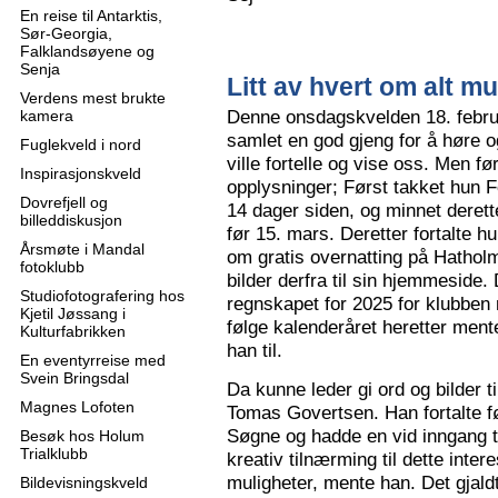
En reise til Antarktis,
Sør-Georgia,
Falklandsøyene og
Senja
Litt av hvert om alt mu
Verdens mest brukte
Denne onsdagskvelden 18. februa
kamera
samlet en god gjeng for å høre
Fuglekveld i nord
ville fortelle og vise oss. Men 
Inspirasjonskveld
opplysninger; Først takket hun F
Dovrefjell og
14 dager siden, og minnet derette
billeddiskusjon
før 15. mars. Deretter fortalte hu
Årsmøte i Mandal
om gratis overnatting på Hatholm
fotoklubb
bilder derfra til sin hjemmeside.
Studiofotografering hos
regnskapet for 2025 for klubben
Kjetil Jøssang i
følge kalenderåret heretter ment
Kulturfabrikken
han til.
En eventyrreise med
Svein Bringsdal
Da kunne leder gi ord og bilder t
Magnes Lofoten
Tomas Govertsen. Han fortalte fø
Søgne og hadde en vid inngang til
Besøk hos Holum
Trialklubb
kreativ tilnærming til dette inter
muligheter, mente han. Det gjaldt
Bildevisningskveld