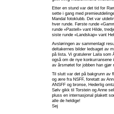
Etter en stund var det tid for Ra
sette i gang med premieutdelinge
Mandal fotoklubb. Det var utdeli
hver runde. Første runde «Gamm
runde «Pastell» vant Hilde, tred
siste runde «Landskap» vant Hele
Avsløringen av sammenlagt resul
deltakernes bilder ledsaget av m
på lista. Vi gratulerer Laila som
også om de nye konkurransene i
av årsmøtet for jobben han gjør
Til slutt var det på bakgrunn av fl
og ære fra NSFF, foretatt av Ann
ANSFF og bronse, Hederlig omtale
Sølv gikk til Torstein og Anne se
pluss en internasjonal plakett som
alle de heldige!
Sej