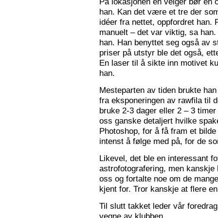
På lokasjonen en velger bør en 
han. Kan det være et tre der som
idéer fra nettet, oppfordret han.
manuelt – det var viktig, sa han.
han. Han benyttet seg også av st
priser på utstyr ble det også, e
En laser til å sikte inn motivet k
han.
Mesteparten av tiden brukte han 
fra eksponeringen av rawfila til 
bruke 2-3 dager eller 2 – 3 timer
oss ganske detaljert hvilke spak
Photoshop, for å få fram et bil
intenst å følge med på, for de so
Likevel, det ble en interessant 
astrofotografering, men kanskje l
oss og fortalte noe om de mange f
kjent for. Tror kanskje at flere e
Til slutt takket leder vår foredr
vegne av klubben.