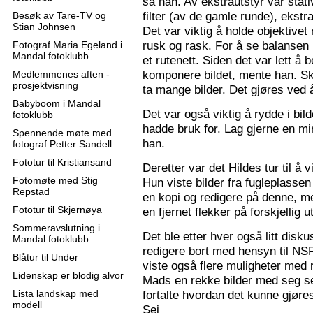
sa han. Av ekstrautstyr var stati
filter (av de gamle runde), ekstr
Besøk av Tare-TV og
Stian Johnsen
Det var viktig å holde objektive
rusk og rask. For å se balansen 
Fotograf Maria Egeland i
Mandal fotoklubb
et rutenett. Siden det var lett å
komponere bildet, mente han. S
Medlemmenes aften -
prosjektvisning
ta mange bilder. Det gjøres ved 
Babyboom i Mandal
Det var også viktig å rydde i bil
fotoklubb
hadde bruk for. Lag gjerne en mi
Spennende møte med
han.
fotograf Petter Sandell
Fototur til Kristiansand
Deretter var det Hildes tur til å 
Fotomøte med Stig
Hun viste bilder fra fugleplassen
Repstad
en kopi og redigere på denne, me
Fototur til Skjernøya
en fjernet flekker på forskjellig ut
Sommeravslutning i
Det ble etter hver også litt disk
Mandal fotoklubb
redigere bort med hensyn til N
Blåtur til Under
viste også flere muligheter med re
Lidenskap er blodig alvor
Mads en rekke bilder med seg sel
Lista landskap med
fortalte hvordan det kunne gjøre
modell
Sej