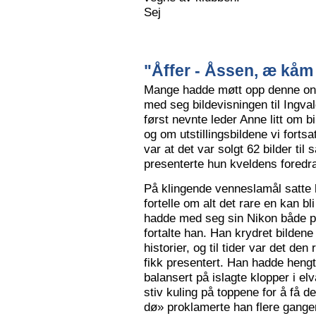
Sej
"Åffer - Åssen, æ kåm 
Mange hadde møtt opp denne ons
med seg bildevisningen til Ingva
først nevnte leder Anne litt om b
og om utstillingsbildene vi forts
var at det var solgt 62 bilder ti
presenterte hun kveldens foredr
På klingende venneslamål satte 
fortelle om alt det rare en kan bl
hadde med seg sin Nikon både på 
fortalte han. Han krydret bild
historier, og til tider var det de
fikk presentert. Han hadde hengt
balansert på islagte klopper i elv
stiv kuling på toppene for å få de
dø» proklamerte han flere gange