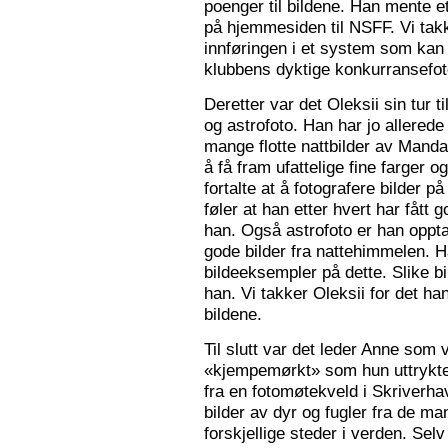
poenger til bildene. Han mente e
på hjemmesiden til NSFF. Vi tak
innføringen i et system som kan
klubbens dyktige konkurransefot
Deretter var det Oleksii sin tur ti
og astrofoto. Han har jo allered
mange flotte nattbilder av Mandal 
å få fram ufattelige fine farger og
fortalte at å fotografere bilder 
føler at han etter hvert har fått g
han. Også astrofoto er han opptat
gode bilder fra nattehimmelen. 
bildeeksempler på dette. Slike b
han. Vi takker Oleksii for det ha
bildene.
Til slutt var det leder Anne som v
«kjempemørkt» som hun uttrykte 
fra en fotomøtekveld i Skriverha
bilder av dyr og fugler fra de ma
forskjellige steder i verden. Sel