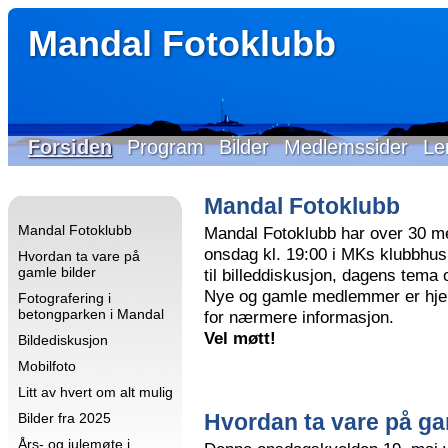
Mandal Fotoklubb
Forsiden
Program
Bilder
Medlemssider
Le
Mandal Fotoklubb
Mandal Fotoklubb
Mandal Fotoklubb har over 30 m
onsdag kl. 19:00 i MKs klubbhus 
Hvordan ta vare på
gamle bilder
til billeddiskusjon, dagens tema
Nye og gamle medlemmer er hjer
Fotografering i
betongparken i Mandal
for nærmere informasjon.
Vel møtt!
Bildediskusjon
Mobilfoto
Litt av hvert om alt mulig
Hvordan ta vare på ga
Bilder fra 2025
Års- og julemøte i