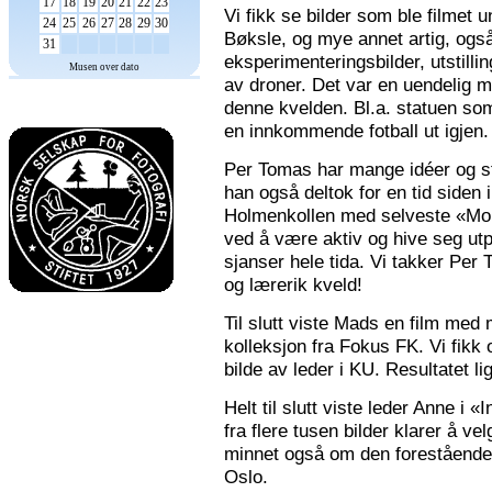
17
18
19
20
21
22
23
Vi fikk se bilder som ble filmet
24
25
26
27
28
29
30
Bøksle, og mye annet artig, også 
31
eksperimenteringsbilder, utstilli
Musen over dato
av droner. Det var en uendelig m
denne kvelden. Bl.a. statuen som 
en innkommende fotball ut igjen.
Per Tomas har mange idéer og stor
han også deltok for en tid siden 
Holmenkollen med selveste «Mona
ved å være aktiv og hive seg utp
sjanser hele tida. Vi takker Per
og lærerik kveld!
Til slutt viste Mads en film med m
kolleksjon fra Fokus FK. Vi fikk
bilde av leder i KU. Resultatet l
Helt til slutt viste leder Anne i
fra flere tusen bilder klarer å v
minnet også om den forestående n
Oslo.