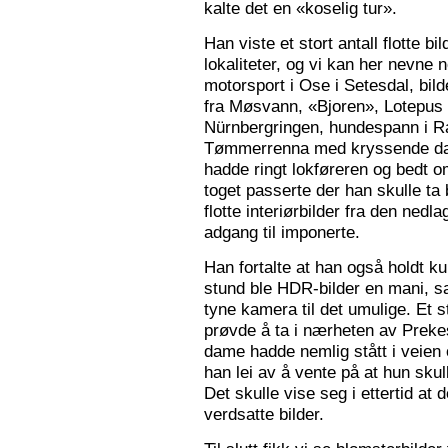
kalte det en «koselig tur».
Han viste et stort antall flotte bi
lokaliteter, og vi kan her nevne
motorsport i Ose i Setesdal, bilde
fra Møsvann, «Bjoren», Lotepus p
Nürnbergringen, hundespann i Ra
Tømmerrenna med kryssende damp
hadde ringt lokføreren og bedt 
toget passerte der han skulle ta 
flotte interiørbilder fra den nedl
adgang til imponerte.
Han fortalte at han også holdt ku
stund ble HDR-bilder en mani, sa
tyne kamera til det umulige. Et 
prøvde å ta i nærheten av Prekes
dame hadde nemlig stått i veien o
han lei av å vente på at hun skulle
Det skulle vise seg i ettertid at 
verdsatte bilder.