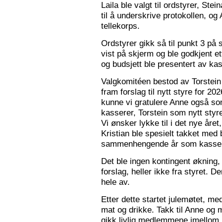
Laila ble valgt til ordstyrer, Stei
til å underskrive protokollen, o
tellekorps.
Ordstyrer gikk så til punkt 3 på
vist på skjerm og ble godkjent et
og budsjett ble presentert av kas
Valgkomitéen bestod av Torstein 
fram forslag til nytt styre for 2
kunne vi gratulere Anne også s
kasserer, Torstein som nytt sty
Vi ønsker lykke til i det nye åre
Kristian ble spesielt takket med 
sammenhengende år som kasser
Det ble ingen kontingent økning,
forslag, heller ikke fra styret. 
hele av.
Etter dette startet julemøtet, m
mat og drikke. Takk til Anne og 
gikk livlig medlemmene imellom, o