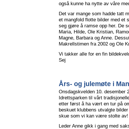
også kunne ha nytte av våre me
Det var mange som hadde tatt me
et mangfold flotte bilder med et
seg gjøre å ramse opp her. De so
Maria, Hilde, Ole Kristian, Ramo
Magne, Barbara og Anne. Dessut
Makrellstimen fra 2002 og Ole Kri
Vi takker alle for en fin bildekve
Sej
Års- og julemøte i Ma
Onsdagskvelden 10. desember 202
Idrettsparken til vårt tradisjonel
etter først å ha vært en tur på 
beskuet klubbens utvalgte bilder
skue som vi kan være stolte av!
Leder Anne gikk i gang med saksl