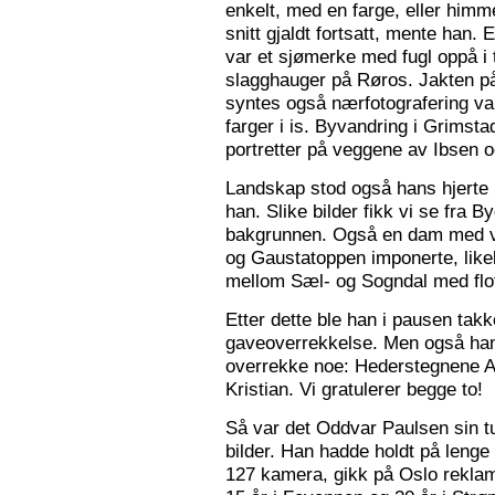
enkelt, med en farge, eller himme
snitt gjaldt fortsatt, mente han. 
var et sjømerke med fugl oppå i 
slagghauger på Røros. Jakten på 
syntes også nærfotografering var
farger i is. Byvandring i Grimst
portretter på veggene av Ibsen 
Landskap stod også hans hjerte n
han. Slike bilder fikk vi se fra 
bakgrunnen. Også en dam med va
og Gaustatoppen imponerte, like
mellom Sæl- og Sogndal med flot
Etter dette ble han i pausen tak
gaveoverrekkelse. Men også ha
overrekke noe: Hederstegnene A
Kristian. Vi gratulerer begge to!
Så var det Oddvar Paulsen sin tur
bilder. Han hadde holdt på leng
127 kamera, gikk på Oslo reklam