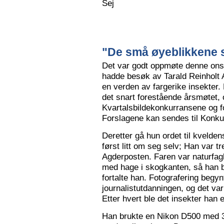
Sej
"De små øyeblikkene s
Det var godt oppmøte denne ons
hadde besøk av Tarald Reinholt 
en verden av fargerike insekter.
det snart forestående årsmøtet, o
Kvartalsbildekonkurransene og f
Forslagene kan sendes til Konku
Deretter gå hun ordet til kvelden
først litt om seg selv; Han var tr
Agderposten. Faren var naturfa
med hage i skogkanten, så han ble
fortalte han. Fotografering begy
journalistutdanningen, og det var
Etter hvert ble det insekter han e
Han brukte en Nikon D500 med 3