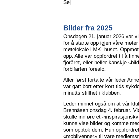
Sej
Bilder fra 2025
Onsdagen 21. januar 2026 var vi 
for å starte opp igjen våre møter
møtelokale i MK- huset. Oppmøte
opp. Alle var oppfordret til å finn
fjoråret, eller heller kanskje «bi
forbifarten foreslo.
Aller først fortalte vår leder A
var gått bort etter kort tids sy
minutts stillhet i klubben.
Leder minnet også om at vår klu
Brennåsen onsdag 4. februar. Vid
skulle innføre et «inspirasjons
kunne vise bilder og komme med 
som opptok dem. Hun oppfordret
«mobilvenner» til våre medlemsm