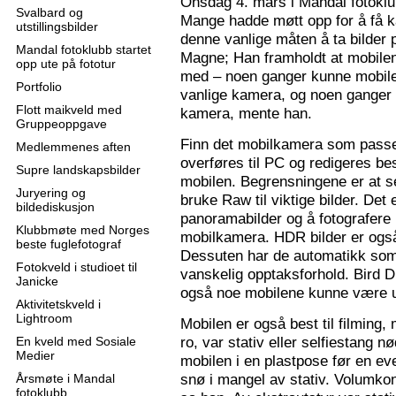
Onsdag 4. mars i Mandal fotoklu
Svalbard og
Mange hadde møtt opp for å få k
utstillingsbilder
denne vanlige måten å ta bilder p
Mandal fotoklubb startet
Magne; Han framholdt at mobilen
opp ute på fototur
med – noen ganger kunne mobilen
Portfolio
vanlige kamera, og noen ganger 
Flott maikveld med
kamera, mente han.
Gruppeoppgave
Finn det mobilkamera som passer
Medlemmenes aften
overføres til PC og redigeres bes
Supre landskapsbilder
mobilen. Begrensningene er at se
Juryering og
bruke Raw til viktige bilder. Det
bildediskusjon
panoramabilder og å fotografere
Klubbmøte med Norges
mobilkamera. HDR bilder er ogs
beste fuglefotograf
Dessuten har de automatikk som 
Fotokveld i studioet til
vanskelig opptaksforhold. Bird D
Janicke
også noe mobilene kunne være u
Aktivitetskveld i
Lightroom
Mobilen er også best til filming,
ro, var stativ eller selfiestang nø
En kveld med Sosiale
Medier
mobilen i en plastpose før en eve
snø i mangel av stativ. Volumkon
Årsmøte i Mandal
fotoklubb