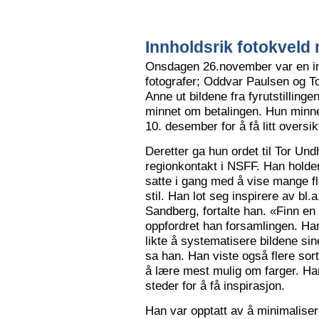
Innholdsrik fotokveld 
Onsdagen 26.november var en in
fotografer; Oddvar Paulsen og To
Anne ut bildene fra fyrutstillinge
minnet om betalingen. Hun minne
10. desember for å få litt oversik
Deretter ga hun ordet til Tor Un
regionkontakt i NSFF. Han holder t
satte i gang med å vise mange flot
stil. Han lot seg inspirere av bl
Sandberg, fortalte han. «Finn en
oppfordret han forsamlingen. Han
likte å systematisere bildene sin
sa han. Han viste også flere sort
å lære mest mulig om farger. Han l
steder for å få inspirasjon.
Han var opptatt av å minimalise