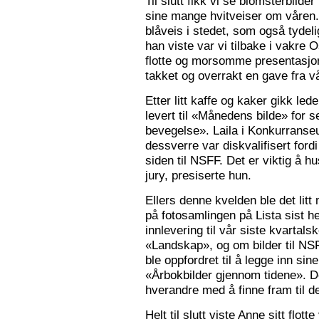
Til slutt fikk vi se blomsterbilde
sine mange hvitveiser om våren.
blåveis i stedet, som også tydelig
han viste var vi tilbake i vakre 
flotte og morsomme presentasjon
takket og overrakt en gave fra vå
Etter litt kaffe og kaker gikk le
levert til «Månedens bilde» for
bevegelse». Laila i Konkurranseut
dessverre var diskvalifisert ford
siden til NSFF. Det er viktig å h
jury, presiserte hun.
Ellers denne kvelden ble det litt
på fotosamlingen på Lista sist h
innlevering til vår siste kvarta
«Landskap», og om bilder til N
ble oppfordret til å legge inn sine
«Årbokbilder gjennom tidene». D
hverandre med å finne fram til d
Helt til slutt viste Anne sitt flott