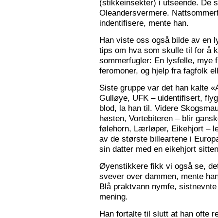
(stikkeinsekter) i utseende. De s
Oleandersvermere. Nattsommerfu
indentifisere, mente han.
Han viste oss også bilde av en l
tips om hva som skulle til for 
sommerfugler: En lysfelle, mye f
feromoner, og hjelp fra fagfolk el
Siste gruppe var det han kalte «
Gulløye, UFK – uidentifisert, fl
blod, la han til. Videre Skogsma
høsten, Vortebiteren – blir gansk
følehorn, Lærløper, Eikehjort – l
av de største billeartene i Euro
sin datter med en eikehjort sitt
Øyenstikkere fikk vi også se, de
svever over dammen, mente han.
Blå praktvann nymfe, sistnevnte 
mening.
Han fortalte til slutt at han ofte 