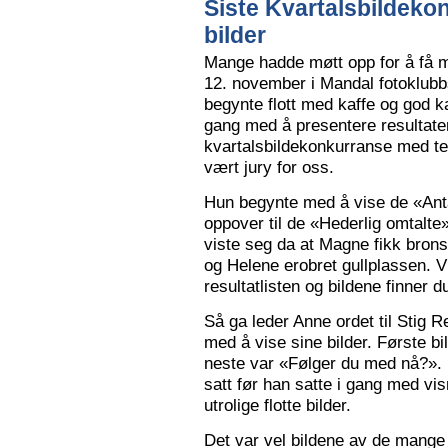
Siste Kvartalsbildeko
bilder
Mange hadde møtt opp for å få m
12. november i Mandal fotoklubbs
begynte flott med kaffe og god k
gang med å presentere resultaten
kvartalsbildekonkurranse med 
vært jury for oss.
Hun begynte med å vise de «Anta
oppover til de «Hederlig omtalte» 
viste seg da at Magne fikk bron
og Helene erobret gullplassen. V
resultatlisten og bildene finner 
Så ga leder Anne ordet til Stig 
med å vise sine bilder. Første b
neste var «Følger du med nå?».
satt før han satte i gang med vi
utrolige flotte bilder.
Det var vel bildene av de mange 