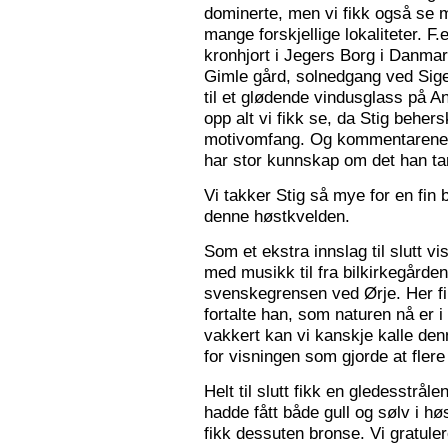
dominerte, men vi fikk også se m
mange forskjellige lokaliteter. F.
kronhjort i Jegers Borg i Danmark
Gimle gård, solnedgang ved Sigers
til et glødende vindusglass på A
opp alt vi fikk se, da Stig beher
motivomfang. Og kommentarene 
har stor kunnskap om det han tar
Vi takker Stig så mye for en fin 
denne høstkvelden.
Som et ekstra innslag til slutt vis
med musikk til fra bilkirkegården
svenskegrensen ved Ørje. Her fin
fortalte han, som naturen nå er i
vakkert kan vi kanskje kalle den
for visningen som gjorde at flere f
Helt til slutt fikk en gledesstrå
hadde fått både gull og sølv i hø
fikk dessuten bronse. Vi gratuler