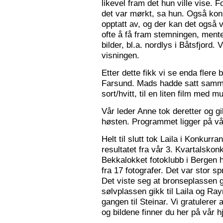
likevel fram det hun ville vise. 
det var mørkt, sa hun. Også konse
opptatt av, og der kan det også v
ofte å få fram stemningen, mente
bilder, bl.a. nordlys i Båtsfjord.
visningen.
Etter dette fikk vi se enda flere b
Farsund. Mads hadde satt sammen
sort/hvitt, til en liten film med mu
Vår leder Anne tok deretter og 
høsten. Programmet ligger på v
Helt til slutt tok Laila i Konkurr
resultatet fra vår 3. Kvartalsko
Bekkalokket fotoklubb i Bergen h
fra 17 fotografer. Det var stor sp
Det viste seg at bronseplassen gi
sølvplassen gikk til Laila og Ra
gangen til Steinar. Vi gratulerer 
og bildene finner du her på vår 