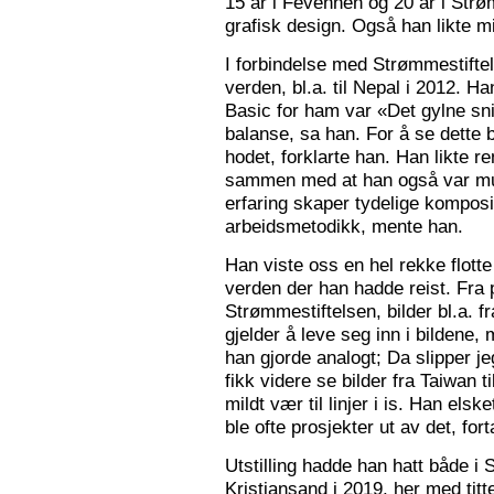
15 år i Fevennen og 20 år i Strø
grafisk design. Også han likte mi
I forbindelse med Strømmestiftel
verden, bl.a. til Nepal i 2012. 
Basic for ham var «Det gylne snitt
balanse, sa han. For å se dette b
hodet, forklarte han. Han likte re
sammen med at han også var mus
erfaring skaper tydelige kompos
arbeidsmetodikk, mente han.
Han viste oss en hel rekke flotte
verden der han hadde reist. Fra p
Strømmestiftelsen, bilder bl.a. f
gjelder å leve seg inn i bildene,
han gjorde analogt; Da slipper j
fikk videre se bilder fra Taiwan t
mildt vær til linjer i is. Han elsk
ble ofte prosjekter ut av det, fort
Utstilling hadde han hatt både i 
Kristiansand i 2019, her med tit