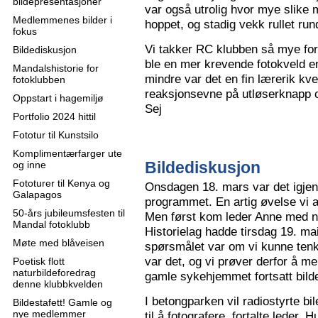
bildepresentasjoner
var også utrolig hvor mye slike m
Medlemmenes bilder i
hoppet, og stadig vekk rullet run
fokus
Vi takker RC klubben så mye for
Bildediskusjon
ble en mer krevende fotokveld e
Mandalshistorie for
mindre var det en fin lærerik kve
fotoklubben
reaksjonsevne på utløserknapp 
Oppstart i hagemiljø
Sej
Portfolio 2024 hittil
Fototur til Kunstsilo
Komplimentærfarger ute
Bildediskusjon
og inne
Fototurer til Kenya og
Onsdagen 18. mars var det igjen
Galapagos
programmet. En artig øvelse vi all
50-års jubileumsfesten til
Men først kom leder Anne med n
Mandal fotoklubb
Historielag hadde tirsdag 19. ma
Møte med blåveisen
spørsmålet var om vi kunne tenk
var det, og vi prøver derfor å me
Poetisk flott
naturbildeforedrag
gamle sykehjemmet fortsatt bild
denne klubbkvelden
I betongparken vil radiostyrte bil
Bildestafett! Gamle og
nye medlemmer
til å fotografere, fortalte leder.