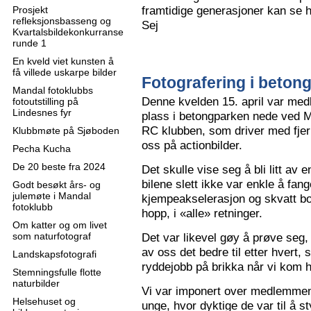
framtidige generasjoner kan se h
Prosjekt
refleksjonsbasseng og
Sej
Kvartalsbildekonkurranse
runde 1
En kveld viet kunsten å
få villede uskarpe bilder
Fotografering i beton
Mandal fotoklubbs
Denne kvelden 15. april var me
fotoutstilling på
Lindesnes fyr
plass i betongparken nede ved M
RC klubben, som driver med fjern
Klubbmøte på Sjøboden
oss på actionbilder.
Pecha Kucha
De 20 beste fra 2024
Det skulle vise seg å bli litt av 
bilene slett ikke var enkle å fa
Godt besøkt års- og
julemøte i Mandal
kjempeakselerasjon og skvatt bok
fotoklubb
hopp, i «alle» retninger.
Om katter og om livet
som naturfotograf
Det var likevel gøy å prøve seg, o
av oss det bedre til etter hvert,
Landskapsfotografi
ryddejobb på brikka når vi kom 
Stemningsfulle flotte
naturbilder
Vi var imponert over medlemme
Helsehuset og
unge, hvor dyktige de var til å s