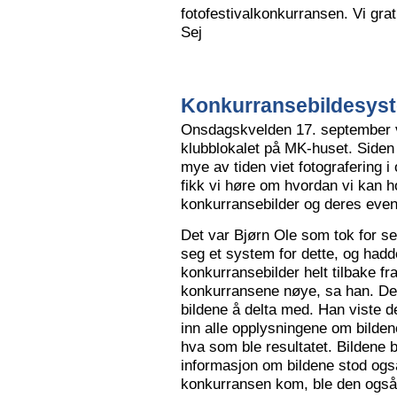
fotofestivalkonkurransen. Vi grat
Sej
Konkurransebildesyste
Onsdagskvelden 17. september va
klubblokalet på MK-huset. Siden 
mye av tiden viet fotografering i
fikk vi høre om hvordan vi kan h
konkurransebilder og deres even
Det var Bjørn Ole som tok for s
seg et system for dette, og hadd
konkurransebilder helt tilbake fr
konkurransene nøye, sa han. Det v
bildene å delta med. Han viste de
inn alle opplysningene om bilden
hva som ble resultatet. Bildene bl
informasjon om bildene stod også
konkurransen kom, ble den også l