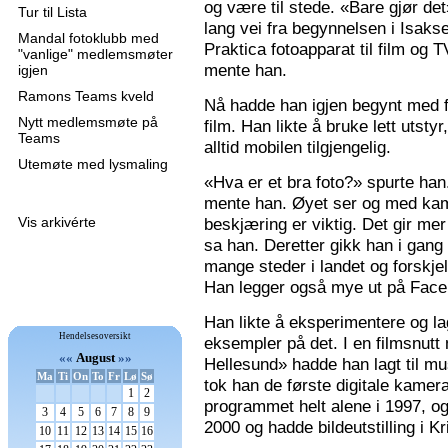
og være til stede. «Bare gjør de
Tur til Lista
lang vei fra begynnelsen i Isaks
Mandal fotoklubb med
Praktica fotoapparat til film og 
"vanlige" medlemsmøter
mente han.
igjen
Ramons Teams kveld
Nå hadde han igjen begynt med f
Nytt medlemsmøte på
film. Han likte å bruke lett utsty
Teams
alltid mobilen tilgjengelig.
Utemøte med lysmaling
«Hva er et bra foto?» spurte han
mente han. Øyet ser og med kame
Vis arkivérte
beskjæring er viktig. Det gir mer 
sa han. Deretter gikk han i gang
mange steder i landet og forskjel
Han legger også mye ut på Faceb
Han likte å eksperimentere og la
Hendelsesoversikt
eksempler på det. I en filmsnutt
««
August
»»
Hellesund» hadde han lagt til mu
Ma
Ti
On
To
Fr
Lø
Sø
tok han de første digitale kamer
1
2
programmet helt alene i 1997, 
3
4
5
6
7
8
9
2000 og hadde bildeutstilling i K
10
11
12
13
14
15
16