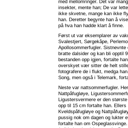
med mellomringer. Det var mange
insekter, mente han; De var lette 
ikke skvetne, mange kan ikke fly
han. Deretter begynte han å vis
på hva han hadde klart å finne.
Først ut var eksemplarer av vak
Svalestjert, Sørgekåpe, Perlem
Apollosommerfugler. Sistnevnte e
bratte dalsider og kan bli opptil
bestanden opp igjen, fortalte han. 
overskyet vær sitter de helt still
fotografere de i flukt, medga han
Song, men også i Telemark, forta
Neste var nattsommerfugler. Her 
Nattpåfugløye, Ligustersommer
Ligustersvermere er den største
opp til 15 cm fortalte han. Eller
Kveldspåfugløye og Nattpåfugløye
pussig nok om dagen og lukter ett
fortalte han om Ospeglassvinge.