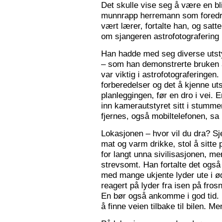
Det skulle vise seg å være en bl
munnrapp herremann som foredro
vært lærer, fortalte han, og satt
om sjangeren astrofotografering 
Han hadde med seg diverse utsty
– som han demonstrerte bruken a
var viktig i astrofotograferingen
forberedelser og det å kjenne utst
planleggingen, før en dro i vei. 
inn kamerautstyret sitt i stumm
fjernes, også mobiltelefonen, sa
Lokasjonen – hvor vil du dra? S
mat og varm drikke, stol å sitte 
for langt unna sivilisasjonen, me
strevsomt. Han fortalte det ogs
med mange ukjente lyder ute i 
reagert på lyder fra isen på fros
En bør også ankomme i god tid.
å finne veien tilbake til bilen. Men