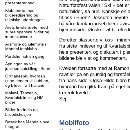
presenterer seg
Naturfotofestivalen i Ski – det e
Klubbmøte med
naturbilder, sa hun. Kanskje en 
bilderedigering og
til oss i Buen? Dessuten nevnte 
tekniske utfordringer
ha våre konkurransebilder i avisa
Årets første møte, med
hjemmeside. Ønsket vil bil ette
supre spanske bilder og
impresjonisme
Deretter plasserte vi oss i mindr
Årsmøte og julemøte i
fra siste innlevering til Kvartals
Mandal fotoklubb
hele presentert og diskutert i pl
Portfolio nok en gang
bildene ble vist og kommentert.
Åpningen av vår
Kvelden fortsatte med at Ramon 
jubileumsutstilling i Buen
rawfiler på en grundig og forståe
Orrhanespill, hvordan
fra hans side. Også Hilde bidro 
tjene penger til klubben,
og bilder fra Thailand
hvordan hun gikk fram på eget bi
lærerik kveld.
Malawi, Tanzania,
Kvartalsbilder og NM
Sej
bilder
Bilder fra India og
bildediskusjon
Mobilfoto
Besøk hos Mandals nye
fotograf