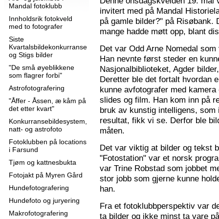
Denne onsdagskvelden 19. mai 
Mandal fotoklubb
invitert med på Mandal Historie
Innholdsrik fotokveld
på gamle bilder?" på Risøbank. D
med to fotografer
mange hadde møtt opp, blant diss
Siste
Kvartalsbildekonkurranse
Det var Odd Arne Nomedal som v
og Stigs bilder
Han nevnte først steder en kunne
"De små øyeblikkene
Nasjonalbiblioteket, Agder bilder
som flagrer forbi"
Deretter ble det fortalt hvordan 
Astrofotografering
kunne avfotografer med kamera e
slides og film. Han kom inn på r
"Åffer - Åssen, æ kåm på
det etter kvart"
bruk av kunstig intelligens, som ik
resultat, fikk vi se. Derfor ble b
Konkurransebildesystem,
natt- og astrofoto
måten.
Fotoklubben på locations
Det var viktig at bilder og tekst
i Farsund
"Fotostation" var et norsk prog
Tjøm og kattnesbukta
var Trine Robstad som jobbet me
Fotojakt på Myren Gård
stor jobb som gjerne kunne holde
Hundefotografering
han.
Hundefoto og juryering
Fra et fotoklubbperspektiv var de
Makrofotografering
ta bilder og ikke minst ta vare på