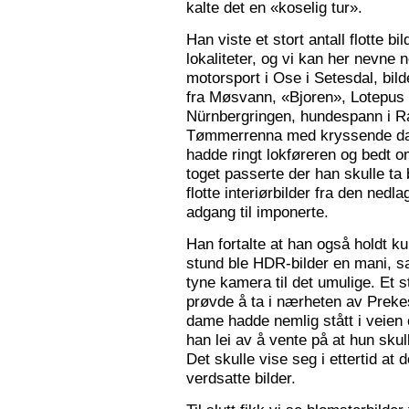
kalte det en «koselig tur».
Han viste et stort antall flotte bi
lokaliteter, og vi kan her nevne
motorsport i Ose i Setesdal, bilde
fra Møsvann, «Bjoren», Lotepus p
Nürnbergringen, hundespann i Ra
Tømmerrenna med kryssende damp
hadde ringt lokføreren og bedt 
toget passerte der han skulle ta 
flotte interiørbilder fra den nedl
adgang til imponerte.
Han fortalte at han også holdt ku
stund ble HDR-bilder en mani, sa
tyne kamera til det umulige. Et 
prøvde å ta i nærheten av Prekes
dame hadde nemlig stått i veien o
han lei av å vente på at hun skulle
Det skulle vise seg i ettertid at 
verdsatte bilder.