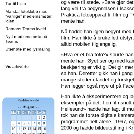
og være til stede. «Bare gjør de
Tur til Lista
lang vei fra begynnelsen i Isaks
Mandal fotoklubb med
Praktica fotoapparat til film og 
"vanlige" medlemsmøter
mente han.
igjen
Ramons Teams kveld
Nå hadde han igjen begynt med f
Nytt medlemsmøte på
film. Han likte å bruke lett utsty
Teams
alltid mobilen tilgjengelig.
Utemøte med lysmaling
«Hva er et bra foto?» spurte han
mente han. Øyet ser og med kame
Vis arkivérte
beskjæring er viktig. Det gir mer 
sa han. Deretter gikk han i gang
mange steder i landet og forskjel
Han legger også mye ut på Faceb
Han likte å eksperimentere og la
Hendelsesoversikt
eksempler på det. I en filmsnutt
««
August
»»
Hellesund» hadde han lagt til mu
Ma
Ti
On
To
Fr
Lø
Sø
tok han de første digitale kamer
1
2
programmet helt alene i 1997, 
3
4
5
6
7
8
9
2000 og hadde bildeutstilling i K
10
11
12
13
14
15
16