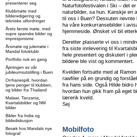
presenterer seg
Naturfotofestivalen i Ski – det e
Klubbmøte med
naturbilder, sa hun. Kanskje en 
bilderedigering og
til oss i Buen? Dessuten nevnte 
tekniske utfordringer
ha våre konkurransebilder i avisa
Årets første møte, med
hjemmeside. Ønsket vil bil ette
supre spanske bilder og
impresjonisme
Deretter plasserte vi oss i mindr
Årsmøte og julemøte i
fra siste innlevering til Kvartals
Mandal fotoklubb
hele presentert og diskutert i pl
Portfolio nok en gang
bildene ble vist og kommentert.
Åpningen av vår
Kvelden fortsatte med at Ramon 
jubileumsutstilling i Buen
rawfiler på en grundig og forståe
Orrhanespill, hvordan
fra hans side. Også Hilde bidro 
tjene penger til klubben,
og bilder fra Thailand
hvordan hun gikk fram på eget bi
lærerik kveld.
Malawi, Tanzania,
Kvartalsbilder og NM
Sej
bilder
Bilder fra India og
bildediskusjon
Mobilfoto
Besøk hos Mandals nye
fotograf