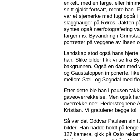
enkelt, med en farge, eller himme
snitt gjaldt fortsatt, mente han. 
var et sjømerke med fugl oppå i 
slagghauger på Røros. Jakten på 
syntes også nærfotografering var
farger i is. Byvandring i Grimst
portretter på veggene av Ibsen 
Landskap stod også hans hjerte n
han. Slike bilder fikk vi se fra 
bakgrunnen. Også en dam med va
og Gaustatoppen imponerte, like
mellom Sæl- og Sogndal med flot
Etter dette ble han i pausen tak
gaveoverrekkelse. Men også ha
overrekke noe: Hederstegnene A
Kristian. Vi gratulerer begge to!
Så var det Oddvar Paulsen sin tur
bilder. Han hadde holdt på leng
127 kamera, gikk på Oslo reklam