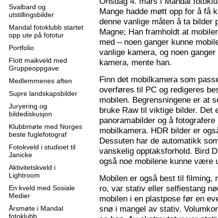
Onsdag 4. mars i Mandal fotoklu
Svalbard og
Mange hadde møtt opp for å få k
utstillingsbilder
denne vanlige måten å ta bilder p
Mandal fotoklubb startet
Magne; Han framholdt at mobilen
opp ute på fototur
med – noen ganger kunne mobilen
Portfolio
vanlige kamera, og noen ganger 
Flott maikveld med
kamera, mente han.
Gruppeoppgave
Finn det mobilkamera som passer
Medlemmenes aften
overføres til PC og redigeres bes
Supre landskapsbilder
mobilen. Begrensningene er at se
Juryering og
bruke Raw til viktige bilder. Det
bildediskusjon
panoramabilder og å fotografere
Klubbmøte med Norges
mobilkamera. HDR bilder er ogs
beste fuglefotograf
Dessuten har de automatikk som 
Fotokveld i studioet til
vanskelig opptaksforhold. Bird D
Janicke
også noe mobilene kunne være u
Aktivitetskveld i
Lightroom
Mobilen er også best til filming,
ro, var stativ eller selfiestang nø
En kveld med Sosiale
Medier
mobilen i en plastpose før en eve
snø i mangel av stativ. Volumkon
Årsmøte i Mandal
fotoklubb