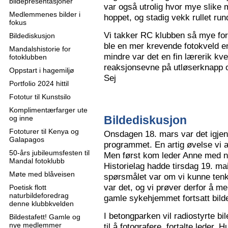
bildepresentasjoner
var også utrolig hvor mye slike m
Medlemmenes bilder i
hoppet, og stadig vekk rullet run
fokus
Vi takker RC klubben så mye for
Bildediskusjon
ble en mer krevende fotokveld e
Mandalshistorie for
mindre var det en fin lærerik kve
fotoklubben
reaksjonsevne på utløserknapp 
Oppstart i hagemiljø
Sej
Portfolio 2024 hittil
Fototur til Kunstsilo
Komplimentærfarger ute
Bildediskusjon
og inne
Fototurer til Kenya og
Onsdagen 18. mars var det igjen
Galapagos
programmet. En artig øvelse vi all
50-års jubileumsfesten til
Men først kom leder Anne med n
Mandal fotoklubb
Historielag hadde tirsdag 19. ma
Møte med blåveisen
spørsmålet var om vi kunne tenk
var det, og vi prøver derfor å me
Poetisk flott
naturbildeforedrag
gamle sykehjemmet fortsatt bild
denne klubbkvelden
I betongparken vil radiostyrte bil
Bildestafett! Gamle og
nye medlemmer
til å fotografere, fortalte leder.