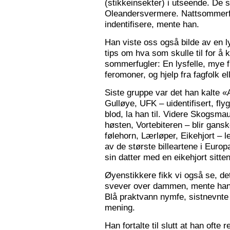
(stikkeinsekter) i utseende. De s
Oleandersvermere. Nattsommerfu
indentifisere, mente han.
Han viste oss også bilde av en l
tips om hva som skulle til for 
sommerfugler: En lysfelle, mye f
feromoner, og hjelp fra fagfolk el
Siste gruppe var det han kalte «
Gulløye, UFK – uidentifisert, fl
blod, la han til. Videre Skogsma
høsten, Vortebiteren – blir gansk
følehorn, Lærløper, Eikehjort – l
av de største billeartene i Euro
sin datter med en eikehjort sitt
Øyenstikkere fikk vi også se, de
svever over dammen, mente han.
Blå praktvann nymfe, sistnevnte 
mening.
Han fortalte til slutt at han ofte 