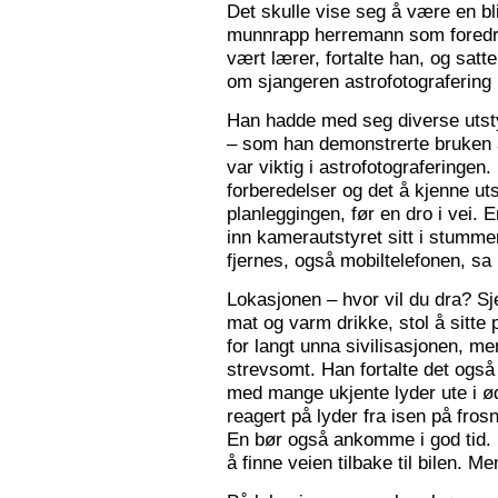
Det skulle vise seg å være en bl
munnrapp herremann som foredro
vært lærer, fortalte han, og satt
om sjangeren astrofotografering 
Han hadde med seg diverse utsty
– som han demonstrerte bruken a
var viktig i astrofotograferingen
forberedelser og det å kjenne utst
planleggingen, før en dro i vei. 
inn kamerautstyret sitt i stumm
fjernes, også mobiltelefonen, sa
Lokasjonen – hvor vil du dra? S
mat og varm drikke, stol å sitte 
for langt unna sivilisasjonen, me
strevsomt. Han fortalte det ogs
med mange ukjente lyder ute i 
reagert på lyder fra isen på fros
En bør også ankomme i god tid.
å finne veien tilbake til bilen. Men