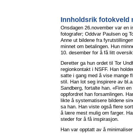
Innholdsrik fotokveld 
Onsdagen 26.november var en in
fotografer; Oddvar Paulsen og To
Anne ut bildene fra fyrutstillinge
minnet om betalingen. Hun minne
10. desember for å få litt oversik
Deretter ga hun ordet til Tor Un
regionkontakt i NSFF. Han holder t
satte i gang med å vise mange flot
stil. Han lot seg inspirere av bl
Sandberg, fortalte han. «Finn en
oppfordret han forsamlingen. Han
likte å systematisere bildene sin
sa han. Han viste også flere sort
å lære mest mulig om farger. Han l
steder for å få inspirasjon.
Han var opptatt av å minimalise