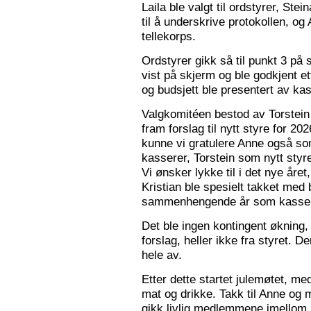
Laila ble valgt til ordstyrer, Stei
til å underskrive protokollen, o
tellekorps.
Ordstyrer gikk så til punkt 3 på
vist på skjerm og ble godkjent et
og budsjett ble presentert av kas
Valgkomitéen bestod av Torstein 
fram forslag til nytt styre for 2
kunne vi gratulere Anne også s
kasserer, Torstein som nytt sty
Vi ønsker lykke til i det nye åre
Kristian ble spesielt takket med 
sammenhengende år som kasser
Det ble ingen kontingent økning,
forslag, heller ikke fra styret. 
hele av.
Etter dette startet julemøtet, m
mat og drikke. Takk til Anne og 
gikk livlig medlemmene imellom, o