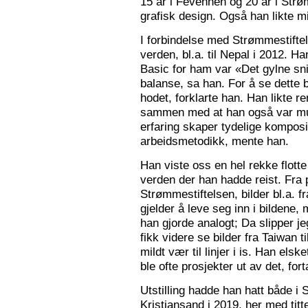
15 år i Fevennen og 20 år i Strø
grafisk design. Også han likte mi
I forbindelse med Strømmestiftel
verden, bl.a. til Nepal i 2012. 
Basic for ham var «Det gylne snitt
balanse, sa han. For å se dette b
hodet, forklarte han. Han likte re
sammen med at han også var mus
erfaring skaper tydelige kompos
arbeidsmetodikk, mente han.
Han viste oss en hel rekke flotte
verden der han hadde reist. Fra p
Strømmestiftelsen, bilder bl.a. f
gjelder å leve seg inn i bildene,
han gjorde analogt; Da slipper j
fikk videre se bilder fra Taiwan t
mildt vær til linjer i is. Han elsk
ble ofte prosjekter ut av det, fort
Utstilling hadde han hatt både i 
Kristiansand i 2019, her med tit