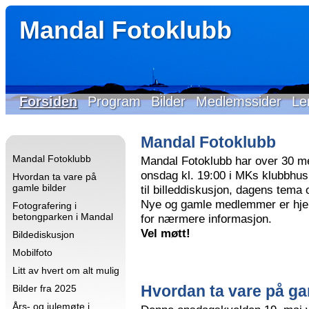
Mandal Fotoklubb
Forsiden
Program
Bilder
Medlemssider
Le
Mandal Fotoklubb
Mandal Fotoklubb
Mandal Fotoklubb har over 30 m
onsdag kl. 19:00 i MKs klubbhus 
Hvordan ta vare på
gamle bilder
til billeddiskusjon, dagens tema
Nye og gamle medlemmer er hjer
Fotografering i
betongparken i Mandal
for nærmere informasjon.
Vel møtt!
Bildediskusjon
Mobilfoto
Litt av hvert om alt mulig
Hvordan ta vare på ga
Bilder fra 2025
Års- og julemøte i