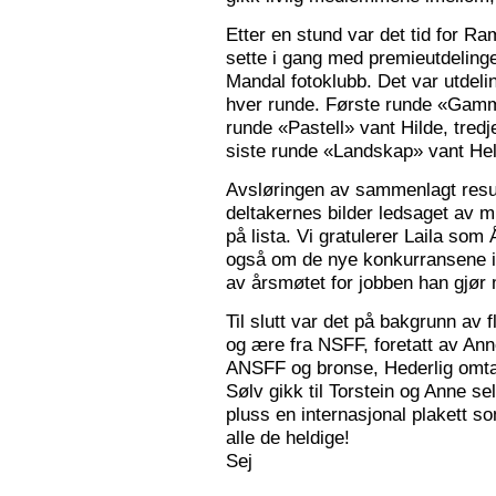
Etter en stund var det tid for Ra
sette i gang med premieutdelinge
Mandal fotoklubb. Det var utdeli
hver runde. Første runde «Gamm
runde «Pastell» vant Hilde, tred
siste runde «Landskap» vant Hele
Avsløringen av sammenlagt resul
deltakernes bilder ledsaget av m
på lista. Vi gratulerer Laila som
også om de nye konkurransene i
av årsmøtet for jobben han gjør
Til slutt var det på bakgrunn av fl
og ære fra NSFF, foretatt av Ann
ANSFF og bronse, Hederlig omtale
Sølv gikk til Torstein og Anne se
pluss en internasjonal plakett som
alle de heldige!
Sej