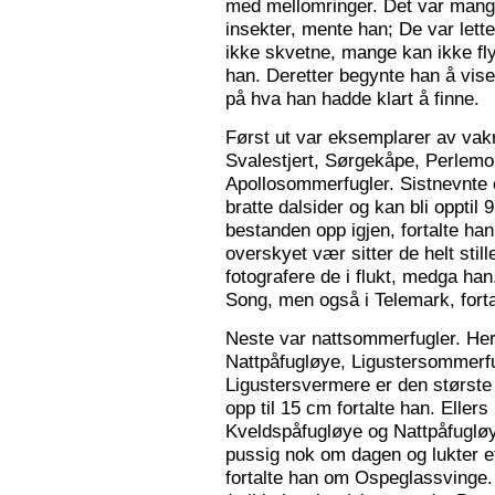
med mellomringer. Det var mange
insekter, mente han; De var lette 
ikke skvetne, mange kan ikke fly
han. Deretter begynte han å vis
på hva han hadde klart å finne.
Først ut var eksemplarer av vak
Svalestjert, Sørgekåpe, Perlem
Apollosommerfugler. Sistnevnte e
bratte dalsider og kan bli opptil
bestanden opp igjen, fortalte han. 
overskyet vær sitter de helt still
fotografere de i flukt, medga han
Song, men også i Telemark, forta
Neste var nattsommerfugler. Her 
Nattpåfugløye, Ligustersommer
Ligustersvermere er den største
opp til 15 cm fortalte han. Eller
Kveldspåfugløye og Nattpåfugløye
pussig nok om dagen og lukter ett
fortalte han om Ospeglassvinge.