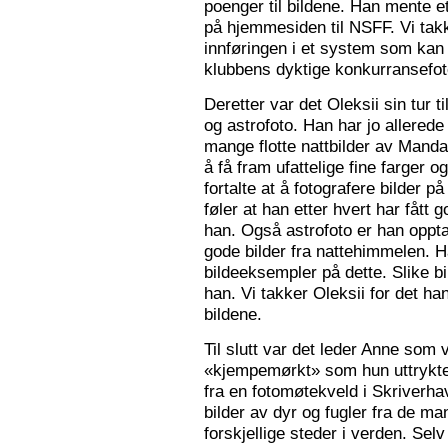
poenger til bildene. Han mente e
på hjemmesiden til NSFF. Vi tak
innføringen i et system som kan
klubbens dyktige konkurransefot
Deretter var det Oleksii sin tur ti
og astrofoto. Han har jo allered
mange flotte nattbilder av Mandal 
å få fram ufattelige fine farger og
fortalte at å fotografere bilder 
føler at han etter hvert har fått g
han. Også astrofoto er han opptat
gode bilder fra nattehimmelen. 
bildeeksempler på dette. Slike b
han. Vi takker Oleksii for det ha
bildene.
Til slutt var det leder Anne som v
«kjempemørkt» som hun uttrykte 
fra en fotomøtekveld i Skriverha
bilder av dyr og fugler fra de ma
forskjellige steder i verden. Sel