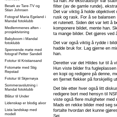
sa han. Av ekstrautstyr var stati
filter (av de gamle runde), ekstr
Besøk av Tare-TV og
Stian Johnsen
Det var viktig å holde objektive
rusk og rask. For å se balansen 
Fotograf Maria Egeland i
Mandal fotoklubb
et rutenett. Siden det var lett å
komponere bildet, mente han. S
Medlemmenes aften -
prosjektvisning
ta mange bilder. Det gjøres ved 
Babyboom i Mandal
Det var også viktig å rydde i bil
fotoklubb
hadde bruk for. Lag gjerne en mi
Spennende møte med
han.
fotograf Petter Sandell
Fototur til Kristiansand
Deretter var det Hildes tur til å 
Fotomøte med Stig
Hun viste bilder fra fugleplassen
Repstad
en kopi og redigere på denne, me
Fototur til Skjernøya
en fjernet flekker på forskjellig ut
Sommeravslutning i
Det ble etter hver også litt disk
Mandal fotoklubb
redigere bort med hensyn til N
Blåtur til Under
viste også flere muligheter med re
Lidenskap er blodig alvor
Mads en rekke bilder med seg sel
Lista landskap med
fortalte hvordan det kunne gjøre
modell
Sej