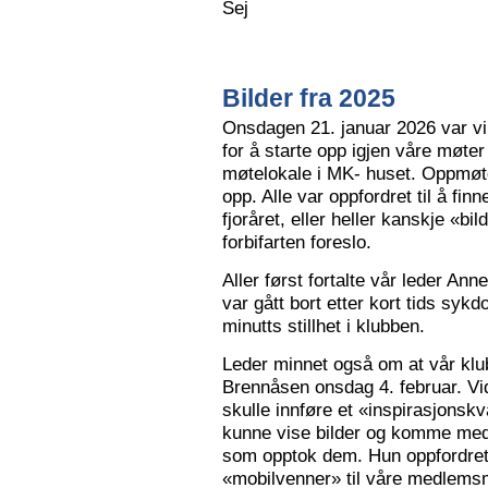
Sej
Bilder fra 2025
Onsdagen 21. januar 2026 var vi 
for å starte opp igjen våre møter
møtelokale i MK- huset. Oppmøte
opp. Alle var oppfordret til å finn
fjoråret, eller heller kanskje «bi
forbifarten foreslo.
Aller først fortalte vår leder A
var gått bort etter kort tids sy
minutts stillhet i klubben.
Leder minnet også om at vår klu
Brennåsen onsdag 4. februar. Vid
skulle innføre et «inspirasjons
kunne vise bilder og komme med 
som opptok dem. Hun oppfordret
«mobilvenner» til våre medlemsm