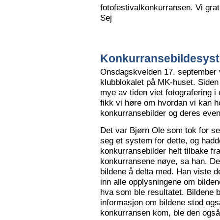
fotofestivalkonkurransen. Vi grat
Sej
Konkurransebildesyste
Onsdagskvelden 17. september va
klubblokalet på MK-huset. Siden 
mye av tiden viet fotografering i
fikk vi høre om hvordan vi kan h
konkurransebilder og deres even
Det var Bjørn Ole som tok for s
seg et system for dette, og hadd
konkurransebilder helt tilbake fr
konkurransene nøye, sa han. Det v
bildene å delta med. Han viste de
inn alle opplysningene om bilden
hva som ble resultatet. Bildene bl
informasjon om bildene stod også
konkurransen kom, ble den også l