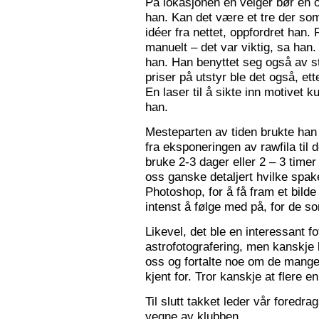
På lokasjonen en velger bør en 
han. Kan det være et tre der som
idéer fra nettet, oppfordret han.
manuelt – det var viktig, sa han.
han. Han benyttet seg også av st
priser på utstyr ble det også, e
En laser til å sikte inn motivet k
han.
Mesteparten av tiden brukte han 
fra eksponeringen av rawfila til 
bruke 2-3 dager eller 2 – 3 timer
oss ganske detaljert hvilke spak
Photoshop, for å få fram et bil
intenst å følge med på, for de so
Likevel, det ble en interessant 
astrofotografering, men kanskje l
oss og fortalte noe om de mange f
kjent for. Tror kanskje at flere e
Til slutt takket leder vår foredr
vegne av klubben.