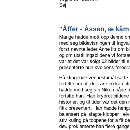
Sej
"Åffer - Åssen, æ kåm 
Mange hadde møtt opp denne ons
med seg bildevisningen til Ingva
først nevnte leder Anne litt om b
og om utstillingsbildene vi forts
var at det var solgt 62 bilder ti
presenterte hun kveldens foredr
På klingende venneslamål satte 
fortelle om alt det rare en kan bl
hadde med seg sin Nikon både på 
fortalte han. Han krydret bild
historier, og til tider var det de
fikk presentert. Han hadde hengt
balansert på islagte klopper i elv
stiv kuling på toppene for å få de
dø» proklamerte han flere gange