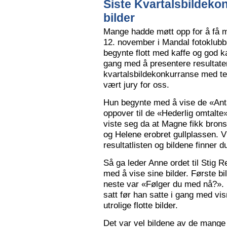
Siste Kvartalsbildeko
bilder
Mange hadde møtt opp for å få m
12. november i Mandal fotoklubbs
begynte flott med kaffe og god k
gang med å presentere resultaten
kvartalsbildekonkurranse med 
vært jury for oss.
Hun begynte med å vise de «Anta
oppover til de «Hederlig omtalte» 
viste seg da at Magne fikk bron
og Helene erobret gullplassen. V
resultatlisten og bildene finner 
Så ga leder Anne ordet til Stig 
med å vise sine bilder. Første b
neste var «Følger du med nå?».
satt før han satte i gang med vi
utrolige flotte bilder.
Det var vel bildene av de mange 