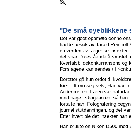
Sej
"De små øyeblikkene s
Det var godt oppmøte denne ons
hadde besøk av Tarald Reinholt 
en verden av fargerike insekter.
det snart forestående årsmøtet, o
Kvartalsbildekonkurransene og f
Forslagene kan sendes til Konku
Deretter gå hun ordet til kvelden
først litt om seg selv; Han var tr
Agderposten. Faren var naturfa
med hage i skogkanten, så han ble
fortalte han. Fotografering begy
journalistutdanningen, og det var
Etter hvert ble det insekter han e
Han brukte en Nikon D500 med 3