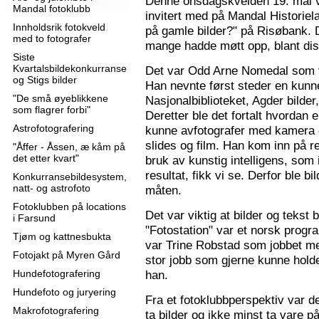
Denne onsdagskvelden 19. mai 
Mandal fotoklubb
invitert med på Mandal Historie
Innholdsrik fotokveld
på gamle bilder?" på Risøbank. D
med to fotografer
mange hadde møtt opp, blant diss
Siste
Kvartalsbildekonkurranse
Det var Odd Arne Nomedal som v
og Stigs bilder
Han nevnte først steder en kunne
"De små øyeblikkene
Nasjonalbiblioteket, Agder bilder
som flagrer forbi"
Deretter ble det fortalt hvordan 
Astrofotografering
kunne avfotografer med kamera e
slides og film. Han kom inn på r
"Åffer - Åssen, æ kåm på
det etter kvart"
bruk av kunstig intelligens, som ik
resultat, fikk vi se. Derfor ble b
Konkurransebildesystem,
natt- og astrofoto
måten.
Fotoklubben på locations
Det var viktig at bilder og tekst
i Farsund
"Fotostation" var et norsk prog
Tjøm og kattnesbukta
var Trine Robstad som jobbet me
Fotojakt på Myren Gård
stor jobb som gjerne kunne holde
Hundefotografering
han.
Hundefoto og juryering
Fra et fotoklubbperspektiv var de
Makrofotografering
ta bilder og ikke minst ta vare på