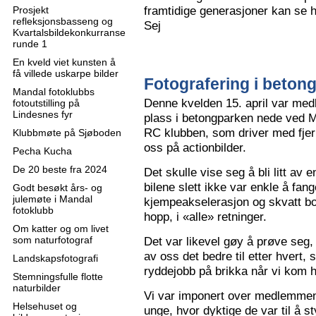
framtidige generasjoner kan se h
Prosjekt
refleksjonsbasseng og
Sej
Kvartalsbildekonkurranse
runde 1
En kveld viet kunsten å
få villede uskarpe bilder
Fotografering i beton
Mandal fotoklubbs
Denne kvelden 15. april var me
fotoutstilling på
Lindesnes fyr
plass i betongparken nede ved M
RC klubben, som driver med fjern
Klubbmøte på Sjøboden
oss på actionbilder.
Pecha Kucha
De 20 beste fra 2024
Det skulle vise seg å bli litt av 
bilene slett ikke var enkle å fa
Godt besøkt års- og
julemøte i Mandal
kjempeakselerasjon og skvatt bok
fotoklubb
hopp, i «alle» retninger.
Om katter og om livet
som naturfotograf
Det var likevel gøy å prøve seg, o
av oss det bedre til etter hvert,
Landskapsfotografi
ryddejobb på brikka når vi kom 
Stemningsfulle flotte
naturbilder
Vi var imponert over medlemme
Helsehuset og
unge, hvor dyktige de var til å s