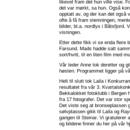
likevel fram det hun ville vise. 
det var mørkt, sa hun. Også konse
opptatt av, og der kan det også v
ofte å få fram stemningen, mente
bilder, bl.a. nordlys i Båtsfjord.
visningen.
Etter dette fikk vi se enda flere b
Farsund. Mads hadde satt sammen
sort/hvitt, til en liten film med mu
Vår leder Anne tok deretter og 
høsten. Programmet ligger på v
Helt til slutt tok Laila i Konkurr
resultatet fra vår 3. Kvartalsko
Bekkalokket fotoklubb i Bergen h
fra 17 fotografer. Det var stor sp
Det viste seg at bronseplassen gi
sølvplassen gikk til Laila og Ra
gangen til Steinar. Vi gratulerer 
og bildene finner du her på vår 