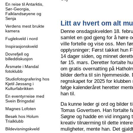
En reise til Antarktis,
Sør-Georgia,
Falklandsøyene og
Senja
Litt av hvert om alt mu
Verdens mest brukte
Denne onsdagskvelden 18. februa
kamera
samlet en god gjeng for å høre
Fuglekveld i nord
ville fortelle og vise oss. Men 
Inspirasjonskveld
opplysninger; Først takket hun F
Dovrefjell og
14 dager siden, og minnet derette
billeddiskusjon
før 15. mars. Deretter fortalte hu
Årsmøte i Mandal
om gratis overnatting på Hatholm
fotoklubb
bilder derfra til sin hjemmeside.
Studiofotografering hos
regnskapet for 2025 for klubben
Kjetil Jøssang i
følge kalenderåret heretter ment
Kulturfabrikken
han til.
En eventyrreise med
Svein Bringsdal
Da kunne leder gi ord og bilder t
Magnes Lofoten
Tomas Govertsen. Han fortalte fø
Søgne og hadde en vid inngang til
Besøk hos Holum
Trialklubb
kreativ tilnærming til dette inter
muligheter, mente han. Det gjaldt
Bildevisningskveld