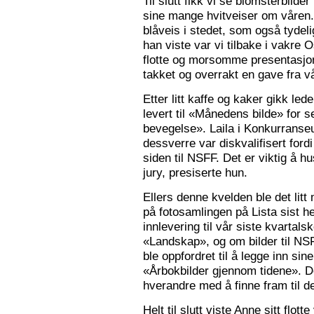
Til slutt fikk vi se blomsterbilde
sine mange hvitveiser om våren.
blåveis i stedet, som også tydelig
han viste var vi tilbake i vakre 
flotte og morsomme presentasjon
takket og overrakt en gave fra vå
Etter litt kaffe og kaker gikk le
levert til «Månedens bilde» for
bevegelse». Laila i Konkurranseut
dessverre var diskvalifisert ford
siden til NSFF. Det er viktig å h
jury, presiserte hun.
Ellers denne kvelden ble det litt
på fotosamlingen på Lista sist h
innlevering til vår siste kvarta
«Landskap», og om bilder til N
ble oppfordret til å legge inn sine
«Årbokbilder gjennom tidene». D
hverandre med å finne fram til d
Helt til slutt viste Anne sitt flott