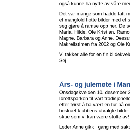
også kunne ha nytte av våre me
Det var mange som hadde tatt me
et mangfold flotte bilder med et
seg gjøre å ramse opp her. De so
Maria, Hilde, Ole Kristian, Ramo
Magne, Barbara og Anne. Dessut
Makrellstimen fra 2002 og Ole Kri
Vi takker alle for en fin bildekve
Sej
Års- og julemøte i Ma
Onsdagskvelden 10. desember 202
Idrettsparken til vårt tradisjonel
etter først å ha vært en tur på 
beskuet klubbens utvalgte bilder
skue som vi kan være stolte av!
Leder Anne gikk i gang med saksl