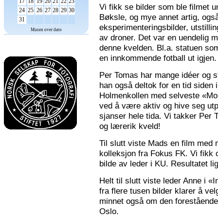
17
18
19
20
21
22
23
Vi fikk se bilder som ble filmet
24
25
26
27
28
29
30
Bøksle, og mye annet artig, også 
31
eksperimenteringsbilder, utstilli
Musen over dato
av droner. Det var en uendelig m
denne kvelden. Bl.a. statuen som 
en innkommende fotball ut igjen.
Per Tomas har mange idéer og stor
han også deltok for en tid siden 
Holmenkollen med selveste «Mona
ved å være aktiv og hive seg utp
sjanser hele tida. Vi takker Per
og lærerik kveld!
Til slutt viste Mads en film med m
kolleksjon fra Fokus FK. Vi fikk
bilde av leder i KU. Resultatet l
Helt til slutt viste leder Anne i
fra flere tusen bilder klarer å v
minnet også om den forestående n
Oslo.