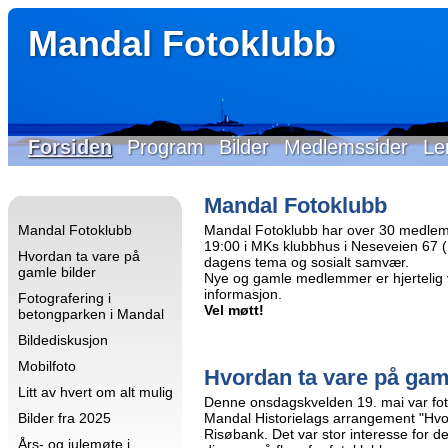
Mandal Fotoklubb
Forsiden
Program
Bilder
Medlemssider
Le
Mandal Fotoklubb
Mandal Fotoklubb
Mandal Fotoklubb har over 30 medlem
19:00 i MKs klubbhus i Neseveien 67 (Id
Hvordan ta vare på
dagens tema og sosialt samvær.
gamle bilder
Nye og gamle medlemmer er hjertelig 
informasjon.
Fotografering i
Vel møtt!
betongparken i Mandal
Bildediskusjon
Mobilfoto
Hvordan ta vare på gam
Litt av hvert om alt mulig
Denne onsdagskvelden 19. mai var fo
Bilder fra 2025
Mandal Historielags arrangement "Hvo
Risøbank. Det var stor interesse for 
Års- og julemøte i