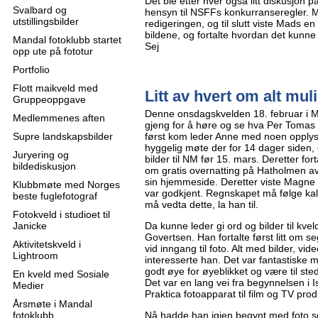
Det ble etter hver også litt diskusjon 
Svalbard og
hensyn til NSFFs konkurranseregler. 
utstillingsbilder
redigeringen, og til slutt viste Mads en
bildene, og fortalte hvordan det kunne
Mandal fotoklubb startet
Sej
opp ute på fototur
Portfolio
Flott maikveld med
Litt av hvert om alt mul
Gruppeoppgave
Denne onsdagskvelden 18. februar i M
Medlemmenes aften
gjeng for å høre og se hva Per Tomas G
Supre landskapsbilder
først kom leder Anne med noen opplys
hyggelig møte der for 14 dager siden,
Juryering og
bilder til NM før 15. mars. Deretter for
bildediskusjon
om gratis overnatting på Hatholmen av K
sin hjemmeside. Deretter viste Magne 
Klubbmøte med Norges
var godkjent. Regnskapet må følge kal
beste fuglefotograf
må vedta dette, la han til.
Fotokveld i studioet til
Janicke
Da kunne leder gi ord og bilder til kv
Govertsen. Han fortalte først litt om 
Aktivitetskveld i
vid inngang til foto. Alt med bilder, vid
Lightroom
interesserte han. Det var fantastiske m
godt øye for øyeblikket og være til st
En kveld med Sosiale
Det var en lang vei fra begynnelsen i 
Medier
Praktica fotoapparat til film og TV pro
Årsmøte i Mandal
fotoklubb
Nå hadde han igjen begynt med foto se