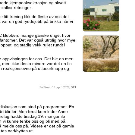
hadde kjempeakselerasjon og skvatt
 «alle» retninger.
 litt trening fikk de fleste av oss det
rt var en god ryddejobb på brikka når vi
C klubben, mange ganske unge, hvor
tsfantomer. Det var også utrolig hvor mye
hoppet, og stadig vekk rullet rundt i
 oppvisningen for oss. Det ble en mer
, men ikke desto mindre var det en fin
egen reaksjonsevne på utløserknapp og
Publisert: 16. april 2026, SEJ
ediskusjon som stod på programmet. En
dri blir lei. Men først kom leder Anne
ielag hadde tirsdag 19. mai gamle
 vi kunne tenke oss og bli med på
r å melde oss på. Videre er det på gamle
tas ned/byttes ut.