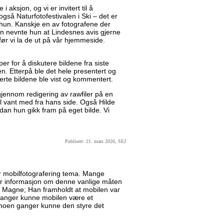
i aksjon, og vi er invitert til å
også Naturfotofestivalen i Ski – det er
a hun. Kanskje en av fotografene der
en nevnte hun at Lindesnes avis gjerne
 før vi la de ut på vår hjemmeside.
er for å diskutere bildene fra siste
en. Etterpå ble det hele presentert og
verte bildene ble vist og kommentert.
jennom redigering av rawfiler på en
vel vant med fra hans side. Også Hilde
dan hun gikk fram på eget bilde. Vi
Publisert: 21. mars 2026, SEJ
r mobilfotografering tema. Mange
mer informasjon om denne vanlige måten
var Magne; Han framholdt at mobilen var
ganger kunne mobilen være et
 noen ganger kunne den styre det