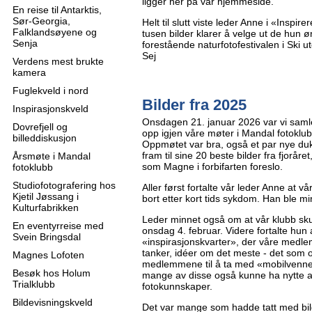
ligger her på vår hjemmeside.
En reise til Antarktis,
Sør-Georgia,
Helt til slutt viste leder Anne i «Inspi
Falklandsøyene og
tusen bilder klarer å velge ut de hun
Senja
forestående naturfotofestivalen i Ski u
Sej
Verdens mest brukte
kamera
Fuglekveld i nord
Bilder fra 2025
Inspirasjonskveld
Onsdagen 21. januar 2026 var vi samlet
Dovrefjell og
opp igjen våre møter i Mandal fotoklub
billeddiskusjon
Oppmøtet var bra, også et par nye dukke
fram til sine 20 beste bilder fra fjoråret
Årsmøte i Mandal
som Magne i forbifarten foreslo.
fotoklubb
Studiofotografering hos
Aller først fortalte vår leder Anne at 
Kjetil Jøssang i
bort etter kort tids sykdom. Han ble mi
Kulturfabrikken
Leder minnet også om at vår klubb sk
En eventyrreise med
onsdag 4. februar. Videre fortalte hun 
Svein Bringsdal
«inspirasjonskvarter», der våre med
tanker, idéer om det meste - det som
Magnes Lofoten
medlemmene til å ta med «mobilvenner
Besøk hos Holum
mange av disse også kunne ha nytte 
Trialklubb
fotokunnskaper.
Bildevisningskveld
Det var mange som hadde tatt med bil