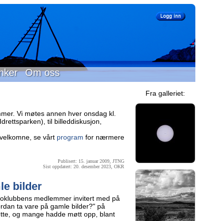
nker
Om oss
Fra galleriet:
mer. Vi møtes annen hver onsdag kl.
rettsparken), til billeddiskusjon,
velkomne, se vårt
program
for nærmere
Publisert: 15. januar 2009, JTNG
Sist oppdatert: 20. desember 2023, OKR
le bilder
toklubbens medlemmer invitert med på
rdan ta vare på gamle bilder?" på
dette, og mange hadde møtt opp, blant