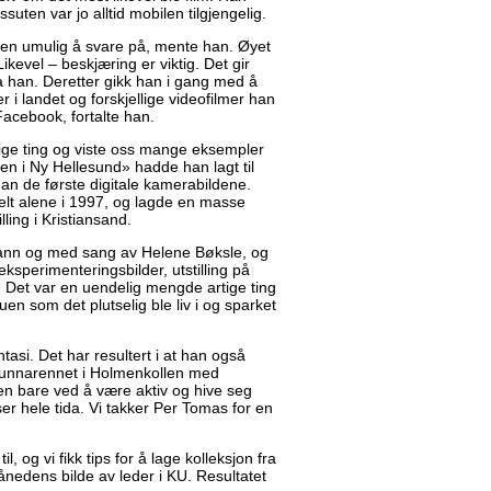
essuten var jo alltid mobilen tilgjengelig.
ten umulig å svare på, mente han. Øyet
kevel – beskjæring er viktig. Det gir
sa han. Deretter gikk han i gang med å
 i landet og forskjellige videofilmer han
acebook, fortalte han.
tige ting og viste oss mange eksempler
gen i Ny Hellesund» hadde han lagt til
an de første digitale kamerabildene.
lt alene i 1997, og lagde en masse
ling i Kristiansand.
r vann og med sang av Helene Bøksle, og
 eksperimenteringsbilder, utstilling på
r. Det var en uendelig mengde artige ting
uen som det plutselig ble liv i og sparket
asi. Det har resultert i at han også
 i unnarennet i Holmenkollen med
en bare ved å være aktiv og hive seg
er hele tida. Vi takker Per Tomas for en
l, og vi fikk tips for å lage kolleksjon fra
ånedens bilde av leder i KU. Resultatet