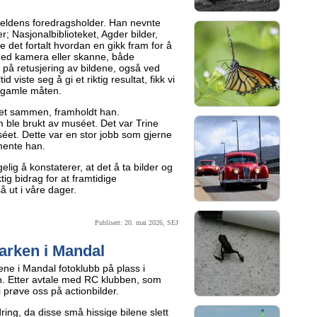
eldens foredragsholder. Han nevnte
r; Nasjonalbiblioteket, Agder bilder,
e det fortalt hvordan en gikk fram for å
med kamera eller skanne, både
n på retusjering av bildene, også ved
d viste seg å gi et riktig resultat, fikk vi
å gamle måten.
agret sammen, framholdt han.
 ble brukt av muséet. Det var Trine
et. Dette var en stor jobb som gjerne
mente han.
lig å konstaterer, at det å ta bilder og
tig bidrag for at framtidige
 ut i våre dager.
Publisert: 20. mai 2026, SEJ
arken i Mandal
ne i Mandal fotoklubb på plass i
. Etter avtale med RC klubben, som
i prøve oss på actionbilder.
rdring, da disse små hissige bilene slett