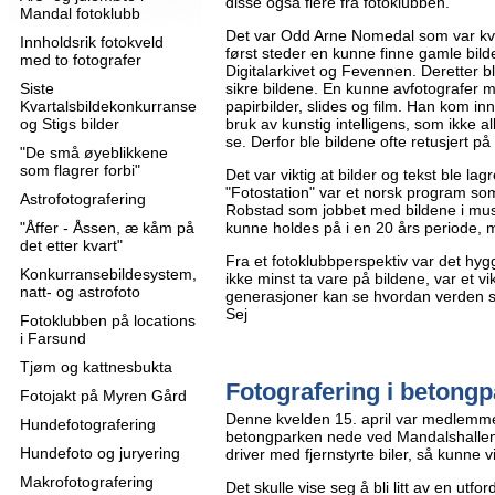
disse også flere fra fotoklubben.
Mandal fotoklubb
Det var Odd Arne Nomedal som var kv
Innholdsrik fotokveld
først steder en kunne finne gamle bilde
med to fotografer
Digitalarkivet og Fevennen. Deretter bl
Siste
sikre bildene. En kunne avfotografer 
Kvartalsbildekonkurranse
papirbilder, slides og film. Han kom in
og Stigs bilder
bruk av kunstig intelligens, som ikke allti
se. Derfor ble bildene ofte retusjert p
"De små øyeblikkene
som flagrer forbi"
Det var viktig at bilder og tekst ble l
"Fotostation" var et norsk program som
Astrofotografering
Robstad som jobbet med bildene i musé
"Åffer - Åssen, æ kåm på
kunne holdes på i en 20 års periode, 
det etter kvart"
Fra et fotoklubbperspektiv var det hygge
Konkurransebildesystem,
ikke minst ta vare på bildene, var et vik
natt- og astrofoto
generasjoner kan se hvordan verden så
Sej
Fotoklubben på locations
i Farsund
Tjøm og kattnesbukta
Fotografering i betongp
Fotojakt på Myren Gård
Denne kvelden 15. april var medlemme
Hundefotografering
betongparken nede ved Mandalshallen
Hundefoto og juryering
driver med fjernstyrte biler, så kunne v
Makrofotografering
Det skulle vise seg å bli litt av en utfo