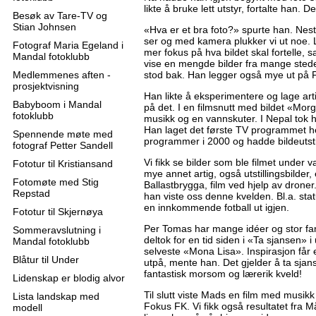
likte å bruke lett utstyr, fortalte han. D
Besøk av Tare-TV og
Stian Johnsen
«Hva er et bra foto?» spurte han. Nes
ser og med kamera plukker vi ut noe. Li
Fotograf Maria Egeland i
mer fokus på hva bildet skal fortelle, 
Mandal fotoklubb
vise en mengde bilder fra mange steder
Medlemmenes aften -
stod bak. Han legger også mye ut på F
prosjektvisning
Han likte å eksperimentere og lage ar
Babyboom i Mandal
på det. I en filmsnutt med bildet «Mor
fotoklubb
musikk og en vannskuter. I Nepal tok h
Han laget det første TV programmet he
Spennende møte med
programmer i 2000 og hadde bildeutstil
fotograf Petter Sandell
Vi fikk se bilder som ble filmet unde
Fototur til Kristiansand
mye annet artig, også utstillingsbilder,
Fotomøte med Stig
Ballastbrygga, film ved hjelp av drone
Repstad
han viste oss denne kvelden. Bl.a. stat
en innkommende fotball ut igjen.
Fototur til Skjernøya
Per Tomas har mange idéer og stor fant
Sommeravslutning i
deltok for en tid siden i «Ta sjansen»
Mandal fotoklubb
selveste «Mona Lisa». Inspirasjon får 
Blåtur til Under
utpå, mente han. Det gjelder å ta sjans
fantastisk morsom og lærerik kveld!
Lidenskap er blodig alvor
Til slutt viste Mads en film med musikk ti
Lista landskap med
Fokus FK. Vi fikk også resultatet fra M
modell