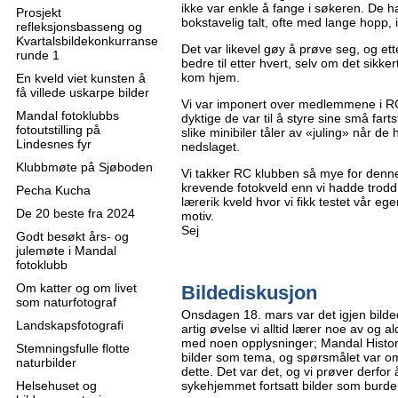
ikke var enkle å fange i søkeren. De 
Prosjekt
bokstavelig talt, ofte med lange hopp, i
refleksjonsbasseng og
Kvartalsbildekonkurranse
Det var likevel gøy å prøve seg, og etter
runde 1
bedre til etter hvert, selv om det sikke
kom hjem.
En kveld viet kunsten å
få villede uskarpe bilder
Vi var imponert over medlemmene i R
Mandal fotoklubbs
dyktige de var til å styre sine små far
fotoutstilling på
slike minibiler tåler av «juling» når de 
Lindesnes fyr
nedslaget.
Klubbmøte på Sjøboden
Vi takker RC klubben så mye for denne
krevende fotokveld enn vi hadde trodd
Pecha Kucha
lærerik kveld hvor vi fikk testet vår 
De 20 beste fra 2024
motiv.
Sej
Godt besøkt års- og
julemøte i Mandal
fotoklubb
Om katter og om livet
Bildediskusjon
som naturfotograf
Onsdagen 18. mars var det igjen bild
Landskapsfotografi
artig øvelse vi alltid lærer noe av og al
med noen opplysninger; Mandal Histor
Stemningsfulle flotte
bilder som tema, og spørsmålet var om
naturbilder
dette. Det var det, og vi prøver derfo
Helsehuset og
sykehjemmet fortsatt bilder som burde 