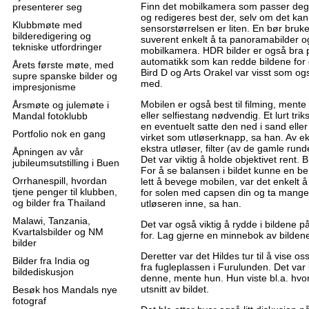
Finn det mobilkamera som passer deg b
presenterer seg
og redigeres best der, selv om det kan
Klubbmøte med
sensorstørrelsen er liten. En bør bruke
bilderedigering og
suverent enkelt å ta panoramabilder o
tekniske utfordringer
mobilkamera. HDR bilder er også bra 
automatikk som kan redde bildene for 
Årets første møte, med
Bird D og Arts Orakel var visst som o
supre spanske bilder og
med.
impresjonisme
Mobilen er også best til filming, mente
Årsmøte og julemøte i
eller selfiestang nødvendig. Et lurt tri
Mandal fotoklubb
en eventuelt satte den ned i sand eller
Portfolio nok en gang
virket som utløserknapp, sa han. Av eks
ekstra utløser, filter (av de gamle rund
Åpningen av vår
Det var viktig å holde objektivet rent.
jubileumsutstilling i Buen
For å se balansen i bildet kunne en ben
Orrhanespill, hvordan
lett å bevege mobilen, var det enkelt
tjene penger til klubben,
for solen med capsen din og ta mange 
og bilder fra Thailand
utløseren inne, sa han.
Malawi, Tanzania,
Det var også viktig å rydde i bildene p
Kvartalsbilder og NM
for. Lag gjerne en minnebok av bildene
bilder
Deretter var det Hildes tur til å vise os
Bilder fra India og
fra fugleplassen i Furulunden. Det var 
bildediskusjon
denne, mente hun. Hun viste bl.a. hvord
utsnitt av bildet.
Besøk hos Mandals nye
fotograf