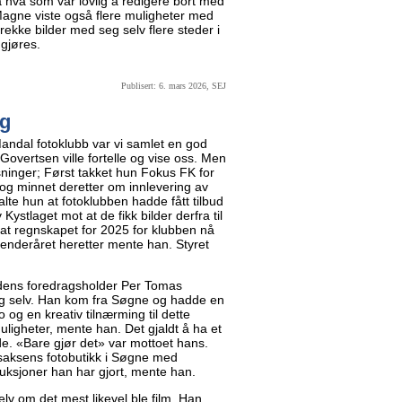
på hva som var lovlig å redigere bort med
Magne viste også flere muligheter med
 rekke bilder med seg selv flere steder i
 gjøres.
Publisert: 6. mars 2026, SEJ
ig
andal fotoklubb var vi samlet en god
overtsen ville fortelle og vise oss. Men
ninger; Først takket hun Fokus FK for
 og minnet deretter om innlevering av
talte hun at fotoklubben hadde fått tilbud
ystlaget mot at de fikk bilder derfra til
at regnskapet for 2025 for klubben nå
enderåret heretter mente han. Styret
eldens foredragsholder Per Tomas
seg selv. Han kom fra Søgne og hadde en
eo og en kreativ tilnærming til dette
uligheter, mente han. Det gjaldt å ha et
ede. «Bare gjør det» var mottoet hans.
Isaksens fotobutikk i Søgne med
duksjoner han har gjort, mente han.
lv om det mest likevel ble film. Han