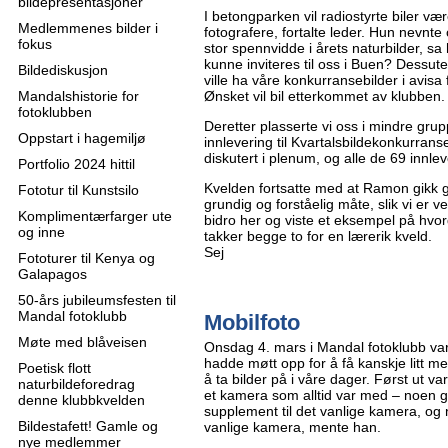
bildepresentasjoner
I betongparken vil radiostyrte biler være 
Medlemmenes bilder i
fotografere, fortalte leder. Hun nevnte 
fokus
stor spennvidde i årets naturbilder, s
kunne inviteres til oss i Buen? Dessut
Bildediskusjon
ville ha våre konkurransebilder i avisa
Mandalshistorie for
Ønsket vil bil etterkommet av klubben.
fotoklubben
Deretter plasserte vi oss i mindre grupp
Oppstart i hagemiljø
innlevering til Kvartalsbildekonkurrans
diskutert i plenum, og alle de 69 innle
Portfolio 2024 hittil
Kvelden fortsatte med at Ramon gikk g
Fototur til Kunstsilo
grundig og forståelig måte, slik vi er 
Komplimentærfarger ute
bidro her og viste et eksempel på hvor
og inne
takker begge to for en lærerik kveld.
Sej
Fototurer til Kenya og
Galapagos
50-års jubileumsfesten til
Mandal fotoklubb
Mobilfoto
Møte med blåveisen
Onsdag 4. mars i Mandal fotoklubb va
hadde møtt opp for å få kanskje litt 
Poetisk flott
å ta bilder på i våre dager. Først ut 
naturbildeforedrag
et kamera som alltid var med – noen 
denne klubbkvelden
supplement til det vanlige kamera, og
Bildestafett! Gamle og
vanlige kamera, mente han.
nye medlemmer