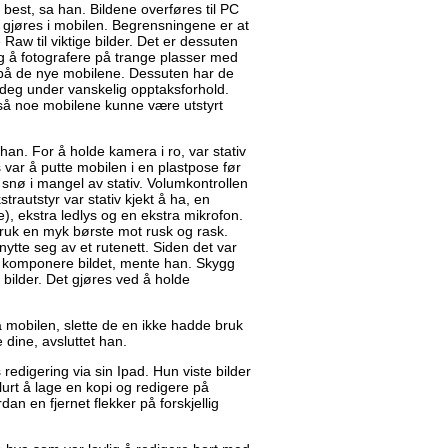
est, sa han. Bildene overføres til PC
 gjøres i mobilen. Begrensningene er at
 Raw til viktige bilder. Det er dessuten
g å fotografere på trange plasser med
på de nye mobilene. Dessuten har de
deg under vanskelig opptaksforhold.
gså noe mobilene kunne være utstyrt
 han. For å holde kamera i ro, var stativ
ks var å putte mobilen i en plastpose før
 snø i mangel av stativ. Volumkontrollen
trautstyr var stativ kjekt å ha, en
e), ekstra ledlys og en ekstra mikrofon.
 Bruk en myk børste mot rusk og rask.
ytte seg av et rutenett. Siden det var
 å komponere bildet, mente han. Skygg
bilder. Det gjøres ved å holde
å mobilen, slette de en ikke hadde bruk
 dine, avsluttet han.
s redigering via sin Ipad. Hun viste bilder
lurt å lage en kopi og redigere på
an en fjernet flekker på forskjellig