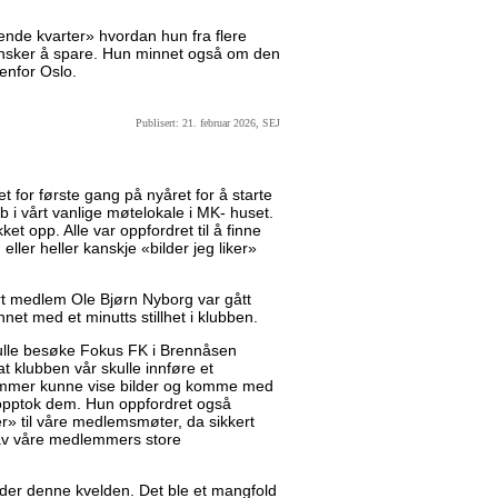
rerende kvarter» hvordan hun fra flere
 ønsker å spare. Hun minnet også om den
tenfor Oslo.
Publisert: 21. februar 2026, SEJ
 for første gang på nyåret for å starte
b i vårt vanlige møtelokale i MK- huset.
t opp. Alle var oppfordret til å finne
, eller heller kanskje «bilder jeg liker»
vårt medlem Ole Bjørn Nyborg var gått
nnet med et minutts stillhet i klubben.
ulle besøke Fokus FK i Brennåsen
at klubben vår skulle innføre et
lemmer kunne vise bilder og komme med
 opptok dem. Hun oppfordret også
» til våre medlemsmøter, da sikkert
av våre medlemmers store
der denne kvelden. Det ble et mangfold