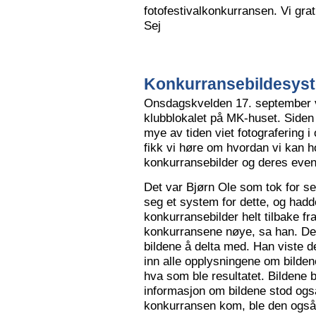
fotofestivalkonkurransen. Vi grat
Sej
Konkurransebildesyste
Onsdagskvelden 17. september va
klubblokalet på MK-huset. Siden 
mye av tiden viet fotografering i
fikk vi høre om hvordan vi kan h
konkurransebilder og deres even
Det var Bjørn Ole som tok for s
seg et system for dette, og hadd
konkurransebilder helt tilbake fr
konkurransene nøye, sa han. Det v
bildene å delta med. Han viste de
inn alle opplysningene om bilden
hva som ble resultatet. Bildene bl
informasjon om bildene stod også
konkurransen kom, ble den også l