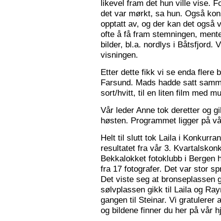
likevel fram det hun ville vise. 
det var mørkt, sa hun. Også konse
opptatt av, og der kan det også v
ofte å få fram stemningen, mente
bilder, bl.a. nordlys i Båtsfjord.
visningen.
Etter dette fikk vi se enda flere b
Farsund. Mads hadde satt sammen
sort/hvitt, til en liten film med mu
Vår leder Anne tok deretter og 
høsten. Programmet ligger på v
Helt til slutt tok Laila i Konkurr
resultatet fra vår 3. Kvartalsko
Bekkalokket fotoklubb i Bergen h
fra 17 fotografer. Det var stor sp
Det viste seg at bronseplassen gi
sølvplassen gikk til Laila og Ra
gangen til Steinar. Vi gratulerer 
og bildene finner du her på vår 