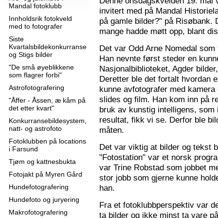
Denne onsdagskvelden 19. mai 
Mandal fotoklubb
invitert med på Mandal Historie
Innholdsrik fotokveld
på gamle bilder?" på Risøbank. D
med to fotografer
mange hadde møtt opp, blant diss
Siste
Kvartalsbildekonkurranse
Det var Odd Arne Nomedal som v
og Stigs bilder
Han nevnte først steder en kunne
"De små øyeblikkene
Nasjonalbiblioteket, Agder bilder
som flagrer forbi"
Deretter ble det fortalt hvordan 
Astrofotografering
kunne avfotografer med kamera e
slides og film. Han kom inn på r
"Åffer - Åssen, æ kåm på
det etter kvart"
bruk av kunstig intelligens, som ik
resultat, fikk vi se. Derfor ble b
Konkurransebildesystem,
natt- og astrofoto
måten.
Fotoklubben på locations
Det var viktig at bilder og tekst
i Farsund
"Fotostation" var et norsk prog
Tjøm og kattnesbukta
var Trine Robstad som jobbet me
Fotojakt på Myren Gård
stor jobb som gjerne kunne holde
Hundefotografering
han.
Hundefoto og juryering
Fra et fotoklubbperspektiv var de
Makrofotografering
ta bilder og ikke minst ta vare på