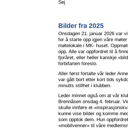
Sej
Bilder fra 2025
Onsdagen 21. januar 2026 var vi 
for å starte opp igjen våre møter
møtelokale i MK- huset. Oppmøte
opp. Alle var oppfordret til å finn
fjoråret, eller heller kanskje «bi
forbifarten foreslo.
Aller først fortalte vår leder A
var gått bort etter kort tids sy
minutts stillhet i klubben.
Leder minnet også om at vår klu
Brennåsen onsdag 4. februar. Vid
skulle innføre et «inspirasjons
kunne vise bilder og komme med 
som opptok dem. Hun oppfordret
«mobilvenner» til våre medlemsm