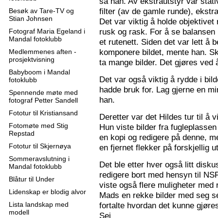
sa han. Av ekstrautstyr var stati
filter (av de gamle runde), ekstr
Besøk av Tare-TV og
Stian Johnsen
Det var viktig å holde objektive
rusk og rask. For å se balansen 
Fotograf Maria Egeland i
Mandal fotoklubb
et rutenett. Siden det var lett å
komponere bildet, mente han. S
Medlemmenes aften -
prosjektvisning
ta mange bilder. Det gjøres ved 
Babyboom i Mandal
Det var også viktig å rydde i bil
fotoklubb
hadde bruk for. Lag gjerne en mi
Spennende møte med
han.
fotograf Petter Sandell
Fototur til Kristiansand
Deretter var det Hildes tur til å 
Fotomøte med Stig
Hun viste bilder fra fugleplassen
Repstad
en kopi og redigere på denne, me
Fototur til Skjernøya
en fjernet flekker på forskjellig ut
Sommeravslutning i
Det ble etter hver også litt disk
Mandal fotoklubb
redigere bort med hensyn til N
Blåtur til Under
viste også flere muligheter med re
Lidenskap er blodig alvor
Mads en rekke bilder med seg sel
Lista landskap med
fortalte hvordan det kunne gjøre
modell
Sej