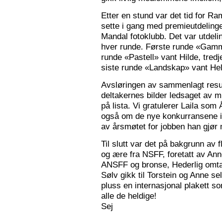
Etter en stund var det tid for Ra
sette i gang med premieutdelinge
Mandal fotoklubb. Det var utdeli
hver runde. Første runde «Gamm
runde «Pastell» vant Hilde, tred
siste runde «Landskap» vant Hele
Avsløringen av sammenlagt resul
deltakernes bilder ledsaget av m
på lista. Vi gratulerer Laila som
også om de nye konkurransene i
av årsmøtet for jobben han gjør
Til slutt var det på bakgrunn av fl
og ære fra NSFF, foretatt av Ann
ANSFF og bronse, Hederlig omtale
Sølv gikk til Torstein og Anne se
pluss en internasjonal plakett som
alle de heldige!
Sej