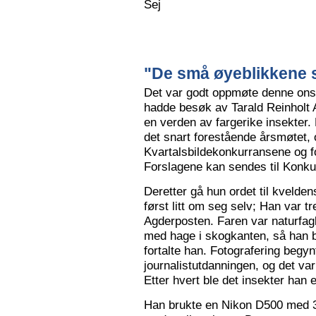
Sej
"De små øyeblikkene s
Det var godt oppmøte denne ons
hadde besøk av Tarald Reinholt 
en verden av fargerike insekter.
det snart forestående årsmøtet, o
Kvartalsbildekonkurransene og f
Forslagene kan sendes til Konku
Deretter gå hun ordet til kvelden
først litt om seg selv; Han var tr
Agderposten. Faren var naturfa
med hage i skogkanten, så han ble
fortalte han. Fotografering begy
journalistutdanningen, og det var
Etter hvert ble det insekter han e
Han brukte en Nikon D500 med 3