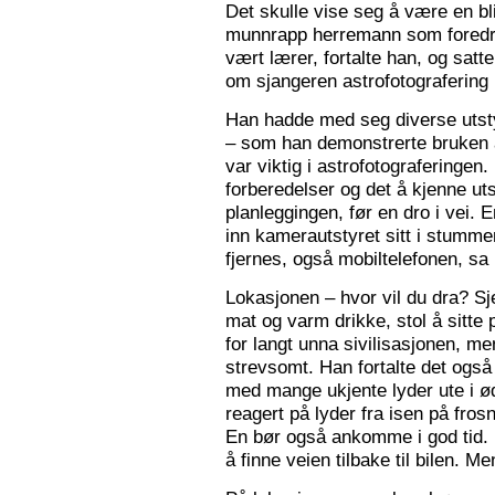
Det skulle vise seg å være en bl
munnrapp herremann som foredro
vært lærer, fortalte han, og satt
om sjangeren astrofotografering 
Han hadde med seg diverse utsty
– som han demonstrerte bruken a
var viktig i astrofotograferingen
forberedelser og det å kjenne utst
planleggingen, før en dro i vei. 
inn kamerautstyret sitt i stumm
fjernes, også mobiltelefonen, sa
Lokasjonen – hvor vil du dra? S
mat og varm drikke, stol å sitte 
for langt unna sivilisasjonen, me
strevsomt. Han fortalte det ogs
med mange ukjente lyder ute i 
reagert på lyder fra isen på fros
En bør også ankomme i god tid.
å finne veien tilbake til bilen. Men