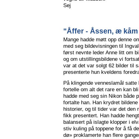
Sej
"Åffer - Åssen, æ kåm 
Mange hadde møtt opp denne ons
med seg bildevisningen til Ingva
først nevnte leder Anne litt om b
og om utstillingsbildene vi forts
var at det var solgt 62 bilder ti
presenterte hun kveldens foredr
På klingende venneslamål satte 
fortelle om alt det rare en kan bl
hadde med seg sin Nikon både på 
fortalte han. Han krydret bild
historier, og til tider var det de
fikk presentert. Han hadde hengt
balansert på islagte klopper i elv
stiv kuling på toppene for å få de
dø» proklamerte han flere gange