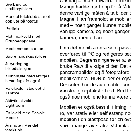
Onsdag 4. mars i Mandal fotoklu
Svalbard og
Mange hadde møtt opp for å få k
utstillingsbilder
denne vanlige måten å ta bilder p
Mandal fotoklubb startet
Magne; Han framholdt at mobilen
opp ute på fototur
med – noen ganger kunne mobilen
Portfolio
vanlige kamera, og noen ganger 
Flott maikveld med
kamera, mente han.
Gruppeoppgave
Finn det mobilkamera som passer
Medlemmenes aften
overføres til PC og redigeres bes
Supre landskapsbilder
mobilen. Begrensningene er at se
Juryering og
bruke Raw til viktige bilder. Det
bildediskusjon
panoramabilder og å fotografere
Klubbmøte med Norges
mobilkamera. HDR bilder er ogs
beste fuglefotograf
Dessuten har de automatikk som 
Fotokveld i studioet til
vanskelig opptaksforhold. Bird D
Janicke
også noe mobilene kunne være u
Aktivitetskveld i
Lightroom
Mobilen er også best til filming,
ro, var stativ eller selfiestang nø
En kveld med Sosiale
Medier
mobilen i en plastpose før en eve
snø i mangel av stativ. Volumkon
Årsmøte i Mandal
fotoklubb