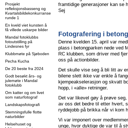
framtidige generasjoner kan se h
Prosjekt
refleksjonsbasseng og
Sej
Kvartalsbildekonkurranse
runde 1
En kveld viet kunsten å
få villede uskarpe bilder
Fotografering i beton
Mandal fotoklubbs
Denne kvelden 15. april var me
fotoutstilling på
Lindesnes fyr
plass i betongparken nede ved M
RC klubben, som driver med fjern
Klubbmøte på Sjøboden
oss på actionbilder.
Pecha Kucha
De 20 beste fra 2024
Det skulle vise seg å bli litt av 
bilene slett ikke var enkle å fa
Godt besøkt års- og
julemøte i Mandal
kjempeakselerasjon og skvatt bok
fotoklubb
hopp, i «alle» retninger.
Om katter og om livet
som naturfotograf
Det var likevel gøy å prøve seg, o
av oss det bedre til etter hvert,
Landskapsfotografi
ryddejobb på brikka når vi kom 
Stemningsfulle flotte
naturbilder
Vi var imponert over medlemme
Helsehuset og
unge, hvor dyktige de var til å s