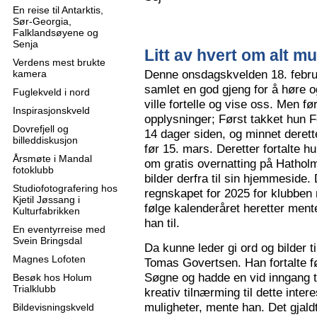
En reise til Antarktis,
Sør-Georgia,
Falklandsøyene og
Senja
Litt av hvert om alt mu
Verdens mest brukte
Denne onsdagskvelden 18. februa
kamera
samlet en god gjeng for å høre
Fuglekveld i nord
ville fortelle og vise oss. Men 
Inspirasjonskveld
opplysninger; Først takket hun F
Dovrefjell og
14 dager siden, og minnet derette
billeddiskusjon
før 15. mars. Deretter fortalte hu
Årsmøte i Mandal
om gratis overnatting på Hatholm
fotoklubb
bilder derfra til sin hjemmeside.
Studiofotografering hos
regnskapet for 2025 for klubben
Kjetil Jøssang i
følge kalenderåret heretter ment
Kulturfabrikken
han til.
En eventyrreise med
Svein Bringsdal
Da kunne leder gi ord og bilder t
Magnes Lofoten
Tomas Govertsen. Han fortalte fø
Søgne og hadde en vid inngang til
Besøk hos Holum
Trialklubb
kreativ tilnærming til dette inter
muligheter, mente han. Det gjaldt
Bildevisningskveld