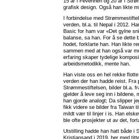
15 år i Fevennen og 20 år i Strø
grafisk design. Også han likte mi
I forbindelse med Strømmestiftel
verden, bl.a. til Nepal i 2012. 
Basic for ham var «Det gylne snitt
balanse, sa han. For å se dette b
hodet, forklarte han. Han likte re
sammen med at han også var mus
erfaring skaper tydelige kompos
arbeidsmetodikk, mente han.
Han viste oss en hel rekke flotte
verden der han hadde reist. Fra p
Strømmestiftelsen, bilder bl.a. f
gjelder å leve seg inn i bildene,
han gjorde analogt; Da slipper j
fikk videre se bilder fra Taiwan t
mildt vær til linjer i is. Han elsk
ble ofte prosjekter ut av det, fort
Utstilling hadde han hatt både i 
Kristiansand i 2019, her med tit