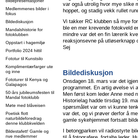
bildepresentasjoner
var også utrolig hvor mye slike m
Medlemmenes bilder i
hoppet, og stadig vekk rullet run
fokus
Vi takker RC klubben så mye for
Bildediskusjon
ble en mer krevende fotokveld e
Mandalshistorie for
mindre var det en fin lærerik kve
fotoklubben
reaksjonsevne på utløserknapp 
Oppstart i hagemiljø
Sej
Portfolio 2024 hittil
Fototur til Kunstsilo
Komplimentærfarger ute
Bildediskusjon
og inne
Fototurer til Kenya og
Onsdagen 18. mars var det igjen
Galapagos
programmet. En artig øvelse vi all
50-års jubileumsfesten til
Men først kom leder Anne med n
Mandal fotoklubb
Historielag hadde tirsdag 19. ma
Møte med blåveisen
spørsmålet var om vi kunne tenk
var det, og vi prøver derfor å me
Poetisk flott
naturbildeforedrag
gamle sykehjemmet fortsatt bild
denne klubbkvelden
I betongparken vil radiostyrte bil
Bildestafett! Gamle og
nye medlemmer
til å fotografere, fortalte leder.