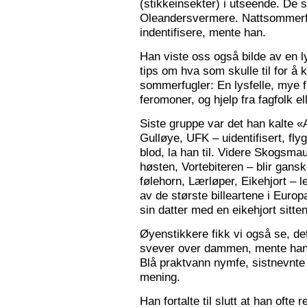
(stikkeinsekter) i utseende. De s
Oleandersvermere. Nattsommerfu
indentifisere, mente han.
Han viste oss også bilde av en l
tips om hva som skulle til for 
sommerfugler: En lysfelle, mye f
feromoner, og hjelp fra fagfolk el
Siste gruppe var det han kalte «
Gulløye, UFK – uidentifisert, fl
blod, la han til. Videre Skogsma
høsten, Vortebiteren – blir gansk
følehorn, Lærløper, Eikehjort – l
av de største billeartene i Euro
sin datter med en eikehjort sitt
Øyenstikkere fikk vi også se, de
svever over dammen, mente han.
Blå praktvann nymfe, sistnevnte 
mening.
Han fortalte til slutt at han ofte 