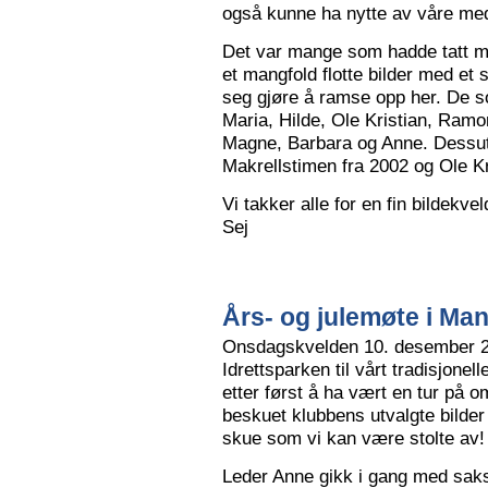
også kunne ha nytte av våre me
Det var mange som hadde tatt me
et mangfold flotte bilder med et
seg gjøre å ramse opp her. De so
Maria, Hilde, Ole Kristian, Ramo
Magne, Barbara og Anne. Dessut
Makrellstimen fra 2002 og Ole Kri
Vi takker alle for en fin bildekve
Sej
Års- og julemøte i Ma
Onsdagskvelden 10. desember 202
Idrettsparken til vårt tradisjonel
etter først å ha vært en tur på 
beskuet klubbens utvalgte bilder
skue som vi kan være stolte av!
Leder Anne gikk i gang med saksl