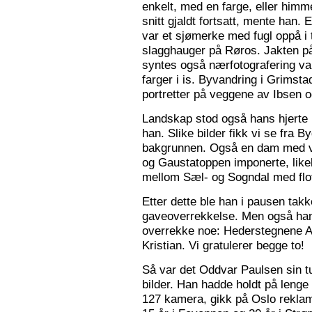
enkelt, med en farge, eller himme
snitt gjaldt fortsatt, mente han. 
var et sjømerke med fugl oppå i 
slagghauger på Røros. Jakten på 
syntes også nærfotografering var
farger i is. Byvandring i Grimst
portretter på veggene av Ibsen 
Landskap stod også hans hjerte n
han. Slike bilder fikk vi se fra 
bakgrunnen. Også en dam med va
og Gaustatoppen imponerte, like
mellom Sæl- og Sogndal med flot
Etter dette ble han i pausen tak
gaveoverrekkelse. Men også ha
overrekke noe: Hederstegnene A
Kristian. Vi gratulerer begge to!
Så var det Oddvar Paulsen sin tur
bilder. Han hadde holdt på leng
127 kamera, gikk på Oslo reklam