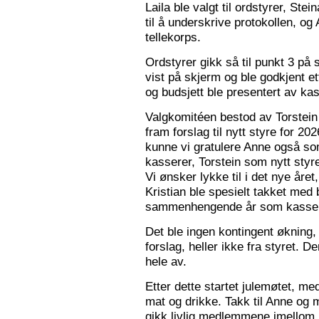
Laila ble valgt til ordstyrer, Stei
til å underskrive protokollen, o
tellekorps.
Ordstyrer gikk så til punkt 3 på
vist på skjerm og ble godkjent et
og budsjett ble presentert av kas
Valgkomitéen bestod av Torstein 
fram forslag til nytt styre for 2
kunne vi gratulere Anne også s
kasserer, Torstein som nytt sty
Vi ønsker lykke til i det nye åre
Kristian ble spesielt takket med 
sammenhengende år som kasser
Det ble ingen kontingent økning,
forslag, heller ikke fra styret. 
hele av.
Etter dette startet julemøtet, m
mat og drikke. Takk til Anne og 
gikk livlig medlemmene imellom, o