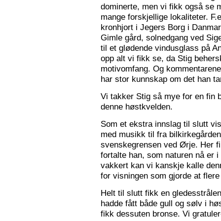
dominerte, men vi fikk også se m
mange forskjellige lokaliteter. F.
kronhjort i Jegers Borg i Danmark
Gimle gård, solnedgang ved Sigers
til et glødende vindusglass på A
opp alt vi fikk se, da Stig beher
motivomfang. Og kommentarene 
har stor kunnskap om det han tar
Vi takker Stig så mye for en fin 
denne høstkvelden.
Som et ekstra innslag til slutt vis
med musikk til fra bilkirkegården
svenskegrensen ved Ørje. Her fin
fortalte han, som naturen nå er i
vakkert kan vi kanskje kalle den
for visningen som gjorde at flere f
Helt til slutt fikk en gledesstrå
hadde fått både gull og sølv i hø
fikk dessuten bronse. Vi gratuler