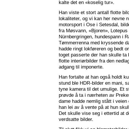
kalte det en «koselig tur».
Han viste et stort antall flotte bi
lokaliteter, og vi kan her nevne
motorsport i Ose i Setesdal, bilde
fra Møsvann, «Bjoren», Lotepus p
Nürnbergringen, hundespann i Ra
Tømmerrenna med kryssende damp
hadde ringt lokføreren og bedt 
toget passerte der han skulle ta 
flotte interiørbilder fra den nedl
adgang til imponerte.
Han fortalte at han også holdt ku
stund ble HDR-bilder en mani, sa
tyne kamera til det umulige. Et 
prøvde å ta i nærheten av Prekes
dame hadde nemlig stått i veien o
han lei av å vente på at hun skulle
Det skulle vise seg i ettertid at 
verdsatte bilder.