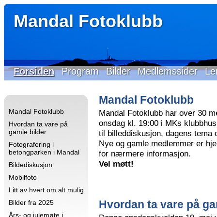
Mandal Fotoklubb
Forsiden
Program
Bilder
Medlemssider
Le
Mandal Fotoklubb
Mandal Fotoklubb
Mandal Fotoklubb har over 30 m
onsdag kl. 19:00 i MKs klubbhus 
Hvordan ta vare på
gamle bilder
til billeddiskusjon, dagens tema
Nye og gamle medlemmer er hjer
Fotografering i
betongparken i Mandal
for nærmere informasjon.
Vel møtt!
Bildediskusjon
Mobilfoto
Litt av hvert om alt mulig
Hvordan ta vare på ga
Bilder fra 2025
Års- og julemøte i