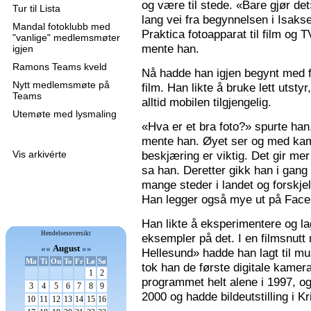
og være til stede. «Bare gjør de
Tur til Lista
lang vei fra begynnelsen i Isaks
Mandal fotoklubb med
Praktica fotoapparat til film og 
"vanlige" medlemsmøter
mente han.
igjen
Ramons Teams kveld
Nå hadde han igjen begynt med f
Nytt medlemsmøte på
film. Han likte å bruke lett utsty
Teams
alltid mobilen tilgjengelig.
Utemøte med lysmaling
«Hva er et bra foto?» spurte han
mente han. Øyet ser og med kame
Vis arkivérte
beskjæring er viktig. Det gir mer 
sa han. Deretter gikk han i gang
mange steder i landet og forskjel
Han legger også mye ut på Faceb
Han likte å eksperimentere og la
Hendelsesoversikt
eksempler på det. I en filmsnutt
««
August
»»
Hellesund» hadde han lagt til mu
Ma
Ti
On
To
Fr
Lø
Sø
tok han de første digitale kamer
1
2
programmet helt alene i 1997, 
3
4
5
6
7
8
9
2000 og hadde bildeutstilling i K
10
11
12
13
14
15
16