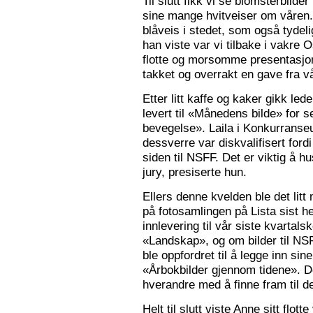
Til slutt fikk vi se blomsterbilde
sine mange hvitveiser om våren.
blåveis i stedet, som også tydelig
han viste var vi tilbake i vakre 
flotte og morsomme presentasjon
takket og overrakt en gave fra vå
Etter litt kaffe og kaker gikk le
levert til «Månedens bilde» for
bevegelse». Laila i Konkurranseut
dessverre var diskvalifisert ford
siden til NSFF. Det er viktig å h
jury, presiserte hun.
Ellers denne kvelden ble det litt
på fotosamlingen på Lista sist h
innlevering til vår siste kvarta
«Landskap», og om bilder til N
ble oppfordret til å legge inn sine
«Årbokbilder gjennom tidene». D
hverandre med å finne fram til d
Helt til slutt viste Anne sitt flott