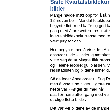
Siste Kvartalsbildeko
bilder
Mange hadde møtt opp for å få m
12. november i Mandal fotoklubbs
begynte flott med kaffe og god k
gang med å presentere resultaten
kvartalsbildekonkurranse med 
vært jury for oss.
Hun begynte med å vise de «Anta
oppover til de «Hederlig omtalte» 
viste seg da at Magne fikk bron
og Helene erobret gullplassen. V
resultatlisten og bildene finner 
Så ga leder Anne ordet til Stig 
med å vise sine bilder. Første b
neste var «Følger du med nå?».
satt før han satte i gang med vi
utrolige flotte bilder.
Det var vel bildene av de mange 