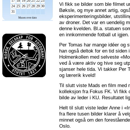
17
18
19
20
21
22
23
Vi fikk se bilder som ble filmet
24
25
26
27
28
29
30
Bøksle, og mye annet artig, også 
31
eksperimenteringsbilder, utstilli
Musen over dato
av droner. Det var en uendelig m
denne kvelden. Bl.a. statuen som 
en innkommende fotball ut igjen.
Per Tomas har mange idéer og stor
han også deltok for en tid siden 
Holmenkollen med selveste «Mona
ved å være aktiv og hive seg utp
sjanser hele tida. Vi takker Per
og lærerik kveld!
Til slutt viste Mads en film med m
kolleksjon fra Fokus FK. Vi fikk
bilde av leder i KU. Resultatet l
Helt til slutt viste leder Anne i
fra flere tusen bilder klarer å v
minnet også om den forestående n
Oslo.