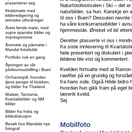
presenterer seg
Naturfotofestivalen i Ski – det e
Klubbmøte med
naturbilder, sa hun. Kanskje en 
bilderedigering og
til oss i Buen? Dessuten nevnte 
tekniske utfordringer
ha våre konkurransebilder i avisa
Årets første møte, med
hjemmeside. Ønsket vil bil ette
supre spanske bilder og
impresjonisme
Deretter plasserte vi oss i mindr
Årsmøte og julemøte i
fra siste innlevering til Kvartals
Mandal fotoklubb
hele presentert og diskutert i pl
Portfolio nok en gang
bildene ble vist og kommentert.
Åpningen av vår
Kvelden fortsatte med at Ramon 
jubileumsutstilling i Buen
rawfiler på en grundig og forståe
Orrhanespill, hvordan
fra hans side. Også Hilde bidro 
tjene penger til klubben,
og bilder fra Thailand
hvordan hun gikk fram på eget bi
lærerik kveld.
Malawi, Tanzania,
Kvartalsbilder og NM
Sej
bilder
Bilder fra India og
bildediskusjon
Mobilfoto
Besøk hos Mandals nye
fotograf