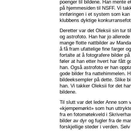
poenger til bildene. Han mente e
på hjemmesiden til NSFF. Vi tak
innføringen i et system som kan
klubbens dyktige konkurransefot
Deretter var det Oleksii sin tur ti
og astrofoto. Han har jo allered
mange flotte nattbilder av Mandal 
å få fram ufattelige fine farger og
fortalte at å fotografere bilder 
føler at han etter hvert har fått g
han. Også astrofoto er han opptat
gode bilder fra nattehimmelen. 
bildeeksempler på dette. Slike b
han. Vi takker Oleksii for det ha
bildene.
Til slutt var det leder Anne som v
«kjempemørkt» som hun uttrykte 
fra en fotomøtekveld i Skriverha
bilder av dyr og fugler fra de ma
forskjellige steder i verden. Sel