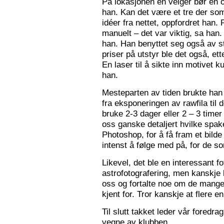
På lokasjonen en velger bør en 
han. Kan det være et tre der som
idéer fra nettet, oppfordret han.
manuelt – det var viktig, sa han.
han. Han benyttet seg også av st
priser på utstyr ble det også, e
En laser til å sikte inn motivet k
han.
Mesteparten av tiden brukte han 
fra eksponeringen av rawfila til 
bruke 2-3 dager eller 2 – 3 timer
oss ganske detaljert hvilke spak
Photoshop, for å få fram et bil
intenst å følge med på, for de so
Likevel, det ble en interessant 
astrofotografering, men kanskje l
oss og fortalte noe om de mange f
kjent for. Tror kanskje at flere e
Til slutt takket leder vår foredr
vegne av klubben.