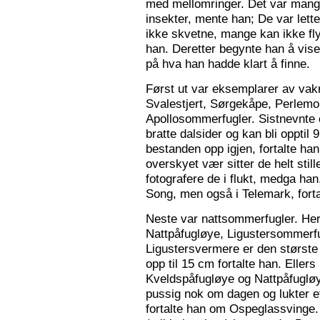
med mellomringer. Det var mange
insekter, mente han; De var lette 
ikke skvetne, mange kan ikke fly
han. Deretter begynte han å vis
på hva han hadde klart å finne.
Først ut var eksemplarer av vak
Svalestjert, Sørgekåpe, Perlem
Apollosommerfugler. Sistnevnte e
bratte dalsider og kan bli opptil
bestanden opp igjen, fortalte han. 
overskyet vær sitter de helt still
fotografere de i flukt, medga han
Song, men også i Telemark, forta
Neste var nattsommerfugler. Her 
Nattpåfugløye, Ligustersommer
Ligustersvermere er den største
opp til 15 cm fortalte han. Eller
Kveldspåfugløye og Nattpåfugløye
pussig nok om dagen og lukter ett
fortalte han om Ospeglassvinge.