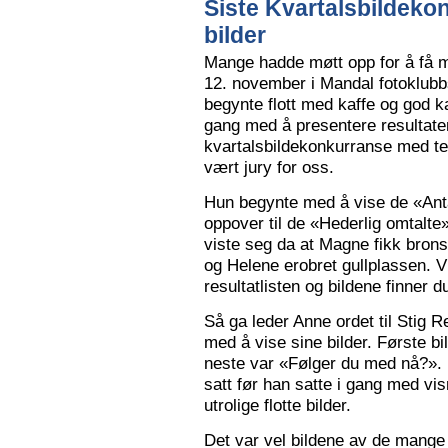
Siste Kvartalsbildeko
bilder
Mange hadde møtt opp for å få m
12. november i Mandal fotoklubbs
begynte flott med kaffe og god k
gang med å presentere resultaten
kvartalsbildekonkurranse med 
vært jury for oss.
Hun begynte med å vise de «Anta
oppover til de «Hederlig omtalte» 
viste seg da at Magne fikk bron
og Helene erobret gullplassen. V
resultatlisten og bildene finner 
Så ga leder Anne ordet til Stig 
med å vise sine bilder. Første b
neste var «Følger du med nå?».
satt før han satte i gang med vi
utrolige flotte bilder.
Det var vel bildene av de mange 