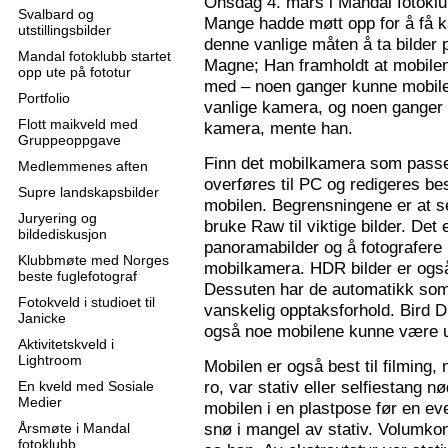
Onsdag 4. mars i Mandal fotoklu
Svalbard og
Mange hadde møtt opp for å få k
utstillingsbilder
denne vanlige måten å ta bilder p
Mandal fotoklubb startet
Magne; Han framholdt at mobilen
opp ute på fototur
med – noen ganger kunne mobilen
Portfolio
vanlige kamera, og noen ganger 
Flott maikveld med
kamera, mente han.
Gruppeoppgave
Finn det mobilkamera som passer
Medlemmenes aften
overføres til PC og redigeres bes
Supre landskapsbilder
mobilen. Begrensningene er at se
Juryering og
bruke Raw til viktige bilder. Det
bildediskusjon
panoramabilder og å fotografere
Klubbmøte med Norges
mobilkamera. HDR bilder er ogs
beste fuglefotograf
Dessuten har de automatikk som 
Fotokveld i studioet til
vanskelig opptaksforhold. Bird D
Janicke
også noe mobilene kunne være u
Aktivitetskveld i
Lightroom
Mobilen er også best til filming,
ro, var stativ eller selfiestang nø
En kveld med Sosiale
Medier
mobilen i en plastpose før en eve
snø i mangel av stativ. Volumkon
Årsmøte i Mandal
fotoklubb