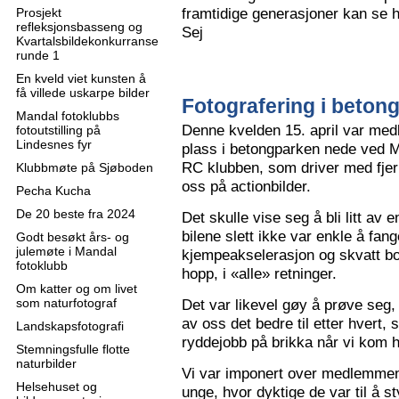
framtidige generasjoner kan se h
Prosjekt
refleksjonsbasseng og
Sej
Kvartalsbildekonkurranse
runde 1
En kveld viet kunsten å
få villede uskarpe bilder
Fotografering i beton
Mandal fotoklubbs
Denne kvelden 15. april var me
fotoutstilling på
Lindesnes fyr
plass i betongparken nede ved M
RC klubben, som driver med fjern
Klubbmøte på Sjøboden
oss på actionbilder.
Pecha Kucha
De 20 beste fra 2024
Det skulle vise seg å bli litt av 
bilene slett ikke var enkle å fa
Godt besøkt års- og
julemøte i Mandal
kjempeakselerasjon og skvatt bok
fotoklubb
hopp, i «alle» retninger.
Om katter og om livet
som naturfotograf
Det var likevel gøy å prøve seg, o
av oss det bedre til etter hvert,
Landskapsfotografi
ryddejobb på brikka når vi kom 
Stemningsfulle flotte
naturbilder
Vi var imponert over medlemme
Helsehuset og
unge, hvor dyktige de var til å s