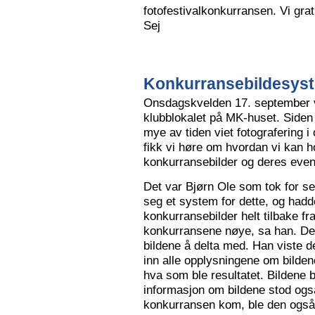
fotofestivalkonkurransen. Vi grat
Sej
Konkurransebildesyste
Onsdagskvelden 17. september va
klubblokalet på MK-huset. Siden 
mye av tiden viet fotografering i
fikk vi høre om hvordan vi kan h
konkurransebilder og deres even
Det var Bjørn Ole som tok for s
seg et system for dette, og hadd
konkurransebilder helt tilbake fr
konkurransene nøye, sa han. Det v
bildene å delta med. Han viste de
inn alle opplysningene om bilden
hva som ble resultatet. Bildene bl
informasjon om bildene stod også
konkurransen kom, ble den også l