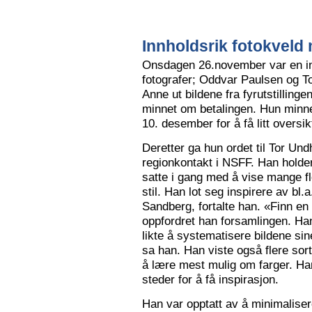
Innholdsrik fotokveld 
Onsdagen 26.november var en in
fotografer; Oddvar Paulsen og To
Anne ut bildene fra fyrutstillinge
minnet om betalingen. Hun minne
10. desember for å få litt oversik
Deretter ga hun ordet til Tor Un
regionkontakt i NSFF. Han holder t
satte i gang med å vise mange flot
stil. Han lot seg inspirere av bl
Sandberg, fortalte han. «Finn en
oppfordret han forsamlingen. Han
likte å systematisere bildene sin
sa han. Han viste også flere sort
å lære mest mulig om farger. Han l
steder for å få inspirasjon.
Han var opptatt av å minimalise