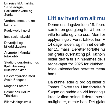
En reise til Antarktis,
Sør-Georgia,
Falklandsøyene og
Senja
Litt av hvert om alt mu
Verdens mest brukte
Denne onsdagskvelden 18. februa
kamera
samlet en god gjeng for å høre
Fuglekveld i nord
ville fortelle og vise oss. Men 
Inspirasjonskveld
opplysninger; Først takket hun F
Dovrefjell og
14 dager siden, og minnet derette
billeddiskusjon
før 15. mars. Deretter fortalte hu
Årsmøte i Mandal
om gratis overnatting på Hatholm
fotoklubb
bilder derfra til sin hjemmeside.
Studiofotografering hos
regnskapet for 2025 for klubben
Kjetil Jøssang i
følge kalenderåret heretter ment
Kulturfabrikken
han til.
En eventyrreise med
Svein Bringsdal
Da kunne leder gi ord og bilder t
Magnes Lofoten
Tomas Govertsen. Han fortalte fø
Søgne og hadde en vid inngang til
Besøk hos Holum
Trialklubb
kreativ tilnærming til dette inter
muligheter, mente han. Det gjaldt
Bildevisningskveld