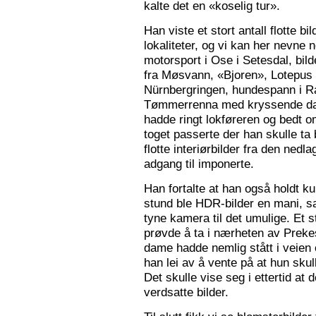
kalte det en «koselig tur».
Han viste et stort antall flotte bi
lokaliteter, og vi kan her nevne
motorsport i Ose i Setesdal, bilde
fra Møsvann, «Bjoren», Lotepus p
Nürnbergringen, hundespann i Ra
Tømmerrenna med kryssende damp
hadde ringt lokføreren og bedt 
toget passerte der han skulle ta 
flotte interiørbilder fra den nedl
adgang til imponerte.
Han fortalte at han også holdt ku
stund ble HDR-bilder en mani, sa
tyne kamera til det umulige. Et 
prøvde å ta i nærheten av Prekes
dame hadde nemlig stått i veien o
han lei av å vente på at hun skulle
Det skulle vise seg i ettertid at 
verdsatte bilder.