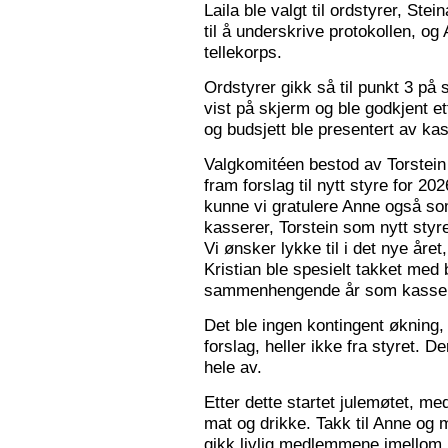
Laila ble valgt til ordstyrer, Stei
til å underskrive protokollen, o
tellekorps.
Ordstyrer gikk så til punkt 3 på
vist på skjerm og ble godkjent et
og budsjett ble presentert av kas
Valgkomitéen bestod av Torstein 
fram forslag til nytt styre for 2
kunne vi gratulere Anne også s
kasserer, Torstein som nytt sty
Vi ønsker lykke til i det nye åre
Kristian ble spesielt takket med 
sammenhengende år som kasser
Det ble ingen kontingent økning,
forslag, heller ikke fra styret. 
hele av.
Etter dette startet julemøtet, m
mat og drikke. Takk til Anne og 
gikk livlig medlemmene imellom, o