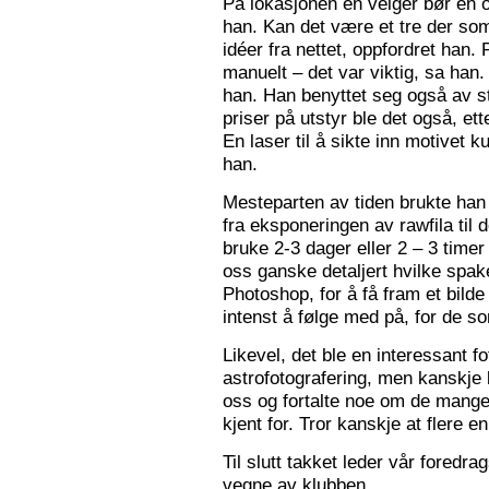
På lokasjonen en velger bør en 
han. Kan det være et tre der som
idéer fra nettet, oppfordret han.
manuelt – det var viktig, sa han.
han. Han benyttet seg også av st
priser på utstyr ble det også, e
En laser til å sikte inn motivet k
han.
Mesteparten av tiden brukte han 
fra eksponeringen av rawfila til 
bruke 2-3 dager eller 2 – 3 timer
oss ganske detaljert hvilke spak
Photoshop, for å få fram et bil
intenst å følge med på, for de so
Likevel, det ble en interessant 
astrofotografering, men kanskje l
oss og fortalte noe om de mange f
kjent for. Tror kanskje at flere e
Til slutt takket leder vår foredr
vegne av klubben.