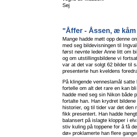
Sej
"Åffer - Åssen, æ kåm 
Mange hadde møtt opp denne ons
med seg bildevisningen til Ingva
først nevnte leder Anne litt om b
og om utstillingsbildene vi forts
var at det var solgt 62 bilder ti
presenterte hun kveldens foredr
På klingende venneslamål satte 
fortelle om alt det rare en kan bl
hadde med seg sin Nikon både på 
fortalte han. Han krydret bild
historier, og til tider var det de
fikk presentert. Han hadde hengt
balansert på islagte klopper i elv
stiv kuling på toppene for å få de
dø» proklamerte han flere gange