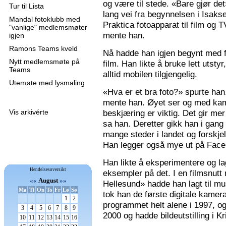
og være til stede. «Bare gjør de
Tur til Lista
lang vei fra begynnelsen i Isaks
Mandal fotoklubb med
Praktica fotoapparat til film og 
"vanlige" medlemsmøter
mente han.
igjen
Ramons Teams kveld
Nå hadde han igjen begynt med f
Nytt medlemsmøte på
film. Han likte å bruke lett utsty
Teams
alltid mobilen tilgjengelig.
Utemøte med lysmaling
«Hva er et bra foto?» spurte han
mente han. Øyet ser og med kame
Vis arkivérte
beskjæring er viktig. Det gir mer 
sa han. Deretter gikk han i gang
mange steder i landet og forskjel
Han legger også mye ut på Faceb
Han likte å eksperimentere og la
Hendelsesoversikt
eksempler på det. I en filmsnutt
««
August
»»
Hellesund» hadde han lagt til mu
Ma
Ti
On
To
Fr
Lø
Sø
tok han de første digitale kamer
1
2
programmet helt alene i 1997, 
3
4
5
6
7
8
9
2000 og hadde bildeutstilling i K
10
11
12
13
14
15
16