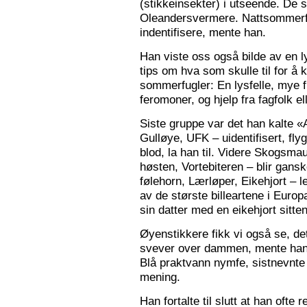
(stikkeinsekter) i utseende. De s
Oleandersvermere. Nattsommerfu
indentifisere, mente han.
Han viste oss også bilde av en l
tips om hva som skulle til for 
sommerfugler: En lysfelle, mye f
feromoner, og hjelp fra fagfolk el
Siste gruppe var det han kalte «
Gulløye, UFK – uidentifisert, fl
blod, la han til. Videre Skogsma
høsten, Vortebiteren – blir gansk
følehorn, Lærløper, Eikehjort – l
av de største billeartene i Euro
sin datter med en eikehjort sitt
Øyenstikkere fikk vi også se, de
svever over dammen, mente han.
Blå praktvann nymfe, sistnevnte 
mening.
Han fortalte til slutt at han ofte 