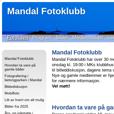
Mandal Fotoklubb
Forsiden
Program
Bilder
Medlemssider
Le
Mandal Fotoklubb
Mandal Fotoklubb
Mandal Fotoklubb har over 30 m
onsdag kl. 19:00 i MKs klubbhus 
Hvordan ta vare på
gamle bilder
til billeddiskusjon, dagens tema
Nye og gamle medlemmer er hjer
Fotografering i
betongparken i Mandal
for nærmere informasjon.
Vel møtt!
Bildediskusjon
Mobilfoto
Litt av hvert om alt mulig
Hvordan ta vare på ga
Bilder fra 2025
Års- og julemøte i