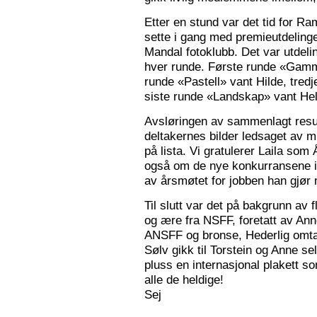
Etter en stund var det tid for Ra
sette i gang med premieutdelinge
Mandal fotoklubb. Det var utdeli
hver runde. Første runde «Gamm
runde «Pastell» vant Hilde, tred
siste runde «Landskap» vant Hele
Avsløringen av sammenlagt resul
deltakernes bilder ledsaget av m
på lista. Vi gratulerer Laila som
også om de nye konkurransene i
av årsmøtet for jobben han gjør
Til slutt var det på bakgrunn av fl
og ære fra NSFF, foretatt av Ann
ANSFF og bronse, Hederlig omtale
Sølv gikk til Torstein og Anne se
pluss en internasjonal plakett som
alle de heldige!
Sej