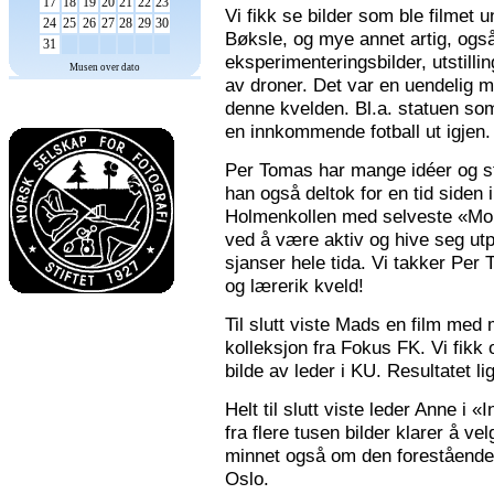
17
18
19
20
21
22
23
Vi fikk se bilder som ble filmet
24
25
26
27
28
29
30
Bøksle, og mye annet artig, også 
31
eksperimenteringsbilder, utstilli
Musen over dato
av droner. Det var en uendelig m
denne kvelden. Bl.a. statuen som 
en innkommende fotball ut igjen.
Per Tomas har mange idéer og stor
han også deltok for en tid siden 
Holmenkollen med selveste «Mona
ved å være aktiv og hive seg utp
sjanser hele tida. Vi takker Per
og lærerik kveld!
Til slutt viste Mads en film med m
kolleksjon fra Fokus FK. Vi fikk
bilde av leder i KU. Resultatet l
Helt til slutt viste leder Anne i
fra flere tusen bilder klarer å v
minnet også om den forestående n
Oslo.