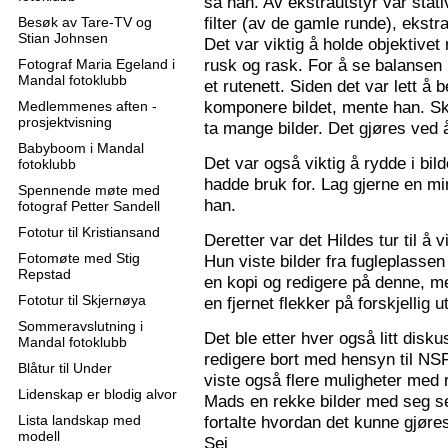
sa han. Av ekstrautstyr var stati
filter (av de gamle runde), ekstr
Besøk av Tare-TV og
Stian Johnsen
Det var viktig å holde objektive
rusk og rask. For å se balansen 
Fotograf Maria Egeland i
Mandal fotoklubb
et rutenett. Siden det var lett å
komponere bildet, mente han. S
Medlemmenes aften -
prosjektvisning
ta mange bilder. Det gjøres ved 
Babyboom i Mandal
Det var også viktig å rydde i bil
fotoklubb
hadde bruk for. Lag gjerne en mi
Spennende møte med
han.
fotograf Petter Sandell
Fototur til Kristiansand
Deretter var det Hildes tur til å 
Fotomøte med Stig
Hun viste bilder fra fugleplassen
Repstad
en kopi og redigere på denne, me
Fototur til Skjernøya
en fjernet flekker på forskjellig ut
Sommeravslutning i
Det ble etter hver også litt disk
Mandal fotoklubb
redigere bort med hensyn til N
Blåtur til Under
viste også flere muligheter med re
Lidenskap er blodig alvor
Mads en rekke bilder med seg sel
Lista landskap med
fortalte hvordan det kunne gjøre
modell
Sej