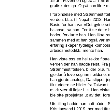
15 år i Fevennen og 20 år i Strø
grafisk design. Også han likte mi
I forbindelse med Strømmestiftel
verden, bl.a. til Nepal i 2012. 
Basic for ham var «Det gylne snitt
balanse, sa han. For å se dette b
hodet, forklarte han. Han likte re
sammen med at han også var mus
erfaring skaper tydelige kompos
arbeidsmetodikk, mente han.
Han viste oss en hel rekke flotte
verden der han hadde reist. Fra p
Strømmestiftelsen, bilder bl.a. f
gjelder å leve seg inn i bildene,
han gjorde analogt; Da slipper j
fikk videre se bilder fra Taiwan t
mildt vær til linjer i is. Han elsk
ble ofte prosjekter ut av det, fort
Utstilling hadde han hatt både i 
Kristiansand i 2019, her med tit