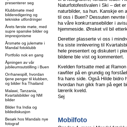
presenterer seg
Naturfotofestivalen i Ski – det e
Klubbmøte med
naturbilder, sa hun. Kanskje en 
bilderedigering og
til oss i Buen? Dessuten nevnte 
tekniske utfordringer
ha våre konkurransebilder i avisa
Årets første møte, med
hjemmeside. Ønsket vil bil ette
supre spanske bilder og
impresjonisme
Deretter plasserte vi oss i mindr
Årsmøte og julemøte i
fra siste innlevering til Kvartals
Mandal fotoklubb
hele presentert og diskutert i pl
Portfolio nok en gang
bildene ble vist og kommentert.
Åpningen av vår
Kvelden fortsatte med at Ramon 
jubileumsutstilling i Buen
rawfiler på en grundig og forståe
Orrhanespill, hvordan
fra hans side. Også Hilde bidro 
tjene penger til klubben,
og bilder fra Thailand
hvordan hun gikk fram på eget bi
lærerik kveld.
Malawi, Tanzania,
Kvartalsbilder og NM
Sej
bilder
Bilder fra India og
bildediskusjon
Mobilfoto
Besøk hos Mandals nye
fotograf