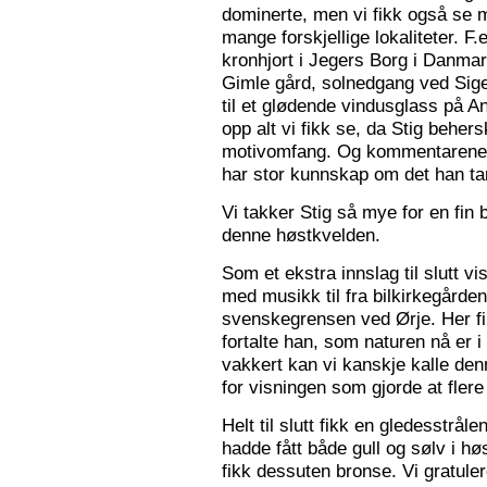
dominerte, men vi fikk også se m
mange forskjellige lokaliteter. F.
kronhjort i Jegers Borg i Danmark
Gimle gård, solnedgang ved Sigers
til et glødende vindusglass på A
opp alt vi fikk se, da Stig beher
motivomfang. Og kommentarene 
har stor kunnskap om det han tar
Vi takker Stig så mye for en fin 
denne høstkvelden.
Som et ekstra innslag til slutt vis
med musikk til fra bilkirkegården
svenskegrensen ved Ørje. Her fin
fortalte han, som naturen nå er i
vakkert kan vi kanskje kalle den
for visningen som gjorde at flere f
Helt til slutt fikk en gledesstrå
hadde fått både gull og sølv i hø
fikk dessuten bronse. Vi gratuler