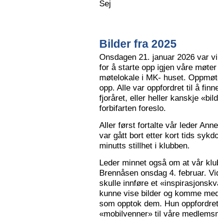
Sej
Bilder fra 2025
Onsdagen 21. januar 2026 var vi 
for å starte opp igjen våre møter
møtelokale i MK- huset. Oppmøte
opp. Alle var oppfordret til å finn
fjoråret, eller heller kanskje «bi
forbifarten foreslo.
Aller først fortalte vår leder A
var gått bort etter kort tids sy
minutts stillhet i klubben.
Leder minnet også om at vår klu
Brennåsen onsdag 4. februar. Vid
skulle innføre et «inspirasjons
kunne vise bilder og komme med 
som opptok dem. Hun oppfordret
«mobilvenner» til våre medlemsm