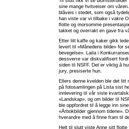
Til slutt fikk vi se blomsterbilde
sine mange hvitveiser om våren.
blåveis i stedet, som også tydelig
han viste var vi tilbake i vakre 
flotte og morsomme presentasjon
takket og overrakt en gave fra vå
Etter litt kaffe og kaker gikk le
levert til «Månedens bilde» for
bevegelse». Laila i Konkurranseut
dessverre var diskvalifisert ford
siden til NSFF. Det er viktig å h
jury, presiserte hun.
Ellers denne kvelden ble det litt
på fotosamlingen på Lista sist h
innlevering til vår siste kvarta
«Landskap», og om bilder til N
ble oppfordret til å legge inn sine
«Årbokbilder gjennom tidene». D
hverandre med å finne fram til d
Helt til slutt viste Anne sitt flott