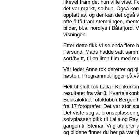
likevel fram det hun ville vise. 
det var mørkt, sa hun. Også konse
opptatt av, og der kan det også v
ofte å få fram stemningen, mente
bilder, bl.a. nordlys i Båtsfjord.
visningen.
Etter dette fikk vi se enda flere b
Farsund. Mads hadde satt sammen
sort/hvitt, til en liten film med mu
Vår leder Anne tok deretter og 
høsten. Programmet ligger på v
Helt til slutt tok Laila i Konkurr
resultatet fra vår 3. Kvartalsko
Bekkalokket fotoklubb i Bergen h
fra 17 fotografer. Det var stor sp
Det viste seg at bronseplassen gi
sølvplassen gikk til Laila og Ra
gangen til Steinar. Vi gratulerer 
og bildene finner du her på vår 