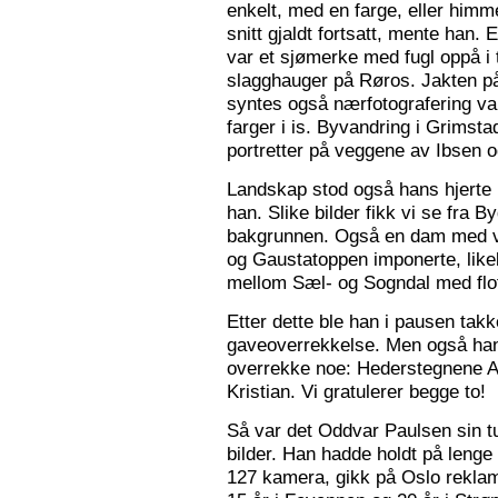
enkelt, med en farge, eller himme
snitt gjaldt fortsatt, mente han. 
var et sjømerke med fugl oppå i 
slagghauger på Røros. Jakten på 
syntes også nærfotografering var
farger i is. Byvandring i Grimst
portretter på veggene av Ibsen 
Landskap stod også hans hjerte n
han. Slike bilder fikk vi se fra 
bakgrunnen. Også en dam med va
og Gaustatoppen imponerte, like
mellom Sæl- og Sogndal med flot
Etter dette ble han i pausen tak
gaveoverrekkelse. Men også ha
overrekke noe: Hederstegnene A
Kristian. Vi gratulerer begge to!
Så var det Oddvar Paulsen sin tur
bilder. Han hadde holdt på leng
127 kamera, gikk på Oslo reklam