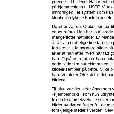
poenger til bildene. Han mente e
på hjemmesiden til NSFF. Vi tak
innføringen i et system som kan
klubbens dyktige konkurransefot
Deretter var det Oleksii sin tur ti
og astrofoto. Han har jo allered
mange flotte nattbilder av Mandal 
å få fram ufattelige fine farger og
fortalte at å fotografere bilder 
føler at han etter hvert har fått g
han. Også astrofoto er han opptat
gode bilder fra nattehimmelen. 
bildeeksempler på dette. Slike b
han. Vi takker Oleksii for det ha
bildene.
Til slutt var det leder Anne som v
«kjempemørkt» som hun uttrykte 
fra en fotomøtekveld i Skriverha
bilder av dyr og fugler fra de ma
forskjellige steder i verden. Sel