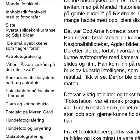
Denne onsdagskvelden 19. mai 
Mandal fotoklubb
invitert med på Mandal Historie
Innholdsrik fotokveld
på gamle bilder?" på Risøbank. D
med to fotografer
mange hadde møtt opp, blant diss
Siste
Kvartalsbildekonkurranse
Det var Odd Arne Nomedal som v
og Stigs bilder
Han nevnte først steder en kunne
"De små øyeblikkene
Nasjonalbiblioteket, Agder bilder
som flagrer forbi"
Deretter ble det fortalt hvordan 
Astrofotografering
kunne avfotografer med kamera e
slides og film. Han kom inn på r
"Åffer - Åssen, æ kåm på
det etter kvart"
bruk av kunstig intelligens, som ik
resultat, fikk vi se. Derfor ble b
Konkurransebildesystem,
natt- og astrofoto
måten.
Fotoklubben på locations
Det var viktig at bilder og tekst
i Farsund
"Fotostation" var et norsk prog
Tjøm og kattnesbukta
var Trine Robstad som jobbet me
Fotojakt på Myren Gård
stor jobb som gjerne kunne holde
Hundefotografering
han.
Hundefoto og juryering
Fra et fotoklubbperspektiv var de
Makrofotografering
ta bilder og ikke minst ta vare på