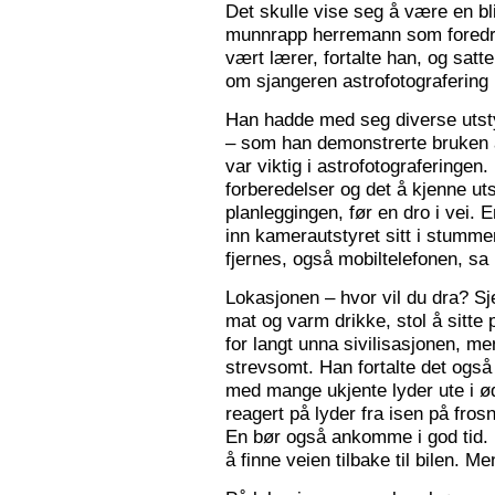
Det skulle vise seg å være en bl
munnrapp herremann som foredro
vært lærer, fortalte han, og satt
om sjangeren astrofotografering 
Han hadde med seg diverse utsty
– som han demonstrerte bruken a
var viktig i astrofotograferingen
forberedelser og det å kjenne utst
planleggingen, før en dro i vei. 
inn kamerautstyret sitt i stumm
fjernes, også mobiltelefonen, sa
Lokasjonen – hvor vil du dra? S
mat og varm drikke, stol å sitte 
for langt unna sivilisasjonen, me
strevsomt. Han fortalte det ogs
med mange ukjente lyder ute i 
reagert på lyder fra isen på fros
En bør også ankomme i god tid.
å finne veien tilbake til bilen. Men