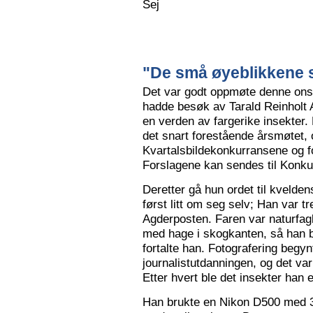
Sej
"De små øyeblikkene s
Det var godt oppmøte denne ons
hadde besøk av Tarald Reinholt 
en verden av fargerike insekter.
det snart forestående årsmøtet, o
Kvartalsbildekonkurransene og f
Forslagene kan sendes til Konku
Deretter gå hun ordet til kvelden
først litt om seg selv; Han var tr
Agderposten. Faren var naturfa
med hage i skogkanten, så han ble
fortalte han. Fotografering begy
journalistutdanningen, og det var
Etter hvert ble det insekter han e
Han brukte en Nikon D500 med 3