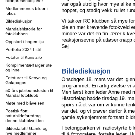
bildepresentasjoner
var også utrolig hvor mye slike m
Medlemmenes bilder i
hoppet, og stadig vekk rullet run
fokus
Vi takker RC klubben så mye for
Bildediskusjon
ble en mer krevende fotokveld e
Mandalshistorie for
mindre var det en fin lærerik kve
fotoklubben
reaksjonsevne på utløserknapp 
Oppstart i hagemiljø
Sej
Portfolio 2024 hittil
Fototur til Kunstsilo
Komplimentærfarger ute
Bildediskusjon
og inne
Fototurer til Kenya og
Onsdagen 18. mars var det igjen
Galapagos
programmet. En artig øvelse vi all
50-års jubileumsfesten til
Men først kom leder Anne med n
Mandal fotoklubb
Historielag hadde tirsdag 19. ma
Møte med blåveisen
spørsmålet var om vi kunne tenk
var det, og vi prøver derfor å me
Poetisk flott
naturbildeforedrag
gamle sykehjemmet fortsatt bild
denne klubbkvelden
I betongparken vil radiostyrte bil
Bildestafett! Gamle og
nye medlemmer
til å fotografere, fortalte leder.