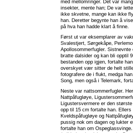
med mellomringer. Det var mange
insekter, mente han; De var lette 
ikke skvetne, mange kan ikke fly
han. Deretter begynte han å vis
på hva han hadde klart å finne.
Først ut var eksemplarer av vak
Svalestjert, Sørgekåpe, Perlem
Apollosommerfugler. Sistnevnte e
bratte dalsider og kan bli opptil
bestanden opp igjen, fortalte han. 
overskyet vær sitter de helt still
fotografere de i flukt, medga han
Song, men også i Telemark, forta
Neste var nattsommerfugler. Her 
Nattpåfugløye, Ligustersommer
Ligustersvermere er den største
opp til 15 cm fortalte han. Eller
Kveldspåfugløye og Nattpåfugløye
pussig nok om dagen og lukter ett
fortalte han om Ospeglassvinge.