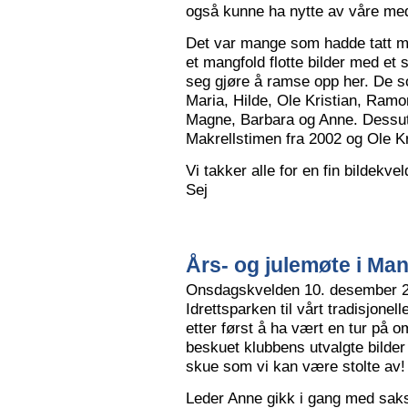
også kunne ha nytte av våre me
Det var mange som hadde tatt me
et mangfold flotte bilder med et
seg gjøre å ramse opp her. De so
Maria, Hilde, Ole Kristian, Ramo
Magne, Barbara og Anne. Dessut
Makrellstimen fra 2002 og Ole Kri
Vi takker alle for en fin bildekve
Sej
Års- og julemøte i Ma
Onsdagskvelden 10. desember 202
Idrettsparken til vårt tradisjonel
etter først å ha vært en tur på 
beskuet klubbens utvalgte bilder
skue som vi kan være stolte av!
Leder Anne gikk i gang med saksl