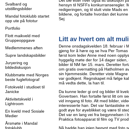
Det ble etter hver også litt diskusjon 
Svalbard og
hensyn til NSFFs konkurranseregler. 
utstillingsbilder
redigeringen, og til slutt viste Mads en
bildene, og fortalte hvordan det kunne
Mandal fotoklubb startet
Sej
opp ute på fototur
Portfolio
Flott maikveld med
Litt av hvert om alt mul
Gruppeoppgave
Denne onsdagskvelden 18. februar i M
Medlemmenes aften
gjeng for å høre og se hva Per Tomas G
Supre landskapsbilder
først kom leder Anne med noen opplys
hyggelig møte der for 14 dager siden,
Juryering og
bilder til NM før 15. mars. Deretter for
bildediskusjon
om gratis overnatting på Hatholmen av K
sin hjemmeside. Deretter viste Magne 
Klubbmøte med Norges
var godkjent. Regnskapet må følge kal
beste fuglefotograf
må vedta dette, la han til.
Fotokveld i studioet til
Janicke
Da kunne leder gi ord og bilder til kv
Govertsen. Han fortalte først litt om 
Aktivitetskveld i
vid inngang til foto. Alt med bilder, vid
Lightroom
interesserte han. Det var fantastiske m
godt øye for øyeblikket og være til st
En kveld med Sosiale
Det var en lang vei fra begynnelsen i 
Medier
Praktica fotoapparat til film og TV pro
Årsmøte i Mandal
fotoklubb
Nå hadde han igjen begynt med foto se