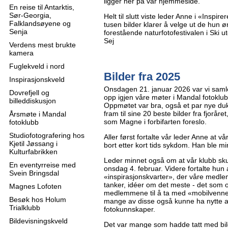
ligger her på vår hjemmeside.
En reise til Antarktis,
Sør-Georgia,
Helt til slutt viste leder Anne i «Inspi
Falklandsøyene og
tusen bilder klarer å velge ut de hun
Senja
forestående naturfotofestivalen i Ski u
Sej
Verdens mest brukte
kamera
Fuglekveld i nord
Bilder fra 2025
Inspirasjonskveld
Onsdagen 21. januar 2026 var vi samlet
Dovrefjell og
opp igjen våre møter i Mandal fotoklub
billeddiskusjon
Oppmøtet var bra, også et par nye dukke
fram til sine 20 beste bilder fra fjoråret
Årsmøte i Mandal
som Magne i forbifarten foreslo.
fotoklubb
Studiofotografering hos
Aller først fortalte vår leder Anne at 
Kjetil Jøssang i
bort etter kort tids sykdom. Han ble mi
Kulturfabrikken
Leder minnet også om at vår klubb sk
En eventyrreise med
onsdag 4. februar. Videre fortalte hun 
Svein Bringsdal
«inspirasjonskvarter», der våre med
tanker, idéer om det meste - det som
Magnes Lofoten
medlemmene til å ta med «mobilvenner
Besøk hos Holum
mange av disse også kunne ha nytte 
Trialklubb
fotokunnskaper.
Bildevisningskveld
Det var mange som hadde tatt med bil