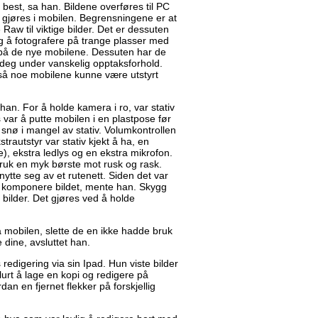
est, sa han. Bildene overføres til PC
 gjøres i mobilen. Begrensningene er at
 Raw til viktige bilder. Det er dessuten
g å fotografere på trange plasser med
på de nye mobilene. Dessuten har de
deg under vanskelig opptaksforhold.
gså noe mobilene kunne være utstyrt
 han. For å holde kamera i ro, var stativ
ks var å putte mobilen i en plastpose før
 snø i mangel av stativ. Volumkontrollen
trautstyr var stativ kjekt å ha, en
e), ekstra ledlys og en ekstra mikrofon.
 Bruk en myk børste mot rusk og rask.
ytte seg av et rutenett. Siden det var
 å komponere bildet, mente han. Skygg
bilder. Det gjøres ved å holde
å mobilen, slette de en ikke hadde bruk
 dine, avsluttet han.
s redigering via sin Ipad. Hun viste bilder
lurt å lage en kopi og redigere på
an en fjernet flekker på forskjellig