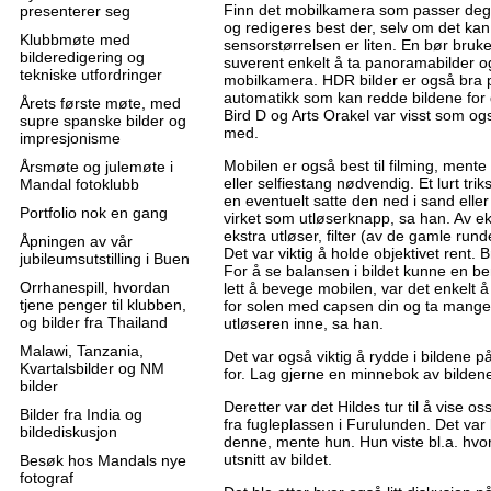
Finn det mobilkamera som passer deg b
presenterer seg
og redigeres best der, selv om det kan
Klubbmøte med
sensorstørrelsen er liten. En bør bruke
bilderedigering og
suverent enkelt å ta panoramabilder o
tekniske utfordringer
mobilkamera. HDR bilder er også bra 
automatikk som kan redde bildene for 
Årets første møte, med
Bird D og Arts Orakel var visst som o
supre spanske bilder og
med.
impresjonisme
Mobilen er også best til filming, mente
Årsmøte og julemøte i
eller selfiestang nødvendig. Et lurt tri
Mandal fotoklubb
en eventuelt satte den ned i sand eller
Portfolio nok en gang
virket som utløserknapp, sa han. Av eks
ekstra utløser, filter (av de gamle rund
Åpningen av vår
Det var viktig å holde objektivet rent.
jubileumsutstilling i Buen
For å se balansen i bildet kunne en ben
Orrhanespill, hvordan
lett å bevege mobilen, var det enkelt
tjene penger til klubben,
for solen med capsen din og ta mange 
og bilder fra Thailand
utløseren inne, sa han.
Malawi, Tanzania,
Det var også viktig å rydde i bildene p
Kvartalsbilder og NM
for. Lag gjerne en minnebok av bildene
bilder
Deretter var det Hildes tur til å vise os
Bilder fra India og
fra fugleplassen i Furulunden. Det var 
bildediskusjon
denne, mente hun. Hun viste bl.a. hvord
utsnitt av bildet.
Besøk hos Mandals nye
fotograf