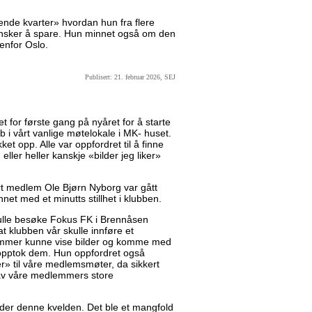
rerende kvarter» hvordan hun fra flere
 ønsker å spare. Hun minnet også om den
tenfor Oslo.
Publisert: 21. februar 2026, SEJ
 for første gang på nyåret for å starte
b i vårt vanlige møtelokale i MK- huset.
t opp. Alle var oppfordret til å finne
, eller heller kanskje «bilder jeg liker»
vårt medlem Ole Bjørn Nyborg var gått
nnet med et minutts stillhet i klubben.
ulle besøke Fokus FK i Brennåsen
at klubben vår skulle innføre et
lemmer kunne vise bilder og komme med
 opptok dem. Hun oppfordret også
» til våre medlemsmøter, da sikkert
av våre medlemmers store
der denne kvelden. Det ble et mangfold