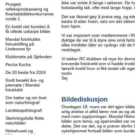
ikke var enkle å fange i søkeren. De 
Prosjekt
bokstavelig talt, ofte med lange hopp, i
refleksjonsbasseng og
Kvartalsbildekonkurranse
Det var likevel gøy å prøve seg, og etter
runde 1
bedre til etter hvert, selv om det sikke
kom hjem.
En kveld viet kunsten å
få villede uskarpe bilder
Vi var imponert over medlemmene i R
Mandal fotoklubbs
dyktige de var til å styre sine små far
fotoutstilling på
slike minibiler tåler av «juling» når de 
Lindesnes fyr
nedslaget.
Klubbmøte på Sjøboden
Vi takker RC klubben så mye for denne
krevende fotokveld enn vi hadde trodd
Pecha Kucha
lærerik kveld hvor vi fikk testet vår 
De 20 beste fra 2024
motiv.
Sej
Godt besøkt års- og
julemøte i Mandal
fotoklubb
Om katter og om livet
Bildediskusjon
som naturfotograf
Onsdagen 18. mars var det igjen bild
Landskapsfotografi
artig øvelse vi alltid lærer noe av og al
med noen opplysninger; Mandal Histor
Stemningsfulle flotte
bilder som tema, og spørsmålet var om
naturbilder
dette. Det var det, og vi prøver derfo
Helsehuset og
sykehjemmet fortsatt bilder som burde 