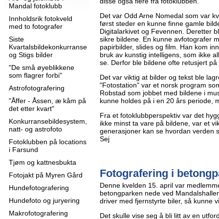
disse også flere fra fotoklubben.
Mandal fotoklubb
Det var Odd Arne Nomedal som var kv
Innholdsrik fotokveld
først steder en kunne finne gamle bilde
med to fotografer
Digitalarkivet og Fevennen. Deretter bl
Siste
sikre bildene. En kunne avfotografer 
Kvartalsbildekonkurranse
papirbilder, slides og film. Han kom in
og Stigs bilder
bruk av kunstig intelligens, som ikke allti
se. Derfor ble bildene ofte retusjert p
"De små øyeblikkene
som flagrer forbi"
Det var viktig at bilder og tekst ble l
"Fotostation" var et norsk program som
Astrofotografering
Robstad som jobbet med bildene i musé
"Åffer - Åssen, æ kåm på
kunne holdes på i en 20 års periode, 
det etter kvart"
Fra et fotoklubbperspektiv var det hygge
Konkurransebildesystem,
ikke minst ta vare på bildene, var et vik
natt- og astrofoto
generasjoner kan se hvordan verden så
Sej
Fotoklubben på locations
i Farsund
Tjøm og kattnesbukta
Fotografering i betongp
Fotojakt på Myren Gård
Denne kvelden 15. april var medlemme
Hundefotografering
betongparken nede ved Mandalshallen
Hundefoto og juryering
driver med fjernstyrte biler, så kunne v
Makrofotografering
Det skulle vise seg å bli litt av en utfo