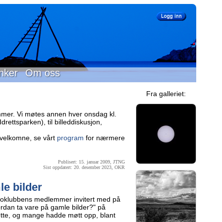
nker
Om oss
Fra galleriet:
mer. Vi møtes annen hver onsdag kl.
rettsparken), til billeddiskusjon,
velkomne, se vårt
program
for nærmere
Publisert: 15. januar 2009, JTNG
Sist oppdatert: 20. desember 2023, OKR
le bilder
toklubbens medlemmer invitert med på
rdan ta vare på gamle bilder?" på
dette, og mange hadde møtt opp, blant