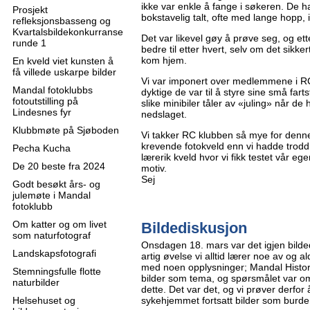
ikke var enkle å fange i søkeren. De 
Prosjekt
bokstavelig talt, ofte med lange hopp, i
refleksjonsbasseng og
Kvartalsbildekonkurranse
Det var likevel gøy å prøve seg, og etter
runde 1
bedre til etter hvert, selv om det sikke
kom hjem.
En kveld viet kunsten å
få villede uskarpe bilder
Vi var imponert over medlemmene i R
Mandal fotoklubbs
dyktige de var til å styre sine små far
fotoutstilling på
slike minibiler tåler av «juling» når de 
Lindesnes fyr
nedslaget.
Klubbmøte på Sjøboden
Vi takker RC klubben så mye for denne
krevende fotokveld enn vi hadde trodd
Pecha Kucha
lærerik kveld hvor vi fikk testet vår 
De 20 beste fra 2024
motiv.
Sej
Godt besøkt års- og
julemøte i Mandal
fotoklubb
Om katter og om livet
Bildediskusjon
som naturfotograf
Onsdagen 18. mars var det igjen bild
Landskapsfotografi
artig øvelse vi alltid lærer noe av og al
med noen opplysninger; Mandal Histor
Stemningsfulle flotte
bilder som tema, og spørsmålet var om
naturbilder
dette. Det var det, og vi prøver derfo
Helsehuset og
sykehjemmet fortsatt bilder som burde 