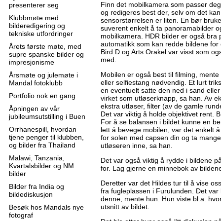
Finn det mobilkamera som passer deg b
presenterer seg
og redigeres best der, selv om det kan
Klubbmøte med
sensorstørrelsen er liten. En bør bruke
bilderedigering og
suverent enkelt å ta panoramabilder o
tekniske utfordringer
mobilkamera. HDR bilder er også bra 
automatikk som kan redde bildene for 
Årets første møte, med
Bird D og Arts Orakel var visst som o
supre spanske bilder og
med.
impresjonisme
Mobilen er også best til filming, mente
Årsmøte og julemøte i
eller selfiestang nødvendig. Et lurt tri
Mandal fotoklubb
en eventuelt satte den ned i sand eller
Portfolio nok en gang
virket som utløserknapp, sa han. Av eks
ekstra utløser, filter (av de gamle rund
Åpningen av vår
Det var viktig å holde objektivet rent.
jubileumsutstilling i Buen
For å se balansen i bildet kunne en ben
Orrhanespill, hvordan
lett å bevege mobilen, var det enkelt
tjene penger til klubben,
for solen med capsen din og ta mange 
og bilder fra Thailand
utløseren inne, sa han.
Malawi, Tanzania,
Det var også viktig å rydde i bildene p
Kvartalsbilder og NM
for. Lag gjerne en minnebok av bildene
bilder
Deretter var det Hildes tur til å vise os
Bilder fra India og
fra fugleplassen i Furulunden. Det var 
bildediskusjon
denne, mente hun. Hun viste bl.a. hvord
utsnitt av bildet.
Besøk hos Mandals nye
fotograf