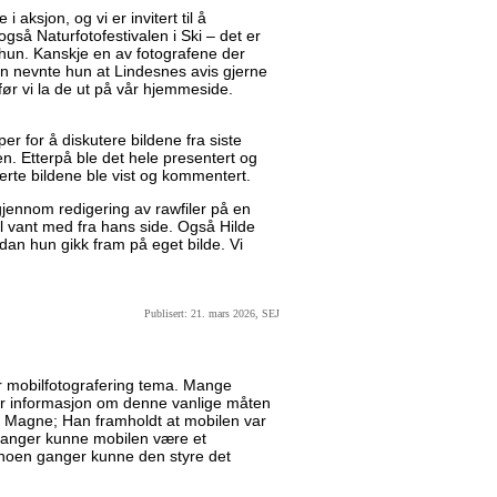
i aksjon, og vi er invitert til å
også Naturfotofestivalen i Ski – det er
a hun. Kanskje en av fotografene der
en nevnte hun at Lindesnes avis gjerne
 før vi la de ut på vår hjemmeside.
er for å diskutere bildene fra siste
en. Etterpå ble det hele presentert og
verte bildene ble vist og kommentert.
jennom redigering av rawfiler på en
vel vant med fra hans side. Også Hilde
dan hun gikk fram på eget bilde. Vi
Publisert: 21. mars 2026, SEJ
r mobilfotografering tema. Mange
mer informasjon om denne vanlige måten
var Magne; Han framholdt at mobilen var
ganger kunne mobilen være et
 noen ganger kunne den styre det