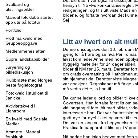
Det ble etter hver også litt diskusjon 
Svalbard og
hensyn til NSFFs konkurranseregler. 
utstillingsbilder
redigeringen, og til slutt viste Mads en
bildene, og fortalte hvordan det kunne
Mandal fotoklubb startet
Sej
opp ute på fototur
Portfolio
Flott maikveld med
Litt av hvert om alt mul
Gruppeoppgave
Denne onsdagskvelden 18. februar i M
Medlemmenes aften
gjeng for å høre og se hva Per Tomas G
Supre landskapsbilder
først kom leder Anne med noen opplys
hyggelig møte der for 14 dager siden,
Juryering og
bilder til NM før 15. mars. Deretter for
bildediskusjon
om gratis overnatting på Hatholmen av K
sin hjemmeside. Deretter viste Magne 
Klubbmøte med Norges
var godkjent. Regnskapet må følge kal
beste fuglefotograf
må vedta dette, la han til.
Fotokveld i studioet til
Janicke
Da kunne leder gi ord og bilder til kv
Govertsen. Han fortalte først litt om 
Aktivitetskveld i
vid inngang til foto. Alt med bilder, vid
Lightroom
interesserte han. Det var fantastiske m
godt øye for øyeblikket og være til st
En kveld med Sosiale
Det var en lang vei fra begynnelsen i 
Medier
Praktica fotoapparat til film og TV pro
Årsmøte i Mandal
fotoklubb
Nå hadde han igjen begynt med foto se