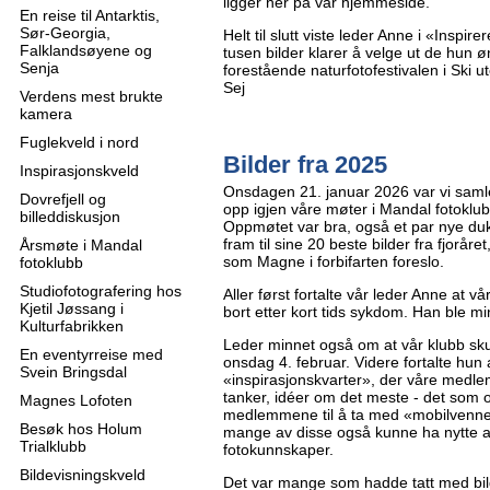
ligger her på vår hjemmeside.
En reise til Antarktis,
Sør-Georgia,
Helt til slutt viste leder Anne i «Inspi
Falklandsøyene og
tusen bilder klarer å velge ut de hun
Senja
forestående naturfotofestivalen i Ski u
Sej
Verdens mest brukte
kamera
Fuglekveld i nord
Bilder fra 2025
Inspirasjonskveld
Onsdagen 21. januar 2026 var vi samlet
Dovrefjell og
opp igjen våre møter i Mandal fotoklub
billeddiskusjon
Oppmøtet var bra, også et par nye dukke
fram til sine 20 beste bilder fra fjoråret
Årsmøte i Mandal
som Magne i forbifarten foreslo.
fotoklubb
Studiofotografering hos
Aller først fortalte vår leder Anne at 
Kjetil Jøssang i
bort etter kort tids sykdom. Han ble mi
Kulturfabrikken
Leder minnet også om at vår klubb sk
En eventyrreise med
onsdag 4. februar. Videre fortalte hun 
Svein Bringsdal
«inspirasjonskvarter», der våre med
tanker, idéer om det meste - det som
Magnes Lofoten
medlemmene til å ta med «mobilvenner
Besøk hos Holum
mange av disse også kunne ha nytte 
Trialklubb
fotokunnskaper.
Bildevisningskveld
Det var mange som hadde tatt med bil