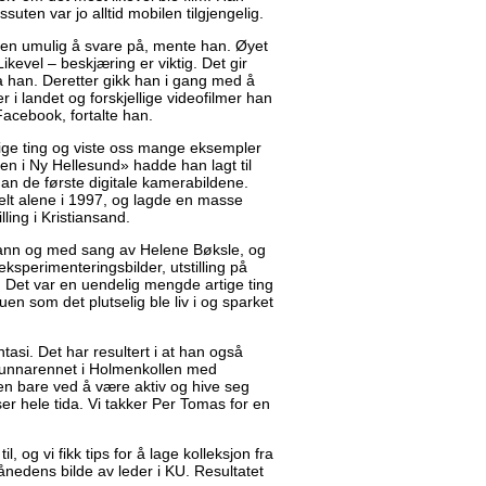
essuten var jo alltid mobilen tilgjengelig.
ten umulig å svare på, mente han. Øyet
kevel – beskjæring er viktig. Det gir
sa han. Deretter gikk han i gang med å
 i landet og forskjellige videofilmer han
acebook, fortalte han.
tige ting og viste oss mange eksempler
gen i Ny Hellesund» hadde han lagt til
an de første digitale kamerabildene.
lt alene i 1997, og lagde en masse
ling i Kristiansand.
r vann og med sang av Helene Bøksle, og
 eksperimenteringsbilder, utstilling på
r. Det var en uendelig mengde artige ting
uen som det plutselig ble liv i og sparket
asi. Det har resultert i at han også
 i unnarennet i Holmenkollen med
en bare ved å være aktiv og hive seg
er hele tida. Vi takker Per Tomas for en
l, og vi fikk tips for å lage kolleksjon fra
ånedens bilde av leder i KU. Resultatet