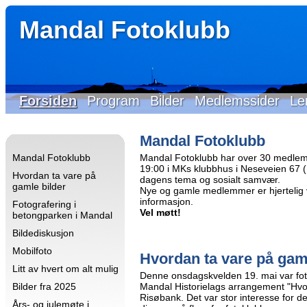
Mandal Fotoklubb
Forsiden
Program
Bilder
Medlemssider
Le
Mandal Fotoklubb
Mandal Fotoklubb
Mandal Fotoklubb har over 30 medlem
19:00 i MKs klubbhus i Neseveien 67 (Id
Hvordan ta vare på
dagens tema og sosialt samvær.
gamle bilder
Nye og gamle medlemmer er hjertelig 
informasjon.
Fotografering i
Vel møtt!
betongparken i Mandal
Bildediskusjon
Mobilfoto
Hvordan ta vare på gam
Litt av hvert om alt mulig
Denne onsdagskvelden 19. mai var fo
Bilder fra 2025
Mandal Historielags arrangement "Hvo
Risøbank. Det var stor interesse for 
Års- og julemøte i