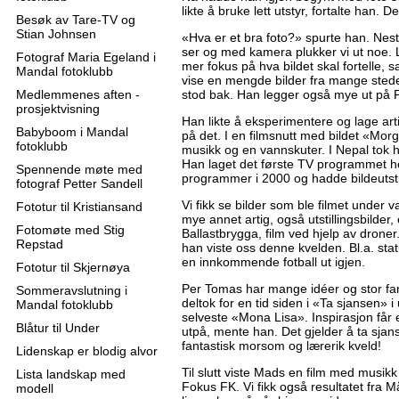
likte å bruke lett utstyr, fortalte han. D
Besøk av Tare-TV og
Stian Johnsen
«Hva er et bra foto?» spurte han. Nes
ser og med kamera plukker vi ut noe. Li
Fotograf Maria Egeland i
mer fokus på hva bildet skal fortelle, 
Mandal fotoklubb
vise en mengde bilder fra mange steder
Medlemmenes aften -
stod bak. Han legger også mye ut på F
prosjektvisning
Han likte å eksperimentere og lage ar
Babyboom i Mandal
på det. I en filmsnutt med bildet «Mor
fotoklubb
musikk og en vannskuter. I Nepal tok h
Han laget det første TV programmet he
Spennende møte med
programmer i 2000 og hadde bildeutstil
fotograf Petter Sandell
Vi fikk se bilder som ble filmet unde
Fototur til Kristiansand
mye annet artig, også utstillingsbilder,
Fotomøte med Stig
Ballastbrygga, film ved hjelp av drone
Repstad
han viste oss denne kvelden. Bl.a. stat
en innkommende fotball ut igjen.
Fototur til Skjernøya
Per Tomas har mange idéer og stor fant
Sommeravslutning i
deltok for en tid siden i «Ta sjansen»
Mandal fotoklubb
selveste «Mona Lisa». Inspirasjon får 
Blåtur til Under
utpå, mente han. Det gjelder å ta sjans
fantastisk morsom og lærerik kveld!
Lidenskap er blodig alvor
Til slutt viste Mads en film med musikk ti
Lista landskap med
Fokus FK. Vi fikk også resultatet fra M
modell