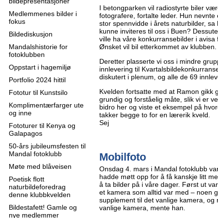
bildepresentasjoner
I betongparken vil radiostyrte biler være 
Medlemmenes bilder i
fotografere, fortalte leder. Hun nevnte 
fokus
stor spennvidde i årets naturbilder, s
kunne inviteres til oss i Buen? Dessut
Bildediskusjon
ville ha våre konkurransebilder i avisa
Mandalshistorie for
Ønsket vil bil etterkommet av klubben.
fotoklubben
Deretter plasserte vi oss i mindre grupp
Oppstart i hagemiljø
innlevering til Kvartalsbildekonkurrans
diskutert i plenum, og alle de 69 innle
Portfolio 2024 hittil
Kvelden fortsatte med at Ramon gikk g
Fototur til Kunstsilo
grundig og forståelig måte, slik vi er 
Komplimentærfarger ute
bidro her og viste et eksempel på hvor
og inne
takker begge to for en lærerik kveld.
Sej
Fototurer til Kenya og
Galapagos
50-års jubileumsfesten til
Mandal fotoklubb
Mobilfoto
Møte med blåveisen
Onsdag 4. mars i Mandal fotoklubb va
hadde møtt opp for å få kanskje litt 
Poetisk flott
å ta bilder på i våre dager. Først ut 
naturbildeforedrag
et kamera som alltid var med – noen 
denne klubbkvelden
supplement til det vanlige kamera, og
Bildestafett! Gamle og
vanlige kamera, mente han.
nye medlemmer