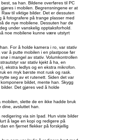
est, sa han. Bildene overføres til PC
 gjøres i mobilen. Begrensningene er at
 Raw til viktige bilder. Det er dessuten
g å fotografere på trange plasser med
på de nye mobilene. Dessuten har de
deg under vanskelig opptaksforhold.
gså noe mobilene kunne være utstyrt
 han. For å holde kamera i ro, var stativ
ks var å putte mobilen i en plastpose før
 snø i mangel av stativ. Volumkontrollen
trautstyr var stativ kjekt å ha, en
e), ekstra ledlys og en ekstra mikrofon.
 Bruk en myk børste mot rusk og rask.
ytte seg av et rutenett. Siden det var
 å komponere bildet, mente han. Skygg
bilder. Det gjøres ved å holde
å mobilen, slette de en ikke hadde bruk
 dine, avsluttet han.
s redigering via sin Ipad. Hun viste bilder
lurt å lage en kopi og redigere på
an en fjernet flekker på forskjellig