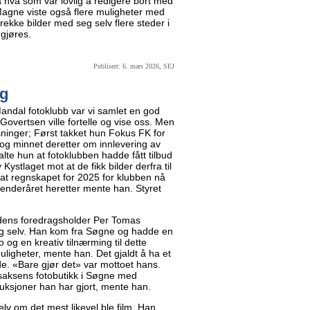
på hva som var lovlig å redigere bort med
Magne viste også flere muligheter med
 rekke bilder med seg selv flere steder i
 gjøres.
Publisert: 6. mars 2026, SEJ
ig
andal fotoklubb var vi samlet en god
overtsen ville fortelle og vise oss. Men
ninger; Først takket hun Fokus FK for
 og minnet deretter om innlevering av
talte hun at fotoklubben hadde fått tilbud
ystlaget mot at de fikk bilder derfra til
at regnskapet for 2025 for klubben nå
enderåret heretter mente han. Styret
eldens foredragsholder Per Tomas
seg selv. Han kom fra Søgne og hadde en
eo og en kreativ tilnærming til dette
uligheter, mente han. Det gjaldt å ha et
ede. «Bare gjør det» var mottoet hans.
Isaksens fotobutikk i Søgne med
duksjoner han har gjort, mente han.
lv om det mest likevel ble film. Han