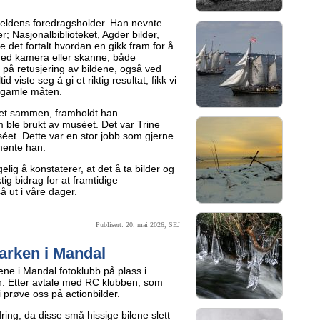
eldens foredragsholder. Han nevnte
r; Nasjonalbiblioteket, Agder bilder,
e det fortalt hvordan en gikk fram for å
med kamera eller skanne, både
n på retusjering av bildene, også ved
d viste seg å gi et riktig resultat, fikk vi
å gamle måten.
agret sammen, framholdt han.
 ble brukt av muséet. Det var Trine
et. Dette var en stor jobb som gjerne
mente han.
lig å konstaterer, at det å ta bilder og
tig bidrag for at framtidige
 ut i våre dager.
Publisert: 20. mai 2026, SEJ
arken i Mandal
ne i Mandal fotoklubb på plass i
. Etter avtale med RC klubben, som
i prøve oss på actionbilder.
rdring, da disse små hissige bilene slett