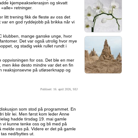
hadde kjempeakselerasjon og skvatt
 «alle» retninger.
 litt trening fikk de fleste av oss det
rt var en god ryddejobb på brikka når vi
C klubben, mange ganske unge, hvor
tsfantomer. Det var også utrolig hvor mye
hoppet, og stadig vekk rullet rundt i
 oppvisningen for oss. Det ble en mer
, men ikke desto mindre var det en fin
egen reaksjonsevne på utløserknapp og
Publisert: 16. april 2026, SEJ
ediskusjon som stod på programmet. En
dri blir lei. Men først kom leder Anne
ielag hadde tirsdag 19. mai gamle
 vi kunne tenke oss og bli med på
r å melde oss på. Videre er det på gamle
tas ned/byttes ut.