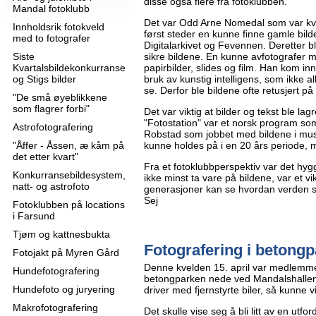
disse også flere fra fotoklubben.
Mandal fotoklubb
Det var Odd Arne Nomedal som var kv
Innholdsrik fotokveld
først steder en kunne finne gamle bilde
med to fotografer
Digitalarkivet og Fevennen. Deretter bl
Siste
sikre bildene. En kunne avfotografer 
Kvartalsbildekonkurranse
papirbilder, slides og film. Han kom in
og Stigs bilder
bruk av kunstig intelligens, som ikke allti
se. Derfor ble bildene ofte retusjert p
"De små øyeblikkene
som flagrer forbi"
Det var viktig at bilder og tekst ble l
"Fotostation" var et norsk program som
Astrofotografering
Robstad som jobbet med bildene i musé
"Åffer - Åssen, æ kåm på
kunne holdes på i en 20 års periode, 
det etter kvart"
Fra et fotoklubbperspektiv var det hygge
Konkurransebildesystem,
ikke minst ta vare på bildene, var et vik
natt- og astrofoto
generasjoner kan se hvordan verden så
Sej
Fotoklubben på locations
i Farsund
Tjøm og kattnesbukta
Fotografering i betongp
Fotojakt på Myren Gård
Denne kvelden 15. april var medlemme
Hundefotografering
betongparken nede ved Mandalshallen
Hundefoto og juryering
driver med fjernstyrte biler, så kunne v
Makrofotografering
Det skulle vise seg å bli litt av en utfo