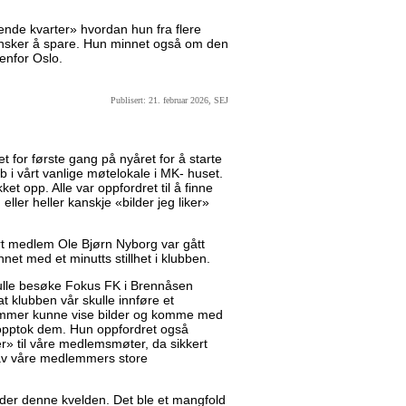
rerende kvarter» hvordan hun fra flere
 ønsker å spare. Hun minnet også om den
tenfor Oslo.
Publisert: 21. februar 2026, SEJ
 for første gang på nyåret for å starte
b i vårt vanlige møtelokale i MK- huset.
t opp. Alle var oppfordret til å finne
, eller heller kanskje «bilder jeg liker»
vårt medlem Ole Bjørn Nyborg var gått
nnet med et minutts stillhet i klubben.
ulle besøke Fokus FK i Brennåsen
at klubben vår skulle innføre et
lemmer kunne vise bilder og komme med
 opptok dem. Hun oppfordret også
» til våre medlemsmøter, da sikkert
av våre medlemmers store
der denne kvelden. Det ble et mangfold