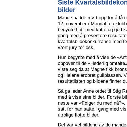
Siste Kvartalsbildeko
bilder
Mange hadde møtt opp for å få m
12. november i Mandal fotoklubbs
begynte flott med kaffe og god k
gang med å presentere resultaten
kvartalsbildekonkurranse med 
vært jury for oss.
Hun begynte med å vise de «Anta
oppover til de «Hederlig omtalte» 
viste seg da at Magne fikk bron
og Helene erobret gullplassen. V
resultatlisten og bildene finner 
Så ga leder Anne ordet til Stig 
med å vise sine bilder. Første b
neste var «Følger du med nå?».
satt før han satte i gang med vi
utrolige flotte bilder.
Det var vel bildene av de mange 