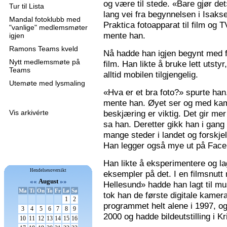
og være til stede. «Bare gjør de
Tur til Lista
lang vei fra begynnelsen i Isaks
Mandal fotoklubb med
Praktica fotoapparat til film og 
"vanlige" medlemsmøter
mente han.
igjen
Ramons Teams kveld
Nå hadde han igjen begynt med f
Nytt medlemsmøte på
film. Han likte å bruke lett utsty
Teams
alltid mobilen tilgjengelig.
Utemøte med lysmaling
«Hva er et bra foto?» spurte han
mente han. Øyet ser og med kame
Vis arkivérte
beskjæring er viktig. Det gir mer 
sa han. Deretter gikk han i gang
mange steder i landet og forskjel
Han legger også mye ut på Faceb
Han likte å eksperimentere og la
Hendelsesoversikt
eksempler på det. I en filmsnutt
««
August
»»
Hellesund» hadde han lagt til mu
Ma
Ti
On
To
Fr
Lø
Sø
tok han de første digitale kamer
1
2
programmet helt alene i 1997, 
3
4
5
6
7
8
9
2000 og hadde bildeutstilling i K
10
11
12
13
14
15
16