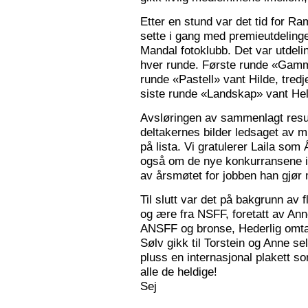
Etter en stund var det tid for Ra
sette i gang med premieutdelinge
Mandal fotoklubb. Det var utdeli
hver runde. Første runde «Gamm
runde «Pastell» vant Hilde, tred
siste runde «Landskap» vant Hele
Avsløringen av sammenlagt resul
deltakernes bilder ledsaget av m
på lista. Vi gratulerer Laila som
også om de nye konkurransene i
av årsmøtet for jobben han gjør
Til slutt var det på bakgrunn av fl
og ære fra NSFF, foretatt av Ann
ANSFF og bronse, Hederlig omtale
Sølv gikk til Torstein og Anne se
pluss en internasjonal plakett som
alle de heldige!
Sej