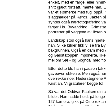
enkelt, med en farge, eller himme
snitt gjaldt fortsatt, mente han. 
var et sjømerke med fugl oppå i 
slagghauger på Røros. Jakten på 
syntes også nærfotografering var
farger i is. Byvandring i Grimst
portretter på veggene av Ibsen 
Landskap stod også hans hjerte n
han. Slike bilder fikk vi se fra 
bakgrunnen. Også en dam med va
og Gaustatoppen imponerte, like
mellom Sæl- og Sogndal med flot
Etter dette ble han i pausen tak
gaveoverrekkelse. Men også ha
overrekke noe: Hederstegnene A
Kristian. Vi gratulerer begge to!
Så var det Oddvar Paulsen sin tur
bilder. Han hadde holdt på leng
127 kamera, gikk på Oslo reklam