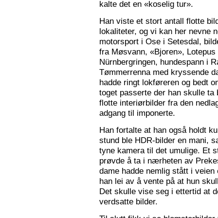
kalte det en «koselig tur».
Han viste et stort antall flotte bi
lokaliteter, og vi kan her nevne
motorsport i Ose i Setesdal, bilde
fra Møsvann, «Bjoren», Lotepus p
Nürnbergringen, hundespann i Ra
Tømmerrenna med kryssende damp
hadde ringt lokføreren og bedt 
toget passerte der han skulle ta 
flotte interiørbilder fra den nedl
adgang til imponerte.
Han fortalte at han også holdt ku
stund ble HDR-bilder en mani, sa
tyne kamera til det umulige. Et 
prøvde å ta i nærheten av Prekes
dame hadde nemlig stått i veien o
han lei av å vente på at hun skulle
Det skulle vise seg i ettertid at 
verdsatte bilder.