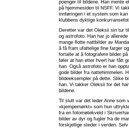
poenger til bildene. Han mente e
på hjemmesiden til NSFF. Vi tak
innføringen i et system som kan
klubbens dyktige konkurransefot
Deretter var det Oleksii sin tur ti
og astrofoto. Han har jo allered
mange flotte nattbilder av Mandal 
å få fram ufattelige fine farger og
fortalte at å fotografere bilder 
føler at han etter hvert har fått g
han. Også astrofoto er han opptat
gode bilder fra nattehimmelen. 
bildeeksempler på dette. Slike b
han. Vi takker Oleksii for det ha
bildene.
Til slutt var det leder Anne som v
«kjempemørkt» som hun uttrykte 
fra en fotomøtekveld i Skriverha
bilder av dyr og fugler fra de ma
forskjellige steder i verden. Sel