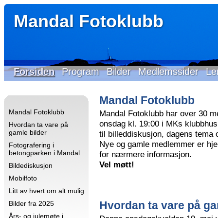
Mandal Fotoklubb
Forsiden
Program
Bilder
Medlemssider
Le
Mandal Fotoklubb
Mandal Fotoklubb
Mandal Fotoklubb har over 30 m
onsdag kl. 19:00 i MKs klubbhus 
Hvordan ta vare på
gamle bilder
til billeddiskusjon, dagens tema
Nye og gamle medlemmer er hjer
Fotografering i
betongparken i Mandal
for nærmere informasjon.
Vel møtt!
Bildediskusjon
Mobilfoto
Litt av hvert om alt mulig
Hvordan ta vare på ga
Bilder fra 2025
Års- og julemøte i