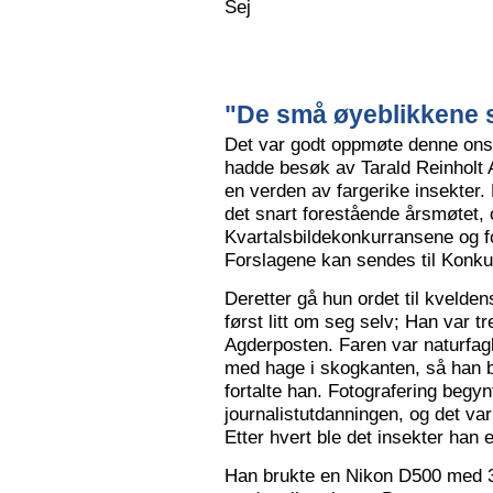
Sej
"De små øyeblikkene s
Det var godt oppmøte denne ons
hadde besøk av Tarald Reinholt 
en verden av fargerike insekter.
det snart forestående årsmøtet, o
Kvartalsbildekonkurransene og f
Forslagene kan sendes til Konku
Deretter gå hun ordet til kvelden
først litt om seg selv; Han var tr
Agderposten. Faren var naturfa
med hage i skogkanten, så han ble
fortalte han. Fotografering begy
journalistutdanningen, og det var
Etter hvert ble det insekter han e
Han brukte en Nikon D500 med 3