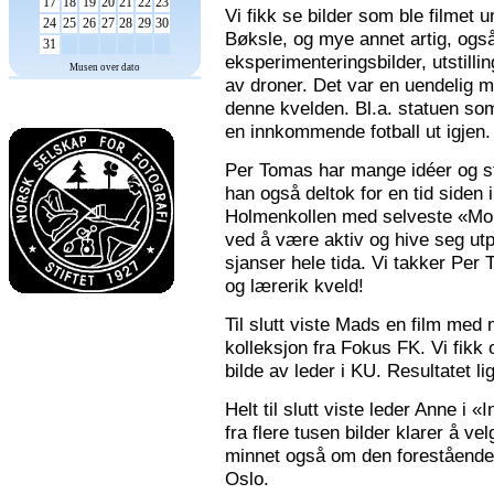
17
18
19
20
21
22
23
Vi fikk se bilder som ble filmet
24
25
26
27
28
29
30
Bøksle, og mye annet artig, også 
31
eksperimenteringsbilder, utstilli
Musen over dato
av droner. Det var en uendelig m
denne kvelden. Bl.a. statuen som 
en innkommende fotball ut igjen.
Per Tomas har mange idéer og stor
han også deltok for en tid siden 
Holmenkollen med selveste «Mona
ved å være aktiv og hive seg utp
sjanser hele tida. Vi takker Per
og lærerik kveld!
Til slutt viste Mads en film med m
kolleksjon fra Fokus FK. Vi fikk
bilde av leder i KU. Resultatet l
Helt til slutt viste leder Anne i
fra flere tusen bilder klarer å v
minnet også om den forestående n
Oslo.