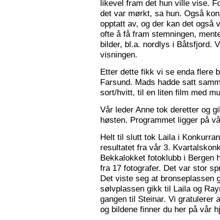
likevel fram det hun ville vise. 
det var mørkt, sa hun. Også konse
opptatt av, og der kan det også v
ofte å få fram stemningen, mente
bilder, bl.a. nordlys i Båtsfjord.
visningen.
Etter dette fikk vi se enda flere b
Farsund. Mads hadde satt sammen
sort/hvitt, til en liten film med mu
Vår leder Anne tok deretter og 
høsten. Programmet ligger på v
Helt til slutt tok Laila i Konkurr
resultatet fra vår 3. Kvartalsko
Bekkalokket fotoklubb i Bergen h
fra 17 fotografer. Det var stor sp
Det viste seg at bronseplassen gi
sølvplassen gikk til Laila og Ra
gangen til Steinar. Vi gratulerer 
og bildene finner du her på vår 