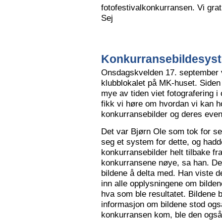
fotofestivalkonkurransen. Vi grat
Sej
Konkurransebildesyste
Onsdagskvelden 17. september va
klubblokalet på MK-huset. Siden 
mye av tiden viet fotografering i
fikk vi høre om hvordan vi kan h
konkurransebilder og deres even
Det var Bjørn Ole som tok for s
seg et system for dette, og hadd
konkurransebilder helt tilbake fr
konkurransene nøye, sa han. Det v
bildene å delta med. Han viste de
inn alle opplysningene om bilden
hva som ble resultatet. Bildene bl
informasjon om bildene stod også
konkurransen kom, ble den også l