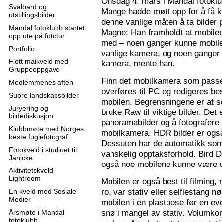
Onsdag 4. mars i Mandal fotoklu
Svalbard og
Mange hadde møtt opp for å få k
utstillingsbilder
denne vanlige måten å ta bilder p
Mandal fotoklubb startet
Magne; Han framholdt at mobilen
opp ute på fototur
med – noen ganger kunne mobilen
Portfolio
vanlige kamera, og noen ganger 
Flott maikveld med
kamera, mente han.
Gruppeoppgave
Finn det mobilkamera som passer
Medlemmenes aften
overføres til PC og redigeres bes
Supre landskapsbilder
mobilen. Begrensningene er at se
Juryering og
bruke Raw til viktige bilder. Det
bildediskusjon
panoramabilder og å fotografere
Klubbmøte med Norges
mobilkamera. HDR bilder er ogs
beste fuglefotograf
Dessuten har de automatikk som 
Fotokveld i studioet til
vanskelig opptaksforhold. Bird D
Janicke
også noe mobilene kunne være u
Aktivitetskveld i
Lightroom
Mobilen er også best til filming,
ro, var stativ eller selfiestang nø
En kveld med Sosiale
Medier
mobilen i en plastpose før en eve
snø i mangel av stativ. Volumkon
Årsmøte i Mandal
fotoklubb