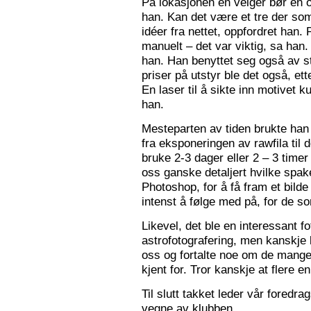
På lokasjonen en velger bør en 
han. Kan det være et tre der som
idéer fra nettet, oppfordret han.
manuelt – det var viktig, sa han.
han. Han benyttet seg også av st
priser på utstyr ble det også, e
En laser til å sikte inn motivet k
han.
Mesteparten av tiden brukte han 
fra eksponeringen av rawfila til 
bruke 2-3 dager eller 2 – 3 timer
oss ganske detaljert hvilke spak
Photoshop, for å få fram et bil
intenst å følge med på, for de so
Likevel, det ble en interessant 
astrofotografering, men kanskje l
oss og fortalte noe om de mange f
kjent for. Tror kanskje at flere e
Til slutt takket leder vår foredr
vegne av klubben.