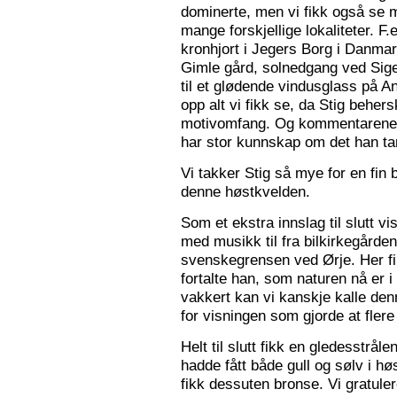
dominerte, men vi fikk også se m
mange forskjellige lokaliteter. F.
kronhjort i Jegers Borg i Danmark
Gimle gård, solnedgang ved Sigers
til et glødende vindusglass på A
opp alt vi fikk se, da Stig beher
motivomfang. Og kommentarene 
har stor kunnskap om det han tar
Vi takker Stig så mye for en fin 
denne høstkvelden.
Som et ekstra innslag til slutt vis
med musikk til fra bilkirkegården
svenskegrensen ved Ørje. Her fin
fortalte han, som naturen nå er i
vakkert kan vi kanskje kalle den
for visningen som gjorde at flere f
Helt til slutt fikk en gledesstrå
hadde fått både gull og sølv i hø
fikk dessuten bronse. Vi gratuler