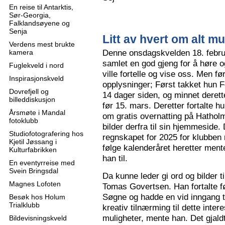
En reise til Antarktis,
Sør-Georgia,
Falklandsøyene og
Senja
Litt av hvert om alt mu
Verdens mest brukte
Denne onsdagskvelden 18. februa
kamera
samlet en god gjeng for å høre
Fuglekveld i nord
ville fortelle og vise oss. Men 
Inspirasjonskveld
opplysninger; Først takket hun F
Dovrefjell og
14 dager siden, og minnet derette
billeddiskusjon
før 15. mars. Deretter fortalte hu
Årsmøte i Mandal
om gratis overnatting på Hatholm
fotoklubb
bilder derfra til sin hjemmeside.
Studiofotografering hos
regnskapet for 2025 for klubben
Kjetil Jøssang i
følge kalenderåret heretter ment
Kulturfabrikken
han til.
En eventyrreise med
Svein Bringsdal
Da kunne leder gi ord og bilder t
Magnes Lofoten
Tomas Govertsen. Han fortalte fø
Søgne og hadde en vid inngang til
Besøk hos Holum
Trialklubb
kreativ tilnærming til dette inter
muligheter, mente han. Det gjaldt
Bildevisningskveld