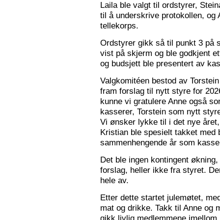
Laila ble valgt til ordstyrer, Stei
til å underskrive protokollen, o
tellekorps.
Ordstyrer gikk så til punkt 3 på
vist på skjerm og ble godkjent et
og budsjett ble presentert av kas
Valgkomitéen bestod av Torstein 
fram forslag til nytt styre for 2
kunne vi gratulere Anne også s
kasserer, Torstein som nytt sty
Vi ønsker lykke til i det nye åre
Kristian ble spesielt takket med 
sammenhengende år som kasser
Det ble ingen kontingent økning,
forslag, heller ikke fra styret. 
hele av.
Etter dette startet julemøtet, m
mat og drikke. Takk til Anne og 
gikk livlig medlemmene imellom, o