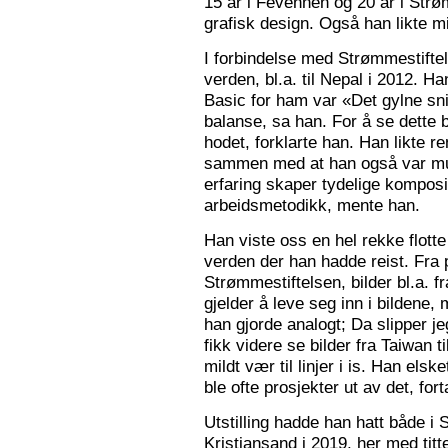
15 år i Fevennen og 20 år i Strø
grafisk design. Også han likte mi
I forbindelse med Strømmestiftel
verden, bl.a. til Nepal i 2012. 
Basic for ham var «Det gylne snitt
balanse, sa han. For å se dette b
hodet, forklarte han. Han likte re
sammen med at han også var mus
erfaring skaper tydelige kompos
arbeidsmetodikk, mente han.
Han viste oss en hel rekke flotte
verden der han hadde reist. Fra p
Strømmestiftelsen, bilder bl.a. f
gjelder å leve seg inn i bildene,
han gjorde analogt; Da slipper j
fikk videre se bilder fra Taiwan t
mildt vær til linjer i is. Han elsk
ble ofte prosjekter ut av det, fort
Utstilling hadde han hatt både i 
Kristiansand i 2019, her med tit