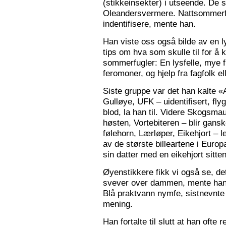
(stikkeinsekter) i utseende. De s
Oleandersvermere. Nattsommerfu
indentifisere, mente han.
Han viste oss også bilde av en l
tips om hva som skulle til for 
sommerfugler: En lysfelle, mye f
feromoner, og hjelp fra fagfolk el
Siste gruppe var det han kalte «
Gulløye, UFK – uidentifisert, fl
blod, la han til. Videre Skogsma
høsten, Vortebiteren – blir gansk
følehorn, Lærløper, Eikehjort – l
av de største billeartene i Euro
sin datter med en eikehjort sitt
Øyenstikkere fikk vi også se, de
svever over dammen, mente han.
Blå praktvann nymfe, sistnevnte 
mening.
Han fortalte til slutt at han ofte 