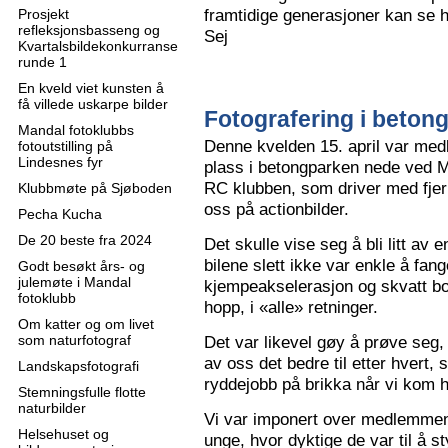
framtidige generasjoner kan se h
Prosjekt
refleksjonsbasseng og
Sej
Kvartalsbildekonkurranse
runde 1
En kveld viet kunsten å
få villede uskarpe bilder
Fotografering i beton
Mandal fotoklubbs
Denne kvelden 15. april var me
fotoutstilling på
Lindesnes fyr
plass i betongparken nede ved M
RC klubben, som driver med fjern
Klubbmøte på Sjøboden
oss på actionbilder.
Pecha Kucha
De 20 beste fra 2024
Det skulle vise seg å bli litt av 
bilene slett ikke var enkle å fa
Godt besøkt års- og
julemøte i Mandal
kjempeakselerasjon og skvatt bok
fotoklubb
hopp, i «alle» retninger.
Om katter og om livet
som naturfotograf
Det var likevel gøy å prøve seg, o
av oss det bedre til etter hvert,
Landskapsfotografi
ryddejobb på brikka når vi kom 
Stemningsfulle flotte
naturbilder
Vi var imponert over medlemme
Helsehuset og
unge, hvor dyktige de var til å s