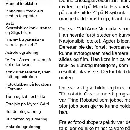
Denne onsdagskvelden 19. mai 
Mandal fotoklubb
invitert med på Mandal Historie
Innholdsrik fotokveld
på gamle bilder?" på Risøbank. D
med to fotografer
mange hadde møtt opp, blant diss
Siste
Kvartalsbildekonkurranse
Det var Odd Arne Nomedal som v
og Stigs bilder
Han nevnte først steder en kunne
"De små øyeblikkene
Nasjonalbiblioteket, Agder bilder
som flagrer forbi"
Deretter ble det fortalt hvordan 
Astrofotografering
kunne avfotografer med kamera e
slides og film. Han kom inn på r
"Åffer - Åssen, æ kåm på
det etter kvart"
bruk av kunstig intelligens, som ik
resultat, fikk vi se. Derfor ble b
Konkurransebildesystem,
natt- og astrofoto
måten.
Fotoklubben på locations
Det var viktig at bilder og tekst
i Farsund
"Fotostation" var et norsk prog
Tjøm og kattnesbukta
var Trine Robstad som jobbet me
Fotojakt på Myren Gård
stor jobb som gjerne kunne holde
Hundefotografering
han.
Hundefoto og juryering
Fra et fotoklubbperspektiv var de
Makrofotografering
ta bilder og ikke minst ta vare på