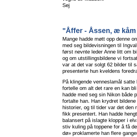
Sej
"Åffer - Åssen, æ kåm 
Mange hadde møtt opp denne ons
med seg bildevisningen til Ingva
først nevnte leder Anne litt om b
og om utstillingsbildene vi forts
var at det var solgt 62 bilder ti
presenterte hun kveldens foredr
På klingende venneslamål satte 
fortelle om alt det rare en kan bl
hadde med seg sin Nikon både på 
fortalte han. Han krydret bild
historier, og til tider var det de
fikk presentert. Han hadde hengt
balansert på islagte klopper i elv
stiv kuling på toppene for å få de
dø» proklamerte han flere gange