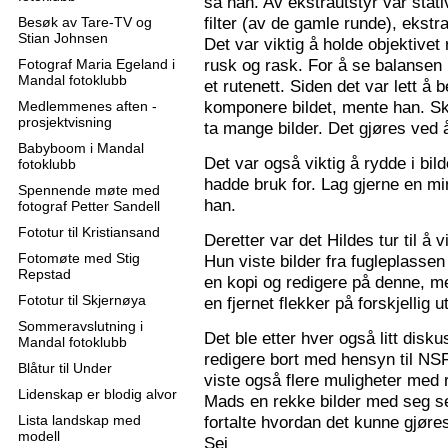
sa han. Av ekstrautstyr var stati
filter (av de gamle runde), ekstr
Besøk av Tare-TV og
Stian Johnsen
Det var viktig å holde objektive
rusk og rask. For å se balansen 
Fotograf Maria Egeland i
Mandal fotoklubb
et rutenett. Siden det var lett å
komponere bildet, mente han. S
Medlemmenes aften -
prosjektvisning
ta mange bilder. Det gjøres ved 
Babyboom i Mandal
Det var også viktig å rydde i bil
fotoklubb
hadde bruk for. Lag gjerne en mi
Spennende møte med
han.
fotograf Petter Sandell
Fototur til Kristiansand
Deretter var det Hildes tur til å 
Fotomøte med Stig
Hun viste bilder fra fugleplassen
Repstad
en kopi og redigere på denne, me
Fototur til Skjernøya
en fjernet flekker på forskjellig ut
Sommeravslutning i
Det ble etter hver også litt disk
Mandal fotoklubb
redigere bort med hensyn til N
Blåtur til Under
viste også flere muligheter med re
Lidenskap er blodig alvor
Mads en rekke bilder med seg sel
Lista landskap med
fortalte hvordan det kunne gjøre
modell
Sej