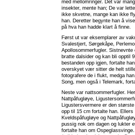
med mellomringer. Det var mange
insekter, mente han; De var lette 
ikke skvetne, mange kan ikke fly
han. Deretter begynte han å vis
på hva han hadde klart å finne.
Først ut var eksemplarer av vak
Svalestjert, Sørgekåpe, Perlem
Apollosommerfugler. Sistnevnte e
bratte dalsider og kan bli opptil
bestanden opp igjen, fortalte han. 
overskyet vær sitter de helt still
fotografere de i flukt, medga han
Song, men også i Telemark, forta
Neste var nattsommerfugler. Her 
Nattpåfugløye, Ligustersommer
Ligustersvermere er den største
opp til 15 cm fortalte han. Eller
Kveldspåfugløye og Nattpåfugløye
pussig nok om dagen og lukter ett
fortalte han om Ospeglassvinge.