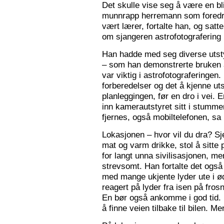
Det skulle vise seg å være en bl
munnrapp herremann som foredro
vært lærer, fortalte han, og satt
om sjangeren astrofotografering 
Han hadde med seg diverse utsty
– som han demonstrerte bruken a
var viktig i astrofotograferingen
forberedelser og det å kjenne utst
planleggingen, før en dro i vei. 
inn kamerautstyret sitt i stumm
fjernes, også mobiltelefonen, sa
Lokasjonen – hvor vil du dra? S
mat og varm drikke, stol å sitte 
for langt unna sivilisasjonen, me
strevsomt. Han fortalte det ogs
med mange ukjente lyder ute i 
reagert på lyder fra isen på fros
En bør også ankomme i god tid.
å finne veien tilbake til bilen. Men