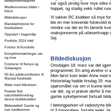
bildepresentasjoner
var også utrolig hvor mye slike m
Medlemmenes bilder i
hoppet, og stadig vekk rullet run
fokus
Vi takker RC klubben så mye for
Bildediskusjon
ble en mer krevende fotokveld e
Mandalshistorie for
mindre var det en fin lærerik kve
fotoklubben
reaksjonsevne på utløserknapp 
Oppstart i hagemiljø
Sej
Portfolio 2024 hittil
Fototur til Kunstsilo
Komplimentærfarger ute
Bildediskusjon
og inne
Fototurer til Kenya og
Onsdagen 18. mars var det igjen
Galapagos
programmet. En artig øvelse vi all
50-års jubileumsfesten til
Men først kom leder Anne med n
Mandal fotoklubb
Historielag hadde tirsdag 19. ma
Møte med blåveisen
spørsmålet var om vi kunne tenk
var det, og vi prøver derfor å me
Poetisk flott
naturbildeforedrag
gamle sykehjemmet fortsatt bild
denne klubbkvelden
I betongparken vil radiostyrte bil
Bildestafett! Gamle og
nye medlemmer
til å fotografere, fortalte leder.