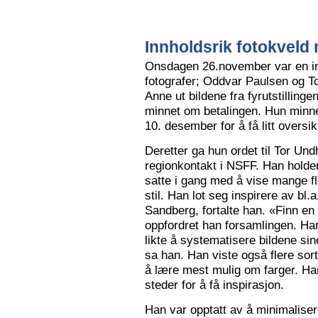
Innholdsrik fotokveld 
Onsdagen 26.november var en in
fotografer; Oddvar Paulsen og To
Anne ut bildene fra fyrutstillinge
minnet om betalingen. Hun minne
10. desember for å få litt oversik
Deretter ga hun ordet til Tor Un
regionkontakt i NSFF. Han holder t
satte i gang med å vise mange flot
stil. Han lot seg inspirere av bl
Sandberg, fortalte han. «Finn en
oppfordret han forsamlingen. Han
likte å systematisere bildene sin
sa han. Han viste også flere sort
å lære mest mulig om farger. Han l
steder for å få inspirasjon.
Han var opptatt av å minimalise