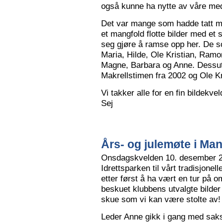
også kunne ha nytte av våre me
Det var mange som hadde tatt me
et mangfold flotte bilder med et
seg gjøre å ramse opp her. De so
Maria, Hilde, Ole Kristian, Ramo
Magne, Barbara og Anne. Dessut
Makrellstimen fra 2002 og Ole Kri
Vi takker alle for en fin bildekve
Sej
Års- og julemøte i Ma
Onsdagskvelden 10. desember 202
Idrettsparken til vårt tradisjonel
etter først å ha vært en tur på 
beskuet klubbens utvalgte bilder
skue som vi kan være stolte av!
Leder Anne gikk i gang med saksl