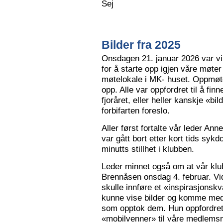
Sej
Bilder fra 2025
Onsdagen 21. januar 2026 var vi 
for å starte opp igjen våre møter
møtelokale i MK- huset. Oppmøte
opp. Alle var oppfordret til å finn
fjoråret, eller heller kanskje «bi
forbifarten foreslo.
Aller først fortalte vår leder A
var gått bort etter kort tids sy
minutts stillhet i klubben.
Leder minnet også om at vår klu
Brennåsen onsdag 4. februar. Vid
skulle innføre et «inspirasjons
kunne vise bilder og komme med 
som opptok dem. Hun oppfordret
«mobilvenner» til våre medlemsm