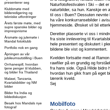
presenterer seg
Naturfotofestivalen i Ski – det e
Klubbmøte med
naturbilder, sa hun. Kanskje en 
bilderedigering og
til oss i Buen? Dessuten nevnte 
tekniske utfordringer
ha våre konkurransebilder i avisa
Årets første møte, med
hjemmeside. Ønsket vil bil ette
supre spanske bilder og
impresjonisme
Deretter plasserte vi oss i mindr
Årsmøte og julemøte i
fra siste innlevering til Kvartals
Mandal fotoklubb
hele presentert og diskutert i pl
Portfolio nok en gang
bildene ble vist og kommentert.
Åpningen av vår
Kvelden fortsatte med at Ramon 
jubileumsutstilling i Buen
rawfiler på en grundig og forståe
Orrhanespill, hvordan
fra hans side. Også Hilde bidro 
tjene penger til klubben,
og bilder fra Thailand
hvordan hun gikk fram på eget bi
lærerik kveld.
Malawi, Tanzania,
Kvartalsbilder og NM
Sej
bilder
Bilder fra India og
bildediskusjon
Mobilfoto
Besøk hos Mandals nye
fotograf