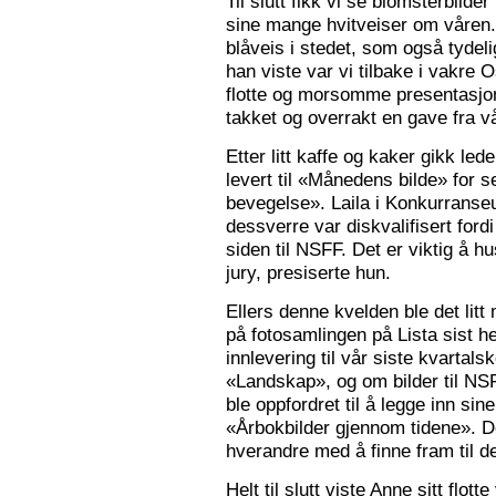
Til slutt fikk vi se blomsterbilde
sine mange hvitveiser om våren.
blåveis i stedet, som også tydelig
han viste var vi tilbake i vakre 
flotte og morsomme presentasjon
takket og overrakt en gave fra vå
Etter litt kaffe og kaker gikk le
levert til «Månedens bilde» for
bevegelse». Laila i Konkurranseut
dessverre var diskvalifisert ford
siden til NSFF. Det er viktig å h
jury, presiserte hun.
Ellers denne kvelden ble det litt
på fotosamlingen på Lista sist h
innlevering til vår siste kvarta
«Landskap», og om bilder til N
ble oppfordret til å legge inn sine
«Årbokbilder gjennom tidene». D
hverandre med å finne fram til d
Helt til slutt viste Anne sitt flott