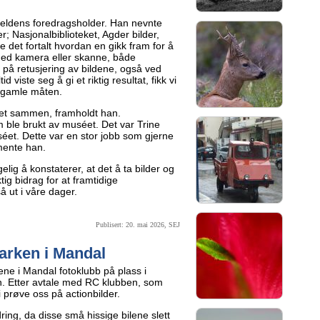
eldens foredragsholder. Han nevnte
r; Nasjonalbiblioteket, Agder bilder,
e det fortalt hvordan en gikk fram for å
med kamera eller skanne, både
n på retusjering av bildene, også ved
d viste seg å gi et riktig resultat, fikk vi
å gamle måten.
agret sammen, framholdt han.
 ble brukt av muséet. Det var Trine
et. Dette var en stor jobb som gjerne
mente han.
lig å konstaterer, at det å ta bilder og
tig bidrag for at framtidige
 ut i våre dager.
Publisert: 20. mai 2026, SEJ
arken i Mandal
ne i Mandal fotoklubb på plass i
. Etter avtale med RC klubben, som
i prøve oss på actionbilder.
rdring, da disse små hissige bilene slett