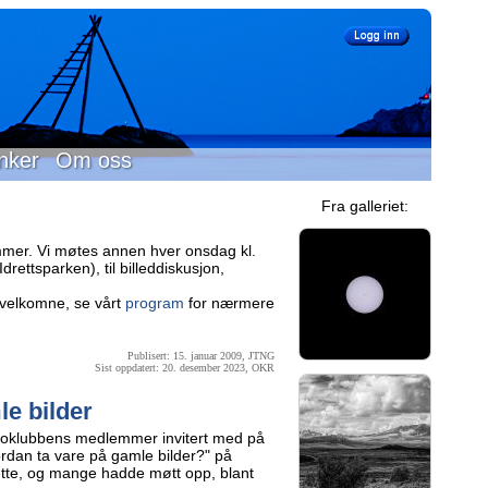
nker
Om oss
Fra galleriet:
mer. Vi møtes annen hver onsdag kl.
rettsparken), til billeddiskusjon,
velkomne, se vårt
program
for nærmere
Publisert: 15. januar 2009, JTNG
Sist oppdatert: 20. desember 2023, OKR
le bilder
toklubbens medlemmer invitert med på
rdan ta vare på gamle bilder?" på
dette, og mange hadde møtt opp, blant