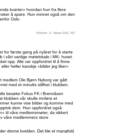
rerende kvarter» hvordan hun fra flere
 ønsker å spare. Hun minnet også om den
tenfor Oslo.
Publisert: 21. februar 2026, SEJ
 for første gang på nyåret for å starte
b i vårt vanlige møtelokale i MK- huset.
t opp. Alle var oppfordret til å finne
, eller heller kanskje «bilder jeg liker»
vårt medlem Ole Bjørn Nyborg var gått
nnet med et minutts stillhet i klubben.
ulle besøke Fokus FK i Brennåsen
at klubben vår skulle innføre et
lemmer kunne vise bilder og komme med
 opptok dem. Hun oppfordret også
» til våre medlemsmøter, da sikkert
av våre medlemmers store
der denne kvelden. Det ble et mangfold