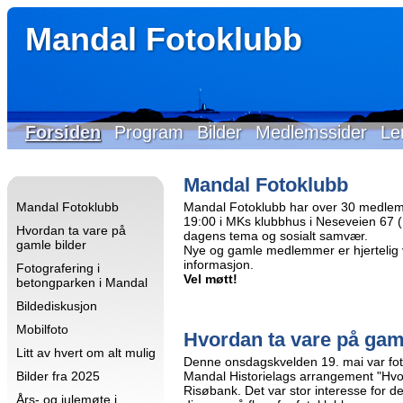
Mandal Fotoklubb
Forsiden
Program
Bilder
Medlemssider
Le
Mandal Fotoklubb
Mandal Fotoklubb
Mandal Fotoklubb har over 30 medlem
19:00 i MKs klubbhus i Neseveien 67 (Id
Hvordan ta vare på
dagens tema og sosialt samvær.
gamle bilder
Nye og gamle medlemmer er hjertelig 
informasjon.
Fotografering i
Vel møtt!
betongparken i Mandal
Bildediskusjon
Mobilfoto
Hvordan ta vare på gam
Litt av hvert om alt mulig
Denne onsdagskvelden 19. mai var fo
Bilder fra 2025
Mandal Historielags arrangement "Hvo
Risøbank. Det var stor interesse for 
Års- og julemøte i