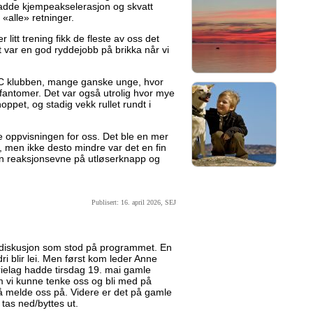
hadde kjempeakselerasjon og skvatt
 «alle» retninger.
 litt trening fikk de fleste av oss det
rt var en god ryddejobb på brikka når vi
C klubben, mange ganske unge, hvor
tsfantomer. Det var også utrolig hvor mye
hoppet, og stadig vekk rullet rundt i
 oppvisningen for oss. Det ble en mer
, men ikke desto mindre var det en fin
egen reaksjonsevne på utløserknapp og
Publisert: 16. april 2026, SEJ
ediskusjon som stod på programmet. En
dri blir lei. Men først kom leder Anne
ielag hadde tirsdag 19. mai gamle
 vi kunne tenke oss og bli med på
r å melde oss på. Videre er det på gamle
tas ned/byttes ut.