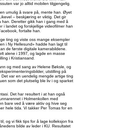
essuten var jo alltid mobilen tilgjengelig.
ten umulig å svare på, mente han. Øyet
kevel – beskjæring er viktig. Det gir
sa han. Deretter gikk han i gang med å
 i landet og forskjellige videofilmer han
acebook, fortalte han.
tige ting og viste oss mange eksempler
gen i Ny Hellesund» hadde han lagt til
an de første digitale kamerabildene.
lt alene i 1997, og lagde en masse
ling i Kristiansand.
r vann og med sang av Helene Bøksle, og
 eksperimenteringsbilder, utstilling på
r. Det var en uendelig mengde artige ting
uen som det plutselig ble liv i og sparket
asi. Det har resultert i at han også
 i unnarennet i Holmenkollen med
en bare ved å være aktiv og hive seg
er hele tida. Vi takker Per Tomas for en
l, og vi fikk tips for å lage kolleksjon fra
ånedens bilde av leder i KU. Resultatet