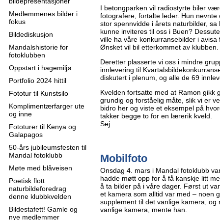
bildepresentasjoner
I betongparken vil radiostyrte biler være 
Medlemmenes bilder i
fotografere, fortalte leder. Hun nevnte 
fokus
stor spennvidde i årets naturbilder, s
kunne inviteres til oss i Buen? Dessut
Bildediskusjon
ville ha våre konkurransebilder i avisa
Mandalshistorie for
Ønsket vil bil etterkommet av klubben.
fotoklubben
Deretter plasserte vi oss i mindre grupp
Oppstart i hagemiljø
innlevering til Kvartalsbildekonkurrans
diskutert i plenum, og alle de 69 innle
Portfolio 2024 hittil
Kvelden fortsatte med at Ramon gikk g
Fototur til Kunstsilo
grundig og forståelig måte, slik vi er 
Komplimentærfarger ute
bidro her og viste et eksempel på hvor
og inne
takker begge to for en lærerik kveld.
Sej
Fototurer til Kenya og
Galapagos
50-års jubileumsfesten til
Mandal fotoklubb
Mobilfoto
Møte med blåveisen
Onsdag 4. mars i Mandal fotoklubb va
hadde møtt opp for å få kanskje litt 
Poetisk flott
å ta bilder på i våre dager. Først ut 
naturbildeforedrag
et kamera som alltid var med – noen 
denne klubbkvelden
supplement til det vanlige kamera, og
Bildestafett! Gamle og
vanlige kamera, mente han.
nye medlemmer