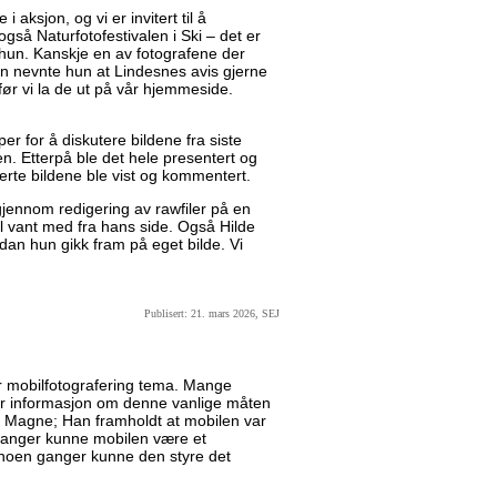
i aksjon, og vi er invitert til å
også Naturfotofestivalen i Ski – det er
a hun. Kanskje en av fotografene der
en nevnte hun at Lindesnes avis gjerne
 før vi la de ut på vår hjemmeside.
er for å diskutere bildene fra siste
en. Etterpå ble det hele presentert og
verte bildene ble vist og kommentert.
jennom redigering av rawfiler på en
vel vant med fra hans side. Også Hilde
dan hun gikk fram på eget bilde. Vi
Publisert: 21. mars 2026, SEJ
r mobilfotografering tema. Mange
mer informasjon om denne vanlige måten
var Magne; Han framholdt at mobilen var
ganger kunne mobilen være et
 noen ganger kunne den styre det