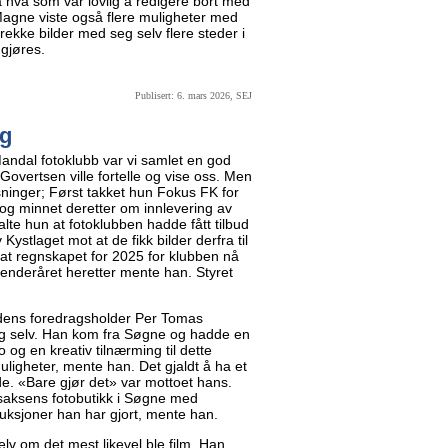
på hva som var lovlig å redigere bort med
Magne viste også flere muligheter med
 rekke bilder med seg selv flere steder i
 gjøres.
Publisert: 6. mars 2026, SEJ
ig
andal fotoklubb var vi samlet en god
overtsen ville fortelle og vise oss. Men
ninger; Først takket hun Fokus FK for
 og minnet deretter om innlevering av
talte hun at fotoklubben hadde fått tilbud
ystlaget mot at de fikk bilder derfra til
at regnskapet for 2025 for klubben nå
enderåret heretter mente han. Styret
eldens foredragsholder Per Tomas
seg selv. Han kom fra Søgne og hadde en
eo og en kreativ tilnærming til dette
uligheter, mente han. Det gjaldt å ha et
ede. «Bare gjør det» var mottoet hans.
Isaksens fotobutikk i Søgne med
duksjoner han har gjort, mente han.
lv om det mest likevel ble film. Han