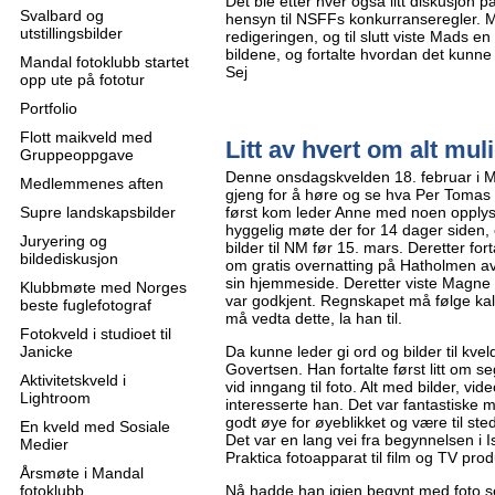
Det ble etter hver også litt diskusjon 
Svalbard og
hensyn til NSFFs konkurranseregler. 
utstillingsbilder
redigeringen, og til slutt viste Mads en
bildene, og fortalte hvordan det kunne
Mandal fotoklubb startet
Sej
opp ute på fototur
Portfolio
Flott maikveld med
Litt av hvert om alt mul
Gruppeoppgave
Denne onsdagskvelden 18. februar i M
Medlemmenes aften
gjeng for å høre og se hva Per Tomas G
Supre landskapsbilder
først kom leder Anne med noen opplys
hyggelig møte der for 14 dager siden,
Juryering og
bilder til NM før 15. mars. Deretter for
bildediskusjon
om gratis overnatting på Hatholmen av K
sin hjemmeside. Deretter viste Magne 
Klubbmøte med Norges
var godkjent. Regnskapet må følge kal
beste fuglefotograf
må vedta dette, la han til.
Fotokveld i studioet til
Janicke
Da kunne leder gi ord og bilder til kv
Govertsen. Han fortalte først litt om 
Aktivitetskveld i
vid inngang til foto. Alt med bilder, vid
Lightroom
interesserte han. Det var fantastiske m
godt øye for øyeblikket og være til st
En kveld med Sosiale
Det var en lang vei fra begynnelsen i 
Medier
Praktica fotoapparat til film og TV pro
Årsmøte i Mandal
fotoklubb
Nå hadde han igjen begynt med foto se