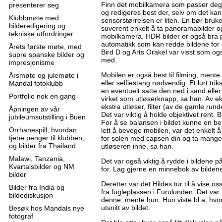
Finn det mobilkamera som passer deg b
presenterer seg
og redigeres best der, selv om det kan
Klubbmøte med
sensorstørrelsen er liten. En bør bruke
bilderedigering og
suverent enkelt å ta panoramabilder o
tekniske utfordringer
mobilkamera. HDR bilder er også bra 
automatikk som kan redde bildene for 
Årets første møte, med
Bird D og Arts Orakel var visst som o
supre spanske bilder og
med.
impresjonisme
Mobilen er også best til filming, mente
Årsmøte og julemøte i
eller selfiestang nødvendig. Et lurt tri
Mandal fotoklubb
en eventuelt satte den ned i sand eller
Portfolio nok en gang
virket som utløserknapp, sa han. Av eks
ekstra utløser, filter (av de gamle rund
Åpningen av vår
Det var viktig å holde objektivet rent.
jubileumsutstilling i Buen
For å se balansen i bildet kunne en ben
Orrhanespill, hvordan
lett å bevege mobilen, var det enkelt
tjene penger til klubben,
for solen med capsen din og ta mange 
og bilder fra Thailand
utløseren inne, sa han.
Malawi, Tanzania,
Det var også viktig å rydde i bildene p
Kvartalsbilder og NM
for. Lag gjerne en minnebok av bildene
bilder
Deretter var det Hildes tur til å vise os
Bilder fra India og
fra fugleplassen i Furulunden. Det var 
bildediskusjon
denne, mente hun. Hun viste bl.a. hvord
utsnitt av bildet.
Besøk hos Mandals nye
fotograf