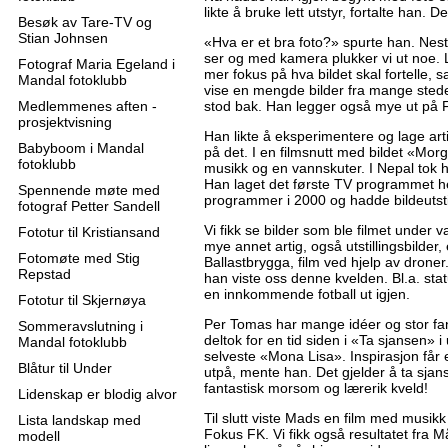
likte å bruke lett utstyr, fortalte han. D
Besøk av Tare-TV og
Stian Johnsen
«Hva er et bra foto?» spurte han. Nes
ser og med kamera plukker vi ut noe. Li
Fotograf Maria Egeland i
mer fokus på hva bildet skal fortelle, 
Mandal fotoklubb
vise en mengde bilder fra mange steder
Medlemmenes aften -
stod bak. Han legger også mye ut på F
prosjektvisning
Han likte å eksperimentere og lage ar
Babyboom i Mandal
på det. I en filmsnutt med bildet «Mor
fotoklubb
musikk og en vannskuter. I Nepal tok h
Han laget det første TV programmet he
Spennende møte med
programmer i 2000 og hadde bildeutstil
fotograf Petter Sandell
Vi fikk se bilder som ble filmet unde
Fototur til Kristiansand
mye annet artig, også utstillingsbilder,
Fotomøte med Stig
Ballastbrygga, film ved hjelp av drone
Repstad
han viste oss denne kvelden. Bl.a. stat
en innkommende fotball ut igjen.
Fototur til Skjernøya
Per Tomas har mange idéer og stor fant
Sommeravslutning i
deltok for en tid siden i «Ta sjansen»
Mandal fotoklubb
selveste «Mona Lisa». Inspirasjon får 
Blåtur til Under
utpå, mente han. Det gjelder å ta sjans
fantastisk morsom og lærerik kveld!
Lidenskap er blodig alvor
Til slutt viste Mads en film med musikk ti
Lista landskap med
Fokus FK. Vi fikk også resultatet fra M
modell