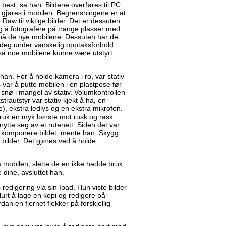
est, sa han. Bildene overføres til PC
 gjøres i mobilen. Begrensningene er at
 Raw til viktige bilder. Det er dessuten
g å fotografere på trange plasser med
på de nye mobilene. Dessuten har de
deg under vanskelig opptaksforhold.
gså noe mobilene kunne være utstyrt
 han. For å holde kamera i ro, var stativ
ks var å putte mobilen i en plastpose før
 snø i mangel av stativ. Volumkontrollen
trautstyr var stativ kjekt å ha, en
e), ekstra ledlys og en ekstra mikrofon.
 Bruk en myk børste mot rusk og rask.
ytte seg av et rutenett. Siden det var
 å komponere bildet, mente han. Skygg
bilder. Det gjøres ved å holde
å mobilen, slette de en ikke hadde bruk
 dine, avsluttet han.
s redigering via sin Ipad. Hun viste bilder
lurt å lage en kopi og redigere på
an en fjernet flekker på forskjellig