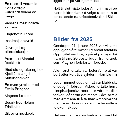
ligger her på vår hjemmeside.
En reise til Antarktis,
Sør-Georgia,
Helt til slutt viste leder Anne i «Inspi
Falklandsøyene og
tusen bilder klarer å velge ut de hun
Senja
forestående naturfotofestivalen i Ski u
Sej
Verdens mest brukte
kamera
Fuglekveld i nord
Bilder fra 2025
Inspirasjonskveld
Onsdagen 21. januar 2026 var vi samlet
Dovrefjell og
opp igjen våre møter i Mandal fotoklub
billeddiskusjon
Oppmøtet var bra, også et par nye dukke
fram til sine 20 beste bilder fra fjoråret
Årsmøte i Mandal
som Magne i forbifarten foreslo.
fotoklubb
Studiofotografering hos
Aller først fortalte vår leder Anne at 
Kjetil Jøssang i
bort etter kort tids sykdom. Han ble mi
Kulturfabrikken
Leder minnet også om at vår klubb sk
En eventyrreise med
onsdag 4. februar. Videre fortalte hun 
Svein Bringsdal
«inspirasjonskvarter», der våre med
tanker, idéer om det meste - det som
Magnes Lofoten
medlemmene til å ta med «mobilvenner
Besøk hos Holum
mange av disse også kunne ha nytte 
Trialklubb
fotokunnskaper.
Bildevisningskveld
Det var mange som hadde tatt med bil