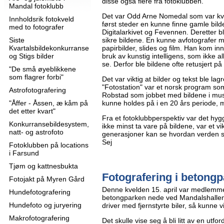
disse også flere fra fotoklubben.
Mandal fotoklubb
Det var Odd Arne Nomedal som var kv
Innholdsrik fotokveld
først steder en kunne finne gamle bilde
med to fotografer
Digitalarkivet og Fevennen. Deretter bl
Siste
sikre bildene. En kunne avfotografer 
Kvartalsbildekonkurranse
papirbilder, slides og film. Han kom in
og Stigs bilder
bruk av kunstig intelligens, som ikke allti
se. Derfor ble bildene ofte retusjert p
"De små øyeblikkene
som flagrer forbi"
Det var viktig at bilder og tekst ble l
"Fotostation" var et norsk program som
Astrofotografering
Robstad som jobbet med bildene i musé
"Åffer - Åssen, æ kåm på
kunne holdes på i en 20 års periode, 
det etter kvart"
Fra et fotoklubbperspektiv var det hygge
Konkurransebildesystem,
ikke minst ta vare på bildene, var et vik
natt- og astrofoto
generasjoner kan se hvordan verden så
Sej
Fotoklubben på locations
i Farsund
Tjøm og kattnesbukta
Fotografering i betongp
Fotojakt på Myren Gård
Denne kvelden 15. april var medlemme
Hundefotografering
betongparken nede ved Mandalshallen
Hundefoto og juryering
driver med fjernstyrte biler, så kunne v
Makrofotografering
Det skulle vise seg å bli litt av en utfo