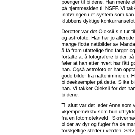
poenger til bildene. Han mente e
på hjemmesiden til NSFF. Vi tak
innføringen i et system som kan
klubbens dyktige konkurransefot
Deretter var det Oleksii sin tur ti
og astrofoto. Han har jo allered
mange flotte nattbilder av Mandal 
å få fram ufattelige fine farger og
fortalte at å fotografere bilder 
føler at han etter hvert har fått g
han. Også astrofoto er han opptat
gode bilder fra nattehimmelen. 
bildeeksempler på dette. Slike b
han. Vi takker Oleksii for det ha
bildene.
Til slutt var det leder Anne som v
«kjempemørkt» som hun uttrykte 
fra en fotomøtekveld i Skriverha
bilder av dyr og fugler fra de ma
forskjellige steder i verden. Sel