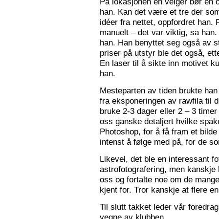
På lokasjonen en velger bør en 
han. Kan det være et tre der som
idéer fra nettet, oppfordret han.
manuelt – det var viktig, sa han.
han. Han benyttet seg også av st
priser på utstyr ble det også, e
En laser til å sikte inn motivet k
han.
Mesteparten av tiden brukte han 
fra eksponeringen av rawfila til 
bruke 2-3 dager eller 2 – 3 timer
oss ganske detaljert hvilke spak
Photoshop, for å få fram et bil
intenst å følge med på, for de so
Likevel, det ble en interessant 
astrofotografering, men kanskje l
oss og fortalte noe om de mange f
kjent for. Tror kanskje at flere e
Til slutt takket leder vår foredr
vegne av klubben.