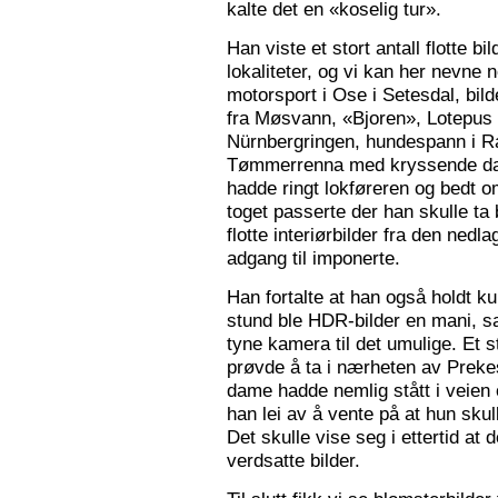
kalte det en «koselig tur».
Han viste et stort antall flotte bi
lokaliteter, og vi kan her nevne
motorsport i Ose i Setesdal, bilde
fra Møsvann, «Bjoren», Lotepus p
Nürnbergringen, hundespann i Ra
Tømmerrenna med kryssende damp
hadde ringt lokføreren og bedt 
toget passerte der han skulle ta 
flotte interiørbilder fra den nedl
adgang til imponerte.
Han fortalte at han også holdt ku
stund ble HDR-bilder en mani, sa
tyne kamera til det umulige. Et 
prøvde å ta i nærheten av Prekes
dame hadde nemlig stått i veien o
han lei av å vente på at hun skulle
Det skulle vise seg i ettertid at 
verdsatte bilder.