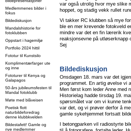
bildepresentasjoner
var også utrolig hvor mye slike m
Medlemmenes bilder i
hoppet, og stadig vekk rullet run
fokus
Vi takker RC klubben så mye for
Bildediskusjon
ble en mer krevende fotokveld e
Mandalshistorie for
mindre var det en fin lærerik kve
fotoklubben
reaksjonsevne på utløserknapp 
Oppstart i hagemiljø
Sej
Portfolio 2024 hittil
Fototur til Kunstsilo
Komplimentærfarger ute
Bildediskusjon
og inne
Fototurer til Kenya og
Onsdagen 18. mars var det igjen
Galapagos
programmet. En artig øvelse vi all
50-års jubileumsfesten til
Men først kom leder Anne med n
Mandal fotoklubb
Historielag hadde tirsdag 19. ma
Møte med blåveisen
spørsmålet var om vi kunne tenk
var det, og vi prøver derfor å me
Poetisk flott
naturbildeforedrag
gamle sykehjemmet fortsatt bild
denne klubbkvelden
I betongparken vil radiostyrte bil
Bildestafett! Gamle og
nye medlemmer
til å fotografere, fortalte leder.