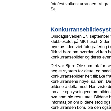
fotofestivalkonkurransen. Vi grat
Sej
Konkurransebildesyste
Onsdagskvelden 17. september va
klubblokalet på MK-huset. Siden 
mye av tiden viet fotografering i
fikk vi høre om hvordan vi kan h
konkurransebilder og deres even
Det var Bjørn Ole som tok for s
seg et system for dette, og hadd
konkurransebilder helt tilbake fr
konkurransene nøye, sa han. Det v
bildene å delta med. Han viste de
inn alle opplysningene om bilden
hva som ble resultatet. Bildene bl
informasjon om bildene stod også
konkurransen kom, ble den også l