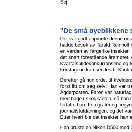
Sej
"De små øyeblikkene s
Det var godt oppmøte denne ons
hadde besøk av Tarald Reinholt 
en verden av fargerike insekter.
det snart forestående årsmøtet, o
Kvartalsbildekonkurransene og f
Forslagene kan sendes til Konku
Deretter gå hun ordet til kvelden
først litt om seg selv; Han var tr
Agderposten. Faren var naturfa
med hage i skogkanten, så han ble
fortalte han. Fotografering begy
journalistutdanningen, og det var
Etter hvert ble det insekter han e
Han brukte en Nikon D500 med 3