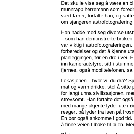
Det skulle vise seg å være en bl
munnrapp herremann som foredro
vært lærer, fortalte han, og satt
om sjangeren astrofotografering 
Han hadde med seg diverse utsty
– som han demonstrerte bruken a
var viktig i astrofotograferingen
forberedelser og det å kjenne utst
planleggingen, før en dro i vei. 
inn kamerautstyret sitt i stumm
fjernes, også mobiltelefonen, sa
Lokasjonen – hvor vil du dra? S
mat og varm drikke, stol å sitte 
for langt unna sivilisasjonen, me
strevsomt. Han fortalte det ogs
med mange ukjente lyder ute i 
reagert på lyder fra isen på fros
En bør også ankomme i god tid.
å finne veien tilbake til bilen. Men