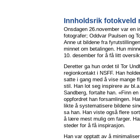
Innholdsrik fotokveld 
Onsdagen 26.november var en in
fotografer; Oddvar Paulsen og To
Anne ut bildene fra fyrutstillinge
minnet om betalingen. Hun minne
10. desember for å få litt oversik
Deretter ga hun ordet til Tor Un
regionkontakt i NSFF. Han holder t
satte i gang med å vise mange flot
stil. Han lot seg inspirere av bl
Sandberg, fortalte han. «Finn en
oppfordret han forsamlingen. Han
likte å systematisere bildene sin
sa han. Han viste også flere sort
å lære mest mulig om farger. Han l
steder for å få inspirasjon.
Han var opptatt av å minimalise