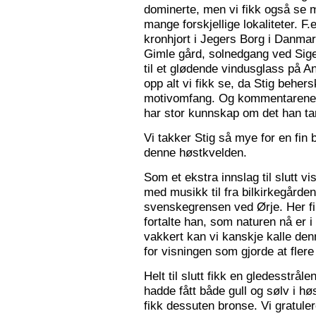
dominerte, men vi fikk også se m
mange forskjellige lokaliteter. F.
kronhjort i Jegers Borg i Danmark
Gimle gård, solnedgang ved Sigers
til et glødende vindusglass på A
opp alt vi fikk se, da Stig beher
motivomfang. Og kommentarene 
har stor kunnskap om det han tar
Vi takker Stig så mye for en fin 
denne høstkvelden.
Som et ekstra innslag til slutt vis
med musikk til fra bilkirkegården
svenskegrensen ved Ørje. Her fin
fortalte han, som naturen nå er i
vakkert kan vi kanskje kalle den
for visningen som gjorde at flere f
Helt til slutt fikk en gledesstrå
hadde fått både gull og sølv i hø
fikk dessuten bronse. Vi gratuler