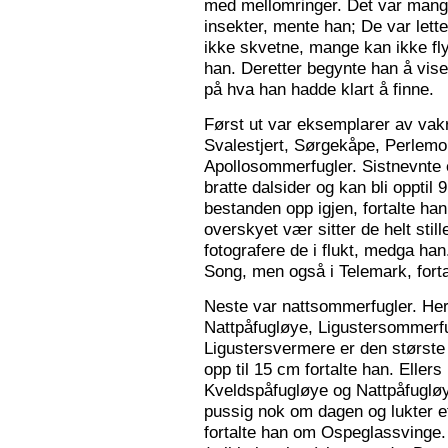
med mellomringer. Det var mange
insekter, mente han; De var lette 
ikke skvetne, mange kan ikke fly
han. Deretter begynte han å vis
på hva han hadde klart å finne.
Først ut var eksemplarer av vak
Svalestjert, Sørgekåpe, Perlem
Apollosommerfugler. Sistnevnte e
bratte dalsider og kan bli opptil
bestanden opp igjen, fortalte han. 
overskyet vær sitter de helt still
fotografere de i flukt, medga han
Song, men også i Telemark, forta
Neste var nattsommerfugler. Her 
Nattpåfugløye, Ligustersommer
Ligustersvermere er den største
opp til 15 cm fortalte han. Eller
Kveldspåfugløye og Nattpåfugløye
pussig nok om dagen og lukter ett
fortalte han om Ospeglassvinge.