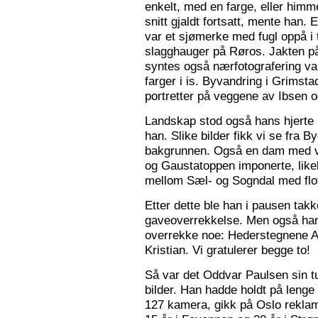
enkelt, med en farge, eller himme
snitt gjaldt fortsatt, mente han. 
var et sjømerke med fugl oppå i 
slagghauger på Røros. Jakten på 
syntes også nærfotografering var
farger i is. Byvandring i Grimst
portretter på veggene av Ibsen 
Landskap stod også hans hjerte n
han. Slike bilder fikk vi se fra 
bakgrunnen. Også en dam med va
og Gaustatoppen imponerte, like
mellom Sæl- og Sogndal med flot
Etter dette ble han i pausen tak
gaveoverrekkelse. Men også ha
overrekke noe: Hederstegnene A
Kristian. Vi gratulerer begge to!
Så var det Oddvar Paulsen sin tur
bilder. Han hadde holdt på leng
127 kamera, gikk på Oslo reklam