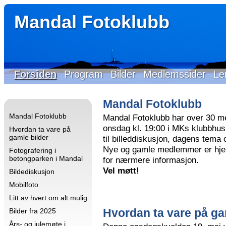
Mandal Fotoklubb
Forsiden
Program
Bilder
Medlemssider
Le
Mandal Fotoklubb
Mandal Fotoklubb
Mandal Fotoklubb har over 30 m
onsdag kl. 19:00 i MKs klubbhus 
Hvordan ta vare på
gamle bilder
til billeddiskusjon, dagens tema
Nye og gamle medlemmer er hjer
Fotografering i
betongparken i Mandal
for nærmere informasjon.
Vel møtt!
Bildediskusjon
Mobilfoto
Litt av hvert om alt mulig
Hvordan ta vare på ga
Bilder fra 2025
Års- og julemøte i