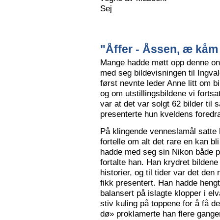
Sej
"Åffer - Åssen, æ kåm 
Mange hadde møtt opp denne ons
med seg bildevisningen til Ingva
først nevnte leder Anne litt om b
og om utstillingsbildene vi forts
var at det var solgt 62 bilder ti
presenterte hun kveldens foredr
På klingende venneslamål satte 
fortelle om alt det rare en kan bl
hadde med seg sin Nikon både på 
fortalte han. Han krydret bild
historier, og til tider var det de
fikk presentert. Han hadde hengt
balansert på islagte klopper i elv
stiv kuling på toppene for å få de
dø» proklamerte han flere gange