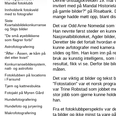
Denne onsdagskvelden 19. mai 
Mandal fotoklubb
invitert med på Mandal Historie
Innholdsrik fotokveld
på gamle bilder?" på Risøbank. D
med to fotografer
mange hadde møtt opp, blant diss
Siste
Kvartalsbildekonkurranse
Det var Odd Arne Nomedal som v
og Stigs bilder
Han nevnte først steder en kunne
"De små øyeblikkene
Nasjonalbiblioteket, Agder bilder
som flagrer forbi"
Deretter ble det fortalt hvordan 
Astrofotografering
kunne avfotografer med kamera e
slides og film. Han kom inn på r
"Åffer - Åssen, æ kåm på
det etter kvart"
bruk av kunstig intelligens, som ik
resultat, fikk vi se. Derfor ble b
Konkurransebildesystem,
natt- og astrofoto
måten.
Fotoklubben på locations
Det var viktig at bilder og tekst
i Farsund
"Fotostation" var et norsk prog
Tjøm og kattnesbukta
var Trine Robstad som jobbet me
Fotojakt på Myren Gård
stor jobb som gjerne kunne holde
Hundefotografering
han.
Hundefoto og juryering
Fra et fotoklubbperspektiv var de
Makrofotografering
ta bilder og ikke minst ta vare på