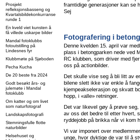
framtidige generasjoner kan se h
Prosjekt
refleksjonsbasseng og
Sej
Kvartalsbildekonkurranse
runde 1
En kveld viet kunsten å
få villede uskarpe bilder
Fotografering i beton
Mandal fotoklubbs
Denne kvelden 15. april var me
fotoutstilling på
Lindesnes fyr
plass i betongparken nede ved M
RC klubben, som driver med fjern
Klubbmøte på Sjøboden
oss på actionbilder.
Pecha Kucha
De 20 beste fra 2024
Det skulle vise seg å bli litt av 
bilene slett ikke var enkle å fa
Godt besøkt års- og
julemøte i Mandal
kjempeakselerasjon og skvatt bok
fotoklubb
hopp, i «alle» retninger.
Om katter og om livet
som naturfotograf
Det var likevel gøy å prøve seg, o
av oss det bedre til etter hvert,
Landskapsfotografi
ryddejobb på brikka når vi kom 
Stemningsfulle flotte
naturbilder
Vi var imponert over medlemme
Helsehuset og
unge, hvor dyktige de var til å s