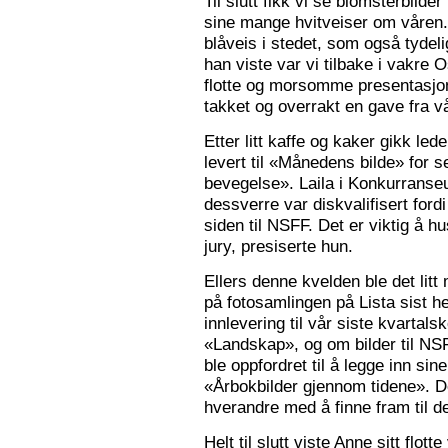
Til slutt fikk vi se blomsterbilde
sine mange hvitveiser om våren.
blåveis i stedet, som også tydelig
han viste var vi tilbake i vakre 
flotte og morsomme presentasjon
takket og overrakt en gave fra vå
Etter litt kaffe og kaker gikk le
levert til «Månedens bilde» for
bevegelse». Laila i Konkurranseut
dessverre var diskvalifisert ford
siden til NSFF. Det er viktig å h
jury, presiserte hun.
Ellers denne kvelden ble det litt
på fotosamlingen på Lista sist h
innlevering til vår siste kvarta
«Landskap», og om bilder til N
ble oppfordret til å legge inn sine
«Årbokbilder gjennom tidene». D
hverandre med å finne fram til d
Helt til slutt viste Anne sitt flott