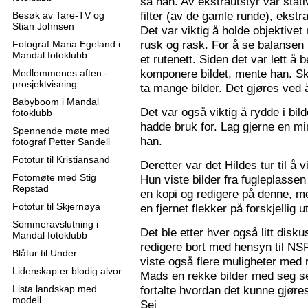
sa han. Av ekstrautstyr var stati
filter (av de gamle runde), ekstr
Besøk av Tare-TV og
Stian Johnsen
Det var viktig å holde objektive
rusk og rask. For å se balansen 
Fotograf Maria Egeland i
Mandal fotoklubb
et rutenett. Siden det var lett å
komponere bildet, mente han. S
Medlemmenes aften -
prosjektvisning
ta mange bilder. Det gjøres ved 
Babyboom i Mandal
Det var også viktig å rydde i bil
fotoklubb
hadde bruk for. Lag gjerne en mi
Spennende møte med
han.
fotograf Petter Sandell
Fototur til Kristiansand
Deretter var det Hildes tur til å 
Fotomøte med Stig
Hun viste bilder fra fugleplassen
Repstad
en kopi og redigere på denne, me
Fototur til Skjernøya
en fjernet flekker på forskjellig ut
Sommeravslutning i
Det ble etter hver også litt disk
Mandal fotoklubb
redigere bort med hensyn til N
Blåtur til Under
viste også flere muligheter med re
Lidenskap er blodig alvor
Mads en rekke bilder med seg sel
Lista landskap med
fortalte hvordan det kunne gjøre
modell
Sej