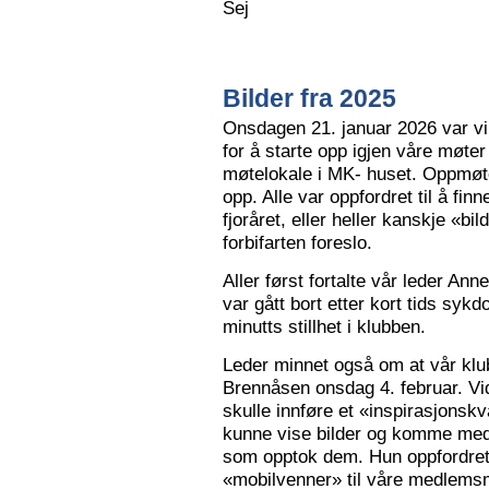
Sej
Bilder fra 2025
Onsdagen 21. januar 2026 var vi 
for å starte opp igjen våre møter
møtelokale i MK- huset. Oppmøte
opp. Alle var oppfordret til å finn
fjoråret, eller heller kanskje «bi
forbifarten foreslo.
Aller først fortalte vår leder A
var gått bort etter kort tids sy
minutts stillhet i klubben.
Leder minnet også om at vår klu
Brennåsen onsdag 4. februar. Vid
skulle innføre et «inspirasjons
kunne vise bilder og komme med 
som opptok dem. Hun oppfordret
«mobilvenner» til våre medlemsm