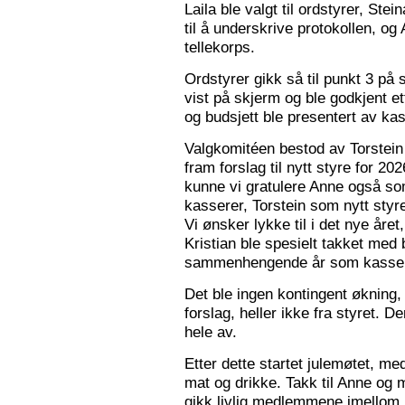
Laila ble valgt til ordstyrer, Stei
til å underskrive protokollen, o
tellekorps.
Ordstyrer gikk så til punkt 3 på
vist på skjerm og ble godkjent et
og budsjett ble presentert av kas
Valgkomitéen bestod av Torstein 
fram forslag til nytt styre for 2
kunne vi gratulere Anne også s
kasserer, Torstein som nytt sty
Vi ønsker lykke til i det nye åre
Kristian ble spesielt takket med 
sammenhengende år som kasser
Det ble ingen kontingent økning,
forslag, heller ikke fra styret. 
hele av.
Etter dette startet julemøtet, m
mat og drikke. Takk til Anne og 
gikk livlig medlemmene imellom, o