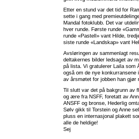
Etter en stund var det tid for Ra
sette i gang med premieutdelinge
Mandal fotoklubb. Det var utdeli
hver runde. Første runde «Gamm
runde «Pastell» vant Hilde, tred
siste runde «Landskap» vant Hele
Avsløringen av sammenlagt resul
deltakernes bilder ledsaget av m
på lista. Vi gratulerer Laila som
også om de nye konkurransene i
av årsmøtet for jobben han gjør
Til slutt var det på bakgrunn av fl
og ære fra NSFF, foretatt av Ann
ANSFF og bronse, Hederlig omtale
Sølv gikk til Torstein og Anne se
pluss en internasjonal plakett som
alle de heldige!
Sej