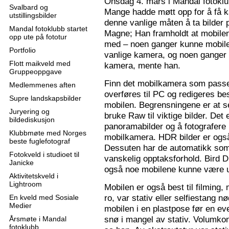
Onsdag 4. mars i Mandal fotoklu
Svalbard og
Mange hadde møtt opp for å få k
utstillingsbilder
denne vanlige måten å ta bilder p
Mandal fotoklubb startet
Magne; Han framholdt at mobilen
opp ute på fototur
med – noen ganger kunne mobilen
Portfolio
vanlige kamera, og noen ganger 
Flott maikveld med
kamera, mente han.
Gruppeoppgave
Finn det mobilkamera som passer
Medlemmenes aften
overføres til PC og redigeres bes
Supre landskapsbilder
mobilen. Begrensningene er at se
Juryering og
bruke Raw til viktige bilder. Det
bildediskusjon
panoramabilder og å fotografere
Klubbmøte med Norges
mobilkamera. HDR bilder er ogs
beste fuglefotograf
Dessuten har de automatikk som 
Fotokveld i studioet til
vanskelig opptaksforhold. Bird D
Janicke
også noe mobilene kunne være u
Aktivitetskveld i
Lightroom
Mobilen er også best til filming,
ro, var stativ eller selfiestang nø
En kveld med Sosiale
Medier
mobilen i en plastpose før en eve
snø i mangel av stativ. Volumkon
Årsmøte i Mandal
fotoklubb