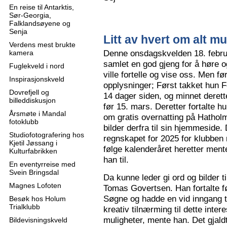
En reise til Antarktis,
Sør-Georgia,
Falklandsøyene og
Senja
Litt av hvert om alt mu
Verdens mest brukte
Denne onsdagskvelden 18. februa
kamera
samlet en god gjeng for å høre
Fuglekveld i nord
ville fortelle og vise oss. Men 
Inspirasjonskveld
opplysninger; Først takket hun F
Dovrefjell og
14 dager siden, og minnet derette
billeddiskusjon
før 15. mars. Deretter fortalte hu
Årsmøte i Mandal
om gratis overnatting på Hatholm
fotoklubb
bilder derfra til sin hjemmeside.
Studiofotografering hos
regnskapet for 2025 for klubben
Kjetil Jøssang i
følge kalenderåret heretter ment
Kulturfabrikken
han til.
En eventyrreise med
Svein Bringsdal
Da kunne leder gi ord og bilder t
Magnes Lofoten
Tomas Govertsen. Han fortalte fø
Søgne og hadde en vid inngang til
Besøk hos Holum
Trialklubb
kreativ tilnærming til dette inter
muligheter, mente han. Det gjaldt
Bildevisningskveld