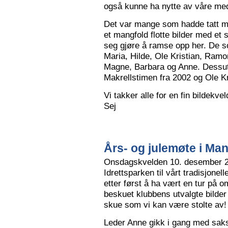
også kunne ha nytte av våre me
Det var mange som hadde tatt me
et mangfold flotte bilder med et
seg gjøre å ramse opp her. De so
Maria, Hilde, Ole Kristian, Ramo
Magne, Barbara og Anne. Dessut
Makrellstimen fra 2002 og Ole Kri
Vi takker alle for en fin bildekve
Sej
Års- og julemøte i Ma
Onsdagskvelden 10. desember 202
Idrettsparken til vårt tradisjonel
etter først å ha vært en tur på 
beskuet klubbens utvalgte bilder
skue som vi kan være stolte av!
Leder Anne gikk i gang med saksl