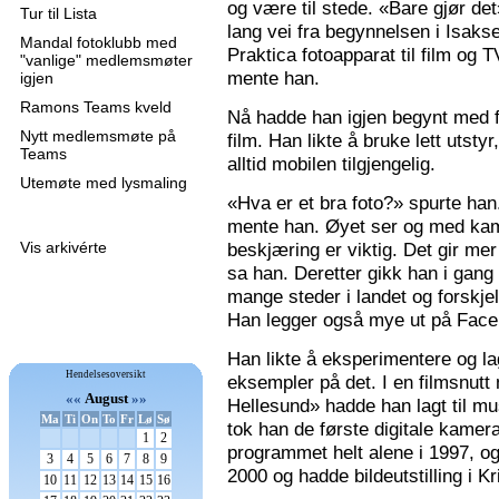
og være til stede. «Bare gjør de
Tur til Lista
lang vei fra begynnelsen i Isaks
Mandal fotoklubb med
Praktica fotoapparat til film og 
"vanlige" medlemsmøter
mente han.
igjen
Ramons Teams kveld
Nå hadde han igjen begynt med f
Nytt medlemsmøte på
film. Han likte å bruke lett utsty
Teams
alltid mobilen tilgjengelig.
Utemøte med lysmaling
«Hva er et bra foto?» spurte han
mente han. Øyet ser og med kame
Vis arkivérte
beskjæring er viktig. Det gir mer 
sa han. Deretter gikk han i gang
mange steder i landet og forskjel
Han legger også mye ut på Faceb
Han likte å eksperimentere og la
Hendelsesoversikt
eksempler på det. I en filmsnutt
««
August
»»
Hellesund» hadde han lagt til mu
Ma
Ti
On
To
Fr
Lø
Sø
tok han de første digitale kamer
1
2
programmet helt alene i 1997, 
3
4
5
6
7
8
9
2000 og hadde bildeutstilling i K
10
11
12
13
14
15
16