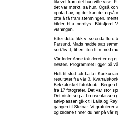
likevel fram det hun ville vise. 
det var mørkt, sa hun. Også konse
opptatt av, og der kan det også v
ofte å få fram stemningen, mente
bilder, bl.a. nordlys i Båtsfjord.
visningen.
Etter dette fikk vi se enda flere b
Farsund. Mads hadde satt sammen
sort/hvitt, til en liten film med mu
Vår leder Anne tok deretter og 
høsten. Programmet ligger på v
Helt til slutt tok Laila i Konkurr
resultatet fra vår 3. Kvartalsko
Bekkalokket fotoklubb i Bergen h
fra 17 fotografer. Det var stor sp
Det viste seg at bronseplassen gi
sølvplassen gikk til Laila og Ra
gangen til Steinar. Vi gratulerer 
og bildene finner du her på vår 