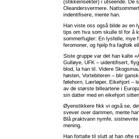
(stikkeinsekter) i utseende. De s
Oleandersvermere. Nattsommerfu
indentifisere, mente han.
Han viste oss også bilde av en l
tips om hva som skulle til for 
sommerfugler: En lysfelle, mye f
feromoner, og hjelp fra fagfolk el
Siste gruppe var det han kalte «
Gulløye, UFK – uidentifisert, fl
blod, la han til. Videre Skogsma
høsten, Vortebiteren – blir gansk
følehorn, Lærløper, Eikehjort – l
av de største billeartene i Euro
sin datter med en eikehjort sitt
Øyenstikkere fikk vi også se, de
svever over dammen, mente han.
Blå praktvann nymfe, sistnevnte 
mening.
Han fortalte til slutt at han ofte 