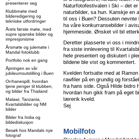
presenterer seg
Naturfotofestivalen i Ski – det e
Klubbmøte med
naturbilder, sa hun. Kanskje en 
bilderedigering og
til oss i Buen? Dessuten nevnte 
tekniske utfordringer
ha våre konkurransebilder i avisa
Årets første møte, med
hjemmeside. Ønsket vil bil ette
supre spanske bilder og
impresjonisme
Deretter plasserte vi oss i mindr
Årsmøte og julemøte i
fra siste innlevering til Kvartals
Mandal fotoklubb
hele presentert og diskutert i pl
Portfolio nok en gang
bildene ble vist og kommentert.
Åpningen av vår
Kvelden fortsatte med at Ramon 
jubileumsutstilling i Buen
rawfiler på en grundig og forståe
Orrhanespill, hvordan
fra hans side. Også Hilde bidro 
tjene penger til klubben,
og bilder fra Thailand
hvordan hun gikk fram på eget bi
lærerik kveld.
Malawi, Tanzania,
Kvartalsbilder og NM
Sej
bilder
Bilder fra India og
bildediskusjon
Mobilfoto
Besøk hos Mandals nye
fotograf