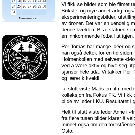
17
18
19
20
21
22
23
Vi fikk se bilder som ble filmet
24
25
26
27
28
29
30
Bøksle, og mye annet artig, også 
31
eksperimenteringsbilder, utstilli
Musen over dato
av droner. Det var en uendelig m
denne kvelden. Bl.a. statuen som 
en innkommende fotball ut igjen.
Per Tomas har mange idéer og stor
han også deltok for en tid siden 
Holmenkollen med selveste «Mona
ved å være aktiv og hive seg utp
sjanser hele tida. Vi takker Per
og lærerik kveld!
Til slutt viste Mads en film med m
kolleksjon fra Fokus FK. Vi fikk
bilde av leder i KU. Resultatet l
Helt til slutt viste leder Anne i
fra flere tusen bilder klarer å v
minnet også om den forestående n
Oslo.