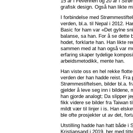
15 år i Fevennen og 20 år i Strø
grafisk design. Også han likte mi
I forbindelse med Strømmestiftel
verden, bl.a. til Nepal i 2012. 
Basic for ham var «Det gylne snitt
balanse, sa han. For å se dette b
hodet, forklarte han. Han likte re
sammen med at han også var mus
erfaring skaper tydelige kompos
arbeidsmetodikk, mente han.
Han viste oss en hel rekke flotte
verden der han hadde reist. Fra p
Strømmestiftelsen, bilder bl.a. f
gjelder å leve seg inn i bildene,
han gjorde analogt; Da slipper j
fikk videre se bilder fra Taiwan t
mildt vær til linjer i is. Han elsk
ble ofte prosjekter ut av det, fort
Utstilling hadde han hatt både i 
Kristiansand i 2019, her med tit