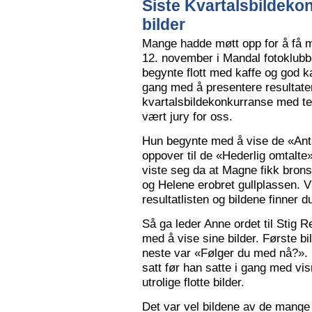
Siste Kvartalsbildeko
bilder
Mange hadde møtt opp for å få m
12. november i Mandal fotoklubbs
begynte flott med kaffe og god k
gang med å presentere resultaten
kvartalsbildekonkurranse med 
vært jury for oss.
Hun begynte med å vise de «Anta
oppover til de «Hederlig omtalte» 
viste seg da at Magne fikk bron
og Helene erobret gullplassen. V
resultatlisten og bildene finner 
Så ga leder Anne ordet til Stig 
med å vise sine bilder. Første b
neste var «Følger du med nå?».
satt før han satte i gang med vi
utrolige flotte bilder.
Det var vel bildene av de mange 