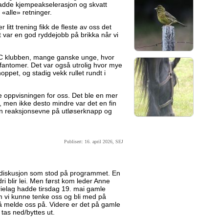
hadde kjempeakselerasjon og skvatt
 «alle» retninger.
 litt trening fikk de fleste av oss det
rt var en god ryddejobb på brikka når vi
C klubben, mange ganske unge, hvor
tsfantomer. Det var også utrolig hvor mye
hoppet, og stadig vekk rullet rundt i
 oppvisningen for oss. Det ble en mer
, men ikke desto mindre var det en fin
egen reaksjonsevne på utløserknapp og
Publisert: 16. april 2026, SEJ
ediskusjon som stod på programmet. En
dri blir lei. Men først kom leder Anne
ielag hadde tirsdag 19. mai gamle
 vi kunne tenke oss og bli med på
r å melde oss på. Videre er det på gamle
tas ned/byttes ut.