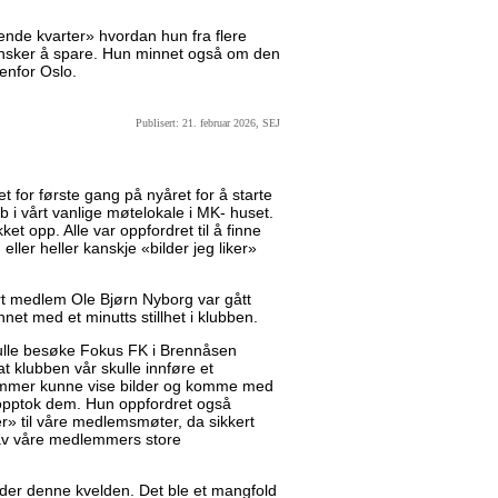
rerende kvarter» hvordan hun fra flere
 ønsker å spare. Hun minnet også om den
tenfor Oslo.
Publisert: 21. februar 2026, SEJ
 for første gang på nyåret for å starte
b i vårt vanlige møtelokale i MK- huset.
t opp. Alle var oppfordret til å finne
, eller heller kanskje «bilder jeg liker»
vårt medlem Ole Bjørn Nyborg var gått
nnet med et minutts stillhet i klubben.
ulle besøke Fokus FK i Brennåsen
at klubben vår skulle innføre et
lemmer kunne vise bilder og komme med
 opptok dem. Hun oppfordret også
» til våre medlemsmøter, da sikkert
av våre medlemmers store
der denne kvelden. Det ble et mangfold