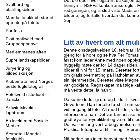
Det ble etter hver også litt diskusjon 
Svalbard og
hensyn til NSFFs konkurranseregler. 
utstillingsbilder
redigeringen, og til slutt viste Mads en
bildene, og fortalte hvordan det kunne
Mandal fotoklubb startet
Sej
opp ute på fototur
Portfolio
Flott maikveld med
Litt av hvert om alt mul
Gruppeoppgave
Denne onsdagskvelden 18. februar i M
Medlemmenes aften
gjeng for å høre og se hva Per Tomas G
Supre landskapsbilder
først kom leder Anne med noen opplys
hyggelig møte der for 14 dager siden,
Juryering og
bilder til NM før 15. mars. Deretter for
bildediskusjon
om gratis overnatting på Hatholmen av K
sin hjemmeside. Deretter viste Magne 
Klubbmøte med Norges
var godkjent. Regnskapet må følge kal
beste fuglefotograf
må vedta dette, la han til.
Fotokveld i studioet til
Janicke
Da kunne leder gi ord og bilder til kv
Govertsen. Han fortalte først litt om 
Aktivitetskveld i
vid inngang til foto. Alt med bilder, vid
Lightroom
interesserte han. Det var fantastiske m
godt øye for øyeblikket og være til st
En kveld med Sosiale
Det var en lang vei fra begynnelsen i 
Medier
Praktica fotoapparat til film og TV pro
Årsmøte i Mandal
fotoklubb
Nå hadde han igjen begynt med foto se