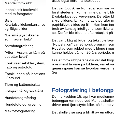
disse også flere fra fotoklubben.
Mandal fotoklubb
Det var Odd Arne Nomedal som var kv
Innholdsrik fotokveld
først steder en kunne finne gamle bilde
med to fotografer
Digitalarkivet og Fevennen. Deretter bl
Siste
sikre bildene. En kunne avfotografer 
Kvartalsbildekonkurranse
papirbilder, slides og film. Han kom in
og Stigs bilder
bruk av kunstig intelligens, som ikke allti
se. Derfor ble bildene ofte retusjert p
"De små øyeblikkene
som flagrer forbi"
Det var viktig at bilder og tekst ble l
"Fotostation" var et norsk program som
Astrofotografering
Robstad som jobbet med bildene i musé
"Åffer - Åssen, æ kåm på
kunne holdes på i en 20 års periode, 
det etter kvart"
Fra et fotoklubbperspektiv var det hygge
Konkurransebildesystem,
ikke minst ta vare på bildene, var et vik
natt- og astrofoto
generasjoner kan se hvordan verden så
Sej
Fotoklubben på locations
i Farsund
Tjøm og kattnesbukta
Fotografering i betongp
Fotojakt på Myren Gård
Denne kvelden 15. april var medlemme
Hundefotografering
betongparken nede ved Mandalshallen
Hundefoto og juryering
driver med fjernstyrte biler, så kunne v
Makrofotografering
Det skulle vise seg å bli litt av en utfo