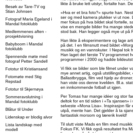
likte å bruke lett utstyr, fortalte han. D
Besøk av Tare-TV og
Stian Johnsen
«Hva er et bra foto?» spurte han. Nes
ser og med kamera plukker vi ut noe. Li
Fotograf Maria Egeland i
mer fokus på hva bildet skal fortelle, 
Mandal fotoklubb
vise en mengde bilder fra mange steder
Medlemmenes aften -
stod bak. Han legger også mye ut på F
prosjektvisning
Han likte å eksperimentere og lage ar
Babyboom i Mandal
på det. I en filmsnutt med bildet «Mor
fotoklubb
musikk og en vannskuter. I Nepal tok h
Han laget det første TV programmet he
Spennende møte med
programmer i 2000 og hadde bildeutstil
fotograf Petter Sandell
Vi fikk se bilder som ble filmet unde
Fototur til Kristiansand
mye annet artig, også utstillingsbilder,
Fotomøte med Stig
Ballastbrygga, film ved hjelp av drone
Repstad
han viste oss denne kvelden. Bl.a. stat
en innkommende fotball ut igjen.
Fototur til Skjernøya
Per Tomas har mange idéer og stor fant
Sommeravslutning i
deltok for en tid siden i «Ta sjansen»
Mandal fotoklubb
selveste «Mona Lisa». Inspirasjon får 
Blåtur til Under
utpå, mente han. Det gjelder å ta sjans
fantastisk morsom og lærerik kveld!
Lidenskap er blodig alvor
Til slutt viste Mads en film med musikk ti
Lista landskap med
Fokus FK. Vi fikk også resultatet fra M
modell