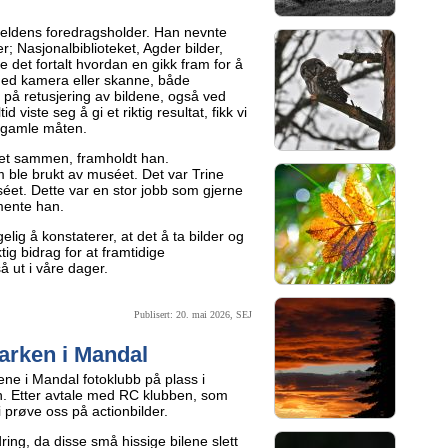
eldens foredragsholder. Han nevnte
r; Nasjonalbiblioteket, Agder bilder,
e det fortalt hvordan en gikk fram for å
med kamera eller skanne, både
n på retusjering av bildene, også ved
d viste seg å gi et riktig resultat, fikk vi
å gamle måten.
agret sammen, framholdt han.
 ble brukt av muséet. Det var Trine
et. Dette var en stor jobb som gjerne
mente han.
lig å konstaterer, at det å ta bilder og
tig bidrag for at framtidige
 ut i våre dager.
Publisert: 20. mai 2026, SEJ
arken i Mandal
ne i Mandal fotoklubb på plass i
. Etter avtale med RC klubben, som
i prøve oss på actionbilder.
rdring, da disse små hissige bilene slett