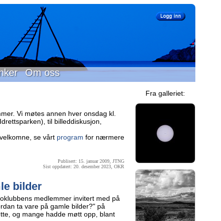
nker
Om oss
Fra galleriet:
mer. Vi møtes annen hver onsdag kl.
rettsparken), til billeddiskusjon,
velkomne, se vårt
program
for nærmere
Publisert: 15. januar 2009, JTNG
Sist oppdatert: 20. desember 2023, OKR
le bilder
toklubbens medlemmer invitert med på
rdan ta vare på gamle bilder?" på
dette, og mange hadde møtt opp, blant