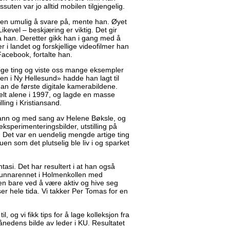
essuten var jo alltid mobilen tilgjengelig.
ten umulig å svare på, mente han. Øyet
kevel – beskjæring er viktig. Det gir
sa han. Deretter gikk han i gang med å
 i landet og forskjellige videofilmer han
acebook, fortalte han.
tige ting og viste oss mange eksempler
gen i Ny Hellesund» hadde han lagt til
an de første digitale kamerabildene.
lt alene i 1997, og lagde en masse
ling i Kristiansand.
r vann og med sang av Helene Bøksle, og
 eksperimenteringsbilder, utstilling på
r. Det var en uendelig mengde artige ting
uen som det plutselig ble liv i og sparket
asi. Det har resultert i at han også
 i unnarennet i Holmenkollen med
en bare ved å være aktiv og hive seg
er hele tida. Vi takker Per Tomas for en
l, og vi fikk tips for å lage kolleksjon fra
ånedens bilde av leder i KU. Resultatet