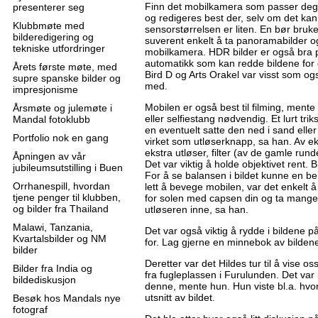
Finn det mobilkamera som passer deg b
presenterer seg
og redigeres best der, selv om det kan
Klubbmøte med
sensorstørrelsen er liten. En bør bruke
bilderedigering og
suverent enkelt å ta panoramabilder o
tekniske utfordringer
mobilkamera. HDR bilder er også bra 
automatikk som kan redde bildene for 
Årets første møte, med
Bird D og Arts Orakel var visst som o
supre spanske bilder og
med.
impresjonisme
Mobilen er også best til filming, mente
Årsmøte og julemøte i
eller selfiestang nødvendig. Et lurt tri
Mandal fotoklubb
en eventuelt satte den ned i sand eller
Portfolio nok en gang
virket som utløserknapp, sa han. Av eks
ekstra utløser, filter (av de gamle rund
Åpningen av vår
Det var viktig å holde objektivet rent.
jubileumsutstilling i Buen
For å se balansen i bildet kunne en ben
Orrhanespill, hvordan
lett å bevege mobilen, var det enkelt
tjene penger til klubben,
for solen med capsen din og ta mange 
og bilder fra Thailand
utløseren inne, sa han.
Malawi, Tanzania,
Det var også viktig å rydde i bildene p
Kvartalsbilder og NM
for. Lag gjerne en minnebok av bildene
bilder
Deretter var det Hildes tur til å vise os
Bilder fra India og
fra fugleplassen i Furulunden. Det var 
bildediskusjon
denne, mente hun. Hun viste bl.a. hvord
utsnitt av bildet.
Besøk hos Mandals nye
fotograf