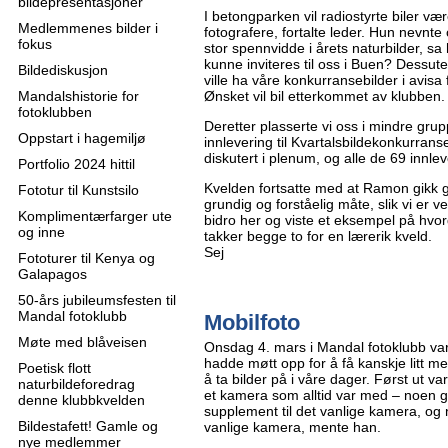
bildepresentasjoner
I betongparken vil radiostyrte biler være 
Medlemmenes bilder i
fotografere, fortalte leder. Hun nevnte 
fokus
stor spennvidde i årets naturbilder, s
kunne inviteres til oss i Buen? Dessut
Bildediskusjon
ville ha våre konkurransebilder i avisa
Mandalshistorie for
Ønsket vil bil etterkommet av klubben.
fotoklubben
Deretter plasserte vi oss i mindre grupp
Oppstart i hagemiljø
innlevering til Kvartalsbildekonkurrans
diskutert i plenum, og alle de 69 innle
Portfolio 2024 hittil
Kvelden fortsatte med at Ramon gikk g
Fototur til Kunstsilo
grundig og forståelig måte, slik vi er 
Komplimentærfarger ute
bidro her og viste et eksempel på hvor
og inne
takker begge to for en lærerik kveld.
Sej
Fototurer til Kenya og
Galapagos
50-års jubileumsfesten til
Mandal fotoklubb
Mobilfoto
Møte med blåveisen
Onsdag 4. mars i Mandal fotoklubb va
hadde møtt opp for å få kanskje litt 
Poetisk flott
å ta bilder på i våre dager. Først ut 
naturbildeforedrag
et kamera som alltid var med – noen 
denne klubbkvelden
supplement til det vanlige kamera, og
Bildestafett! Gamle og
vanlige kamera, mente han.
nye medlemmer