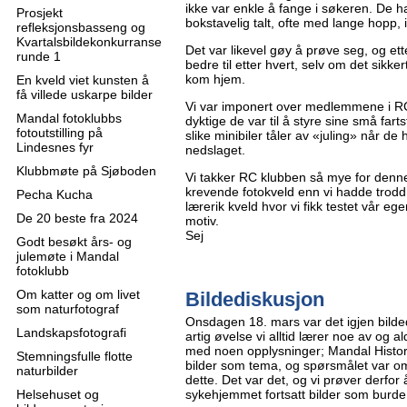
ikke var enkle å fange i søkeren. De 
Prosjekt
bokstavelig talt, ofte med lange hopp, i
refleksjonsbasseng og
Kvartalsbildekonkurranse
Det var likevel gøy å prøve seg, og etter
runde 1
bedre til etter hvert, selv om det sikke
kom hjem.
En kveld viet kunsten å
få villede uskarpe bilder
Vi var imponert over medlemmene i R
Mandal fotoklubbs
dyktige de var til å styre sine små far
fotoutstilling på
slike minibiler tåler av «juling» når de 
Lindesnes fyr
nedslaget.
Klubbmøte på Sjøboden
Vi takker RC klubben så mye for denne
krevende fotokveld enn vi hadde trodd
Pecha Kucha
lærerik kveld hvor vi fikk testet vår 
De 20 beste fra 2024
motiv.
Sej
Godt besøkt års- og
julemøte i Mandal
fotoklubb
Om katter og om livet
Bildediskusjon
som naturfotograf
Onsdagen 18. mars var det igjen bild
Landskapsfotografi
artig øvelse vi alltid lærer noe av og al
med noen opplysninger; Mandal Histor
Stemningsfulle flotte
bilder som tema, og spørsmålet var om
naturbilder
dette. Det var det, og vi prøver derfo
Helsehuset og
sykehjemmet fortsatt bilder som burde 