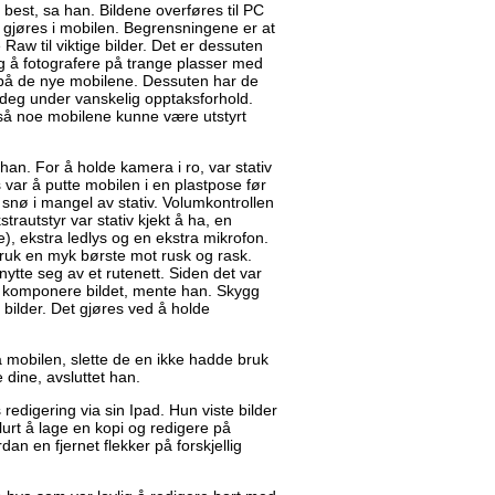
est, sa han. Bildene overføres til PC
 gjøres i mobilen. Begrensningene er at
 Raw til viktige bilder. Det er dessuten
g å fotografere på trange plasser med
på de nye mobilene. Dessuten har de
deg under vanskelig opptaksforhold.
gså noe mobilene kunne være utstyrt
 han. For å holde kamera i ro, var stativ
ks var å putte mobilen i en plastpose før
 snø i mangel av stativ. Volumkontrollen
trautstyr var stativ kjekt å ha, en
e), ekstra ledlys og en ekstra mikrofon.
 Bruk en myk børste mot rusk og rask.
ytte seg av et rutenett. Siden det var
 å komponere bildet, mente han. Skygg
bilder. Det gjøres ved å holde
å mobilen, slette de en ikke hadde bruk
 dine, avsluttet han.
s redigering via sin Ipad. Hun viste bilder
lurt å lage en kopi og redigere på
an en fjernet flekker på forskjellig