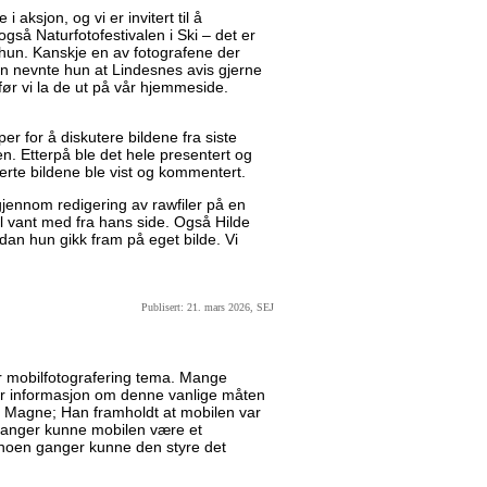
i aksjon, og vi er invitert til å
også Naturfotofestivalen i Ski – det er
a hun. Kanskje en av fotografene der
en nevnte hun at Lindesnes avis gjerne
 før vi la de ut på vår hjemmeside.
er for å diskutere bildene fra siste
en. Etterpå ble det hele presentert og
verte bildene ble vist og kommentert.
jennom redigering av rawfiler på en
vel vant med fra hans side. Også Hilde
dan hun gikk fram på eget bilde. Vi
Publisert: 21. mars 2026, SEJ
r mobilfotografering tema. Mange
mer informasjon om denne vanlige måten
var Magne; Han framholdt at mobilen var
ganger kunne mobilen være et
 noen ganger kunne den styre det