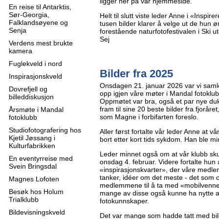
ligger her på vår hjemmeside.
En reise til Antarktis,
Sør-Georgia,
Helt til slutt viste leder Anne i «Inspi
Falklandsøyene og
tusen bilder klarer å velge ut de hun
Senja
forestående naturfotofestivalen i Ski u
Sej
Verdens mest brukte
kamera
Fuglekveld i nord
Bilder fra 2025
Inspirasjonskveld
Onsdagen 21. januar 2026 var vi samlet
Dovrefjell og
opp igjen våre møter i Mandal fotoklub
billeddiskusjon
Oppmøtet var bra, også et par nye dukke
fram til sine 20 beste bilder fra fjoråret
Årsmøte i Mandal
som Magne i forbifarten foreslo.
fotoklubb
Studiofotografering hos
Aller først fortalte vår leder Anne at 
Kjetil Jøssang i
bort etter kort tids sykdom. Han ble mi
Kulturfabrikken
Leder minnet også om at vår klubb sk
En eventyrreise med
onsdag 4. februar. Videre fortalte hun 
Svein Bringsdal
«inspirasjonskvarter», der våre med
tanker, idéer om det meste - det som
Magnes Lofoten
medlemmene til å ta med «mobilvenner
Besøk hos Holum
mange av disse også kunne ha nytte 
Trialklubb
fotokunnskaper.
Bildevisningskveld
Det var mange som hadde tatt med bil