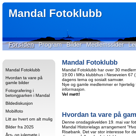
Mandal Fotoklubb
Forsiden
Program
Bilder
Medlemssider
Le
Mandal Fotoklubb
Mandal Fotoklubb
Mandal Fotoklubb har over 30 medlem
19:00 i MKs klubbhus i Neseveien 67 (Id
Hvordan ta vare på
dagens tema og sosialt samvær.
gamle bilder
Nye og gamle medlemmer er hjertelig 
informasjon.
Fotografering i
Vel møtt!
betongparken i Mandal
Bildediskusjon
Mobilfoto
Hvordan ta vare på gam
Litt av hvert om alt mulig
Denne onsdagskvelden 19. mai var fo
Bilder fra 2025
Mandal Historielags arrangement "Hvo
Risøbank. Det var stor interesse for 
Års- og julemøte i