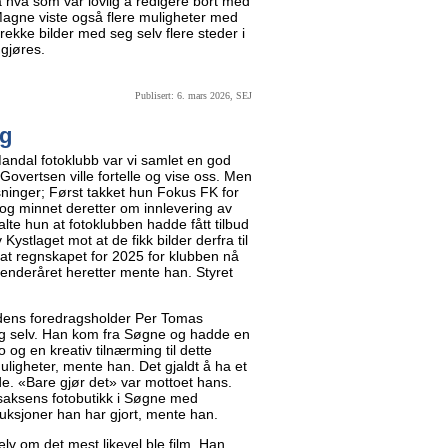
på hva som var lovlig å redigere bort med
Magne viste også flere muligheter med
 rekke bilder med seg selv flere steder i
 gjøres.
Publisert: 6. mars 2026, SEJ
ig
andal fotoklubb var vi samlet en god
overtsen ville fortelle og vise oss. Men
ninger; Først takket hun Fokus FK for
 og minnet deretter om innlevering av
talte hun at fotoklubben hadde fått tilbud
ystlaget mot at de fikk bilder derfra til
at regnskapet for 2025 for klubben nå
enderåret heretter mente han. Styret
eldens foredragsholder Per Tomas
seg selv. Han kom fra Søgne og hadde en
eo og en kreativ tilnærming til dette
uligheter, mente han. Det gjaldt å ha et
ede. «Bare gjør det» var mottoet hans.
Isaksens fotobutikk i Søgne med
duksjoner han har gjort, mente han.
lv om det mest likevel ble film. Han